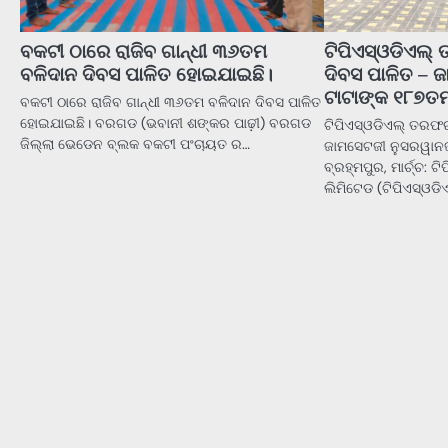
ବକଟୀ ଠାରେ ରାଜିବ ଗାନ୍ଧୀ ୩୬ତମ
ଟିପିଏସ୍ଓଡିଏଲ୍ 
ବଳିଦାନ ଦିବସ ପାଳିତ ହୋଇଯାଇଛି।
ଦିବସ ପାଳିତ – 
ଟାଟାଙ୍କ ୧୮୭ତ
ବକଟୀ ଠାରେ ରାଜିବ ଗାନ୍ଧୀ ୩୬ତମ ବଳିଦାନ ଦିବସ ପାଳିତ
ହୋଇଯାଇଛି। ବରଗଡ (ଭବାନୀ ଶଙ୍କର ପାଢ଼ୀ) ବରଗଡ
ଟିପିଏସ୍ଓଡିଏଲ୍ ତରଫରୁ
ଜିଲ୍ଲା ଭେଡେନ ବ୍ଲକ ବକଟୀ ପଂଚାୟତ ର…
ଜାମସେଟଜୀ ନୁସରୱାନଜ
ବ୍ରହ୍ମପୁର, ମାର୍ଚ୍ଚ: ଟି
ଲିମିଟେଡ (ଟିପିଏସ୍ଓଡ