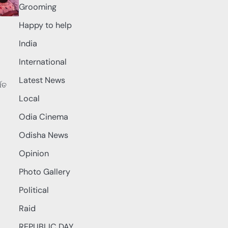
Grooming
Happy to help
India
International
Latest News
୍ଗତ
Local
Odia Cinema
Odisha News
Opinion
Photo Gallery
Political
Raid
REPUBLIC DAY