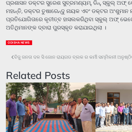
ପ୍ରଶାସନ ଡକ୍ଟର ସୁରେଶ ସୁବ୍ରମଣ୍ୟମ୍, ଡିନ୍, ସ୍କୁଲ୍ ଅଫ୍
ମହାନ୍ତି, ଡକ୍ଟର ତୁଷାରେନ୍ଦୁ ନାୟକ ଏବଂ ଡକ୍ଟର ଅଂଶୁମ
ପ୍ରତିଯୋଗିତାରେ କୃତୀତ୍ବ ହାସଲକରିଥିବା ସ୍କୁଲ୍ ଅଫ୍ ଭେଟେ
ଅତିଥିମାନଙ୍କ ଦ୍ବାରା ପୁରସ୍କୃତ କରାଯାଇଥିଲା ।
ODISHA NEWS
ବିଜୁ ଜନତା ଦଳ ସି ଜୋନ ରାୟଗଡ ବ୍ଲକ ର କର୍ମୀ ସମ୍ମିଳନୀ ଅନୁଷ୍ଠି
Post
navigation
Related Posts