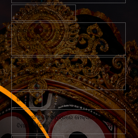
ଗଜପତି ଜିଲ୍ଲା ପାଇଁ ଦୁଃଖ
ଗାଇବା ଗ୍ରାମରେ ଦୁଇ ଗୋଷ୍ଠୀ ମୁହାଁ ମୁହିଁରାତି
12.30 ରେ ପହଁଚିଲେ ଆରକ୍ଷୀ ଅଧିକ୍ଷକ ଏବଂ
ଏସ ଡି ପି ଓ
ଛାତ୍ର ମୃତ୍ୟୁ ପାଇଁ KIIT ବିଶ୍ୱବିଦ୍ୟାଳୟର
'ଅବୈଧ କାର୍ଯ୍ୟକଳାପ'କୁ ଦାୟୀ କରିଛି UGC
ପ୍ୟାନେଲ
ଜଣେ ମୃତ
ଟେକ୍ସାସ ନିକଟ ସମୁଦ୍ରରେ ମେକ୍ସିକୋ ନୌସେନା
ବିମାନ ଦୁର୍ଘଟଣା