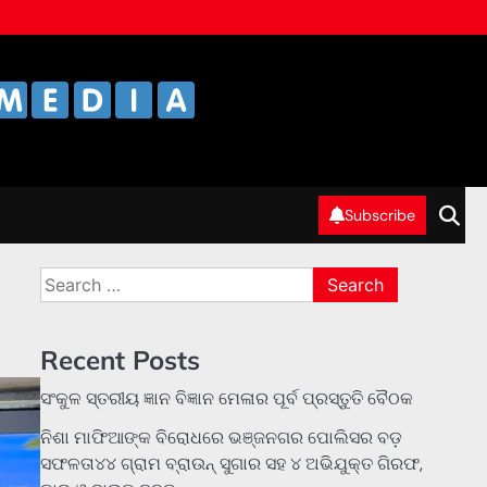
Subscribe
Search
for:
Recent Posts
ସଂକୁଳ ସ୍ତରୀୟ ଜ୍ଞାନ ବିଜ୍ଞାନ ମେଳାର ପୂର୍ବ ପ୍ରସ୍ତୁତି ବୈଠକ
ନିଶା ମାଫିଆଙ୍କ ବିରୋଧରେ ଭଞ୍ଜନଗର ପୋଲିସର ବଡ଼
ସଫଳତା୪୪ ଗ୍ରାମ ବ୍ରାଉନ୍ ସୁଗାର ସହ ୪ ଅଭିଯୁକ୍ତ ଗିରଫ,