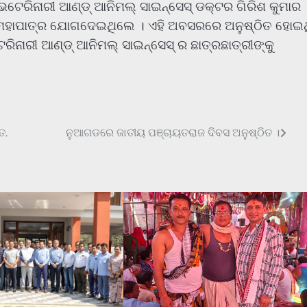
 ଭେଟେରିନାରୀ ଆଣ୍ଡ୍ ଆନିମଲ୍ ସାଇନ୍ସେସ୍ ଡକ୍ଟର ଗିରିଶ କୁମାର
ାନ ମହାପାତ୍ର ଯୋଗଦେଇଥିଲେ । ଏହି ଅବସରରେ ଅନୁଷ୍ଠିତ ହୋଇଥ
ରିନାରୀ ଆଣ୍ଡ୍ ଆନିମଲ୍ ସାଇନ୍ସେସ୍ ର ଛାତ୍ରଛାତ୍ରୀଙ୍କୁ
ତ.
ନୁଆଗଡରେ ଜାତୀୟ ପଞ୍ଚାୟତରାଜ ଦିବସ ଅନୁଷ୍ଠିତ ।