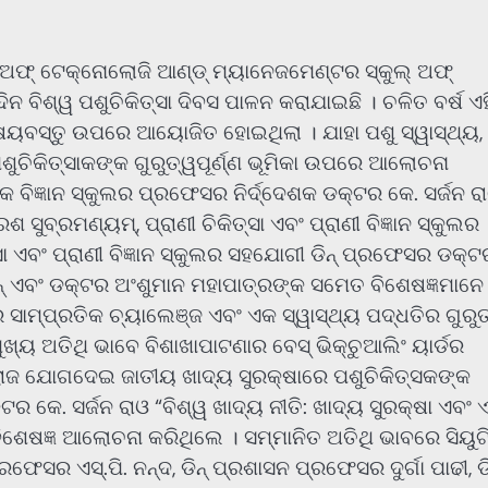
ି ଅଫ୍ ଟେକ୍ନୋଲୋଜି ଆଣ୍ଡ୍ ମ୍ୟାନେଜମେଣ୍ଟର ସ୍କୁଲ୍ ଅଫ୍
ନ ବିଶ୍ୱ ପଶୁଚିକିତ୍ସା ଦିବସ ପାଳନ କରାଯାଇଛି । ଚଳିତ ବର୍ଷ ଏହ
ବିଷୟବସ୍ତୁ ଉପରେ ଆୟୋଜିତ ହୋଇଥିଲା । ଯାହା ପଶୁ ସ୍ୱାସ୍ଥ୍ୟ,
ଶୁଚିକିତ୍ସାକଙ୍କ ଗୁରୁତ୍ୱପୂର୍ଣ୍ଣ ଭୂମିକା ଉପରେ ଆଲୋଚନା
 ବିଜ୍ଞାନ ସ୍କୁଲର ପ୍ରଫେସର ନିର୍ଦ୍ଦେଶକ ଡକ୍ଟର କେ. ସର୍ଜନ ରା
ରେଶ ସୁବ୍ରମଣ୍ୟମ୍, ପ୍ରାଣୀ ଚିକିତ୍ସା ଏବଂ ପ୍ରାଣୀ ବିଜ୍ଞାନ ସ୍କୁଲର
୍ସା ଏବଂ ପ୍ରାଣୀ ବିଜ୍ଞାନ ସ୍କୁଲର ସହଯୋଗୀ ଡିନ୍ ପ୍ରଫେସର ଡକ୍ଟ
ଏବଂ ଡକ୍ଟର ଅଂଶୁମାନ ମହାପାତ୍ରଙ୍କ ସମେତ ବିଶେଷଜ୍ଞମାନେ
 ସାମ୍ପ୍ରତିକ ଚ୍ୟାଲେଞ୍ଜ ଏବଂ ଏକ ସ୍ୱାସ୍ଥ୍ୟ ପଦ୍ଧତିର ଗୁରୁ
ୟ ଅତିଥି ଭାବେ ବିଶାଖାପାଟଣାର ବେସ୍ ଭିକ୍ଚୁଆଲିଂ ୟାର୍ଡର
ଲରାଜ ଯୋଗଦେଇ ଜାତୀୟ ଖାଦ୍ୟ ସୁରକ୍ଷାରେ ପଶୁଚିକିତ୍ସକଙ୍କ
 କେ. ସର୍ଜନ ରାଓ “ବିଶ୍ୱ ଖାଦ୍ୟ ନୀତି: ଖାଦ୍ୟ ସୁରକ୍ଷା ଏବଂ 
ଶେଷଜ୍ଞ ଆଲୋଚନା କରିଥିଲେ । ସମ୍ମାନିତ ଅତିଥି ଭାବରେ ସିୟୁଟ
ଫେସର ଏସ୍.ପି. ନନ୍ଦ, ଡିନ୍ ପ୍ରଶାସନ ପ୍ରଫେସର ଦୁର୍ଗା ପାଢୀ, ଡି