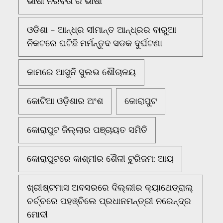
ଭାଷା ନିରବତା ର ଭାଷା
ଓଡିଶା - ଆନ୍ଧ୍ର ସୀମାନ୍ତ ଆନ୍ଧ୍ରର ବାରୁଆ
ନିକଟରେ ଘଟିଛି ମର୍ମନ୍ତୁଦ ସଡକ ଦୁର୍ଘଟଣା
କାମରେ ଆସୁନି ସୁଲଭ ଶୌଚାଳୟ
କୋଟିଆ ଓଡ଼ିଶାର ଅଂଶ
କୋରାପୁଟ
କୋରାପୁଟ ଜିଲ୍ଲାର ପଞ୍ଚାୟତ ସମିତି
କୋରାପୁଟରେ କାଶ୍ମୀର ଶୈଳୀ ଟୁରିଜମ: ଆୟ
ଖ୍ରୀଷ୍ଟମାସ ଅବସରରେ ଦିଲ୍ଲୀର କ୍ୟାଥେଡ୍ରାଲ୍
ଚର୍ଚ୍ଚରେ ପହଞ୍ଚିଲେ ପ୍ରଧାନମନ୍ତ୍ରୀ ନରେନ୍ଦ୍ର
ମୋଦୀ