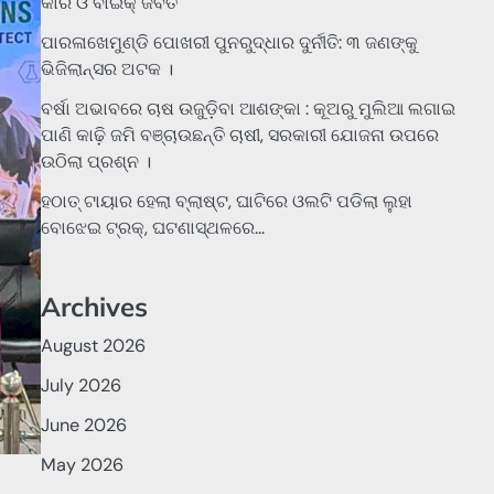
କାର ଓ ବାଇକ୍ ଜବତ
ପାରଳାଖେମୁଣ୍ଡି ପୋଖରୀ ପୁନରୁଦ୍ଧାର ଦୁର୍ନୀତି: ୩ ଜଣଙ୍କୁ
ଭିଜିଲାନ୍ସର ଅଟକ ।
ବର୍ଷା ଅଭାବରେ ଚାଷ ଉଜୁଡ଼ିବା ଆଶଙ୍କା : କୂଅରୁ ମୁଲିଆ ଲଗାଇ
ପାଣି କାଢ଼ି ଜମି ବଞ୍ଚାଉଛନ୍ତି ଚାଷୀ, ସରକାରୀ ଯୋଜନା ଉପରେ
ଉଠିଲା ପ୍ରଶ୍ନ ।
ହଠାତ୍‌ ଟାୟାର ହେଲା ବ୍ଲାଷ୍ଟ, ଘାଟିରେ ଓଲଟି ପଡିଲା ଲୁହା
ବୋଝେଇ ଟ୍ରକ୍‌, ଘଟଣାସ୍ଥଳରେ…
Archives
August 2026
July 2026
June 2026
May 2026