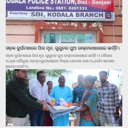
ସଡ଼କ ଦୁର୍ଘଟଣାରେ ପିତା ମୃତ, ଗୁରୁତର ପୁଅ ଡାକ୍ତରଖାନାରେ ଭର୍ତ୍ତି।
ସଡ଼କ ଦୁର୍ଘଟଣାରେ ପିତା ମୃତ, ଗୁରୁତର ପୁଅ ଡାକ୍ତରଖାନାରେ ଭର୍ତ୍ତି। ( କୈଳାଶ
ଚନ୍ଦ୍ର ଚୌଧୁରୀ, ବ୍ରହ୍ମପୁର)ଗଞ୍ଜାମ ଜିଲ୍ଲା କୋଦଳା ଥାନା ଅନ୍ତର୍ଗତ ସାତନାଳ
ଛକରେ ଗୋଟିଏ…