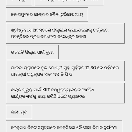
କୋରାପୁଟରେ କାଶ୍ମୀର ଶୈଳୀ ଟୁରିଜମ: ଆୟ
ଖ୍ରୀଷ୍ଟମାସ ଅବସରରେ ଦିଲ୍ଲୀର କ୍ୟାଥେଡ୍ରାଲ୍ ଚର୍ଚ୍ଚରେ
ପହଞ୍ଚିଲେ ପ୍ରଧାନମନ୍ତ୍ରୀ ନରେନ୍ଦ୍ର ମୋଦୀ
ଗଜପତି ଜିଲ୍ଲା ପାଇଁ ଦୁଃଖ
ଗାଇବା ଗ୍ରାମରେ ଦୁଇ ଗୋଷ୍ଠୀ ମୁହାଁ ମୁହିଁରାତି 12.30 ରେ ପହଁଚିଲେ
ଆରକ୍ଷୀ ଅଧିକ୍ଷକ ଏବଂ ଏସ ଡି ପି ଓ
ଛାତ୍ର ମୃତ୍ୟୁ ପାଇଁ KIIT ବିଶ୍ୱବିଦ୍ୟାଳୟର 'ଅବୈଧ
କାର୍ଯ୍ୟକଳାପ'କୁ ଦାୟୀ କରିଛି UGC ପ୍ୟାନେଲ
ଜଣେ ମୃତ
ଟେକ୍ସାସ ନିକଟ ସମୁଦ୍ରରେ ମେକ୍ସିକୋ ନୌସେନା ବିମାନ ଦୁର୍ଘଟଣା