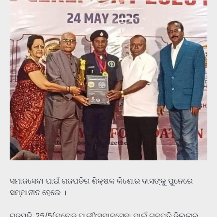
ସମାଜସେବା ପାଇଁ ଗଜପତିର ଶିକ୍ଷକ କିଶୋର ଦାସଙ୍କୁ ପୁନେରେ
ସମ୍ମାନୀତ ହେଲେ ।
ଗଜପତି, 25/5(ମନୋଜ ପାଢ଼ୀ):ସମାଜସେବା ପାଇଁ ଗଜପତି ଜିଲ୍ଲାର