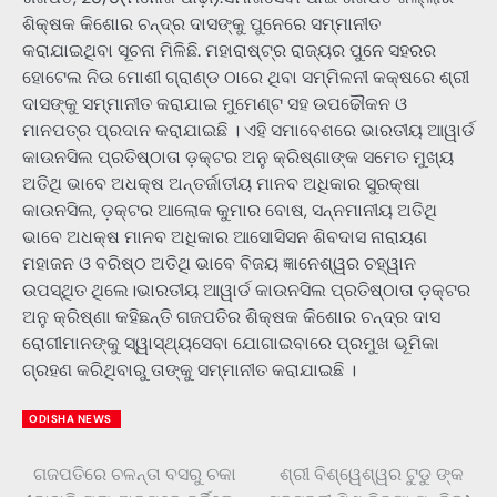
ଶିକ୍ଷକ କିଶୋର ଚନ୍ଦ୍ର ଦାସଙ୍କୁ ପୁନେରେ ସମ୍ମାନୀତ
କରାଯାଇଥିବା ସୂଚନା ମିଳିଛି. ମହାରାଷ୍ଟ୍ର ରାଜ୍ୟର ପୁନେ ସହରର
ହୋଟେଲ ନିଉ ମୋଶୀ ଗ୍ରାଣ୍ଡ ଠାରେ ଥିବା ସମ୍ମିଳନୀ କକ୍ଷରେ ଶ୍ରୀ
ଦାସଙ୍କୁ ସମ୍ମାନୀତ କରାଯାଇ ମୁମେଣ୍ଟ ସହ ଉପଢୌକନ ଓ
ମାନପ‌ତ୍ର ପ୍ରଦାନ କରାଯାଇଛି । ଏହି ସମାବେଶରେ ଭାରତୀୟ ଆୱାର୍ଡ
କାଉନସିଲ ପ୍ରତିଷ୍ଠାତା ଡ଼କ୍ଟର ଅନୁ କ୍ରିଷ୍ଣାଙ୍କ ସମେତ ମୁଖ୍ୟ
ଅତିଥି ଭାବେ ଅଧକ୍ଷ ଅନ୍ତର୍ଜାତୀୟ ମାନବ ଅଧିକାର ସୁରକ୍ଷା
କାଉନସିଲ, ଡ଼କ୍ଟର ଆଲୋକ କୁମାର ବୋଷ, ସନ୍ନମାନୀୟ ଅତିଥି
ଭାବେ ଅଧକ୍ଷ ମାନବ ଅଧିକାର ଆସୋସିସନ ଶିବଦାସ ନାରାୟଣ
ମହାଜନ ଓ ବରିଷ୍ଠ ଅତିଥି ଭାବେ ବିଜୟ ଜ୍ଞାନେଶ୍ୱର ଚହ୍ୱାନ
ଉପସ୍ଥିତ ଥିଲେ।ଭାରତୀୟ ଆୱାର୍ଡ କାଉନସିଲ ପ୍ରତିଷ୍ଠାତା ଡ଼କ୍ଟର
ଅନୁ କ୍ରିଷ୍ଣା କହିଛନ୍ତି ଗଜପତିର ଶିକ୍ଷକ କିଶୋର ଚନ୍ଦ୍ର ଦାସ
ରୋଗୀମାନଙ୍କୁ ସ୍ୱାସ୍ଥ୍ୟସେବା ଯୋଗାଇବାରେ ପ୍ରମୁଖ ଭୂମିକା
ଗ୍ରହଣ କରିଥିବାରୁ ତାଙ୍କୁ ସମ୍ମାନୀତ କରାଯାଇଛି ।
ODISHA NEWS
ଗଜପତିରେ ଚଳନ୍ତା ବସରୁ ଚକା
ଶ୍ରୀ ବିଶ୍ୱେଶ୍ୱର ଟୁଡୁ ଙ୍କ
Post