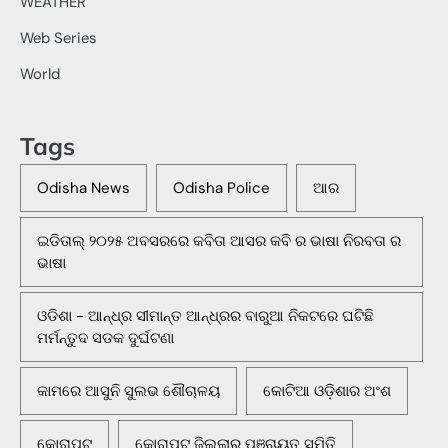
WEATHER
Web Series
World
Tags
Odisha News
Odisha Police
ଆର
ଇଡିତାଲ୍ ୨୦୨୫ ଅବସରରେ କବିତା ଆସର କବି ର ଭାଷା ନିରବତା ର
ଭାଷା
ଓଡିଶା - ଆନ୍ଧ୍ର ସୀମାନ୍ତ ଆନ୍ଧ୍ରର ବାରୁଆ ନିକଟରେ ଘଟିଛି
ମର୍ମନ୍ତୁଦ ସଡକ ଦୁର୍ଘଟଣା
କାମରେ ଆସୁନି ସୁଲଭ ଶୌଚାଳୟ
କୋଟିଆ ଓଡ଼ିଶାର ଅଂଶ
କୋରାପୁଟ
କୋରାପୁଟ ଜିଲ୍ଲାର ପଞ୍ଚାୟତ ସମିତି