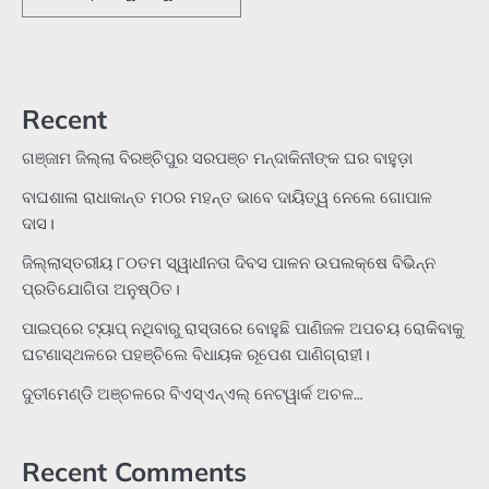
Recent
ଗଞ୍ଜାମ ଜିଲ୍ଲା ବିରଞ୍ଚିପୁର ସରପଞ୍ଚ ମନ୍ଦାକିନୀଙ୍କ ଘର ବାହୁଡ଼ା
ବାଘଶାଳା ରାଧାକାନ୍ତ ମଠର ମହନ୍ତ ଭାବେ ଦାୟିତ୍ୱ ନେଲେ ଗୋପାଳ
ଦାସ।
ଜିଲ୍ଲାସ୍ତରୀୟ ୮୦ତମ ସ୍ୱାଧୀନତା ଦିବସ ପାଳନ ଉପଲକ୍ଷେ ବିଭିନ୍ନ
ପ୍ରତିଯୋଗିତା ଅନୁଷ୍ଠିତ।
ପାଇପ୍‌ରେ ଟ୍ୟାପ୍‌ ନଥିବାରୁ ରାସ୍ତାରେ ବୋହୁଛି ପାଣିଜଳ ଅପଚୟ ରୋକିବାକୁ
ଘଟଣାସ୍ଥଳରେ ପହଞ୍ଚିଲେ ବିଧାୟକ ରୂପେଶ ପାଣିଗ୍ରାହୀ।
ଦୁତୀମେଣ୍ଡି ଅଞ୍ଚଳରେ ବିଏସ୍‌ଏନ୍‌ଏଲ୍‌ ନେଟୱାର୍କ ଅଚଳ…
Recent Comments