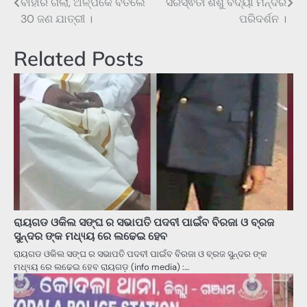
ବାହାରି ଗଲା, ଅଳ୍ପକେ ବର୍ତିଲେ
ସରସ୍ଵତୀ ଶିଶୁ ବିଦ୍ୟା ମନ୍ଦିର
navigation
30 ଜଣ ଯାତ୍ରୀ ।
ପରିଦର୍ଶନ ।
Related Posts
ରାୟଗଡ ଓକିଲ ସଙ୍ଘ ର ସଭାପତି ପଦବୀ ପାଇଁବ ବିରଜା ଓ ବ୍ରଜ
ସୁନ୍ଦର ଙ୍କ ମଧ୍ୟ୍ୟ ରେ ଲଢେଇ ହେବ
ରାୟଗଡ ଓକିଲ ସଙ୍ଘ ର ସଭାପତି ପଦବୀ ପାଇଁବ ବିରଜା ଓ ବ୍ରଜ ସୁନ୍ଦର ଙ୍କ
ମଧ୍ୟ୍ୟ ରେ ଲଢେଇ ହେବ ରାୟଗଡ଼ (info media) :…