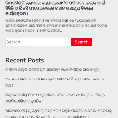
ଲିମରସିଙ୍ଗି ଗ୍ରାମରେ ବନ୍ୟାପ୍ରଭାବିତ ପରିବାରମାନଙ୍କ ପାଇଁ
ସିସିଡି ଓ ଲିନସି ଫାଉଣ୍ଡେସନ୍‌ର ରାହାତ ସାହାଯ୍ୟ ବିତରଣ
କାର୍ଯ୍ୟକ୍ରମ।
ମାର୍ଲବା ପଞ୍ଚାୟତର ପେକଟ ଓ ଲିମରସିଙ୍ଗି ଗ୍ରାମରେ ବନ୍ୟାପ୍ରଭାବିତ
ପରିବାରମାନଙ୍କ ପାଇଁ ସିସିଡି ଓ ଲିନସି ଫାଉଣ୍ଡେସନ୍‌ର ରାହାତ ସାହାଯ୍ୟ ବିତରଣ
କାର୍ଯ୍ୟକ୍ରମ। ଗଜପତି (ମନୋଜ ପାଢୀ)ଗତ…
Search
for:
Recent Posts
ଗଞ୍ଜାମ ଜିଲ୍ଲା ବିରଞ୍ଚିପୁର ସରପଞ୍ଚ ମନ୍ଦାକିନୀଙ୍କ ଘର ବାହୁଡ଼ା
ବାଘଶାଳା ରାଧାକାନ୍ତ ମଠର ମହନ୍ତ ଭାବେ ଦାୟିତ୍ୱ ନେଲେ ଗୋପାଳ
ଦାସ।
ଜିଲ୍ଲାସ୍ତରୀୟ ୮୦ତମ ସ୍ୱାଧୀନତା ଦିବସ ପାଳନ ଉପଲକ୍ଷେ ବିଭିନ୍ନ
ପ୍ରତିଯୋଗିତା ଅନୁଷ୍ଠିତ।
ପାଇପ୍‌ରେ ଟ୍ୟାପ୍‌ ନଥିବାରୁ ରାସ୍ତାରେ ବୋହୁଛି ପାଣିଜଳ ଅପଚୟ ରୋକିବାକୁ
ଘଟଣାସ୍ଥଳରେ ପହଞ୍ଚିଲେ ବିଧାୟକ ରୂପେଶ ପାଣିଗ୍ରାହୀ।