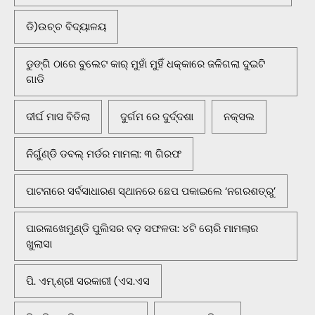
ଡି)ଉଚ୍ଚ ବିଦ୍ୟାଳୟ
ଡୁଙ୍ଗି ଠାରେ ବୁଲେଟ କାର୍ ମୁହାଁ ମୁହିଁ ଧକ୍କାରେ ଜଳିଗଲା ଦୁଇଟି
ଗାଡି
ଦୀର୍ଘ ମାସ ବିତିଲା
ଦୁର୍ଗମ ରେ ଦୁର୍ଦ୍ଦଶା
ନକ୍ସଲ
ନିର୍ଗୁଣ୍ଡି ଡବଲ୍ ମର୍ଡର ମାମଲା: ୩ ଗିରଫ
ପାଟନାରେ ସର୍ବସାଧାରଣ ସ୍ଥାନରେ ଛେପ ପକାଇଲେ ‘ନଗରଶତ୍ରୁ’
ପାରଳାଖେମୁଣ୍ଡି ପୁଲିସର ବଡ଼ ସଫଳତା: ୪ଟି ଚୋରି ମାମଲାର
ଖୁଲାସା
ପି. ଏମ୍.ଶ୍ରୀ ସରକାରୀ (ଏସ.ଏସ