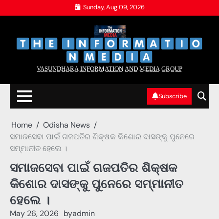
Skip
Sunday, Aug 09, 2026
to
content
‌
‌
V̲A̲S̲U̲N̲D̲H̲A̲R̲A̲ I̲N̲F̲O̲R̲M̲A̲T̲I̲O̲N̲ A̲N̲D̲ M̲E̲D̲I̲A̲ G̲R̲O̲U̲P̲
Subscribe
Home
Odisha News
ସମାଜସେବା ପାଇଁ ଗଜପତିର ଶିକ୍ଷକ କିଶୋର ଦାସଙ୍କୁ ପୁନେରେ
ସମ୍ମାନୀତ ହେଲେ ।
ସମାଜସେବା ପାଇଁ ଗଜପତିର ଶିକ୍ଷକ
କିଶୋର ଦାସଙ୍କୁ ପୁନେରେ ସମ୍ମାନୀତ
ହେଲେ ।
May 26, 2026
by
admin