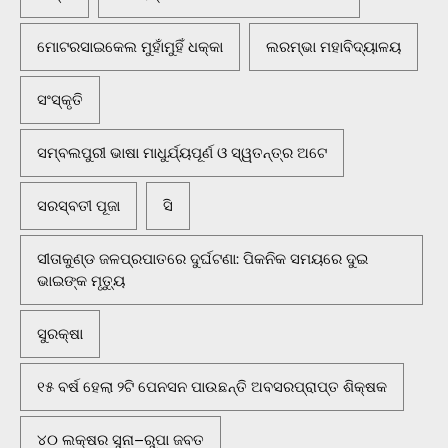
ମୋଟରସାଇକେଲ ମୁହାଁମୁହିଁ ଧକ୍କା
ଲରମ୍ଭା ମହାବିଦ୍ୟାଳୟ
ସଂସ୍କୃତି
ସମ୍ବଲପୁରୀ ଭାଷା ମାଧୁର୍ଯ୍ୟପୂର୍ଣ ଓ ସ୍ୱତନ୍ତ୍ର ଅଟେ
ସରସ୍ବତୀ ପୂଜା
ସି
ସୀତାକୁଣ୍ଡ ଜଳପ୍ରପାତରେ ଦୁର୍ଘଟଣା: ପିକନିକ ସମୟରେ ଦୁଇ
ଭାଇଙ୍କ ମୃତ୍ୟୁ
ସୁରକ୍ଷା
୧୫ ବର୍ଷ ହେଲା ୨ଟି ପେନସନ ପାଉଛନ୍ତି ଅବସରପ୍ରାପ୍ତ ଶିକ୍ଷକ
୪୦ ଲକ୍ଷର ସୁନା–ରୁପା ଜବତ