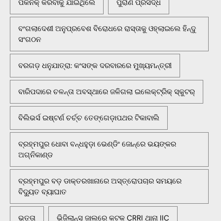
ପିକନିକ୍‌ କରିବାକୁ ଯାଇଥିଲେ
ପୁରାଣ ପ୍ରସିଦ୍ଧ
ବଂଗଲାଦେଶୀ ଅନୁପ୍ରବେଶ ବିରୋଧରେ ରାସ୍ତାକୁ ଓହ୍ଲାଇଲେ ହିନ୍ଦୁ
ସଂଗଠନ
ବରଗଡ଼ ଧନୁଯାତ୍ରା: କଂସଙ୍କ ଦରବାରରେ ମୁଖ୍ୟମନ୍ତ୍ରୀ
ବାରିପଦାରେ ଚଳନ୍ତା ଅବସ୍ଥାରେ ଜଳିଗଲା ଇଲେକ୍ଟ୍ରିକ୍ ସ୍କୁଟର୍
ବିଲିଭର୍ସ ଇଷ୍ଟର୍ଣ ଚର୍ଚ୍ଚ ତେଙ୍ଗେଡ଼ାପଥର ଟିକାବାଲି
ବ୍ରହ୍ମପୁର ଧୋବା ବନ୍ଧହୁଡ଼ା ଭେଣ୍ଡିଂ ଜୋନ୍‌ରେ ଭୟଙ୍କର
ଅଗ୍ନିକାଣ୍ଡ
ବ୍ରହ୍ମପୁର ବଡ଼ ଡାକ୍ତରଖାନାରେ ଅସ୍ତ୍ରୋପଚାର ସମୟରେ
ବିଦ୍ୟୁତ ବ୍ୟାଘାତ
ଭତ୍ତା
ଭିଜିଲାନ୍ସ ଜାଲରେ କଟକ CRRI ଥାନା IIC