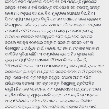
ସେହିପରି ସୌର ପ୍ୟାନେଲ ଉପରେ ୨୫ ବର୍ଷ ପର୍ଯ୍ୟନ୍ତ ୱାରେଣ୍ଟି
ରହିଥିବା ବେଳେ ୫ ବର୍ଷ ପର୍ଯ୍ୟନ୍ତ ଟିପିଏସ୍ଓଡିଏଲ୍ ତରଫରୁ ସମସ୍ତ
ରକ୍ଷଣାବେକ୍ଷଣ ସହାୟତା ବିନା ମୂଲ୍ୟରେ ଯୋଗାଇ ଦିଆଯିବ।
ପିଏମ୍ ସୂର୍ଯ୍ୟ ଘର ମୁଫ୍ତ ବିଜୁଳି ଯୋଜନା ଅଧୀନରେ ଜଣେ ଗ୍ରାହକ ୧
କିଲୋୱାଟର ସୌର ପ୍ୟାନେଲ ସ୍ଥାପନ କରିଲେ ୫୫ହଜାର ଟଙ୍କାର
ସରକାରୀ ସବସିଡି ଉଭୟ କେନ୍ଦ୍ର ଓ ରାଜ୍ୟ ସରକାରଙ୍କଠାରୁ
ପାଇଥାଏ। ସେହିଭଳି ୨କିଲୋୱାଟର ସୌର ପ୍ୟାନେଲ ସ୍ଥାପନ
କରିଲେ ୧ଲକ୍ଷ ୧୦ହଜାର ଟଙ୍କାର ସରକାରୀ ସବସିଡି ଏବଂ ୩
କିଲୋୱାଟ ଓ ଉର୍ଦ୍ଧ୍ବ ପାଇଁ ୧ଲକ୍ଷ ୩୮ ହଜାର ଟଙ୍କାର ସରକାରୀ
ସବସିଡିର ସୁବିଧା ରହିଛି। ଏ ସମ୍ପର୍କରେ ଶ୍ରୀ ଅମିତ କୁମାର ଗର୍ଗ,
ମୁଖ୍ୟ କାର୍ଯ୍ୟନିର୍ବାହୀ ଅଧିକାରୀ, ଟିପିଏସ୍ଓଡିଏଲ୍ କହିଛନ୍ତି,
“ଟିପିଏସ୍ଓଡିଏଲରେ ଆମେ ଉପଭୋକ୍ତାଙ୍କୁ ଏକ ସ୍ଥାୟୀ, ସୁଲଭ ଏବଂ
ଭରସାଯୋଗ୍ୟ ଶକ୍ତି ମାଧ୍ୟମରେ ସଶକ୍ତ କରିବା ପାଇଁ ପ୍ରତିବଦ୍ଧ
ଅଟୁ। ଜିରୋ-ବିଲ୍ ଗ୍ରାହକଙ୍କ ବଢୁଥିବା ସଂଖ୍ୟା ଆମର ସୌର
ଅଭିଯାନର ସଫଳତା ଏବଂ ଗ୍ରାହକଙ୍କ ବିଶ୍ୱାସକୁ ପ୍ରତିଫଳିତ
କରୁଛି। ନିରନ୍ତର ସଚେତନତା ଏବଂ ପ୍ରୋତ୍ସାହନ ମାଧ୍ୟମରେ ଆମେ
ଦକ୍ଷିଣ ଓଡ଼ିଶାକୁ ସ୍ୱଚ୍ଛ ଶକ୍ତି ଗ୍ରହଣ ଏବଂ ଶକ୍ତି କ୍ଷେତ୍ରରେ
ଆତ୍ମନିର୍ଭରଶୀଳ କରିବା ସହିତ ଏକ ମଡେଲ୍ ଭାବରେ ବିକଶିତ
କରିବାର ଲକ୍ଷ୍ୟ ରଖିଛୁ।”ଟିପିଏସ୍ଓଡିଏଲ୍ ଦକ୍ଷିଣ ଓଡ଼ିଶା ପାଇଁ