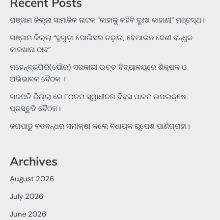
Recent Posts
ଗଞ୍ଜାମ ଜିଲ୍ଲା ସାମାଜିକ ନାଟକ “କାହାକୁ କହିବି ଦୁଃଖ କାହାଣୀ” ମଞ୍ଚସ୍ଥ।
ଗଞ୍ଜାମ ଜିଲ୍ଲା “ବୁଗୁଡ଼ା ପୋଲିସର ଚଢ଼ାଉ, ବେଆଇନ ଦେଶୀ ବନ୍ଧୁକ
କାରଖାନା ଠାବ”
ମହେନ୍ଦ୍ରଗିରି(ପୌର) ସରକାରୀ ଉଚ୍ଚ ବିଦ୍ୟାଳୟରେ ଶିକ୍ଷକ ଓ
ଅଭିଭାବକ ବୈଠକ ।
ଗଜପତି ଜିଲ୍ଲା ରେ ୮୦ତମ ସ୍ୱାଧୀନତା ଦିବସ ପାଳନ ଉପଲକ୍ଷେ
ପ୍ରସ୍ତୁତି ବୈଠକ।
ଜଗପାଡୁ ବଡବନ୍ଧର ସମୀକ୍ଷା କଲେ ବିଧାୟକ ରୂପେଶ ପାଣିଗ୍ରାହୀ।
Archives
August 2026
July 2026
June 2026