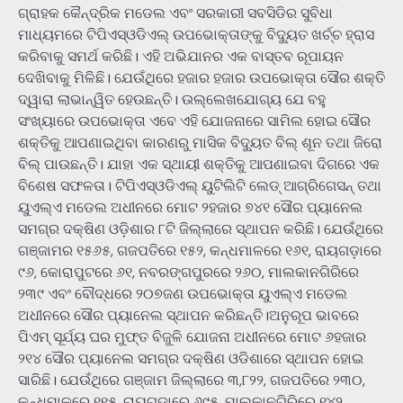
ଗ୍ରାହକ କୈନ୍ଦ୍ରିକ ମଡେଲ ଏବଂ ସରକାରୀ ସବସିଡିର ସୁବିଧା
ମାଧ୍ୟମରେ ଟିପିଏସ୍ଓଡିଏଲ୍ ଉପଭୋକ୍ତାଙ୍କୁ ବିଦ୍ୟୁତ ଖର୍ଚ୍ଚ ହ୍ରାସ
କରିବାକୁ ସମର୍ଥ କରିଛି। ଏହି ଅଭିଯାନର ଏକ ବାସ୍ତବ ରୂପାୟନ
ଦେଖିବାକୁ ମିଳିଛି। ଯେଉଁଥିରେ ହଜାର ହଜାର ଉପଭୋକ୍ତା ସୌର ଶକ୍ତି
ଦ୍ୱାରା ଲାଭାନ୍ୱିତ ହେଉଛନ୍ତି। ଉଲ୍ଲେଖଯୋଗ୍ୟ ଯେ ବହୁ
ସଂଖ୍ୟାରେ ଉପଭୋକ୍ତା ଏବେ ଏହି ଯୋଜନାରେ ସାମିଲ ହୋଇ ସୌର
ଶକ୍ତିକୁ ଆପଣାଇଥିବା କାରଣରୁ ମାସିକ ବିଦ୍ୟୁତ ବିଲ୍ ଶୂନ ତଥା ଜିରୋ
ବିଲ୍ ପାଉଛନ୍ତି। ଯାହା ଏକ ସ୍ଥାୟୀ ଶକ୍ତିକୁ ଆପଣାଇବା ଦିଗରେ ଏକ
ବିଶେଷ ସଫଳତା। ଟିପିଏସ୍ଓଡିଏଲ୍ ୟୁଟିଲିଟି ଲେଡ୍ ଆଗ୍ରିଗେସନ୍ ତଥା
ୟୁଏଲ୍ଏ ମଡେଲ ଅଧୀନରେ ମୋଟ ୨ହଜାର ୭୪୧ ସୌର ପ୍ୟାନେଲ
ସମଗ୍ର ଦକ୍ଷିଣ ଓଡ଼ିଶାର ୮ଟି ଜିଲ୍ଲାରେ ସ୍ଥାପନ କରିଛି। ଯେଉଁଥିରେ
ଗଞ୍ଜାମର ୧୫୬୫, ଗଜପତିରେ ୧୫୨, କନ୍ଧମାଳରେ ୧୬୧, ରାୟଗଡ଼ାରେ
୯୬, କୋରାପୁଟରେ ୬୧, ନବରଙ୍ଗପୁରରେ ୨୬୦, ମାଲକାନଗିରିରେ
୨୩୯ ଏବଂ ବୌଦ୍ଧରେ ୨୦୭ଜଣ ଉପଭୋକ୍ତା ୟୁଏଲ୍ଏ ମଡେଲ
ଅଧୀନରେ ସୌର ପ୍ୟାନେଲ ସ୍ଥାପନ କରିଛନ୍ତି।ଅନୁରୂପ ଭାବରେ
ପିଏମ୍ ସୂର୍ଯ୍ୟ ଘର ମୁଫ୍ତ ବିଜୁଳି ଯୋଜନା ଅଧୀନରେ ମୋଟ ୬ହଜାର
୨୧୪ ସୌର ପ୍ୟାନେଲ ସମଗ୍ର ଦକ୍ଷିଣ ଓଡିଶାରେ ସ୍ଥାପନ ହୋଇ
ସାରିଛି। ଯେଉଁଥିରେ ଗଞ୍ଜାମ ଜିଲ୍ଲାରେ ୩,୮୨୨, ଗଜପତିରେ ୨୩୦,
କନ୍ଧମାଳରେ ୧୧୫, ରାୟଗଡ଼ାରେ ୬୯୫, ମାଲକାନଗିରିରେ ୧୪୨,