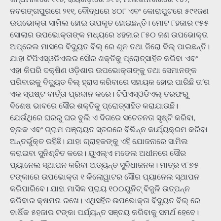
ନବରଙ୍ଗପୁରରେ ୨୧୧, ବୌଦ୍ଧରେ ୪୦୮ ଏବଂ କୋରାପୁଟରେ ୫୯୧ଜଣ
ଉପଭୋକ୍ତା ସାମିଲ ହୋଇ ଉପକୃତ ହୋଇଛନ୍ତି। ମୋଟ ୮ହଜାର ୯୫୫
ସୋଲାର ଉପଭୋକ୍ତାଙ୍କ ମଧ୍ୟରେ ୪ହଜାର ୮୫୦ ଜଣ ଉପଭୋକ୍ତା
ଅପ୍ରେଲ ମାସରେ ବିଦ୍ୟୁତ ବିଲ୍ ରେ ଶୂନ ତଥା ଜିରୋ ବିଲ୍ ପାଇଛନ୍ତି।
ଯାହା ଟିପିଏସ୍ଓଡିଏଲର ସୌର ଶକ୍ତିକୁ ପ୍ରୋତ୍ସାହିତ କରିବା ଏବଂ
ଏହା କିପରି ଦକ୍ଷିଣ ଓଡ଼ିଶାର ଉପଭୋକ୍ତାଙ୍କୁ ତଥା ସେମାନଙ୍କ
ପରିବାରକୁ ବିଦ୍ୟୁତ ବିଲ୍ ହ୍ରାସ କରିବାରେ ସହାୟକ ହୋଇ ପାରିଛି ତା’ର
ଏକ ସ୍ପଷ୍ଟ ବାର୍ତ୍ତା ପ୍ରଦାନ କରେ। ଟିପିଏସ୍ଓଡିଏଲ୍ ତରଫରୁ
ବିଶେଷ ଭାବରେ ସୌର ଶକ୍ତିକୁ ପ୍ରୋତ୍ସାହିତ କରାଯାଉଛି।
ଯେଉଁଥିରେ ଘରରୁ ଘର ବୁଲି ଏ ଦିଗରେ ସଚେତନତା ସୃଷ୍ଟି କରିବା,
ବ୍ଲକ ଏବଂ ଗ୍ରାମ ପଞ୍ଚାୟତ ସ୍ତରରେ ବିଭିନ୍ନ କାର୍ଯ୍ୟକ୍ରମ କରିବା
ଅନ୍ତର୍ଭୁକ୍ତ ରହିଛି। ଯାହା ଗ୍ରାହକଙ୍କୁ ଏହି ଯୋଜନାରେ ସାମିଲ
କରାଇବା ସୁନିଶ୍ଚିତ କରେ। ୟୁଏଲ୍ଏ ମଡେଲ ଅଧୀନରେ ସୌର
ପ୍ୟାନେଲ ସ୍ଥାପନ କରିବା ଅତ୍ୟନ୍ତ ସୁବିଧାଜନକ। ମାତ୍ର ୧୮୭୫
ଟଙ୍କାରେ ଉପଭୋକ୍ତା ୧ କିଲୋୱାଟର ସୌର ପ୍ୟାନେଲ ସ୍ଥାପନ
କରିପାରିବେ। ଯାହା ମାସିକ ପ୍ରାୟ ୧୦୦ୟୁନିଟ୍ ବିଜୁଳି ଉତ୍ପନ୍ନ
କରିବାର କ୍ଷମତା ରଖେ। ଏଥିସହିତ ଉପଭୋକ୍ତା ବିଦ୍ୟୁତ ବିଲ୍ ରେ
ବାର୍ଷିକ ୫ହଜାର ଟଙ୍କା ପର୍ଯ୍ୟନ୍ତ ସଞ୍ଚୟ କରିବାକୁ ସମର୍ଥ ହେବେ।