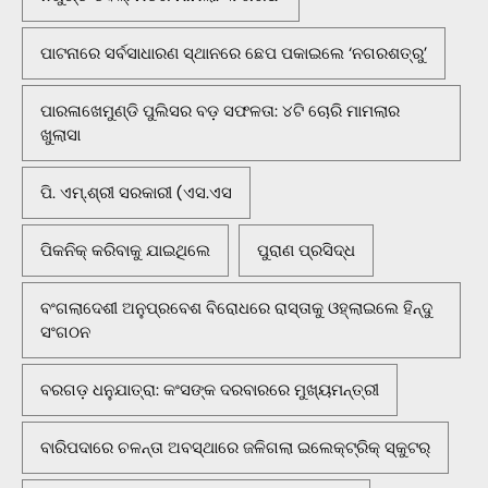
ପାଟନାରେ ସର୍ବସାଧାରଣ ସ୍ଥାନରେ ଛେପ ପକାଇଲେ ‘ନଗରଶତ୍ରୁ’
ପାରଳାଖେମୁଣ୍ଡି ପୁଲିସର ବଡ଼ ସଫଳତା: ୪ଟି ଚୋରି ମାମଲାର
ଖୁଲାସା
ପି. ଏମ୍.ଶ୍ରୀ ସରକାରୀ (ଏସ.ଏସ
ପିକନିକ୍‌ କରିବାକୁ ଯାଇଥିଲେ
ପୁରାଣ ପ୍ରସିଦ୍ଧ
ବଂଗଲାଦେଶୀ ଅନୁପ୍ରବେଶ ବିରୋଧରେ ରାସ୍ତାକୁ ଓହ୍ଲାଇଲେ ହିନ୍ଦୁ
ସଂଗଠନ
ବରଗଡ଼ ଧନୁଯାତ୍ରା: କଂସଙ୍କ ଦରବାରରେ ମୁଖ୍ୟମନ୍ତ୍ରୀ
ବାରିପଦାରେ ଚଳନ୍ତା ଅବସ୍ଥାରେ ଜଳିଗଲା ଇଲେକ୍ଟ୍ରିକ୍ ସ୍କୁଟର୍