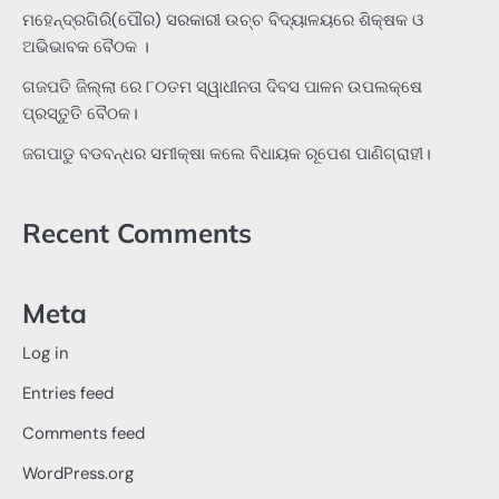
ମହେନ୍ଦ୍ରଗିରି(ପୌର) ସରକାରୀ ଉଚ୍ଚ ବିଦ୍ୟାଳୟରେ ଶିକ୍ଷକ ଓ
ଅଭିଭାବକ ବୈଠକ ।
ଗଜପତି ଜିଲ୍ଲା ରେ ୮୦ତମ ସ୍ୱାଧୀନତା ଦିବସ ପାଳନ ଉପଲକ୍ଷେ
ପ୍ରସ୍ତୁତି ବୈଠକ।
ଜଗପାଡୁ ବଡବନ୍ଧର ସମୀକ୍ଷା କଲେ ବିଧାୟକ ରୂପେଶ ପାଣିଗ୍ରାହୀ।
Recent Comments
Meta
Log in
Entries feed
Comments feed
WordPress.org