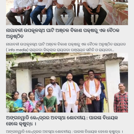
ନାଗାବଳୀ ଉପକୂଳସ୍ଥ ଘାଟି ଅଞ୍ଚଳ ବିକାଶ ପକ୍ଷରୁ ଏକ ବୈଠକ
ଅନୁଷ୍ଠିତ
ନାଗାବଳୀ ଉପକୂଳସ୍ଥ ଘାଟି ଅଞ୍ଚଳ ବିକାଶ ପକ୍ଷରୁ ଏକ ବୈଠକ ଅନୁଷ୍ଠିତ ରାୟଗଡ
( info media) ରାୟଗଡା ଜିଲ୍ଲାର ରାୟଗଡା ପଞ୍ଚାୟତ ସମିତି ଓ ରାୟଗଡା…
ଅଙ୍ଗନୱାଡି କେନ୍ଦ୍ରର ଅବସ୍ଥା ଶୋଚନୀୟ : ପାରଳା ବିଧାୟକ
ହେଲେ କ୍ଷୁବ୍ଧ ।
ଅଙ୍ଗନୱାଡି କେନ୍ଦ୍ରର ଅବସ୍ଥା ଶୋଚନୀୟ : ପାରଳା ବିଧାୟକ ହେଲେ କ୍ଷୁବ୍ଧ ।