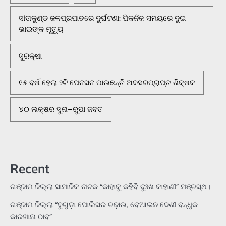
ସୀତାକୁଣ୍ଡ ଜଳପ୍ରପାତରେ ଦୁର୍ଘଟଣା: ପିକନିକ ସମୟରେ ଦୁଇ
ଭାଇଙ୍କ ମୃତ୍ୟୁ
ସୁରକ୍ଷା
୧୫ ବର୍ଷ ହେଲା ୨ଟି ପେନସନ ପାଉଛନ୍ତି ଅବସରପ୍ରାପ୍ତ ଶିକ୍ଷକ
୪୦ ଲକ୍ଷର ସୁନା–ରୁପା ଜବତ
Recent
ଗଞ୍ଜାମ ଜିଲ୍ଲା ସାମାଜିକ ନାଟକ “କାହାକୁ କହିବି ଦୁଃଖ କାହାଣୀ” ମଞ୍ଚସ୍ଥ।
ଗଞ୍ଜାମ ଜିଲ୍ଲା “ବୁଗୁଡ଼ା ପୋଲିସର ଚଢ଼ାଉ, ବେଆଇନ ଦେଶୀ ବନ୍ଧୁକ
କାରଖାନା ଠାବ”