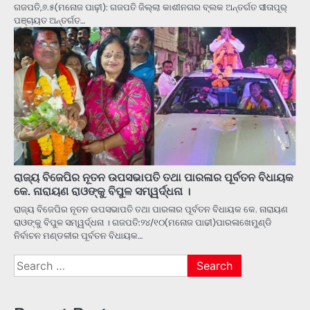
ଗଜପତି,୬.୫(ମନୋଜ ପାଢ଼ୀ): ଗଜପତି ଜିଲ୍ଲା କାଶୀନଗର ବ୍ଲକ ଅନ୍ତର୍ଗତ ସୀତାପୂର୍
ପଞ୍ଚାୟତ ଅନ୍ତର୍ଗତ…
ରାଜ୍ୟ ବିଜେପିର ନୂତନ ଉପସଭାପତି ତଥା ପାରଳାର ପୂର୍ବତନ ବିଧାୟକ
କେ. ନାରାୟଣ ରାଓଙ୍କୁ ବିପୁଳ ସମ୍ୱର୍ଦ୍ଧନା ।
ରାଜ୍ୟ ବିଜେପିର ନୂତନ ଉପସଭାପତି ତଥା ପାରଳାର ପୂର୍ବତନ ବିଧାୟକ କେ. ନାରାୟଣ
ରାଓଙ୍କୁ ବିପୁଳ ସମ୍ୱର୍ଦ୍ଧନା । ଗଜପତି:୨୪/୧୦(ମନୋଜ ପାଢୀ)ପାରଳାଖେମୁଣ୍ଡି
ନିର୍ବାଚନ ମଣ୍ଡଳୀର ପୂର୍ବତନ ବିଧାୟକ…
Search
for: