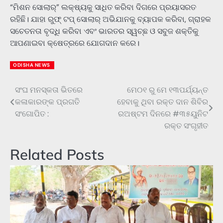
“ମିଶନ ସୋଲାର୍” ଲକ୍ଷ୍ୟକୁ ସାଧିତ କରିବା ଦିଗରେ ପ୍ରୟାସରତ
ରହିଛି। ଯାହା ରୁଫ୍ ଟପ୍ ସୋଲାର୍ ଅଭିଯାନକୁ ବ୍ୟାପକ କରିବା, ଗ୍ରାହକ
ସଚେତନତା ବୃଦ୍ଧି କରିବା ଏବଂ ଭାରତର ସ୍ୱଚ୍ଛ ଓ ସବୁଜ ଶକ୍ତିକୁ
ଆପଣାଇବା କ୍ଷେତ୍ରରେ ଯୋଗଦାନ କରେ।
ODISHA NEWS
ସଂଘ ମନସ୍କତା ଭିତରେ
ମେ୦୧ ରୁ ମେ ୧୩ପର୍ଯ୍ୟନ୍ତ
Post
କଳାକାରଙ୍କ ପ୍ରଗତି
ହେବାକୁ ଥିବା ରକ୍ତ ଦାନ ଶିବିର
navigation
ସଂଗୋପିତ :
ରଅଷ୍ଟମ ଦିନରେ #୩୫ୟୁନିଟ
ରକ୍ତ ସଂଗୃହୀତ
Related Posts