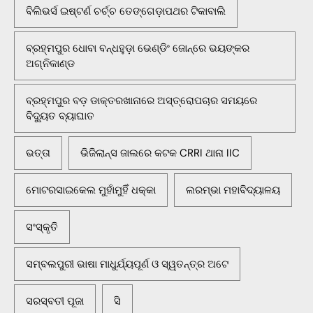
ବିଲିଭର୍ସ ଇଷ୍ଟର୍ଣ ଚର୍ଚ୍ଚ ତେଙ୍ଗେଡ଼ାପଥର ଟିକାବାଲି
ବ୍ରହ୍ମପୁର ଧୋବା ବନ୍ଧହୁଡ଼ା ଭେଣ୍ଡିଂ ଜୋନ୍‌ରେ ଭୟଙ୍କର
ଅଗ୍ନିକାଣ୍ଡ
ବ୍ରହ୍ମପୁର ବଡ଼ ଡାକ୍ତରଖାନାରେ ଅସ୍ତ୍ରୋପଚାର ସମୟରେ
ବିଦ୍ୟୁତ ବ୍ୟାଘାତ
ଭତ୍ତା
ଭିଜିଲାନ୍ସ ଜାଲରେ କଟକ CRRI ଥାନା IIC
ମୋଟରସାଇକେଲ ମୁହାଁମୁହିଁ ଧକ୍କା
ଲରମ୍ଭା ମହାବିଦ୍ୟାଳୟ
ସଂସ୍କୃତି
ସମ୍ବଲପୁରୀ ଭାଷା ମାଧୁର୍ଯ୍ୟପୂର୍ଣ ଓ ସ୍ୱତନ୍ତ୍ର ଅଟେ
ସରସ୍ବତୀ ପୂଜା
ସି