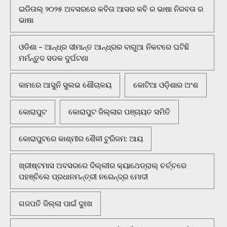
ଇଡିତାଲ୍ ୨୦୨୫ ଅବସରରେ କବିତା ଆସର କବି ର ଭାଷା ନିରବତା ର
ଭାଷା
ଓଡିଶା - ଆନ୍ଧ୍ର ସୀମାନ୍ତ ଆନ୍ଧ୍ରର ବାରୁଆ ନିକଟରେ ଘଟିଛି
ମର୍ମନ୍ତୁଦ ସଡକ ଦୁର୍ଘଟଣା
କାମରେ ଆସୁନି ସୁଲଭ ଶୌଚାଳୟ
କୋଟିଆ ଓଡ଼ିଶାର ଅଂଶ
କୋରାପୁଟ
କୋରାପୁଟ ଜିଲ୍ଲାର ପଞ୍ଚାୟତ ସମିତି
କୋରାପୁଟରେ କାଶ୍ମୀର ଶୈଳୀ ଟୁରିଜମ: ଆୟ
ଖ୍ରୀଷ୍ଟମାସ ଅବସରରେ ଦିଲ୍ଲୀର କ୍ୟାଥେଡ୍ରାଲ୍ ଚର୍ଚ୍ଚରେ
ପହଞ୍ଚିଲେ ପ୍ରଧାନମନ୍ତ୍ରୀ ନରେନ୍ଦ୍ର ମୋଦୀ
ଗଜପତି ଜିଲ୍ଲା ପାଇଁ ଦୁଃଖ