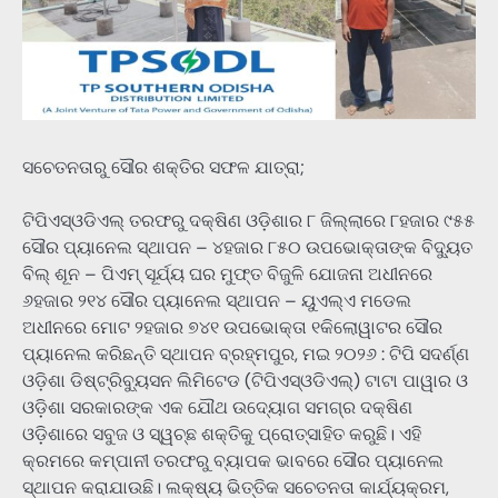
ସଚେତନତାରୁ ସୌର ଶକ୍ତିର ସଫଳ ଯାତ୍ରା;
ଟିପିଏସ୍ଓଡିଏଲ୍ ତରଫରୁ ଦକ୍ଷିଣ ଓଡ଼ିଶାର ୮ ଜିଲ୍ଲାରେ ୮ହଜାର ୯୫୫
ସୌର ପ୍ୟାନେଲ ସ୍ଥାପନ – ୪ହଜାର ୮୫୦ ଉପଭୋକ୍ତାଙ୍କ ବିଦ୍ୟୁତ
ବିଲ୍ ଶୂନ – ପିଏମ୍ ସୂର୍ଯ୍ୟ ଘର ମୁଫ୍ତ ବିଜୁଳି ଯୋଜନା ଅଧୀନରେ
୬ହଜାର ୨୧୪ ସୌର ପ୍ୟାନେଲ ସ୍ଥାପନ – ୟୁଏଲ୍ଏ ମଡେଲ
ଅଧୀନରେ ମୋଟ ୨ହଜାର ୭୪୧ ଉପଭୋକ୍ତା ୧କିଲୋୱାଟର ସୌର
ପ୍ୟାନେଲ କରିଛନ୍ତି ସ୍ଥାପନ ବ୍ରହ୍ମପୁର, ମ‌ଇ ୨୦୨୬ : ଟିପି ସଦର୍ଣ୍ଣ
ଓଡ଼ିଶା ଡିଷ୍ଟ୍ରିବ୍ୟୁସନ ଲିମିଟେଡ (ଟିପିଏସ୍ଓଡିଏଲ୍) ଟାଟା ପାୱାର ଓ
ଓଡ଼ିଶା ସରକାରଙ୍କ ଏକ ଯୌଥ ଉଦ୍ୟୋଗ ସମଗ୍ର ଦକ୍ଷିଣ
ଓଡ଼ିଶାରେ ସବୁଜ ଓ ସ୍ୱଚ୍ଛ ଶକ୍ତିକୁ ପ୍ରୋତ୍ସାହିତ କରୁଛି। ଏହି
କ୍ରମରେ କମ୍ପାନୀ ତରଫରୁ ବ୍ୟାପକ ଭାବରେ ସୌର ପ୍ୟାନେଲ
ସ୍ଥାପନ କରାଯାଉଛି। ଲକ୍ଷ୍ୟ ଭିତ୍ତିକ ସଚେତନତା କାର୍ଯ୍ୟକ୍ରମ,