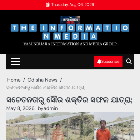
Skip
Thursday, Aug 06, 2026
to
content
‌
‌
V̲A̲S̲U̲N̲D̲H̲A̲R̲A̲ I̲N̲F̲O̲R̲M̲A̲T̲I̲O̲N̲ A̲N̲D̲ M̲E̲D̲I̲A̲ G̲R̲O̲U̲P̲
Subscribe
Home
Odisha News
ସଚେତନତାରୁ ସୌର ଶକ୍ତିର ସଫଳ ଯାତ୍ରା;
ସଚେତନତାରୁ ସୌର ଶକ୍ତିର ସଫଳ ଯାତ୍ରା;
May 8, 2026
by
admin