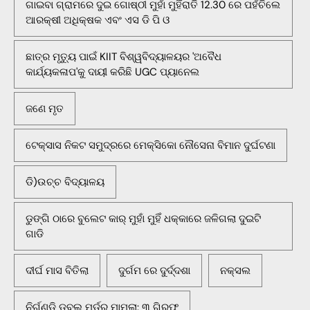
ଗାଇବା ଗ୍ରାମରେ ଦୁଇ ଗୋଷ୍ଠୀ ମୁହାଁ ମୁହିଁରାତି 12.30 ରେ ପହଁଚିଲେ
ଆରକ୍ଷୀ ଅଧିକ୍ଷକ ଏବଂ ଏସ ଡି ପି ଓ
ଛାତ୍ର ମୃତ୍ୟୁ ପାଇଁ KIIT ବିଶ୍ୱବିଦ୍ୟାଳୟର 'ଅବୈଧ
କାର୍ଯ୍ୟକଳାପ'କୁ ଦାୟୀ କରିଛି UGC ପ୍ୟାନେଲ
ଜଣେ ମୃତ
ଟେକ୍ସାସ ନିକଟ ସମୁଦ୍ରରେ ମେକ୍ସିକୋ ନୌସେନା ବିମାନ ଦୁର୍ଘଟଣା
ଡି)ଉଚ୍ଚ ବିଦ୍ୟାଳୟ
ଡୁଙ୍ଗି ଠାରେ ବୁଲେଟ କାର୍ ମୁହାଁ ମୁହିଁ ଧକ୍କାରେ ଜଳିଗଲା ଦୁଇଟି
ଗାଡି
ଦୀର୍ଘ ମାସ ବିତିଲା
ଦୁର୍ଗମ ରେ ଦୁର୍ଦ୍ଦଶା
ନକ୍ସଲ
ନିର୍ଗୁଣ୍ଡି ଡବଲ୍ ମର୍ଡର ମାମଲା: ୩ ଗିରଫ