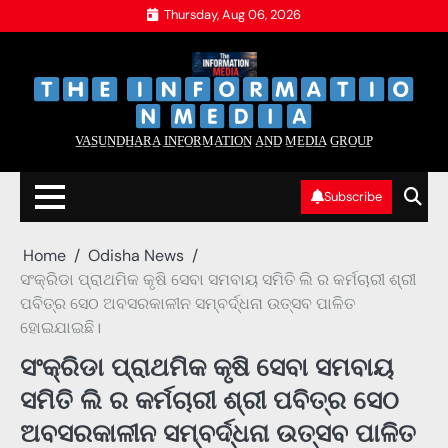
Skip
Thursday, Aug 06, 2026
to
content
‌
‌
V̲A̲S̲U̲N̲D̲H̲A̲R̲A̲ I̲N̲F̲O̲R̲M̲A̲T̲I̲O̲N̲ A̲N̲D̲ M̲E̲D̲I̲A̲ G̲R̲O̲U̲P̲
Subscribe
Home
Odisha News
ସଂକ୍ରିଡା ପ୍ରାଥମିକ କୃଷି ସେବା ସମବାୟ ସମିତି ଲି ର କର୍ମଚାରୀ ଶ୍ରୀ
ପବିତ୍ର ସେଠ ଅବସରକାଳୀନ ସମ୍ବର୍ଦ୍ଧନା ଉତ୍ସବ ପାଳିତ
ହୋଇଯାଇଛି।
ସଂକ୍ରିଡା ପ୍ରାଥମିକ କୃଷି ସେବା ସମବାୟ
ସମିତି ଲି ର କର୍ମଚାରୀ ଶ୍ରୀ ପବିତ୍ର ସେଠ
ଅବସରକାଳୀନ ସମ୍ବର୍ଦ୍ଧନା ଉତ୍ସବ ପାଳିତ