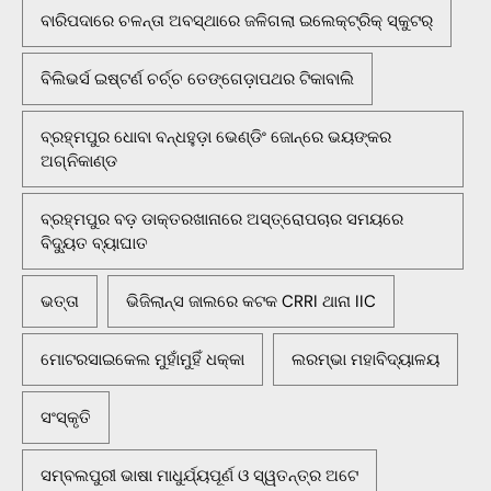
ବାରିପଦାରେ ଚଳନ୍ତା ଅବସ୍ଥାରେ ଜଳିଗଲା ଇଲେକ୍ଟ୍ରିକ୍ ସ୍କୁଟର୍
ବିଲିଭର୍ସ ଇଷ୍ଟର୍ଣ ଚର୍ଚ୍ଚ ତେଙ୍ଗେଡ଼ାପଥର ଟିକାବାଲି
ବ୍ରହ୍ମପୁର ଧୋବା ବନ୍ଧହୁଡ଼ା ଭେଣ୍ଡିଂ ଜୋନ୍‌ରେ ଭୟଙ୍କର
ଅଗ୍ନିକାଣ୍ଡ
ବ୍ରହ୍ମପୁର ବଡ଼ ଡାକ୍ତରଖାନାରେ ଅସ୍ତ୍ରୋପଚାର ସମୟରେ
ବିଦ୍ୟୁତ ବ୍ୟାଘାତ
ଭତ୍ତା
ଭିଜିଲାନ୍ସ ଜାଲରେ କଟକ CRRI ଥାନା IIC
ମୋଟରସାଇକେଲ ମୁହାଁମୁହିଁ ଧକ୍କା
ଲରମ୍ଭା ମହାବିଦ୍ୟାଳୟ
ସଂସ୍କୃତି
ସମ୍ବଲପୁରୀ ଭାଷା ମାଧୁର୍ଯ୍ୟପୂର୍ଣ ଓ ସ୍ୱତନ୍ତ୍ର ଅଟେ