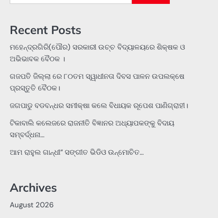
for:
Recent Posts
ମହେନ୍ଦ୍ରଗିରି(ପୌର) ସରକାରୀ ଉଚ୍ଚ ବିଦ୍ୟାଳୟରେ ଶିକ୍ଷକ ଓ
ଅଭିଭାବକ ବୈଠକ ।
ଗଜପତି ଜିଲ୍ଲା ରେ ୮୦ତମ ସ୍ୱାଧୀନତା ଦିବସ ପାଳନ ଉପଲକ୍ଷେ
ପ୍ରସ୍ତୁତି ବୈଠକ।
ଜଗପାଡୁ ବଡବନ୍ଧର ସମୀକ୍ଷା କଲେ ବିଧାୟକ ରୂପେଶ ପାଣିଗ୍ରାହୀ।
ଟିକାବାଲି କଲେଜରେ ରାଜନୀତି ବିଜ୍ଞାନର ଅଧ୍ୟାପକଙ୍କୁ ବିଦାୟ
ସମ୍ବର୍ଦ୍ଧନା…
ଆମ ରାହୁଲ ଗାନ୍ଧୀ” ସଙ୍ଗୀତ ଭିଡିଓ ଉନ୍ମୋଚିତ…
Archives
August 2026