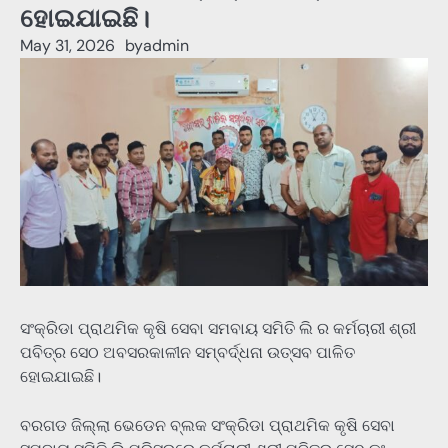
ହୋଇଯାଇଛି।
May 31, 2026
by
admin
ସଂକ୍ରିଡା ପ୍ରାଥମିକ କୃଷି ସେବା ସମବାୟ ସମିତି ଲି ର କର୍ମଚାରୀ ଶ୍ରୀ
ପବିତ୍ର ସେଠ ଅବସରକାଳୀନ ସମ୍ବର୍ଦ୍ଧନା ଉତ୍ସବ ପାଳିତ
ହୋଇଯାଇଛି।
ବରଗଡ ଜିଲ୍ଲା ଭେଡେନ ବ୍ଲକ ସଂକ୍ରିଡା ପ୍ରାଥମିକ କୃଷି ସେବା