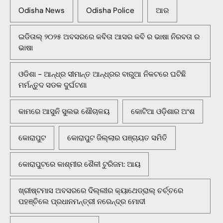
Odisha News
Odisha Police
ଆର
ଇଡିତାଲ୍ ୨୦୨୫ ଅବସରରେ କବିତା ଆସର କବି ର ଭାଷା ନିରବତା ର
ଭାଷା
ଓଡିଶା - ଆନ୍ଧ୍ର ସୀମାନ୍ତ ଆନ୍ଧ୍ରର ବାରୁଆ ନିକଟରେ ଘଟିଛି
ମର୍ମନ୍ତୁଦ ସଡକ ଦୁର୍ଘଟଣା
କାମରେ ଆସୁନି ସୁଲଭ ଶୌଚାଳୟ
କୋଟିଆ ଓଡ଼ିଶାର ଅଂଶ
କୋରାପୁଟ
କୋରାପୁଟ ଜିଲ୍ଲାର ପଞ୍ଚାୟତ ସମିତି
କୋରାପୁଟରେ କାଶ୍ମୀର ଶୈଳୀ ଟୁରିଜମ: ଆୟ
ଖ୍ରୀଷ୍ଟମାସ ଅବସରରେ ଦିଲ୍ଲୀର କ୍ୟାଥେଡ୍ରାଲ୍ ଚର୍ଚ୍ଚରେ
ପହଞ୍ଚିଲେ ପ୍ରଧାନମନ୍ତ୍ରୀ ନରେନ୍ଦ୍ର ମୋଦୀ