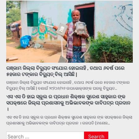
ଗଞ୍ଜାମ ଜିଲ୍ଲା ବିଦ୍ୟୁତ ସଂଯୋଗ ହୋଇନାହି , ତଥାପ ୬ବର୍ଷ ପରେ
୫ହଜାର ଟଙ୍କାର ବିଦ୍ୟୁତ୍ ବିଲ୍ ଆସିଛି |
ଗଞ୍ଜାମ ଜିଲ୍ଲା ବିଦ୍ୟୁତ ସଂଯୋଗ ହୋଇନାହି , ତଥାପ ୬ବର୍ଷ ପରେ ୫ହଜାର ଟଙ୍କାର
ବିଦ୍ୟୁତ୍ ବିଲ୍ ଆସିଛି | ବଣାଇଁ ୨୯/୦୬/୨୬ ଉପଭୋକ୍ତାଙ୍କ ଘରକୁ ବିଦ୍ୟୁତ…
ଏସ ଏସ ଡି ହାଇ ସ୍କୁଲ ର ପ୍ରଧାନ ଶିକ୍ଷକ ସୁରେଶ ସାହୁକାର ଙ୍କ
ସପକ୍ଷରେ ଜିଲ୍ଲା ପ୍ରଶାସନକୁ ଅଭିଭାବକଙ୍କ ଦାବିପତ୍ର ପ୍ରଦାନ
।
ଏସ ଏସ ଡି ହାଇ ସ୍କୁଲ ର ପ୍ରଧାନ ଶିକ୍ଷକ ସୁରେଶ ସାହୁକାର ଙ୍କ ସପକ୍ଷରେ ଜିଲ୍ଲା
ପ୍ରଶାସନକୁ ଅଭିଭାବକଙ୍କ ଦାବିପତ୍ର ପ୍ରଦାନ । ଗଜପତି (ମନୋଜ…
Search