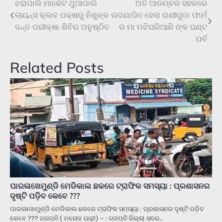
ଝରାପାଲି ମାର୍କେଟ ଥୁଆପାଲି
ଅତି ଆଡମ୍ବର ସହକରେ
Post
ଲାୟନ୍ସ କ୍ଲବ ପକ୍ଷରୁ ନିଶୁଳ୍କ
ଉଦଯାପିତ ହେଲା ରାଣୀଗୁଡା ଫାର୍ମ
navigation
ଦନ୍ତ ପରୀକ୍ଷା ଶିବିର ଅନୁଷ୍ଠିତ
ର ମା ମଝିଘରିଆଣି ଙ୍କ ଘଣ୍ଟ
ପର୍ବ
Related Posts
ପାରଳାଖେମୁଣ୍ଡି ମେଡିକାଲ ଛକରେ ଟ୍ରାଫିକ ସମସ୍ୟା : ପ୍ରଶାସନର
ଦୃଷ୍ଟି ପଡ଼ିବ କେବେ ???
ପାରଳାଖେମୁଣ୍ଡି ମେଡିକାଲ ଛକରେ ଟ୍ରାଫିକ ସମସ୍ୟା : ପ୍ରଶାସନର ଦୃଷ୍ଟି ପଡ଼ିବ
କେବେ ??? ଗଜପତି ( ମନୋଜ ପାଢ଼ୀ) – : ଗଜପତି ଜିଲ୍ଲା ସଦର…