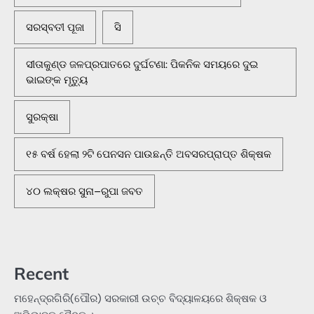
ସରସ୍ବତୀ ପୂଜା
ସି
ସୀତାକୁଣ୍ଡ ଜଳପ୍ରପାତରେ ଦୁର୍ଘଟଣା: ପିକନିକ ସମୟରେ ଦୁଇ
ଭାଇଙ୍କ ମୃତ୍ୟୁ
ସୁରକ୍ଷା
୧୫ ବର୍ଷ ହେଲା ୨ଟି ପେନସନ ପାଉଛନ୍ତି ଅବସରପ୍ରାପ୍ତ ଶିକ୍ଷକ
୪୦ ଲକ୍ଷର ସୁନା–ରୁପା ଜବତ
Recent
ମହେନ୍ଦ୍ରଗିରି(ପୌର) ସରକାରୀ ଉଚ୍ଚ ବିଦ୍ୟାଳୟରେ ଶିକ୍ଷକ ଓ