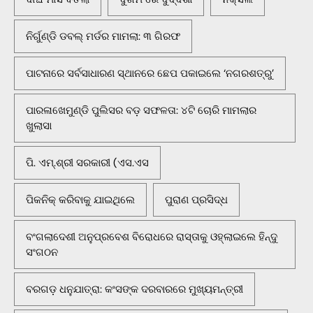
ନିର୍ଗୁଣ୍ଡି ଡବଲ୍ ମର୍ଡର ମାମଲା: ୩ ଗିରଫ
ପାଟନାରେ ସର୍ବସାଧାରଣ ସ୍ଥାନରେ ଛେପ ପକାଇଲେ ‘ନଗରଶତ୍ରୁ’
ପାରଳାଖେମୁଣ୍ଡି ପୁଲିସର ବଡ଼ ସଫଳତା: ୪ଟି ଚୋରି ମାମଲାର
ଖୁଲାସା
ପି. ଏମ୍.ଶ୍ରୀ ସରକାରୀ (ଏସ.ଏସ
ପିକନିକ୍‌ କରିବାକୁ ଯାଇଥିଲେ
ପୁରାଣ ପ୍ରସିଦ୍ଧ
ବଂଗଲାଦେଶୀ ଅନୁପ୍ରବେଶ ବିରୋଧରେ ରାସ୍ତାକୁ ଓହ୍ଲାଇଲେ ହିନ୍ଦୁ
ସଂଗଠନ
ବରଗଡ଼ ଧନୁଯାତ୍ରା: କଂସଙ୍କ ଦରବାରରେ ମୁଖ୍ୟମନ୍ତ୍ରୀ