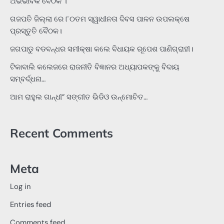
ଅଭିଭାବକ ବୈଠକ ।
ଗଜପତି ଜିଲ୍ଲା ରେ ୮୦ତମ ସ୍ୱାଧୀନତା ଦିବସ ପାଳନ ଉପଲକ୍ଷେ
ପ୍ରସ୍ତୁତି ବୈଠକ।
ଜଗପାଡୁ ବଡବନ୍ଧର ସମୀକ୍ଷା କଲେ ବିଧାୟକ ରୂପେଶ ପାଣିଗ୍ରାହୀ।
ଟିକାବାଲି କଲେଜରେ ରାଜନୀତି ବିଜ୍ଞାନର ଅଧ୍ୟାପକଙ୍କୁ ବିଦାୟ
ସମ୍ବର୍ଦ୍ଧନା…
ଆମ ରାହୁଲ ଗାନ୍ଧୀ” ସଙ୍ଗୀତ ଭିଡିଓ ଉନ୍ମୋଚିତ…
Recent Comments
Meta
Log in
Entries feed
Comments feed