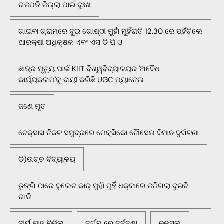
ଗଜପତି ଜିଲ୍ଲା ପାଇଁ ଦୁଃଖ
ଗାଇବା ଗ୍ରାମରେ ଦୁଇ ଗୋଷ୍ଠୀ ମୁହାଁ ମୁହିଁରାତି 12.30 ରେ ପହଁଚିଲେ
ଆରକ୍ଷୀ ଅଧିକ୍ଷକ ଏବଂ ଏସ ଡି ପି ଓ
ଛାତ୍ର ମୃତ୍ୟୁ ପାଇଁ KIIT ବିଶ୍ୱବିଦ୍ୟାଳୟର 'ଅବୈଧ
କାର୍ଯ୍ୟକଳାପ'କୁ ଦାୟୀ କରିଛି UGC ପ୍ୟାନେଲ
ଜଣେ ମୃତ
ଟେକ୍ସାସ ନିକଟ ସମୁଦ୍ରରେ ମେକ୍ସିକୋ ନୌସେନା ବିମାନ ଦୁର୍ଘଟଣା
ଡି)ଉଚ୍ଚ ବିଦ୍ୟାଳୟ
ଡୁଙ୍ଗି ଠାରେ ବୁଲେଟ କାର୍ ମୁହାଁ ମୁହିଁ ଧକ୍କାରେ ଜଳିଗଲା ଦୁଇଟି
ଗାଡି
ଦୀର୍ଘ ମାସ ବିତିଲା
ଦୁର୍ଗମ ରେ ଦୁର୍ଦ୍ଦଶା
ନକ୍ସଲ