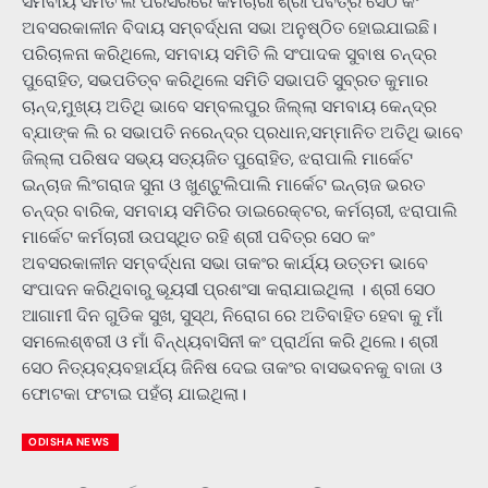
ସମବାୟ ସମିତି ଲି ପରିସରରେ କର୍ମଚାରୀ ଶ୍ରୀ ପବିତ୍ର ସେଠ କଂ
ଅବସରକାଳୀନ ବିଦାୟ ସମ୍ବର୍ଦ୍ଧନା ସଭା ଅନୁଷ୍ଠିତ ହୋଇଯାଇଛି।
ପରିଚାଳନା କରିଥିଲେ, ସମବାୟ ସମିତି ଲି ସଂପାଦକ ସୁବାଷ ଚନ୍ଦ୍ର
ପୁରୋହିତ, ସଭପତିତ୍ବ କରିଥିଲେ ସମିତି ସଭାପତି ସୁବ୍ରତ କୁମାର
ଚାନ୍ଦ,ମୁଖ୍ୟ ଅତିଥି ଭାବେ ସମ୍ବଲପୁର ଜିଲ୍ଲା ସମବାୟ କେନ୍ଦ୍ର
ବ୍ଯାଙ୍କ ଲି ର ସଭାପତି ନରେନ୍ଦ୍ର ପ୍ରଧାନ,ସମ୍ମାନିତ ଅତିଥି ଭାବେ
ଜିଲ୍ଲା ପରିଷଦ ସଭ୍ୟ ସତ୍ୟଜିତ ପୁରୋହିତ, ଝରାପାଲି ମାର୍କେଟ
ଇନ୍ଚାଜ ଲିଂଗରାଜ ସୁନା ଓ ଖୁଣ୍ଟୁଲିପାଲି ମାର୍କେଟ ଇନ୍ଚାଜ ଭରତ
ଚନ୍ଦ୍ର ବାରିକ, ସମବାୟ ସମିତିର ଡାଇରେକ୍ଟର, କର୍ମଚାରୀ, ଝରାପାଲି
ମାର୍କେଟ କର୍ମଚାରୀ ଉପସ୍ଥିତ ରହି ଶ୍ରୀ ପବିତ୍ର ସେଠ କଂ
ଅବସରକାଳୀନ ସମ୍ବର୍ଦ୍ଧନା ସଭା ତାକଂର କାର୍ଯ୍ୟ ଉତ୍ତମ ଭାବେ
ସଂପାଦନ କରିଥିବାରୁ ଭୂୟସୀ ପ୍ରଶଂସା କରାଯାଇଥିଲା । ଶ୍ରୀ ସେଠ
ଆଗାମୀ ଦିନ ଗୁଡିକ ସୁଖ, ସୁସ୍ଥ, ନିରୋଗ ରେ ଅତିବାହିତ ହେବା କୁ ମାଁ
ସମଲେଶ୍ଵରୀ ଓ ମାଁ ବିନ୍ଧ୍ୟବାସିନୀ କଂ ପ୍ରାର୍ଥନା କରି ଥିଲେ। ଶ୍ରୀ
ସେଠ ନିତ୍ୟବ୍ୟବହାର୍ଯ୍ୟ ଜିନିଷ ଦେଇ ତାକଂର ବାସଭବନକୁ ବାଜା ଓ
ଫୋଟକା ଫଟାଇ ପହଁଚା ଯାଇଥିଲା।
ODISHA NEWS