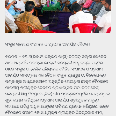
ସଂକୁଳ ସ୍ତରୀୟ ସଂପାଦକ ଓ ପ୍ରଧାନ ଆଚାର୍ଯ୍ୟ ବୈଠକ।
ବରଗଡ – ୧୩,୬(ଭବାନୀ ଶଙ୍କର ପାଢ଼ୀ) ବରଗଡ଼ ଜିଲ୍ଲା ଭେଡେନ
ଥାନା ଅନ୍ତର୍ଗତ ପପଙ୍ଗା କଲୋନୀ ସରସ୍ବତୀ ଶିଶୁ ବିଦ୍ୟା ମନ୍ଦିର
ଠାରେ ସଂକୁଳ ଅନ୍ତର୍ଗତ ପରିଚାଳନା ସମିତିର ସଂପାଦକ ଓ ପ୍ରଧାନ
ଆଚାର୍ଯ୍ୟ ମାନଙ୍କର ଏକ ବୈଠକ ସଂକୁଳ ପ୍ରମୁଖ ଡ. ବିବେକାନନ୍ଦ
ପଣ୍ଡାଙ୍କ ଅଧ୍ୟକ୍ଷତାରେ ଅନୁଷ୍ଠିତ ହୋଇଥିଲା।ଉକ୍ତ ବୈଠକରେ
ମାନନୀୟ ଶ୍ରୀଯୁକ୍ତ ବେଦବର ପ୍ରଧାନ(ସଭାପତି, ବରମକେଲା
ସରସ୍ବତୀ ଶିଶୁ ବିଦ୍ୟା ମନ୍ଦିର) ଦୀପ ପ୍ରଜ୍ଜଳନପୂର୍ବକ ସମସ୍ତଙ୍କର
ଶୁଭ କାମନା କରିଥିଲେ।ପ୍ରଧାନ ଆଚାର୍ଯ୍ୟ ଶ୍ରୀଯୁକ୍ତ ମକୁନ୍ଦ
ମହାରଣା ଅତିଥି ଅଧିକାରୀଙ୍କର ପରିଚୟ ପ୍ରଦାନ କରିଥିଲେ।ଉକ୍ତ
ବୈଠକରେ ସଂଭାଗ କୋଷାଧ୍ୟକ୍ଷ ଶ୍ରୀଯୁକ୍ତ ଶିବପ୍ରସାଦ ବାଗ,