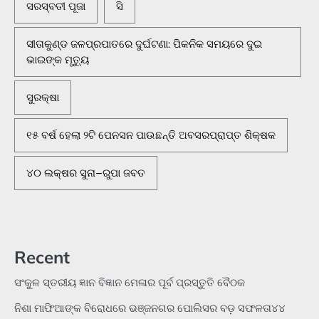
ସରସ୍ବତୀ ପୂଜା
ସି
ସୀତାକୁଣ୍ଡ ଜଳପ୍ରପାତରେ ଦୁର୍ଘଟଣା: ପିକନିକ ସମୟରେ ଦୁଇ
ଭାଇଙ୍କ ମୃତ୍ୟୁ
ସୁରକ୍ଷା
୧୫ ବର୍ଷ ହେଲା ୨ଟି ପେନସନ ପାଉଛନ୍ତି ଅବସରପ୍ରାପ୍ତ ଶିକ୍ଷକ
୪୦ ଲକ୍ଷର ସୁନା–ରୁପା ଜବତ
Recent
ସଂକୁଳ ସ୍ତରୀୟ ଜ୍ଞାନ ବିଜ୍ଞାନ ମେଳାର ପୂର୍ବ ପ୍ରସ୍ତୁତି ବୈଠକ
ନିଶା ମାଫିଆଙ୍କ ବିରୋଧରେ ଭଞ୍ଜନଗର ପୋଲିସର ବଡ଼ ସଫଳତା୪୪