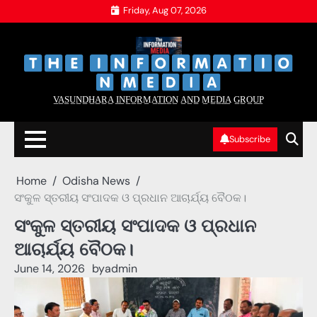
Skip
Friday, Aug 07, 2026
to
content
‌
‌
V̲A̲S̲U̲N̲D̲H̲A̲R̲A̲ I̲N̲F̲O̲R̲M̲A̲T̲I̲O̲N̲ A̲N̲D̲ M̲E̲D̲I̲A̲ G̲R̲O̲U̲P̲
Subscribe
Home
Odisha News
ସଂକୁଳ ସ୍ତରୀୟ ସଂପାଦକ ଓ ପ୍ରଧାନ ଆଚାର୍ଯ୍ୟ ବୈଠକ।
ସଂକୁଳ ସ୍ତରୀୟ ସଂପାଦକ ଓ ପ୍ରଧାନ
ଆଚାର୍ଯ୍ୟ ବୈଠକ।
June 14, 2026
by
admin