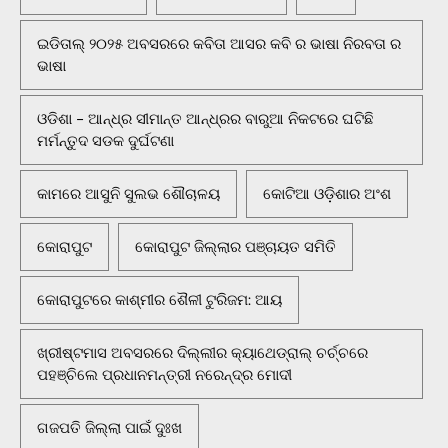
ଇଡିତାଲ୍ ୨୦୨୫ ଅବସରରେ କବିତା ଆସର କବି ର ଭାଷା ନିରବତା ର
ଭାଷା
ଓଡିଶା - ଆନ୍ଧ୍ର ସୀମାନ୍ତ ଆନ୍ଧ୍ରର ବାରୁଆ ନିକଟରେ ଘଟିଛି
ମର୍ମନ୍ତୁଦ ସଡକ ଦୁର୍ଘଟଣା
କାମରେ ଆସୁନି ସୁଲଭ ଶୌଚାଳୟ
କୋଟିଆ ଓଡ଼ିଶାର ଅଂଶ
କୋରାପୁଟ
କୋରାପୁଟ ଜିଲ୍ଲାର ପଞ୍ଚାୟତ ସମିତି
କୋରାପୁଟରେ କାଶ୍ମୀର ଶୈଳୀ ଟୁରିଜମ: ଆୟ
ଖ୍ରୀଷ୍ଟମାସ ଅବସରରେ ଦିଲ୍ଲୀର କ୍ୟାଥେଡ୍ରାଲ୍ ଚର୍ଚ୍ଚରେ
ପହଞ୍ଚିଲେ ପ୍ରଧାନମନ୍ତ୍ରୀ ନରେନ୍ଦ୍ର ମୋଦୀ
ଗଜପତି ଜିଲ୍ଲା ପାଇଁ ଦୁଃଖ