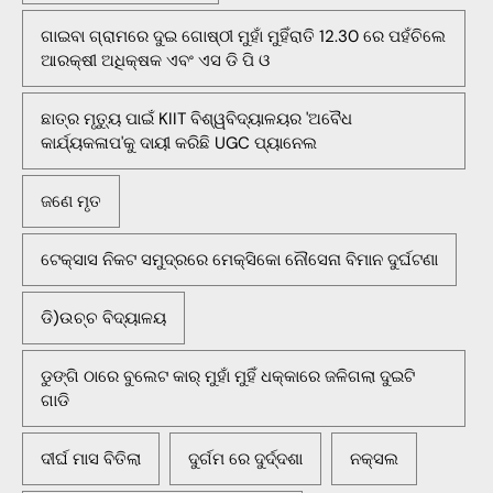
ଗାଇବା ଗ୍ରାମରେ ଦୁଇ ଗୋଷ୍ଠୀ ମୁହାଁ ମୁହିଁରାତି 12.30 ରେ ପହଁଚିଲେ
ଆରକ୍ଷୀ ଅଧିକ୍ଷକ ଏବଂ ଏସ ଡି ପି ଓ
ଛାତ୍ର ମୃତ୍ୟୁ ପାଇଁ KIIT ବିଶ୍ୱବିଦ୍ୟାଳୟର 'ଅବୈଧ
କାର୍ଯ୍ୟକଳାପ'କୁ ଦାୟୀ କରିଛି UGC ପ୍ୟାନେଲ
ଜଣେ ମୃତ
ଟେକ୍ସାସ ନିକଟ ସମୁଦ୍ରରେ ମେକ୍ସିକୋ ନୌସେନା ବିମାନ ଦୁର୍ଘଟଣା
ଡି)ଉଚ୍ଚ ବିଦ୍ୟାଳୟ
ଡୁଙ୍ଗି ଠାରେ ବୁଲେଟ କାର୍ ମୁହାଁ ମୁହିଁ ଧକ୍କାରେ ଜଳିଗଲା ଦୁଇଟି
ଗାଡି
ଦୀର୍ଘ ମାସ ବିତିଲା
ଦୁର୍ଗମ ରେ ଦୁର୍ଦ୍ଦଶା
ନକ୍ସଲ