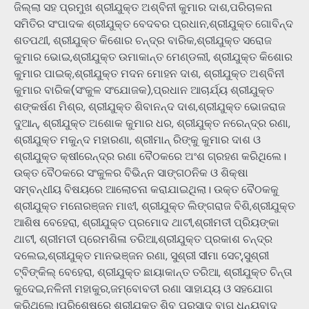
ଜିଲ୍ଲା ସହ ପ୍ରମୁଖ ଶ୍ରୀଯୁକ୍ତ ଅଶ୍ବିନୀ କୁମାର ଦାଶ,ପରିଚାଳନା
ସମିତିର ସଂପାଦକ ଶ୍ରୀଯୁକ୍ତ ବେଦବର ପ୍ରଧାନ,ଶ୍ରୀଯୁକ୍ତ ଗୋବିନ୍ଦ
ଶତପଥୀ, ଶ୍ରୀଯୁକ୍ତ କିଶୋର ଚନ୍ଦ୍ର ବାରିକ,ଶ୍ରୀଯୁକ୍ତ ସରୋଜ
କୁମାର ଭୋଇ,ଶ୍ରୀଯୁକ୍ତ ଉମାକାନ୍ତ ମେଣ୍ଡଲୀ, ଶ୍ରୀଯୁକ୍ତ କିଶୋର
କୁମାର ପାଇକ୍,ଶ୍ରୀଯୁକ୍ତ ମଦନ ମୋହନ ଦାଶ, ଶ୍ରୀଯୁକ୍ତ ଅଶ୍ବିନୀ
କୁମାର ବାରିକ(ସଂକୁଳ ସଂଯୋଜକ),ପ୍ରଧାନ ଆଚାର୍ଯ୍ୟ ଶ୍ରୀଯୁକ୍ତ
ଶଙ୍କର୍ଷଣ ମିଶ୍ର, ଶ୍ରୀଯୁକ୍ତ ଶିବାନନ୍ଦ ଦାଶ,ଶ୍ରୀଯୁକ୍ତ ଭୋଜରାଜ
ଦୁଆନ୍, ଶ୍ରୀଯୁକ୍ତ ଅଶୋକ କୁମାର ଧର, ଶ୍ରୀଯୁକ୍ତ ନରେନ୍ଦ୍ର ରଣା,
ଶ୍ରୀଯୁକ୍ତ ମକୁନ୍ଦ ମହାରଣା, ଶ୍ରୀମାନ୍ ରିଙ୍କୁ କୁମାର ଦାଶ ଓ
ଶ୍ରୀଯୁକ୍ତ କ୍ଷୀରେନ୍ଦ୍ର ରଣା ବୈଠକରେ ଅଂଶ ଗ୍ରହଣ କରିଥିଲେ।
ଉକ୍ତ ବୈଠକରେ ସଂକୁଳର ବିଭିନ୍ନ ସାଙ୍ଗଠନିକ ଓ ଶିକ୍ଷା
ସମ୍ବନ୍ଧୀୟ ବିଷୟରେ ଆଲୋଚନା କରାଯାଇଥିଲା। ଉକ୍ତ ବୈଠକକୁ
ଶ୍ରୀଯୁକ୍ତ ମନୋରଞ୍ଜନ ମାଝୀ, ଶ୍ରୀଯୁକ୍ତ ଲିଙ୍ଗରାଜ ବିଶି,ଶ୍ରୀଯୁକ୍ତ
ଆଶିଷ ବେହେରା, ଶ୍ରୀଯୁକ୍ତ ପ୍ରମୋଦ ଥାଟୀ,ଶ୍ରୀମତୀ ପ୍ରିୟଙ୍କା
ଥାଟୀ, ଶ୍ରୀମତୀ ପ୍ରେମଶିଳା ତରିଆ,ଶ୍ରୀଯୁକ୍ତ ପ୍ରକାଶ ଚନ୍ଦ୍ର
ଦଲେଇ,ଶ୍ରୀଯୁକ୍ତ ମାନଭଞ୍ଜନ ରଣା, ସୁଶ୍ରୀ ସୀମା ସେଟ୍,ସୁଶ୍ରୀ
ଟ୍ବିଙ୍କିଲ୍ ବେହେରା, ଶ୍ରୀଯୁକ୍ତ ଛାୟାକାନ୍ତ ତରିଆ, ଶ୍ରୀଯୁକ୍ତ ଚିନ୍ତା
କୁଦେଇ,ନଳିନୀ ମହାକୁର,ଜମ୍ବୋବତୀ ରଣା ସାହାଯ୍ୟ ଓ ସହଯୋଗ
କରିଥିଲେ।ପରିଶେଷରେ ଶ୍ରୀଯୁକ୍ତ ଶିବ ପ୍ରସାଦ ବାଗ ଧନ୍ୟବାଦ