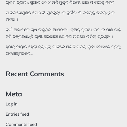
ଗ୍ରାମ ବ୍ରାଉନ୍ ସୁଗାର ସହ ୪ ଅଭିଯୁକ୍ତ ଗିରଫ, କାର ଓ ବାଇକ୍ ଜବତ
ପାରଳାଖେମୁଣ୍ଡି ପୋଖରୀ ପୁନରୁଦ୍ଧାର ଦୁର୍ନୀତି: ୩ ଜଣଙ୍କୁ ଭିଜିଲାନ୍ସର
ଅଟକ ।
ବର୍ଷା ଅଭାବରେ ଚାଷ ଉଜୁଡ଼ିବା ଆଶଙ୍କା : କୂଅରୁ ମୁଲିଆ ଲଗାଇ ପାଣି କାଢ଼ି
ଜମି ବଞ୍ଚାଉଛନ୍ତି ଚାଷୀ, ସରକାରୀ ଯୋଜନା ଉପରେ ଉଠିଲା ପ୍ରଶ୍ନ ।
ହଠାତ୍‌ ଟାୟାର ହେଲା ବ୍ଲାଷ୍ଟ, ଘାଟିରେ ଓଲଟି ପଡିଲା ଲୁହା ବୋଝେଇ ଟ୍ରକ୍‌,
ଘଟଣାସ୍ଥଳରେ…
Recent Comments
Meta
Log in
Entries feed
Comments feed