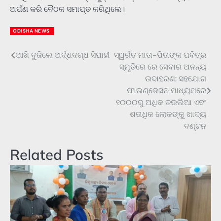
ଅର୍ପଣ କରି ବୈଠକ ସମାପ୍ତ କରିଥିଲେ।
ODISHA NEWS
ଆଖି ବୁଜିଲେ ଅର୍ଦ୍ଧଦଗ୍ଧ ସିପାହୀ
ସ୍ୱର୍ଗତ ମାତା-ପିତାଙ୍କ ପବିତ୍ର
Post
ସ୍ମୃତିରେ ରେ ସେବାର ଅନନ୍ୟ
navigation
ଉଦାହରଣ: ସହଯୋଗ
ଫାଉଣ୍ଡେସନ ମାଧ୍ୟମରେ
୧୦୦୦ରୁ ଅଧିକ ତଉଲିଆ ଏବଂ
ଶତାଧିକ ଲୋକଙ୍କୁ ଖାଦ୍ୟ
ବଣ୍ଟନ
Related Posts