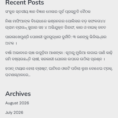
Recent Posts
ସଂକୁଳ ସ୍ତରୀୟ ଜ୍ଞାନ ବିଜ୍ଞାନ ମେଳାର ପୂର୍ବ ପ୍ରସ୍ତୁତି ବୈଠକ
ନିଶା ମାଫିଆଙ୍କ ବିରୋଧରେ ଭଞ୍ଜନଗର ପୋଲିସର ବଡ଼ ସଫଳତା୪୪
ଗ୍ରାମ ବ୍ରାଉନ୍ ସୁଗାର ସହ ୪ ଅଭିଯୁକ୍ତ ଗିରଫ, କାର ଓ ବାଇକ୍ ଜବତ
ପାରଳାଖେମୁଣ୍ଡି ପୋଖରୀ ପୁନରୁଦ୍ଧାର ଦୁର୍ନୀତି: ୩ ଜଣଙ୍କୁ ଭିଜିଲାନ୍ସର
ଅଟକ ।
ବର୍ଷା ଅଭାବରେ ଚାଷ ଉଜୁଡ଼ିବା ଆଶଙ୍କା : କୂଅରୁ ମୁଲିଆ ଲଗାଇ ପାଣି କାଢ଼ି
ଜମି ବଞ୍ଚାଉଛନ୍ତି ଚାଷୀ, ସରକାରୀ ଯୋଜନା ଉପରେ ଉଠିଲା ପ୍ରଶ୍ନ ।
ହଠାତ୍‌ ଟାୟାର ହେଲା ବ୍ଲାଷ୍ଟ, ଘାଟିରେ ଓଲଟି ପଡିଲା ଲୁହା ବୋଝେଇ ଟ୍ରକ୍‌,
ଘଟଣାସ୍ଥଳରେ…
Archives
August 2026
July 2026