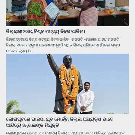
ଜିଲ୍ଲାସ୍ତରୀୟ ବିଶ୍ବ ମତ୍ସ୍ୟ ଦିବସ ପାଳିତ।
ଜିଲ୍ଲାସ୍ତରୀୟ ବିଶ୍ବ ମତ୍ସ୍ୟ ଦିବସ ପାଳିତ। ଗଜପତି -ମନୋଜ ପାଢୀ/ ଗଜପତି
ଜିଲ୍ଲା ସଦର ମହକୁମା ପାରଳାଖେମୁଣ୍ଡି ସ୍ଥିତ ଜିଲ୍ଲାପରିଷଦ ସମ୍ମିଳନୀ କକ୍ଷ
ଠାରେ ମତ୍ସ୍ୟ ଓ…
କୋରାପୁଟରେ ଭାଜପା ଯୁବ ମୋର୍ଚ୍ଚା ଜିଲ୍ଲା ଅଧ୍ୟକ୍ଷ ଭାବେ
ଆଦିତ୍ୟ ହନ୍ତାଲଙ୍କ ନିଯୁକ୍ତି
କୋରାପୁଟରେ ଭାଜପା ଯୁବ ମୋର୍ଚ୍ଚା ଜିଲ୍ଲା ଅଧ୍ୟକ୍ଷ ଭାବେ ଆଦିତ୍ୟ ହନ୍ତାଲଙ୍କ