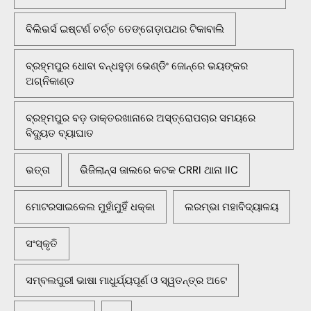
ବିଲିଭର୍ସ ଇଷ୍ଟର୍ଣ ଚର୍ଚ୍ଚ ତେଙ୍ଗେଡ଼ାପଥର ଟିକାବାଲି
ବ୍ରହ୍ମପୁର ଧୋବା ବନ୍ଧହୁଡ଼ା ଭେଣ୍ଡିଂ ଜୋନ୍‌ରେ ଭୟଙ୍କର
ଅଗ୍ନିକାଣ୍ଡ
ବ୍ରହ୍ମପୁର ବଡ଼ ଡାକ୍ତରଖାନାରେ ଅସ୍ତ୍ରୋପଚାର ସମୟରେ
ବିଦ୍ୟୁତ ବ୍ୟାଘାତ
ଭତ୍ତା
ଭିଜିଲାନ୍ସ ଜାଲରେ କଟକ CRRI ଥାନା IIC
ମୋଟରସାଇକେଲ ମୁହାଁମୁହିଁ ଧକ୍କା
ଲରମ୍ଭା ମହାବିଦ୍ୟାଳୟ
ସଂସ୍କୃତି
ସମ୍ବଲପୁରୀ ଭାଷା ମାଧୁର୍ଯ୍ୟପୂର୍ଣ ଓ ସ୍ୱତନ୍ତ୍ର ଅଟେ