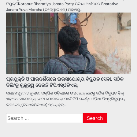
ନିଯୁକ୍ତିKoraput:Bharatiya Janata Party ଓଡିଶା ଅଧୀନରେ Bharatiya
Janata Yuva Morcha (ବିଜେୱାଇଏମ) ପକ୍ଷରୁ…
ପ୍ରଯୁକ୍ତି ଓ ପାରଦର୍ଶିତାରେ ଭରସାଯୋଗ୍ୟ ବିଦ୍ୟୁତ ସେବା, ସଠିକ
ବିଲିଂକୁ ଗୁରୁତ୍ୱ ଦେଉଛି ଟିପିଏସ୍ଓଡିଏଲ୍
ବ୍ରହ୍ମପୁର:୨୪ ଜୁଲାଇ: ଦକ୍ଷିଣ ଓଡ଼ିଶାରେ ଉପଭୋକ୍ତାଙ୍କୁ ସଠିକ ବିଦ୍ୟୁତ ବିଲ୍
ଏବଂ ଭରସାଯୋଗ୍ୟ ସେବା ଯୋଗାଇବା ପାଇଁ ଟିପି ସଦର୍ଣ୍ଣ ଓଡ଼ିଶା ଡିଷ୍ଟ୍ରିବ୍ୟୁସନ୍
ଲିମିଟେଡ୍ (ଟିପିଏସ୍ଓଡିଏଲ୍) ପ୍ରଯୁକ୍ତି,…
Search
for: