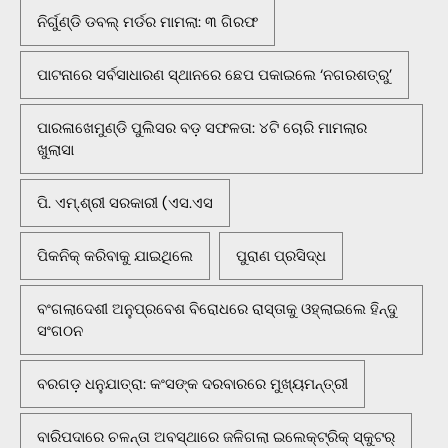
ନିର୍ଗୁଣ୍ଡି ଡବଲ୍ ମର୍ଡର ମାମଲା: ୩ ଗିରଫ
ପାଟନାରେ ସର୍ବସାଧାରଣ ସ୍ଥାନରେ ଛେପ ପକାଇଲେ ‘ନଗରଶତ୍ରୁ’
ପାରଳାଖେମୁଣ୍ଡି ପୁଲିସର ବଡ଼ ସଫଳତା: ୪ଟି ଚୋରି ମାମଲାର
ଖୁଲାସା
ପି. ଏମ୍.ଶ୍ରୀ ସରକାରୀ (ଏସ.ଏସ
ପିକନିକ୍‌ କରିବାକୁ ଯାଇଥିଲେ
ପୁରାଣ ପ୍ରସିଦ୍ଧ
ବଂଗଲାଦେଶୀ ଅନୁପ୍ରବେଶ ବିରୋଧରେ ରାସ୍ତାକୁ ଓହ୍ଲାଇଲେ ହିନ୍ଦୁ
ସଂଗଠନ
ବରଗଡ଼ ଧନୁଯାତ୍ରା: କଂସଙ୍କ ଦରବାରରେ ମୁଖ୍ୟମନ୍ତ୍ରୀ
ବାରିପଦାରେ ଚଳନ୍ତା ଅବସ୍ଥାରେ ଜଳିଗଲା ଇଲେକ୍ଟ୍ରିକ୍ ସ୍କୁଟର୍