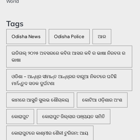
World
Tags
Odisha News
Odisha Police
ଆର
ଇଡିତାଲ୍ ୨୦୨୫ ଅବସରରେ କବିତା ଆସର କବି ର ଭାଷା ନିରବତା ର
ଭାଷା
ଓଡିଶା - ଆନ୍ଧ୍ର ସୀମାନ୍ତ ଆନ୍ଧ୍ରର ବାରୁଆ ନିକଟରେ ଘଟିଛି
ମର୍ମନ୍ତୁଦ ସଡକ ଦୁର୍ଘଟଣା
କାମରେ ଆସୁନି ସୁଲଭ ଶୌଚାଳୟ
କୋଟିଆ ଓଡ଼ିଶାର ଅଂଶ
କୋରାପୁଟ
କୋରାପୁଟ ଜିଲ୍ଲାର ପଞ୍ଚାୟତ ସମିତି
କୋରାପୁଟରେ କାଶ୍ମୀର ଶୈଳୀ ଟୁରିଜମ: ଆୟ