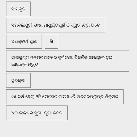
ସଂସ୍କୃତି
ସମ୍ବଲପୁରୀ ଭାଷା ମାଧୁର୍ଯ୍ୟପୂର୍ଣ ଓ ସ୍ୱତନ୍ତ୍ର ଅଟେ
ସରସ୍ବତୀ ପୂଜା
ସି
ସୀତାକୁଣ୍ଡ ଜଳପ୍ରପାତରେ ଦୁର୍ଘଟଣା: ପିକନିକ ସମୟରେ ଦୁଇ
ଭାଇଙ୍କ ମୃତ୍ୟୁ
ସୁରକ୍ଷା
୧୫ ବର୍ଷ ହେଲା ୨ଟି ପେନସନ ପାଉଛନ୍ତି ଅବସରପ୍ରାପ୍ତ ଶିକ୍ଷକ
୪୦ ଲକ୍ଷର ସୁନା–ରୁପା ଜବତ