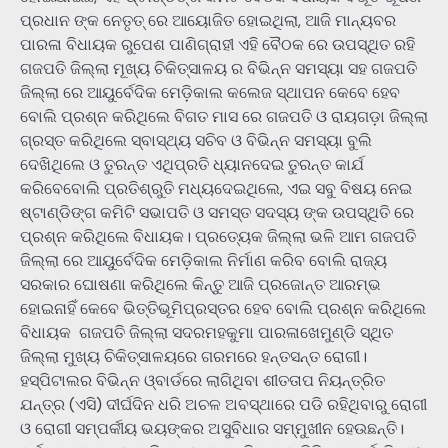
ପ୍ରଧାନ ଙ୍କ ନେତୃତ୍ ରେ ଆୟୋଜିତ ହୋଇଥିଲା, ଆଜି ମାନ୍ୟବର
ପାରଳା ବିଧାୟକ ରୁପେଶ ପାଣିଗ୍ରାହୀ ଏହି ବୈଠକ ରେ ଉପସ୍ଥିତ ରହି
ଗଜପତି ଜିଲ୍ଲା ମୂଖ୍ୟ ଚିକିତ୍ସାଳୟ ର ବିଭିନ୍ନ ସମସ୍ୟା ସହ ଗଜପତି
ଜିଲ୍ଲା ରେ ଆୟୁର୍ବେଦିକ ମେଡ଼ିକାଲ କଲେଜ ସ୍ଥାପନ କେବେ ହେବ
ବୋଲି ପ୍ରଶ୍ନ କରିଥିଲେ ବିଗତ ମାସ ରେ ଗଜପତି ଓ ରାୟଗଡ଼ା ଜିଲ୍ଲା
ଗ୍ରସ୍ତ କରିଥିଲେ ସ୍ବାସ୍ଥ୍ୟ ସଚିବ ଓ ବିଭିନ୍ନ ସମସ୍ୟା ବୁଲି
ଦେଖିଥିଲେ ଓ ତୁରନ୍ତ ଏଥିପ୍ରତି ଧ୍ୟାନଦେଇ ତୁରନ୍ତ କାର୍ଯ
କରିବେବୋଲି ପ୍ରତିଶ୍ରୁତି ମଧ୍ୟଦେଇଥିଲେ, ଏଇ ସବୁ ବିଷୟ ନେଇ
ଷ୍ଟାଣ୍ଡିଙ୍ଗ କମିଟି ସଭାପତି ଓ ସମସ୍ତ ସଦସ୍ୟ ଙ୍କ ଉପସ୍ଥିତି ରେ
ପ୍ରଶ୍ନ କରିଥିଲେ ବିଧାୟକ। ପ୍ରତ୍ୟେକ ଜିଲ୍ଲା ଭଳି ଆମ ଗଜପତି
ଜିଲ୍ଲା ରେ ଆୟୁର୍ବେଦିକ ମେଡ଼ିକାଲ ନିର୍ମାଣ କରିବ ବୋଲି ରାଜ୍ୟ
ସରକାର ଘୋଷଣା କରିଥିଲେ କିନ୍ତୁ ଆଜି ପ୍ରଜୋନ୍ତ ଆରମ୍ଭ
ହୋଇନାହିଁ କେବେ ଭିତ୍ତିଭୂମିପ୍ରସ୍ତର ହେବ ବୋଲି ପ୍ରଶ୍ନ କରିଥିଲେ
ବିଧାୟକ ‎ ଗଜପତି ଜିଲ୍ଲା ସଦରମହକୁମା ପାରଳାଖେମୁଣ୍ଡି ସ୍ଥିତ
ଜିଲ୍ଲା ମୁଖ୍ୟ ଚିକିତ୍ସାଳୟରେ ଗରମରେ ହନ୍ତସନ୍ତ ରୋଗୀ।
ହସ୍ପିଟାଲର ବିଭିନ୍ନ ଓ୍ବାର୍ଡରେ ଲାଗିଥିବା ଶୀତତାପ ନିୟନ୍ତ୍ରିତ
ଯନ୍ତ୍ର (ଏସି) ଦୀର୍ଘଦିନ ଧରି ଅଚଳ ଅବସ୍ଥାରେ ପଡି ରହିଥିବାରୁ ରୋଗୀ
ଓ ରୋଗୀ ସମ୍ପର୍କୀୟ ଭୟଙ୍କର ଅସୁବିଧାର ସମ୍ମୁଖୀନ ହେଉଛନ୍ତି।