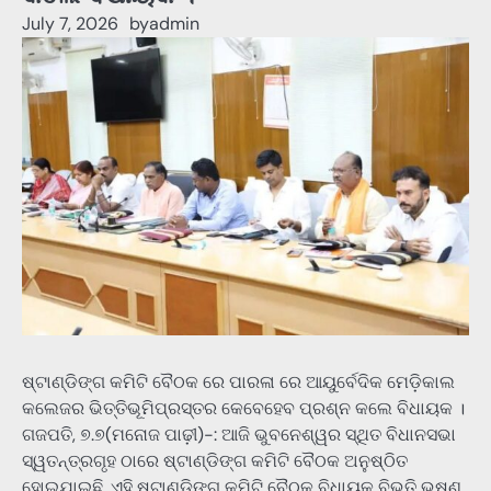
July 7, 2026
by
admin
ଷ୍ଟାଣ୍ଡିଙ୍ଗ କମିଟି ବୈଠକ ରେ ପାରଳା ରେ ଆୟୁର୍ବେଦିକ ମେଡ଼ିକାଲ
କଲେଜର ଭିତ୍ତିଭୂମିପ୍ରସ୍ତର କେବେହେବ ପ୍ରଶ୍ନ କଲେ ବିଧାୟକ ।
ଗଜପତି, ୭.୭(ମନୋଜ ପାଢ଼ୀ)-: ଆଜି ଭୁବନେଶ୍ୱର ସ୍ଥିତ ବିଧାନସଭା
ସ୍ୱତନ୍ତ୍ରଗୃହ ଠାରେ ଷ୍ଟାଣ୍ଡିଙ୍ଗ କମିଟି ବୈଠକ ଅନୁଷ୍ଠିତ
ହୋଇଯାଇଛି, ଏହି ଷ୍ଟାଣ୍ଡିଙ୍ଗ କମିଟି ବୈଠକ ବିଧାୟକ ବିଭୂତି ଭୂଷଣ