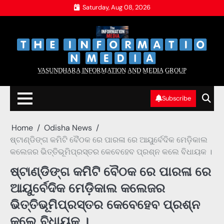
Skip
Saturday, Aug 08, 2026
to
content
‌
‌
V̲A̲S̲U̲N̲D̲H̲A̲R̲A̲ I̲N̲F̲O̲R̲M̲A̲T̲I̲O̲N̲ A̲N̲D̲ M̲E̲D̲I̲A̲ G̲R̲O̲U̲P̲
Subscribe
Home
Odisha News
ଷ୍ଟାଣ୍ଡିଙ୍ଗ କମିଟି ବୈଠକ ରେ ପାରଳା ରେ ଆୟୁର୍ବେଦିକ ମେଡ଼ିକାଲ
କଲେଜର ଭିତ୍ତିଭୂମିପ୍ରସ୍ତର କେବେହେବ ପ୍ରଶ୍ନ କଲେ ବିଧାୟକ ।
ଷ୍ଟାଣ୍ଡିଙ୍ଗ କମିଟି ବୈଠକ ରେ ପାରଳା ରେ
ଆୟୁର୍ବେଦିକ ମେଡ଼ିକାଲ କଲେଜର
ଭିତ୍ତିଭୂମିପ୍ରସ୍ତର କେବେହେବ ପ୍ରଶ୍ନ
କଲେ ବିଧାୟକ ।