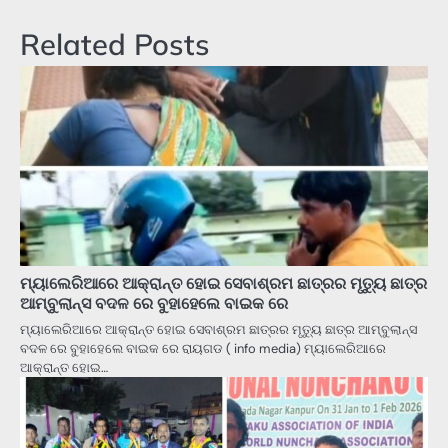
Related Posts
ମ୍ୟାଲେରିଆରେ ଆକ୍ରାନ୍ତ ହୋଇ ସେବାଶ୍ରମ ଛାତ୍ରର ମୃତ୍ୟୁ ଛାତ୍ର
ଆମ୍ବୁଲାନ୍ସ ବଦଳ ରେ ବୁହାହେଲେ ବାଇକ ରେ
ମ୍ୟାଲେରିଆରେ ଆକ୍ରାନ୍ତ ହୋଇ ସେବାଶ୍ରମ ଛାତ୍ରର ମୃତ୍ୟୁ ଛାତ୍ର ଆମ୍ବୁଲାନ୍ସ
ବଦଳ ରେ ବୁହାହେଲେ ବାଇକ ରେ ରାୟଗଡ ( info media) ମ୍ୟାଲେରିଆରେ
ଆକ୍ରାନ୍ତ ହୋଇ…