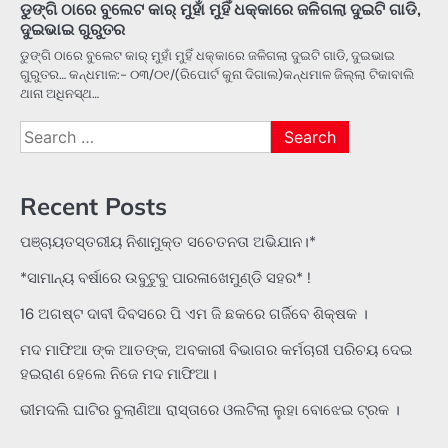
ଡୁଙ୍ଗି ଠାରେ ବୁଲେଟ କାର୍ ମୁହାଁ ମୁହିଁ ଧକ୍କାରେ ଜଳିଗଲା ଦୁଇଟି ଗାଡି,
ଦୁଇଭାଇ ଗୁରୁତର
ଡୁଙ୍ଗି ଠାରେ ବୁଲେଟ କାର୍ ମୁହାଁ ମୁହିଁ ଧକ୍କାରେ ଜଳିଗଲା ଦୁଇଟି ଗାଡି, ଦୁଇଭାଇ
ଗୁରୁତର… କନ୍ଧମାଳ:- ୦୩/୦୧/(ରିପୋର୍ଟ କୁନା ଦିଗାଲ)କନ୍ଧମାଳ ଜିଲ୍ଲା ଟିକାବାଲି
ଥାନା ଅଧିନସ୍ଥ…
Search
for:
Recent Posts
ପଞ୍ଚାୟତସ୍ତରୀୟ ନିଶାମୁକ୍ତ ସଚେତନତା ଅଭିଯାନ।*
*ସାମାନ୍ୟ ବର୍ଷାରେ ଉବୁଟୁବୁ ପାରଳାଖେମୁଣ୍ଡି ସହର* !
16 ଅଗଷ୍ଟ ଦାବୀ ଦିବସରେ ପି ଏମ ଜି ଛକରେ ଗର୍ଜିବେ ଶିକ୍ଷକ ।
ମଦ ମାଫିଆ ଙ୍କ ଆତଙ୍କ, ଅବକାରୀ ବିଭାଗର କର୍ମଚାରୀ ପରିଚୟ ଦେଇ
ହଇରାଣ ହେଲେ ନିଜେ ମଦ ମାଫିଆ।
ଭୀମଦଲି ଘାଟିର ବୁଲାଣିଆ ରାସ୍ତାରେ ଓଲଟିଲା ଲୁହା ବୋଝେଇ ଟ୍ରକ ।