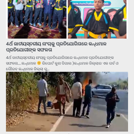
4ର୍ଥ ଜାତୀୟସ୍ତରୀୟ ନାଂଚାକୁ ପ୍ରତିଯୋଗିତାରେ କନ୍ଧମାଳ
ପ୍ରତିଯୋଗୀଙ୍କ ସଫଳତା
4ର୍ଥ ଜାତୀୟସ୍ତରୀୟ ନାଂଚାକୁ ପ୍ରତିଯୋଗିତାରେ କନ୍ଧମାଳ ପ୍ରତିଯୋଗୀଙ୍କ
ସଫଳତା…..କନ୍ଧମାଳ
ରିପୋର୍ଟ କୁନା ଦିଗାଲ )କନ୍ଧମାଳ ଜିଲ୍ଲାର ଏକ ଗର୍ବ ଓ
ଗୌରବ କନ୍ଧମାଳ ଜିଲ୍ଲା ରୁ…