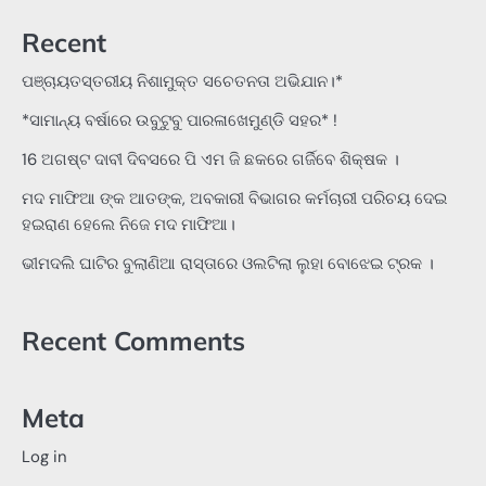
Recent
ପଞ୍ଚାୟତସ୍ତରୀୟ ନିଶାମୁକ୍ତ ସଚେତନତା ଅଭିଯାନ।*
*ସାମାନ୍ୟ ବର୍ଷାରେ ଉବୁଟୁବୁ ପାରଳାଖେମୁଣ୍ଡି ସହର* !
16 ଅଗଷ୍ଟ ଦାବୀ ଦିବସରେ ପି ଏମ ଜି ଛକରେ ଗର୍ଜିବେ ଶିକ୍ଷକ ।
ମଦ ମାଫିଆ ଙ୍କ ଆତଙ୍କ, ଅବକାରୀ ବିଭାଗର କର୍ମଚାରୀ ପରିଚୟ ଦେଇ
ହଇରାଣ ହେଲେ ନିଜେ ମଦ ମାଫିଆ।
ଭୀମଦଲି ଘାଟିର ବୁଲାଣିଆ ରାସ୍ତାରେ ଓଲଟିଲା ଲୁହା ବୋଝେଇ ଟ୍ରକ ।
Recent Comments
Meta
Log in