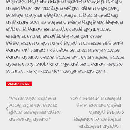
ବର୍ତ୍ତମାନର ମଧ୍ୟ ତାତି ମଧ୍ୟରେ ହସ୍ପିଟାଲର ବିଭିନ୍ନ ୱାର୍ଡ, ଶିଶୁ ଓ
ପ୍ରସୂତୀ ବିଭାଗ ଏବଂ ଆଇସିୟୁରେ ଲାଗିଥିବା ଏସି କାମ କରୁନଥିବାରୁ
ରୋଗୀଙ୍କ ଯନ୍ତ୍ରଣା ଦ୍ବିଗୁଣିତ ହେଉଥିବା ଅଭିଯୋଗ ହେଉଛି ଇଥି
ପ୍ରତି ଧ୍ୟାନ ଦେବା ସହ ଡାକ୍ତର ଓ ନର୍ସଙ୍କ ନିଯୁକ୍ତି ସାରା ଜିଲ୍ଲାରେ
ରହିଛି ବୋଲି ବିଧାୟକ ଜଣାଇଛନ୍ତି, ସେଇଭଳି ଗୁମ୍ମା, ଗାଇବା,
କାଶୀନଗର, ମୋହନା, ଉଦୟଗିରି, ଜିଲ୍ଲାରେ ଥିବା ସମସ୍ତ
ଚିକିଚିୟାଳୟ ରେ ଡାକ୍ତର ଓ ନର୍ସ ନିଯୁକ୍ତି ର ଆବଶ୍ୟକ ରହିଛି ବୋଲି
ବିଧାୟକ ଦାବି ଜଣାଇଛି । ଏହି ବୈଠକ ରେ ଅନ୍ୟ ମାନଙ୍କ ମଧ୍ୟରେ
ବିଧାୟକ ପ୍ରଶାନ୍ତ ବେହେରା,ବିଧାୟକ ଉମା ଚରଣ ମଲ୍ଲିକ, ବିଧାୟକ
ପ୍ରକାଶ ଚନ୍ଦ୍ର ସେଠୀ, ବିଧାୟକ ସୁଭାଷିନୀ ଜେନା, ବିଧାୟକ ସତ୍ୟଜିତ
ଗୋମାଙ୍ଗ, ସହ ସ୍ବାସ୍ଥ୍ୟ ସଚିବ ପ୍ରମୁଖ ଉପସ୍ଥିତ ଥିଲେ ।
ODISHA NEWS
*ବନମହୋତ୍ସବ ସପ୍ତାହରେ
୨୦୨୭ ଜନଗଣନା ଉପଲକ୍ଷେ
Post
୨୦୦ରୁ ଅଧିକ ଚାରା ରୋପଣ;
ଜିଲ୍ଲା ଜନଗଣନା ପୁସ୍ତିକା
navigation
ଜୁନିଅର ରେଡକ୍ରସର ଅଭିନବ
ପ୍ରସ୍ତୁତି ନିମନ୍ତେ
ପଦକ୍ଷେପକୁ ପ୍ରଶଂସା*
ଜିଲ୍ଲାସ୍ତରୀୟ ପ୍ରଶିକ୍ଷଣ
କାର୍ଯ୍ୟକ୍ରମ ଅନୁଷ୍ଠିତ।