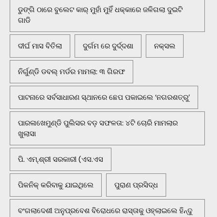
ଡୁଙ୍ଗି ଠାରେ ବୁଲେଟ କାର୍ ମୁହାଁ ମୁହିଁ ଧକ୍କାରେ ଜଳିଗଲା ଦୁଇଟି
ଗାଡି
ଦୀର୍ଘ ମାସ ବିତିଲା
ଦୁର୍ଗମ ରେ ଦୁର୍ଦ୍ଦଶା
ନକ୍ସଲ
ନିର୍ଗୁଣ୍ଡି ଡବଲ୍ ମର୍ଡର ମାମଲା: ୩ ଗିରଫ
ପାଟନାରେ ସର୍ବସାଧାରଣ ସ୍ଥାନରେ ଛେପ ପକାଇଲେ ‘ନଗରଶତ୍ରୁ’
ପାରଳାଖେମୁଣ୍ଡି ପୁଲିସର ବଡ଼ ସଫଳତା: ୪ଟି ଚୋରି ମାମଲାର
ଖୁଲାସା
ପି. ଏମ୍.ଶ୍ରୀ ସରକାରୀ (ଏସ.ଏସ
ପିକନିକ୍‌ କରିବାକୁ ଯାଇଥିଲେ
ପୁରାଣ ପ୍ରସିଦ୍ଧ
ବଂଗଲାଦେଶୀ ଅନୁପ୍ରବେଶ ବିରୋଧରେ ରାସ୍ତାକୁ ଓହ୍ଲାଇଲେ ହିନ୍ଦୁ