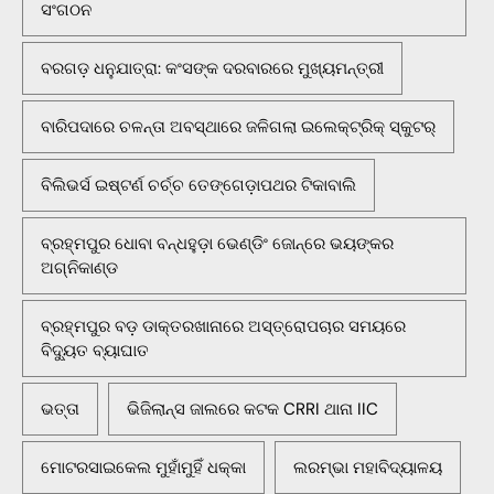
ସଂଗଠନ
ବରଗଡ଼ ଧନୁଯାତ୍ରା: କଂସଙ୍କ ଦରବାରରେ ମୁଖ୍ୟମନ୍ତ୍ରୀ
ବାରିପଦାରେ ଚଳନ୍ତା ଅବସ୍ଥାରେ ଜଳିଗଲା ଇଲେକ୍ଟ୍ରିକ୍ ସ୍କୁଟର୍
ବିଲିଭର୍ସ ଇଷ୍ଟର୍ଣ ଚର୍ଚ୍ଚ ତେଙ୍ଗେଡ଼ାପଥର ଟିକାବାଲି
ବ୍ରହ୍ମପୁର ଧୋବା ବନ୍ଧହୁଡ଼ା ଭେଣ୍ଡିଂ ଜୋନ୍‌ରେ ଭୟଙ୍କର
ଅଗ୍ନିକାଣ୍ଡ
ବ୍ରହ୍ମପୁର ବଡ଼ ଡାକ୍ତରଖାନାରେ ଅସ୍ତ୍ରୋପଚାର ସମୟରେ
ବିଦ୍ୟୁତ ବ୍ୟାଘାତ
ଭତ୍ତା
ଭିଜିଲାନ୍ସ ଜାଲରେ କଟକ CRRI ଥାନା IIC
ମୋଟରସାଇକେଲ ମୁହାଁମୁହିଁ ଧକ୍କା
ଲରମ୍ଭା ମହାବିଦ୍ୟାଳୟ