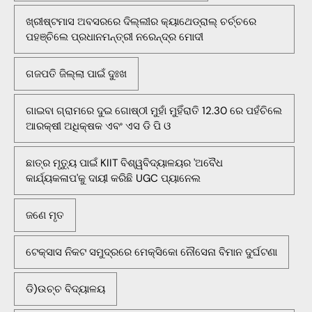
ଖ୍ରୀଷ୍ଟମାସ ଅବସରରେ ଦିଲ୍ଲୀର କ୍ୟାଥେଡ୍ରାଲ୍ ଚର୍ଚ୍ଚରେ
ପହଞ୍ଚିଲେ ପ୍ରଧାନମନ୍ତ୍ରୀ ନରେନ୍ଦ୍ର ମୋଦୀ
ଗଜପତି ଜିଲ୍ଲା ପାଇଁ ଦୁଃଖ
ଗାଇବା ଗ୍ରାମରେ ଦୁଇ ଗୋଷ୍ଠୀ ମୁହାଁ ମୁହିଁରାତି 12.30 ରେ ପହଁଚିଲେ
ଆରକ୍ଷୀ ଅଧିକ୍ଷକ ଏବଂ ଏସ ଡି ପି ଓ
ଛାତ୍ର ମୃତ୍ୟୁ ପାଇଁ KIIT ବିଶ୍ୱବିଦ୍ୟାଳୟର 'ଅବୈଧ
କାର୍ଯ୍ୟକଳାପ'କୁ ଦାୟୀ କରିଛି UGC ପ୍ୟାନେଲ
ଜଣେ ମୃତ
ଟେକ୍ସାସ ନିକଟ ସମୁଦ୍ରରେ ମେକ୍ସିକୋ ନୌସେନା ବିମାନ ଦୁର୍ଘଟଣା
ଡି)ଉଚ୍ଚ ବିଦ୍ୟାଳୟ