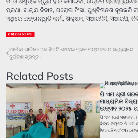
ମାଁ ଓ ଶିଶୁଙ୍କ ମୃତ୍ଯୁ ହାର କମାଇବା, ଉତ୍ତମ ସ୍ବାସ୍ଥ୍ୟସ
ପ୍ରଥା, ବାଲ୍ଯ ବିବାହ, ଘରୋଇ ହିଂସା, ପୁଷ୍ଟିହୀନତା ଦୂରକର
ଏଥିରେ ଅଙ୍ଗନୱାଡି କର୍ମୀ, ଶିକ୍ଷକ, ସିଆରସିସି, ସିଆରପି, ନି
ODISHA NEWS
Post
ମାର୍ଲବା ଘାଟିରେ ଏକ ହିଟାଚି ବୋଝଇ ଟ୍ରକ ମଙ୍ଗଳବାର ସନ୍ଧ୍ୟାରେ
ଦୁର୍ଘଟଣାଗ୍ରସ୍ତ।
navigation
Related Posts
ପି ଏମ ଶ୍ରୀ ସରକ
ମାଧ୍ୟମିକ ବିଦ୍
ଉତ୍ସବ ୨୦୨୫ ପ
ପି ଏମ ଶ୍ରୀ ସରକାରୀ 
ବିଦ୍ୟାଳୟରେ ପି ଏମ ଶ
lଗଜପତି-୧୯/୧୨(ମନୋଜ 