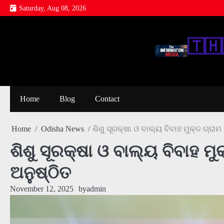
Skip
Saturday, Aug 08, 2026
to
content
🇹‌🇭‌
Home
Blog
Contact
Home
Odisha News
ଶିଶୁ ସୂରକ୍ଷା ଓ ବାଲ୍ୟ ବିବାହ ମୁକ୍ତ ଗ୍ରାମ
ଶିଶୁ ସୂରକ୍ଷା ଓ ବାଲ୍ୟ ବିବାହ ମୁ
ଅନୁଷ୍ଠିତ
November 12, 2025
by
admin