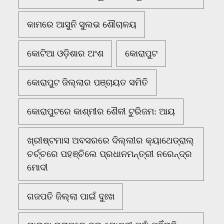
କାମରେ ଆସୁନି ସୁଲଭ ଶୌଚାଳୟ
କୋଟିଆ ଓଡ଼ିଶାର ଅଂଶ
କୋରାପୁଟ
କୋରାପୁଟ ଜିଲ୍ଲାର ପଞ୍ଚାୟତ ସମିତି
କୋରାପୁଟରେ କାଶ୍ମୀର ଶୈଳୀ ଟୁରିଜମ: ଆୟ
ଖ୍ରୀଷ୍ଟମାସ ଅବସରରେ ଦିଲ୍ଲୀର କ୍ୟାଥେଡ୍ରାଲ୍
ଚର୍ଚ୍ଚରେ ପହଞ୍ଚିଲେ ପ୍ରଧାନମନ୍ତ୍ରୀ ନରେନ୍ଦ୍ର
ମୋଦୀ
ଗଜପତି ଜିଲ୍ଲା ପାଇଁ ଦୁଃଖ