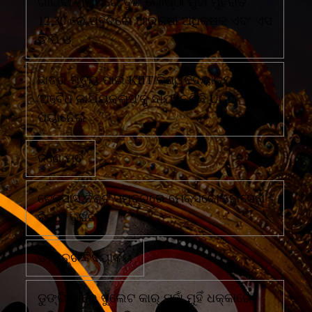
ଗାଇବା ଗ୍ରାମରେ ଦୁଇ ଗୋଷ୍ଠୀ ମୁହାଁ ମୁହିଁରାତି
12.30 ରେ ପହଁଚିଲେ ଆରକ୍ଷୀ ଅଧିକ୍ଷକ ଏବଂ ଏସ
ଡି ପି ଓ
ଛାତ୍ର ମୃତ୍ୟୁ ପାଇଁ KIIT ବିଶ୍ୱବିଦ୍ୟାଳୟର
'ଅବୈଧ କାର୍ଯ୍ୟକଳାପ'କୁ ଦାୟୀ କରିଛି UGC
ପ୍ୟାନେଲ
ଜଣେ ମୃତ
ଟେକ୍ସାସ ନିକଟ ସମୁଦ୍ରରେ ମେକ୍ସିକୋ ନୌସେନା
ବିମାନ ଦୁର୍ଘଟଣା
ଡି)ଉଚ୍ଚ ବିଦ୍ୟାଳୟ
ଡୁଙ୍ଗି ଠାରେ ବୁଲେଟ କାର୍ ମୁହାଁ ମୁହିଁ ଧକ୍କାରେ