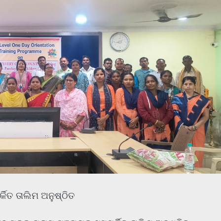
୍କିତ ତାଲିମ ଅନୁଷ୍ଠିତ