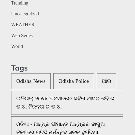
Trending
Uncategorized
WEATHER
Web Series
World
Tags
Odisha News
Odisha Police
ଆର
ଇଡିତାଲ୍ ୨୦୨୫ ଅବସରରେ କବିତା ଆସର କବି ର
ଭାଷା ନିରବତା ର ଭାଷା
ଓଡିଶା - ଆନ୍ଧ୍ର ସୀମାନ୍ତ ଆନ୍ଧ୍ରର ବାରୁଆ
ନିକଟରେ ଘଟିଛି ମର୍ମନ୍ତୁଦ ସଡକ ଦୁର୍ଘଟଣା