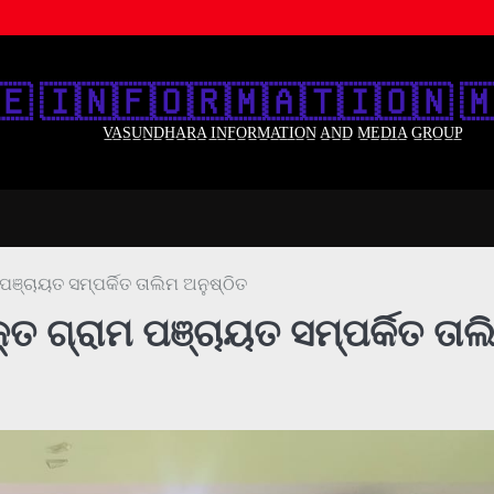
🇪‌ 🇮‌🇳‌🇫‌🇴‌🇷‌🇲‌🇦‌🇹‌🇮‌🇴‌🇳‌ 🇲
V̲A̲S̲U̲N̲D̲H̲A̲R̲A̲ I̲N̲F̲O̲R̲M̲A̲T̲I̲O̲N̲ A̲N̲D̲ M̲E̲D̲I̲A̲ G̲R̲O̲U̲P̲
 ପଞ୍ଚାୟତ ସମ୍ପର୍କିତ ତାଲିମ ଅନୁଷ୍ଠିତ
କ୍ତ ଗ୍ରାମ ପଞ୍ଚାୟତ ସମ୍ପର୍କିତ ତାଲ