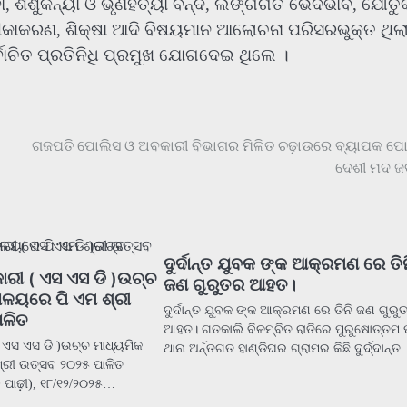
େବା, ଶିଶୁକନ୍ୟା ଓ ଭୃଣହତ୍ୟା ବନ୍ଦ, ଲିଙ୍ଗଗତ ଭେଦଭାବ, ଯୌତୁ
ି ଟୀକାକରଣ, ଶିକ୍ଷା ଆଦି ବିଷୟମାନ ଆଲୋଚନା ପରିସରଭୁକ୍ତ ଥିଲା
ର୍ବାଚିତ ପ୍ରତିନିଧି ପ୍ରମୁଖ ଯୋଗଦେଇ ଥିଲେ ।
ଗଜପତି ପୋଲିସ ଓ ଅବକାରୀ ବିଭାଗର ମିଳିତ ଚଢ଼ାଉରେ ବ୍ୟାପକ ପ
ଦେଶୀ ମଦ ଜ
ଦୁର୍ଦାନ୍ତ ଯୁବକ ଙ୍କ ଆକ୍ରମଣ ରେ ତି
ାରୀ ( ଏସ ଏସ ଡି )ଉଚ୍ଚ
ଜଣ ଗୁରୁତର ଆହତ।
ୟାଳୟରେ ପି ଏମ ଶ୍ରୀ
ଦୁର୍ଦାନ୍ତ ଯୁବକ ଙ୍କ ଆକ୍ରମଣ ରେ ତିନି ଜଣ ଗୁରୁ
ାଳିତ
ଆହତ। ଗତକାଲି ବିଳମ୍ବିତ ରାତିରେ ପୁରୁଷୋତ୍ତମ 
( ଏସ ଏସ ଡି )ଉଚ୍ଚ ମାଧ୍ୟମିକ
ଥାନା ଅର୍ନ୍ତଗତ ହାଣ୍ଡିଘର ଗ୍ରାମର କିଛି ଦୁର୍ଦ୍ଦାନ୍
୍ରୀ ଉତ୍ସବ ୨୦୨୫ ପାଳିତ
ପାଢ଼ୀ), ୧୮/୧୨/୨୦୨୫…