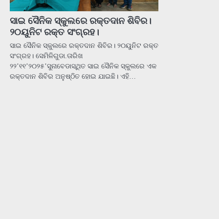
ସାଇ ସୈନିକ ସ୍କୁଲରେ ରକ୍ତଦାନ ଶିବିର।
୨୦ୟୁନିଟ ରକ୍ତ ସଂଗ୍ରହ।
ସାଇ ସୈନିକ ସ୍କୁଲରେ ରକ୍ତଦାନ ଶିବିର। ୨୦ୟୁନିଟ ରକ୍ତ
ସଂଗ୍ରହ। ସେମିଳିଗୁଡା.ତାରିଖ
୨୨’୧୧’୨୦୨୫’ସୁନାବେଡାସ୍ଥିତ ସାଇ ସୈନିକ ସ୍କୁଲରେ ଏକ
ରକ୍ତଦାନ ଶିବିର ଅନୁଷ୍ଠିତ ହୋଇ ଯାଇଛି। ଏହି…