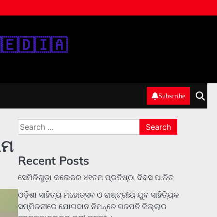
‌🇪‌🇩‌🇮‌🇦‌
Subscribe
Search
for:
ିମ
Recent Posts
ସେମିଳିଗୁଡ଼ା କଲେଜର ୪୧ତମ ପ୍ରତିଷ୍ଠା ଦିବସ ପାଳିତ
ଓଡ଼ିଶା ସାହିତ୍ୟ ମହୋତ୍ସବ ଓ ରାଷ୍ଟ୍ରୀୟ ଯୁବ ସାହିତ୍ୟିକ
ସମ୍ମିଳନୀରେ ଯୋଗଦାନ ନିମନ୍ତେ ଗଜପତି ଜିଲ୍ଲାର