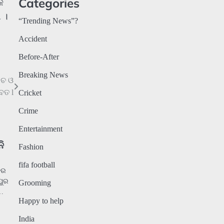
Categories
କ
 ।
“Trending News”?
Accident
Before-After
Breaking News
ୋଚ ଓ
ବତ l
Cricket
Crime
Entertainment
ନି
Fashion
fifa football
ତର
ପୁର
Grooming
ତ…
Happy to help
India