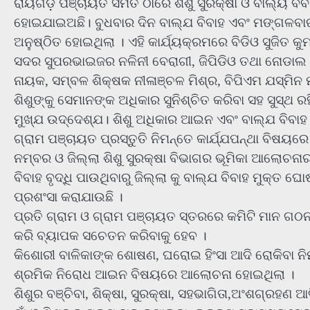
ରାୟଗଡ଼ ପଞ୍ଚାୟତ ସମିତି ଠାରେ ଶିଶୁ ସୁରକ୍ଷା ଓ ବାଲ୍ୟ ବିବା
ହୋଇଯାଇଅଛି। ବୁଧବାର ଦିନ ବାଲ୍ଯ ବିବାହ ଏବଂ ମଙ୍ଗଳବାର
ଅନୁଷ୍ଠିତ ହୋଇଥିଲା । ଏହି କାର୍ଯ୍ୟକ୍ରମରେ ବିଡିଓ ସୁଜିତ କୁ
ସଦର ସୁପରଭାଇଜର ନଳିନୀ ବେରାଗୀ, ଜିପିଡିଓ ତଥା ନୋଡାଲ
ନାୟକ, ସମ୍ବଳ ଶିକ୍ଷକ ନୀଳାଞ୍ଚଳ ମିଶ୍ର, ବିପିଏମ ଯସ୍ମିନ
ଶିଶୁଙ୍କୁ ସେମାନଙ୍କ ଅଧିକାର ସୁନିଶ୍ଚିତ କରିବା ସହ ସୁସ୍ଥ ରହ
ମୁଖ୍ଯ ଉଦ୍ଦେଶ୍ଯ। ଶିଶୁ ଅଧିକାର ଆଇନ ଏବଂ ବାଲ୍ଯ ବିବା
ଗ୍ରାମ ପଞ୍ଚାୟତ ପ୍ରସ୍ତୁତି ନିମନ୍ତେ କାର୍ଯ୍ଯପନ୍ଥା ବିଷୟ
ନମ୍ବର ଓ ଜିଲ୍ଲା ଶିଶୁ ସୁରକ୍ଷା ବିଭାଗର ଭୂମିକା ଆଲୋଚନ
ବିବାହ ବୃଦ୍ଧି ପାଉଥିବାରୁ ଜିଲ୍ଲା କୁ ବାଲ୍ଯ ବିବାହ ମୁକ୍ତ
ପ୍ରଶଂସା କରାଯାଉଛି ।
ପ୍ରତି ଗ୍ରାମ ଓ ଗ୍ରାମ ପଞ୍ଚାୟତ ସ୍ତରରେ କମିଟି ମାନ ଗଠନ
କରି ବ୍ୟାପକ ସଚେତନ କରିବାକୁ ହେବ ।
କିଶୋରୀ ବାଳିକାଙ୍କ ଶୋଷଣ, ଘରୋଇ ହିଂସା ଆଦି ରୋକିବା ନ
ଶ୍ରମିକ ନିରୋଧ ଆଇନ ବିଷୟରେ ଆଲୋଚନା ହୋଇଥିଲା ।
ଶିଶୁର ବଞ୍ଚିବା, ଶିକ୍ଷା, ସୁରକ୍ଷା, ସହଭାଗିତା,ଅଂଶଗ୍ରହଣ ଆ