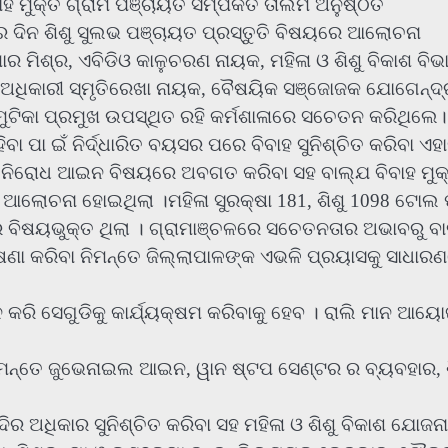
ହ ମୁକ୍ତ ଗ୍ରାମ ପଞ୍ଚାୟତ ସମ୍ପର୍କିତ ତାଲିମ ଅନୁଷ୍ଠିତ
 ଦିନ ଶିଶୁ ସୁଲଭ ପଞ୍ଚାୟତ ପ୍ରସ୍ତୁତି ବିଷୟରେ ଆଲୋଚନା
ମାର ମିଶ୍ର, ଏବିଡିଓ କାଳୁଚରଣ ନାୟକ, ମହିଳା ଓ ଶିଶୁ ବିକାଶ ବି
 ଅଧିକାରୀ ସ୍ମୃତିରେଖା ନାୟକ, ବୈଷୟିକ ସଞ୍ଜୋଜକ ଯୋଗେନ୍ଦ୍
 ମୁଟିକା ପ୍ରମୁଖ ଉପସ୍ଥିତ ରହି କର୍ମଶାଳାରେ ସଚେତନ କରିଥିଲେ।
ିବା ପା ଇଁ ନିର୍ଦ୍ଧାରିତ ବୟସର ପରେ ବିବାହ ସୁନିଶ୍ଚିତ କରିବା ଏହ
ହ ନିରୋଧ ଆଇନ ବିଷୟରେ ଅବଗତ କରିବା ସହ ବାଲ୍ଯ ବିବାହ ମୁକ
ରେ ଆଲୋଚନା ହୋଇଥିଲା ।ମହିଳା ସୁରକ୍ଷା 181, ଶିଶୁ 1098 ଟୋଲ 
ାର ବିଷୟଭୁକ୍ତ ଥିଲା । ଗ୍ରାମାଞ୍ଚଳରେ ସଚେତନତାର ଅଭାବରୁ ବ
 ଘୋଷଣା କରିବା ନିମନ୍ତେ ଜିଲ୍ଲାପାଳଙ୍କ ଏଭଳି ପ୍ରୟାସକୁ ସାଧାର
 କରି ସେଗୁଡିକୁ କାର୍ଯ୍ୟକ୍ଷମ କରିବାକୁ ହେବ । ରାଲି ମାନ ଆୟ
ିମନ୍ତେ ଜୁଭେନାଇଲ ଆଇନ, ୱାନ ଷ୍ଟପ ସେଣ୍ଟର ର ବ୍ୟବହାର, ଶ
ଦିର ଅଧିକାର ସୁନିଶ୍ଚିତ କରିବା ସହ ମହିଳା ଓ ଶିଶୁ ବିକାଶ ଯୋଜନା