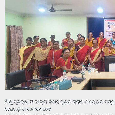
ଶିଶୁ ସୂରକ୍ଷା ଓ ବାଲ୍ୟ ବିବାହ ମୁକ୍ତ ଗ୍ରାମ ପଞ୍ଚାୟତ ସମ୍ପର
ରାୟଗଡ଼ ତା ୧୨-୧୧-୨୦୨୫