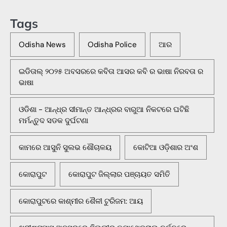
Tags
Odisha News
Odisha Police
ଆର
ଇଡିତାଲ୍ ୨୦୨୫ ଅବସରରେ କବିତା ଆସର କବି ର ଭାଷା ନିରବତା ର
ଭାଷା
ଓଡିଶା - ଆନ୍ଧ୍ର ସୀମାନ୍ତ ଆନ୍ଧ୍ରର ବାରୁଆ ନିକଟରେ ଘଟିଛି
ମର୍ମନ୍ତୁଦ ସଡକ ଦୁର୍ଘଟଣା
କାମରେ ଆସୁନି ସୁଲଭ ଶୌଚାଳୟ
କୋଟିଆ ଓଡ଼ିଶାର ଅଂଶ
କୋରାପୁଟ
କୋରାପୁଟ ଜିଲ୍ଲାର ପଞ୍ଚାୟତ ସମିତି
କୋରାପୁଟରେ କାଶ୍ମୀର ଶୈଳୀ ଟୁରିଜମ: ଆୟ