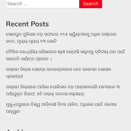
Search
for:
Recent Posts
ସୋନପୁର ପୁଲିସର ବଡ଼ ସଫଳତା: ୧୨.୫ କ୍ୱିଣ୍ଟାଲରୁ ଅଧିକ ଗଞ୍ଜେଇ
ଜବତ, ମୂଲ୍ୟ ପ୍ରାୟ ୧୩ କୋଟି
ତୈଲିକ କେନ୍ଦ୍ରିୟ ପରିଷଦରେ ଶ୍ରୀ ଦଣ୍ଡାସି ସାହୁଙ୍କୁ ଦ୍ବିତୀୟ ଥର ପାଇଁ
ସଭାପତି ଦାୟିତ୍ବ ପ୍ରଦାନ ।
ଗଞ୍ଜାମ ଜିଲ୍ଲା ସୋରଡ଼ା ଜଳଭଣ୍ଡାରରେ ହେବ ଭାସମାନ ସୋଲାର
ପ୍ରକଳ୍ପ!
ଗଞ୍ଜାମ ଜିଲ୍ଲାରେ ଆସିକା ପୋଲିସର ବଡ଼ ଆକ୍ସନଚୋରି ମାମଲାରେ ୩
ଅଭିଯୁକ୍ତ ଗିରଫ, ୫ଟି ବାଇକ୍ ଜବତଭଏସ୍‌ଓଭର୍:
ମୁକୁନ୍ଦପୁରରେ ବିଶ୍ୱ ଆଦିବାସୀ ଦିବସ ପାଳିତ, ଅଧିକାର ପାଇଁ ଏକତାର
ଆହ୍ୱାନ