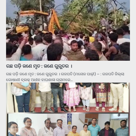
ଗଛ ପଡ଼ି ଜଣେ ମୃତ : ଜଣେ ଗୁରୁତର ।
ଗଛ ପଡ଼ି ଜଣେ ମୃତ : ଜଣେ ଗୁରୁତର । ଗଜପତି (ମନୋଜ ପାଢ଼ୀ) – : ଗଜପତି ଜିଲ୍ଲା
ଗୋଷାଣୀ ବ୍ଲକ୍ ଅଧୀନ ବାଘଶାଳା ଗ୍ରାମରେ…