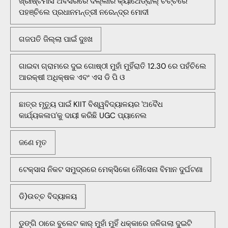
ଖ୍ରୀଷ୍ଟମାସ ଅବସରରେ ଦିଲ୍ଲୀର କ୍ୟାଥେଡ୍ରାଲ୍ ଚର୍ଚ୍ଚରେ
ପହଞ୍ଚିଲେ ପ୍ରଧାନମନ୍ତ୍ରୀ ନରେନ୍ଦ୍ର ମୋଦୀ
ଗଜପତି ଜିଲ୍ଲା ପାଇଁ ଦୁଃଖ
ଗାଇବା ଗ୍ରାମରେ ଦୁଇ ଗୋଷ୍ଠୀ ମୁହାଁ ମୁହିଁରାତି 12.30 ରେ ପହଁଚିଲେ
ଆରକ୍ଷୀ ଅଧିକ୍ଷକ ଏବଂ ଏସ ଡି ପି ଓ
ଛାତ୍ର ମୃତ୍ୟୁ ପାଇଁ KIIT ବିଶ୍ୱବିଦ୍ୟାଳୟର 'ଅବୈଧ
କାର୍ଯ୍ୟକଳାପ'କୁ ଦାୟୀ କରିଛି UGC ପ୍ୟାନେଲ
ଜଣେ ମୃତ
ଟେକ୍ସାସ ନିକଟ ସମୁଦ୍ରରେ ମେକ୍ସିକୋ ନୌସେନା ବିମାନ ଦୁର୍ଘଟଣା
ଡି)ଉଚ୍ଚ ବିଦ୍ୟାଳୟ
ଡୁଙ୍ଗି ଠାରେ ବୁଲେଟ କାର୍ ମୁହାଁ ମୁହିଁ ଧକ୍କାରେ ଜଳିଗଲା ଦୁଇଟି