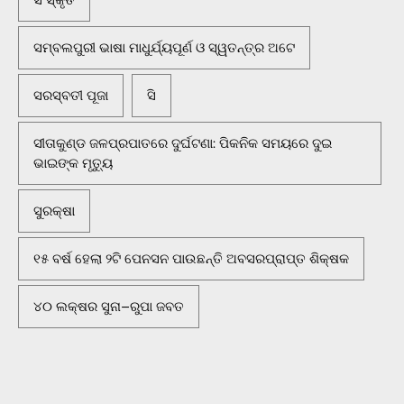
ସଂସ୍କୃତି
ସମ୍ବଲପୁରୀ ଭାଷା ମାଧୁର୍ଯ୍ୟପୂର୍ଣ ଓ ସ୍ୱତନ୍ତ୍ର ଅଟେ
ସରସ୍ବତୀ ପୂଜା
ସି
ସୀତାକୁଣ୍ଡ ଜଳପ୍ରପାତରେ ଦୁର୍ଘଟଣା: ପିକନିକ ସମୟରେ ଦୁଇ
ଭାଇଙ୍କ ମୃତ୍ୟୁ
ସୁରକ୍ଷା
୧୫ ବର୍ଷ ହେଲା ୨ଟି ପେନସନ ପାଉଛନ୍ତି ଅବସରପ୍ରାପ୍ତ ଶିକ୍ଷକ
୪୦ ଲକ୍ଷର ସୁନା–ରୁପା ଜବତ