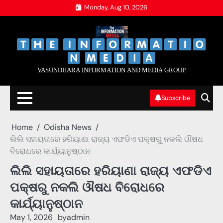
Skip
Monday, Aug 10, 2026
to
content
‌
‌
V̲A̲S̲U̲N̲D̲H̲A̲R̲A̲ I̲N̲F̲O̲R̲M̲A̲T̲I̲O̲N̲ A̲N̲D̲ M̲E̲D̲I̲A̲ G̲R̲O̲U̲P̲
Subscribe
Home
Odisha News
ଲିଲି ସହାୟତାରେ ହରିୟାଣା ରାଜ୍ୟ ଏଫଡିଏ ପକ୍ଷରୁ ନକଲି ଔଷଧ
ବିରୋଧରେ କାର୍ଯ୍ୟାନୁଷ୍ଠାନ
ଲିଲି ସହାୟତାରେ ହରିୟାଣା ରାଜ୍ୟ ଏଫଡିଏ
ପକ୍ଷରୁ ନକଲି ଔଷଧ ବିରୋଧରେ
କାର୍ଯ୍ୟାନୁଷ୍ଠାନ
May 1, 2026
by
admin