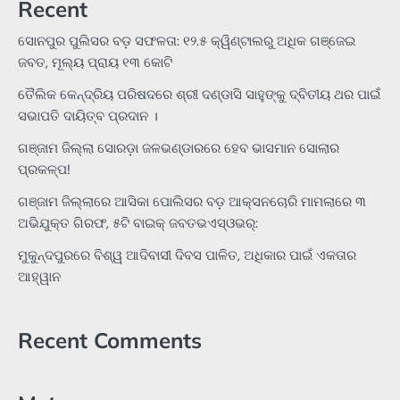
Recent
ସୋନପୁର ପୁଲିସର ବଡ଼ ସଫଳତା: ୧୨.୫ କ୍ୱିଣ୍ଟାଲରୁ ଅଧିକ ଗଞ୍ଜେଇ
ଜବତ, ମୂଲ୍ୟ ପ୍ରାୟ ୧୩ କୋଟି
ତୈଲିକ କେନ୍ଦ୍ରିୟ ପରିଷଦରେ ଶ୍ରୀ ଦଣ୍ଡାସି ସାହୁଙ୍କୁ ଦ୍ବିତୀୟ ଥର ପାଇଁ
ସଭାପତି ଦାୟିତ୍ବ ପ୍ରଦାନ ।
ଗଞ୍ଜାମ ଜିଲ୍ଲା ସୋରଡ଼ା ଜଳଭଣ୍ଡାରରେ ହେବ ଭାସମାନ ସୋଲାର
ପ୍ରକଳ୍ପ!
ଗଞ୍ଜାମ ଜିଲ୍ଲାରେ ଆସିକା ପୋଲିସର ବଡ଼ ଆକ୍ସନଚୋରି ମାମଲାରେ ୩
ଅଭିଯୁକ୍ତ ଗିରଫ, ୫ଟି ବାଇକ୍ ଜବତଭଏସ୍‌ଓଭର୍:
ମୁକୁନ୍ଦପୁରରେ ବିଶ୍ୱ ଆଦିବାସୀ ଦିବସ ପାଳିତ, ଅଧିକାର ପାଇଁ ଏକତାର
ଆହ୍ୱାନ
Recent Comments