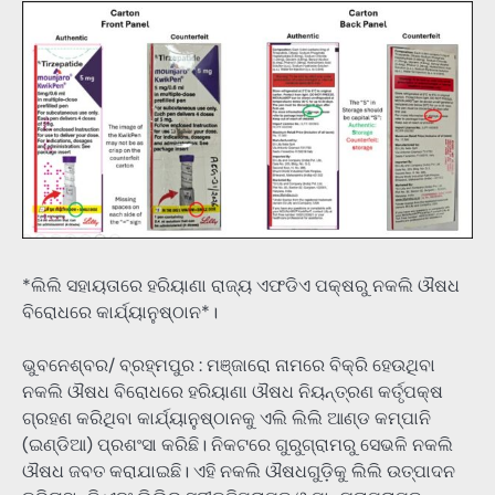
*ଲିଲି ସହାୟତାରେ ହରିୟାଣା ରାଜ୍ୟ ଏଫଡିଏ ପକ୍ଷରୁ ନକଲି ଔଷଧ
ବିରୋଧରେ କାର୍ଯ୍ୟାନୁଷ୍ଠାନ*।
ଭୁବନେଶ୍ବର/ ବ୍ରହ୍ମପୁର : ମଞ୍ଜାରୋ ନାମରେ ବିକ୍ରି ହେଉଥିବା
ନକଲି ଔଷଧ ବିରୋଧରେ ହରିୟାଣା ଔଷଧ ନିୟନ୍ତ୍ରଣ କର୍ତୃପକ୍ଷ
ଗ୍ରହଣ କରିଥିବା କାର୍ଯ୍ୟାନୁଷ୍ଠାନକୁ ଏଲି ଲିଲି ଆଣ୍ଡ କମ୍ପାନି
(ଇଣ୍ଡିଆ) ପ୍ରଶଂସା କରିଛି। ନିକଟରେ ଗୁରୁଗ୍ରାମରୁ ସେଭଳି ନକଲି
ଔଷଧ ଜବତ କରାଯାଇଛି। ଏହି ନକଲି ଔଷଧଗୁଡ଼ିକୁ ଲିଲି ଉତ୍ପାଦନ