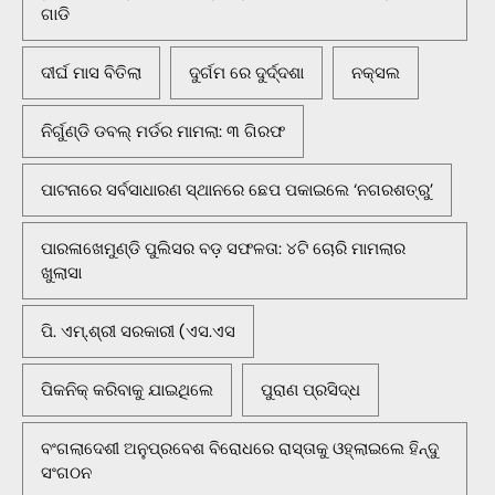
ଗାଡି
ଦୀର୍ଘ ମାସ ବିତିଲା
ଦୁର୍ଗମ ରେ ଦୁର୍ଦ୍ଦଶା
ନକ୍ସଲ
ନିର୍ଗୁଣ୍ଡି ଡବଲ୍ ମର୍ଡର ମାମଲା: ୩ ଗିରଫ
ପାଟନାରେ ସର୍ବସାଧାରଣ ସ୍ଥାନରେ ଛେପ ପକାଇଲେ ‘ନଗରଶତ୍ରୁ’
ପାରଳାଖେମୁଣ୍ଡି ପୁଲିସର ବଡ଼ ସଫଳତା: ୪ଟି ଚୋରି ମାମଲାର
ଖୁଲାସା
ପି. ଏମ୍.ଶ୍ରୀ ସରକାରୀ (ଏସ.ଏସ
ପିକନିକ୍‌ କରିବାକୁ ଯାଇଥିଲେ
ପୁରାଣ ପ୍ରସିଦ୍ଧ
ବଂଗଲାଦେଶୀ ଅନୁପ୍ରବେଶ ବିରୋଧରେ ରାସ୍ତାକୁ ଓହ୍ଲାଇଲେ ହିନ୍ଦୁ
ସଂଗଠନ