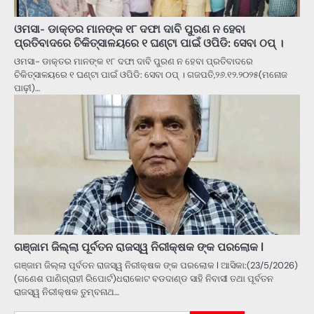
ଓମସା- ଡାକ୍ତର ମାନଙ୍କ ୧୮ ଦଫା ଦାବି ପୁରଣ ନ ହେବା
ପ୍ରତିବାଦରେ ଚିକିତ୍ସାଳୟରେ ୧ ଘଣ୍ଟା ପାଇଁ ଓପିଡି: ସେବା ଠପ୍ ।
ଓମସା- ଡାକ୍ତର ମାନଙ୍କ ୧୮ ଦଫା ଦାବି ପୁରଣ ନ ହେବା ପ୍ରତିବାଦରେ
ଚିକିତ୍ସାଳୟରେ ୧ ଘଣ୍ଟା ପାଇଁ ଓପିଡି: ସେବା ଠପ୍ । ଗଜପତି,୨୬.୧୨.୨୦୨୫(ମନୋଜ
ପାଢ଼ୀ)…
ଗଞ୍ଜାମ ଜିଲ୍ଲା ପୂର୍ବତନ ରାଜସ୍ୱ ନିରୀକ୍ଷକ ଙ୍କ ପରଲୋକ l
ଗଞ୍ଜାମ ଜିଲ୍ଲା ପୂର୍ବତନ ରାଜସ୍ୱ ନିରୀକ୍ଷକ ଙ୍କ ପରଲୋକ l ଆସିକା:(23/5/2026)
(ଗଣେଶ ପାଣିଗ୍ରାହୀ ରିପୋର୍ଟ)ଧରାକୋଟ ବଡଦାଣ୍ଡ ସାହି ନିବାସୀ ତଥା ପୂର୍ବତନ
ରାଜସ୍ୱ ନିରୀକ୍ଷକ ତୁମ୍ବନାଥ…