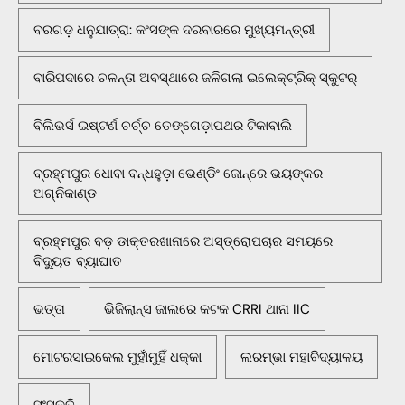
ବରଗଡ଼ ଧନୁଯାତ୍ରା: କଂସଙ୍କ ଦରବାରରେ ମୁଖ୍ୟମନ୍ତ୍ରୀ
ବାରିପଦାରେ ଚଳନ୍ତା ଅବସ୍ଥାରେ ଜଳିଗଲା ଇଲେକ୍ଟ୍ରିକ୍ ସ୍କୁଟର୍
ବିଲିଭର୍ସ ଇଷ୍ଟର୍ଣ ଚର୍ଚ୍ଚ ତେଙ୍ଗେଡ଼ାପଥର ଟିକାବାଲି
ବ୍ରହ୍ମପୁର ଧୋବା ବନ୍ଧହୁଡ଼ା ଭେଣ୍ଡିଂ ଜୋନ୍‌ରେ ଭୟଙ୍କର
ଅଗ୍ନିକାଣ୍ଡ
ବ୍ରହ୍ମପୁର ବଡ଼ ଡାକ୍ତରଖାନାରେ ଅସ୍ତ୍ରୋପଚାର ସମୟରେ
ବିଦ୍ୟୁତ ବ୍ୟାଘାତ
ଭତ୍ତା
ଭିଜିଲାନ୍ସ ଜାଲରେ କଟକ CRRI ଥାନା IIC
ମୋଟରସାଇକେଲ ମୁହାଁମୁହିଁ ଧକ୍କା
ଲରମ୍ଭା ମହାବିଦ୍ୟାଳୟ