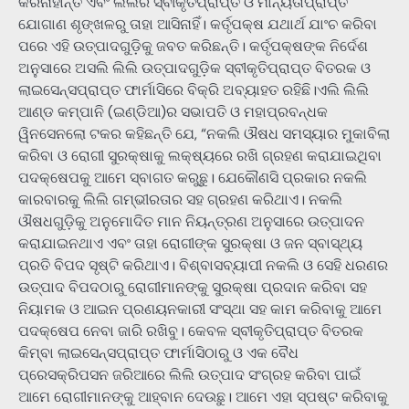
କରିନାହାନ୍ତି ଏବଂ ଲିଲିର ସ୍ବୀକୃତିପ୍ରାପ୍ତ ଓ ମାନ୍ୟତାପ୍ରାପ୍ତ
ଯୋଗାଣ ଶୃଙ୍ଖଳରୁ ତାହା ଆସିନାହିଁ। କର୍ତୃପକ୍ଷ ଯଥାର୍ଥ ଯାଂଚ କରିବା
ପରେ ଏହି ଉତ୍ପାଦଗୁଡ଼ିକୁ ଜବତ କରିଛନ୍ତି। କର୍ତୃପକ୍ଷଙ୍କ ନିର୍ଦେଶ
ଅନୁସାରେ ଅସଲି ଲିଲି ଉତ୍ପାଦଗୁଡ଼ିକ ସ୍ବୀକୃତିପ୍ରାପ୍ତ ବିତରକ ଓ
ଲାଇସେନ୍ସପ୍ରାପ୍ତ ଫାର୍ମାସିରେ ବିକ୍ରି ଅବ୍ୟାହତ ରହିଛି।ଏଲି ଲିଲି
ଆଣ୍ଡ କମ୍ପାନି (ଇଣ୍ଡିଆ)ର ସଭାପତି ଓ ମହାପ୍ରବନ୍ଧକ
ୱିନସେନଲୋ ଟକର କହିଛନ୍ତି ଯେ, “ନକଲି ଔଷଧ ସମସ୍ୟାର ମୁକାବିଲା
କରିବା ଓ ରୋଗୀ ସୁରକ୍ଷାକୁ ଲକ୍ଷ୍ୟରେ ରଖି ଗ୍ରହଣ କରାଯାଇଥିବା
ପଦକ୍ଷେପକୁ ଆମେ ସ୍ବାଗତ କରୁଛୁ। ଯେକୌଣସି ପ୍ରକାର ନକଲି
କାରବାରକୁ ଲିଲି ଗମ୍ଭୀରତାର ସହ ଗ୍ରହଣ କରିଥାଏ। ନକଲି
ଔଷଧଗୁଡ଼ିକୁ ଅନୁମୋଦିତ ମାନ ନିୟନ୍ତ୍ରଣ ଅନୁସାରେ ଉତ୍ପାଦନ
କରାଯାଇନଥାଏ ଏବଂ ତାହା ରୋଗୀଙ୍କ ସୁରକ୍ଷା ଓ ଜନ ସ୍ବାସ୍ଥ୍ୟ
ପ୍ରତି ବିପଦ ସୃଷ୍ଟି କରିଥାଏ। ବିଶ୍ବାସବ୍ୟାପୀ ନକଲି ଓ ସେହି ଧରଣର
ଉତ୍ପାଦ ବିପଦଠାରୁ ରୋଗୀମାନଙ୍କୁ ସୁରକ୍ଷା ପ୍ରଦାନ କରିବା ସହ
ନିୟାମକ ଓ ଆଇନ ପ୍ରଣୟନକାରୀ ସଂସ୍ଥା ସହ କାମ କରିବାକୁ ଆମେ
ପଦକ୍ଷେପ ନେବା ଜାରି ରଖିବୁ। କେବଳ ସ୍ବୀକୃତିପ୍ରାପ୍ତ ବିତରକ
କିମ୍ବା ଲାଇସେନ୍ସପ୍ରାପ୍ତ ଫାର୍ମାସିଠାରୁ ଓ ଏକ ବୈଧ
ପ୍ରେସକ୍ରିପସନ ଜରିଆରେ ଲିଲି ଉତ୍ପାଦ ସଂଗ୍ରହ କରିବା ପାଇଁ
ଆମେ ରୋଗୀମାନଙ୍କୁ ଆହ୍ବାନ ଦେଉଛୁ। ଆମେ ଏହା ସ୍ପଷ୍ଟ କରିବାକୁ