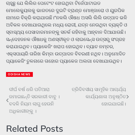
ଚାହୁଛୁ ଯେ ଲିଲିର ପେଟେଂଟ ହୋଇଥିବା ଟିର୍ଜେପାଟାଇଡ
ମୋଲେକ୍ୟୁଲକୁ ଭାରତରେ ଦୁଇଟି ବ୍ରାଣ୍ଡ ମୋଞ୍ଜାରୋ ଓ ୟୁରପିକ
ନାମରେ ବିକ୍ରି କରାଯାଉଛି।“ନକଲି ଔଷଧ ଅସଲି ଲିଲି ଉତ୍ପାଦ ଭଳି
ଅବିକଳ ଦେଖାଯାଉଥିଲେ ମଧ୍ୟ ରୋଗୀ, ଯତ୍ନ ନେଉଥିବା ବ୍ୟକ୍ତି ଓ
ସ୍ବାସ୍ଥ୍ୟ ପେସାଦାରମାନଙ୍କୁ ସତର୍କ ରହିବାକୁ ଆହ୍ବାନ ଦିଆଯାଉଛି।
ସନ୍ଦେହଜନକ ଔଷଧକୁ ଅଣସ୍ବୀକୃତ ଓ ଲାଇସେନ୍ସ ଉତ୍ସରୁ ସଂଗ୍ରହ
କରାଯାଇଥିବ। ପ୍ୟାକେଜିଂ ଖରାପ ହୋଇଥିବ। ବ୍ୟାଚ ନମ୍ବର,
ଏକ୍ସପାୟରି ତାରିଖ କିମ୍ବା ଉତ୍ପାଦନ ବିବରଣୀ ନଥିବ। ଅନୁମୋଦିତ
ପ୍ୟାକେଜିଂ ତୁଳନାରେ ତାହୋର ପ୍ୟାକେଜ ଅଲଗା ଦେଖାଯାଉଥିବ।
ODISHA NEWS
ଦୀର୍ଘ ବର୍ଷ ଧରି ପତିଆରା
ତ୍ରିଦିବସୀୟ ସାମୂହିକ ଆଚାର୍ଯ୍ୟ
Post
ଜମାଇଛନ୍ତି ସରକାରୀ ବାବୁ ।
କାର୍ଯ୍ୟଶାଳା ଅନୁଷ୍ଠିତ
navigation
ବଦଳି ନିୟମ ଲାଗୁ ହେଉନି
ହୋଇଯାଇଛି।
ଅଧିକାରୀଙ୍କୁ ।
Related Posts