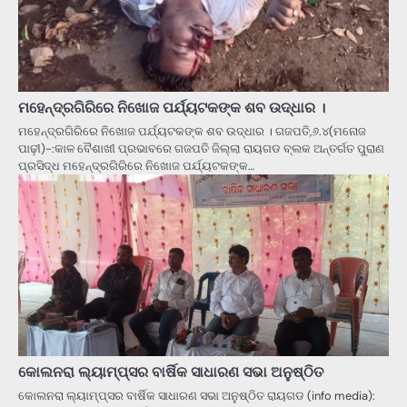
ମହେନ୍ଦ୍ରଗିରିରେ ନିଖୋଜ ପର୍ଯ୍ୟଟକଙ୍କ ଶବ ଉଦ୍ଧାର ।
ମହେନ୍ଦ୍ରଗିରିରେ ନିଖୋଜ ପର୍ଯ୍ୟଟକଙ୍କ ଶବ ଉଦ୍ଧାର । ଗଜପତି,୬.୪(ମନୋଜ
ପାଢ଼ୀ)-:କାଳ ବୈଶାଖୀ ପ୍ରଭାବରେ ଗଜପତି ଜିଲ୍ଲା ରାୟଗଡ ବ୍ଲକ ଅନ୍ତର୍ଗତ ପୁରାଣ
ପ୍ରସିଦ୍ଧ ମହେନ୍ଦ୍ରଗିରିରେ ନିଖୋଜ ପର୍ଯ୍ୟଟକଙ୍କ…
କୋଲନରା ଲ୍ୟାମ୍ପ୍ସର ବାର୍ଷିକ ସାଧାରଣ ସଭା ଅନୁଷ୍ଠିତ
କୋଲନରା ଲ୍ୟାମ୍ପ୍ସର ବାର୍ଷିକ ସାଧାରଣ ସଭା ଅନୁଷ୍ଠିତ ରାୟଗଡ (info media):