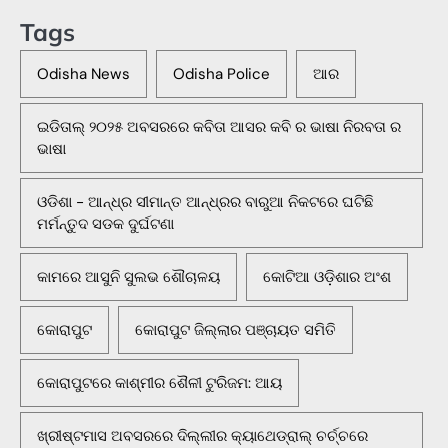
Tags
Odisha News
Odisha Police
ଆର
ଇଡିତାଲ୍ ୨୦୨୫ ଅବସରରେ କବିତା ଆସର କବି ର ଭାଷା ନିରବତା ର
ଭାଷା
ଓଡିଶା - ଆନ୍ଧ୍ର ସୀମାନ୍ତ ଆନ୍ଧ୍ରର ବାରୁଆ ନିକଟରେ ଘଟିଛି
ମର୍ମନ୍ତୁଦ ସଡକ ଦୁର୍ଘଟଣା
କାମରେ ଆସୁନି ସୁଲଭ ଶୌଚାଳୟ
କୋଟିଆ ଓଡ଼ିଶାର ଅଂଶ
କୋରାପୁଟ
କୋରାପୁଟ ଜିଲ୍ଲାର ପଞ୍ଚାୟତ ସମିତି
କୋରାପୁଟରେ କାଶ୍ମୀର ଶୈଳୀ ଟୁରିଜମ: ଆୟ
ଖ୍ରୀଷ୍ଟମାସ ଅବସରରେ ଦିଲ୍ଲୀର କ୍ୟାଥେଡ୍ରାଲ୍ ଚର୍ଚ୍ଚରେ