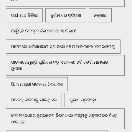
ଦୀର୍ଘ ମାସ ବିତିଲା
ଦୁର୍ଗମ ରେ ଦୁର୍ଦ୍ଦଶା
ନକ୍ସଲ
ନିର୍ଗୁଣ୍ଡି ଡବଲ୍ ମର୍ଡର ମାମଲା: ୩ ଗିରଫ
ପାଟନାରେ ସର୍ବସାଧାରଣ ସ୍ଥାନରେ ଛେପ ପକାଇଲେ ‘ନଗରଶତ୍ରୁ’
ପାରଳାଖେମୁଣ୍ଡି ପୁଲିସର ବଡ଼ ସଫଳତା: ୪ଟି ଚୋରି ମାମଲାର
ଖୁଲାସା
ପି. ଏମ୍.ଶ୍ରୀ ସରକାରୀ (ଏସ.ଏସ
ପିକନିକ୍‌ କରିବାକୁ ଯାଇଥିଲେ
ପୁରାଣ ପ୍ରସିଦ୍ଧ
ବଂଗଲାଦେଶୀ ଅନୁପ୍ରବେଶ ବିରୋଧରେ ରାସ୍ତାକୁ ଓହ୍ଲାଇଲେ ହିନ୍ଦୁ
ସଂଗଠନ