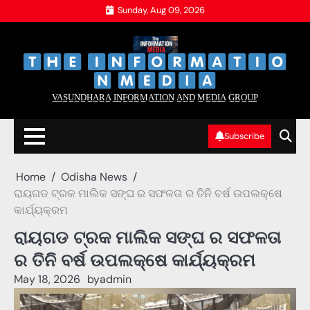
Skip
Sunday, Aug 09, 2026
to
content
‌
‌
V̲A̲S̲U̲N̲D̲H̲A̲R̲A̲ I̲N̲F̲O̲R̲M̲A̲T̲I̲O̲N̲ A̲N̲D̲ M̲E̲D̲I̲A̲ G̲R̲O̲U̲P̲
Subscribe
Home
Odisha News
ରାୟଗଡ ଟ୍ରକ ମାଲିକ ସଙ୍ଘ ର ସଫଳତା ର ତିନି ବର୍ଷ ଉପଲକ୍ଷେ
କାର୍ଯ୍ୟକ୍ରମ
ରାୟଗଡ ଟ୍ରକ ମାଲିକ ସଙ୍ଘ ର ସଫଳତା
ର ତିନି ବର୍ଷ ଉପଲକ୍ଷେ କାର୍ଯ୍ୟକ୍ରମ
May 18, 2026
by
admin