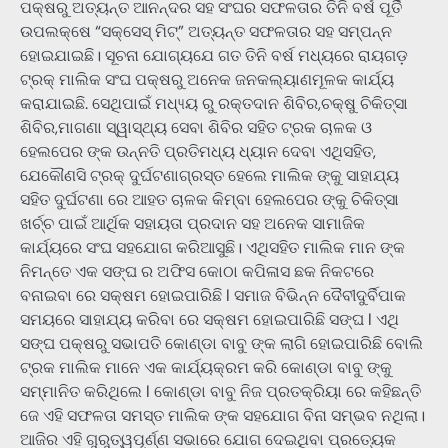
ପକ୍ଷରୁ ଅତ୍ୟନ୍ତ ଆନନ୍ଦର ସହ ସଂଘର ସଫଳତାର ତିନି ବର୍ଷ ପୂର୍ତି
ଉପଲକ୍ଷେ “ସକ୍ସେସ୍ ମିଟ୍” ଅତ୍ୟନ୍ତ ସଫଳତାର ସହ ସମ୍ପନ୍ନ
ହୋଇଯାଇଛି। ସୂଚନା ଯୋଗ୍ୟଯେ ଗତ ତିନି ବର୍ଷ ମଧ୍ୟରେ ରାୟଗଡ଼
ଟ୍ରକ୍ ମାଲିକ ସଂଘ ପକ୍ଷରୁ ଅନେକ ଜନକଲ୍ୟାଣମୂଳକ କାର୍ଯ୍ୟ
କରାଯାଇଛି. ସେଥିପାଇଁ ମଧ୍ୟ୍ୟ ରୁ ରକ୍ତଦାନ ଶିବିର,ଚକ୍ଷୁ ଚିକିତ୍ସା
ଶିବିର,ମାଗଣା ସ୍ୱାସ୍ଥ୍ୟ ସେବା ଶିବିର ସହିତ ଟ୍ରକ ଚାଳକ ଓ
ହେଲପେର ଙ୍କ ଉନ୍ନତି ପ୍ରତିମଧ୍ୟ ଧ୍ୟାନ ଦେବା ଏଥିସହିତ,
ଯେକୌଣସି ଟ୍ରକ୍ ଦୁର୍ଘଟଣାଗ୍ରସ୍ତ ହେଲେ ମାଲିକ ଙ୍କୁ ସାହାଯ୍ୟ
ସହିତ ଦୁର୍ଘଟଣା ରେ ଆହତ ଚାଳକ କିମ୍ବା ହେଲପେର ଙ୍କୁ ଚିକିତ୍ସା
ଖର୍ଚ୍ଚ ପାଇଁ ଆର୍ଥିକ ସହାୟତା ପ୍ରଦାନ ସହ ଅନେକ ସାମାଜିକ
କାର୍ଯ୍ୟରେ ସଂଘ ସହଯୋଗ କରିଆସୁଛି। ଏଥିସହିତ ମାଲିକ ମାନ ଙ୍କ
ନିମନ୍ତେ ଏକ ସଙ୍ଘ ର ଅଫିସ କୋଠା କପିଳାସ ଛକ ନିକଟରେ
ବନାଇବା ରେ ସକ୍ଷମ ହୋଇପାରିଛି l ସମାଜ ବିଭିନ୍ନ ଦୈବୀଦୁର୍ବିପାକ
ସମୟରେ ସାହାଯ୍ୟ କରିବା ରେ ସକ୍ଷମ ହୋଇପାରିଛି ସଙ୍ଘ l ଏଥି
ସଙ୍ଘ ପକ୍ଷରୁ ସଭାପତି କୋଣ୍ଡା ବାବୁ ଙ୍କ ଲାଗି ହୋଇପାରିଛି ବୋଲି
ଟ୍ରକ ମାଲିକ ମାନେ ଏକ କାର୍ଯ୍ୟକ୍ରମ କରି କୋଣ୍ଡା ବାବୁ ଙ୍କୁ
ସମ୍ମାନିତ କରିଥିଲେ l କୋଣ୍ଡା ବାବୁ ନିଜ ପ୍ରତକ୍ରିୟା ରେ କହିଛନ୍ତି
ଜେ ଏହି ସଫଳତା ସମସ୍ତ ମାଲିକ ଙ୍କ ସହଯୋଗ ବିନା ସମ୍ଭବ ନଥିଲା।
ଆଜିର ଏହି ଗୁରୁତ୍ୱପୂର୍ଣ୍ଣ ସଭାରେ ଯୋଗ ଦେଇଥିବା ପ୍ରତ୍ୟେକ