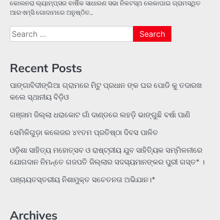
କୋଲନରା ଲ୍ୟାମ୍ପ୍ସର ବାର୍ଷିକ ସାଧାରଣ ସଭା ନିକଟସ୍ଥ ଲେକାପାଇ ଗ୍ରାମସ୍ଥିତ
ଆରଏମ୍‌ସି ଗୋଦାମରେ ଅନୁଷ୍ଠିତ…
Search
for:
Recent Posts
ପାଙ୍ଗାବିଦୀଙ୍ଗିଆ ଗ୍ରାମରେ ମିଟୁ ପ୍ରଧାନ ଙ୍କ ଘର ପୋଡି କୁ ତଦାରଖ
କଲେ ସ୍ଥାନୀୟ ବିଡ଼ିଓ
ଗଞ୍ଜାମ ଜିଲ୍ଲା ଧରାକୋଟ ଗାଁ ଦାଣ୍ଡରେ ଲହଡ଼ି ଭାଙ୍ଗୁଛି ବର୍ଷା ପାଣି
ସେମିଳିଗୁଡ଼ା କଲେଜର ୪୧ତମ ପ୍ରତିଷ୍ଠା ଦିବସ ପାଳିତ
ଓଡ଼ିଶା ସାହିତ୍ୟ ମହୋତ୍ସବ ଓ ରାଷ୍ଟ୍ରୀୟ ଯୁବ ସାହିତ୍ୟିକ ସମ୍ମିଳନୀରେ
ଯୋଗଦାନ ନିମନ୍ତେ ଗଜପତି ଜିଲ୍ଲାର ସଦସ୍ୟମାନଙ୍କର ପୁରୀ ଗସ୍ତ* ।
ପଞ୍ଚାୟତସ୍ତରୀୟ ନିଶାମୁକ୍ତ ସଚେତନତା ଅଭିଯାନ।*
Archives