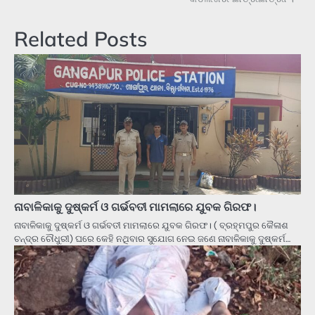
Related Posts
ନାବାଳିକାକୁ ଦୁଷ୍କର୍ମ ଓ ଗର୍ଭବତୀ ମାମଲାରେ ଯୁବକ ଗିରଫ।
ନାବାଳିକାକୁ ଦୁଷ୍କର୍ମ ଓ ଗର୍ଭବତୀ ମାମଲାରେ ଯୁବକ ଗିରଫ। ( ବ୍ରହ୍ମପୁର କୈଳାଶ
ଚନ୍ଦ୍ର ଚୌଧୁରୀ) ଘରେ କେହି ନଥିବାର ସୁଯୋଗ ନେଇ ଜଣେ ନାବାଳିକାକୁ ଦୁଷ୍କର୍ମ…