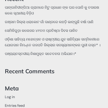
ପାଙ୍ଗାବିଦୀଙ୍ଗିଆ ଗ୍ରାମରେ ମିଟୁ ପ୍ରଧାନ ଙ୍କ ଘର ପୋଡି କୁ ତଦାରଖ
କଲେ ସ୍ଥାନୀୟ ବିଡ଼ିଓ
ଗଞ୍ଜାମ ଜିଲ୍ଲା ଧରାକୋଟ ଗାଁ ଦାଣ୍ଡରେ ଲହଡ଼ି ଭାଙ୍ଗୁଛି ବର୍ଷା ପାଣି
ସେମିଳିଗୁଡ଼ା କଲେଜର ୪୧ତମ ପ୍ରତିଷ୍ଠା ଦିବସ ପାଳିତ
ଓଡ଼ିଶା ସାହିତ୍ୟ ମହୋତ୍ସବ ଓ ରାଷ୍ଟ୍ରୀୟ ଯୁବ ସାହିତ୍ୟିକ ସମ୍ମିଳନୀରେ
ଯୋଗଦାନ ନିମନ୍ତେ ଗଜପତି ଜିଲ୍ଲାର ସଦସ୍ୟମାନଙ୍କର ପୁରୀ ଗସ୍ତ* ।
ପଞ୍ଚାୟତସ୍ତରୀୟ ନିଶାମୁକ୍ତ ସଚେତନତା ଅଭିଯାନ।*
Recent Comments
Meta
Log in
Entries feed