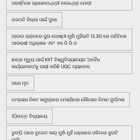
ପହଞ୍ଚିଲେ ପ୍ରଧାନମନ୍ତ୍ରୀ ନରେନ୍ଦ୍ର ମୋଦୀ
ଗଜପତି ଜିଲ୍ଲା ପାଇଁ ଦୁଃଖ
ଗାଇବା ଗ୍ରାମରେ ଦୁଇ ଗୋଷ୍ଠୀ ମୁହାଁ ମୁହିଁରାତି 12.30 ରେ ପହଁଚିଲେ
ଆରକ୍ଷୀ ଅଧିକ୍ଷକ ଏବଂ ଏସ ଡି ପି ଓ
ଛାତ୍ର ମୃତ୍ୟୁ ପାଇଁ KIIT ବିଶ୍ୱବିଦ୍ୟାଳୟର 'ଅବୈଧ
କାର୍ଯ୍ୟକଳାପ'କୁ ଦାୟୀ କରିଛି UGC ପ୍ୟାନେଲ
ଜଣେ ମୃତ
ଟେକ୍ସାସ ନିକଟ ସମୁଦ୍ରରେ ମେକ୍ସିକୋ ନୌସେନା ବିମାନ ଦୁର୍ଘଟଣା
ଡି)ଉଚ୍ଚ ବିଦ୍ୟାଳୟ
ଡୁଙ୍ଗି ଠାରେ ବୁଲେଟ କାର୍ ମୁହାଁ ମୁହିଁ ଧକ୍କାରେ ଜଳିଗଲା ଦୁଇଟି
ଗାଡି