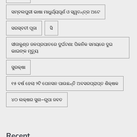
ସମ୍ବଲପୁରୀ ଭାଷା ମାଧୁର୍ଯ୍ୟପୂର୍ଣ ଓ ସ୍ୱତନ୍ତ୍ର ଅଟେ
ସରସ୍ବତୀ ପୂଜା
ସି
ସୀତାକୁଣ୍ଡ ଜଳପ୍ରପାତରେ ଦୁର୍ଘଟଣା: ପିକନିକ ସମୟରେ ଦୁଇ
ଭାଇଙ୍କ ମୃତ୍ୟୁ
ସୁରକ୍ଷା
୧୫ ବର୍ଷ ହେଲା ୨ଟି ପେନସନ ପାଉଛନ୍ତି ଅବସରପ୍ରାପ୍ତ ଶିକ୍ଷକ
୪୦ ଲକ୍ଷର ସୁନା–ରୁପା ଜବତ
Recent