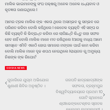
ମାଲିକ ଭାଇମାନଙ୍କୁ ସଂଘ ପକ୍ଷରୁ ଅନେକ ଅନେକ ଧନ୍ୟବାଦ ଓ
କୃତଜ୍ଞତା ଜଣାଇଥିଲେ l
ଆମର ଟ୍ରକ ମାଲିକ ଙ୍କ ଏକତା ଥିଲେ ଅସମ୍ଭବ କୁ ସମ୍ଭବ ରେ
ପରିଣତ କରିବା ବୋଲି କହିଥିଲେ l କେତେକ ବ୍ୟକ୍ତି ଏହି ସଙ୍ଘ ର
କିଛି ବ୍ୟକ୍ତି କି ଭିବ୍ରାନ୍ତ କରିବା ରେ ଲାଗିଛନ୍ତି କିନ୍ତୁ ତାହା ସଫଳ
ହେବ ନାହିଁ ବୋଲି ମାଲିକ ମାନେ ମତ ରଖିଥିଲେ lଆଗକୁ ମଧ୍ୟ ଆମେ
ସମସ୍ତେ ଏମିତି ଏକାଠି ହୋଇ ସମାଜର ମଙ୍ଗଳ ପାଇଁ କାମ କରିବା
ବୋଲି ମାଲିକ ମାନେ ଦୃଢ ଶପଥ ନେଇଥିଲେ lରାୟଗଡ ରୁ ଅମୁଲ୍ୟ
ନିଶଙ୍କ ଙ୍କ ରିପୋର୍ଟ
ODISHA NEWS
ଗୁଡାରିରେ ଯୁଗ୍ମ ଅଭିଯୋଗ
ଗଜପତି ଛାତ୍ରଛାତ୍ରୀଙ୍କ
Post
ଶୁଣାଣୀ ଶିବିର ଅନୁଷ୍ଠିତ ।
ସଫଳତା, ବ୍ରହ୍ମପୁର
navigation
ବିଶ୍ୱବିଦ୍ୟାଳୟରେ ପ୍ରଥମ 10
ଗୋଟି ସ୍ଥାନରେ
ଶ୍ରୀଭେଙ୍କଟେଶ୍ଵର ସ୍ନାତକ
କଲେଜର ଛାତ୍ରଛାତ୍ରୀ ।