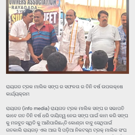
ରାୟଗଡ ଟ୍ରକ ମାଲିକ ସଙ୍ଘ ର ସଫଳତା ର ତିନି ବର୍ଷ ଉପଲକ୍ଷେ
କାର୍ଯ୍ୟକ୍ରମ
ରାୟଗଡ (info media) ରାୟଗଡ ଟ୍ରକ ମାଲିକ ସଙ୍ଘ ର ସଭାପତି
ଭାବେ ଗତ ତିନି ବର୍ଷ ଧରି ଦାୟିତ୍ୱ ନେଇ ସଙ୍ଘ ପାଇଁ କାମ କରି ସଙ୍ଘ
କୁ ମଜବୁତ ସ୍ଥିତି କୁ ଆଣିପାରିଛନ୍ତି କୋଣ୍ଡା ବାବୁ ସେଥିପାଇଁ
ଗତକାଲି ରାୟଗଡ଼ ଏଲ ଆଇ ସି ପଡ଼ିଆ ନିକଟସ୍ଥ ଟ୍ରକ୍ ମାଲିକ ସଂଘ