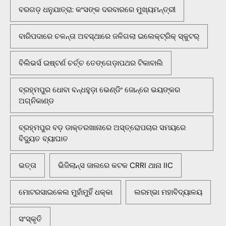
ବରଗଡ଼ ଧନୁଯାତ୍ରା: କଂସଙ୍କ ଦରବାରରେ ମୁଖ୍ୟମନ୍ତ୍ରୀ
ବାରିପଦାରେ ଚଳନ୍ତା ଅବସ୍ଥାରେ ଜଳିଗଲା ଇଲେକ୍ଟ୍ରିକ୍ ସ୍କୁଟର୍
ବିଲିଭର୍ସ ଇଷ୍ଟର୍ଣ ଚର୍ଚ୍ଚ ତେଙ୍ଗେଡ଼ାପଥର ଟିକାବାଲି
ବ୍ରହ୍ମପୁର ଧୋବା ବନ୍ଧହୁଡ଼ା ଭେଣ୍ଡିଂ ଜୋନ୍‌ରେ ଭୟଙ୍କର
ଅଗ୍ନିକାଣ୍ଡ
ବ୍ରହ୍ମପୁର ବଡ଼ ଡାକ୍ତରଖାନାରେ ଅସ୍ତ୍ରୋପଚାର ସମୟରେ
ବିଦ୍ୟୁତ ବ୍ୟାଘାତ
ଭତ୍ତା
ଭିଜିଲାନ୍ସ ଜାଲରେ କଟକ CRRI ଥାନା IIC
ମୋଟରସାଇକେଲ ମୁହାଁମୁହିଁ ଧକ୍କା
ଲରମ୍ଭା ମହାବିଦ୍ୟାଳୟ
ସଂସ୍କୃତି