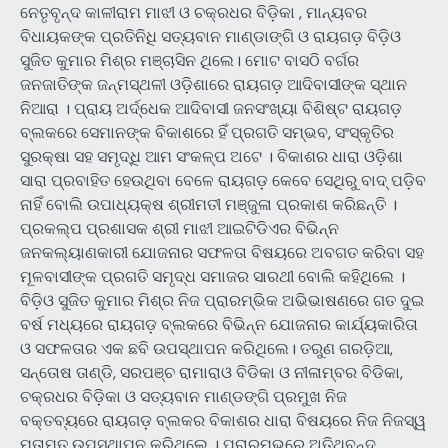
ନେତୃବୃନ୍ଦ କାଳୀରାମ ମାଝୀ ଓ ଚକ୍ରଧର ବିଡ଼ିକା , ମାନ୍ୟବର
ବିଧାୟକଙ୍କ ପ୍ରତିନିଧି ସତ୍ୟବାନ ମାଣ୍ଡାଙ୍ଗି ଓ ରାୟଗଡ଼ ବିଡ଼ିଓ
ସୁଜିତ କୁମାର ମିଶ୍ର ମଞ୍ଚାସିନ ଥିଲେ। ମୋଟ ବାସଠି ବର୍ଗର
ଜନଜାତିଙ୍କ ଜନ୍ମସ୍ଥଳୀ ଓଡ଼ିଶାରେ ରାୟଗଡ଼ ଆଦିବାସୀଙ୍କ ସ୍ଥାନ
ନିଆରା । ପ୍ରାୟ ଅର୍ଦ୍ଧେକ ଆଦିବାସୀ ଜନସଂଖ୍ୟା ବିଶିଷ୍ଟ ରାୟଗଡ଼
ବ୍ଲକରେ ସେମାନଙ୍କ ବିକାଶରେ ହିଁ ପ୍ରଗତି ସମ୍ଭବ, ସଂସ୍କୃତିର
ସୁରକ୍ଷା ସହ ସମୃଦ୍ଧି ଆମ ସଂକଳ୍ପ ଅଟେ । ବିକାଶର ଧାରା ଓଡ଼ିଶା
ସାରା ପ୍ରବାହିତ ହେଉଥିବା ବେଳେ ରାୟଗଡ଼ କେବେ ସେଥିରୁ ବାଦ୍ ପଡ଼ିବ
ନାହିଁ ବୋଲି ଉପାଧ୍ୟକ୍ଷ ଶ୍ରୀମତୀ ମଞ୍ଜୁଳା ପ୍ରକାଶ କରିଛନ୍ତି ।
ପ୍ରକଲ୍ପ ପ୍ରଶାସକ ଶ୍ରୀ ମାଝୀ ଆଇଟିଡିଏର ବିଭିନ୍ନ
ଜନକଲ୍ୟାଣକାରୀ ଯୋଜନାର ସଫଳତା ବିଷୟରେ ଅବଗତ କରିବା ସହ
ମୂଳବାସୀଙ୍କ ପ୍ରଗତି ସମୃଦ୍ଧ ସମାଜର ସାରଥୀ ବୋଲି କହିଥିଲେ ।
ବିଡ଼ିଓ ସୁଜିତ କୁମାର ମିଶ୍ର ନିଜ ପ୍ରାରମ୍ଭିକ ଅଭିଭାଷଣରେ ଗତ ଦୁଇ
ବର୍ଷ ମଧ୍ୟରେ ରାୟଗଡ଼ ବ୍ଲକରେ ବିଭିନ୍ନ ଯୋଜନାର କାର୍ଯ୍ୟକାରିତା
ଓ ସଫଳତାର ଏକ ଛବି ଉପସ୍ଥାପନ କରିଥିଲେ। ତରୁଣ ଗରଡ଼ିଆ,
ସନ୍ତୋଷ ତାଣ୍ଡି, ସରପଞ୍ଚ ରାମାରାଓ ବିଡିକା ଓ ନୀଳାମ୍ବର ବିଡିକା,
ଚକ୍ରଧର ବିଡ଼ିକା ଓ ସତ୍ୟବାନ ମାଣ୍ଡଙ୍ଗି ପ୍ରମୁଖ ନିଜ
ବକ୍ତବ୍ୟରେ ରାୟଗଡ଼ ବ୍ଲକର ବିକାଶର ଧାରା ବିଷୟରେ ନିଜ ନିଜସ୍ୱ
ମତାମତ ଉପସ୍ଥାପନ କରିଥିଲେ । ପ୍ରାରମ୍ଭରେ ଅତିଥିବୃନ୍ଦ