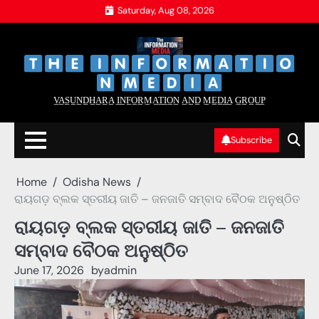
Skip
Saturday, Aug 08, 2026
to
content
‌
‌
V̲A̲S̲U̲N̲D̲H̲A̲R̲A̲ I̲N̲F̲O̲R̲M̲A̲T̲I̲O̲N̲ A̲N̲D̲ M̲E̲D̲I̲A̲ G̲R̲O̲U̲P̲
Subscribe
Home
Odisha News
ରାୟଗଡ଼ ବ୍ଲକ ସ୍ତରୀୟ ଜାତି – ଜନଜାତି ସମ୍ବାଦ ବୈଠକ ଅନୁଷ୍ଠିତ
ରାୟଗଡ଼ ବ୍ଲକ ସ୍ତରୀୟ ଜାତି – ଜନଜାତି
ସମ୍ବାଦ ବୈଠକ ଅନୁଷ୍ଠିତ
June 17, 2026
by
admin