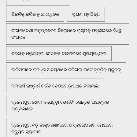
ପିକନିକ୍‌ କରିବାକୁ ଯାଇଥିଲେ
ପୁରାଣ ପ୍ରସିଦ୍ଧ
ବଂଗଲାଦେଶୀ ଅନୁପ୍ରବେଶ ବିରୋଧରେ ରାସ୍ତାକୁ ଓହ୍ଲାଇଲେ ହିନ୍ଦୁ
ସଂଗଠନ
ବରଗଡ଼ ଧନୁଯାତ୍ରା: କଂସଙ୍କ ଦରବାରରେ ମୁଖ୍ୟମନ୍ତ୍ରୀ
ବାରିପଦାରେ ଚଳନ୍ତା ଅବସ୍ଥାରେ ଜଳିଗଲା ଇଲେକ୍ଟ୍ରିକ୍ ସ୍କୁଟର୍
ବିଲିଭର୍ସ ଇଷ୍ଟର୍ଣ ଚର୍ଚ୍ଚ ତେଙ୍ଗେଡ଼ାପଥର ଟିକାବାଲି
ବ୍ରହ୍ମପୁର ଧୋବା ବନ୍ଧହୁଡ଼ା ଭେଣ୍ଡିଂ ଜୋନ୍‌ରେ ଭୟଙ୍କର
ଅଗ୍ନିକାଣ୍ଡ
ବ୍ରହ୍ମପୁର ବଡ଼ ଡାକ୍ତରଖାନାରେ ଅସ୍ତ୍ରୋପଚାର ସମୟରେ
ବିଦ୍ୟୁତ ବ୍ୟାଘାତ