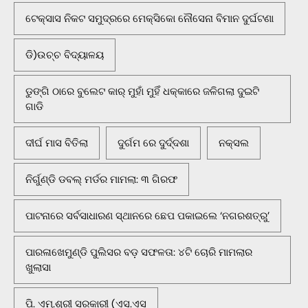
ଟେକ୍ସାସ ନିକଟ ସମୁଦ୍ରରେ ମେକ୍ସିକୋ ନୌସେନା ବିମାନ ଦୁର୍ଘଟଣା
ଡି)ଉଚ୍ଚ ବିଦ୍ୟାଳୟ
ଡୁଙ୍ଗି ଠାରେ ବୁଲେଟ କାର୍ ମୁହାଁ ମୁହିଁ ଧକ୍କାରେ ଜଳିଗଲା ଦୁଇଟି
ଗାଡି
ଦୀର୍ଘ ମାସ ବିତିଲା
ଦୁର୍ଗମ ରେ ଦୁର୍ଦ୍ଦଶା
ନକ୍ସଲ
ନିର୍ଗୁଣ୍ଡି ଡବଲ୍ ମର୍ଡର ମାମଲା: ୩ ଗିରଫ
ପାଟନାରେ ସର୍ବସାଧାରଣ ସ୍ଥାନରେ ଛେପ ପକାଇଲେ ‘ନଗରଶତ୍ରୁ’
ପାରଳାଖେମୁଣ୍ଡି ପୁଲିସର ବଡ଼ ସଫଳତା: ୪ଟି ଚୋରି ମାମଲାର
ଖୁଲାସା
ପି. ଏମ୍.ଶ୍ରୀ ସରକାରୀ (ଏସ.ଏସ