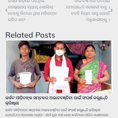
ରାସ୍ତା କଡ଼ରେ ପଡ଼ିଥିଲା
ଦୀର୍ଘ ବର୍ଷ ଧରି ପତିଆରା
Post
ରହସ୍ୟମୟ ବ୍ୟାଗ୍‌, ଖୋଲିଲା
ଜମାଇଛନ୍ତି ସରକାରୀ ବାବୁ ।
navigation
ବେଳକୁ ଭିତରେ ଥିଲା ମହିଳାଙ୍କ
ବଦଳି ନିୟମ ଲାଗୁ ହେଉନି
ଗଳିତ ଶବ!
ଅଧିକାରୀଙ୍କୁ ।
Related Posts
କର୍କଟ ପୀଡ଼ିତଙ୍କ ସମ୍ବଳର ଅଭାବବଞ୍ଚିବା ପାଇଁ ସଂଘର୍ଷ କରୁଛନ୍ତି
କ୍ରିଷ୍ଣା
କର୍କଟ ପୀଡ଼ିତଙ୍କ ସମ୍ବଳର ଅଭାବବଞ୍ଚିବା ପାଇଁ ସଂଘର୍ଷ କରୁଛନ୍ତି କ୍ରିଷ୍ଣା
ଗଜପତି,୧୦.୨(ମନୋଜ ପାଢ଼ୀ)-: ଦୀର୍ଘ ଦୁଇ ବର୍ଷ ହେଲା କର୍କଟରେ ପୀଡ଼ିତ କାଶୀନଗର