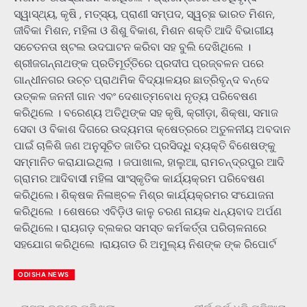
ସ୍ୱାସ୍ଥ୍ୟ, କୃଷି , ମତ୍ସ୍ୟ, ପ୍ରାଣୀ ସମ୍ପଦ, ସ୍ୱଚ୍ଛ ଭାରତ ମିଶନ,
ଜୀବିକା ମିଶନ, ମହିଳା ଓ ଶିଶୁ ବିକାଶ, ମିଶନ ଶକ୍ତି ଆଦି ବିଭାଗୀୟ
ସଚେତନତା ଷ୍ଟଲ ଉଦଘାଟନ କରିବା ସହ ବୁଲି ଦେଖିଥିଲେ ।
ଶ୍ରୀଜଗନ୍ନାଥଙ୍କ ପ୍ରତିମୂର୍ତ୍ତିରେ ପ୍ରଦୀପ ପ୍ରଜ୍ବଳନ ପରେ
ଗାନ୍ଧୀନଗର ଉଚ୍ଚ ପ୍ରାଥମିକ ବିଦ୍ୟାଳୟର ଛାତ୍ରିବୃନ୍ଦ ବନ୍ଦେ
ଉତ୍କଳ ଜନନୀ ଗାନ ଏବଂ ଦେଶାତ୍ମବୋଧ ନୃତ୍ୟ ପରିବେଷଣ
କରିଥିଲେ । ବରେଣ୍ୟ ଅତିଥିଙ୍କ ସହ କୃଷି, କ୍ରୀଡ଼ା, ଶିକ୍ଷା, ସମାଜ
ସେବା ଓ ବିକାଶ ଦିଗରେ ଉଦ୍ୟମତା କ୍ଷେତ୍ରରେ ଅତୁଳନୀୟ ଅବଦାନ
ପାଇଁ ଚାଳିଶି ଜଣ ଅନୁସୂଚିତ ଜାତିର ପ୍ରସିଦ୍ଧି ବ୍ୟକ୍ତି ବିଶେଷଙ୍କୁ
ସମ୍ମାନିତ କରାଯାଇଥିଲା । ଜପାଖାଲ, ହାଲୁଆ, ରାମଚନ୍ଦ୍ରପୁର ଆଦି
ଗ୍ରାମର ଆଦିବାସୀ ମହିଳା ସାଂସ୍କୃତିକ କାର୍ଯ୍ୟକ୍ରମ ପରିବେଷଣ
କରିଥିଲେ। ଶିକ୍ଷକ ନିଳାଞ୍ଚଳ ମିଶ୍ର କାର୍ଯ୍ୟକ୍ରମର ସଂଯୋଜନା
କରିଥିଲେ । ଶେଷରେ ଏବିଡ଼ିଓ କାଳୁ ଚରଣ ନାୟକ ଧନ୍ୟବାଦ ଅର୍ପଣ
କରିଥିଲେ। ରାୟଗଡ଼ ବ୍ଲକର ସମସ୍ତ କର୍ମକର୍ତ୍ତା ପରିଚାଳନାରେ
ସହଯୋଗ କରିଥିଲେ ।ରାୟଗଡ ରି ଅମୁଲ୍ୟ ନିଶଙ୍କ ଙ୍କ ରିପୋର୍ଟ
ODISHA NEWS