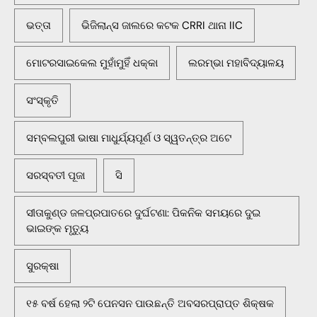
ଭତ୍ତା
ଭିଜିଲାନ୍ସ ଜାଲରେ କଟକ CRRI ଥାନା IIC
ମୋଟରସାଇକେଲ ମୁହାଁମୁହିଁ ଧକ୍କା
ଲରମ୍ଭା ମହାବିଦ୍ୟାଳୟ
ସଂସ୍କୃତି
ସମ୍ବଲପୁରୀ ଭାଷା ମାଧୁର୍ଯ୍ୟପୂର୍ଣ ଓ ସ୍ୱତନ୍ତ୍ର ଅଟେ
ସରସ୍ବତୀ ପୂଜା
ସି
ସୀତାକୁଣ୍ଡ ଜଳପ୍ରପାତରେ ଦୁର୍ଘଟଣା: ପିକନିକ ସମୟରେ ଦୁଇ
ଭାଇଙ୍କ ମୃତ୍ୟୁ
ସୁରକ୍ଷା
୧୫ ବର୍ଷ ହେଲା ୨ଟି ପେନସନ ପାଉଛନ୍ତି ଅବସରପ୍ରାପ୍ତ ଶିକ୍ଷକ