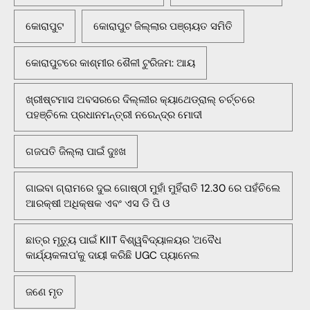
କୋରାପୁଟ
କୋରାପୁଟ ଜିଲ୍ଲାର ପଞ୍ଚାୟତ ସମିତି
କୋରାପୁଟରେ କାଶ୍ମୀର ଶୈଳୀ ଟୁରିଜମ: ଆୟ
ଖ୍ରୀଷ୍ଟମାସ ଅବସରରେ ଦିଲ୍ଲୀର କ୍ୟାଥେଡ୍ରାଲ୍ ଚର୍ଚ୍ଚରେ
ପହଞ୍ଚିଲେ ପ୍ରଧାନମନ୍ତ୍ରୀ ନରେନ୍ଦ୍ର ମୋଦୀ
ଗଜପତି ଜିଲ୍ଲା ପାଇଁ ଦୁଃଖ
ଗାଇବା ଗ୍ରାମରେ ଦୁଇ ଗୋଷ୍ଠୀ ମୁହାଁ ମୁହିଁରାତି 12.30 ରେ ପହଁଚିଲେ
ଆରକ୍ଷୀ ଅଧିକ୍ଷକ ଏବଂ ଏସ ଡି ପି ଓ
ଛାତ୍ର ମୃତ୍ୟୁ ପାଇଁ KIIT ବିଶ୍ୱବିଦ୍ୟାଳୟର 'ଅବୈଧ
କାର୍ଯ୍ୟକଳାପ'କୁ ଦାୟୀ କରିଛି UGC ପ୍ୟାନେଲ
ଜଣେ ମୃତ