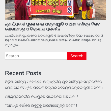
ନ୍ୟାର୍ଯ୍ୟଦାବୀ ପୁରଣ ନେଇ ଅଙ୍ଗନୱାଡି ଓ ଆଶା କର୍ମୀଙ୍କ ବିରାଟ
ଶୋଭାଯାତ୍ରା ଓ ବିକ୍ଷୋଭ ପ୍ରଦର୍ଶନ
ନ୍ୟାର୍ଯ୍ୟଦାବୀ ପୁରଣ ନେଇ ଅଙ୍ଗନୱାଡି ଓ ଆଶା କର୍ମୀଙ୍କ ବିରାଟ ଶୋଭାଯାତ୍ରା ଓ
ବିକ୍ଷୋଭ ପ୍ରଦର୍ଶନ ଗଜପତି, ୨୫।୨(ମନୋଜ ପାଢ଼ୀ)-: ଭାରତୀୟ ମଜଦୁର ସଂଘ ସହ
ଅନୁବନ୍ଧିତ…
Search
for:
Recent Posts
ଓଡ଼ିଶା ସାହିତ୍ୟ ମହୋତ୍ସବ ଓ ରାଷ୍ଟ୍ରୀୟ ଯୁବ ସାହିତ୍ୟିକ ସମ୍ମିଳନୀରେ
ଯୋଗଦାନ ନିମନ୍ତେ ଗଜପତି ଜିଲ୍ଲାର ସଦସ୍ୟମାନଙ୍କର ପୁରୀ ଗସ୍ତ* ।
ପଞ୍ଚାୟତସ୍ତରୀୟ ନିଶାମୁକ୍ତ ସଚେତନତା ଅଭିଯାନ।*
*ସାମାନ୍ୟ ବର୍ଷାରେ ଉବୁଟୁବୁ ପାରଳାଖେମୁଣ୍ଡି ସହର* !