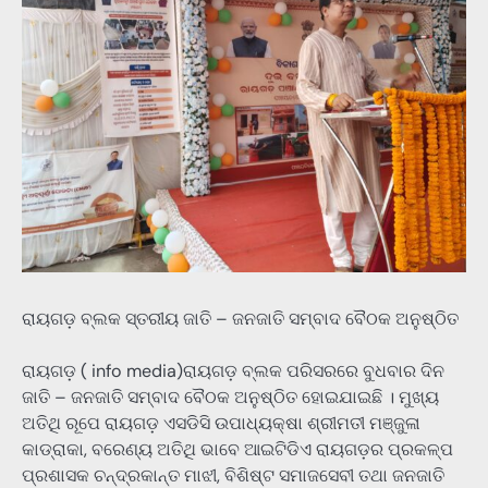
ରାୟଗଡ଼ ବ୍ଲକ ସ୍ତରୀୟ ଜାତି – ଜନଜାତି ସମ୍ବାଦ ବୈଠକ ଅନୁଷ୍ଠିତ
ରାୟଗଡ଼ ( info media)ରାୟଗଡ଼ ବ୍ଲକ ପରିସରରେ ବୁଧବାର ଦିନ
ଜାତି – ଜନଜାତି ସମ୍ବାଦ ବୈଠକ ଅନୁଷ୍ଠିତ ହୋଇଯାଇଛି । ମୁଖ୍ୟ
ଅତିଥି ରୂପେ ରାୟଗଡ଼ ଏସଡିସି ଉପାଧ୍ୟକ୍ଷା ଶ୍ରୀମତୀ ମଞ୍ଜୁଳା
କାଡ୍ରାକା, ବରେଣ୍ୟ ଅତିଥି ଭାବେ ଆଇଟିଡିଏ ରାୟଗଡ଼ର ପ୍ରକଳ୍ପ
ପ୍ରଶାସକ ଚନ୍ଦ୍ରକାନ୍ତ ମାଝୀ, ବିଶିଷ୍ଟ ସମାଜସେବୀ ତଥା ଜନଜାତି