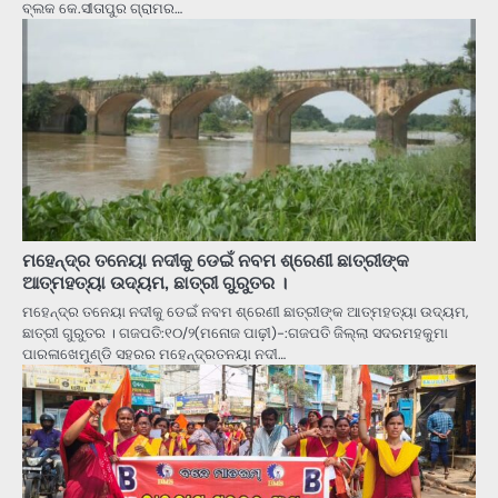
ବ୍ଲକ କେ.ସୀତାପୁର ଗ୍ରାମର…
ମହେନ୍ଦ୍ର ତନେୟା ନଦୀକୁ ଡେଇଁ ନବମ ଶ୍ରେଣୀ ଛାତ୍ରୀଙ୍କ
ଆତ୍ମହତ୍ୟା ଉଦ୍ୟମ, ଛାତ୍ରୀ ଗୁରୁତର ।
ମହେନ୍ଦ୍ର ତନେୟା ନଦୀକୁ ଡେଇଁ ନବମ ଶ୍ରେଣୀ ଛାତ୍ରୀଙ୍କ ଆତ୍ମହତ୍ୟା ଉଦ୍ୟମ,
ଛାତ୍ରୀ ଗୁରୁତର । ଗଜପତି:୧୦/୨(ମନୋଜ ପାଢ଼ୀ)-:ଗଜପତି ଜିଲ୍ଲା ସଦରମହକୁମା
ପାରଳାଖେମୁଣ୍ଡି ସହରର ମହେନ୍ଦ୍ରତନୟା ନଦୀ…