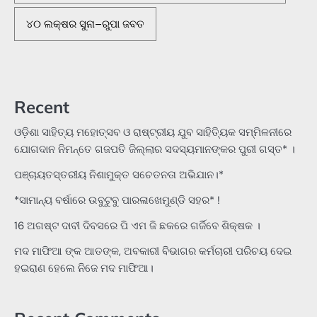
୪୦ ଲକ୍ଷର ସୁନା–ରୁପା ଜବତ
Recent
ଓଡ଼ିଶା ସାହିତ୍ୟ ମହୋତ୍ସବ ଓ ରାଷ୍ଟ୍ରୀୟ ଯୁବ ସାହିତ୍ୟିକ ସମ୍ମିଳନୀରେ
ଯୋଗଦାନ ନିମନ୍ତେ ଗଜପତି ଜିଲ୍ଲାର ସଦସ୍ୟମାନଙ୍କର ପୁରୀ ଗସ୍ତ* ।
ପଞ୍ଚାୟତସ୍ତରୀୟ ନିଶାମୁକ୍ତ ସଚେତନତା ଅଭିଯାନ।*
*ସାମାନ୍ୟ ବର୍ଷାରେ ଉବୁଟୁବୁ ପାରଳାଖେମୁଣ୍ଡି ସହର* !
16 ଅଗଷ୍ଟ ଦାବୀ ଦିବସରେ ପି ଏମ ଜି ଛକରେ ଗର୍ଜିବେ ଶିକ୍ଷକ ।
ମଦ ମାଫିଆ ଙ୍କ ଆତଙ୍କ, ଅବକାରୀ ବିଭାଗର କର୍ମଚାରୀ ପରିଚୟ ଦେଇ
ହଇରାଣ ହେଲେ ନିଜେ ମଦ ମାଫିଆ।