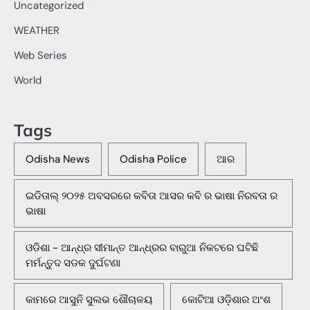
Uncategorized
WEATHER
Web Series
World
Tags
Odisha News
Odisha Police
ଆର
ଇଡିତାଲ୍ ୨୦୨୫ ଅବସରରେ କବିତା ଆସର କବି ର ଭାଷା ନିରବତା ର
ଭାଷା
ଓଡିଶା - ଆନ୍ଧ୍ର ସୀମାନ୍ତ ଆନ୍ଧ୍ରର ବାରୁଆ ନିକଟରେ ଘଟିଛି
ମର୍ମନ୍ତୁଦ ସଡକ ଦୁର୍ଘଟଣା
କାମରେ ଆସୁନି ସୁଲଭ ଶୌଚାଳୟ
କୋଟିଆ ଓଡ଼ିଶାର ଅଂଶ