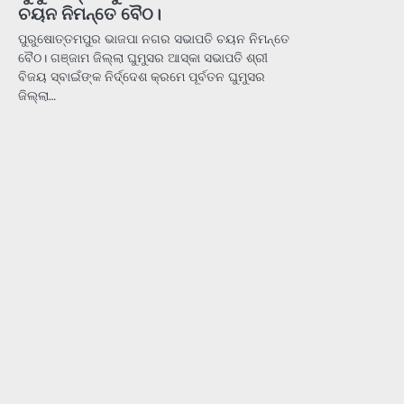
ଚୟନ ନିମନ୍ତେ ବୈଠ।
ପୁରୁଷୋତ୍ତମପୁର ଭାଜପା ନଗର ସଭାପତି ଚୟନ ନିମନ୍ତେ
ବୈଠ। ଗଞ୍ଜାମ ଜିଲ୍ଲା ଘୁମୁସର ଆସ୍କା ସଭାପତି ଶ୍ରୀ
ବିଜୟ ସ୍ବାଇଁଙ୍କ ନିର୍ଦ୍ଦେଶ କ୍ରମେ ପୂର୍ବତନ ଘୁମୁସର
ଜିଲ୍ଲା…