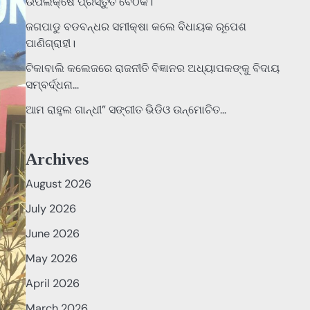
ଉପଲକ୍ଷେ ପ୍ରସ୍ତୁତି ବୈଠକ।
ଜଗପାଡୁ ବଡବନ୍ଧର ସମୀକ୍ଷା କଲେ ବିଧାୟକ ରୂପେଶ
ପାଣିଗ୍ରାହୀ।
ଟିକାବାଲି କଲେଜରେ ରାଜନୀତି ବିଜ୍ଞାନର ଅଧ୍ୟାପକଙ୍କୁ ବିଦାୟ
ସମ୍ବର୍ଦ୍ଧନା…
ଆମ ରାହୁଲ ଗାନ୍ଧୀ” ସଙ୍ଗୀତ ଭିଡିଓ ଉନ୍ମୋଚିତ…
Archives
August 2026
July 2026
June 2026
May 2026
April 2026
March 2026