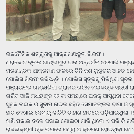
ରାଜନୈତିକ ଶତ୍ରୁତାରୁ ଆକ୍ରମଣ:ଦୁଇ ଗିରଫ।
ଧରାକୋଟ ବ୍ଲକ ଗାଙ୍ଗପୁର ଥାନା ଅନ୍ତର୍ଗତ ଝରପାରି ପଞ୍ଚା
ମରଣାନ୍ତକ ଆକ୍ରମଣ ଫଳରେ ତିନି ଜଣ ଗୁରୁତର ଆହତ ହୋଇଛନ
ପୋଲିସ ଗିରଫ କରିଛନ୍ତି । ପୋଲିସ ସୂତ୍ରରୁ ମିଳିଥିବା ସୂଚ
ପଞ୍ଚାୟତର ଗମ୍ଭାରିଆ ଗ୍ରାମର ଗରିବ ନାଇକଙ୍କ ସ୍ତ୍ରୀ ର
ଗରିବ ଆଜି ମଧ୍ୟାହ୍ନ ୧୨ ଟା ସମୟରେ ଘରକୁ ଆସୁଥିବା ବେଳେ
ସୁବଳ ନାଇକ ଓ ସୁଦାମ ନାଇକ ସହିତ ସେମାନଙ୍କର ବାପା ଓ ସ୍
ହାତ ଦେଖାଇ ଦେବାରୁ କାତିଟି ଡାହାଣ ହାତରେ ପଡ଼ିଯାଇଥିଲା
ହାଣି ପକାଇ ତଳେ ପକାଇ ଗୋଇଠା ମାରି ଥିଲେ ଏ ପରି କି ଗର
ରାଜଲକ୍ଷ୍ମୀ ଙ୍କ ଉପରେ ମଧ୍ୟ ଆକ୍ରମଣ ହୋଇଥିବା ସେ ଏତ