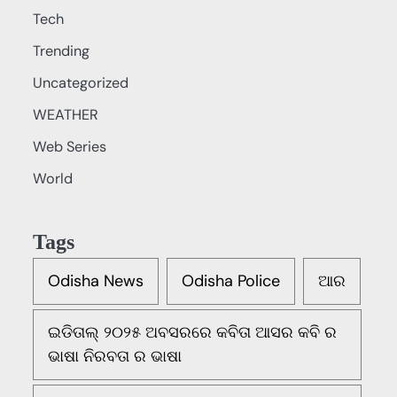
Tech
Trending
Uncategorized
WEATHER
Web Series
World
Tags
Odisha News
Odisha Police
ଆର
ଇଡିତାଲ୍ ୨୦୨୫ ଅବସରରେ କବିତା ଆସର କବି ର
ଭାଷା ନିରବତା ର ଭାଷା