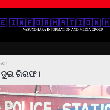
🇪‌ 🇮‌🇳‌🇫‌🇴‌🇷‌🇲‌🇦‌🇹‌🇮‌🇴‌🇳‌ 🇲
V̲A̲S̲U̲N̲D̲H̲A̲R̲A̲ I̲N̲F̲O̲R̲M̲A̲T̲I̲O̲N̲ A̲N̲D̲ M̲E̲D̲I̲A̲ G̲R̲O̲U̲P̲
ିରଫ।
:ଦୁଇ ଗିରଫ।