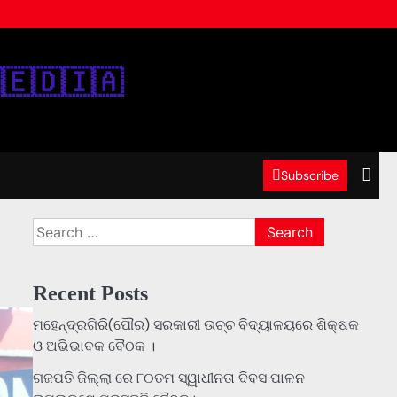
‌🇪‌🇩‌🇮‌🇦‌
Subscribe
Search
for:
Recent Posts
ମହେନ୍ଦ୍ରଗିରି(ପୌର) ସରକାରୀ ଉଚ୍ଚ ବିଦ୍ୟାଳୟରେ ଶିକ୍ଷକ
ଓ ଅଭିଭାବକ ବୈଠକ ।
ଗଜପତି ଜିଲ୍ଲା ରେ ୮୦ତମ ସ୍ୱାଧୀନତା ଦିବସ ପାଳନ