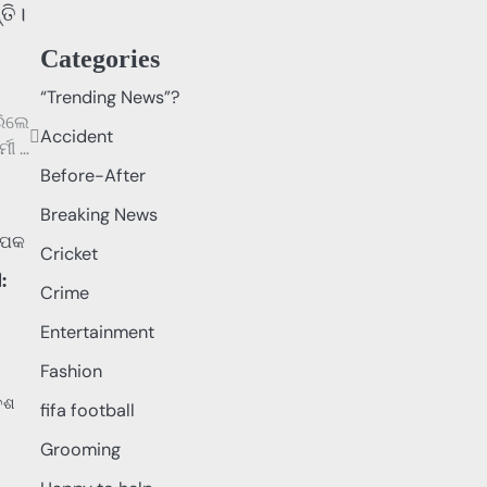
ତି।
Categories
“Trending News”?
ରିଲେ
Accident
ମୀ …
Before-After
Breaking News
Cricket
:
Crime
Entertainment
Fashion
େଶ
fifa football
Grooming