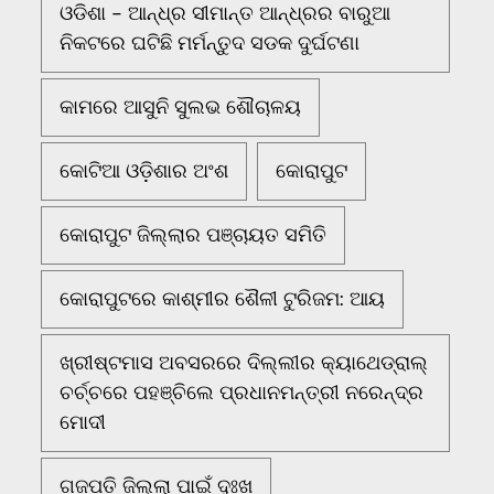
ଓଡିଶା - ଆନ୍ଧ୍ର ସୀମାନ୍ତ ଆନ୍ଧ୍ରର ବାରୁଆ
ନିକଟରେ ଘଟିଛି ମର୍ମନ୍ତୁଦ ସଡକ ଦୁର୍ଘଟଣା
କାମରେ ଆସୁନି ସୁଲଭ ଶୌଚାଳୟ
କୋଟିଆ ଓଡ଼ିଶାର ଅଂଶ
କୋରାପୁଟ
କୋରାପୁଟ ଜିଲ୍ଲାର ପଞ୍ଚାୟତ ସମିତି
କୋରାପୁଟରେ କାଶ୍ମୀର ଶୈଳୀ ଟୁରିଜମ: ଆୟ
ଖ୍ରୀଷ୍ଟମାସ ଅବସରରେ ଦିଲ୍ଲୀର କ୍ୟାଥେଡ୍ରାଲ୍
ଚର୍ଚ୍ଚରେ ପହଞ୍ଚିଲେ ପ୍ରଧାନମନ୍ତ୍ରୀ ନରେନ୍ଦ୍ର
ମୋଦୀ
ଗଜପତି ଜିଲ୍ଲା ପାଇଁ ଦୁଃଖ