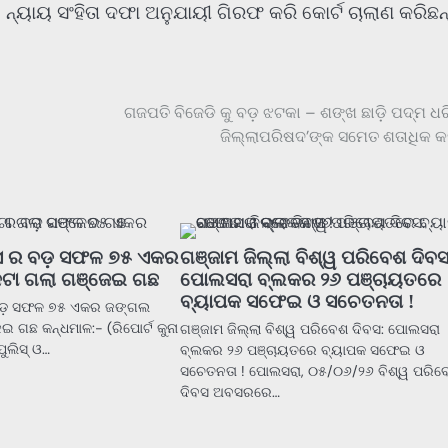
ନ୍ୟାୟ ସଂହିତା ଦଫା ଅନୁଯାୟୀ ଗିରଫ କରି କୋର୍ଟ ଚାଲାଣ କରିଛନ୍
ଗଜପତି ବିଜେଡି କୁ ବଡ଼ ଝଟକା – ଶଙ୍ଖ ଛାଡ଼ି ପଦ୍ମ ଧ
ଜିଲ୍ଲାପରିଷଦ’ଙ୍କ ସମେତ ଶତାଧିକ କର୍
ିସ ର ବଡ଼ ସଫଳ ୭୫ ଏକର
ଗଞ୍ଜାମ ଜିଲ୍ଲା ବିଶ୍ୱ ପରିବେଶ ଦିବସ
କଟା ଗଲା ଗଞ୍ଜେଇ ଗଛ
ପୋଲସରା ବ୍ଲକର ୨୬ ପଞ୍ଚାୟତରେ
ବ୍ୟାପକ ସଫେଇ ଓ ସଚେତନତା !
 ବଡ଼ ସଫଳ ୭୫ ଏକର ଜଙ୍ଗଲ
ଇ ଗଛ କନ୍ଧମାଳ:- (ରିପୋର୍ଟ କୁନା
ଗଞ୍ଜାମ ଜିଲ୍ଲା ବିଶ୍ୱ ପରିବେଶ ଦିବସ: ପୋଲସରା
ପୁଲିସ୍ ଓ…
ବ୍ଲକର ୨୬ ପଞ୍ଚାୟତରେ ବ୍ୟାପକ ସଫେଇ ଓ
ସଚେତନତା ! ପୋଲସରା, ୦୫/୦୬/୨୬ ବିଶ୍ୱ ପରିବ
ଦିବସ ଅବସରରେ…