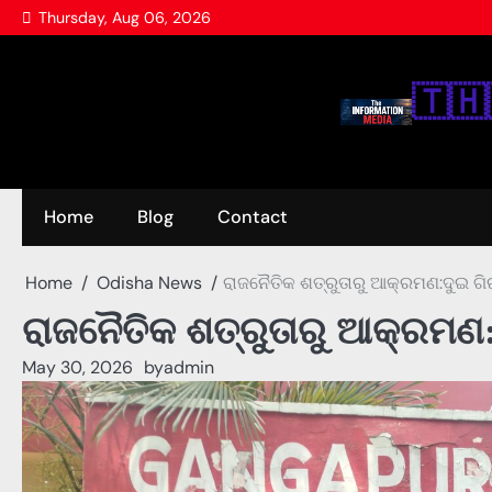
Skip
Thursday, Aug 06, 2026
to
content
🇹‌🇭‌
Home
Blog
Contact
Home
Odisha News
ରାଜନୈତିକ ଶତ୍ରୁତାରୁ ଆକ୍ରମଣ:ଦୁଇ ଗ
ରାଜନୈତିକ ଶତ୍ରୁତାରୁ ଆକ୍ରମଣ
May 30, 2026
by
admin