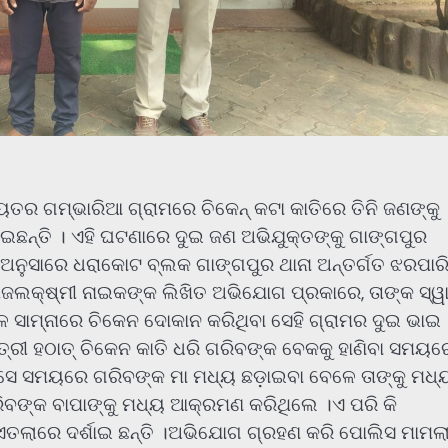
ୟତର ଗମ୍ଭାରିଆ ଗ୍ରାମରେ ଚିକେନ୍ କଟା କାତିରେ ତିନି ଜଣଙ୍କୁ
୍ତି । ଏହି ଘଟଣାରେ ଦୁଇ ଜଣ ଅଭିଯୁକ୍ତଙ୍କୁ ଗାଙ୍ଗପୁର
ନା ଅନୁସାରେ ଧରାକୋଟ ବ୍ଲକ ଗାଙ୍ଗପୁର ଥାନା ଅନ୍ତର୍ଗତ ଝରପାର
ାଜଲକ୍ଷ୍ମୀ ନାଇକଙ୍କ ଲିଖିତ ଅଭିଯୋଗ ପ୍ରକାରେ, ତାଙ୍କ ସ୍ୱ
 ସାମ୍ନାରେ ଚିକେନ ଦୋକାନ କରିଥିବା ସେହି ଗ୍ରାମର ଦୁଇ ଭାଇ
ତ୍ରୀ ହଠାତ୍ ଚିକେନ କାତି ଧରି ଗରିବଙ୍କ ବେକକୁ ହାଣିବା ସମୟର
 ।ସେ ସମୟରେ ଗରିବଙ୍କ ମା ମଧ୍ୟ ଛଡ଼ାଇବା ବେଳେ ତାଙ୍କୁ ମଧ୍
ିବଙ୍କ ବାପାଙ୍କୁ ମଧ୍ୟ ଆକ୍ରମଣ କରିଥିଲେ ।ଏ ପରି କି
ଲାରେ ଦର୍ଶାଇ ଛନ୍ତି ।ଅଭିଯୋଗ ଗ୍ରହଣ କରି ପୋଲିସ ମାମଲା