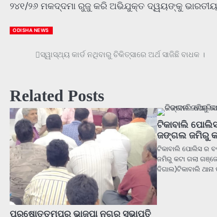
୨୪୧/୨୬ ମକଦ୍ଦମା ରୁଜୁ କରି ଅଭିଯୁକ୍ତ ଦ୍ୱୟଙ୍କୁ ଭାରତୀୟ 
ODISHA NEWS
ସ୍ୱାସ୍ଥ୍ୟ କାର୍ଡ ନଥିବାରୁ ଚିକିତ୍ସାରେ ଅର୍ଥ ସାଜିଛି ବାଧକ ।
Post
navigation
Related Posts
ଟିକାବାଲି ପୋଲ
ଜଙ୍ଗଲ ଜମିରୁ 
ଟିକାବାଲି ପୋଲିସ ର
ଜମିରୁ କଟା ଗଲା ଗଞ୍ଜେ
ଦିଗାଲ)ଟିକାବାଲି ଥାନା 
ପୁରୁଷୋତ୍ତମପୁର ଭାଜପା ନଗର ସଭାପତି