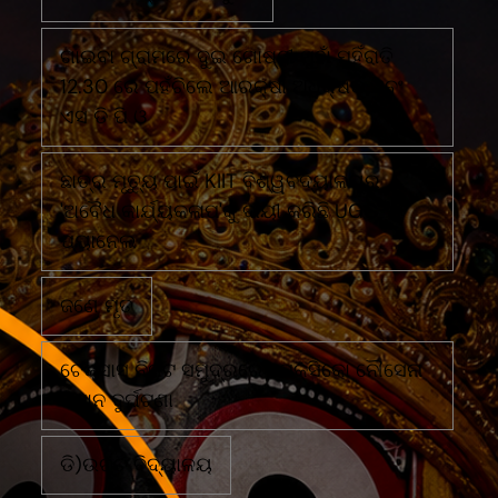
ଗାଇବା ଗ୍ରାମରେ ଦୁଇ ଗୋଷ୍ଠୀ ମୁହାଁ ମୁହିଁରାତି
12.30 ରେ ପହଁଚିଲେ ଆରକ୍ଷୀ ଅଧିକ୍ଷକ ଏବଂ
ଏସ ଡି ପି ଓ
ଛାତ୍ର ମୃତ୍ୟୁ ପାଇଁ KIIT ବିଶ୍ୱବିଦ୍ୟାଳୟର
'ଅବୈଧ କାର୍ଯ୍ୟକଳାପ'କୁ ଦାୟୀ କରିଛି UGC
ପ୍ୟାନେଲ
ଜଣେ ମୃତ
ଟେକ୍ସାସ ନିକଟ ସମୁଦ୍ରରେ ମେକ୍ସିକୋ ନୌସେନା
ବିମାନ ଦୁର୍ଘଟଣା
ଡି)ଉଚ୍ଚ ବିଦ୍ୟାଳୟ