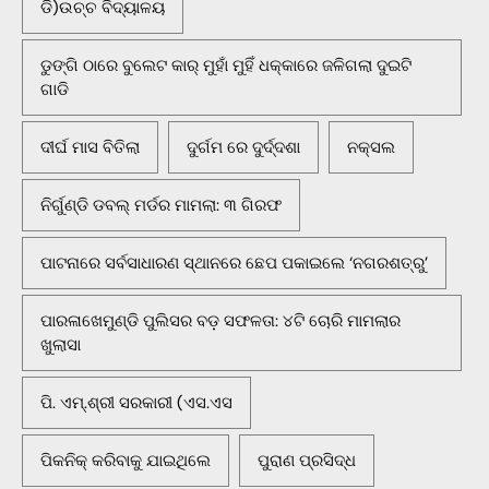
ଡି)ଉଚ୍ଚ ବିଦ୍ୟାଳୟ
ଡୁଙ୍ଗି ଠାରେ ବୁଲେଟ କାର୍ ମୁହାଁ ମୁହିଁ ଧକ୍କାରେ ଜଳିଗଲା ଦୁଇଟି
ଗାଡି
ଦୀର୍ଘ ମାସ ବିତିଲା
ଦୁର୍ଗମ ରେ ଦୁର୍ଦ୍ଦଶା
ନକ୍ସଲ
ନିର୍ଗୁଣ୍ଡି ଡବଲ୍ ମର୍ଡର ମାମଲା: ୩ ଗିରଫ
ପାଟନାରେ ସର୍ବସାଧାରଣ ସ୍ଥାନରେ ଛେପ ପକାଇଲେ ‘ନଗରଶତ୍ରୁ’
ପାରଳାଖେମୁଣ୍ଡି ପୁଲିସର ବଡ଼ ସଫଳତା: ୪ଟି ଚୋରି ମାମଲାର
ଖୁଲାସା
ପି. ଏମ୍.ଶ୍ରୀ ସରକାରୀ (ଏସ.ଏସ
ପିକନିକ୍‌ କରିବାକୁ ଯାଇଥିଲେ
ପୁରାଣ ପ୍ରସିଦ୍ଧ