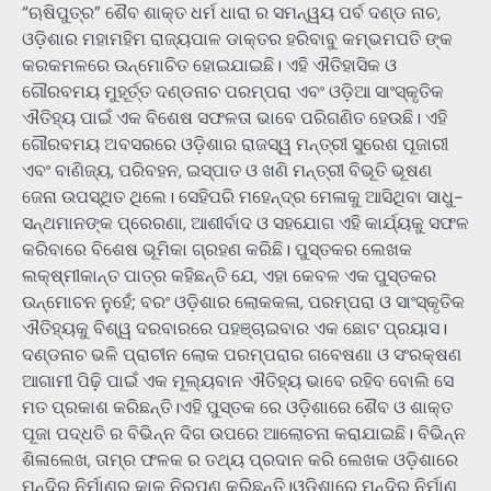
“ଋଷିପୁତ୍ର” ଶୈବ ଶାକ୍ତ ଧର୍ମ ଧାରା ର ସମନ୍ୱୟ ପର୍ବ ଦଣ୍ଡ ନାଚ,
ଓଡ଼ିଶାର ମହାମହିମ ରାଜ୍ୟପାଳ ଡାକ୍ତର ହରିବାବୁ କମ୍ଭମପତି ଙ୍କ
କରକମଳରେ ଉନ୍ମୋଚିତ ହୋଇଯାଇଛି। ଏହି ଐତିହାସିକ ଓ
ଗୌରବମୟ ମୁହୂର୍ତ୍ତ ଦଣ୍ଡନାଚ ପରମ୍ପରା ଏବଂ ଓଡ଼ିଆ ସାଂସ୍କୃତିକ
ଐତିହ୍ୟ ପାଇଁ ଏକ ବିଶେଷ ସଫଳତା ଭାବେ ପରିଗଣିତ ହେଉଛି। ଏହି
ଗୌରବମୟ ଅବସରରେ ଓଡ଼ିଶାର ରାଜସ୍ୱ ମନ୍ତ୍ରୀ ସୁରେଶ ପୂଜାରୀ
ଏବଂ ବାଣିଜ୍ୟ, ପରିବହନ, ଇସ୍ପାତ ଓ ଖଣି ମନ୍ତ୍ରୀ ବିଭୂତି ଭୂଷଣ
ଜେନା ଉପସ୍ଥିତ ଥିଲେ। ସେହିପରି ମହେନ୍ଦ୍ର ମେଳାକୁ ଆସିଥିବା ସାଧୁ-
ସନ୍ଥମାନଙ୍କ ପ୍ରେରଣା, ଆଶୀର୍ବାଦ ଓ ସହଯୋଗ ଏହି କାର୍ଯ୍ୟକୁ ସଫଳ
କରିବାରେ ବିଶେଷ ଭୂମିକା ଗ୍ରହଣ କରିଛି। ପୁସ୍ତକର ଲେଖକ
ଲକ୍ଷ୍ମୀକାନ୍ତ ପାତ୍ର କହିଛନ୍ତି ଯେ, ଏହା କେବଳ ଏକ ପୁସ୍ତକର
ଉନ୍ମୋଚନ ନୁହେଁ; ବରଂ ଓଡ଼ିଶାର ଲୋକକଳା, ପରମ୍ପରା ଓ ସାଂସ୍କୃତିକ
ଐତିହ୍ୟକୁ ବିଶ୍ୱ ଦରବାରରେ ପହଞ୍ଚାଇବାର ଏକ ଛୋଟ ପ୍ରୟାସ।
ଦଣ୍ଡନାଚ ଭଳି ପ୍ରାଚୀନ ଲୋକ ପରମ୍ପରାର ଗବେଷଣା ଓ ସଂରକ୍ଷଣ
ଆଗାମୀ ପିଢ଼ି ପାଇଁ ଏକ ମୂଲ୍ୟବାନ ଐତିହ୍ୟ ଭାବେ ରହିବ ବୋଲି ସେ
ମତ ପ୍ରକାଶ କରିଛନ୍ତି।ଏହି ପୁସ୍ତକ ରେ ଓଡ଼ିଶାରେ ଶୈବ ଓ ଶାକ୍ତ
ପୂଜା ପଦ୍ଧତି ର ବିଭିନ୍ନ ଦିଗ ଉପରେ ଆଲୋଚନା କରାଯାଇଛି। ବିଭିନ୍ନ
ଶିଳାଲେଖ, ତାମ୍ର ଫଳକ ର ତଥ୍ୟ ପ୍ରଦାନ କରି ଲେଖକ ଓଡ଼ିଶାରେ
ମନ୍ଦିର ନିର୍ମାଣର କାଳ ନିରୂପଣ କରିଛନ୍ତି।ଓଡ଼ିଶାରେ ମନ୍ଦିର ନିର୍ମାଣ