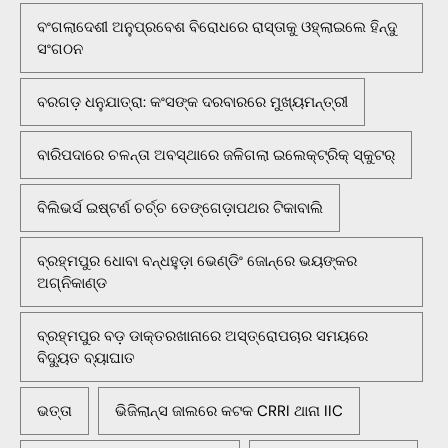
ବଂଗଲାଦେଶୀ ଅନୁପ୍ରବେଶ ବିରୋଧରେ ରାସ୍ତାକୁ ଓହ୍ଲାଇଲେ ହିନ୍ଦୁ
ସଂଗଠନ
ବରଗଡ଼ ଧନୁଯାତ୍ରା: କଂସଙ୍କ ଦରବାରରେ ମୁଖ୍ୟମନ୍ତ୍ରୀ
ବାରିପଦାରେ ଚଳନ୍ତା ଅବସ୍ଥାରେ ଜଳିଗଲା ଇଲେକ୍ଟ୍ରିକ୍ ସ୍କୁଟର୍
ବିଲିଭର୍ସ ଇଷ୍ଟର୍ଣ ଚର୍ଚ୍ଚ ତେଙ୍ଗେଡ଼ାପଥର ଟିକାବାଲି
ବ୍ରହ୍ମପୁର ଧୋବା ବନ୍ଧହୁଡ଼ା ଭେଣ୍ଡିଂ ଜୋନ୍‌ରେ ଭୟଙ୍କର
ଅଗ୍ନିକାଣ୍ଡ
ବ୍ରହ୍ମପୁର ବଡ଼ ଡାକ୍ତରଖାନାରେ ଅସ୍ତ୍ରୋପଚାର ସମୟରେ
ବିଦ୍ୟୁତ ବ୍ୟାଘାତ
ଭତ୍ତା
ଭିଜିଲାନ୍ସ ଜାଲରେ କଟକ CRRI ଥାନା IIC