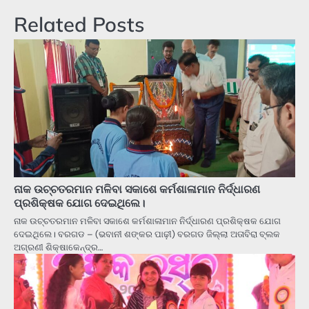
Related Posts
ନାକ ଉଚ୍ଚତରମାନ ମଳିବା ସକାଶେ କର୍ମଶାଳାମାନ ନିର୍ଦ୍ଧାରଣ
ପ୍ରଶିକ୍ଷକ ଯୋଗ ଦେଇଥିଲେ।
ନାକ ଉଚ୍ଚତରମାନ ମଳିବା ସକାଶେ କର୍ମଶାଳାମାନ ନିର୍ଦ୍ଧାରଣ ପ୍ରଶିକ୍ଷକ ଯୋଗ
ଦେଇଥିଲେ। ବରଗଡ – (ଭବାନୀ ଶଙ୍କର ପାଢ଼ୀ) ବରଗଡ ଜିଲ୍ଲା ଅତାବିରା ବ୍ଲକ
ଅଗ୍ରଣୀ ଶିକ୍ଷାକେନ୍ଦ୍ର…