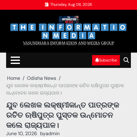
Skip
Thursday, Aug 06, 2026
to
content
‌
‌
V̲A̲S̲U̲N̲D̲H̲A̲R̲A̲ I̲N̲F̲O̲R̲M̲A̲T̲I̲O̲N̲ A̲N̲D̲ M̲E̲D̲I̲A̲ G̲R̲O̲U̲P̲
Subscribe
Home
Odisha News
ଯୁବ ଲେଖକ ଲକ୍ଷ୍ମୀକାନ୍ତ ପାତ୍ରଙ୍କ ରଚିତ ଋଷିପୁତ୍ର ପୁସ୍ତକ
ଉନ୍ମୋଚନ କଲେ ରାଜ୍ୟପାଳ।
ଯୁବ ଲେଖକ ଲକ୍ଷ୍ମୀକାନ୍ତ ପାତ୍ରଙ୍କ
ରଚିତ ଋଷିପୁତ୍ର ପୁସ୍ତକ ଉନ୍ମୋଚନ
କଲେ ରାଜ୍ୟପାଳ।
June 10, 2026
by
admin