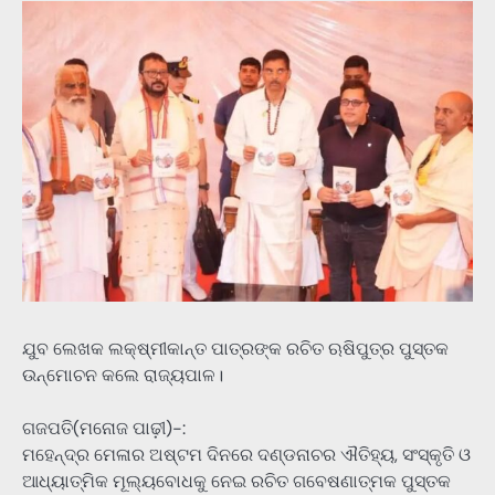
ଯୁବ ଲେଖକ ଲକ୍ଷ୍ମୀକାନ୍ତ ପାତ୍ରଙ୍କ ରଚିତ ଋଷିପୁତ୍ର ପୁସ୍ତକ
ଉନ୍ମୋଚନ କଲେ ରାଜ୍ୟପାଳ।
ଗଜପତି(ମନୋଜ ପାଢ଼ୀ)-:
ମହେନ୍ଦ୍ର ମେଳାର ଅଷ୍ଟମ ଦିନରେ ଦଣ୍ଡନାଚର ଐତିହ୍ୟ, ସଂସ୍କୃତି ଓ
ଆଧ୍ୟାତ୍ମିକ ମୂଲ୍ୟବୋଧକୁ ନେଇ ରଚିତ ଗବେଷଣାତ୍ମକ ପୁସ୍ତକ