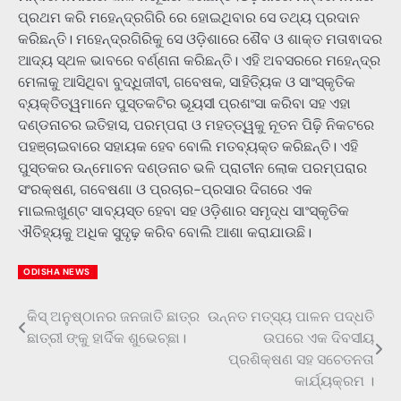
ପ୍ରଥମ କରି ମହେନ୍ଦ୍ରଗିରି ରେ ହୋଇଥିବାର ସେ ତଥ୍ୟ ପ୍ରଦାନ
କରିଛନ୍ତି। ମହେନ୍ଦ୍ରଗିରିକୁ ସେ ଓଡ଼ିଶାରେ ଶୈବ ଓ ଶାକ୍ତ ମତାଵାଦର
ଆଦ୍ୟ ସ୍ଥଳ ଭାବରେ ବର୍ଣ୍ଣନା କରିଛନ୍ତି। ଏହି ଅବସରରେ ମହେନ୍ଦ୍ର
ମେଳାକୁ ଆସିଥିବା ବୁଦ୍ଧିଜୀବୀ, ଗବେଷକ, ସାହିତ୍ୟିକ ଓ ସାଂସ୍କୃତିକ
ବ୍ୟକ୍ତିତ୍ୱମାନେ ପୁସ୍ତକଟିର ଭୂୟସୀ ପ୍ରଶଂସା କରିବା ସହ ଏହା
ଦଣ୍ଡନାଚର ଇତିହାସ, ପରମ୍ପରା ଓ ମହତ୍ତ୍ୱକୁ ନୂତନ ପିଢ଼ି ନିକଟରେ
ପହଞ୍ଚାଇବାରେ ସହାୟକ ହେବ ବୋଲି ମତବ୍ୟକ୍ତ କରିଛନ୍ତି। ଏହି
ପୁସ୍ତକର ଉନ୍ମୋଚନ ଦଣ୍ଡନାଚ ଭଳି ପ୍ରାଚୀନ ଲୋକ ପରମ୍ପରାର
ସଂରକ୍ଷଣ, ଗବେଷଣା ଓ ପ୍ରଚାର-ପ୍ରସାର ଦିଗରେ ଏକ
ମାଇଲଖୁଣ୍ଟ ସାବ୍ୟସ୍ତ ହେବା ସହ ଓଡ଼ିଶାର ସମୃଦ୍ଧ ସାଂସ୍କୃତିକ
ଐତିହ୍ୟକୁ ଅଧିକ ସୁଦୃଢ଼ କରିବ ବୋଲି ଆଶା କରାଯାଉଛି।
ODISHA NEWS
କିସ୍ ଅନୁଷ୍ଠାନର ଜନଜାତି ଛାତ୍ର
ଉନ୍ନତ ମତ୍ସ୍ୟ ପାଳନ ପଦ୍ଧତି
Post
ଛାତ୍ରୀ ଙ୍କୁ ହାର୍ଦିକ ଶୁଭେଚ୍ଛା।
ଉପରେ ଏକ ଦିବସୀୟ
navigation
ପ୍ରଶିକ୍ଷଣ ସହ ସଚେତନତା
କାର୍ଯ୍ୟକ୍ରମ ।