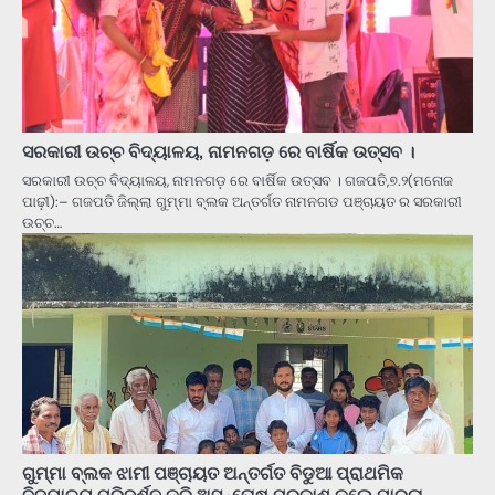
ସରକାରୀ ଉଚ୍ଚ ବିଦ୍ୟାଳୟ, ନାମନଗଡ଼ ରେ ବାର୍ଷିକ ଉତ୍ସବ ।
ସରକାରୀ ଉଚ୍ଚ ବିଦ୍ୟାଳୟ, ନାମନଗଡ଼ ରେ ବାର୍ଷିକ ଉତ୍ସବ । ଗଜପତି,୭.୨(ମନୋଜ
ପାଢ଼ୀ):– ଗଜପତି ଜିଲ୍ଲା ଗୁମ୍ମା ବ୍ଲକ ଅନ୍ତର୍ଗତ ନାମନଗଡ ପଞ୍ଚାୟତ ର ସରକାରୀ
ଉଚ୍ଚ…
ଗୁମ୍ମା ବ୍ଲକ ଝାମୀ ପଞ୍ଚାୟତ ଅନ୍ତର୍ଗତ ବିଡୁଆ ପ୍ରାଥମିକ
ବିଦ୍ୟାଳୟ ପରିଦର୍ଶନ କରି ଅସନ୍ତୋଷ ପ୍ରକାଶ କଲେ ପାରଳା