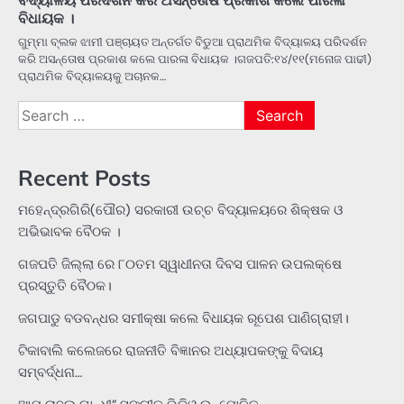
ବିଧାୟକ ।
ଗୁମ୍ମା ବ୍ଲକ ଝାମୀ ପଞ୍ଚାୟତ ଅନ୍ତର୍ଗତ ବିଡୁଆ ପ୍ରାଥମିକ ବିଦ୍ୟାଳୟ ପରିଦର୍ଶନ
କରି ଅସନ୍ତୋଷ ପ୍ରକାଶ କଲେ ପାରଳା ବିଧାୟକ ।ଗଜପତି:୧୪/୧୧(ମନୋଜ ପାଢୀ)
ପ୍ରାଥମିକ ବିଦ୍ୟାଳୟକୁ ଅଚାନକ…
Search
for:
Recent Posts
ମହେନ୍ଦ୍ରଗିରି(ପୌର) ସରକାରୀ ଉଚ୍ଚ ବିଦ୍ୟାଳୟରେ ଶିକ୍ଷକ ଓ
ଅଭିଭାବକ ବୈଠକ ।
ଗଜପତି ଜିଲ୍ଲା ରେ ୮୦ତମ ସ୍ୱାଧୀନତା ଦିବସ ପାଳନ ଉପଲକ୍ଷେ
ପ୍ରସ୍ତୁତି ବୈଠକ।
ଜଗପାଡୁ ବଡବନ୍ଧର ସମୀକ୍ଷା କଲେ ବିଧାୟକ ରୂପେଶ ପାଣିଗ୍ରାହୀ।
ଟିକାବାଲି କଲେଜରେ ରାଜନୀତି ବିଜ୍ଞାନର ଅଧ୍ୟାପକଙ୍କୁ ବିଦାୟ
ସମ୍ବର୍ଦ୍ଧନା…