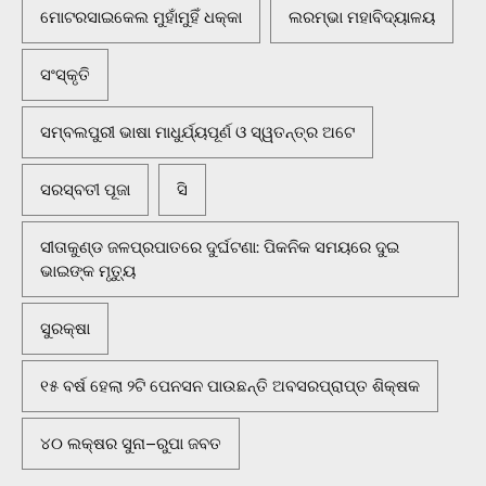
ମୋଟରସାଇକେଲ ମୁହାଁମୁହିଁ ଧକ୍କା
ଲରମ୍ଭା ମହାବିଦ୍ୟାଳୟ
ସଂସ୍କୃତି
ସମ୍ବଲପୁରୀ ଭାଷା ମାଧୁର୍ଯ୍ୟପୂର୍ଣ ଓ ସ୍ୱତନ୍ତ୍ର ଅଟେ
ସରସ୍ବତୀ ପୂଜା
ସି
ସୀତାକୁଣ୍ଡ ଜଳପ୍ରପାତରେ ଦୁର୍ଘଟଣା: ପିକନିକ ସମୟରେ ଦୁଇ
ଭାଇଙ୍କ ମୃତ୍ୟୁ
ସୁରକ୍ଷା
୧୫ ବର୍ଷ ହେଲା ୨ଟି ପେନସନ ପାଉଛନ୍ତି ଅବସରପ୍ରାପ୍ତ ଶିକ୍ଷକ
୪୦ ଲକ୍ଷର ସୁନା–ରୁପା ଜବତ