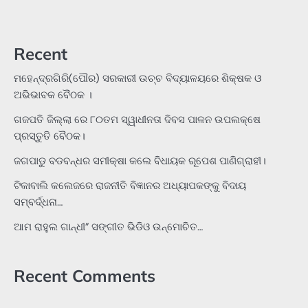
Recent
ମହେନ୍ଦ୍ରଗିରି(ପୌର) ସରକାରୀ ଉଚ୍ଚ ବିଦ୍ୟାଳୟରେ ଶିକ୍ଷକ ଓ
ଅଭିଭାବକ ବୈଠକ ।
ଗଜପତି ଜିଲ୍ଲା ରେ ୮୦ତମ ସ୍ୱାଧୀନତା ଦିବସ ପାଳନ ଉପଲକ୍ଷେ
ପ୍ରସ୍ତୁତି ବୈଠକ।
ଜଗପାଡୁ ବଡବନ୍ଧର ସମୀକ୍ଷା କଲେ ବିଧାୟକ ରୂପେଶ ପାଣିଗ୍ରାହୀ।
ଟିକାବାଲି କଲେଜରେ ରାଜନୀତି ବିଜ୍ଞାନର ଅଧ୍ୟାପକଙ୍କୁ ବିଦାୟ
ସମ୍ବର୍ଦ୍ଧନା…
ଆମ ରାହୁଲ ଗାନ୍ଧୀ” ସଙ୍ଗୀତ ଭିଡିଓ ଉନ୍ମୋଚିତ…
Recent Comments