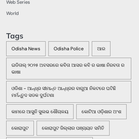
Web Series
World
Tags
Odisha News
Odisha Police
ଆର
ଇଡିତାଲ୍ ୨୦୨୫ ଅବସରରେ କବିତା ଆସର କବି ର ଭାଷା ନିରବତା ର
ଭାଷା
ଓଡିଶା - ଆନ୍ଧ୍ର ସୀମାନ୍ତ ଆନ୍ଧ୍ରର ବାରୁଆ ନିକଟରେ ଘଟିଛି
ମର୍ମନ୍ତୁଦ ସଡକ ଦୁର୍ଘଟଣା
କାମରେ ଆସୁନି ସୁଲଭ ଶୌଚାଳୟ
କୋଟିଆ ଓଡ଼ିଶାର ଅଂଶ
କୋରାପୁଟ
କୋରାପୁଟ ଜିଲ୍ଲାର ପଞ୍ଚାୟତ ସମିତି