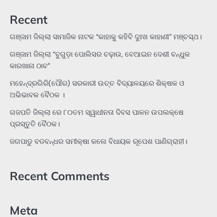
Recent
ଗଞ୍ଜାମ ଜିଲ୍ଲା ସାମାଜିକ ନାଟକ “କାହାକୁ କହିବି ଦୁଃଖ କାହାଣୀ” ମଞ୍ଚସ୍ଥ।
ଗଞ୍ଜାମ ଜିଲ୍ଲା “ବୁଗୁଡ଼ା ପୋଲିସର ଚଢ଼ାଉ, ବେଆଇନ ଦେଶୀ ବନ୍ଧୁକ
କାରଖାନା ଠାବ”
ମହେନ୍ଦ୍ରଗିରି(ପୌର) ସରକାରୀ ଉଚ୍ଚ ବିଦ୍ୟାଳୟରେ ଶିକ୍ଷକ ଓ
ଅଭିଭାବକ ବୈଠକ ।
ଗଜପତି ଜିଲ୍ଲା ରେ ୮୦ତମ ସ୍ୱାଧୀନତା ଦିବସ ପାଳନ ଉପଲକ୍ଷେ
ପ୍ରସ୍ତୁତି ବୈଠକ।
ଜଗପାଡୁ ବଡବନ୍ଧର ସମୀକ୍ଷା କଲେ ବିଧାୟକ ରୂପେଶ ପାଣିଗ୍ରାହୀ।
Recent Comments
Meta