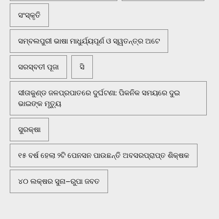
ସଂସ୍କୃତି
ସମ୍ବଲପୁରୀ ଭାଷା ମାଧୁର୍ଯ୍ୟପୂର୍ଣ ଓ ସ୍ୱତନ୍ତ୍ର ଅଟେ
ସରସ୍ବତୀ ପୂଜା
ସି
ସୀତାକୁଣ୍ଡ ଜଳପ୍ରପାତରେ ଦୁର୍ଘଟଣା: ପିକନିକ ସମୟରେ ଦୁଇ
ଭାଇଙ୍କ ମୃତ୍ୟୁ
ସୁରକ୍ଷା
୧୫ ବର୍ଷ ହେଲା ୨ଟି ପେନସନ ପାଉଛନ୍ତି ଅବସରପ୍ରାପ୍ତ ଶିକ୍ଷକ
୪୦ ଲକ୍ଷର ସୁନା–ରୁପା ଜବତ