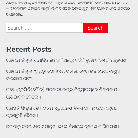
ଆନ୍ତଃ ଜିଲ୍ଲା ଯୁବ ବିନିମୟ ପ୍ରଶିକ୍ଷଣ ଶିବିର ଉଦଯାପିତ ହୋଇଯାଇଛି। ବରଗଡ଼
– ୬,୨(ଭବାନୀ ଶଙ୍କର ପାଢ଼ୀ) ଭାରତ ସରକାରଙ୍କ ଯୁବ ଏବଂ ଖେଳ ମନ୍ତ୍ରଣାଳୟର
ଅଧୀନରେ…
Search
for:
Recent Posts
ଗଞ୍ଜାମ ଜିଲ୍ଲା ସାମାଜିକ ନାଟକ “କାହାକୁ କହିବି ଦୁଃଖ କାହାଣୀ” ମଞ୍ଚସ୍ଥ।
ଗଞ୍ଜାମ ଜିଲ୍ଲା “ବୁଗୁଡ଼ା ପୋଲିସର ଚଢ଼ାଉ, ବେଆଇନ ଦେଶୀ ବନ୍ଧୁକ
କାରଖାନା ଠାବ”
ମହେନ୍ଦ୍ରଗିରି(ପୌର) ସରକାରୀ ଉଚ୍ଚ ବିଦ୍ୟାଳୟରେ ଶିକ୍ଷକ ଓ
ଅଭିଭାବକ ବୈଠକ ।
ଗଜପତି ଜିଲ୍ଲା ରେ ୮୦ତମ ସ୍ୱାଧୀନତା ଦିବସ ପାଳନ ଉପଲକ୍ଷେ
ପ୍ରସ୍ତୁତି ବୈଠକ।
ଜଗପାଡୁ ବଡବନ୍ଧର ସମୀକ୍ଷା କଲେ ବିଧାୟକ ରୂପେଶ ପାଣିଗ୍ରାହୀ।