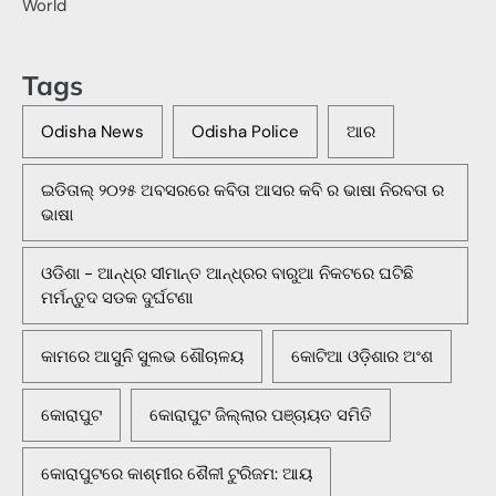
World
Tags
Odisha News
Odisha Police
ଆର
ଇଡିତାଲ୍ ୨୦୨୫ ଅବସରରେ କବିତା ଆସର କବି ର ଭାଷା ନିରବତା ର
ଭାଷା
ଓଡିଶା - ଆନ୍ଧ୍ର ସୀମାନ୍ତ ଆନ୍ଧ୍ରର ବାରୁଆ ନିକଟରେ ଘଟିଛି
ମର୍ମନ୍ତୁଦ ସଡକ ଦୁର୍ଘଟଣା
କାମରେ ଆସୁନି ସୁଲଭ ଶୌଚାଳୟ
କୋଟିଆ ଓଡ଼ିଶାର ଅଂଶ
କୋରାପୁଟ
କୋରାପୁଟ ଜିଲ୍ଲାର ପଞ୍ଚାୟତ ସମିତି
କୋରାପୁଟରେ କାଶ୍ମୀର ଶୈଳୀ ଟୁରିଜମ: ଆୟ