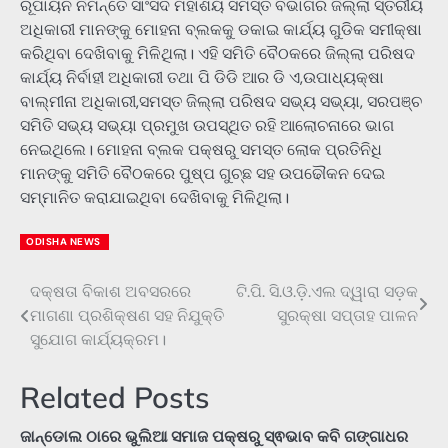
ରୂପାୟନ ନିମନ୍ତେ ସାଂସଦ ମହାଶୟ ସମସ୍ତ ବିଭାଗର ଜିଲ୍ଲା ସ୍ତରୀୟ
ଅଧିକାରୀ ମାନଙ୍କୁ ମୋହନା ବ୍ଲକକୁ ଡକାଇ କାର୍ଯ୍ୟ ଗୁଡିକ ସମୀକ୍ଷା
କରିଥିବା ଦେଖିବାକୁ ମିଳିଥିଲା। ଏହି ସମିତି ବୈଠକରେ ଜିଲ୍ଲା ପରିଷଦ
କାର୍ଯ୍ୟ ନିର୍ବାହୀ ଅଧିକାରୀ ତଥା ପି ଡିଡି ଆର ଡି ଏ,ଉପାଧ୍ୟକ୍ଷା
ବାଲ୍ମୀନା ଅଧିକାରୀ,ସମସ୍ତ ଜିଲ୍ଲା ପରିଷଦ ସଭ୍ୟ ସଭ୍ୟା, ସରପଞ୍ଚ
ସମିତି ସଭ୍ୟ ସଭ୍ୟା ପ୍ରମୁଖ ଉପସ୍ଥିତ ରହି ଆଲୋଚନାରେ ଭାଗ
ନେଇଥିଲେ। ମୋହନା ବ୍ଲକ ପକ୍ଷରୁ ସମସ୍ତ ଲୋକ ପ୍ରତିନିଧି
ମାନଙ୍କୁ ସମିତି ବୈଠକରେ ପୁଷ୍ପ ଗୁଚ୍ଛ ସହ ଉପଢୌକନ ଦେଇ
ସମ୍ମାନିତ କରାଯାଇଥିବା ଦେଖିବାକୁ ମିଳିଥିଲା।
ODISHA NEWS
ଦକ୍ଷତା ବିକାଶ ଅବସରରେ
ଟି.ପି. ସି.ଓ.ଡ଼ି.ଏଲ ଦ୍ୱାରା ସଡ଼କ
Post
ମାଗଣା ପ୍ରଶିକ୍ଷଣ ସହ ନିଯୁକ୍ତି
ସୁରକ୍ଷା ସପ୍ତାହ ପାଳନ
navigation
ସୁଯୋଗ କାର୍ଯ୍ୟକ୍ରମ।
Related Posts
ଜାନ୍ଡୋଲ ଠାରେ ଭୁଲିଆ ସମାଜ ପକ୍ଷରୁ ସ୍ଵଭାବ କବି ଗଙ୍ଗାଧର