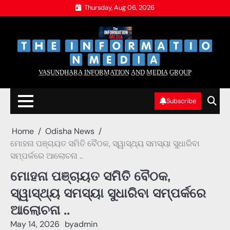
Skip
Thursday, Aug 06, 2026
to
content
‌
‌
V̲A̲S̲U̲N̲D̲H̲A̲R̲A̲ I̲N̲F̲O̲R̲M̲A̲T̲I̲O̲N̲ A̲N̲D̲ M̲E̲D̲I̲A̲ G̲R̲O̲U̲P̲
Subscribe
Home
Odisha News
ମୋହନା ପଞ୍ଚାୟତ ସମିତି ବୈଠକ, ସ୍ୱାସ୍ଥ୍ୟ ସମସ୍ୟା ସୁଧାରିବା
ସମ୍ପର୍କରେ ଆଲୋଚନା ..
ମୋହନା ପଞ୍ଚାୟତ ସମିତି ବୈଠକ,
ସ୍ୱାସ୍ଥ୍ୟ ସମସ୍ୟା ସୁଧାରିବା ସମ୍ପର୍କରେ
ଆଲୋଚନା ..
May 14, 2026
by
admin