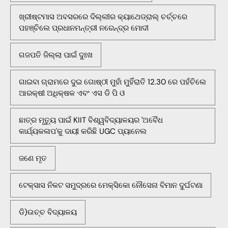
ଖ୍ରୀଷ୍ଟମାସ ଅବସରରେ ଦିଲ୍ଲୀର କ୍ୟାଥେଡ୍ରାଲ୍ ଚର୍ଚ୍ଚରେ
ପହଞ୍ଚିଲେ ପ୍ରଧାନମନ୍ତ୍ରୀ ନରେନ୍ଦ୍ର ମୋଦୀ
ଗଜପତି ଜିଲ୍ଲା ପାଇଁ ଦୁଃଖ
ଗାଇବା ଗ୍ରାମରେ ଦୁଇ ଗୋଷ୍ଠୀ ମୁହାଁ ମୁହିଁରାତି 12.30 ରେ ପହଁଚିଲେ
ଆରକ୍ଷୀ ଅଧିକ୍ଷକ ଏବଂ ଏସ ଡି ପି ଓ
ଛାତ୍ର ମୃତ୍ୟୁ ପାଇଁ KIIT ବିଶ୍ୱବିଦ୍ୟାଳୟର 'ଅବୈଧ
କାର୍ଯ୍ୟକଳାପ'କୁ ଦାୟୀ କରିଛି UGC ପ୍ୟାନେଲ
ଜଣେ ମୃତ
ଟେକ୍ସାସ ନିକଟ ସମୁଦ୍ରରେ ମେକ୍ସିକୋ ନୌସେନା ବିମାନ ଦୁର୍ଘଟଣା
ଡି)ଉଚ୍ଚ ବିଦ୍ୟାଳୟ