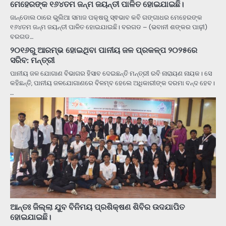
ମେହେରଙ୍କ ୧୬୪ତମ ଜନ୍ମ ଜୟନ୍ତୀ ପାଳିତ ହୋଇଯାଇଛି।
ଜାନ୍ଡୋଲ ଠାରେ ଭୁଲିଆ ସମାଜ ପକ୍ଷରୁ ସ୍ଵଭାବ କବି ଗଙ୍ଗାଧର ମେହେରଙ୍କ
୧୬୪ତମ ଜନ୍ମ ଜୟନ୍ତୀ ପାଳିତ ହୋଇଯାଇଛି। ବରଗଡ – (ଭବାନୀ ଶଙ୍କର ପାଢ଼ୀ)
ବରଗଡ…
୨୦୧୬ରୁ ଆରମ୍ଭ ହୋଇଥିବା ପାନୀୟ ଜଳ ପ୍ରକଳ୍ପ ୨୦୨୫ରେ
ସରିବ: ମନ୍ତ୍ରୀ
ପାନୀୟ ଜଳ ଯୋଗାଣ ବିଭାଗର ହିସାବ ଦେଇଛନ୍ତି ମନ୍ତ୍ରୀ ରବି ନାରାୟଣ ନାୟକ। ସେ
କହିଛନ୍ତି, ପାନୀୟ ଜଳଯୋଗାଣରେ ବିଳମ୍ବ ହେଲେ ଅଧିକାରୀଙ୍କ ଦରମା ବନ୍ଦ ହେବ।
…
ଆନ୍ତଃ ଜିଲ୍ଲା ଯୁବ ବିନିମୟ ପ୍ରଶିକ୍ଷଣ ଶିବିର ଉଦଯାପିତ
ହୋଇଯାଇଛି।