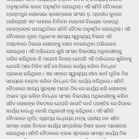
ଅନୁଷ୍ଠାନିକ ଭାବେ ଅନୁଷ୍ଠିତ ହୋଇଥିଲା। ଏହି ସମିତି ବୈଠକରେ
ବ୍ରହ୍ମପୁର ଲୋକସଭା କ୍ଷେତ୍ରରେ ସାଂସଦ ଡ଼. ପ୍ରଦୀପ କୁମାର
ପାଣିଗ୍ରାହୀ ଏବଂ ମୋହନା ନିର୍ବାଚନ ମଣ୍ଡଳୀ ବିଧାୟକ ଦାଶରଥି
ଗମାଙ୍ଗଙ୍କ ଉପସ୍ଥିତିରେ ସମିତି ବୈଠକ ଅନୁଷ୍ଠିତ ହୋଇଥିଲା। ଏହି
ବୈଠକରେ ଗୃହର ଅଧିକାଂଶ ସଦସ୍ୟ ସ୍ୱାସ୍ଥ୍ୟ ବିଭାଗ ଏହି
ଅଞ୍ଚଳରେ ଠିକରେ ଲୋକଙ୍କୁ ସେବା ଦେଉନଥିବା ଅଭିଯୋଗ
ହୋଇଥିଲା। ଏହି ଅଭିଯୋଗ ଶୁଣି ସାଂସଦ ବିଭାଗୀୟ ଅଧିକାରୀଙ୍କୁ
ତାଗିଦ କରିଥିଲେ କି ଆଗାମୀ ଦିନରେ ଯେପରି ଏହି ଅଭିଯୋଗ ଶୁଣିବାକୁ
ଯେପରି ଆଉ ମିଳିବ ନାହିଁ ସେ ଦିଗରେ କାର୍ଯ୍ୟ କରିବା ନିମନ୍ତେ
ପ୍ରକାଶ କରିଥିଲେ। ଏହା ସଙ୍ଗେ ସ୍ୱାସ୍ଥ୍ୟ ବୀମା କାର୍ଡ ଗୁଡିକ ଠିକ
ସମୟରେ ବଣ୍ଟନ କରିବା ନିମନ୍ତେ ଦିନ ଧାର୍ଯ୍ୟ କରିଥିଲେ। ସମିତି
ବୈଠକରେ ଖାଦ୍ୟ ସୁରକ୍ଷା ଆଇନ ଠିକ ସେ କାର୍ଯ୍ୟ କରି ଲୋକଙ୍କ
ଅଭାବ ଦୂର କରିବା ନିମନ୍ତେ ସାଂସଦ ବିଭାଗୀୟ ଅଧିକାରୀଙ୍କୁ କହିବା
ସହିତ ଲୋକଙ୍କ ନିକଟରେ ଯେପରି ଖାଉଟି କାର୍ଡ ପହଞ୍ଚିବ ସେ ଦିଗରେ
କାର୍ଯ୍ୟ କରନ୍ତୁ ବୋଲି ଅଧିକାରୀ ଙ୍କୁ କହିଥିଲେ। ଏହି ସମିତି
ବୈଠକରେ ପୂର୍ତ୍ତ, ଗ୍ରାମ୍ୟ ଉନ୍ନୟନ,ମତ୍ସ, ପାନୀୟ ଜଳ ସହିତ
ସମସ୍ତ ଲୋକ ହିତକର କାର୍ଯ୍ୟ ସମ୍ପର୍କରେ ବିଷଦ ଭାବେ ଆଲୋଚନା
ହୋଇଥିଲା। ସମିତି ବୈଠକରେ ବ୍ଲକ ସ୍ତରରେ ସମସ୍ତ କାର୍ଯ୍ୟ ଠିକ