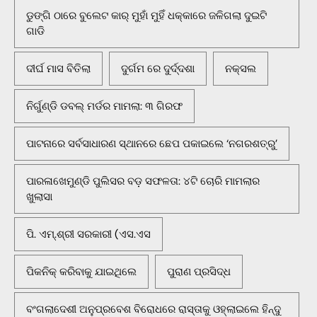
ଡୁଙ୍ଗି ଠାରେ ବୁଲେଟ କାର୍ ମୁହାଁ ମୁହିଁ ଧକ୍କାରେ ଜଳିଗଲା ଦୁଇଟି
ଗାଡି
ଦୀର୍ଘ ମାସ ବିତିଲା
ଦୁର୍ଗମ ରେ ଦୁର୍ଦ୍ଦଶା
ନକ୍ସଲ
ନିର୍ଗୁଣ୍ଡି ଡବଲ୍ ମର୍ଡର ମାମଲା: ୩ ଗିରଫ
ପାଟନାରେ ସର୍ବସାଧାରଣ ସ୍ଥାନରେ ଛେପ ପକାଇଲେ ‘ନଗରଶତ୍ରୁ’
ପାରଳାଖେମୁଣ୍ଡି ପୁଲିସର ବଡ଼ ସଫଳତା: ୪ଟି ଚୋରି ମାମଲାର
ଖୁଲାସା
ପି. ଏମ୍.ଶ୍ରୀ ସରକାରୀ (ଏସ.ଏସ
ପିକନିକ୍‌ କରିବାକୁ ଯାଇଥିଲେ
ପୁରାଣ ପ୍ରସିଦ୍ଧ
ବଂଗଲାଦେଶୀ ଅନୁପ୍ରବେଶ ବିରୋଧରେ ରାସ୍ତାକୁ ଓହ୍ଲାଇଲେ ହିନ୍ଦୁ