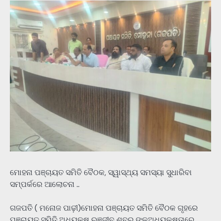
ମୋହନା ପଞ୍ଚାୟତ ସମିତି ବୈଠକ, ସ୍ୱାସ୍ଥ୍ୟ ସମସ୍ୟା ସୁଧାରିବା
ସମ୍ପର୍କରେ ଆଲୋଚନା ..
ଗଜପତି ( ମନୋଜ ପାଢ଼ୀ)ମୋହନା ପଞ୍ଚାୟତ ସମିତି ବୈଠକ ଗୃହରେ
ପଞ୍ଚାୟତ ସମିତି ଅଧ୍ୟକ୍ଷ ରଞ୍ଜୀବ ଶବର ଙ୍କଅଧ୍ୟକ୍ଷତାରେ