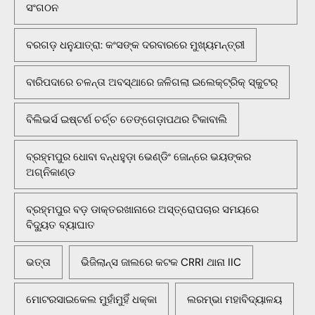
ସଂଗଠନ
ବରଗଡ଼ ଧନୁଯାତ୍ରା: କଂସଙ୍କ ଦରବାରରେ ମୁଖ୍ୟମନ୍ତ୍ରୀ
ବାରିପଦାରେ ଚଳନ୍ତା ଅବସ୍ଥାରେ ଜଳିଗଲା ଇଲେକ୍ଟ୍ରିକ୍ ସ୍କୁଟର୍
ବିଲିଭର୍ସ ଇଷ୍ଟର୍ଣ ଚର୍ଚ୍ଚ ତେଙ୍ଗେଡ଼ାପଥର ଟିକାବାଲି
ବ୍ରହ୍ମପୁର ଧୋବା ବନ୍ଧହୁଡ଼ା ଭେଣ୍ଡିଂ ଜୋନ୍‌ରେ ଭୟଙ୍କର
ଅଗ୍ନିକାଣ୍ଡ
ବ୍ରହ୍ମପୁର ବଡ଼ ଡାକ୍ତରଖାନାରେ ଅସ୍ତ୍ରୋପଚାର ସମୟରେ
ବିଦ୍ୟୁତ ବ୍ୟାଘାତ
ଭତ୍ତା
ଭିଜିଲାନ୍ସ ଜାଲରେ କଟକ CRRI ଥାନା IIC
ମୋଟରସାଇକେଲ ମୁହାଁମୁହିଁ ଧକ୍କା
ଲରମ୍ଭା ମହାବିଦ୍ୟାଳୟ