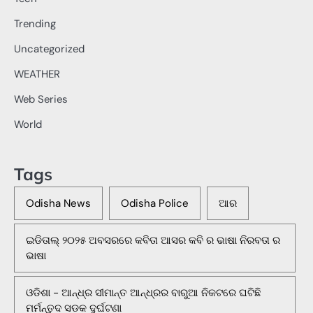
Trending
Uncategorized
WEATHER
Web Series
World
Tags
Odisha News
Odisha Police
ଆର
ଇଡିତାଲ୍ ୨୦୨୫ ଅବସରରେ କବିତା ଆସର କବି ର ଭାଷା ନିରବତା ର
ଭାଷା
ଓଡିଶା - ଆନ୍ଧ୍ର ସୀମାନ୍ତ ଆନ୍ଧ୍ରର ବାରୁଆ ନିକଟରେ ଘଟିଛି
ମର୍ମନ୍ତୁଦ ସଡକ ଦୁର୍ଘଟଣା