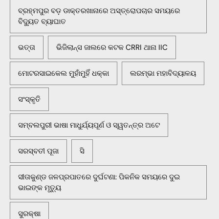
ବ୍ରହ୍ମପୁର ବଡ଼ ଡାକ୍ତରଖାନାରେ ଅସ୍ତ୍ରୋପଚାର ସମୟରେ
ବିଦ୍ୟୁତ ବ୍ୟାଘାତ
ଭତ୍ତା
ଭିଜିଲାନ୍ସ ଜାଲରେ କଟକ CRRI ଥାନା IIC
ମୋଟରସାଇକେଲ ମୁହାଁମୁହିଁ ଧକ୍କା
ଲରମ୍ଭା ମହାବିଦ୍ୟାଳୟ
ସଂସ୍କୃତି
ସମ୍ବଲପୁରୀ ଭାଷା ମାଧୁର୍ଯ୍ୟପୂର୍ଣ ଓ ସ୍ୱତନ୍ତ୍ର ଅଟେ
ସରସ୍ବତୀ ପୂଜା
ସି
ସୀତାକୁଣ୍ଡ ଜଳପ୍ରପାତରେ ଦୁର୍ଘଟଣା: ପିକନିକ ସମୟରେ ଦୁଇ
ଭାଇଙ୍କ ମୃତ୍ୟୁ
ସୁରକ୍ଷା