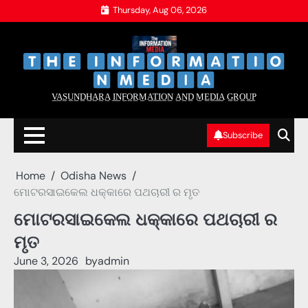
Skip
Thursday, Aug 06, 2026
to
content
‌
‌
V̲A̲S̲U̲N̲D̲H̲A̲R̲A̲ I̲N̲F̲O̲R̲M̲A̲T̲I̲O̲N̲ A̲N̲D̲ M̲E̲D̲I̲A̲ G̲R̲O̲U̲P̲
Subscribe
Home
Odisha News
ମୋଟରସାଇକେଲ ଧକ୍କାରେ ପଥଚାରୀ ର ମୃତ
ମୋଟରସାଇକେଲ ଧକ୍କାରେ ପଥଚାରୀ ର
ମୃତ
June 3, 2026
by
admin