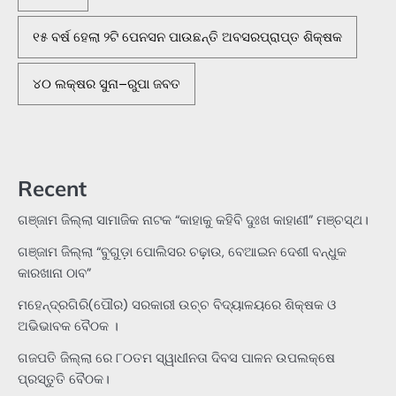
୧୫ ବର୍ଷ ହେଲା ୨ଟି ପେନସନ ପାଉଛନ୍ତି ଅବସରପ୍ରାପ୍ତ ଶିକ୍ଷକ
୪୦ ଲକ୍ଷର ସୁନା–ରୁପା ଜବତ
Recent
ଗଞ୍ଜାମ ଜିଲ୍ଲା ସାମାଜିକ ନାଟକ “କାହାକୁ କହିବି ଦୁଃଖ କାହାଣୀ” ମଞ୍ଚସ୍ଥ।
ଗଞ୍ଜାମ ଜିଲ୍ଲା “ବୁଗୁଡ଼ା ପୋଲିସର ଚଢ଼ାଉ, ବେଆଇନ ଦେଶୀ ବନ୍ଧୁକ
କାରଖାନା ଠାବ”
ମହେନ୍ଦ୍ରଗିରି(ପୌର) ସରକାରୀ ଉଚ୍ଚ ବିଦ୍ୟାଳୟରେ ଶିକ୍ଷକ ଓ
ଅଭିଭାବକ ବୈଠକ ।
ଗଜପତି ଜିଲ୍ଲା ରେ ୮୦ତମ ସ୍ୱାଧୀନତା ଦିବସ ପାଳନ ଉପଲକ୍ଷେ
ପ୍ରସ୍ତୁତି ବୈଠକ।