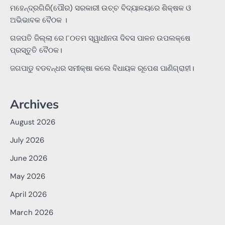
ମହେନ୍ଦ୍ରଗିରି(ପୌର) ସରକାରୀ ଉଚ୍ଚ ବିଦ୍ୟାଳୟରେ ଶିକ୍ଷକ ଓ
ଅଭିଭାବକ ବୈଠକ ।
ଗଜପତି ଜିଲ୍ଲା ରେ ୮୦ତମ ସ୍ୱାଧୀନତା ଦିବସ ପାଳନ ଉପଲକ୍ଷେ
ପ୍ରସ୍ତୁତି ବୈଠକ।
ଜଗପାଡୁ ବଡବନ୍ଧର ସମୀକ୍ଷା କଲେ ବିଧାୟକ ରୂପେଶ ପାଣିଗ୍ରାହୀ।
Archives
August 2026
July 2026
June 2026
May 2026
April 2026
March 2026