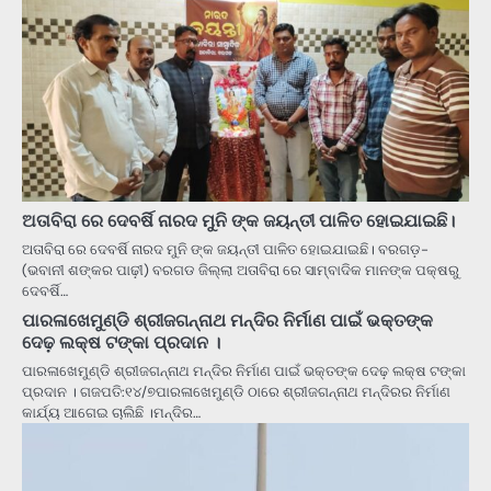
ଅତାବିରା ରେ ଦେବର୍ଷି ନାରଦ ମୁନି ଙ୍କ ଜୟନ୍ତୀ ପାଳିତ ହୋଇଯାଇଛି।
ଅତାବିରା ରେ ଦେବର୍ଷି ନାରଦ ମୁନି ଙ୍କ ଜୟନ୍ତୀ ପାଳିତ ହୋଇଯାଇଛି। ବରଗଡ଼-
(ଭବାନୀ ଶଙ୍କର ପାଢ଼ୀ) ବରଗଡ ଜିଲ୍ଲା ଅତାବିରା ରେ ସାମ୍ବାଦିକ ମାନଙ୍କ ପକ୍ଷରୁ
ଦେବର୍ଷି…
ପାରଳାଖେମୁଣ୍ଡି ଶ୍ରୀଜଗନ୍ନାଥ ମନ୍ଦିର ନିର୍ମାଣ ପାଇଁ ଭକ୍ତଙ୍କ
ଦେଢ଼ ଲକ୍ଷ ଟଙ୍କା ପ୍ରଦାନ ।
ପାରଳାଖେମୁଣ୍ଡି ଶ୍ରୀଜଗନ୍ନାଥ ମନ୍ଦିର ନିର୍ମାଣ ପାଇଁ ଭକ୍ତଙ୍କ ଦେଢ଼ ଲକ୍ଷ ଟଙ୍କା
ପ୍ରଦାନ । ଗଜପତି:୧୪/୭ପାରଳାଖେମୁଣ୍ଡି ଠାରେ ଶ୍ରୀଜଗନ୍ନାଥ ମନ୍ଦିରର ନିର୍ମାଣ
କାର୍ଯ୍ୟ ଆଗେଇ ଚାଲିଛି ।ମନ୍ଦିର…