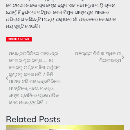
ମୋଟରସାଇକେଲ ଚାଳକଙ୍କ ଦ୍ରୁତ ଏବଂ ବେପରୁଆ ଗାଡ଼ି ଚାଳନା
ଯୋଗୁଁ ହିଁ ଦୁର୍ଘଟଣା ଘଟିଥିବା ନେଇ ମିଥୁନ ଗାଙ୍ଗପୁର ଥାନାରେ
ଅଭିଯୋଗ କରିଛନ୍ତି। ଅନ୍ୟ ପକ୍ଷରେ ଗାଁ ଅଞ୍ଚଳରେ କୋଳାହଳ
ମୟ ସୃଷ୍ଟି ହୋଇଛି।
ODISHA NEWS
ମହେନ୍ଦ୍ରଗିରିରେ ମହେନ୍ଦ୍ର
ପଞ୍ଚାୟତ ନିର୍ବାହୀ ଅଧିକାରୀ
Post
ମେଳାର ଶୁଭାରମ୍ଭ…… 10
ଗିରଫଭତ୍ତା
navigation
ହଜାରରୁ ଉର୍ଧ୍ଵ ମହିଳା ପର୍ଶୁରାମ
କୁଣ୍ଡରୁ କଳସ ଧରି 7 କିମି
ପାହାଡ଼ ଚଢି ମହେନ୍ଦ୍ରଗିରିରେ
ପହଞ୍ଚିଲେ, ବେଦ, ମନ୍ତ୍ର,
ଶଙ୍ଖ ଧ୍ବୀନିରେ ପ୍ରକମ୍ପିତ
ହେଲା ମହେନ୍ଦ୍ରଗିରି ।
Related Posts