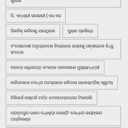
ଖୁଲାସା
ପି. ଏମ୍.ଶ୍ରୀ ସରକାରୀ (ଏସ.ଏସ
ପିକନିକ୍‌ କରିବାକୁ ଯାଇଥିଲେ
ପୁରାଣ ପ୍ରସିଦ୍ଧ
ବଂଗଲାଦେଶୀ ଅନୁପ୍ରବେଶ ବିରୋଧରେ ରାସ୍ତାକୁ ଓହ୍ଲାଇଲେ ହିନ୍ଦୁ
ସଂଗଠନ
ବରଗଡ଼ ଧନୁଯାତ୍ରା: କଂସଙ୍କ ଦରବାରରେ ମୁଖ୍ୟମନ୍ତ୍ରୀ
ବାରିପଦାରେ ଚଳନ୍ତା ଅବସ୍ଥାରେ ଜଳିଗଲା ଇଲେକ୍ଟ୍ରିକ୍ ସ୍କୁଟର୍
ବିଲିଭର୍ସ ଇଷ୍ଟର୍ଣ ଚର୍ଚ୍ଚ ତେଙ୍ଗେଡ଼ାପଥର ଟିକାବାଲି
ବ୍ରହ୍ମପୁର ଧୋବା ବନ୍ଧହୁଡ଼ା ଭେଣ୍ଡିଂ ଜୋନ୍‌ରେ ଭୟଙ୍କର
ଅଗ୍ନିକାଣ୍ଡ