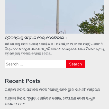
ତ୍ରିରଙ୍ଗାକୁ ସମ୍ମାନ ଦେଲା ରେଳବିଭାଗ ।
ତ୍ରିରଙ୍ଗାକୁ ସମ୍ମାନ ଦେଲା ରେଳବିଭାଗ । ଗଜପତି,୨୭.୩(ମନୋଜ ପାଢ଼ୀ):- ଗଜପତି
ଜିଲ୍ଲା ସଦରମହକୁମା ପାରଳାଖେମୁଣ୍ଡି ସହରର ରେଳଷ୍ଟେସନ ଠାରେ ବିଭାଗ ପକ୍ଷରୁ
ତ୍ରିରଙ୍ଗାକୁ ବଦଳାଇ ସମ୍ମାନ ଦେଇଛି…
Search
for:
Recent Posts
ଗଞ୍ଜାମ ଜିଲ୍ଲା ସାମାଜିକ ନାଟକ “କାହାକୁ କହିବି ଦୁଃଖ କାହାଣୀ” ମଞ୍ଚସ୍ଥ।
ଗଞ୍ଜାମ ଜିଲ୍ଲା “ବୁଗୁଡ଼ା ପୋଲିସର ଚଢ଼ାଉ, ବେଆଇନ ଦେଶୀ ବନ୍ଧୁକ
କାରଖାନା ଠାବ”