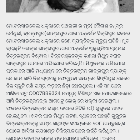
ମୋଟରସାଇକେଲ ଧକ୍କାରେ ପଥଚାରୀ ର ମୃତ( କୈଳାଶ ଚନ୍ଦ୍ର
ଚୌଧୁରୀ, ବ୍ରହ୍ମପୁର)ଗାଙ୍ଗପୁର ଥାନା ଅନ୍ତର୍ଗତ ସିଙ୍ଗିପୁର ଛକରେ
ମୋଟରସାଇକେଲ ଧକ୍କାରେ ଜଣେ ବ୍ୟକ୍ତିଙ୍କ ମୃତ୍ୟୁ ଘଟିଛି। ମୃତ
ବ୍ୟକ୍ତି ଜଣଙ୍କ ଗାଙ୍ଗପୁର ଥାନା ଅନ୍ତର୍ଗତ ଖୁକୁଣ୍ଡିଆ ଗ୍ରାମର
ଚିତ୍ତରଞ୍ଜନ ବିଶ୍ଵାଳ। ଚିତ୍ତରଞ୍ଜନଙ୍କ ଭଣଜା ମିଥୁନ ବରାଡ
ଗାଙ୍ଗପୁର ଥାନାରେ ଅଭିଯୋଗ କରିଛନ୍ତି। ମିଥୁନଙ୍କ ଅଭିଯୋଗ
ପ୍ରକାରେ ଆଜି ମଧ୍ୟାହ୍ନ ରେ ଚିତ୍ତରଞ୍ଜନ ଗାଙ୍ଗପୁର ବ୍ୟାଙ୍କ୍
ରେ କାମ ସାରି ନିଜ ଗ୍ରାମକୁ ଫେରୁଥିବା ସମୟରେ ସିଙ୍ଗିପୁର ଛକରେ
ନିଜ ସ୍କୁଟି ରଖି ରାସ୍ତା କଡ଼ରେ ଛିଡ଼ା ହୋଇଥିଲେ। ଏହି ସମୟରେ
ଆସିକା ପଟୁ OD07BB9324 ନମ୍ୱର୍ ବିଶିଷ୍ଟ ଏକ ମୋଟସାଇକେଲ
ଆସି ଚିତ୍ତରଞ୍ଜନଙ୍କ ଆଗପଟୁ ଜୋର୍ ରେ ଧକ୍କା ଦେଇଥିଲା।
ଫଳରେ ଚିତ୍ତରଞ୍ଜନ ରାସ୍ତା ଉପରେ ଛିଟିକି ପଡ଼ି ଗୁରୁତର ଆହତ
ହୋଇଥିଲେ। ଖବର ପାଇ ମିଥୁନ ଘଟଣା ସ୍ଥଳରେ ପହଞ୍ଚି ଗୁରୁତର
ଚିତ୍ତରଞ୍ଜନଙ୍କୁ ସାଙ୍ଗ ସାଥିଙ୍କ ସହାୟତାରେ ୧୦୮ ଆମ୍ବୁଲାନ୍ସ
ଯୋଗେ ଆସିକା ଉପଖଣ୍ଡ ଚିକିତ୍ସାଳୟରେ ଭର୍ତ୍ତି କରିଥିଲେ।
ସେଠାରେ ଡାକ୍ତର ତାଙ୍କୁ ମୃତ ଘୋଷଣା କରିଥିଲେ। ଏନେଇ