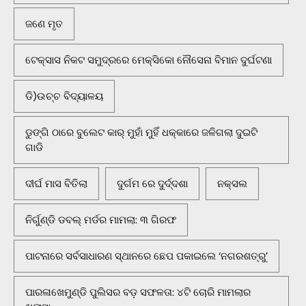
ଜଣେ ମୃତ
ଟେକ୍ସାସ ନିକଟ ସମୁଦ୍ରରେ ମେକ୍ସିକୋ ନୌସେନା ବିମାନ ଦୁର୍ଘଟଣା
ଡି)ଉଚ୍ଚ ବିଦ୍ୟାଳୟ
ଡୁଙ୍ଗି ଠାରେ ବୁଲେଟ କାର୍ ମୁହାଁ ମୁହିଁ ଧକ୍କାରେ ଜଳିଗଲା ଦୁଇଟି
ଗାଡି
ଦୀର୍ଘ ମାସ ବିତିଲା
ଦୁର୍ଗମ ରେ ଦୁର୍ଦ୍ଦଶା
ନକ୍ସଲ
ନିର୍ଗୁଣ୍ଡି ଡବଲ୍ ମର୍ଡର ମାମଲା: ୩ ଗିରଫ
ପାଟନାରେ ସର୍ବସାଧାରଣ ସ୍ଥାନରେ ଛେପ ପକାଇଲେ ‘ନଗରଶତ୍ରୁ’
ପାରଳାଖେମୁଣ୍ଡି ପୁଲିସର ବଡ଼ ସଫଳତା: ୪ଟି ଚୋରି ମାମଲାର