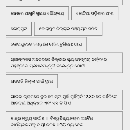
କାମରେ ଆସୁନି ସୁଲଭ ଶୌଚାଳୟ
କୋଟିଆ ଓଡ଼ିଶାର ଅଂଶ
କୋରାପୁଟ
କୋରାପୁଟ ଜିଲ୍ଲାର ପଞ୍ଚାୟତ ସମିତି
କୋରାପୁଟରେ କାଶ୍ମୀର ଶୈଳୀ ଟୁରିଜମ: ଆୟ
ଖ୍ରୀଷ୍ଟମାସ ଅବସରରେ ଦିଲ୍ଲୀର କ୍ୟାଥେଡ୍ରାଲ୍ ଚର୍ଚ୍ଚରେ
ପହଞ୍ଚିଲେ ପ୍ରଧାନମନ୍ତ୍ରୀ ନରେନ୍ଦ୍ର ମୋଦୀ
ଗଜପତି ଜିଲ୍ଲା ପାଇଁ ଦୁଃଖ
ଗାଇବା ଗ୍ରାମରେ ଦୁଇ ଗୋଷ୍ଠୀ ମୁହାଁ ମୁହିଁରାତି 12.30 ରେ ପହଁଚିଲେ
ଆରକ୍ଷୀ ଅଧିକ୍ଷକ ଏବଂ ଏସ ଡି ପି ଓ
ଛାତ୍ର ମୃତ୍ୟୁ ପାଇଁ KIIT ବିଶ୍ୱବିଦ୍ୟାଳୟର 'ଅବୈଧ
କାର୍ଯ୍ୟକଳାପ'କୁ ଦାୟୀ କରିଛି UGC ପ୍ୟାନେଲ