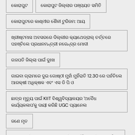
କୋରାପୁଟ
କୋରାପୁଟ ଜିଲ୍ଲାର ପଞ୍ଚାୟତ ସମିତି
କୋରାପୁଟରେ କାଶ୍ମୀର ଶୈଳୀ ଟୁରିଜମ: ଆୟ
ଖ୍ରୀଷ୍ଟମାସ ଅବସରରେ ଦିଲ୍ଲୀର କ୍ୟାଥେଡ୍ରାଲ୍ ଚର୍ଚ୍ଚରେ
ପହଞ୍ଚିଲେ ପ୍ରଧାନମନ୍ତ୍ରୀ ନରେନ୍ଦ୍ର ମୋଦୀ
ଗଜପତି ଜିଲ୍ଲା ପାଇଁ ଦୁଃଖ
ଗାଇବା ଗ୍ରାମରେ ଦୁଇ ଗୋଷ୍ଠୀ ମୁହାଁ ମୁହିଁରାତି 12.30 ରେ ପହଁଚିଲେ
ଆରକ୍ଷୀ ଅଧିକ୍ଷକ ଏବଂ ଏସ ଡି ପି ଓ
ଛାତ୍ର ମୃତ୍ୟୁ ପାଇଁ KIIT ବିଶ୍ୱବିଦ୍ୟାଳୟର 'ଅବୈଧ
କାର୍ଯ୍ୟକଳାପ'କୁ ଦାୟୀ କରିଛି UGC ପ୍ୟାନେଲ
ଜଣେ ମୃତ