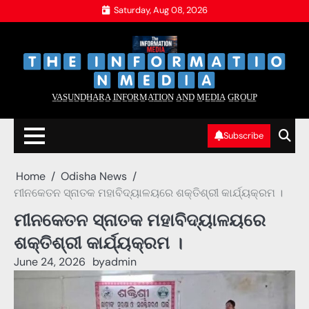
Skip
Saturday, Aug 08, 2026
to
content
‌
‌
V̲A̲S̲U̲N̲D̲H̲A̲R̲A̲ I̲N̲F̲O̲R̲M̲A̲T̲I̲O̲N̲ A̲N̲D̲ M̲E̲D̲I̲A̲ G̲R̲O̲U̲P̲
Subscribe
Home
Odisha News
ମୀନକେତନ ସ୍ନାତକ ମହାବିଦ୍ୟାଳୟରେ ଶକ୍ତିଶ୍ରୀ କାର୍ଯ୍ୟକ୍ରମ ।
ମୀନକେତନ ସ୍ନାତକ ମହାବିଦ୍ୟାଳୟରେ
ଶକ୍ତିଶ୍ରୀ କାର୍ଯ୍ୟକ୍ରମ ।
June 24, 2026
by
admin