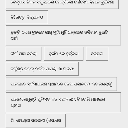
ଟେକ୍ସାସ ନିକଟ ସମୁଦ୍ରରେ ମେକ୍ସିକୋ ନୌସେନା ବିମାନ ଦୁର୍ଘଟଣା
ଡି)ଉଚ୍ଚ ବିଦ୍ୟାଳୟ
ଡୁଙ୍ଗି ଠାରେ ବୁଲେଟ କାର୍ ମୁହାଁ ମୁହିଁ ଧକ୍କାରେ ଜଳିଗଲା ଦୁଇଟି
ଗାଡି
ଦୀର୍ଘ ମାସ ବିତିଲା
ଦୁର୍ଗମ ରେ ଦୁର୍ଦ୍ଦଶା
ନକ୍ସଲ
ନିର୍ଗୁଣ୍ଡି ଡବଲ୍ ମର୍ଡର ମାମଲା: ୩ ଗିରଫ
ପାଟନାରେ ସର୍ବସାଧାରଣ ସ୍ଥାନରେ ଛେପ ପକାଇଲେ ‘ନଗରଶତ୍ରୁ’
ପାରଳାଖେମୁଣ୍ଡି ପୁଲିସର ବଡ଼ ସଫଳତା: ୪ଟି ଚୋରି ମାମଲାର
ଖୁଲାସା
ପି. ଏମ୍.ଶ୍ରୀ ସରକାରୀ (ଏସ.ଏସ