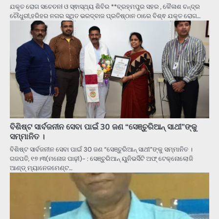
ଯକୃତ ରୋଗ ସଚେତନl ଓ ସ୍ଵାସ୍ଥ୍ୟ ଶିବିର **ବ୍ରହ୍ମପୁର ସହର , କୈଳାଶ ଚନ୍ଦ୍ର
ଚୌଧୁରୀ,ହରିହର ନଗର ସ୍ଥିତ ଭରଦ୍ବାଜ ପ୍ରତିଷ୍ଠାନ ଠାରେ ବିଶ୍ଵ ଯକୃତ ରୋଗ…
ବିଶିଷ୍ଟ ସାର୍ବଜନୀନ ସେବା ପାଇଁ 30 ଜଣ “ସେଞ୍ଚୁରିଆନ୍ ସାଥୀ”ଙ୍କୁ
ସମ୍ମାନିତ ।
ବିଶିଷ୍ଟ ସାର୍ବଜନୀନ ସେବା ପାଇଁ 30 ଜଣ “ସେଞ୍ଚୁରିଆନ୍ ସାଥୀ”ଙ୍କୁ ସମ୍ମାନିତ ।
ଗଜପତି, ୧୭।୩(ମନୋଜ ପାଢ଼ୀ)- : ସେଞ୍ଚୁରିଆନ୍ ୟୁନିଭର୍ସିଟି ଅଫ୍ ଟେକ୍ନୋଲୋଜି
ଆଣ୍ଡ୍ ମ୍ୟାନେଜମେଣ୍ଟ…