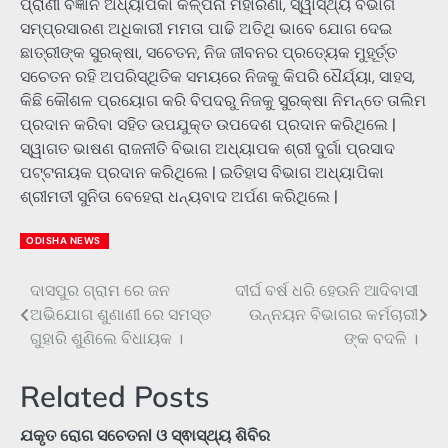
ପ୍ରାଣୀ ବିଜ୍ଞାନ ଅଧ୍ୟାପିକା କଳ୍ପନା ମହାରଣା, ସ୍ୱାସ୍ଥ୍ୟ ବିଭାଗ
ସମ୍ପ୍ରସାରଣ ଅଧିକାରୀ ମମତା ପାଢି ଅତିଥି ଭାବେ ଯୋଗ ଦେଇ
ଛାତ୍ରୀଙ୍କ ସୁରକ୍ଷା, ସଚେତନ, ନିଜ ଜୀବନର ପ୍ରତ୍ୟେକ ମୁହୂର୍ତ୍ତ
ସଚେତନ ରହି ଅପରିସ୍ଥିତିକ ସମୟରେ ନିଜକୁ କିପରି ଧୈର୍ଯ୍ୟା, ସାହସ,
କିଛି କୌଶଳ ପ୍ରୟୋଗ କରି ବିପଦରୁ ନିଜକୁ ସୁରକ୍ଷା ନିମନ୍ତେ ତାଲିମ
ପ୍ରଦାନ କରିବା ସହିତ ଉପଯୁକ୍ତ ଉପଦେଶ ପ୍ରଦାନ କରିଥିଲେ |
ସ୍ୱାଗତ ଭାଷଣ ରାଜନୀତି ବିଭାଗ ଅଧ୍ୟାପକ ଶ୍ରୀ ଦୁର୍ଗା ପ୍ରସାଦ
ପଟ୍ଟନାୟକ ପ୍ରଦାନ କରିଥିଲେ | ଇତିହାସ ବିଭାଗ ଅଧ୍ୟାପିକା
ଶ୍ରୀମତୀ ସୁନିତା ବେହେରା ଧନ୍ୟବାଦ ଅର୍ପଣ କରିଥିଲେ |
ODISHA NEWS
ଦାସପୁର ଗ୍ରାମ ରେ ଜନ
ଦୀର୍ଘ ବର୍ଷ ଧରି ହେଉନି ଆଦିବାସୀ
Post
ଅଭିଯୋଗ ଶୁଣାଣୀ ରେ ସମସ୍ତ
ଉନ୍ନୟନ ବିଭାଗର କର୍ମଚାରୀ
navigation
ଗୁହାରି ଶୁଣିଲେ ବିଧାୟକ ।
ଙ୍କ ବଦଳି ।
Related Posts
ଯକୃତ ରୋଗ ସଚେତନl ଓ ସ୍ଵାସ୍ଥ୍ୟ ଶିବିର