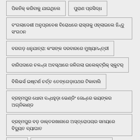
ପିକନିକ୍‌ କରିବାକୁ ଯାଇଥିଲେ
ପୁରାଣ ପ୍ରସିଦ୍ଧ
ବଂଗଲାଦେଶୀ ଅନୁପ୍ରବେଶ ବିରୋଧରେ ରାସ୍ତାକୁ ଓହ୍ଲାଇଲେ ହିନ୍ଦୁ
ସଂଗଠନ
ବରଗଡ଼ ଧନୁଯାତ୍ରା: କଂସଙ୍କ ଦରବାରରେ ମୁଖ୍ୟମନ୍ତ୍ରୀ
ବାରିପଦାରେ ଚଳନ୍ତା ଅବସ୍ଥାରେ ଜଳିଗଲା ଇଲେକ୍ଟ୍ରିକ୍ ସ୍କୁଟର୍
ବିଲିଭର୍ସ ଇଷ୍ଟର୍ଣ ଚର୍ଚ୍ଚ ତେଙ୍ଗେଡ଼ାପଥର ଟିକାବାଲି
ବ୍ରହ୍ମପୁର ଧୋବା ବନ୍ଧହୁଡ଼ା ଭେଣ୍ଡିଂ ଜୋନ୍‌ରେ ଭୟଙ୍କର
ଅଗ୍ନିକାଣ୍ଡ
ବ୍ରହ୍ମପୁର ବଡ଼ ଡାକ୍ତରଖାନାରେ ଅସ୍ତ୍ରୋପଚାର ସମୟରେ
ବିଦ୍ୟୁତ ବ୍ୟାଘାତ