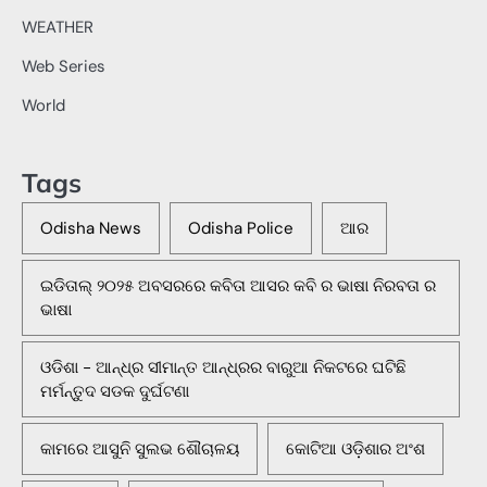
WEATHER
Web Series
World
Tags
Odisha News
Odisha Police
ଆର
ଇଡିତାଲ୍ ୨୦୨୫ ଅବସରରେ କବିତା ଆସର କବି ର ଭାଷା ନିରବତା ର
ଭାଷା
ଓଡିଶା - ଆନ୍ଧ୍ର ସୀମାନ୍ତ ଆନ୍ଧ୍ରର ବାରୁଆ ନିକଟରେ ଘଟିଛି
ମର୍ମନ୍ତୁଦ ସଡକ ଦୁର୍ଘଟଣା
କାମରେ ଆସୁନି ସୁଲଭ ଶୌଚାଳୟ
କୋଟିଆ ଓଡ଼ିଶାର ଅଂଶ