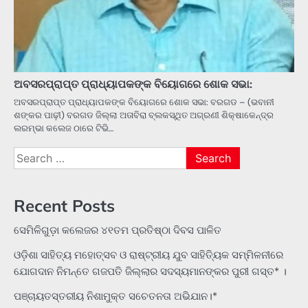
ଅବସରପ୍ରାପ୍ତ ପ୍ରାଧ୍ୟାପକଙ୍କ ବିୟୋଗରେ ଶୋକ ସଭା:
ଅବସରପ୍ରାପ୍ତ ପ୍ରାଧ୍ୟାପକଙ୍କ ବିୟୋଗରେ ଶୋକ ସଭା: ବରଗଡ – (ଭବାନୀ
ଶଙ୍କର ପାଢ଼ୀ) ବରଗଡ ଜିଲ୍ଲା ଅତାବିରା ବ୍ଲକସ୍ଥିତ ଅଗ୍ରଣୀ ଶିକ୍ଷାକେନ୍ଦ୍ର
ଲରମ୍ଭା କଲେଜ ଠାରେ ଟିଭି…
Search
for:
Recent Posts
ସେମିଳିଗୁଡ଼ା କଲେଜର ୪୧ତମ ପ୍ରତିଷ୍ଠା ଦିବସ ପାଳିତ
ଓଡ଼ିଶା ସାହିତ୍ୟ ମହୋତ୍ସବ ଓ ରାଷ୍ଟ୍ରୀୟ ଯୁବ ସାହିତ୍ୟିକ ସମ୍ମିଳନୀରେ
ଯୋଗଦାନ ନିମନ୍ତେ ଗଜପତି ଜିଲ୍ଲାର ସଦସ୍ୟମାନଙ୍କର ପୁରୀ ଗସ୍ତ* ।
ପଞ୍ଚାୟତସ୍ତରୀୟ ନିଶାମୁକ୍ତ ସଚେତନତା ଅଭିଯାନ।*