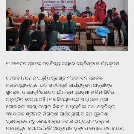
ମୀନକେତନ ସ୍ନାତକ ମହାବିଦ୍ୟାଳୟରେ ଶକ୍ତିଶ୍ରୀ କାର୍ଯ୍ୟକ୍ରମ ।
ଗଜପତି (ମନୋଜ ପାଢ଼ୀ) : ଗୁରାଣ୍ଡି ମୀନକେତନ ସ୍ନାତକ
ମହାବିଦ୍ୟାଳୟରେ ଆଜି ଶକ୍ତିଶ୍ରୀ କାର୍ଯ୍ୟକ୍ରମ ଛାତ୍ରୀଙ୍କ
ସୁରକ୍ଷା ଓ ସଶକ୍ତିକରଣ ପାଇଁ ଆତ୍ମ ସୁରକ୍ଷା ତାଲିମ ଶିବିର
ଅନୁଷ୍ଠିତ ହେଇଯାଇଛି | ମହାବିଦ୍ୟାଳୟର ଅଧ୍ୟକ୍ଷ ଶ୍ରୀ
ଗୋଦାବରୀ ଜେନା, ଇଂରାଜୀ ବିଭାଗ ଅଧ୍ୟାପିକା ତଥା ଶକ୍ତିଶ୍ରୀ
ସଂଯୋଜକ ଶ୍ରୀମତୀ ମିନାକ୍ଷୀ ପାଣିଗ୍ରାହୀ, ଆତ୍ମ ସୁରକ୍ଷା
ପ୍ରଶିକ୍ଷକ ନିତୁ ଜେନା, ଶିକ୍ଷା ବିଭାଗ ଅଧ୍ୟାପକ ଡ଼କ୍ଟର
ନାଗେଶ୍ୱର ରାଓ, ଅର୍ଥନୀତି ଅଧ୍ୟାପକ ଡ଼କ୍ଟର ଲମ୍ବୋଦର ରାଉତ,