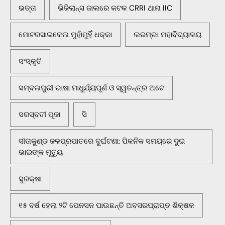
ଭତ୍ତା
ଭିଜିଲାନ୍ସ ଜାଲରେ କଟକ CRRI ଥାନା IIC
ମୋଟରସାଇକେଲ ମୁହାଁମୁହିଁ ଧକ୍କା
ଲରମ୍ଭା ମହାବିଦ୍ୟାଳୟ
ସଂସ୍କୃତି
ସମ୍ବଲପୁରୀ ଭାଷା ମାଧୁର୍ଯ୍ୟପୂର୍ଣ ଓ ସ୍ୱତନ୍ତ୍ର ଅଟେ
ସରସ୍ବତୀ ପୂଜା
ସି
ସୀତାକୁଣ୍ଡ ଜଳପ୍ରପାତରେ ଦୁର୍ଘଟଣା: ପିକନିକ ସମୟରେ ଦୁଇ
ଭାଇଙ୍କ ମୃତ୍ୟୁ
ସୁରକ୍ଷା
୧୫ ବର୍ଷ ହେଲା ୨ଟି ପେନସନ ପାଉଛନ୍ତି ଅବସରପ୍ରାପ୍ତ ଶିକ୍ଷକ