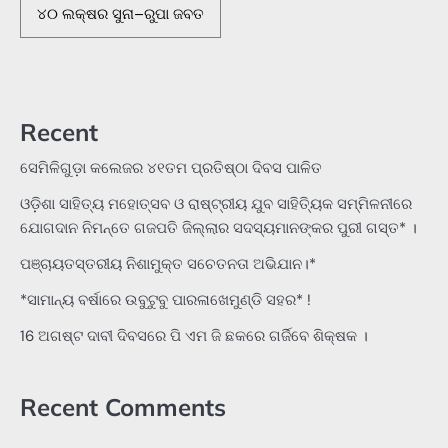
୪୦ ଲକ୍ଷର ସୁନା–ରୁପା ଜବତ
Recent
ସେମିଳିଗୁଡ଼ା କଲେଜର ୪୧ତମ ପ୍ରତିଷ୍ଠା ଦିବସ ପାଳିତ
ଓଡ଼ିଶା ସାହିତ୍ୟ ମହୋତ୍ସବ ଓ ରାଷ୍ଟ୍ରୀୟ ଯୁବ ସାହିତ୍ୟିକ ସମ୍ମିଳନୀରେ
ଯୋଗଦାନ ନିମନ୍ତେ ଗଜପତି ଜିଲ୍ଲାର ସଦସ୍ୟମାନଙ୍କର ପୁରୀ ଗସ୍ତ* ।
ପଞ୍ଚାୟତସ୍ତରୀୟ ନିଶାମୁକ୍ତ ସଚେତନତା ଅଭିଯାନ।*
*ସାମାନ୍ୟ ବର୍ଷାରେ ଉବୁଟୁବୁ ପାରଳାଖେମୁଣ୍ଡି ସହର* !
16 ଅଗଷ୍ଟ ଦାବୀ ଦିବସରେ ପି ଏମ ଜି ଛକରେ ଗର୍ଜିବେ ଶିକ୍ଷକ ।
Recent Comments