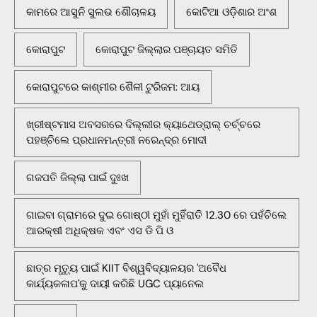
କାମରେ ଆସୁନି ସୁଲଭ ଶୌଚାଳୟ
କୋଟିଆ ଓଡ଼ିଶାର ଅଂଶ
କୋରାପୁଟ
କୋରାପୁଟ ଜିଲ୍ଲାର ପଞ୍ଚାୟତ ସମିତି
କୋରାପୁଟରେ କାଶ୍ମୀର ଶୈଳୀ ଟୁରିଜମ: ଆୟ
ଖ୍ରୀଷ୍ଟମାସ ଅବସରରେ ଦିଲ୍ଲୀର କ୍ୟାଥେଡ୍ରାଲ୍ ଚର୍ଚ୍ଚରେ
ପହଞ୍ଚିଲେ ପ୍ରଧାନମନ୍ତ୍ରୀ ନରେନ୍ଦ୍ର ମୋଦୀ
ଗଜପତି ଜିଲ୍ଲା ପାଇଁ ଦୁଃଖ
ଗାଇବା ଗ୍ରାମରେ ଦୁଇ ଗୋଷ୍ଠୀ ମୁହାଁ ମୁହିଁରାତି 12.30 ରେ ପହଁଚିଲେ
ଆରକ୍ଷୀ ଅଧିକ୍ଷକ ଏବଂ ଏସ ଡି ପି ଓ
ଛାତ୍ର ମୃତ୍ୟୁ ପାଇଁ KIIT ବିଶ୍ୱବିଦ୍ୟାଳୟର 'ଅବୈଧ
କାର୍ଯ୍ୟକଳାପ'କୁ ଦାୟୀ କରିଛି UGC ପ୍ୟାନେଲ