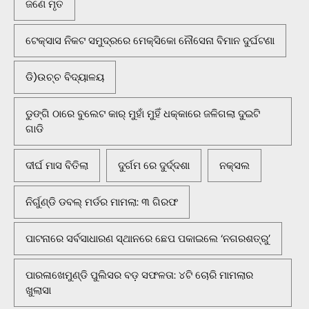
ଜଣେ ମୃତ
ଟେକ୍ସାସ ନିକଟ ସମୁଦ୍ରରେ ମେକ୍ସିକୋ ନୌସେନା ବିମାନ ଦୁର୍ଘଟଣା
ଡି)ଉଚ୍ଚ ବିଦ୍ୟାଳୟ
ଡୁଙ୍ଗି ଠାରେ ବୁଲେଟ କାର୍ ମୁହାଁ ମୁହିଁ ଧକ୍କାରେ ଜଳିଗଲା ଦୁଇଟି
ଗାଡି
ଦୀର୍ଘ ମାସ ବିତିଲା
ଦୁର୍ଗମ ରେ ଦୁର୍ଦ୍ଦଶା
ନକ୍ସଲ
ନିର୍ଗୁଣ୍ଡି ଡବଲ୍ ମର୍ଡର ମାମଲା: ୩ ଗିରଫ
ପାଟନାରେ ସର୍ବସାଧାରଣ ସ୍ଥାନରେ ଛେପ ପକାଇଲେ ‘ନଗରଶତ୍ରୁ’
ପାରଳାଖେମୁଣ୍ଡି ପୁଲିସର ବଡ଼ ସଫଳତା: ୪ଟି ଚୋରି ମାମଲାର
ଖୁଲାସା