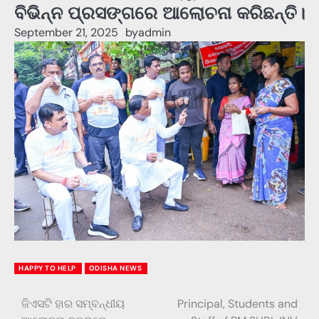
ବିଭିନ୍ନ ପ୍ରସଙ୍ଗରେ ଆଲୋଚନା କରିଛନ୍ତି।
September 21, 2025
by
admin
HAPPY TO HELP
ODISHA NEWS
ଜିଏସଟି ହାର ସମ୍ବନ୍ଧୀୟ
Principal, Students and
Post