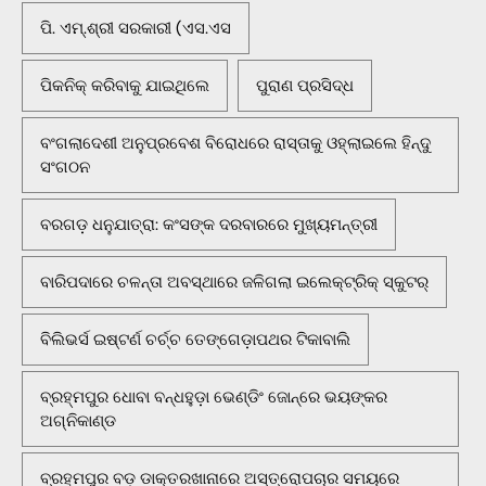
ପି. ଏମ୍.ଶ୍ରୀ ସରକାରୀ (ଏସ.ଏସ
ପିକନିକ୍‌ କରିବାକୁ ଯାଇଥିଲେ
ପୁରାଣ ପ୍ରସିଦ୍ଧ
ବଂଗଲାଦେଶୀ ଅନୁପ୍ରବେଶ ବିରୋଧରେ ରାସ୍ତାକୁ ଓହ୍ଲାଇଲେ ହିନ୍ଦୁ
ସଂଗଠନ
ବରଗଡ଼ ଧନୁଯାତ୍ରା: କଂସଙ୍କ ଦରବାରରେ ମୁଖ୍ୟମନ୍ତ୍ରୀ
ବାରିପଦାରେ ଚଳନ୍ତା ଅବସ୍ଥାରେ ଜଳିଗଲା ଇଲେକ୍ଟ୍ରିକ୍ ସ୍କୁଟର୍
ବିଲିଭର୍ସ ଇଷ୍ଟର୍ଣ ଚର୍ଚ୍ଚ ତେଙ୍ଗେଡ଼ାପଥର ଟିକାବାଲି
ବ୍ରହ୍ମପୁର ଧୋବା ବନ୍ଧହୁଡ଼ା ଭେଣ୍ଡିଂ ଜୋନ୍‌ରେ ଭୟଙ୍କର
ଅଗ୍ନିକାଣ୍ଡ
ବ୍ରହ୍ମପୁର ବଡ଼ ଡାକ୍ତରଖାନାରେ ଅସ୍ତ୍ରୋପଚାର ସମୟରେ