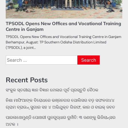
TPSODL Opens New Offices and Vocational Training
Centre in Ganjam
TPSODL Opens New Offices and Vocational Training Centre in Ganjam
Berhampur, August: TP Southern Odisha Distribution Limited
(TPSODL), a joint…
Search
for:
Recent Posts
ସଂକୁଳ ସ୍ତରୀୟ ଜ୍ଞାନ ବିଜ୍ଞାନ ମେଳାର ପୂର୍ବ ପ୍ରସ୍ତୁତି ବୈଠକ
ନିଶା ମାଫିଆଙ୍କ ବିରୋଧରେ ଭଞ୍ଜନଗର ପୋଲିସର ବଡ଼ ସଫଳତା୪୪
ଗ୍ରାମ ବ୍ରାଉନ୍ ସୁଗାର ସହ ୪ ଅଭିଯୁକ୍ତ ଗିରଫ, କାର ଓ ବାଇକ୍ ଜବତ
ପାରଳାଖେମୁଣ୍ଡି ପୋଖରୀ ପୁନରୁଦ୍ଧାର ଦୁର୍ନୀତି: ୩ ଜଣଙ୍କୁ ଭିଜିଲାନ୍ସର
ଅଟକ ।