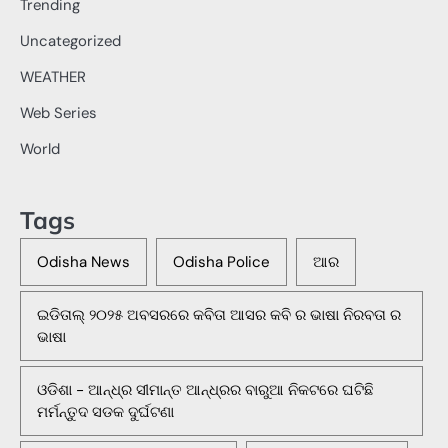
Trending
Uncategorized
WEATHER
Web Series
World
Tags
Odisha News
Odisha Police
ଆର
ଇଡିତାଲ୍ ୨୦୨୫ ଅବସରରେ କବିତା ଆସର କବି ର ଭାଷା ନିରବତା ର
ଭାଷା
ଓଡିଶା - ଆନ୍ଧ୍ର ସୀମାନ୍ତ ଆନ୍ଧ୍ରର ବାରୁଆ ନିକଟରେ ଘଟିଛି
ମର୍ମନ୍ତୁଦ ସଡକ ଦୁର୍ଘଟଣା