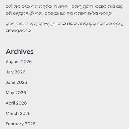
ବର୍ଷା ଅଭାବରେ ଚାଷ ଉଜୁଡ଼ିବା ଆଶଙ୍କା : କୂଅରୁ ମୁଲିଆ ଲଗାଇ ପାଣି କାଢ଼ି
ଜମି ବଞ୍ଚାଉଛନ୍ତି ଚାଷୀ, ସରକାରୀ ଯୋଜନା ଉପରେ ଉଠିଲା ପ୍ରଶ୍ନ ।
ହଠାତ୍‌ ଟାୟାର ହେଲା ବ୍ଲାଷ୍ଟ, ଘାଟିରେ ଓଲଟି ପଡିଲା ଲୁହା ବୋଝେଇ ଟ୍ରକ୍‌,
ଘଟଣାସ୍ଥଳରେ…
Archives
August 2026
July 2026
June 2026
May 2026
April 2026
March 2026
February 2026