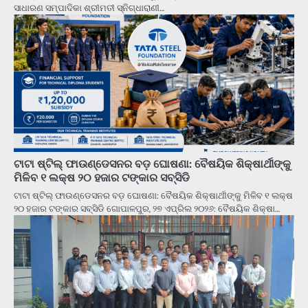
ସାଧାରଣ ସମ୍ପାଦିକା ଶ୍ରୀମତୀ ସ୍ନିଗ୍ଧାରାଣୀ…
ଟାଟା ଷ୍ଟିଲ୍ ଫାଉଣ୍ଡେସନର ବଡ଼ ଘୋଷଣା: ବୈଷୟିକ ଶିକ୍ଷାର୍ଥୀଙ୍କୁ
ମିଳିବ ୧ ଲକ୍ଷ ୨୦ ହଜାର ଟଙ୍କାର ସବ୍‌ସିଡି
ଟାଟା ଷ୍ଟିଲ୍ ଫାଉଣ୍ଡେସନର ବଡ଼ ଘୋଷଣା: ବୈଷୟିକ ଶିକ୍ଷାର୍ଥୀଙ୍କୁ ମିଳିବ ୧ ଲକ୍ଷ
୨୦ ହଜାର ଟଙ୍କାର ସବ୍‌ସିଡି ଗୋପାଳପୁର, ୨୭ ଏପ୍ରିଲ ୨୦୨୬: ବୈଷୟିକ ଶିକ୍ଷା…