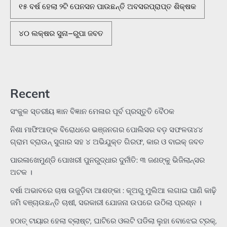
୧୫ ବର୍ଷ ହେଲା ୨ଟି ପେନସନ ପାଉଛନ୍ତି ଅବସରପ୍ରାପ୍ତ ଶିକ୍ଷକ
୪୦ ଲକ୍ଷର ସୁନା–ରୁପା ଜବତ
Recent
ସଂକୁଳ ସ୍ତରୀୟ ଜ୍ଞାନ ବିଜ୍ଞାନ ମେଳାର ପୂର୍ବ ପ୍ରସ୍ତୁତି ବୈଠକ
ନିଶା ମାଫିଆଙ୍କ ବିରୋଧରେ ଭଞ୍ଜନଗର ପୋଲିସର ବଡ଼ ସଫଳତା୪୪
ଗ୍ରାମ ବ୍ରାଉନ୍ ସୁଗାର ସହ ୪ ଅଭିଯୁକ୍ତ ଗିରଫ, କାର ଓ ବାଇକ୍ ଜବତ
ପାରଳାଖେମୁଣ୍ଡି ପୋଖରୀ ପୁନରୁଦ୍ଧାର ଦୁର୍ନୀତି: ୩ ଜଣଙ୍କୁ ଭିଜିଲାନ୍ସର
ଅଟକ ।
ବର୍ଷା ଅଭାବରେ ଚାଷ ଉଜୁଡ଼ିବା ଆଶଙ୍କା : କୂଅରୁ ମୁଲିଆ ଲଗାଇ ପାଣି କାଢ଼ି
ଜମି ବଞ୍ଚାଉଛନ୍ତି ଚାଷୀ, ସରକାରୀ ଯୋଜନା ଉପରେ ଉଠିଲା ପ୍ରଶ୍ନ ।
ହଠାତ୍‌ ଟାୟାର ହେଲା ବ୍ଲାଷ୍ଟ, ଘାଟିରେ ଓଲଟି ପଡିଲା ଲୁହା ବୋଝେଇ ଟ୍ରକ୍‌,