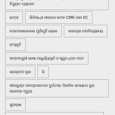
ବିଦ୍ୟୁତ ବ୍ୟାଘାତ
ଭତ୍ତା
ଭିଜିଲାନ୍ସ ଜାଲରେ କଟକ CRRI ଥାନା IIC
ମୋଟରସାଇକେଲ ମୁହାଁମୁହିଁ ଧକ୍କା
ଲରମ୍ଭା ମହାବିଦ୍ୟାଳୟ
ସଂସ୍କୃତି
ସମ୍ବଲପୁରୀ ଭାଷା ମାଧୁର୍ଯ୍ୟପୂର୍ଣ ଓ ସ୍ୱତନ୍ତ୍ର ଅଟେ
ସରସ୍ବତୀ ପୂଜା
ସି
ସୀତାକୁଣ୍ଡ ଜଳପ୍ରପାତରେ ଦୁର୍ଘଟଣା: ପିକନିକ ସମୟରେ ଦୁଇ
ଭାଇଙ୍କ ମୃତ୍ୟୁ
ସୁରକ୍ଷା