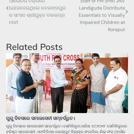
ଆଲୋଚନା ଚକ୍ରରେ
Staff of PM SHRI JNV
navigation
ଯୋଗଦେଇଥିଲେ ନବରଙ୍ଗପୁର
Landiguda Distribute
ର ସାଂସଦ ଶ୍ରୀଯୁକ୍ତ ବଲଭଦ୍ର
Essentials to Visually
ମାଝୀ
Impaired Children at
Koraput
Related Posts
ଗୁରୁ ଦିବସରେ ସମାଜସେବୀ ସମ୍ବର୍ଦ୍ଧିତ।
ଗୁରୁ ଦିବସରେ ସମାଜସେବୀ ସମ୍ବର୍ଦ୍ଧିତ। ସେମିଳିଗୁଡା.ତାରିଖ ୬,୯,୨୦୨୫` ସେମିଳିଗୁଡାର
ବରିଷ୍ଠ ସମାଜସେବୀ ,ଏଫବିଡିଓର କୋରାପୁଟ ଜିଲ୍ଲାର ସଂପାଦିକା, ଲିଭ ଫର ଅଦର୍ସର