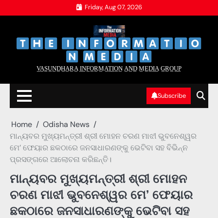
Skip
Friday, Aug 07, 2026
to
content
‌
‌
V̲A̲S̲U̲N̲D̲H̲A̲R̲A̲ I̲N̲F̲O̲R̲M̲A̲T̲I̲O̲N̲ A̲N̲D̲ M̲E̲D̲I̲A̲ G̲R̲O̲U̲P̲
Subscribe
Home
Odisha News
ମାନ୍ୟବର ମୁଖ୍ୟମନ୍ତ୍ରୀ ଶ୍ରୀ ମୋହନ ଚରଣ ମାଝୀ ଭୁବନେଶ୍ୱର
ମେ’ ଫେୟାର ଛକଠାରେ ଜନସାଧାରଣଙ୍କୁ ଭେଟିବା ସହ ବିଭିନ୍ନ
ପ୍ରସଙ୍ଗରେ ଆଲୋଚନା କରିଛନ୍ତି।
ମାନ୍ୟବର ମୁଖ୍ୟମନ୍ତ୍ରୀ ଶ୍ରୀ ମୋହନ
ଚରଣ ମାଝୀ ଭୁବନେଶ୍ୱର ମେ’ ଫେୟାର
ଛକଠାରେ ଜନସାଧାରଣଙ୍କୁ ଭେଟିବା ସହ