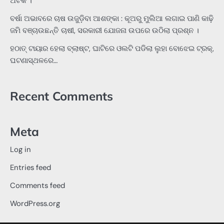
ଅଟକ ।
ବର୍ଷା ଅଭାବରେ ଚାଷ ଉଜୁଡ଼ିବା ଆଶଙ୍କା : କୂଅରୁ ମୁଲିଆ ଲଗାଇ ପାଣି କାଢ଼ି
ଜମି ବଞ୍ଚାଉଛନ୍ତି ଚାଷୀ, ସରକାରୀ ଯୋଜନା ଉପରେ ଉଠିଲା ପ୍ରଶ୍ନ ।
ହଠାତ୍‌ ଟାୟାର ହେଲା ବ୍ଲାଷ୍ଟ, ଘାଟିରେ ଓଲଟି ପଡିଲା ଲୁହା ବୋଝେଇ ଟ୍ରକ୍‌,
ଘଟଣାସ୍ଥଳରେ…
Recent Comments
Meta
Log in
Entries feed
Comments feed
WordPress.org