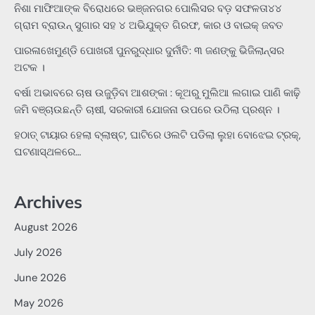
ନିଶା ମାଫିଆଙ୍କ ବିରୋଧରେ ଭଞ୍ଜନଗର ପୋଲିସର ବଡ଼ ସଫଳତା୪୪
ଗ୍ରାମ ବ୍ରାଉନ୍ ସୁଗାର ସହ ୪ ଅଭିଯୁକ୍ତ ଗିରଫ, କାର ଓ ବାଇକ୍ ଜବତ
ପାରଳାଖେମୁଣ୍ଡି ପୋଖରୀ ପୁନରୁଦ୍ଧାର ଦୁର୍ନୀତି: ୩ ଜଣଙ୍କୁ ଭିଜିଲାନ୍ସର
ଅଟକ ।
ବର୍ଷା ଅଭାବରେ ଚାଷ ଉଜୁଡ଼ିବା ଆଶଙ୍କା : କୂଅରୁ ମୁଲିଆ ଲଗାଇ ପାଣି କାଢ଼ି
ଜମି ବଞ୍ଚାଉଛନ୍ତି ଚାଷୀ, ସରକାରୀ ଯୋଜନା ଉପରେ ଉଠିଲା ପ୍ରଶ୍ନ ।
ହଠାତ୍‌ ଟାୟାର ହେଲା ବ୍ଲାଷ୍ଟ, ଘାଟିରେ ଓଲଟି ପଡିଲା ଲୁହା ବୋଝେଇ ଟ୍ରକ୍‌,
ଘଟଣାସ୍ଥଳରେ…
Archives
August 2026
July 2026
June 2026
May 2026