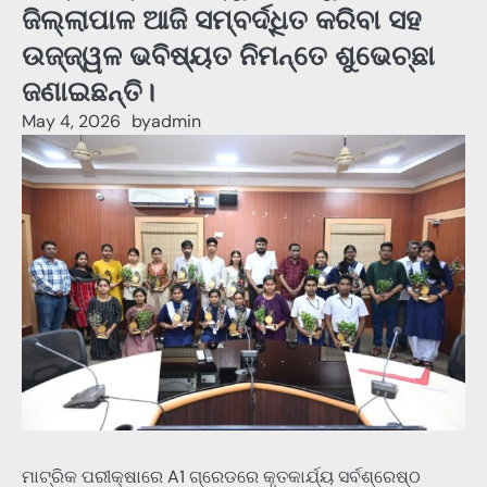
ଜିଲ୍ଲାପାଳ ଆଜି ସମ୍ବର୍ଦ୍ଧିତ କରିବା ସହ
ଉଜ୍ଜ୍ୱଳ ଭବିଷ୍ୟତ ନିମନ୍ତେ ଶୁଭେଚ୍ଛା
ଜଣାଇଛନ୍ତି।
May 4, 2026
by
admin
ମାଟ୍ରିକ ପରୀକ୍ଷାରେ A1 ଗ୍ରେଡରେ କୃତକାର୍ଯ୍ୟ ସର୍ବଶ୍ରେଷ୍ଠ