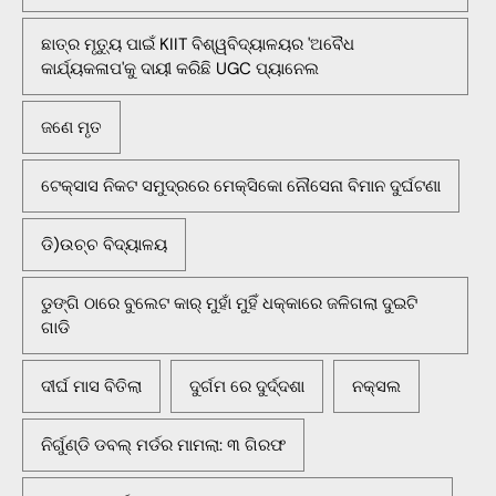
ଛାତ୍ର ମୃତ୍ୟୁ ପାଇଁ KIIT ବିଶ୍ୱବିଦ୍ୟାଳୟର 'ଅବୈଧ
କାର୍ଯ୍ୟକଳାପ'କୁ ଦାୟୀ କରିଛି UGC ପ୍ୟାନେଲ
ଜଣେ ମୃତ
ଟେକ୍ସାସ ନିକଟ ସମୁଦ୍ରରେ ମେକ୍ସିକୋ ନୌସେନା ବିମାନ ଦୁର୍ଘଟଣା
ଡି)ଉଚ୍ଚ ବିଦ୍ୟାଳୟ
ଡୁଙ୍ଗି ଠାରେ ବୁଲେଟ କାର୍ ମୁହାଁ ମୁହିଁ ଧକ୍କାରେ ଜଳିଗଲା ଦୁଇଟି
ଗାଡି
ଦୀର୍ଘ ମାସ ବିତିଲା
ଦୁର୍ଗମ ରେ ଦୁର୍ଦ୍ଦଶା
ନକ୍ସଲ
ନିର୍ଗୁଣ୍ଡି ଡବଲ୍ ମର୍ଡର ମାମଲା: ୩ ଗିରଫ