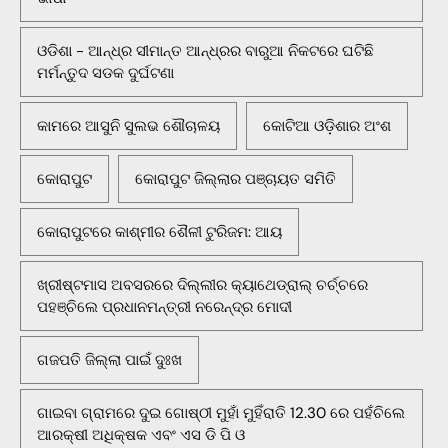
ଓଡିଶା - ଆନ୍ଧ୍ର ସୀମାନ୍ତ ଆନ୍ଧ୍ରର ବାରୁଆ ନିକଟରେ ଘଟିଛି
ମର୍ମନ୍ତୁଦ ସଡକ ଦୁର୍ଘଟଣା
କାମରେ ଆସୁନି ସୁଲଭ ଶୌଚାଳୟ
କୋଟିଆ ଓଡ଼ିଶାର ଅଂଶ
କୋରାପୁଟ
କୋରାପୁଟ ଜିଲ୍ଲାର ପଞ୍ଚାୟତ ସମିତି
କୋରାପୁଟରେ କାଶ୍ମୀର ଶୈଳୀ ଟୁରିଜମ: ଆୟ
ଖ୍ରୀଷ୍ଟମାସ ଅବସରରେ ଦିଲ୍ଲୀର କ୍ୟାଥେଡ୍ରାଲ୍ ଚର୍ଚ୍ଚରେ
ପହଞ୍ଚିଲେ ପ୍ରଧାନମନ୍ତ୍ରୀ ନରେନ୍ଦ୍ର ମୋଦୀ
ଗଜପତି ଜିଲ୍ଲା ପାଇଁ ଦୁଃଖ
ଗାଇବା ଗ୍ରାମରେ ଦୁଇ ଗୋଷ୍ଠୀ ମୁହାଁ ମୁହିଁରାତି 12.30 ରେ ପହଁଚିଲେ
ଆରକ୍ଷୀ ଅଧିକ୍ଷକ ଏବଂ ଏସ ଡି ପି ଓ