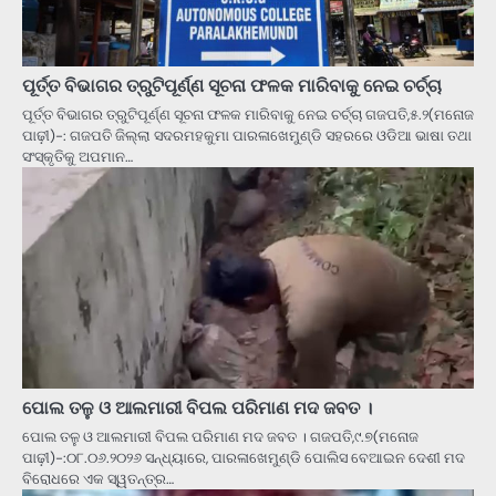
ପୂର୍ତ୍ତ ବିଭାଗର ତ୍ରୁଟିପୂର୍ଣ୍ଣ ସୂଚନା ଫଳକ ମାରିବାକୁ ନେଇ ଚର୍ଚ୍ଚା
ପୂର୍ତ୍ତ ବିଭାଗର ତ୍ରୁଟିପୂର୍ଣ୍ଣ ସୂଚନା ଫଳକ ମାରିବାକୁ ନେଇ ଚର୍ଚ୍ଚା ଗଜପତି,୫.୨(ମନୋଜ
ପାଢ଼ୀ)-: ଗଜପତି ଜିଲ୍ଲା ସଦରମହକୁମା ପାରଳାଖେମୁଣ୍ଡି ସହରରେ ଓଡିଆ ଭାଷା ତଥା
ସଂସ୍କୃତିକୁ ଅପମାନ…
ପୋଲ ତଳୁ ଓ ଆଲମାରୀ ବିପଲ ପରିମାଣ ମଦ ଜବତ ‌।
ପୋଲ ତଳୁ ଓ ଆଲମାରୀ ବିପଲ ପରିମାଣ ମଦ ଜବତ ‌। ଗଜପତି,୯.୭(ମନୋଜ
ପାଢ଼ୀ)-:୦୮.୦୬.୨୦୨୬ ସନ୍ଧ୍ୟାରେ, ପାରଳାଖେମୁଣ୍ଡି ପୋଲିସ ବେଆଇନ ଦେଶୀ ମଦ
ବିରୋଧରେ ଏକ ସ୍ୱତନ୍ତ୍ର…