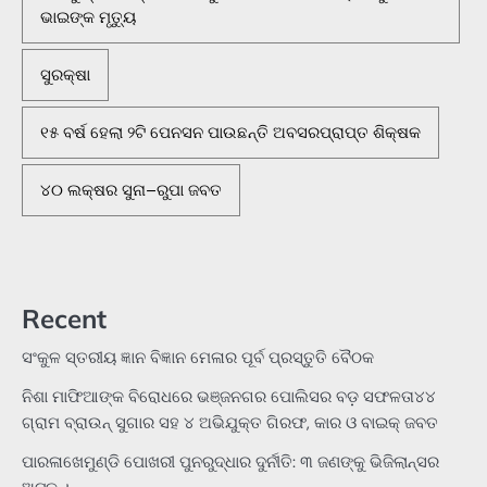
ଭାଇଙ୍କ ମୃତ୍ୟୁ
ସୁରକ୍ଷା
୧୫ ବର୍ଷ ହେଲା ୨ଟି ପେନସନ ପାଉଛନ୍ତି ଅବସରପ୍ରାପ୍ତ ଶିକ୍ଷକ
୪୦ ଲକ୍ଷର ସୁନା–ରୁପା ଜବତ
Recent
ସଂକୁଳ ସ୍ତରୀୟ ଜ୍ଞାନ ବିଜ୍ଞାନ ମେଳାର ପୂର୍ବ ପ୍ରସ୍ତୁତି ବୈଠକ
ନିଶା ମାଫିଆଙ୍କ ବିରୋଧରେ ଭଞ୍ଜନଗର ପୋଲିସର ବଡ଼ ସଫଳତା୪୪
ଗ୍ରାମ ବ୍ରାଉନ୍ ସୁଗାର ସହ ୪ ଅଭିଯୁକ୍ତ ଗିରଫ, କାର ଓ ବାଇକ୍ ଜବତ
ପାରଳାଖେମୁଣ୍ଡି ପୋଖରୀ ପୁନରୁଦ୍ଧାର ଦୁର୍ନୀତି: ୩ ଜଣଙ୍କୁ ଭିଜିଲାନ୍ସର