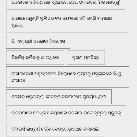
ପାଟନାରେ ସର୍ବସାଧାରଣ ସ୍ଥାନରେ ଛେପ ପକାଇଲେ ‘ନଗରଶତ୍ରୁ’
ପାରଳାଖେମୁଣ୍ଡି ପୁଲିସର ବଡ଼ ସଫଳତା: ୪ଟି ଚୋରି ମାମଲାର
ଖୁଲାସା
ପି. ଏମ୍.ଶ୍ରୀ ସରକାରୀ (ଏସ.ଏସ
ପିକନିକ୍‌ କରିବାକୁ ଯାଇଥିଲେ
ପୁରାଣ ପ୍ରସିଦ୍ଧ
ବଂଗଲାଦେଶୀ ଅନୁପ୍ରବେଶ ବିରୋଧରେ ରାସ୍ତାକୁ ଓହ୍ଲାଇଲେ ହିନ୍ଦୁ
ସଂଗଠନ
ବରଗଡ଼ ଧନୁଯାତ୍ରା: କଂସଙ୍କ ଦରବାରରେ ମୁଖ୍ୟମନ୍ତ୍ରୀ
ବାରିପଦାରେ ଚଳନ୍ତା ଅବସ୍ଥାରେ ଜଳିଗଲା ଇଲେକ୍ଟ୍ରିକ୍ ସ୍କୁଟର୍
ବିଲିଭର୍ସ ଇଷ୍ଟର୍ଣ ଚର୍ଚ୍ଚ ତେଙ୍ଗେଡ଼ାପଥର ଟିକାବାଲି