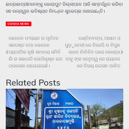
ଛାତ୍ରଛାତ୍ରୀମାନଙ୍କୁ କୋରାପୁଟ ଜିଲ୍ଲାପାଳ ଆଜି ସମ୍ବର୍ଦ୍ଧିତ କରିବା
ସହ ଉଜ୍ଜ୍ୱଳ ଭବିଷ୍ୟତ ନିମନ୍ତେ ଶୁଭେଚ୍ଛା ଜଣାଇଛନ୍ତି।
ODISHA NEWS
ଭେଡେନ ପଂଚାୟତ ର ପୂର୍ବତନ
ପଶ୍ଚିମବଙ୍ଗ, ଆସାମ ଓ
Post
ସରପଞ୍ଚ ତଥା ଭେଡେନ
ପୁଡ଼ୁଚେରୀ ରେ ବିଜେପି ର ବିପୁଳ
navigation
ପ୍ରାଥମିକ କୃଷି ସମବାୟ ସମିତି
ଭାବେ ନିର୍ବାଚିତ ପରେ କୋଣ୍ଡା
ଲି ର ସଭାପତି ଗୋପିକୃଷ୍ନ ରଥ
ବାବୁ ଙ୍କ ନେତୃତ୍ୱ ରେ ରାୟଗଡ
ପରଲୋକ ହୋଇଯାଇଛି।
ରେ ବିଜୟ ଉତ୍ସବ ପାଳିତ
Related Posts