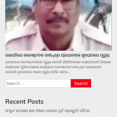
ଗଜପତିରେ କନେଷ୍ଟବଳ ରବୀନ୍ଦ୍ର ପ୍ରଧାନଙ୍କ ହୃଦଘାତରେ ମୃତ୍ୟୁ
ହୃଦଘାତରେ କନେଷ୍ଟବଳଙ୍କ ମୃତ୍ୟୁ ଗଜପତି 20/11/ମନୋଜ ପାଢ଼ୀ/ଗଜପତି ଜିଲ୍ଲାର
କାଶୀନଗର ପୁଲିସ ଥାନାରେ କାର୍ଯ୍ୟରତ କନେଷ୍ଟବଳ ରବୀନ୍ଦ୍ର ପ୍ରଧାନଙ୍କ
ଗତକାଲି ହୃଦଘାତରେ ଅକାଳ ମୃତ୍ୟୁ ଘଟିଛି। ତାଙ୍କ…
Search
for:
Recent Posts
ସଂକୁଳ ସ୍ତରୀୟ ଜ୍ଞାନ ବିଜ୍ଞାନ ମେଳାର ପୂର୍ବ ପ୍ରସ୍ତୁତି ବୈଠକ