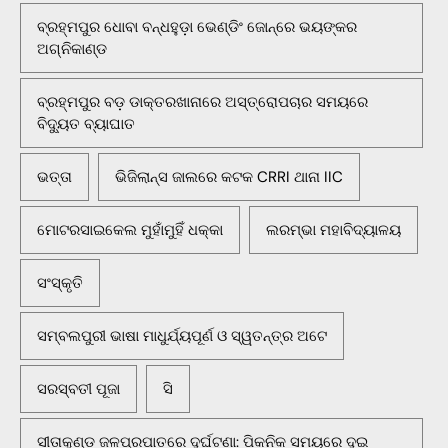
ବ୍ରହ୍ମପୁର ଧୋବା ବନ୍ଧହୁଡ଼ା ଭେଣ୍ଡିଂ ଜୋନ୍‌ରେ ଭୟଙ୍କର
ଅଗ୍ନିକାଣ୍ଡ
ବ୍ରହ୍ମପୁର ବଡ଼ ଡାକ୍ତରଖାନାରେ ଅସ୍ତ୍ରୋପଚାର ସମୟରେ
ବିଦ୍ୟୁତ ବ୍ୟାଘାତ
ଭତ୍ତା
ଭିଜିଲାନ୍ସ ଜାଲରେ କଟକ CRRI ଥାନା IIC
ମୋଟରସାଇକେଲ ମୁହାଁମୁହିଁ ଧକ୍କା
ଲରମ୍ଭା ମହାବିଦ୍ୟାଳୟ
ସଂସ୍କୃତି
ସମ୍ବଲପୁରୀ ଭାଷା ମାଧୁର୍ଯ୍ୟପୂର୍ଣ ଓ ସ୍ୱତନ୍ତ୍ର ଅଟେ
ସରସ୍ବତୀ ପୂଜା
ସି
ସୀତାକୁଣ୍ଡ ଜଳପ୍ରପାତରେ ଦୁର୍ଘଟଣା: ପିକନିକ ସମୟରେ ଦୁଇ