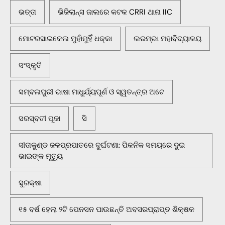
ଭତ୍ତା
ଭିଜିଲାନ୍ସ ଜାଲରେ କଟକ CRRI ଥାନା IIC
ମୋଟରସାଇକେଲ ମୁହାଁମୁହିଁ ଧକ୍କା
ଲରମ୍ଭା ମହାବିଦ୍ୟାଳୟ
ସଂସ୍କୃତି
ସମ୍ବଲପୁରୀ ଭାଷା ମାଧୁର୍ଯ୍ୟପୂର୍ଣ ଓ ସ୍ୱତନ୍ତ୍ର ଅଟେ
ସରସ୍ବତୀ ପୂଜା
ସି
ସୀତାକୁଣ୍ଡ ଜଳପ୍ରପାତରେ ଦୁର୍ଘଟଣା: ପିକନିକ ସମୟରେ ଦୁଇ
ଭାଇଙ୍କ ମୃତ୍ୟୁ
ସୁରକ୍ଷା
୧୫ ବର୍ଷ ହେଲା ୨ଟି ପେନସନ ପାଉଛନ୍ତି ଅବସରପ୍ରାପ୍ତ ଶିକ୍ଷକ