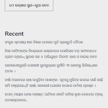
୪୦ ଲକ୍ଷର ସୁନା–ରୁପା ଜବତ
Recent
ସଂକୁଳ ସ୍ତରୀୟ ଜ୍ଞାନ ବିଜ୍ଞାନ ମେଳାର ପୂର୍ବ ପ୍ରସ୍ତୁତି ବୈଠକ
ନିଶା ମାଫିଆଙ୍କ ବିରୋଧରେ ଭଞ୍ଜନଗର ପୋଲିସର ବଡ଼ ସଫଳତା୪୪
ଗ୍ରାମ ବ୍ରାଉନ୍ ସୁଗାର ସହ ୪ ଅଭିଯୁକ୍ତ ଗିରଫ, କାର ଓ ବାଇକ୍ ଜବତ
ପାରଳାଖେମୁଣ୍ଡି ପୋଖରୀ ପୁନରୁଦ୍ଧାର ଦୁର୍ନୀତି: ୩ ଜଣଙ୍କୁ ଭିଜିଲାନ୍ସର
ଅଟକ ।
ବର୍ଷା ଅଭାବରେ ଚାଷ ଉଜୁଡ଼ିବା ଆଶଙ୍କା : କୂଅରୁ ମୁଲିଆ ଲଗାଇ ପାଣି କାଢ଼ି
ଜମି ବଞ୍ଚାଉଛନ୍ତି ଚାଷୀ, ସରକାରୀ ଯୋଜନା ଉପରେ ଉଠିଲା ପ୍ରଶ୍ନ ।
ହଠାତ୍‌ ଟାୟାର ହେଲା ବ୍ଲାଷ୍ଟ, ଘାଟିରେ ଓଲଟି ପଡିଲା ଲୁହା ବୋଝେଇ ଟ୍ରକ୍‌,
ଘଟଣାସ୍ଥଳରେ…