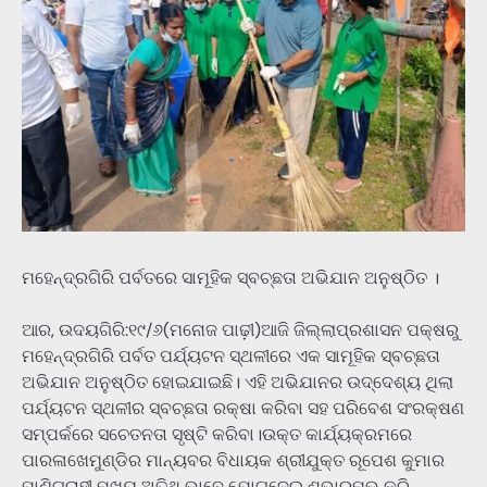
ମହେନ୍ଦ୍ରଗିରି ପର୍ବତରେ ସାମୂହିକ ସ୍ବଚ୍ଛତା ଅଭିଯାନ ଅନୁଷ୍ଠିତ ।
ଆର, ଉଦୟଗିରି:୧୯/୬(ମନୋଜ ପାଢ଼ୀ)ଆଜି ଜିଲ୍ଲାପ୍ରଶାସନ ପକ୍ଷରୁ
ମହେନ୍ଦ୍ରଗିରି ପର୍ବତ ପର୍ଯ୍ୟଟନ ସ୍ଥଳୀରେ ଏକ ସାମୂହିକ ସ୍ବଚ୍ଛତା
ଅଭିଯାନ ଅନୁଷ୍ଠିତ ହୋଇଯାଇଛି। ଏହି ଅଭିଯାନର ଉଦ୍ଦେଶ୍ୟ ଥିଲା
ପର୍ଯ୍ୟଟନ ସ୍ଥଳୀର ସ୍ବଚ୍ଛତା ରକ୍ଷା କରିବା ସହ ପରିବେଶ ସଂରକ୍ଷଣ
ସମ୍ପର୍କରେ ସଚେତନତା ସୃଷ୍ଟି କରିବା।ଉକ୍ତ କାର୍ଯ୍ୟକ୍ରମରେ
ପାରଳାଖେମୁଣ୍ଡିର ମାନ୍ୟବର ବିଧାୟକ ଶ୍ରୀଯୁକ୍ତ ରୂପେଶ କୁମାର
ପାଣିଗ୍ରାହୀ ମୁଖ୍ୟ ଅତିଥି ଭାବେ ଯୋଗଦେଇ ଶୁଭାରମ୍ଭ କରି