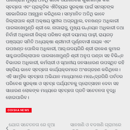
ସ୍ବଚ୍ଛତା ଏବଂ ପ୍ରାକୃତିକ ଐତିହ୍ୟର ସୁରକ୍ଷା ପାଇଁ ସମସ୍ତଙ୍କ
ସହଭାଗିତାର ଆହ୍ୱାନ କରିଥିଲେ। ସମ୍ମାନିତ ଅତିଥି ଭାବେ
ଜିଲ୍ଲାପାଳ ଶ୍ରୀ ଅକ୍ଷୟ ସୁନୀଲ ଅଗ୍ରୱାଲ, ବନଖଣ୍ଡ ଅଧିକାରୀ
ପାରଳାଖେମୁଣ୍ଡି ଶ୍ରୀ କେ. ନାଗାରାଜୁ, ମୁଖ୍ୟ ଉନ୍ନୟନ ଅଧିକାରୀ ତଥା
ନିର୍ବାହୀ ଅଧିକାରୀ ଜିଲ୍ଲା ପରିଷଦ ଶ୍ରୀ ଦୟାମୟ ପାଢ଼ୀ, ରାୟଗଡ଼
ପଞ୍ଚାୟତ ସମିତି ଅଧ୍ୟକ୍ଷା ଶ୍ରୀମତୀ ପୂର୍ଣ୍ଣବାସୀ ନାୟକ ଏବଂ
ଉପଖଣ୍ଡ ପୋଲିସ ଅଧିକାରୀ, ଆର୍‌.ଉଦୟଗିରି ଶ୍ରୀ ରାକେଶ କୁମାର
ସାହୁ,ଉପଜିଲ୍ଲାପାଳ ପାରଳାଖେମୁଣ୍ଡି ଶ୍ରୀ ଅନୁପ ପଣ୍ଡା ସହ ବିଭିନ୍ନ
ବିଭାଗର ଅଧିକାରୀ, କର୍ମଚାରୀ ଓ ସ୍ଥାନୀୟ ଜନସାଧାରଣ ଉପସ୍ଥିତ ରହି
ସକ୍ରିୟ ଭାବେ ସ୍ବଚ୍ଛତା କାର୍ଯ୍ୟକ୍ରମରେ ଅଂଶଗ୍ରହଣ କରିଥିଲେ।
ଏହି ସାମୂହିକ ସ୍ବଚ୍ଛତା ଅଭିଯାନ ମାଧ୍ୟମରେ ମହେନ୍ଦ୍ରଗିରି ପର୍ବତର
ପରିବେଶ ସୁରକ୍ଷା ଓ ସ୍ବଚ୍ଛ ପର୍ଯ୍ୟଟନକୁ ପ୍ରୋତ୍ସାହନ ଦେବା ସହ
ସାଧାରଣ ଲୋକଙ୍କ ମଧ୍ୟରେ ସ୍ବଚ୍ଛତା ପ୍ରତି ସଚେତନତା ବୃଦ୍ଧି
ହୋଇପାରିବ।
ODISHA NEWS
ଯୋଗ ସଚେତନତା ରେ ନୂଆ
ସାନଖଣି ଓ ବଡଖଣି ଗ୍ରାମରେ
Post