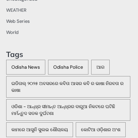
WEATHER
Web Series
World
Tags
Odisha News
Odisha Police
ଆର
ଇଡିତାଲ୍ ୨୦୨୫ ଅବସରରେ କବିତା ଆସର କବି ର ଭାଷା ନିରବତା ର
ଭାଷା
ଓଡିଶା - ଆନ୍ଧ୍ର ସୀମାନ୍ତ ଆନ୍ଧ୍ରର ବାରୁଆ ନିକଟରେ ଘଟିଛି
ମର୍ମନ୍ତୁଦ ସଡକ ଦୁର୍ଘଟଣା
କାମରେ ଆସୁନି ସୁଲଭ ଶୌଚାଳୟ
କୋଟିଆ ଓଡ଼ିଶାର ଅଂଶ