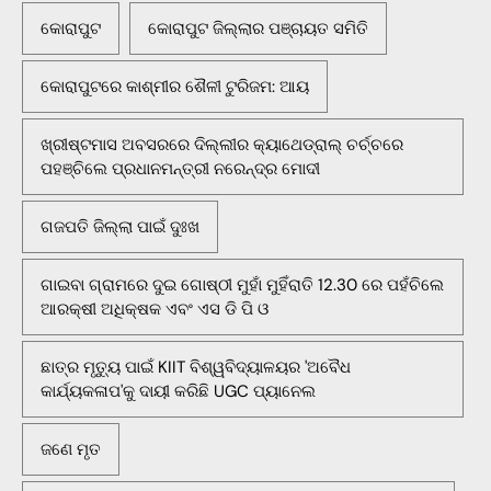
କୋରାପୁଟ
କୋରାପୁଟ ଜିଲ୍ଲାର ପଞ୍ଚାୟତ ସମିତି
କୋରାପୁଟରେ କାଶ୍ମୀର ଶୈଳୀ ଟୁରିଜମ: ଆୟ
ଖ୍ରୀଷ୍ଟମାସ ଅବସରରେ ଦିଲ୍ଲୀର କ୍ୟାଥେଡ୍ରାଲ୍ ଚର୍ଚ୍ଚରେ
ପହଞ୍ଚିଲେ ପ୍ରଧାନମନ୍ତ୍ରୀ ନରେନ୍ଦ୍ର ମୋଦୀ
ଗଜପତି ଜିଲ୍ଲା ପାଇଁ ଦୁଃଖ
ଗାଇବା ଗ୍ରାମରେ ଦୁଇ ଗୋଷ୍ଠୀ ମୁହାଁ ମୁହିଁରାତି 12.30 ରେ ପହଁଚିଲେ
ଆରକ୍ଷୀ ଅଧିକ୍ଷକ ଏବଂ ଏସ ଡି ପି ଓ
ଛାତ୍ର ମୃତ୍ୟୁ ପାଇଁ KIIT ବିଶ୍ୱବିଦ୍ୟାଳୟର 'ଅବୈଧ
କାର୍ଯ୍ୟକଳାପ'କୁ ଦାୟୀ କରିଛି UGC ପ୍ୟାନେଲ
ଜଣେ ମୃତ