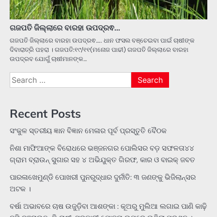
ଗଜପତି ଜିଲ୍ଲାରେ ବାରହା ଉପଦ୍ରଵ…
ଗଜପତି ଜିଲ୍ଲାରେ ବାରହା ଉପଦ୍ରଵ….. ଧାନ ଫସଲ ବଞ୍ଚେଇବା ପାଇଁ ଚାଷୀଙ୍କ
ଦିବାରାତ୍ରି ପହରା । ଗଜପତି:୧୯/୧୧(ମନୋଜ ପାଢୀ) ଗଜପତି ଜିଲ୍ଲାରେ ବାରହା
ଉପଦ୍ରବ ଯୋଗୁଁ ଚାଷୀମାନଙ୍କ…
Search
for:
Recent Posts
ସଂକୁଳ ସ୍ତରୀୟ ଜ୍ଞାନ ବିଜ୍ଞାନ ମେଳାର ପୂର୍ବ ପ୍ରସ୍ତୁତି ବୈଠକ
ନିଶା ମାଫିଆଙ୍କ ବିରୋଧରେ ଭଞ୍ଜନଗର ପୋଲିସର ବଡ଼ ସଫଳତା୪୪
ଗ୍ରାମ ବ୍ରାଉନ୍ ସୁଗାର ସହ ୪ ଅଭିଯୁକ୍ତ ଗିରଫ, କାର ଓ ବାଇକ୍ ଜବତ
ପାରଳାଖେମୁଣ୍ଡି ପୋଖରୀ ପୁନରୁଦ୍ଧାର ଦୁର୍ନୀତି: ୩ ଜଣଙ୍କୁ ଭିଜିଲାନ୍ସର
ଅଟକ ।
ବର୍ଷା ଅଭାବରେ ଚାଷ ଉଜୁଡ଼ିବା ଆଶଙ୍କା : କୂଅରୁ ମୁଲିଆ ଲଗାଇ ପାଣି କାଢ଼ି