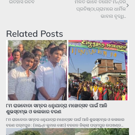
ଇତିହାସ ରଚିବ
ମିଳିତ ଭାବେ ତିନୋଟି ମନ୍ଦିର
navigation
ପ୍ରତିଷ୍ଠା,ଗ୍ରାମରେ ଧାର୍ମିକ
ଭାବନା ବୃଦ୍ଧି..
Related Posts
୮ମ ରାଜବୋଡା ସମ୍ବର ଧନୁଯାତ୍ରା ମହୋତ୍ସବ ପାଇଁ ଆଜି
ଶୁଭସ୍ତମ୍ଭ ଓ କଳାକାର ବରଣ
୮ମ ରାଜବୋଡା ସମ୍ବର ଧନୁଯାତ୍ରା ମହୋତ୍ସବ ପାଇଁ ଆଜି ଶୁଭସ୍ତମ୍ଭ ଓ କଳାକାର
ବରଣ ପଦ୍ମପୁର : (ଜୟନ୍ତ କୁମାର ସେଠ) ବରଗଡ ଜିଲ୍ଲା ପଦ୍ମପୁର ଉପଖଣ୍ଡ…