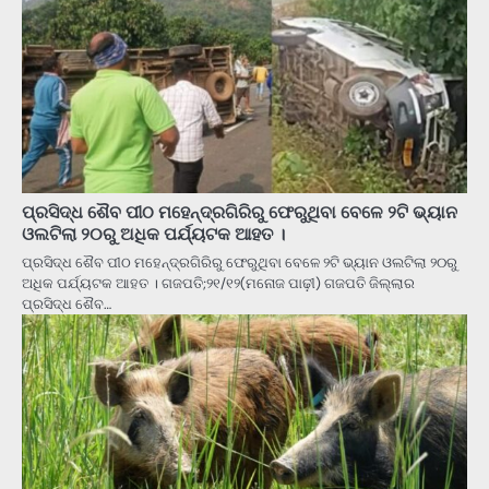
ପ୍ରସିଦ୍ଧ ଶୈବ ପୀଠ ମହେନ୍ଦ୍ରଗିରିରୁ ଫେରୁଥିବା ବେଳେ ୨ଟି ଭ୍ୟାନ
ଓଲଟିଲା ୨୦ରୁ ଅଧିକ ପର୍ଯ୍ୟଟକ ଆହତ ।
ପ୍ରସିଦ୍ଧ ଶୈବ ପୀଠ ମହେନ୍ଦ୍ରଗିରିରୁ ଫେରୁଥିବା ବେଳେ ୨ଟି ଭ୍ୟାନ ଓଲଟିଲା ୨୦ରୁ
ଅଧିକ ପର୍ଯ୍ୟଟକ ଆହତ । ଗଜପତି;୨୧/୧୨(ମନୋଜ ପାଢ଼ୀ) ଗଜପତି ଜିଲ୍ଲାର
ପ୍ରସିଦ୍ଧ ଶୈବ…