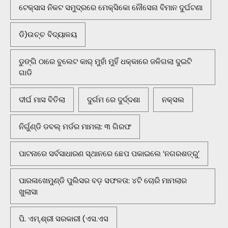
ଟେକ୍ସାସ ନିକଟ ସମୁଦ୍ରରେ ମେକ୍ସିକୋ ନୌସେନା ବିମାନ ଦୁର୍ଘଟଣା
ଡି)ଉଚ୍ଚ ବିଦ୍ୟାଳୟ
ଡୁଙ୍ଗି ଠାରେ ବୁଲେଟ କାର୍ ମୁହାଁ ମୁହିଁ ଧକ୍କାରେ ଜଳିଗଲା ଦୁଇଟି
ଗାଡି
ଦୀର୍ଘ ମାସ ବିତିଲା
ଦୁର୍ଗମ ରେ ଦୁର୍ଦ୍ଦଶା
ନକ୍ସଲ
ନିର୍ଗୁଣ୍ଡି ଡବଲ୍ ମର୍ଡର ମାମଲା: ୩ ଗିରଫ
ପାଟନାରେ ସର୍ବସାଧାରଣ ସ୍ଥାନରେ ଛେପ ପକାଇଲେ ‘ନଗରଶତ୍ରୁ’
ପାରଳାଖେମୁଣ୍ଡି ପୁଲିସର ବଡ଼ ସଫଳତା: ୪ଟି ଚୋରି ମାମଲାର
ଖୁଲାସା
ପି. ଏମ୍.ଶ୍ରୀ ସରକାରୀ (ଏସ.ଏସ