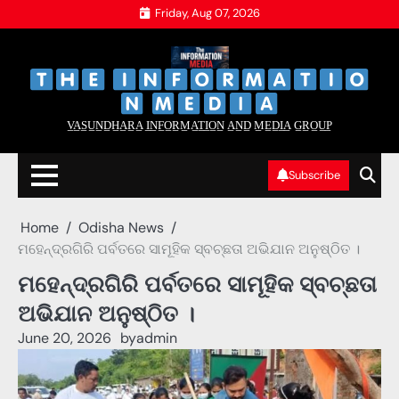
Skip
Friday, Aug 07, 2026
to
content
‌
‌
V̲A̲S̲U̲N̲D̲H̲A̲R̲A̲ I̲N̲F̲O̲R̲M̲A̲T̲I̲O̲N̲ A̲N̲D̲ M̲E̲D̲I̲A̲ G̲R̲O̲U̲P̲
Subscribe
Home
Odisha News
ମହେନ୍ଦ୍ରଗିରି ପର୍ବତରେ ସାମୂହିକ ସ୍ବଚ୍ଛତା ଅଭିଯାନ ଅନୁଷ୍ଠିତ ।
ମହେନ୍ଦ୍ରଗିରି ପର୍ବତରେ ସାମୂହିକ ସ୍ବଚ୍ଛତା
ଅଭିଯାନ ଅନୁଷ୍ଠିତ ।
June 20, 2026
by
admin