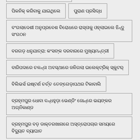
ପିକନିକ୍‌ କରିବାକୁ ଯାଇଥିଲେ
ପୁରାଣ ପ୍ରସିଦ୍ଧ
ବଂଗଲାଦେଶୀ ଅନୁପ୍ରବେଶ ବିରୋଧରେ ରାସ୍ତାକୁ ଓହ୍ଲାଇଲେ ହିନ୍ଦୁ
ସଂଗଠନ
ବରଗଡ଼ ଧନୁଯାତ୍ରା: କଂସଙ୍କ ଦରବାରରେ ମୁଖ୍ୟମନ୍ତ୍ରୀ
ବାରିପଦାରେ ଚଳନ୍ତା ଅବସ୍ଥାରେ ଜଳିଗଲା ଇଲେକ୍ଟ୍ରିକ୍ ସ୍କୁଟର୍
ବିଲିଭର୍ସ ଇଷ୍ଟର୍ଣ ଚର୍ଚ୍ଚ ତେଙ୍ଗେଡ଼ାପଥର ଟିକାବାଲି
ବ୍ରହ୍ମପୁର ଧୋବା ବନ୍ଧହୁଡ଼ା ଭେଣ୍ଡିଂ ଜୋନ୍‌ରେ ଭୟଙ୍କର
ଅଗ୍ନିକାଣ୍ଡ
ବ୍ରହ୍ମପୁର ବଡ଼ ଡାକ୍ତରଖାନାରେ ଅସ୍ତ୍ରୋପଚାର ସମୟରେ
ବିଦ୍ୟୁତ ବ୍ୟାଘାତ