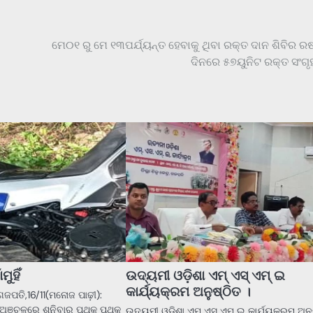
ମେ୦୧ ରୁ ମେ ୧୩ପର୍ଯ୍ୟନ୍ତ ହେବାକୁ ଥିବା ରକ୍ତ ଦାନ ଶିବିର ର
ଦିନରେ ୫୭ୟୁନିଟ ରକ୍ତ ସଂଗୃ
ମୁହିଁ
ଉଦ୍ୟମୀ ଓଡ଼ିଶା ଏମ୍ ଏସ୍ ଏମ୍ ଇ
କାର୍ଯ୍ୟକ୍ରମ ଅନୁଷ୍ଠିତ ।
ଁ ଗଜପତି,16/11(ମନୋଜ ପାଢ଼ୀ):
ା ଅଞ୍ଚଳରେ ଶନିବାର ପୃଥକ ପୃଥକ
ଉଦ୍ୟମୀ ଓଡ଼ିଶା ଏମ୍ ଏସ୍ ଏମ୍ ଇ କାର୍ଯ୍ୟକ୍ରମ ଅନୁ