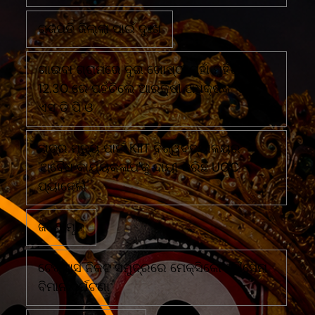
ଗଜପତି ଜିଲ୍ଲା ପାଇଁ ଦୁଃଖ
ଗାଇବା ଗ୍ରାମରେ ଦୁଇ ଗୋଷ୍ଠୀ ମୁହାଁ ମୁହିଁରାତି
12.30 ରେ ପହଁଚିଲେ ଆରକ୍ଷୀ ଅଧିକ୍ଷକ ଏବଂ
ଏସ ଡି ପି ଓ
ଛାତ୍ର ମୃତ୍ୟୁ ପାଇଁ KIIT ବିଶ୍ୱବିଦ୍ୟାଳୟର
'ଅବୈଧ କାର୍ଯ୍ୟକଳାପ'କୁ ଦାୟୀ କରିଛି UGC
ପ୍ୟାନେଲ
ଜଣେ ମୃତ
ଟେକ୍ସାସ ନିକଟ ସମୁଦ୍ରରେ ମେକ୍ସିକୋ ନୌସେନା
ବିମାନ ଦୁର୍ଘଟଣା