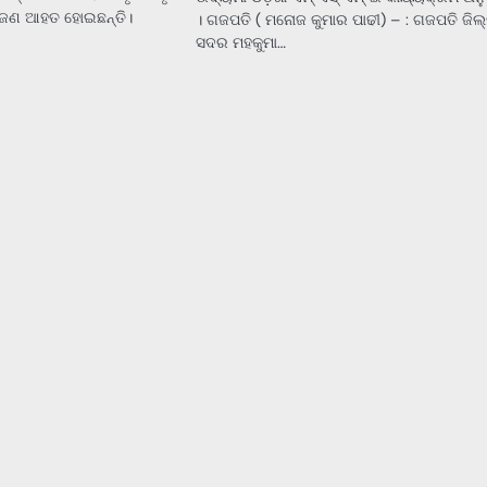
 ୫ଜଣ ଆହତ ହୋଇଛନ୍ତି।
। ଗଜପତି ( ମନୋଜ କୁମାର ପାଢୀ) – : ଗଜପତି ଜିଲ୍
ସଦର ମହକୁମା…