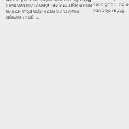
ବାଇକ ଦୁର୍ଘଟଣା ଘଟି
ଟଙ୍କା ଆତ୍ମସାତ !ରାୟଗଡ଼( info media)ଜିଲ୍ଲା ନଗର
ସେମାନଙ୍କ ମଧ୍ୟରୁ…
ଉନ୍ନୟନ ସଂସ୍ଥା କର୍ଯ୍ୟାଳୟରେ ଅର୍ଥ ଆତ୍ମସାତ
ଅଭିଯୋଗ ହୋଇଛି ।…