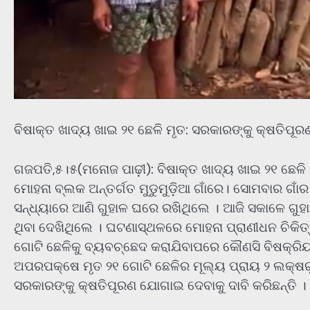
ବିଷାକ୍ତ ଖାଦ୍ୟ ଖାଇ ୨୧ ଛେଳି ମୃତ: ସରକାରଙ୍କୁ କ୍ଷତିପୂ
ଗଜପତି,୫।୫(ମନୋଜ ପାଢ଼ୀ): ବିଷାକ୍ତ ଖାଦ୍ୟ ଖାଇ ୨୧ ଛେଳି
ମୋହନା ବ୍ଲକ ଅନ୍ତର୍ଗତ ମୁଡୁମୁଡ଼ିଆ ଗାଁରେ। ସୋମବାର ଗ
ସନ୍ଧ୍ୟାରେ ଆଣି ଗୁହାଳ ଘରେ ରଖିଥିଲେ । ଆଜି ସକାଳେ ଗୁହା
ଥିବା ଦେଖିଥିଲେ । ଘଟଣାସ୍ଥଳରେ ମୋହନା ପ୍ରାଣୀଧନ ଚିକିତ୍ସା
ଗୋଟି ଛେଳିକୁ ବ୍ୟବଚ୍ଛେଦ କରାଯିବାପରେ କୌଣସି ବିଷକ୍ରିୟ
ଅପରପକ୍ଷେ ମୃତ ୨୧ ଗୋଟି ଛେଳିର ମୂଲ୍ୟ ପ୍ରାୟ ୨ ଲକ୍ଷର
ସରକାରଙ୍କୁ କ୍ଷତିପୂରଣ ଯୋଗାଇ ଦେବାକୁ ଦାବି କରିଛନ୍ତି ।