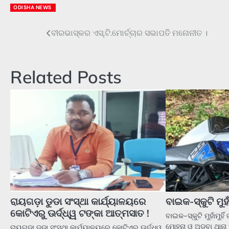
ODISHA NEWS
ବୀରଭାସ୍କର ଏସ୍.ଟି.ମୋର୍ଚ୍ଚାର ସଭାପତି ମନୋନୀତ ।
Post
navigation
Related Posts
ରାୟଗଡ଼ା ଡୁଡା ସଂସ୍ଥା କାର୍ଯ୍ୟାଳୟରେ
ବାଇକ-ସ୍କୁଟି ମୁହାଁ
କୋଟିଏରୁ ଊର୍ଦ୍ଧ୍ୱ ଟଙ୍କା ଆତ୍ମସାତ !
ବାଇକ-ସ୍କୁଟି ମୁହାଁମୁହି
ମୋହନା ଓ ଅଡ଼ବା ଥାନ
ରାୟଗଡ଼ା ଡୁଡା ସଂସ୍ଥା କାର୍ଯ୍ୟାଳୟରେ କୋଟିଏରୁ ଊର୍ଦ୍ଧ୍ୱ