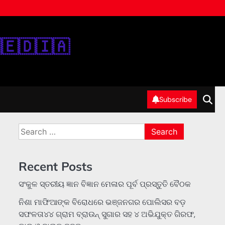
‌🇪‌🇩‌🇮‌🇦‌
Subscribe
Search
for:
Recent Posts
ସଂକୁଳ ସ୍ତରୀୟ ଜ୍ଞାନ ବିଜ୍ଞାନ ମେଳାର ପୂର୍ବ ପ୍ରସ୍ତୁତି ବୈଠକ
ନିଶା ମାଫିଆଙ୍କ ବିରୋଧରେ ଭଞ୍ଜନଗର ପୋଲିସର ବଡ଼
ସଫଳତା୪୪ ଗ୍ରାମ ବ୍ରାଉନ୍ ସୁଗାର ସହ ୪ ଅଭିଯୁକ୍ତ ଗିରଫ,