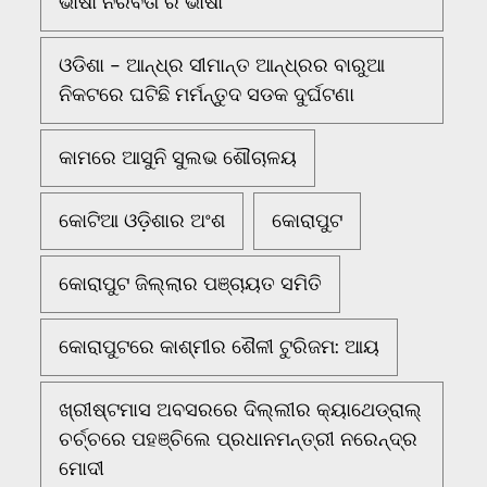
ଭାଷା ନିରବତା ର ଭାଷା
ଓଡିଶା - ଆନ୍ଧ୍ର ସୀମାନ୍ତ ଆନ୍ଧ୍ରର ବାରୁଆ
ନିକଟରେ ଘଟିଛି ମର୍ମନ୍ତୁଦ ସଡକ ଦୁର୍ଘଟଣା
କାମରେ ଆସୁନି ସୁଲଭ ଶୌଚାଳୟ
କୋଟିଆ ଓଡ଼ିଶାର ଅଂଶ
କୋରାପୁଟ
କୋରାପୁଟ ଜିଲ୍ଲାର ପଞ୍ଚାୟତ ସମିତି
କୋରାପୁଟରେ କାଶ୍ମୀର ଶୈଳୀ ଟୁରିଜମ: ଆୟ
ଖ୍ରୀଷ୍ଟମାସ ଅବସରରେ ଦିଲ୍ଲୀର କ୍ୟାଥେଡ୍ରାଲ୍
ଚର୍ଚ୍ଚରେ ପହଞ୍ଚିଲେ ପ୍ରଧାନମନ୍ତ୍ରୀ ନରେନ୍ଦ୍ର
ମୋଦୀ