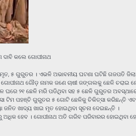
ରଣ ଦାବି କଲେ ଗୋପୀନାଥ
 ମୃତ, ୫ ଗୁରୁତର । ଏଭଳି ଅଭାବନୀୟ ଘଟଣା ଘଟିଛି ଗଜପତି ଜିଲା
ାଁର ଗୋପୀନାଥ ଗୌଡ଼ ନାମକ ଜଣେ ଚାଷୀ ଜଙ୍ଗଲକୁ ଛେଳି ଚରାଇ 
ଳ ଘରେ ୨୧ ଛେଳି ମରି ପଡିଥିବା ସହ ୫ ଛେଳି ଗୁରୁତର ଅବସ୍ଥାର
 ଟିମ ପହଞ୍ଚି ଗୁରୁତର ୫ ଗୋଟି ଛେଳିକୁ ଚିକିତ୍ସା କରିଛନ୍ତି ଏବ
ା ଜନିତ ଖାଦ୍ୟ ଖାଇ ମୃତ ହୋଇଥିବା ସୂଚନା ଦେଇଛନ୍ତି ।
ୁ ଅଧିକ ହେବ । ଗୋପୀନାଥ ଅତି ଗରିବ ପରିବାରର ହୋଇଥିବା ହେ