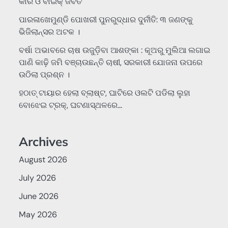
କାର ଓ ବାଇକ୍ ଜବତ
ପାରଳାଖେମୁଣ୍ଡି ପୋଖରୀ ପୁନରୁଦ୍ଧାର ଦୁର୍ନୀତି: ୩ ଜଣଙ୍କୁ
ଭିଜିଲାନ୍ସର ଅଟକ ।
ବର୍ଷା ଅଭାବରେ ଚାଷ ଉଜୁଡ଼ିବା ଆଶଙ୍କା : କୂଅରୁ ମୁଲିଆ ଲଗାଇ
ପାଣି କାଢ଼ି ଜମି ବଞ୍ଚାଉଛନ୍ତି ଚାଷୀ, ସରକାରୀ ଯୋଜନା ଉପରେ
ଉଠିଲା ପ୍ରଶ୍ନ ।
ହଠାତ୍‌ ଟାୟାର ହେଲା ବ୍ଲାଷ୍ଟ, ଘାଟିରେ ଓଲଟି ପଡିଲା ଲୁହା
ବୋଝେଇ ଟ୍ରକ୍‌, ଘଟଣାସ୍ଥଳରେ…
Archives
August 2026
July 2026
June 2026
May 2026