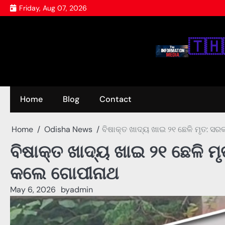
Skip
Friday, Aug 07, 2026
to
content
🇹‌🇭‌
Home
Blog
Contact
Home
Odisha News
ବିଷାକ୍ତ ଖାଦ୍ୟ ଖାଇ ୨୧ ଛେଳି ମୃତ: ସ
ବିଷାକ୍ତ ଖାଦ୍ୟ ଖାଇ ୨୧ ଛେଳି ମ
କଲେ ଗୋପୀନାଥ
May 6, 2026
by
admin