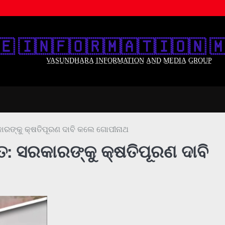
🇪‌ 🇮‌🇳‌🇫‌🇴‌🇷‌🇲‌🇦‌🇹‌🇮‌🇴‌🇳‌ 🇲
V̲A̲S̲U̲N̲D̲H̲A̲R̲A̲ I̲N̲F̲O̲R̲M̲A̲T̲I̲O̲N̲ A̲N̲D̲ M̲E̲D̲I̲A̲ G̲R̲O̲U̲P̲
ରକାରଙ୍କୁ କ୍ଷତିପୂରଣ ଦାବି କଲେ ଗୋପୀନାଥ
ୃତ: ସରକାରଙ୍କୁ କ୍ଷତିପୂରଣ ଦାବି