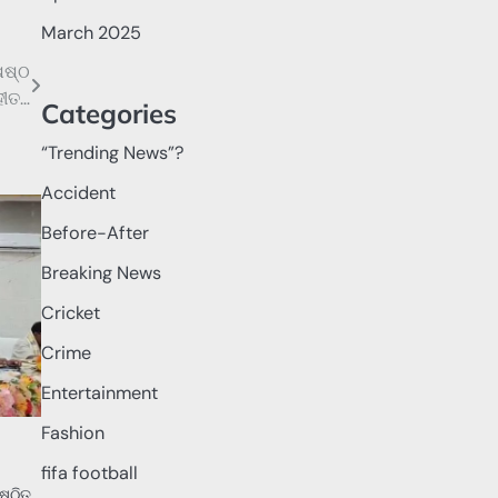
March 2025
ଷଷ୍ଠ
ହୀତ…
Categories
“Trending News”?
Accident
Before-After
Breaking News
Cricket
Crime
Entertainment
Fashion
fifa football
ଷ୍ଠିତ