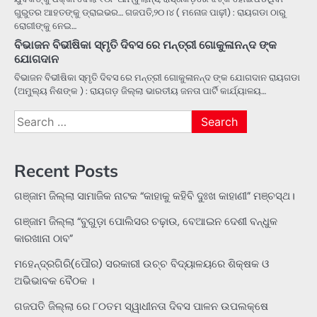
ଗୁରୁତର ଆହତଙ୍କୁ ଡ୍ରାଇଭର… ଗଜପତି,୨୦।୪ ( ମନୋଜ ପାଢ଼ୀ) : ରାୟଗଡା ଠାରୁ
ରୋଗୀଙ୍କୁ ନେଇ…
ବିଭାଜନ ବିଭୀଷିକା ସ୍ମୃତି ଦିବସ ରେ ମନ୍ତ୍ରୀ ଗୋକୁଳାନନ୍ଦ ଙ୍କ
ଯୋଗଦାନ
ବିଭାଜନ ବିଭୀଷିକା ସ୍ମୃତି ଦିବସ ରେ ମନ୍ତ୍ରୀ ଗୋକୁଳାନନ୍ଦ ଙ୍କ ଯୋଗଦାନ ରାୟଗଡା
(ଅମୁଲ୍ୟ ନିଶଙ୍କ ) : ରାୟଗଡ଼ ଜିଲ୍ଲା ଭାରତୀୟ ଜନତା ପାର୍ଟି କାର୍ଯ୍ୟାଳୟ…
Search
for:
Recent Posts
ଗଞ୍ଜାମ ଜିଲ୍ଲା ସାମାଜିକ ନାଟକ “କାହାକୁ କହିବି ଦୁଃଖ କାହାଣୀ” ମଞ୍ଚସ୍ଥ।
ଗଞ୍ଜାମ ଜିଲ୍ଲା “ବୁଗୁଡ଼ା ପୋଲିସର ଚଢ଼ାଉ, ବେଆଇନ ଦେଶୀ ବନ୍ଧୁକ
କାରଖାନା ଠାବ”
ମହେନ୍ଦ୍ରଗିରି(ପୌର) ସରକାରୀ ଉଚ୍ଚ ବିଦ୍ୟାଳୟରେ ଶିକ୍ଷକ ଓ
ଅଭିଭାବକ ବୈଠକ ।
ଗଜପତି ଜିଲ୍ଲା ରେ ୮୦ତମ ସ୍ୱାଧୀନତା ଦିବସ ପାଳନ ଉପଲକ୍ଷେ