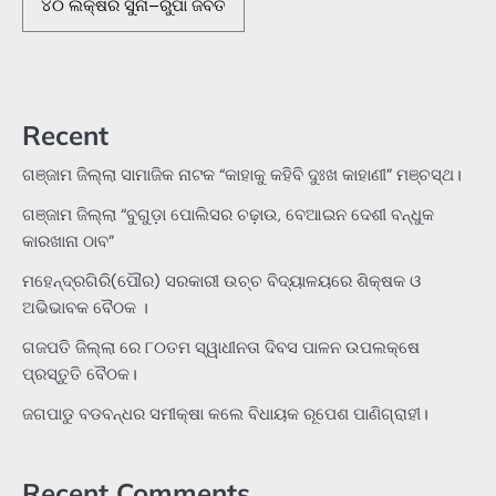
୪୦ ଲକ୍ଷର ସୁନା–ରୁପା ଜବତ
Recent
ଗଞ୍ଜାମ ଜିଲ୍ଲା ସାମାଜିକ ନାଟକ “କାହାକୁ କହିବି ଦୁଃଖ କାହାଣୀ” ମଞ୍ଚସ୍ଥ।
ଗଞ୍ଜାମ ଜିଲ୍ଲା “ବୁଗୁଡ଼ା ପୋଲିସର ଚଢ଼ାଉ, ବେଆଇନ ଦେଶୀ ବନ୍ଧୁକ
କାରଖାନା ଠାବ”
ମହେନ୍ଦ୍ରଗିରି(ପୌର) ସରକାରୀ ଉଚ୍ଚ ବିଦ୍ୟାଳୟରେ ଶିକ୍ଷକ ଓ
ଅଭିଭାବକ ବୈଠକ ।
ଗଜପତି ଜିଲ୍ଲା ରେ ୮୦ତମ ସ୍ୱାଧୀନତା ଦିବସ ପାଳନ ଉପଲକ୍ଷେ
ପ୍ରସ୍ତୁତି ବୈଠକ।
ଜଗପାଡୁ ବଡବନ୍ଧର ସମୀକ୍ଷା କଲେ ବିଧାୟକ ରୂପେଶ ପାଣିଗ୍ରାହୀ।
Recent Comments