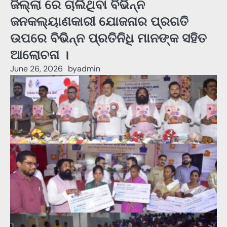
ଜିଲ୍ଲା ରେ ଚାଲିଥିବା ବିଭିନ୍ନ
ଜନକଲ୍ୟାଣକାରୀ ଯୋଜନାର ପ୍ରଗତି
ଉପରେ ବିଭିନ୍ନ ପ୍ରତିନିଧି ମାନଙ୍କ ସହିତ
ଆଲୋଚନା ।
June 26, 2026
by
admin