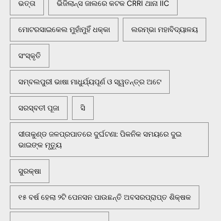
ଭତ୍ତା
ଭିଜିଲାନ୍ସ ଜାଲରେ କଟକ CRRI ଥାନା IIC
ମୋଟରସାଇକେଲ ମୁହାଁମୁହିଁ ଧକ୍କା
ଲରମ୍ଭା ମହାବିଦ୍ୟାଳୟ
ସଂସ୍କୃତି
ସମ୍ବଲପୁରୀ ଭାଷା ମାଧୁର୍ଯ୍ୟପୂର୍ଣ ଓ ସ୍ୱତନ୍ତ୍ର ଅଟେ
ସରସ୍ବତୀ ପୂଜା
ସି
ସୀତାକୁଣ୍ଡ ଜଳପ୍ରପାତରେ ଦୁର୍ଘଟଣା: ପିକନିକ ସମୟରେ ଦୁଇ
ଭାଇଙ୍କ ମୃତ୍ୟୁ
ସୁରକ୍ଷା
୧୫ ବର୍ଷ ହେଲା ୨ଟି ପେନସନ ପାଉଛନ୍ତି ଅବସରପ୍ରାପ୍ତ ଶିକ୍ଷକ