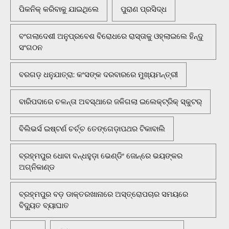
ପିକନିକ୍‌ କରିବାକୁ ଯାଇଥିଲେ
ପୁରାଣ ପ୍ରସିଦ୍ଧ
ବଂଗଲାଦେଶୀ ଅନୁପ୍ରବେଶ ବିରୋଧରେ ରାସ୍ତାକୁ ଓହ୍ଲାଇଲେ ହିନ୍ଦୁ
ସଂଗଠନ
ବରଗଡ଼ ଧନୁଯାତ୍ରା: କଂସଙ୍କ ଦରବାରରେ ମୁଖ୍ୟମନ୍ତ୍ରୀ
ବାରିପଦାରେ ଚଳନ୍ତା ଅବସ୍ଥାରେ ଜଳିଗଲା ଇଲେକ୍ଟ୍ରିକ୍ ସ୍କୁଟର୍
ବିଲିଭର୍ସ ଇଷ୍ଟର୍ଣ ଚର୍ଚ୍ଚ ତେଙ୍ଗେଡ଼ାପଥର ଟିକାବାଲି
ବ୍ରହ୍ମପୁର ଧୋବା ବନ୍ଧହୁଡ଼ା ଭେଣ୍ଡିଂ ଜୋନ୍‌ରେ ଭୟଙ୍କର
ଅଗ୍ନିକାଣ୍ଡ
ବ୍ରହ୍ମପୁର ବଡ଼ ଡାକ୍ତରଖାନାରେ ଅସ୍ତ୍ରୋପଚାର ସମୟରେ
ବିଦ୍ୟୁତ ବ୍ୟାଘାତ