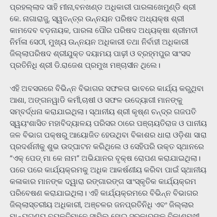
ପ୍ରହଲ୍ଲାଦ ସାହି ମୀନା,ବନଖଣ୍ଡ ଅଧିକାରୀ ପାରଳାଖେମୁଣ୍ଡି ଶ୍ରୀ
କେ. ନାଗାରାଜୁ, ସ୍ୱତନ୍ତ୍ର ଉନ୍ନୟନ ପରିଷଦ ଅଧ୍ୟକ୍ଷ ଶ୍ରୀ
କାମଦେବ ବଡ଼ନାୟକ, ପାରଳା ପୌର ପରିଷଦ ଅଧ୍ୟକ୍ଷା ଶ୍ରୀମତୀ
ନିର୍ମଳା ସେଠୀ, ମୁଖ୍ୟ ଉନ୍ନୟନ ଅଧିକାରୀ ତଥା ନିର୍ବାହୀ ଅଧିକାରୀ
ଜିଲ୍ଲାପରିଷଦ ଶ୍ରୀଯୁକ୍ତ ଦୟାମୟ ପାଢ଼ୀ ଓ ବ୍ରହ୍ମପୁର ସାଂସଦ
ପ୍ରତିନିଧି ଶ୍ରୀ ଡି.ରାଜେଶ ପ୍ରମୁଖ ମଞ୍ଚାସୀନ ଥିଲେ।
ଏହି ଅବସରରେ ବିଭିନ୍ନ ବିଭାଗର ସଫଳତା ଭାବରେ କାର୍ଯ୍ୟ କରୁଥିବା
ଆଶା, ଅଙ୍ଗନୱାଡି କର୍ମୀ,ଚାଷୀ ଓ ସଫଳ ଉଦ୍ୟୋଗୀ ମାନଙ୍କୁ
ସମ୍ବର୍ଦ୍ଧନା କରାଯାଇଥିଲା। ସ୍ଥାନୀୟ ଶ୍ରୀ କୃଷ୍ଣ ଚନ୍ଦ୍ର ଗଜପତି
ସ୍ୱୟଂଶାସିତ ମହାବିଦ୍ୟାଳୟ ପରିସର ଠାରେ ପଞ୍ଚାୟତିରାଜ ଓ ପାନୀୟ
ଜଳ ବିଭାଗ ପକ୍ଷରୁ ଆୟୋଜିତ ହେଉଥିବା ବିକାଶର ଧାରା ଓଡ଼ିଶା ସାରା
ପ୍ରଦର୍ଶନୀକୁ ଶୁଭ ଉଦ୍ଘାଟନ କରିଥିଲେ ଓ ସେହିପରି ଉକ୍ତ ସ୍ଥାନରେ
“ଏକ୍ ପେଡ୍ ମା କେ ନାମ” ଅଭିଯାନର ବୃକ୍ଷ ରୋପଣ କରାଯାଇଥିଲା।
ପରେ ପରେ କାର୍ଯ୍ୟକ୍ରମକୁ ଅଧିକ ଆକର୍ଷଣୀୟ କରିବା ପାଇଁ ସ୍ଥାନୀୟ
କଳାକାର ମାନଙ୍କ ଦ୍ୱାରା ରଙ୍ଗାରଙ୍ଗ ସାଂସ୍କୃତିକ କାର୍ଯ୍ୟକ୍ରମ
ପରିବେଷଣ କରାଯାଇଥିଲା। ଏହି କାର୍ଯ୍ୟକ୍ରମରେ ବିଭିନ୍ନ ବିଭାଗର
ଜିଲ୍ଲାସ୍ତରୀୟ ଅଧିକାରୀ, ଅଞ୍ଚଳର ଜନପ୍ରତିନିଧି ଏବଂ ଜିଲ୍ଲାର
ମାନ୍ୟଗଣ୍ୟ ବ୍ୟକ୍ତିମାନେ ସାମିଲ ହୋଇ ସରକାରଙ୍କ ବିକାଶମୁଖୀ