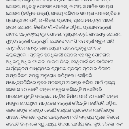
ଯୋଜନା, ମଧୁବାବୁ ପେନସନ ଯୋଜନା, ଜାତୀୟ ସାମାଜିକ ସହାୟତା
ଯୋଜନା (ବର୍ଦ୍ଧିତ ଭତ୍ତା), ଜାତୀୟ ପରିବାର ସହାୟତା ଯୋଜନା,ବିବାହ
ପ୍ରୋତ୍ସାହନ ରାଶି, ଇ-ରିକ୍ସା ପ୍ରଦାନ, ପ୍ରଧାନମନ୍ତ୍ରୀ ଆଦର୍ଶ
ଗ୍ରାମ ଯୋଜନା, ବିକଶିତ ଗାଁ-ବିକଶିତ ଓଡ଼ିଶା, ପ୍ରଧାନମନ୍ତ୍ରୀ
ଆବାସ, ଅନ୍ତଦ୍ଵୟ ଗୃହ ଯୋଜନା, ମୁଖ୍ୟମନ୍ତ୍ରୀ କାମଧେନୁ ଯୋଜନା,
ମୁଖ୍ୟମନ୍ତ୍ରୀ ଅନ୍ନପୂର୍ଣା ଯୋଜନା ଏବଂ ପି ଏମ ଶ୍ରୀ ସ୍କୁଲ ଆଦି
ସମ୍ପର୍କରେ ସମସ୍ତ ଗଣମାଧ୍ୟମ ପ୍ରତିନିଧିଙ୍କୁ ଅବଗତ
କରାଇଥିଲେ। ପ୍ରକୃତ ହିତାଧିକାରୀ ଯେପରି ଏହି ସବୁ ଯୋଜନାର
ଅଧିକରୁ ଅଧିକ ଫାଇଦା ପାଇପାରିବେ, ସେଥିପାଇଁ ଜନ ଭାଗିଦାରୀ
କାର୍ଯ୍ୟକ୍ରମ ମାଧ୍ୟମରେ ବ୍ୟାପକ ପ୍ରଚାର ପ୍ରସାର ଦିଗରେ
ସାମ୍ବାଦିକମାନଙ୍କୁ ଅନୁରୋଧ କରିଥିଲେ। ସେହିପରି
ମହେନ୍ଦ୍ରଗିରିରେ ନୂତନ ପ୍ରକଳ୍ପ ଆରମ୍ଭ କରିବା ପାଇଁ ରାଜ୍ୟ
ସରକାର ୨୦ କୋଟି ଟଙ୍କା ମଞ୍ଜୁର କରିଛନ୍ତି ଓ ସେହିପରି
ପାରଳାଖେମୁଣ୍ଡି ଜଗନ୍ନାଥ ମନ୍ଦିର ନିର୍ମାଣ ପାଇଁ ୨୦ କୋଟି ଟଙ୍କା
ମଞ୍ଜୁର ହୋଇଥିବା ମାନ୍ୟବର ମନ୍ତ୍ରୀ କହିଛନ୍ତି। ସେହିପରି ଓଡ଼ିଶା
ସରକାରଙ୍କ ଲକ୍ଷ୍ୟ ହେଉଛି ରାଜ୍ୟର ପ୍ରତ୍ୟେକ ନାଗରିକଙ୍କ
ପାଖରେ ବିକାଶର ସୁଫଳ ପହଞ୍ଚାଇବା। ଏହି ଲକ୍ଷ୍ୟ ପୂରଣ ଦିଗରେ
ଗଜପତି ଜିଲ୍ଲାରେ ସ୍ୱାସ୍ଥ୍ୟ, ଶିକ୍ଷା, ପାନୀୟ ଜଳ, କୃଷି, ଜୀବିକା ଏବଂ