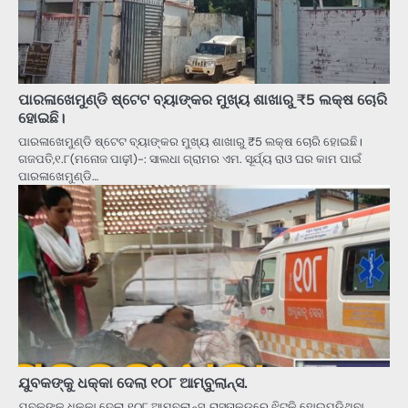
ପାରଳାଖେମୁଣ୍ଡି ଷ୍ଟେଟ ବ୍ୟାଙ୍କର ମୁଖ୍ୟ ଶାଖାରୁ ₹5 ଲକ୍ଷ ଚୋରି
ହୋଇଛି।
ପାରଳାଖେମୁଣ୍ଡି ଷ୍ଟେଟ ବ୍ୟାଙ୍କର ମୁଖ୍ୟ ଶାଖାରୁ ₹5 ଲକ୍ଷ ଚୋରି ହୋଇଛି।
ଗଜପତି,୧.୮(ମନୋଜ ପାଢ଼ୀ)-: ସାଲଧା ଗ୍ରାମର ଏମ. ସୂର୍ଯ୍ୟ ରାଓ ଘର କାମ ପାଇଁ
ପାରଳାଖେମୁଣ୍ଡି…
ଯୁବକଙ୍କୁ ଧକ୍କା ଦେଲା ୧୦୮ ଆମ୍ବୁଲାନ୍ସ.
ଯୁବକଙ୍କୁ ଧକ୍କା ଦେଲା ୧୦୮ ଆମ୍ବୁଲାନ୍ସ, ରାସ୍ତାକଡ଼ରେ ଝିଟ୍‌କି ହୋଇପଡିଥିବା