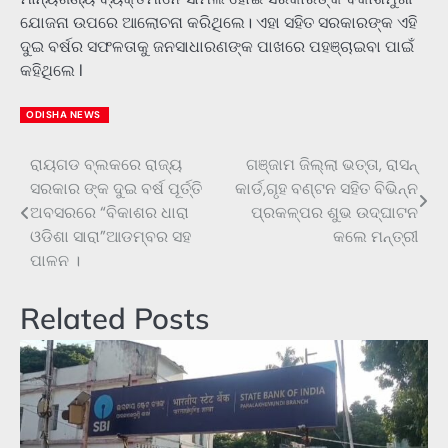
ଯୋଜନା ଉପରେ ଆଲୋଚନା କରିଥିଲେ। ଏହା ସହିତ ସରକାରଙ୍କ ଏହି
ଦୁଇ ବର୍ଷର ସଫଳତାକୁ ଜନସାଧାରଣଙ୍କ ପାଖରେ ପହଞ୍ଚାଇବା ପାଇଁ
କହିଥିଲେ l
ODISHA NEWS
ରାୟଗଡ ବ୍ଲକରେ ରାଜ୍ୟ
ଗଞ୍ଜାମ ଜିଲ୍ଲା ଭତ୍ତା, ରାସନ୍
Post
ସରକାର ଙ୍କ ଦୁଇ ବର୍ଷ ପୂର୍ତ୍ତି
କାର୍ଡ,ଗୃହ ବଣ୍ଟନ ସହିତ ବିଭିନ୍ନ
navigation
ଅବସରରେ “ବିକାଶର ଧାରା
ପ୍ରକଳ୍ପର ଶୁଭ ଉଦ୍ଘାଟନ
ଓଡିଶା ସାରା”ଆଡମ୍ବର ସହ
କଲେ ମନ୍ତ୍ରୀ
ପାଳନ ।
Related Posts