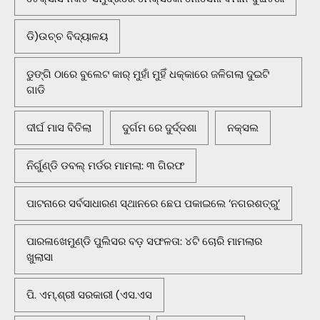
ଡି)ଉଚ୍ଚ ବିଦ୍ୟାଳୟ
ଡୁଙ୍ଗି ଠାରେ ବୁଲେଟ କାର୍ ମୁହାଁ ମୁହିଁ ଧକ୍କାରେ ଜଳିଗଲା ଦୁଇଟି
ଗାଡି
ଦୀର୍ଘ ମାସ ବିତିଲା
ଦୁର୍ଗମ ରେ ଦୁର୍ଦ୍ଦଶା
ନକ୍ସଲ
ନିର୍ଗୁଣ୍ଡି ଡବଲ୍ ମର୍ଡର ମାମଲା: ୩ ଗିରଫ
ପାଟନାରେ ସର୍ବସାଧାରଣ ସ୍ଥାନରେ ଛେପ ପକାଇଲେ ‘ନଗରଶତ୍ରୁ’
ପାରଳାଖେମୁଣ୍ଡି ପୁଲିସର ବଡ଼ ସଫଳତା: ୪ଟି ଚୋରି ମାମଲାର
ଖୁଲାସା
ପି. ଏମ୍.ଶ୍ରୀ ସରକାରୀ (ଏସ.ଏସ