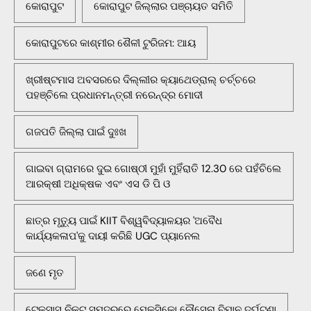
କୋରାପୁଟ
କୋରାପୁଟ ଜିଲ୍ଲାର ପଞ୍ଚାୟତ ସମିତି
କୋରାପୁଟରେ କାଶ୍ମୀର ଶୈଳୀ ଟୁରିଜମ: ଆୟ
ଖ୍ରୀଷ୍ଟମାସ ଅବସରରେ ଦିଲ୍ଲୀର କ୍ୟାଥେଡ୍ରାଲ୍ ଚର୍ଚ୍ଚରେ
ପହଞ୍ଚିଲେ ପ୍ରଧାନମନ୍ତ୍ରୀ ନରେନ୍ଦ୍ର ମୋଦୀ
ଗଜପତି ଜିଲ୍ଲା ପାଇଁ ଦୁଃଖ
ଗାଇବା ଗ୍ରାମରେ ଦୁଇ ଗୋଷ୍ଠୀ ମୁହାଁ ମୁହିଁରାତି 12.30 ରେ ପହଁଚିଲେ
ଆରକ୍ଷୀ ଅଧିକ୍ଷକ ଏବଂ ଏସ ଡି ପି ଓ
ଛାତ୍ର ମୃତ୍ୟୁ ପାଇଁ KIIT ବିଶ୍ୱବିଦ୍ୟାଳୟର 'ଅବୈଧ
କାର୍ଯ୍ୟକଳାପ'କୁ ଦାୟୀ କରିଛି UGC ପ୍ୟାନେଲ
ଜଣେ ମୃତ
ଟେକ୍ସାସ ନିକଟ ସମୁଦ୍ରରେ ମେକ୍ସିକୋ ନୌସେନା ବିମାନ ଦୁର୍ଘଟଣା