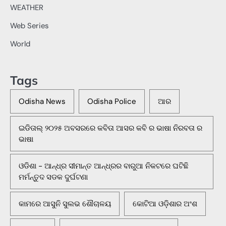
WEATHER
Web Series
World
Tags
Odisha News
Odisha Police
ଆର
ଇଡିତାଲ୍ ୨୦୨୫ ଅବସରରେ କବିତା ଆସର କବି ର ଭାଷା ନିରବତା ର
ଭାଷା
ଓଡିଶା - ଆନ୍ଧ୍ର ସୀମାନ୍ତ ଆନ୍ଧ୍ରର ବାରୁଆ ନିକଟରେ ଘଟିଛି
ମର୍ମନ୍ତୁଦ ସଡକ ଦୁର୍ଘଟଣା
କାମରେ ଆସୁନି ସୁଲଭ ଶୌଚାଳୟ
କୋଟିଆ ଓଡ଼ିଶାର ଅଂଶ