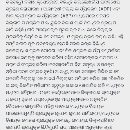
ଭିତ୍ତିଭୂମି ବିକାଶ କ୍ଷେତ୍ରରେ ବିଭିନ୍ନ ଉଲ୍ଲେଖନୀୟ ପଦକ୍ଷେପ
ଗ୍ରହଣ କରାଯାଉଛି । ଆକାଂକ୍ଷୀ ଜିଲ୍ଲା କାର୍ଯ୍ୟକ୍ରମ (ADP) ଏବଂ
ଆକାଂକ୍ଷୀ ବ୍ଲକ କାର୍ଯ୍ୟକ୍ରମ (ABP) ମାଧ୍ୟମରେ ଗଜପତି
ଜିଲ୍ଲାର ସାମଗ୍ରିକ ଓ ସନ୍ତୁଳିତ ବିକାଶ ପାଇଁ ନିରନ୍ତର ପ୍ରୟାସ
ଜାରି ରହିଛି। ନୀତି ଆୟୋଗଙ୍କ ସୂଚକାଙ୍କ ଆଧାରରେ ଜିଲ୍ଲାର
ପ୍ରଗତିକୁ ନିୟମିତ ଭାବେ ସମୀକ୍ଷା ଓ ମୂଲ୍ୟାଙ୍କନ କରାଯାଉଛି। ଏହି
ସମ୍ମିଳନୀର ମୂଳ ଉଦ୍ଦେଶ୍ୟ ହେଉଛି ସରକାରଙ୍କ ବିଭିନ୍ନ
ଜନକଲ୍ୟାଣ ମୂଳକ ଯୋଜନା ଏବଂ ବିକାଶମୂଳକ କାର୍ଯ୍ୟ ସମ୍ପର୍କରେ
ଜନସାଧାରଣଙ୍କୁ ସଚେତନ କରିବା ସହିତ ସେମାନଙ୍କର ମତାମତ ଓ
ପରାମର୍ଶ ସଂଗ୍ରହ କରିବା।ଜନସହଭାଗିତା ବିନା ସମୃଦ୍ଧ ଓ ସଶକ୍ତ
ଓଡ଼ିଶା ଗଠନ ସମ୍ଭବ ନୁହେଁ। ଆସନ୍ତୁ, ଆମେ ସମସ୍ତେ ମିଳିତ ଭାବେ
ଗଜପତି ଜିଲ୍ଲାକୁ ଏକ ଆଦର୍ଶ ଜିଲ୍ଲାରେ ପରିଣତ କରିବା ସହ “ବିକଶିତ
ଭାରତ, ବିକଶିତ ଓଡ଼ିଶା”ର ସ୍ୱପ୍ନ ସାକାର ହୋପାରିବ ଭଳି ମାନ୍ୟବର
ମନ୍ତ୍ରୀ କହିଥିଲେ। ଉକ୍ତ କାର୍ଯ୍ୟକ୍ରମରେ ଜିଲ୍ଲାପାଳ ଶ୍ରୀଯୁକ୍ତ
ଅକ୍ଷୟ ସୁନୀଲ ଅଗ୍ରୱାଲଙ୍କ ଅଧ୍ୟକ୍ଷତାରେ ଅନୁଷ୍ଠିତ
ବୈଠକରେ ସମ୍ମାନିତ ଅତିଥି ଭାବରେ ମାନ୍ୟବର ବିଧାୟକ
ପାରଳାଖେମୁଣ୍ଡି ଶ୍ରୀଯୁକ୍ତ ରୂପେଶ କୁମାର ପାଣିଗ୍ରାହୀ,ମାନ୍ୟବର
ବିଧାୟକ ମୋହନା ଶ୍ରୀଯୁକ୍ତ ଦାଶରଥି ଗମାଙ୍ଗ, ଜିଲ୍ଲାପରିଷଦ
ସଭାପତି ଶ୍ରୀଯୁକ୍ତ ଜି.ତିରୁପତି ରାଓ, ଆରକ୍ଷୀ ଅଧିକ୍ଷକ ଶ୍ରୀ