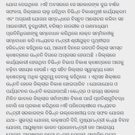
ଯୋଗ ଦେଇଥିଲେ ।ଏହି ଅବସରରେ ସେ ସରକାରଙ୍କ ଦୁଇ ବର୍ଷର
ସଫଳତା, ଜିଲ୍ଲାରେ ଚାଲୁ ରହିଥିବା ବିଭିନ୍ନ ବିକାଶମୁଖୀ କାର୍ଯ୍ୟକ୍ରମ
ଏବଂ ଅଗ୍ରଣୀ ଯୋଜନା ସମ୍ବନ୍ଧରେ ବିସ୍ତୃତ ଆଲୋଚନା କରିବା ସହ
ଆଇନଜୀବୀ, ବୁଦ୍ଧିଜୀବୀ, ବରିଷ୍ଠ ନାଗରୀକ ଓ ଗଣମାଧ୍ୟମ
ପ୍ରତିନିଧିଗଣଙ୍କୁ ସମ୍ବୋଧନ କରିଥିଲେ।ଉକ୍ତ ସମ୍ମିଳନୀକୁ
ସମ୍ବୋଧନ କରି ମାନ୍ୟବର ମନ୍ତ୍ରୀ ଶ୍ରୀଯୁକ୍ତ ପୃଥ୍ଵୀରାଜ
ହରିଚନ୍ଦନ କହିଥିଲେ ଯେ, ଆଗାମୀ ଦିନରେ ଗଜପତି ଜିଲ୍ଲା ସମସ୍ତ
କ୍ଷେତ୍ରରେ ଉନ୍ନତି ଦିଗରେ ଅଗ୍ରସର ହେଉଅଛି । ଜିଲ୍ଲାରେ
କାର୍ଯ୍ୟକାରୀ ହେଉଥିବା ବିଭିନ୍ନ ବିଭାଗ ବିକାଶ କ୍ଷେତ୍ରରେ ଆଗକୁ
ବଢ଼ିବା ସହାୟକ ହେଉଛି। ଏଥି ସହିତ ଜିଲ୍ଲାର ସ୍ୱାସ୍ଥ୍ୟ ସେବା
କ୍ଷେତ୍ରକୁ ଅଧିକ ଗୁରୁତ୍ୱ ଦେବାକୁ କହିଥିଲେ । ଏଥିସହ ଶିକ୍ଷାର
ଉନ୍ନତି ହେଲେ ଜିଲ୍ଲାର ବିକାଶ ହୋଇପାରିବ । ଯୋଗାଯୋଗ ଓ
ପର୍ଯ୍ୟଟନର ଉନ୍ନତି କରାଯାଉଅଛି। କେନ୍ଦ୍ର ଓ ରାଜ୍ୟ ସରକାର
ମିଳିତ ଭାବରେ ଜିଲ୍ଲାର ସର୍ବାଙ୍ଗୀନ ବିକାଶ ପାଇଁ ପ୍ରତିଶ୍ରୁତିବଦ୍ଧ
ବୋଲି ସେ ପ୍ରକାଶ କରିଥିଲେ।ଏହି ପରିପେକ୍ଷୀରେ ମାନ୍ୟବର
ମନ୍ତ୍ରୀ ସରକାରଙ୍କ ବିଭିନ୍ନ ଉଲ୍ଲେଖନୀୟ ତଥା ସଫଳ ଯୋଜନା
ଯଥା- ସୁଭଦ୍ରା ଯୋଜନା, ଲକ୍ଷପତି ଦିଦି, ମୁଖ୍ୟମନ୍ତ୍ରୀ କନ୍ୟା ବିବାହ
ଯୋଜନା, ଆୟୁଷ୍ମାନ ଭାରତ ପ୍ରଧାନମନ୍ତ୍ରୀ ଜନ ଆରୋଗ୍ୟ
ଯୋଜନା, ଆୟୁଷ୍ମାନ ବୟୋ ବନ୍ଦନା ଯୋଜନା, ସାମାଜିକ ଭତ୍ତା