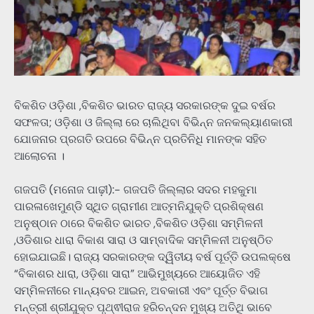
ବିକଶିତ ଓଡ଼ିଶା ,ବିକଶିତ ଭାରତ ରାଜ୍ୟ ସରକାରଙ୍କ ଦୁଇ ବର୍ଷର
ସଫଳତା; ଓଡ଼ିଶା ଓ ଜିଲ୍ଲା ରେ ଚାଲିଥିବା ବିଭିନ୍ନ ଜନକଲ୍ୟାଣକାରୀ
ଯୋଜନାର ପ୍ରଗତି ଉପରେ ବିଭିନ୍ନ ପ୍ରତିନିଧି ମାନଙ୍କ ସହିତ
ଆଲୋଚନା ।
ଗଜପତି (ମନୋଜ ପାଢ଼ୀ):- ଗଜପତି ଜିଲ୍ଲାର ସଦର ମହକୁମା
ପାରଳାଖେମୁଣ୍ଡି ସ୍ଥିତ ଗ୍ରାମୀଣ ଆତ୍ମନିଯୁକ୍ତି ପ୍ରଶିକ୍ଷଣ
ଅନୁଷ୍ଠାନ ଠାରେ ବିକଶିତ ଭାରତ ,ବିକଶିତ ଓଡ଼ିଶା ସମ୍ମିଳନୀ
,ଓଡିଶାର ଧାରା ବିକାଶ ସାରା ଓ ସାମ୍ବାଦିକ ସମ୍ମିଳନୀ ଅନୁଷ୍ଠିତ
ହୋଇଯାଇଛି। ରାଜ୍ୟ ସରକାରଙ୍କ ଦ୍ୱିତୀୟ ବର୍ଷ ପୂର୍ତ୍ତି ଉପଲକ୍ଷେ
“ବିକାଶର ଧାରା, ଓଡ଼ିଶା ସାରା” ଆଭିମୁଖ୍ୟରେ ଆୟୋଜିତ ଏହି
ସମ୍ମିଳନୀରେ ମାନ୍ୟବର ଆଇନ, ଅବକାରୀ ଏବଂ ପୂର୍ତ୍ତ ବିଭାଗ
ମନ୍ତ୍ରୀ ଶ୍ରୀଯୁକ୍ତ ପୃଥ୍ଵୀରାଜ ହରିଚନ୍ଦନ ମୁଖ୍ୟ ଅତିଥି ଭାବେ