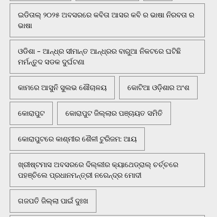
ଇଡିତାଲ୍ ୨୦୨୫ ଅବସରରେ କବିତା ଆସର କବି ର ଭାଷା ନିରବତା ର
ଭାଷା
ଓଡିଶା - ଆନ୍ଧ୍ର ସୀମାନ୍ତ ଆନ୍ଧ୍ରର ବାରୁଆ ନିକଟରେ ଘଟିଛି
ମର୍ମନ୍ତୁଦ ସଡକ ଦୁର୍ଘଟଣା
କାମରେ ଆସୁନି ସୁଲଭ ଶୌଚାଳୟ
କୋଟିଆ ଓଡ଼ିଶାର ଅଂଶ
କୋରାପୁଟ
କୋରାପୁଟ ଜିଲ୍ଲାର ପଞ୍ଚାୟତ ସମିତି
କୋରାପୁଟରେ କାଶ୍ମୀର ଶୈଳୀ ଟୁରିଜମ: ଆୟ
ଖ୍ରୀଷ୍ଟମାସ ଅବସରରେ ଦିଲ୍ଲୀର କ୍ୟାଥେଡ୍ରାଲ୍ ଚର୍ଚ୍ଚରେ
ପହଞ୍ଚିଲେ ପ୍ରଧାନମନ୍ତ୍ରୀ ନରେନ୍ଦ୍ର ମୋଦୀ
ଗଜପତି ଜିଲ୍ଲା ପାଇଁ ଦୁଃଖ