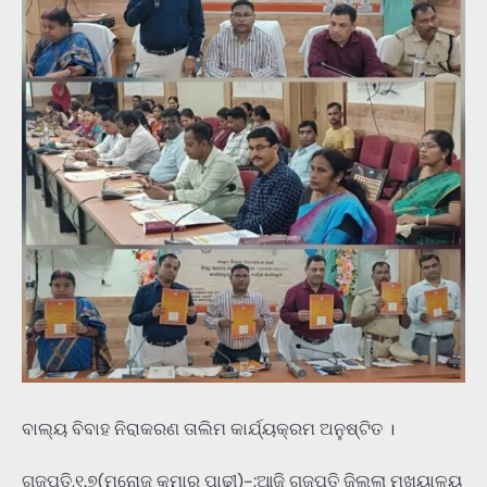
ବାଲ୍ୟ ବିବାହ ନିରାକରଣ ତାଲିମ କାର୍ଯ୍ୟକ୍ରମ ଅନୁଷ୍ଟିତ ।
ଗଜପତି,୧.୭(ମନୋଜ କୁମାର ପାଢୀ)-:ଆଜି ଗଜପତି ଜିଲ୍ଲା ମୁଖ୍ୟାଳୟ