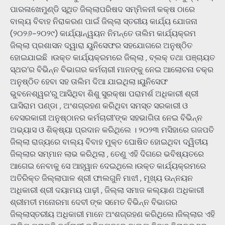
ପାରଳାଖେମୁଣ୍ଡି ସ୍ଥିତ ଜିଲ୍ଲାପରିଷଦ ସମ୍ମିଳନୀ କକ୍ଷ ଠାରେ
ବାଲ୍ୟ ବିବାହ ନିରାକରଣ ପାଇଁ ଜିଲ୍ଲା ସ୍ତରୀୟ କାର୍ଯ୍ୟ ଯୋଜନା
(୨୦୨୬-୨୦୨୯) କାର୍ଯ୍ୟାନ୍ୱୟନ ନିମନ୍ତେ ତାଲିମ କାର୍ଯ୍ୟକ୍ରମ
ଜିଲ୍ଲା ପ୍ରଶାସନ ଦ୍ୱାରା ୟୁନିସେଫର ସହଯୋଗରେ ଅନୁଷ୍ଠିତ
ହୋଇଯାଇଛି ।ଉକ୍ତ କାର୍ଯ୍ୟକ୍ରମରେ ଜିଲ୍ଲା , ବ୍ଲକ୍ ତଥା ପଞ୍ଚାୟତ
ସ୍ଥର’ର ବିଭିନ୍ନ ବିଭାଗର କର୍ମଚାରୀ ମାନଙ୍କୁ ନେଇ ଆଲୋଚନା ଚକ୍ର
ଅନୁଷ୍ଠିତ ହେବା ସହ ତାଲିମ ଦିଆ ଯାଇଥିଲା।ୟୁନିସେଫ
ଭୁବନେଶ୍ୱର’ରୁ ଆସିଥିବା ଶିଶୁ ସୁରକ୍ଷା ପରାମର୍ଶ ଅଧିକାରୀ ଶ୍ରୀ
ଘାସିରାମ ପଣ୍ଡା , ଅଂଶଗ୍ରହଣ କରିଥିବା ସମସ୍ତ ସରକାରୀ ଓ
ବେସରକାରୀ ଅନୁଷ୍ଠାନର କର୍ମଚାରୀ’ଙ୍କ ସହଭାଗିତା ନେଇ ବିଭିନ୍ନ
ଅଭ୍ୟାସ ଓ ଶିକ୍ଷ୍ୟା ପ୍ରଦାନ କରିଥିଲେ । ୨୦୨୩ ମସିହାରେ ଗଜପତି
ଜିଲ୍ଲା ରାଜ୍ୟରେ ବାଲ୍ୟ ବିବାହ ମୁକ୍ତ ଘୋଷିତ ହୋଇଥିବା ଦ୍ୱିତୀୟ
ଜିଲ୍ଲାର ସମ୍ମାନ ଲାଭ କରିଥିଲା , ତେଣୁ ଏହି ଦିଗରେ ଭବିଷ୍ୟତରେ
ଆଗେଇ ନେବାକୁ ସେ ଆହ୍ୱାନ ଦେଇଥିଲେ।ଉକ୍ତ କାର୍ଯ୍ୟକ୍ରମରେ
ଅତିରିକ୍ତ ଜିଲ୍ଲାପାଳ ଶ୍ରୀ ଫାଲଗୁନି ମାଝୀ , ମୂଖ୍ୟ ଉନ୍ନୟନ
ଅଧିକାରୀ ଶ୍ରୀ ଦୟାମୟ ପାଢ଼ୀ , ଜିଲ୍ଲା ସମାଜ କଲ୍ୟାଣ ଅଧିକାରୀ
ଶ୍ରୀମତୀ ମନୋରମା ଦେବୀ ଙ୍କ ସମେତ ବିଭିନ୍ନ ବିଭାଗର
ଜିଲ୍ଲାସ୍ତରୀୟ ଅଧିକାରୀ ମାନେ ଅଂଶଗ୍ରହଣ କରିଥିଲେ।ଜିଲ୍ଲାର ଏହି