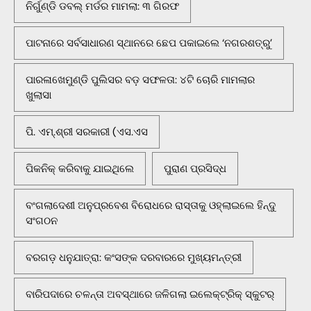
ନିର୍ଗୁଣ୍ଡି ଡବଲ୍ ମର୍ଡର ମାମଲା: ୩ ଗିରଫ
ପାଟନାରେ ସର୍ବସାଧାରଣ ସ୍ଥାନରେ ଛେପ ପକାଇଲେ ‘ନଗରଶତ୍ରୁ’
ପାରଳାଖେମୁଣ୍ଡି ପୁଲିସର ବଡ଼ ସଫଳତା: ୪ଟି ଚୋରି ମାମଲାର
ଖୁଲାସା
ପି. ଏମ୍.ଶ୍ରୀ ସରକାରୀ (ଏସ.ଏସ
ପିକନିକ୍‌ କରିବାକୁ ଯାଇଥିଲେ
ପୁରାଣ ପ୍ରସିଦ୍ଧ
ବଂଗଲାଦେଶୀ ଅନୁପ୍ରବେଶ ବିରୋଧରେ ରାସ୍ତାକୁ ଓହ୍ଲାଇଲେ ହିନ୍ଦୁ
ସଂଗଠନ
ବରଗଡ଼ ଧନୁଯାତ୍ରା: କଂସଙ୍କ ଦରବାରରେ ମୁଖ୍ୟମନ୍ତ୍ରୀ
ବାରିପଦାରେ ଚଳନ୍ତା ଅବସ୍ଥାରେ ଜଳିଗଲା ଇଲେକ୍ଟ୍ରିକ୍ ସ୍କୁଟର୍