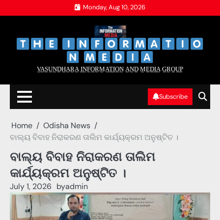
Skip
Monday, Aug 10, 2026
to
content
‌
‌
V̲A̲S̲U̲N̲D̲H̲A̲R̲A̲ I̲N̲F̲O̲R̲M̲A̲T̲I̲O̲N̲ A̲N̲D̲ M̲E̲D̲I̲A̲ G̲R̲O̲U̲P̲
Subscribe
Home
Odisha News
ବାଲ୍ୟ ବିବାହ ନିରାକରଣ ତାଲିମ କାର୍ଯ୍ୟକ୍ରମ ଅନୁଷ୍ଟିତ ।
ବାଲ୍ୟ ବିବାହ ନିରାକରଣ ତାଲିମ
କାର୍ଯ୍ୟକ୍ରମ ଅନୁଷ୍ଟିତ ।
July 1, 2026
by
admin