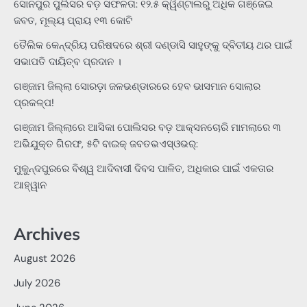
ସୋନପୁର ପୁଲିସର ବଡ଼ ସଫଳତା: ୧୨.୫ କ୍ୱିଣ୍ଟାଲରୁ ଅଧିକ ଗଞ୍ଜେଇ
ଜବତ, ମୂଲ୍ୟ ପ୍ରାୟ ୧୩ କୋଟି
ତୈଲିକ କେନ୍ଦ୍ରିୟ ପରିଷଦରେ ଶ୍ରୀ ଦଣ୍ଡାସି ସାହୁଙ୍କୁ ଦ୍ବିତୀୟ ଥର ପାଇଁ
ସଭାପତି ଦାୟିତ୍ବ ପ୍ରଦାନ ।
ଗଞ୍ଜାମ ଜିଲ୍ଲା ସୋରଡ଼ା ଜଳଭଣ୍ଡାରରେ ହେବ ଭାସମାନ ସୋଲାର
ପ୍ରକଳ୍ପ!
ଗଞ୍ଜାମ ଜିଲ୍ଲାରେ ଆସିକା ପୋଲିସର ବଡ଼ ଆକ୍ସନଚୋରି ମାମଲାରେ ୩
ଅଭିଯୁକ୍ତ ଗିରଫ, ୫ଟି ବାଇକ୍ ଜବତଭଏସ୍‌ଓଭର୍:
ମୁକୁନ୍ଦପୁରରେ ବିଶ୍ୱ ଆଦିବାସୀ ଦିବସ ପାଳିତ, ଅଧିକାର ପାଇଁ ଏକତାର
ଆହ୍ୱାନ
Archives
August 2026
July 2026