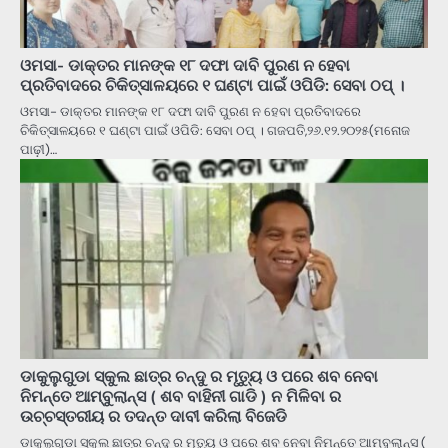
ଓମସା- ଡାକ୍ତର ମାନଙ୍କ ୧୮ ଦଫା ଦାବି ପୁରଣ ନ ହେବା
ପ୍ରତିବାଦରେ ଚିକିତ୍ସାଳୟରେ ୧ ଘଣ୍ଟା ପାଇଁ ଓପିଡି: ସେବା ଠପ୍ ।
ଓମସା- ଡାକ୍ତର ମାନଙ୍କ ୧୮ ଦଫା ଦାବି ପୁରଣ ନ ହେବା ପ୍ରତିବାଦରେ
ଚିକିତ୍ସାଳୟରେ ୧ ଘଣ୍ଟା ପାଇଁ ଓପିଡି: ସେବା ଠପ୍ । ଗଜପତି,୨୬.୧୨.୨୦୨୫(ମନୋଜ
ପାଢ଼ୀ)…
ଡାକୁଲୁଗୁଡା ସ୍କୁଲ ଛାତ୍ର ଚନ୍ଦୁ ର ମୃତ୍ୟୁ ଓ ପରେ ଶବ ନେବା
ନିମନ୍ତେ ଆମ୍ବୁଲାନ୍ସ ( ଶବ ବାହିନୀ ଗାଡି ) ନ ମିଳିବା ର
ଉଚ୍ଚସ୍ତରୀୟ ର ତଦନ୍ତ ଦାବୀ କରିଲା ବିଜେଡି
ଡାକୁଲୁଗୁଡା ସ୍କୁଲ ଛାତ୍ର ଚନ୍ଦୁ ର ମୃତ୍ୟୁ ଓ ପରେ ଶବ ନେବା ନିମନ୍ତେ ଆମ୍ବୁଲାନ୍ସ (