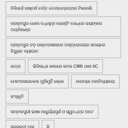
ବିଲିଭର୍ସ ଇଷ୍ଟର୍ଣ ଚର୍ଚ୍ଚ ତେଙ୍ଗେଡ଼ାପଥର ଟିକାବାଲି
ବ୍ରହ୍ମପୁର ଧୋବା ବନ୍ଧହୁଡ଼ା ଭେଣ୍ଡିଂ ଜୋନ୍‌ରେ ଭୟଙ୍କର
ଅଗ୍ନିକାଣ୍ଡ
ବ୍ରହ୍ମପୁର ବଡ଼ ଡାକ୍ତରଖାନାରେ ଅସ୍ତ୍ରୋପଚାର ସମୟରେ
ବିଦ୍ୟୁତ ବ୍ୟାଘାତ
ଭତ୍ତା
ଭିଜିଲାନ୍ସ ଜାଲରେ କଟକ CRRI ଥାନା IIC
ମୋଟରସାଇକେଲ ମୁହାଁମୁହିଁ ଧକ୍କା
ଲରମ୍ଭା ମହାବିଦ୍ୟାଳୟ
ସଂସ୍କୃତି
ସମ୍ବଲପୁରୀ ଭାଷା ମାଧୁର୍ଯ୍ୟପୂର୍ଣ ଓ ସ୍ୱତନ୍ତ୍ର ଅଟେ
ସରସ୍ବତୀ ପୂଜା
ସି