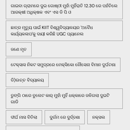
ଗାଇବା ଗ୍ରାମରେ ଦୁଇ ଗୋଷ୍ଠୀ ମୁହାଁ ମୁହିଁରାତି 12.30 ରେ ପହଁଚିଲେ
ଆରକ୍ଷୀ ଅଧିକ୍ଷକ ଏବଂ ଏସ ଡି ପି ଓ
ଛାତ୍ର ମୃତ୍ୟୁ ପାଇଁ KIIT ବିଶ୍ୱବିଦ୍ୟାଳୟର 'ଅବୈଧ
କାର୍ଯ୍ୟକଳାପ'କୁ ଦାୟୀ କରିଛି UGC ପ୍ୟାନେଲ
ଜଣେ ମୃତ
ଟେକ୍ସାସ ନିକଟ ସମୁଦ୍ରରେ ମେକ୍ସିକୋ ନୌସେନା ବିମାନ ଦୁର୍ଘଟଣା
ଡି)ଉଚ୍ଚ ବିଦ୍ୟାଳୟ
ଡୁଙ୍ଗି ଠାରେ ବୁଲେଟ କାର୍ ମୁହାଁ ମୁହିଁ ଧକ୍କାରେ ଜଳିଗଲା ଦୁଇଟି
ଗାଡି
ଦୀର୍ଘ ମାସ ବିତିଲା
ଦୁର୍ଗମ ରେ ଦୁର୍ଦ୍ଦଶା
ନକ୍ସଲ