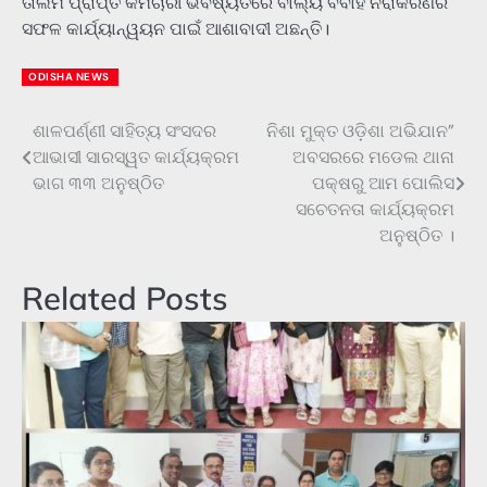
ତାଲିମ ପ୍ରାପ୍ତି କର୍ମଚାରୀ ଭବିଷ୍ୟତରେ ବାଲ୍ୟ ବିବାହ ନିରାକରଣର
ସଫଳ କାର୍ଯ୍ୟାନ୍ୱୟନ ପାଇଁ ଆଶାବାଦୀ ଅଛନ୍ତି।
ODISHA NEWS
ଶାଳପର୍ଣ୍ଣୀ ସାହିତ୍ୟ ସଂସଦର
ନିଶା ମୁକ୍ତ ଓଡ଼ିଶା ଅଭିଯାନ”
Post
ଆଭାସୀ ସାରସ୍ୱତ କାର୍ଯ୍ୟକ୍ରମ
ଅବସରରେ ମଡେଲ ଥାନା
navigation
ଭାଗ ୩୩ ଅନୁଷ୍ଠିତ
ପକ୍ଷରୁ ଆମ ପୋଲିସ
ସଚେତନତା କାର୍ଯ୍ୟକ୍ରମ
ଅନୁଷ୍ଠିତ ।
Related Posts