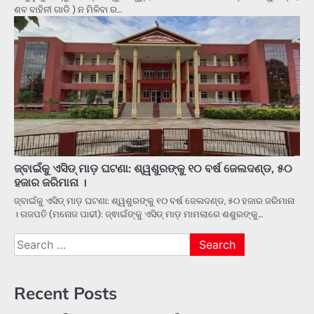
ଶବ ବାହିନୀ ଗାଡି ) ନ ମିଳିବା ର…
ଜ୍ବାଇଁକୁ ଏସିଡ୍ ମାଡ଼ ଘଟଣା: ଶ୍ୱଶୁରଙ୍କୁ ୧୦ ବର୍ଷ ଜେଲଦଣ୍ଡ, ୫୦
ହଜାର ଜରିମାନା ।
ଜ୍ବାଇଁକୁ ଏସିଡ୍ ମାଡ଼ ଘଟଣା: ଶ୍ୱଶୁରଙ୍କୁ ୧୦ ବର୍ଷ ଜେଲଦଣ୍ଡ, ୫୦ ହଜାର ଜରିମାନା
। ଗଜପତି (ମନୋଜ ପାଢୀ): ଜ୍ଵାଇଁଙ୍କୁ ଏସିଡ୍ ମାଡ଼ ମାମଲାରେ ଶଶୁରଙ୍କୁ…
Search
for:
Recent Posts