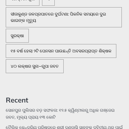
ସୀତାକୁଣ୍ଡ ଜଳପ୍ରପାତରେ ଦୁର୍ଘଟଣା: ପିକନିକ ସମୟରେ ଦୁଇ
ଭାଇଙ୍କ ମୃତ୍ୟୁ
ସୁରକ୍ଷା
୧୫ ବର୍ଷ ହେଲା ୨ଟି ପେନସନ ପାଉଛନ୍ତି ଅବସରପ୍ରାପ୍ତ ଶିକ୍ଷକ
୪୦ ଲକ୍ଷର ସୁନା–ରୁପା ଜବତ
Recent
ସୋନପୁର ପୁଲିସର ବଡ଼ ସଫଳତା: ୧୨.୫ କ୍ୱିଣ୍ଟାଲରୁ ଅଧିକ ଗଞ୍ଜେଇ
ଜବତ, ମୂଲ୍ୟ ପ୍ରାୟ ୧୩ କୋଟି
ତୈଲିକ କେନ୍ଦ୍ରିୟ ପରିଷଦରେ ଶ୍ରୀ ଦଣ୍ଡାସି ସାହୁଙ୍କୁ ଦ୍ବିତୀୟ ଥର ପାଇଁ