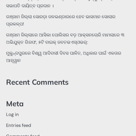
ସଭାପତି ଦାୟିତ୍ବ ପ୍ରଦାନ ।
ଗଞ୍ଜାମ ଜିଲ୍ଲା ସୋରଡ଼ା ଜଳଭଣ୍ଡାରରେ ହେବ ଭାସମାନ ସୋଲାର
ପ୍ରକଳ୍ପ!
ଗଞ୍ଜାମ ଜିଲ୍ଲାରେ ଆସିକା ପୋଲିସର ବଡ଼ ଆକ୍ସନଚୋରି ମାମଲାରେ ୩
ଅଭିଯୁକ୍ତ ଗିରଫ, ୫ଟି ବାଇକ୍ ଜବତଭଏସ୍‌ଓଭର୍:
ମୁକୁନ୍ଦପୁରରେ ବିଶ୍ୱ ଆଦିବାସୀ ଦିବସ ପାଳିତ, ଅଧିକାର ପାଇଁ ଏକତାର
ଆହ୍ୱାନ
Recent Comments
Meta
Log in
Entries feed