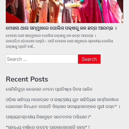
ମୋହନା ଥାନା ସମ୍ମୁଖରେ ପୋଲିସ ପକ୍ଷରୁ ଜଳ ଛତ୍ର ଆରମ୍ଭ ।
ମୋହନା ଥାନା ସମ୍ମୁଖରେ ପୋଲିସ ପକ୍ଷରୁ ଜଳ ଛତ୍ର ଆରମ୍ଭ ।
ଗଜପତି,୭.୪(ମନୋଜ ପାଢ଼ୀ)-: ଆଜି ମୋହନା ଥାନା ସମୁଖରେ ସ୍ଥାନୀୟ ପୋଲିସ
ପକ୍ଷରୁ ପ୍ରତି ବର୍ଷ…
Search
for:
Recent Posts
ସେମିଳିଗୁଡ଼ା କଲେଜର ୪୧ତମ ପ୍ରତିଷ୍ଠା ଦିବସ ପାଳିତ
ଓଡ଼ିଶା ସାହିତ୍ୟ ମହୋତ୍ସବ ଓ ରାଷ୍ଟ୍ରୀୟ ଯୁବ ସାହିତ୍ୟିକ ସମ୍ମିଳନୀରେ
ଯୋଗଦାନ ନିମନ୍ତେ ଗଜପତି ଜିଲ୍ଲାର ସଦସ୍ୟମାନଙ୍କର ପୁରୀ ଗସ୍ତ* ।
ପଞ୍ଚାୟତସ୍ତରୀୟ ନିଶାମୁକ୍ତ ସଚେତନତା ଅଭିଯାନ।*
*ସାମାନ୍ୟ ବର୍ଷାରେ ଉବୁଟୁବୁ ପାରଳାଖେମୁଣ୍ଡି ସହର* !