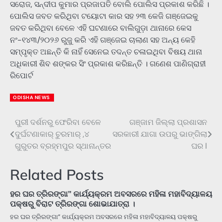
ସରୋଜ, ସନ୍ଦୀପ କୁମାର ପ୍ରଜାପତି ବୋଲି ପୋଲିସ ପ୍ରକାଶ କରିଛି ।
ପୋଲିସ ଜବତ କରିଥିବା ଟୟୋଟା କାର ସହ ୨୩ କେଜି ଗଞ୍ଜେଇକୁ
ଜବତ କରିଥିବା ବେଳେ ଏହି ଘଟଣାରେ ବାଲିଗୁଡ଼ା ଥାନାରେ କେସ
ନଂ-୧୪୩/୨୦୨୬ ରୁଜୁ କରି ଏହି ଗଞ୍ଜେଇ ଚାଲାଣ ସହ ଅନ୍ୟ କେହି
ସମ୍ପୃକ୍ତ ଅଛନ୍ତି କି ନାହିଁ ସେନେଇ ତଦନ୍ତ ଚଳାଇଥିବା ବିଷୟ ଥାନା
ଅଧିକାରୀ ଶିବ ଶଙ୍କର ସିଂ ପ୍ରକାଶ କରିଛନ୍ତି । ଗଣେଶ ପାଣିଗ୍ରାହୀ
ରିପୋର୍ଟ
ODISHA NEWS
ପୁରୀ ଦର୍ଶନରୁ ଫେରିବା ବେଳେ
ଗଞ୍ଜାମ ଜିଲ୍ଲା ପ୍ରଶାସନ
Post
ଦୁର୍ଘଟଣାକାର୍ ଚୁରମାର୍ ,୪
ସରକାରୀ ଯାଗା ଉପରୁ ଭାଙ୍ଗିଲା
navigation
ଗୁରୁତର ବ୍ରହ୍ମପୁର ସ୍ଥାନାନ୍ତର
ଘର l
Related Posts
ହର ଘର ତ୍ରିରଙ୍ଗା” କାର୍ଯ୍ୟକ୍ରମ ଅବସରରେ ମହିଳା ମହାବିଦ୍ୟାଳୟ
ପକ୍ଷରୁ ବିରାଟ ତ୍ରିରଙ୍ଗା ଶୋଭାଯାତ୍ରା ।
ହର ଘର ତ୍ରିରଙ୍ଗା” କାର୍ଯ୍ୟକ୍ରମ ଅବସରରେ ମହିଳା ମହାବିଦ୍ୟାଳୟ ପକ୍ଷରୁ