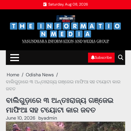
Skip
Saturday, Aug 08, 2026
to
content
‌
‌
V̲A̲S̲U̲N̲D̲H̲A̲R̲A̲ I̲N̲F̲O̲R̲M̲A̲T̲I̲O̲N̲ A̲N̲D̲ M̲E̲D̲I̲A̲ G̲R̲O̲U̲P̲
Subscribe
Home
Odisha News
ବାଲିଗୁଡ଼ାରେ ୩ ଅନ୍ତଃରାଜ୍ୟ ଗଞ୍ଜେଇ ମାଫିଆ ସହ ଟୟୋଟା କାର
ଜବତ
ବାଲିଗୁଡ଼ାରେ ୩ ଅନ୍ତଃରାଜ୍ୟ ଗଞ୍ଜେଇ
ମାଫିଆ ସହ ଟୟୋଟା କାର ଜବତ
June 10, 2026
by
admin