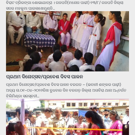
ବିରାଟ ତ୍ରିରଙ୍ଗା ଶୋଭାଯାତ୍ରା । ଗଜପତି(ମନୋଜ ପାଢୀ) ୧୩/୮/ ଗଜପତି ଜିଲ୍ଲା
ସଦର ମହକୁମା ପାରଳାଖେମୁଣ୍ଡି…
ପ୍ରଥମ ଦିନୋତ୍ସବ/ପ୍ରବେଶ ଦିବସ ପାଳନ
ପ୍ରଥମ ଦିନୋତ୍ସବ/ପ୍ରବେଶ ଦିବସ ପାଳନ ବରଗଡ – (ଭବାନୀ ଶଙ୍କର ପାଢ଼ୀ)
ଅଦ୍ୟ ତା.୦୧-୦୪-୨୦୨୬ରିଖ ବୁଧବାର ଦିନ ବରଗଡ଼ ଜିଲ୍ଲା ଅତାବିରା ଥାନା ଅନ୍ତର୍ଗତ
ଝିଲିମିଣ୍ଡା ସରସ୍ବତୀ…