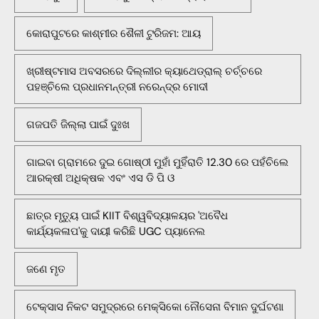
କୋରାପୁଟରେ କାଶ୍ମୀର ଶୈଳୀ ଟୁରିଜମ: ଆୟ
ଖ୍ରୀଷ୍ଟମାସ ଅବସରରେ ଦିଲ୍ଲୀର କ୍ୟାଥେଡ୍ରାଲ୍ ଚର୍ଚ୍ଚରେ
ପହଞ୍ଚିଲେ ପ୍ରଧାନମନ୍ତ୍ରୀ ନରେନ୍ଦ୍ର ମୋଦୀ
ଗଜପତି ଜିଲ୍ଲା ପାଇଁ ଦୁଃଖ
ଗାଇବା ଗ୍ରାମରେ ଦୁଇ ଗୋଷ୍ଠୀ ମୁହାଁ ମୁହିଁରାତି 12.30 ରେ ପହଁଚିଲେ
ଆରକ୍ଷୀ ଅଧିକ୍ଷକ ଏବଂ ଏସ ଡି ପି ଓ
ଛାତ୍ର ମୃତ୍ୟୁ ପାଇଁ KIIT ବିଶ୍ୱବିଦ୍ୟାଳୟର 'ଅବୈଧ
କାର୍ଯ୍ୟକଳାପ'କୁ ଦାୟୀ କରିଛି UGC ପ୍ୟାନେଲ
ଜଣେ ମୃତ
ଟେକ୍ସାସ ନିକଟ ସମୁଦ୍ରରେ ମେକ୍ସିକୋ ନୌସେନା ବିମାନ ଦୁର୍ଘଟଣା