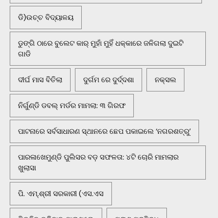
ଡି)ଉଚ୍ଚ ବିଦ୍ୟାଳୟ
ଡୁଙ୍ଗି ଠାରେ ବୁଲେଟ କାର୍ ମୁହାଁ ମୁହିଁ ଧକ୍କାରେ ଜଳିଗଲା ଦୁଇଟି
ଗାଡି
ଦୀର୍ଘ ମାସ ବିତିଲା
ଦୁର୍ଗମ ରେ ଦୁର୍ଦ୍ଦଶା
ନକ୍ସଲ
ନିର୍ଗୁଣ୍ଡି ଡବଲ୍ ମର୍ଡର ମାମଲା: ୩ ଗିରଫ
ପାଟନାରେ ସର୍ବସାଧାରଣ ସ୍ଥାନରେ ଛେପ ପକାଇଲେ ‘ନଗରଶତ୍ରୁ’
ପାରଳାଖେମୁଣ୍ଡି ପୁଲିସର ବଡ଼ ସଫଳତା: ୪ଟି ଚୋରି ମାମଲାର
ଖୁଲାସା
ପି. ଏମ୍.ଶ୍ରୀ ସରକାରୀ (ଏସ.ଏସ