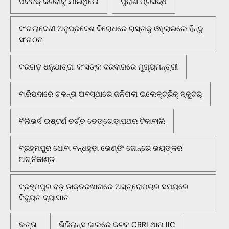
ପିକନିକ୍‌ କରିବାକୁ ଯାଇଥିଲେ
ପୁରାଣ ପ୍ରସିଦ୍ଧ
ବଂଗଲାଦେଶୀ ଅନୁପ୍ରବେଶ ବିରୋଧରେ ରାସ୍ତାକୁ ଓହ୍ଲାଇଲେ ହିନ୍ଦୁ
ସଂଗଠନ
ବରଗଡ଼ ଧନୁଯାତ୍ରା: କଂସଙ୍କ ଦରବାରରେ ମୁଖ୍ୟମନ୍ତ୍ରୀ
ବାରିପଦାରେ ଚଳନ୍ତା ଅବସ୍ଥାରେ ଜଳିଗଲା ଇଲେକ୍ଟ୍ରିକ୍ ସ୍କୁଟର୍
ବିଲିଭର୍ସ ଇଷ୍ଟର୍ଣ ଚର୍ଚ୍ଚ ତେଙ୍ଗେଡ଼ାପଥର ଟିକାବାଲି
ବ୍ରହ୍ମପୁର ଧୋବା ବନ୍ଧହୁଡ଼ା ଭେଣ୍ଡିଂ ଜୋନ୍‌ରେ ଭୟଙ୍କର
ଅଗ୍ନିକାଣ୍ଡ
ବ୍ରହ୍ମପୁର ବଡ଼ ଡାକ୍ତରଖାନାରେ ଅସ୍ତ୍ରୋପଚାର ସମୟରେ
ବିଦ୍ୟୁତ ବ୍ୟାଘାତ
ଭତ୍ତା
ଭିଜିଲାନ୍ସ ଜାଲରେ କଟକ CRRI ଥାନା IIC