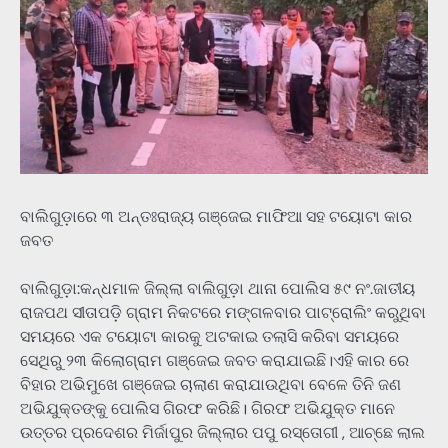
ବାଲିଗୁଡ଼ାରେ ୩ ଅନ୍ତଃରାଜ୍ୟ ଗଞ୍ଜେଇ ମାଫିଆ ସହ ଟୟୋଟା କାର
ଜବତ
ବାଲିଗୁଡ଼ା:କନ୍ଧମାଳ ଜିଲ୍ଲା ବାଲିଗୁଡ଼ା ଥାନା ପୋଲିସ ୫୯ ନଂ.ଜାତୀୟ
ରାଜପଥ ସୀତାପଡ଼ି ଗ୍ରାମ ନିକଟରେ ମଙ୍ଗଳବାର ପାଟ୍ରୋଲିଂ କରୁଥିବା
ସମୟରେ ଏକ ଟୟୋଟା କାରକୁ ଅଟକାଇ ତଲାସି କରିବା ସମୟରେ
ସେଥିରୁ ୨୩ କିଲୋଗ୍ରାମ ଗଞ୍ଜେଇ ଜବତ କରାଯାଇଛି।ଏହି କାର ରେ
ବିହାର ଅଭିମୁଖେ ଗଞ୍ଜେଇ ଚାଲାଣ କରାଯାଉଥିବା ବେଳେ ତିନି ଜଣ
ଅଭିଯୁକ୍ତଙ୍କୁ ପୋଲିସ ଗିରଫ କରିଛି। ଗିରଫ ଅଭିଯୁକ୍ତ ମାନେ
ଉତ୍ତର ପ୍ରଦେଶର ମିର୍ଜାପୁର ଜିଲ୍ଲାର ପପୁ ରସ୍ତୋଗୀ , ଆଚ୍ଛେ ଲାଲ