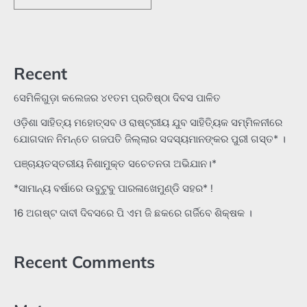
Recent
ସେମିଳିଗୁଡ଼ା କଲେଜର ୪୧ତମ ପ୍ରତିଷ୍ଠା ଦିବସ ପାଳିତ
ଓଡ଼ିଶା ସାହିତ୍ୟ ମହୋତ୍ସବ ଓ ରାଷ୍ଟ୍ରୀୟ ଯୁବ ସାହିତ୍ୟିକ ସମ୍ମିଳନୀରେ
ଯୋଗଦାନ ନିମନ୍ତେ ଗଜପତି ଜିଲ୍ଲାର ସଦସ୍ୟମାନଙ୍କର ପୁରୀ ଗସ୍ତ* ।
ପଞ୍ଚାୟତସ୍ତରୀୟ ନିଶାମୁକ୍ତ ସଚେତନତା ଅଭିଯାନ।*
*ସାମାନ୍ୟ ବର୍ଷାରେ ଉବୁଟୁବୁ ପାରଳାଖେମୁଣ୍ଡି ସହର* !
16 ଅଗଷ୍ଟ ଦାବୀ ଦିବସରେ ପି ଏମ ଜି ଛକରେ ଗର୍ଜିବେ ଶିକ୍ଷକ ।
Recent Comments