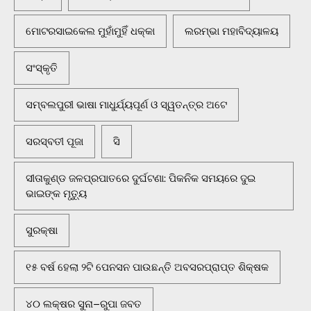
ମୋଟରସାଇକେଲ ମୁହାଁମୁହିଁ ଧକ୍କା
ଲରମ୍ଭା ମହାବିଦ୍ୟାଳୟ
ସଂସ୍କୃତି
ସମ୍ବଲପୁରୀ ଭାଷା ମାଧୁର୍ଯ୍ୟପୂର୍ଣ ଓ ସ୍ୱତନ୍ତ୍ର ଅଟେ
ସରସ୍ବତୀ ପୂଜା
ସି
ସୀତାକୁଣ୍ଡ ଜଳପ୍ରପାତରେ ଦୁର୍ଘଟଣା: ପିକନିକ ସମୟରେ ଦୁଇ
ଭାଇଙ୍କ ମୃତ୍ୟୁ
ସୁରକ୍ଷା
୧୫ ବର୍ଷ ହେଲା ୨ଟି ପେନସନ ପାଉଛନ୍ତି ଅବସରପ୍ରାପ୍ତ ଶିକ୍ଷକ
୪୦ ଲକ୍ଷର ସୁନା–ରୁପା ଜବତ