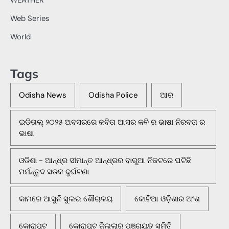
WEATHER
Web Series
World
Tags
Odisha News
Odisha Police
ଆର
ଇଡିତାଲ୍ ୨୦୨୫ ଅବସରରେ କବିତା ଆସର କବି ର ଭାଷା ନିରବତା ର
ଭାଷା
ଓଡିଶା - ଆନ୍ଧ୍ର ସୀମାନ୍ତ ଆନ୍ଧ୍ରର ବାରୁଆ ନିକଟରେ ଘଟିଛି
ମର୍ମନ୍ତୁଦ ସଡକ ଦୁର୍ଘଟଣା
କାମରେ ଆସୁନି ସୁଲଭ ଶୌଚାଳୟ
କୋଟିଆ ଓଡ଼ିଶାର ଅଂଶ
କୋରାପୁଟ
କୋରାପୁଟ ଜିଲ୍ଲାର ପଞ୍ଚାୟତ ସମିତି