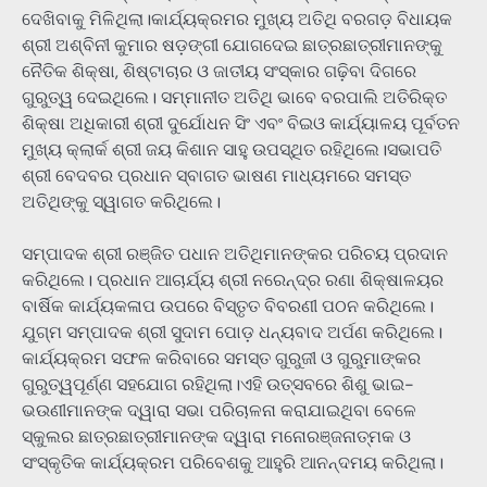
ଦେଖିବାକୁ ମିଳିଥିଲା।କାର୍ଯ୍ୟକ୍ରମର ମୁଖ୍ୟ ଅତିଥି ବରଗଡ଼ ବିଧାୟକ
ଶ୍ରୀ ଅଶ୍ବିନୀ କୁମାର ଷଡ଼ଙ୍ଗୀ ଯୋଗଦେଇ ଛାତ୍ରଛାତ୍ରୀମାନଙ୍କୁ
ନୈତିକ ଶିକ୍ଷା, ଶିଷ୍ଟାଚାର ଓ ଜାତୀୟ ସଂସ୍କାର ଗଢ଼ିବା ଦିଗରେ
ଗୁରୁତ୍ୱ ଦେଇଥିଲେ। ସମ୍ମାନୀତ ଅତିଥି ଭାବେ ବରପାଲି ଅତିରିକ୍ତ
ଶିକ୍ଷା ଅଧିକାରୀ ଶ୍ରୀ ଦୁର୍ଯୋଧନ ସିଂ ଏବଂ ବିଇଓ କାର୍ଯ୍ୟାଳୟ ପୂର୍ବତନ
ମୁଖ୍ୟ କ୍ଲାର୍କ ଶ୍ରୀ ଜୟ କିଶାନ ସାହୁ ଉପସ୍ଥିତ ରହିଥିଲେ।ସଭାପତି
ଶ୍ରୀ ବେଦବର ପ୍ରଧାନ ସ୍ବାଗତ ଭାଷଣ ମାଧ୍ୟମରେ ସମସ୍ତ
ଅତିଥିଙ୍କୁ ସ୍ୱାଗତ କରିଥିଲେ।
ସମ୍ପାଦକ ଶ୍ରୀ ରଞ୍ଜିତ ପଧାନ ଅତିଥିମାନଙ୍କର ପରିଚୟ ପ୍ରଦାନ
କରିଥିଲେ। ପ୍ରଧାନ ଆଚାର୍ଯ୍ୟ ଶ୍ରୀ ନରେନ୍ଦ୍ର ରଣା ଶିକ୍ଷାଳୟର
ବାର୍ଷିକ କାର୍ଯ୍ୟକଳାପ ଉପରେ ବିସ୍ତୃତ ବିବରଣୀ ପଠନ କରିଥିଲେ।
ଯୁଗ୍ମ ସମ୍ପାଦକ ଶ୍ରୀ ସୁଦାମ ପୋଡ଼ ଧନ୍ୟବାଦ ଅର୍ପଣ କରିଥିଲେ।
କାର୍ଯ୍ୟକ୍ରମ ସଫଳ କରିବାରେ ସମସ୍ତ ଗୁରୁଜୀ ଓ ଗୁରୁମାଙ୍କର
ଗୁରୁତ୍ୱପୂର୍ଣ୍ଣ ସହଯୋଗ ରହିଥିଲା।ଏହି ଉତ୍ସବରେ ଶିଶୁ ଭାଇ-
ଭଉଣୀମାନଙ୍କ ଦ୍ୱାରା ସଭା ପରିଚାଳନା କରାଯାଇଥିବା ବେଳେ
ସ୍କୁଲର ଛାତ୍ରଛାତ୍ରୀମାନଙ୍କ ଦ୍ୱାରା ମନୋରଞ୍ଜନାତ୍ମକ ଓ
ସଂସ୍କୃତିକ କାର୍ଯ୍ୟକ୍ରମ ପରିବେଶକୁ ଆହୁରି ଆନନ୍ଦମୟ କରିଥିଲା।