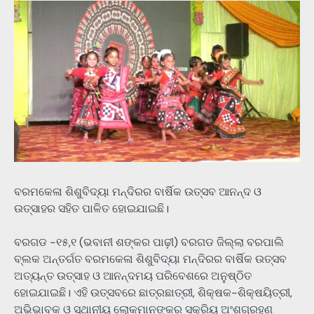
ବରମକେଳା ଶିଶୁବିଦ୍ୟା ମନ୍ଦିରର ବାର୍ଷିକ ଉତ୍ସବ ଆନନ୍ଦ ଓ
ଉତ୍ସାହର ସହିତ ପାଳିତ ହୋଇଯାଇଛି।
ବରଗଡ -୧୫,୧ (ଭବାନୀ ଶଙ୍କର ପାଢ଼ୀ) ବରଗଡ ଜିଲ୍ଲା ବରପାଲି
ବ୍ଲକ ଅନ୍ତର୍ଗତ ବରମକେଳା ଶିଶୁବିଦ୍ୟା ମନ୍ଦିରର ବାର୍ଷିକ ଉତ୍ସବ
ଅତ୍ୟନ୍ତ ଉତ୍ସାହ ଓ ଆନନ୍ଦମୟ ପରିବେଶରେ ଅନୁଷ୍ଠିତ
ହୋଇଯାଇଛି। ଏହି ଉତ୍ସବରେ ଛାତ୍ରଛାତ୍ରୀ, ଶିକ୍ଷକ-ଶିକ୍ଷୟିତ୍ରୀ,
ଅଭିଭାବକ ଓ ସ୍ଥାନୀୟ ଲୋକମାନଙ୍କର ସକ୍ରିୟ ଅଂଶଗ୍ରହଣ