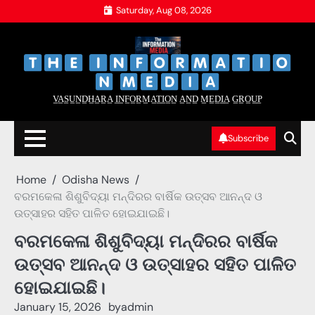
Skip
Saturday, Aug 08, 2026
to
content
‌
‌
V̲A̲S̲U̲N̲D̲H̲A̲R̲A̲ I̲N̲F̲O̲R̲M̲A̲T̲I̲O̲N̲ A̲N̲D̲ M̲E̲D̲I̲A̲ G̲R̲O̲U̲P̲
Subscribe
Home
Odisha News
ବରମକେଳା ଶିଶୁବିଦ୍ୟା ମନ୍ଦିରର ବାର୍ଷିକ ଉତ୍ସବ ଆନନ୍ଦ ଓ
ଉତ୍ସାହର ସହିତ ପାଳିତ ହୋଇଯାଇଛି।
ବରମକେଳା ଶିଶୁବିଦ୍ୟା ମନ୍ଦିରର ବାର୍ଷିକ
ଉତ୍ସବ ଆନନ୍ଦ ଓ ଉତ୍ସାହର ସହିତ ପାଳିତ
ହୋଇଯାଇଛି।
January 15, 2026
by
admin