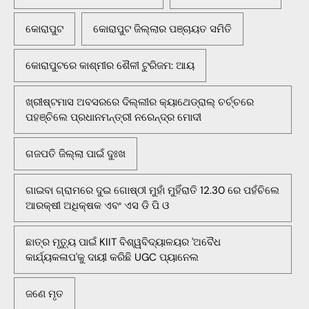
କୋରାପୁଟ
କୋରାପୁଟ ଜିଲ୍ଲାର ପଞ୍ଚାୟତ ସମିତି
କୋରାପୁଟରେ କାଶ୍ମୀର ଶୈଳୀ ଟୁରିଜମ: ଆୟ
ଖ୍ରୀଷ୍ଟମାସ ଅବସରରେ ଦିଲ୍ଲୀର କ୍ୟାଥେଡ୍ରାଲ୍ ଚର୍ଚ୍ଚରେ
ପହଞ୍ଚିଲେ ପ୍ରଧାନମନ୍ତ୍ରୀ ନରେନ୍ଦ୍ର ମୋଦୀ
ଗଜପତି ଜିଲ୍ଲା ପାଇଁ ଦୁଃଖ
ଗାଇବା ଗ୍ରାମରେ ଦୁଇ ଗୋଷ୍ଠୀ ମୁହାଁ ମୁହିଁରାତି 12.30 ରେ ପହଁଚିଲେ
ଆରକ୍ଷୀ ଅଧିକ୍ଷକ ଏବଂ ଏସ ଡି ପି ଓ
ଛାତ୍ର ମୃତ୍ୟୁ ପାଇଁ KIIT ବିଶ୍ୱବିଦ୍ୟାଳୟର 'ଅବୈଧ
କାର୍ଯ୍ୟକଳାପ'କୁ ଦାୟୀ କରିଛି UGC ପ୍ୟାନେଲ
ଜଣେ ମୃତ