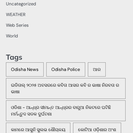
Uncategorized
WEATHER
Web Series
World
Tags
Odisha News
Odisha Police
ଆର
ଇଡିତାଲ୍ ୨୦୨୫ ଅବସରରେ କବିତା ଆସର କବି ର ଭାଷା ନିରବତା ର
ଭାଷା
ଓଡିଶା - ଆନ୍ଧ୍ର ସୀମାନ୍ତ ଆନ୍ଧ୍ରର ବାରୁଆ ନିକଟରେ ଘଟିଛି
ମର୍ମନ୍ତୁଦ ସଡକ ଦୁର୍ଘଟଣା
କାମରେ ଆସୁନି ସୁଲଭ ଶୌଚାଳୟ
କୋଟିଆ ଓଡ଼ିଶାର ଅଂଶ