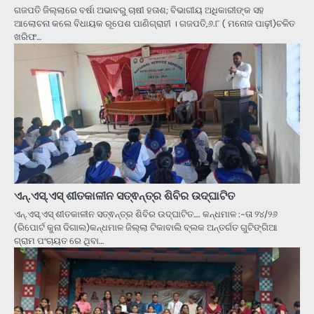
ଗଜପତି ଜିଲ୍ଲାରେ ବର୍ଷା ଅଭାବରୁ ଚାଷୀ ହତାଶ; ବିଭାଗୀୟ ଅଧିକାରୀଙ୍କ ସହ
ଆଲୋଚନା କଲେ ବିଧାୟକ ରୂପେଶ ପାଣିଗ୍ରାହୀ । ଗଜପତି,୬.୮ ( ମନୋଜ ପାଢ଼ୀ)ଚଳିତ
ଖରିଫ…
ଏନ୍.ଏସ୍.ଏସ୍ ଶୀତକାଳୀନ ସତ୍ଵନ୍ତ୍ର ଶିବିର ଉଦ୍ଘାଟିତ
ଏନ୍.ଏସ୍.ଏସ୍ ଶୀତକାଳୀନ ସତ୍ଵନ୍ତ୍ର ଶିବିର ଉଦ୍ଘାଟିତ…. କନ୍ଧମାଳ :-ତା ୨୪/୨୬
(ରିପୋର୍ଟ କୁନା ଦିଗାଲ)କନ୍ଧମାଳ ଜିଲ୍ଲା ଟିକାବାଲି ବ୍ଲକ ଅନ୍ତର୍ଗତ ଗୁଟିଙ୍ଗିଆ
ଗ୍ରାମ ପଂଚାୟତ ରେ ଥିବା…