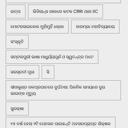
ଭତ୍ତା
ଭିଜିଲାନ୍ସ ଜାଲରେ କଟକ CRRI ଥାନା IIC
ମୋଟରସାଇକେଲ ମୁହାଁମୁହିଁ ଧକ୍କା
ଲରମ୍ଭା ମହାବିଦ୍ୟାଳୟ
ସଂସ୍କୃତି
ସମ୍ବଲପୁରୀ ଭାଷା ମାଧୁର୍ଯ୍ୟପୂର୍ଣ ଓ ସ୍ୱତନ୍ତ୍ର ଅଟେ
ସରସ୍ବତୀ ପୂଜା
ସି
ସୀତାକୁଣ୍ଡ ଜଳପ୍ରପାତରେ ଦୁର୍ଘଟଣା: ପିକନିକ ସମୟରେ ଦୁଇ
ଭାଇଙ୍କ ମୃତ୍ୟୁ
ସୁରକ୍ଷା
୧୫ ବର୍ଷ ହେଲା ୨ଟି ପେନସନ ପାଉଛନ୍ତି ଅବସରପ୍ରାପ୍ତ ଶିକ୍ଷକ