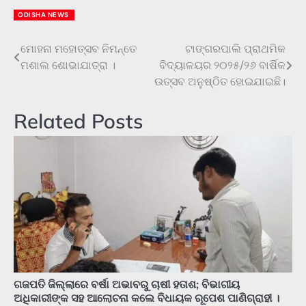
ODISHA NEWS
ମୋହନା ମହୋତ୍ସବ ନିମନ୍ତେ
ଟାଙ୍ଗରପାଲି ପ୍ରାଥମିକ
Post
ମଶାଲ ଶୋଭାଯାତ୍ରା ।
ବିଦ୍ୟାଳୟର ୨୦୨୫/୨୬ ବାର୍ଷିକ
navigation
ଉତ୍ସବ ଅନୁଷ୍ଠିତ ହୋଇଯାଇଛି।
Related Posts
ଗଜପତି ଜିଲ୍ଲାରେ ବର୍ଷା ଅଭାବରୁ ଚାଷୀ ହତାଶ; ବିଭାଗୀୟ
ଅଧିକାରୀଙ୍କ ସହ ଆଲୋଚନା କଲେ ବିଧାୟକ ରୂପେଶ ପାଣିଗ୍ରାହୀ ।