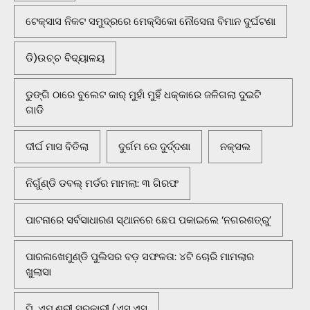
ଟେକ୍ସାସ ନିକଟ ସମୁଦ୍ରରେ ମେକ୍ସିକୋ ନୌସେନା ବିମାନ ଦୁର୍ଘଟଣା
ଡି)ଉଚ୍ଚ ବିଦ୍ୟାଳୟ
ଡୁଙ୍ଗି ଠାରେ ବୁଲେଟ କାର୍ ମୁହାଁ ମୁହିଁ ଧକ୍କାରେ ଜଳିଗଲା ଦୁଇଟି
ଗାଡି
ଦୀର୍ଘ ମାସ ବିତିଲା
ଦୁର୍ଗମ ରେ ଦୁର୍ଦ୍ଦଶା
ନକ୍ସଲ
ନିର୍ଗୁଣ୍ଡି ଡବଲ୍ ମର୍ଡର ମାମଲା: ୩ ଗିରଫ
ପାଟନାରେ ସର୍ବସାଧାରଣ ସ୍ଥାନରେ ଛେପ ପକାଇଲେ ‘ନଗରଶତ୍ରୁ’
ପାରଳାଖେମୁଣ୍ଡି ପୁଲିସର ବଡ଼ ସଫଳତା: ୪ଟି ଚୋରି ମାମଲାର
ଖୁଲାସା
ପି. ଏମ୍.ଶ୍ରୀ ସରକାରୀ (ଏସ.ଏସ