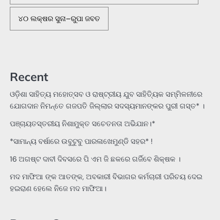
୪୦ ଲକ୍ଷର ସୁନା–ରୁପା ଜବତ
Recent
ଓଡ଼ିଶା ସାହିତ୍ୟ ମହୋତ୍ସବ ଓ ରାଷ୍ଟ୍ରୀୟ ଯୁବ ସାହିତ୍ୟିକ ସମ୍ମିଳନୀରେ
ଯୋଗଦାନ ନିମନ୍ତେ ଗଜପତି ଜିଲ୍ଲାର ସଦସ୍ୟମାନଙ୍କର ପୁରୀ ଗସ୍ତ* ।
ପଞ୍ଚାୟତସ୍ତରୀୟ ନିଶାମୁକ୍ତ ସଚେତନତା ଅଭିଯାନ।*
*ସାମାନ୍ୟ ବର୍ଷାରେ ଉବୁଟୁବୁ ପାରଳାଖେମୁଣ୍ଡି ସହର* !
16 ଅଗଷ୍ଟ ଦାବୀ ଦିବସରେ ପି ଏମ ଜି ଛକରେ ଗର୍ଜିବେ ଶିକ୍ଷକ ।
ମଦ ମାଫିଆ ଙ୍କ ଆତଙ୍କ, ଅବକାରୀ ବିଭାଗର କର୍ମଚାରୀ ପରିଚୟ ଦେଇ
ହଇରାଣ ହେଲେ ନିଜେ ମଦ ମାଫିଆ।