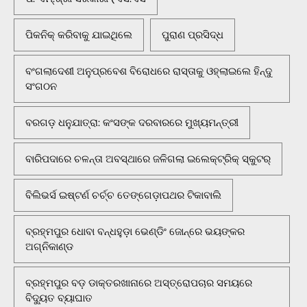
ପିକନିକ୍‌ କରିବାକୁ ଯାଇଥିଲେ
ପୁରାଣ ପ୍ରସିଦ୍ଧ
ବଂଗଲାଦେଶୀ ଅନୁପ୍ରବେଶ ବିରୋଧରେ ରାସ୍ତାକୁ ଓହ୍ଲାଇଲେ ହିନ୍ଦୁ
ସଂଗଠନ
ବରଗଡ଼ ଧନୁଯାତ୍ରା: କଂସଙ୍କ ଦରବାରରେ ମୁଖ୍ୟମନ୍ତ୍ରୀ
ବାରିପଦାରେ ଚଳନ୍ତା ଅବସ୍ଥାରେ ଜଳିଗଲା ଇଲେକ୍ଟ୍ରିକ୍ ସ୍କୁଟର୍
ବିଲିଭର୍ସ ଇଷ୍ଟର୍ଣ ଚର୍ଚ୍ଚ ତେଙ୍ଗେଡ଼ାପଥର ଟିକାବାଲି
ବ୍ରହ୍ମପୁର ଧୋବା ବନ୍ଧହୁଡ଼ା ଭେଣ୍ଡିଂ ଜୋନ୍‌ରେ ଭୟଙ୍କର
ଅଗ୍ନିକାଣ୍ଡ
ବ୍ରହ୍ମପୁର ବଡ଼ ଡାକ୍ତରଖାନାରେ ଅସ୍ତ୍ରୋପଚାର ସମୟରେ
ବିଦ୍ୟୁତ ବ୍ୟାଘାତ