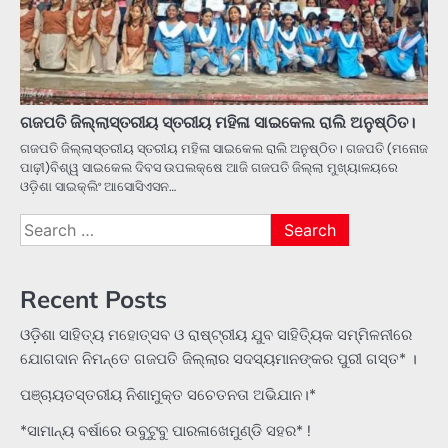
ଗଜପତି ଜିଲ୍ଲାସ୍ତରୀୟ ସ୍ତରୀୟ ମହିଳା ସାଇକେଲ ରାଲି ଅନୁଷ୍ଠିତ।
ଗଜପତି ଜିଲ୍ଲାସ୍ତରୀୟ ସ୍ତରୀୟ ମହିଳା ସାଇକେଲ ରାଲି ଅନୁଷ୍ଠିତ। ଗଜପତି (ମନୋଜ
ପାଢ଼ୀ)ବିଶ୍ୱ ସାଇକେଲ ଦିବସ ଉପଲକ୍ଷେ ଆଜି ଗଜପତି ଜିଲ୍ଲା ମୁଖ୍ୟାଳୟରେ
ଓଡ଼ିଶା ସାଇକ୍ଲିଂ ଆସୋସିଏସନ…
Search
for:
Recent Posts
ଓଡ଼ିଶା ସାହିତ୍ୟ ମହୋତ୍ସବ ଓ ରାଷ୍ଟ୍ରୀୟ ଯୁବ ସାହିତ୍ୟିକ ସମ୍ମିଳନୀରେ
ଯୋଗଦାନ ନିମନ୍ତେ ଗଜପତି ଜିଲ୍ଲାର ସଦସ୍ୟମାନଙ୍କର ପୁରୀ ଗସ୍ତ* ।
ପଞ୍ଚାୟତସ୍ତରୀୟ ନିଶାମୁକ୍ତ ସଚେତନତା ଅଭିଯାନ।*
*ସାମାନ୍ୟ ବର୍ଷାରେ ଉବୁଟୁବୁ ପାରଳାଖେମୁଣ୍ଡି ସହର* !