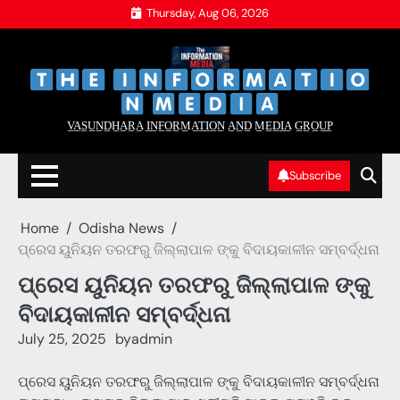
Skip
Thursday, Aug 06, 2026
to
content
‌
‌
V̲A̲S̲U̲N̲D̲H̲A̲R̲A̲ I̲N̲F̲O̲R̲M̲A̲T̲I̲O̲N̲ A̲N̲D̲ M̲E̲D̲I̲A̲ G̲R̲O̲U̲P̲
Subscribe
Home
Odisha News
ପ୍ରେସ ୟୁନିୟନ ତରଫରୁ ଜିଲ୍ଲାପାଳ ଙ୍କୁ ବିଦାୟକାଳୀନ ସମ୍ବର୍ଦ୍ଧନା
ପ୍ରେସ ୟୁନିୟନ ତରଫରୁ ଜିଲ୍ଲାପାଳ ଙ୍କୁ
ବିଦାୟକାଳୀନ ସମ୍ବର୍ଦ୍ଧନା
July 25, 2025
by
admin
ପ୍ରେସ ୟୁନିୟନ ତରଫରୁ ଜିଲ୍ଲାପାଳ ଙ୍କୁ ବିଦାୟକାଳୀନ ସମ୍ବର୍ଦ୍ଧନା