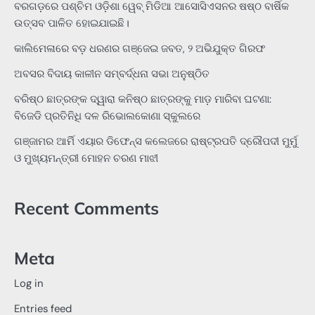
ବରଗଡ଼ରେ ପଶ୍ଚିମ ଓଡ଼ିଶା ୱେବ୍ ମିଡିଆ ଆସୋସିଏସନର ଷଷ୍ଠ ବାର୍ଷିକ
ଉତ୍ସବ ପାଳିତ ହୋଇଯାଇଛି।
କାଲିମେଳାରେ ବଡ଼ ଧରଣର ଗଞ୍ଜେଇ ଜବତ, ୨ ଅଭିଯୁକ୍ତ ଗିରଫ
ଅବସର ବିଦାୟ କାଳୀନ ସମ୍ବର୍ଦ୍ଧନା ସଭା ଅନୁଷ୍ଠିତ
ବରିଷ୍ଠ ଛାତ୍ରଙ୍କ ଦ୍ୱାରା କନିଷ୍ଠ ଛାତ୍ରଙ୍କୁ ମାଡ଼ ମାରିବା ଘଟଣା:
ବିଜେଡି ପ୍ରତିନିଧି ଦଳ ରିଭୋଲକୋଣା ସ୍କୁଲରେ
ଗଞ୍ଜାମର ଆର୍ମି ଏୟାର ଡିଫେନ୍ସ କଲେଜରେ ରାଷ୍ଟ୍ରପତି ଦ୍ରୌପଦୀ ମୁର୍ମୁ
ଓ ମୁଖ୍ୟମନ୍ତ୍ରୀ ମୋହନ ଚରଣ ମାଝୀ
Recent Comments
Meta
Log in
Entries feed