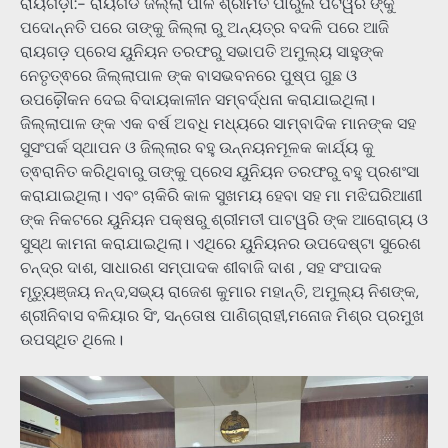
ରାୟଗଡ଼ା:- ରାୟଗଡ ଜିଲ୍ଲା ପାଳ ଶ୍ରୀମତି ପାରୁଲ ପଟୱରି ଙ୍କୁ
ପଦୋନ୍ନତି ପରେ ତାଙ୍କୁ ଜିଲ୍ଲା ରୁ ଅନ୍ୟତ୍ର ବଦଳି ପରେ ଆଜି
ରାୟଗଡ଼ ପ୍ରେସ ୟୁନିୟନ ତରଫରୁ ସଭାପତି ଅମୁଲ୍ୟ ସାହୁଙ୍କ
ନେତୃତ୍ଵରେ ଜିଲ୍ଲାପାଳ ଙ୍କ ବାସଭବନରେ ପୁଷ୍ପ ଗୁଛ ଓ
ଉପଢ଼ୌକନ ଦେଇ ବିଦାୟକାଳୀନ ସମ୍ବର୍ଦ୍ଧନା କରାଯାଇଥିଲା।
ଜିଲ୍ଲାପାଳ ଙ୍କ ଏକ ବର୍ଷ ଅବଧି ମଧ୍ୟରେ ସାମ୍ବାଦିକ ମାନଙ୍କ ସହ
ସୁସଂପର୍କ ସ୍ଥାପନ ଓ ଜିଲ୍ଲାର ବହୁ ଉନ୍ନୟନମୂଳକ କାର୍ଯ୍ୟ କୁ
ତ୍ଵରାନିତ କରିଥିବାରୁ ତାଙ୍କୁ ପ୍ରେସ ୟୁନିୟନ ତରଫରୁ ବହୁ ପ୍ରଶଂସା
କରାଯାଇଥିଲା। ଏବଂ ଚାକିରି କାଳ ସୁଖମୟ ହେବା ସହ ମା ମଝିଘରିଆଣୀ
ଙ୍କ ନିକଟରେ ୟୁନିୟନ ପକ୍ଷରୁ ଶ୍ରୀମତୀ ପାଟୱରି ଙ୍କ ଆରୋଗ୍ୟ ଓ
ସୁସ୍ଥ କାମନା କରାଯାଇଥିଲା। ଏଥିରେ ୟୁନିୟନର ଉପଦେଷ୍ଟା ସୁରେଶ
ଚନ୍ଦ୍ର ଦାଶ, ସାଧାରଣ ସମ୍ପାଦକ ଶୀବାଜି ଦାଶ , ସହ ସଂପାଦକ
ମୃତ୍ୟୁଞ୍ଜୟ ନନ୍ଦ,ସଭ୍ୟ ରାଜେଶ କୁମାର ମହାନ୍ତି, ଅମୁଲ୍ୟ ନିଶଙ୍କ,
ଶ୍ରୀନିବାସ ବଳିୟାର ସିଂ, ସନ୍ତୋଷ ପାଣିଗ୍ରାହୀ,ମନୋଜ ମିଶ୍ର ପ୍ରମୁଖ
ଉପସ୍ଥିତ ଥିଲେ।