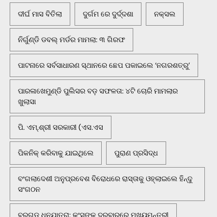
ଦୀର୍ଘ ମାସ ବିତିଲା
ଦୁର୍ଗମ ରେ ଦୁର୍ଦ୍ଦଶା
ନକ୍ସଲ
ନିର୍ଗୁଣ୍ଡି ଡବଲ୍ ମର୍ଡର ମାମଲା: ୩ ଗିରଫ
ପାଟନାରେ ସର୍ବସାଧାରଣ ସ୍ଥାନରେ ଛେପ ପକାଇଲେ ‘ନଗରଶତ୍ରୁ’
ପାରଳାଖେମୁଣ୍ଡି ପୁଲିସର ବଡ଼ ସଫଳତା: ୪ଟି ଚୋରି ମାମଲାର
ଖୁଲାସା
ପି. ଏମ୍.ଶ୍ରୀ ସରକାରୀ (ଏସ.ଏସ
ପିକନିକ୍‌ କରିବାକୁ ଯାଇଥିଲେ
ପୁରାଣ ପ୍ରସିଦ୍ଧ
ବଂଗଲାଦେଶୀ ଅନୁପ୍ରବେଶ ବିରୋଧରେ ରାସ୍ତାକୁ ଓହ୍ଲାଇଲେ ହିନ୍ଦୁ
ସଂଗଠନ
ବରଗଡ଼ ଧନୁଯାତ୍ରା: କଂସଙ୍କ ଦରବାରରେ ମୁଖ୍ୟମନ୍ତ୍ରୀ