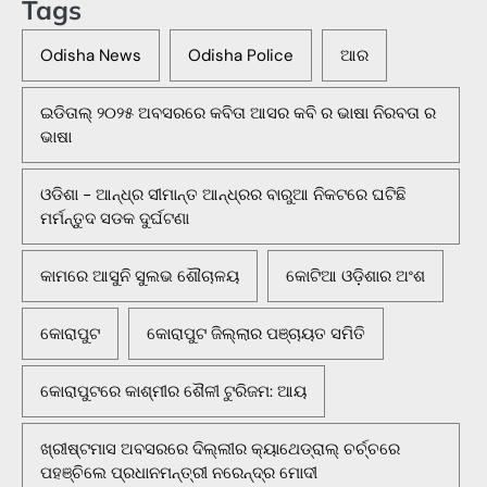
Tags
Odisha News
Odisha Police
ଆର
ଇଡିତାଲ୍ ୨୦୨୫ ଅବସରରେ କବିତା ଆସର କବି ର ଭାଷା ନିରବତା ର
ଭାଷା
ଓଡିଶା - ଆନ୍ଧ୍ର ସୀମାନ୍ତ ଆନ୍ଧ୍ରର ବାରୁଆ ନିକଟରେ ଘଟିଛି
ମର୍ମନ୍ତୁଦ ସଡକ ଦୁର୍ଘଟଣା
କାମରେ ଆସୁନି ସୁଲଭ ଶୌଚାଳୟ
କୋଟିଆ ଓଡ଼ିଶାର ଅଂଶ
କୋରାପୁଟ
କୋରାପୁଟ ଜିଲ୍ଲାର ପଞ୍ଚାୟତ ସମିତି
କୋରାପୁଟରେ କାଶ୍ମୀର ଶୈଳୀ ଟୁରିଜମ: ଆୟ
ଖ୍ରୀଷ୍ଟମାସ ଅବସରରେ ଦିଲ୍ଲୀର କ୍ୟାଥେଡ୍ରାଲ୍ ଚର୍ଚ୍ଚରେ
ପହଞ୍ଚିଲେ ପ୍ରଧାନମନ୍ତ୍ରୀ ନରେନ୍ଦ୍ର ମୋଦୀ