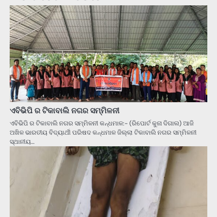
ଏବିଭିପି ର ଟିକାବାଲି ନଗର ସମ୍ମିଳନୀ
ଏବିଭିପି ର ଟିକାବାଲି ନଗର ସମ୍ମିଳନୀ କନ୍ଧମାଳ:- (ରିପୋର୍ଟ କୁନା ଦିଗାଲ) ଆଜି
ଅଖିଳ ଭାରତୀୟ ବିଦ୍ୟାର୍ଥୀ ପରିଷଦ କନ୍ଧମାଳ ଜିଲ୍ଲା ଟିକାବାଲି ନଗର ସମ୍ମିଳନୀ
ସ୍ଥାନୀୟ…