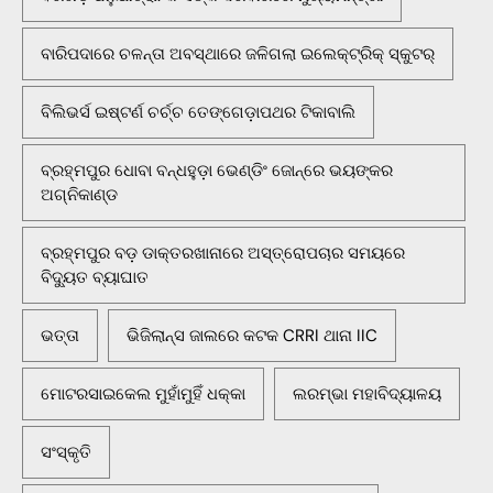
ବାରିପଦାରେ ଚଳନ୍ତା ଅବସ୍ଥାରେ ଜଳିଗଲା ଇଲେକ୍ଟ୍ରିକ୍ ସ୍କୁଟର୍
ବିଲିଭର୍ସ ଇଷ୍ଟର୍ଣ ଚର୍ଚ୍ଚ ତେଙ୍ଗେଡ଼ାପଥର ଟିକାବାଲି
ବ୍ରହ୍ମପୁର ଧୋବା ବନ୍ଧହୁଡ଼ା ଭେଣ୍ଡିଂ ଜୋନ୍‌ରେ ଭୟଙ୍କର
ଅଗ୍ନିକାଣ୍ଡ
ବ୍ରହ୍ମପୁର ବଡ଼ ଡାକ୍ତରଖାନାରେ ଅସ୍ତ୍ରୋପଚାର ସମୟରେ
ବିଦ୍ୟୁତ ବ୍ୟାଘାତ
ଭତ୍ତା
ଭିଜିଲାନ୍ସ ଜାଲରେ କଟକ CRRI ଥାନା IIC
ମୋଟରସାଇକେଲ ମୁହାଁମୁହିଁ ଧକ୍କା
ଲରମ୍ଭା ମହାବିଦ୍ୟାଳୟ
ସଂସ୍କୃତି