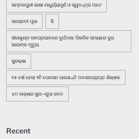
ସମ୍ବଲପୁରୀ ଭାଷା ମାଧୁର୍ଯ୍ୟପୂର୍ଣ ଓ ସ୍ୱତନ୍ତ୍ର ଅଟେ
ସରସ୍ବତୀ ପୂଜା
ସି
ସୀତାକୁଣ୍ଡ ଜଳପ୍ରପାତରେ ଦୁର୍ଘଟଣା: ପିକନିକ ସମୟରେ ଦୁଇ
ଭାଇଙ୍କ ମୃତ୍ୟୁ
ସୁରକ୍ଷା
୧୫ ବର୍ଷ ହେଲା ୨ଟି ପେନସନ ପାଉଛନ୍ତି ଅବସରପ୍ରାପ୍ତ ଶିକ୍ଷକ
୪୦ ଲକ୍ଷର ସୁନା–ରୁପା ଜବତ
Recent