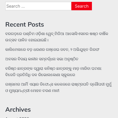
Search
for:
Recent Posts
ବରଗଡ଼ରେ ପଶ୍ଚିମ ଓଡ଼ିଶା ୱେବ୍ ମିଡିଆ ଆସୋସିଏସନର ଷଷ୍ଠ ବାର୍ଷିକ
ଉତ୍ସବ ପାଳିତ ହୋଇଯାଇଛି।
କାଲିମେଳାରେ ବଡ଼ ଧରଣର ଗଞ୍ଜେଇ ଜବତ, ୨ ଅଭିଯୁକ୍ତ ଗିରଫ
ଅବସର ବିଦାୟ କାଳୀନ ସମ୍ବର୍ଦ୍ଧନା ସଭା ଅନୁଷ୍ଠିତ
ବରିଷ୍ଠ ଛାତ୍ରଙ୍କ ଦ୍ୱାରା କନିଷ୍ଠ ଛାତ୍ରଙ୍କୁ ମାଡ଼ ମାରିବା ଘଟଣା:
ବିଜେଡି ପ୍ରତିନିଧି ଦଳ ରିଭୋଲକୋଣା ସ୍କୁଲରେ
ଗଞ୍ଜାମର ଆର୍ମି ଏୟାର ଡିଫେନ୍ସ କଲେଜରେ ରାଷ୍ଟ୍ରପତି ଦ୍ରୌପଦୀ ମୁର୍ମୁ
ଓ ମୁଖ୍ୟମନ୍ତ୍ରୀ ମୋହନ ଚରଣ ମାଝୀ
Archives