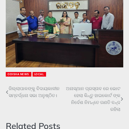
ODISHA NEWS
LOCAL
ଜିଲ୍ଲାପାଳଙ୍କୁ ବିଦାୟକାଳୀନ
ଅନାସ୍ଥାନ ପ୍ରସ୍ତାବ ରେ ଭୋଟ
Post
ସମ୍ବର୍ଦ୍ଧନା ସଭା ଅନୁଷ୍ଠିତ।
ହେଲା କିନ୍ତୁ ହାଇକୋର୍ଟ ଙ୍କ
navigation
ନିର୍ଦେଶ ନିମନ୍ତେ ଗଣତି ବନ୍ଦ
ରହିଲା
Related Posts