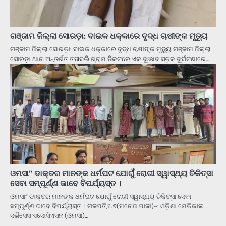
ଗଞ୍ଜାମ ଜିଲ୍ଲା ସୋରଡ଼ା: ବାଇକ ଧକ୍କାରେ ବୃଦ୍ଧ ଚାଷୀଙ୍କ ମୃତ୍ୟୁ
ଗଞ୍ଜାମ ଜିଲ୍ଲା ସୋରଡ଼ା: ବାଇକ ଧକ୍କାରେ ବୃଦ୍ଧ ଚାଷୀଙ୍କ ମୃତ୍ୟୁ ଗଞ୍ଜାମ ଜିଲ୍ଲା
ସୋରଡ଼ା ଥାନା ଅନ୍ତର୍ଗତ ତତାବଲି ଗ୍ରାମ ନିକଟରେ ଏକ ଦୁଃଖଦ ସଡ଼କ ଦୁର୍ଘଟଣାରେ…
ଓମସା” ଡାକ୍ତର ମାନଙ୍କ ଧର୍ମଘଟ ଯୋଗୁଁ ରୋଗୀ ସ୍ୱାସ୍ଥ୍ୟ ଚିକିତ୍ସା
ସେବା ସମ୍ପୂର୍ଣ୍ଣ ଭାବେ ବିପର୍ଯ୍ୟସ୍ତ ।
ଓମସା” ଡାକ୍ତର ମାନଙ୍କ ଧର୍ମଘଟ ଯୋଗୁଁ ରୋଗୀ ସ୍ୱାସ୍ଥ୍ୟ ଚିକିତ୍ସା ସେବା
ସମ୍ପୂର୍ଣ୍ଣ ଭାବେ ବିପର୍ଯ୍ୟସ୍ତ । ଗଜପତି,୧.୭(ମନୋଜ ପାଢୀ)-: ଓଡ଼ିଶା ମେଡିକାଲ
ସର୍ଭିସେସ ଏସୋସିଏସନ (ଓମସା)…