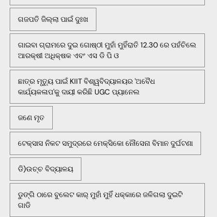
ଗଜପତି ଜିଲ୍ଲା ପାଇଁ ଦୁଃଖ
ଗାଇବା ଗ୍ରାମରେ ଦୁଇ ଗୋଷ୍ଠୀ ମୁହାଁ ମୁହିଁରାତି 12.30 ରେ ପହଁଚିଲେ
ଆରକ୍ଷୀ ଅଧିକ୍ଷକ ଏବଂ ଏସ ଡି ପି ଓ
ଛାତ୍ର ମୃତ୍ୟୁ ପାଇଁ KIIT ବିଶ୍ୱବିଦ୍ୟାଳୟର 'ଅବୈଧ
କାର୍ଯ୍ୟକଳାପ'କୁ ଦାୟୀ କରିଛି UGC ପ୍ୟାନେଲ
ଜଣେ ମୃତ
ଟେକ୍ସାସ ନିକଟ ସମୁଦ୍ରରେ ମେକ୍ସିକୋ ନୌସେନା ବିମାନ ଦୁର୍ଘଟଣା
ଡି)ଉଚ୍ଚ ବିଦ୍ୟାଳୟ
ଡୁଙ୍ଗି ଠାରେ ବୁଲେଟ କାର୍ ମୁହାଁ ମୁହିଁ ଧକ୍କାରେ ଜଳିଗଲା ଦୁଇଟି
ଗାଡି