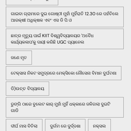
ଗାଇବା ଗ୍ରାମରେ ଦୁଇ ଗୋଷ୍ଠୀ ମୁହାଁ ମୁହିଁରାତି 12.30 ରେ ପହଁଚିଲେ
ଆରକ୍ଷୀ ଅଧିକ୍ଷକ ଏବଂ ଏସ ଡି ପି ଓ
ଛାତ୍ର ମୃତ୍ୟୁ ପାଇଁ KIIT ବିଶ୍ୱବିଦ୍ୟାଳୟର 'ଅବୈଧ
କାର୍ଯ୍ୟକଳାପ'କୁ ଦାୟୀ କରିଛି UGC ପ୍ୟାନେଲ
ଜଣେ ମୃତ
ଟେକ୍ସାସ ନିକଟ ସମୁଦ୍ରରେ ମେକ୍ସିକୋ ନୌସେନା ବିମାନ ଦୁର୍ଘଟଣା
ଡି)ଉଚ୍ଚ ବିଦ୍ୟାଳୟ
ଡୁଙ୍ଗି ଠାରେ ବୁଲେଟ କାର୍ ମୁହାଁ ମୁହିଁ ଧକ୍କାରେ ଜଳିଗଲା ଦୁଇଟି
ଗାଡି
ଦୀର୍ଘ ମାସ ବିତିଲା
ଦୁର୍ଗମ ରେ ଦୁର୍ଦ୍ଦଶା
ନକ୍ସଲ