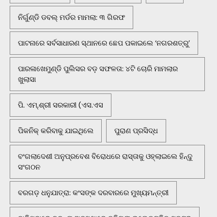
ନିର୍ଗୁଣ୍ଡି ଡବଲ୍ ମର୍ଡର ମାମଲା: ୩ ଗିରଫ
ପାଟନାରେ ସର୍ବସାଧାରଣ ସ୍ଥାନରେ ଛେପ ପକାଇଲେ ‘ନଗରଶତ୍ରୁ’
ପାରଳାଖେମୁଣ୍ଡି ପୁଲିସର ବଡ଼ ସଫଳତା: ୪ଟି ଚୋରି ମାମଲାର
ଖୁଲାସା
ପି. ଏମ୍.ଶ୍ରୀ ସରକାରୀ (ଏସ.ଏସ
ପିକନିକ୍‌ କରିବାକୁ ଯାଇଥିଲେ
ପୁରାଣ ପ୍ରସିଦ୍ଧ
ବଂଗଲାଦେଶୀ ଅନୁପ୍ରବେଶ ବିରୋଧରେ ରାସ୍ତାକୁ ଓହ୍ଲାଇଲେ ହିନ୍ଦୁ
ସଂଗଠନ
ବରଗଡ଼ ଧନୁଯାତ୍ରା: କଂସଙ୍କ ଦରବାରରେ ମୁଖ୍ୟମନ୍ତ୍ରୀ