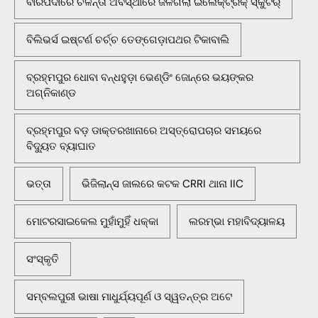
ବାରିପଦାରେ ଚଳନ୍ତା ଅବସ୍ଥାରେ ଜଳିଗଲା ଇଲେକ୍ଟ୍ରିକ୍ ସ୍କୁଟର୍
ବିଲିଭର୍ସ ଇଷ୍ଟର୍ଣ ଚର୍ଚ୍ଚ ତେଙ୍ଗେଡ଼ାପଥର ଟିକାବାଲି
ବ୍ରହ୍ମପୁର ଧୋବା ବନ୍ଧହୁଡ଼ା ଭେଣ୍ଡିଂ ଜୋନ୍‌ରେ ଭୟଙ୍କର
ଅଗ୍ନିକାଣ୍ଡ
ବ୍ରହ୍ମପୁର ବଡ଼ ଡାକ୍ତରଖାନାରେ ଅସ୍ତ୍ରୋପଚାର ସମୟରେ
ବିଦ୍ୟୁତ ବ୍ୟାଘାତ
ଭତ୍ତା
ଭିଜିଲାନ୍ସ ଜାଲରେ କଟକ CRRI ଥାନା IIC
ମୋଟରସାଇକେଲ ମୁହାଁମୁହିଁ ଧକ୍କା
ଲରମ୍ଭା ମହାବିଦ୍ୟାଳୟ
ସଂସ୍କୃତି
ସମ୍ବଲପୁରୀ ଭାଷା ମାଧୁର୍ଯ୍ୟପୂର୍ଣ ଓ ସ୍ୱତନ୍ତ୍ର ଅଟେ