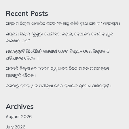
Recent Posts
ଗଞ୍ଜାମ ଜିଲ୍ଲା ସାମାଜିକ ନାଟକ “କାହାକୁ କହିବି ଦୁଃଖ କାହାଣୀ” ମଞ୍ଚସ୍ଥ।
ଗଞ୍ଜାମ ଜିଲ୍ଲା “ବୁଗୁଡ଼ା ପୋଲିସର ଚଢ଼ାଉ, ବେଆଇନ ଦେଶୀ ବନ୍ଧୁକ
କାରଖାନା ଠାବ”
ମହେନ୍ଦ୍ରଗିରି(ପୌର) ସରକାରୀ ଉଚ୍ଚ ବିଦ୍ୟାଳୟରେ ଶିକ୍ଷକ ଓ
ଅଭିଭାବକ ବୈଠକ ।
ଗଜପତି ଜିଲ୍ଲା ରେ ୮୦ତମ ସ୍ୱାଧୀନତା ଦିବସ ପାଳନ ଉପଲକ୍ଷେ
ପ୍ରସ୍ତୁତି ବୈଠକ।
ଜଗପାଡୁ ବଡବନ୍ଧର ସମୀକ୍ଷା କଲେ ବିଧାୟକ ରୂପେଶ ପାଣିଗ୍ରାହୀ।
Archives
August 2026
July 2026