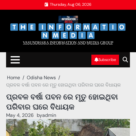
Skip
Thursday, Aug 06, 2026
to
content
‌
‌
V̲A̲S̲U̲N̲D̲H̲A̲R̲A̲ I̲N̲F̲O̲R̲M̲A̲T̲I̲O̲N̲ A̲N̲D̲ M̲E̲D̲I̲A̲ G̲R̲O̲U̲P̲
Subscribe
Home
Odisha News
ପ୍ରବଳ ବର୍ଷା ପବନ ରେ ମୃତୁ ହୋଇଥିବା ପରିବାର ଘରେ ବିଧାୟକ
ପ୍ରବଳ ବର୍ଷା ପବନ ରେ ମୃତୁ ହୋଇଥିବା
ପରିବାର ଘରେ ବିଧାୟକ
May 4, 2026
by
admin