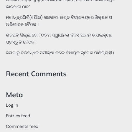
କାରଖାନା ଠାବ”
ମହେନ୍ଦ୍ରଗିରି(ପୌର) ସରକାରୀ ଉଚ୍ଚ ବିଦ୍ୟାଳୟରେ ଶିକ୍ଷକ ଓ
ଅଭିଭାବକ ବୈଠକ ।
ଗଜପତି ଜିଲ୍ଲା ରେ ୮୦ତମ ସ୍ୱାଧୀନତା ଦିବସ ପାଳନ ଉପଲକ୍ଷେ
ପ୍ରସ୍ତୁତି ବୈଠକ।
ଜଗପାଡୁ ବଡବନ୍ଧର ସମୀକ୍ଷା କଲେ ବିଧାୟକ ରୂପେଶ ପାଣିଗ୍ରାହୀ।
Recent Comments
Meta
Log in
Entries feed
Comments feed