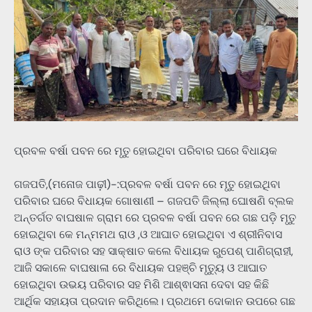
ପ୍ରବଳ ବର୍ଷା ପବନ ରେ ମୃତୁ ହୋଇଥିବା ପରିବାର ଘରେ ବିଧାୟକ
ଗଜପତି,(ମନୋଜ ପାଢ଼ୀ)-:ପ୍ରବଳ ବର୍ଷା ପବନ ରେ ମୃତୁ ହୋଇଥିବା
ପରିବାର ଘରେ ବିଧାୟକ ଗୋଷାଣୀ – ଗଜପତି ଜିଲ୍ଲା ଘୋଷଣି ବ୍ଲକ
ଅନ୍ତର୍ଗତ ବାଘଷାଳ ଗ୍ରାମ ରେ ପ୍ରବଳ ବର୍ଷା ପବନ ରେ ଗଛ ପଡ଼ି ମୃତୁ
ହୋଇଥିବା କେ ମନ୍ମମଥ ରାଓ ,ଓ ଆଘାତ ହୋଇଥିବା ଏ ଶ୍ରୀନିବାସ
ରାଓ ଙ୍କ ପରିବାର ସହ ସାକ୍ଷାତ କଲେ ବିଧାୟକ ରୁପେଶ୍ ପାଣିଗ୍ରାହୀ,
ଆଜି ସକାଳେ ବାଘଷାଳା ରେ ବିଧାୟକ ପହଞ୍ଚି ମୃତ୍ୟୁ ଓ ଆଘାତ
ହୋଇଥିବା ଉଭୟ ପରିବାର ସହ ମିଶି ଆଶ୍ଵାସନା ଦେବା ସହ କିଛି
ଆର୍ଥିକ ସହାୟତା ପ୍ରଦାନ କରିଥିଲେ। ପ୍ରଥମେ ଦୋକାନ ଉପରେ ଗଛ