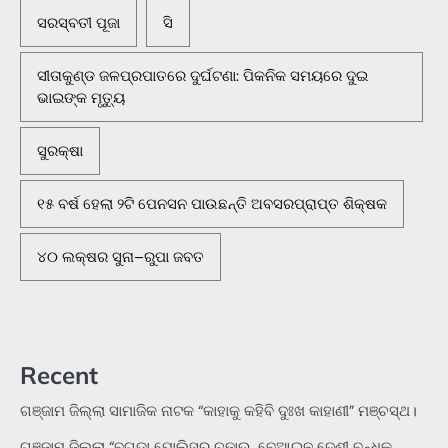
ସରସ୍ବତୀ ପୂଜା
ସି
ସୀତାକୁଣ୍ଡ ଜଳପ୍ରପାତରେ ଦୁର୍ଘଟଣା: ପିକନିକ ସମୟରେ ଦୁଇ
ଭାଇଙ୍କ ମୃତ୍ୟୁ
ସୁରକ୍ଷା
୧୫ ବର୍ଷ ହେଲା ୨ଟି ପେନସନ ପାଉଛନ୍ତି ଅବସରପ୍ରାପ୍ତ ଶିକ୍ଷକ
୪୦ ଲକ୍ଷର ସୁନା–ରୁପା ଜବତ
Recent
ଗଞ୍ଜାମ ଜିଲ୍ଲା ସାମାଜିକ ନାଟକ “କାହାକୁ କହିବି ଦୁଃଖ କାହାଣୀ” ମଞ୍ଚସ୍ଥ।
ଗଞ୍ଜାମ ଜିଲ୍ଲା “ବୁଗୁଡ଼ା ପୋଲିସର ଚଢ଼ାଉ, ବେଆଇନ ଦେଶୀ ବନ୍ଧୁକ