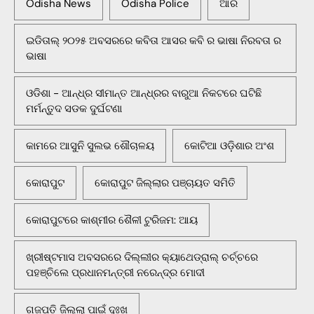
Odisha News
Odisha Police
ଆର
ଇଡିତାଲ୍ ୨୦୨୫ ଅବସରରେ କବିତା ଆସର କବି ର ଭାଷା ନିରବତା ର
ଭାଷା
ଓଡିଶା - ଆନ୍ଧ୍ର ସୀମାନ୍ତ ଆନ୍ଧ୍ରର ବାରୁଆ ନିକଟରେ ଘଟିଛି
ମର୍ମନ୍ତୁଦ ସଡକ ଦୁର୍ଘଟଣା
କାମରେ ଆସୁନି ସୁଲଭ ଶୌଚାଳୟ
କୋଟିଆ ଓଡ଼ିଶାର ଅଂଶ
କୋରାପୁଟ
କୋରାପୁଟ ଜିଲ୍ଲାର ପଞ୍ଚାୟତ ସମିତି
କୋରାପୁଟରେ କାଶ୍ମୀର ଶୈଳୀ ଟୁରିଜମ: ଆୟ
ଖ୍ରୀଷ୍ଟମାସ ଅବସରରେ ଦିଲ୍ଲୀର କ୍ୟାଥେଡ୍ରାଲ୍ ଚର୍ଚ୍ଚରେ
ପହଞ୍ଚିଲେ ପ୍ରଧାନମନ୍ତ୍ରୀ ନରେନ୍ଦ୍ର ମୋଦୀ
ଗଜପତି ଜିଲ୍ଲା ପାଇଁ ଦୁଃଖ