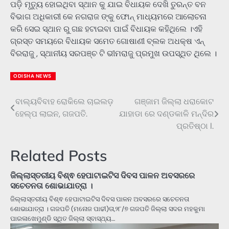
ପଡ଼ି ମୃତ୍ୟୁ ହୋଇଥିବା ସ୍ଥାନ କୁ ଯାଇ ବିଧାୟକ ଦେଖି ତୁରନ୍ତ ବନ
ବିଭାଗ ଅଧିକାରୀ କେ ନଗରାଜ ଙ୍କୁ ଫୋନ୍ ମାଧ୍ୟମରେ ଆଲୋଚନା
କରି ସେଇ ସ୍ଥାନ ରୁ ଗଛ ହଟାଇବା ପାଇଁ ବିଧାୟକ କହିଥିଲେ ।ଏହି
ଗ୍ରସ୍ତ ସମୟରେ ବିଧାୟକ ସମେତ ଗୋଷାଣୀ ବ୍ଲକ ଅଧକ୍ଷ ଏନ୍
ବିରରାଜୁ , ସ୍ଥାନୀୟ ସରପଞ୍ଚ ଟି ଭୀମରାଜୁ ପ୍ରମୁଖ ଉପସ୍ଥିତ ଥିଲେ ।
ODISHA NEWS
ବାଲ୍ୟବିବାହ ରୋକିଲେ ଚାଇଲଡ଼
ଗଞ୍ଜାମ ଜିଲ୍ଲା ଧରାକୋଟ
Post
ହେଲ୍ପ ଲାଇନ, ଗଜପତି.
ଯାହାଡା ରେ ଦଣ୍ଡକାଳି ମନ୍ଦିର
navigation
ପ୍ରତିଷ୍ଠା l.
Related Posts
ଜିଲ୍ଲାସ୍ତରୀୟ ବିଶ୍ଵ ହେପାଟାଇଟିସ ଦିବସ ପାଳନ ଅବସରରେ
ସଚେତନତା ଶୋଭାଯାତ୍ରା ।
ଜିଲ୍ଲାସ୍ତରୀୟ ବିଶ୍ଵ ହେପାଟାଇଟିସ ଦିବସ ପାଳନ ଅବସରରେ ସଚେତନତା
ଶୋଭାଯାତ୍ରା । ଗଜପତି (ମନୋଜ ପାଢୀ)ତା,୨୮/୭ ଗଜପତି ଜିଲ୍ଲା ସଦର ମହକୁମା
ପାରଳାଖେମୁଣ୍ଡି ସ୍ଥିତ ଜିଲ୍ଲା ସ୍ବାସ୍ଥ୍ୟ…