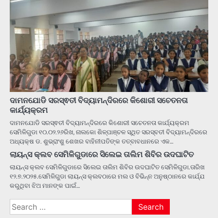
ଦାମନଯୋଡି ସରସ୍ଵତୀ ବିଦ୍ୟାମନ୍ଦିରରେ କିଶୋରୀ ସଚେତନତା
କାର୍ଯ୍ୟକ୍ରମ
ଦାମନଯୋଡି ସରସ୍ଵତୀ ବିଦ୍ୟାମନ୍ଦିରରେ କିଶୋରୀ ସଚେତନତା କାର୍ଯ୍ୟକ୍ରମ
ସେମିଳିଗୁଡା ୧୦.୦୨.୨୬ରିଖ, ନାଲକୋ ଶିଳ୍ପାଞ୍ଚଳ ସ୍ଥିତ ସରସ୍ବତୀ ବିଦ୍ୟାମନ୍ଦିରରେ
ଅଧ୍ୟକ୍ଷ ଡ. ଶୁଭ୍ରାଂଶୁ ଶେଖର ବାହିନୀପତିଙ୍କ ତତ୍ବାବଧାନରେ ଏକ…
ଲାୟନ୍ସ କ୍ଲବ ସେମିଳିଗୁଡାରେ ସିଲେଇ ତାଲିମ ଶିବିର ଉଦଘାଟିତ
ଲାୟନ୍ସ କ୍ଲବ ସେମିଳିଗୁଡାରେ ସିଲେଇ ତାଲିମ ଶିବିର ଉଦଘାଟିତ ସେମିଳିଗୁଡା.ତାରିଖ
୧୨.୭.୨୦୨୫.ସେମିଳିଗୁଡା ଲାୟନ୍ସ କ୍ଲବଠାରେ ମଲ ଓ ବିଭିନ୍ନ ଅନୁଷ୍ଠାନରେ କାର୍ଯ୍ଯ
କରୁଥିବା ଝିଅ ମାନଙ୍କ ପାଇଁ…
Search
for: