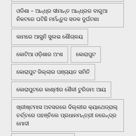
ଓଡିଶା - ଆନ୍ଧ୍ର ସୀମାନ୍ତ ଆନ୍ଧ୍ରର ବାରୁଆ
ନିକଟରେ ଘଟିଛି ମର୍ମନ୍ତୁଦ ସଡକ ଦୁର୍ଘଟଣା
କାମରେ ଆସୁନି ସୁଲଭ ଶୌଚାଳୟ
କୋଟିଆ ଓଡ଼ିଶାର ଅଂଶ
କୋରାପୁଟ
କୋରାପୁଟ ଜିଲ୍ଲାର ପଞ୍ଚାୟତ ସମିତି
କୋରାପୁଟରେ କାଶ୍ମୀର ଶୈଳୀ ଟୁରିଜମ: ଆୟ
ଖ୍ରୀଷ୍ଟମାସ ଅବସରରେ ଦିଲ୍ଲୀର କ୍ୟାଥେଡ୍ରାଲ୍
ଚର୍ଚ୍ଚରେ ପହଞ୍ଚିଲେ ପ୍ରଧାନମନ୍ତ୍ରୀ ନରେନ୍ଦ୍ର
ମୋଦୀ