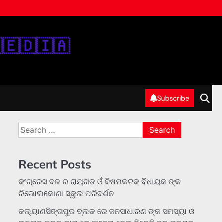
‌🇪‌🇩‌🇮‌🇦‌
Subscribe
Search
for:
Recent Posts
କଂଗ୍ରେସ ଦଳ ର ରାୟଗଡ ଓଁ ବିଷମକଟକ ବିଧାୟକ ଙ୍କ
ରିଭୋଲକୋଣା ସ୍କୁଲ ପରିଦର୍ଶନ
କଲ୍ୟାଣସିଙ୍ଗପୁର ବ୍ଲକ ରେ ଜନସାଧାରଣ ଙ୍କ ସମସ୍ୟା ଓ