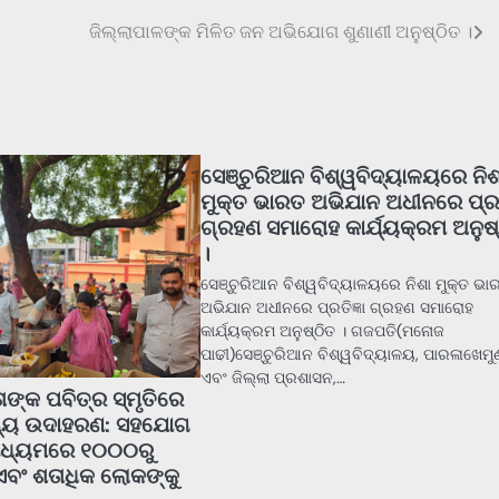
ଜିଲ୍ଲାପାଳଙ୍କ ମିଳିତ ଜନ ଅଭିଯୋଗ ଶୁଣାଣୀ ଅନୁଷ୍ଠିତ ।
ସେଞ୍ଚୁରିଆନ ବିଶ୍ୱବିଦ୍ୟାଳୟରେ ନିଶ
ମୁକ୍ତ ଭାରତ ଅଭିଯାନ ଅଧୀନରେ ପ୍ରତି
ଗ୍ରହଣ ସମାରୋହ କାର୍ଯ୍ୟକ୍ରମ ଅନୁଷ
।
ସେଞ୍ଚୁରିଆନ ବିଶ୍ୱବିଦ୍ୟାଳୟରେ ନିଶା ମୁକ୍ତ ଭା
ଅଭିଯାନ ଅଧୀନରେ ପ୍ରତିଜ୍ଞା ଗ୍ରହଣ ସମାରୋହ
କାର୍ଯ୍ୟକ୍ରମ ଅନୁଷ୍ଠିତ । ଗଜପତି(ମନୋଜ
ପାଢୀ)ସେଞ୍ଚୁରିଆନ ବିଶ୍ୱବିଦ୍ୟାଳୟ, ପାରଳାଖେମୁଣ
ଏବଂ ଜିଲ୍ଲା ପ୍ରଶାସନ,…
ତାଙ୍କ ପବିତ୍ର ସ୍ମୃତିରେ
ନ୍ୟ ଉଦାହରଣ: ସହଯୋଗ
ାଧ୍ୟମରେ ୧୦୦୦ରୁ
ବଂ ଶତାଧିକ ଲୋକଙ୍କୁ