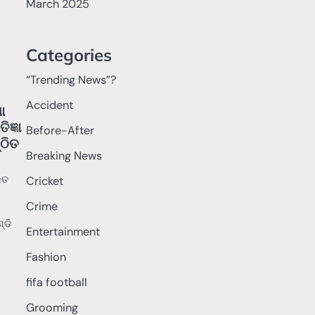
March 2025
Categories
“Trending News”?
Accident
ା
ଜ୍ଞା
Before-After
୍ଠିତ
Breaking News
ରତ
Cricket
Crime
୍ଡି
Entertainment
Fashion
fifa football
Grooming