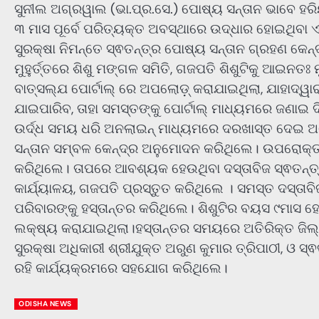
ସୁନୀଲ ଅଗ୍ରୱାଲ (ଭା.ପ୍ର.ସେ.) ପୋଷ୍ୟ ସନ୍ତାନ ଭାବେ ହରିୟ
୩ ମାସ ପୂର୍ବେ ପରିତ୍ୟକ୍ତ ଅବସ୍ଥାରେ ଉଦ୍ଧାର ହୋଇଥିବା ଏହି
ସୁରକ୍ଷା ନିମନ୍ତେ ସ୍ଵତନ୍ତ୍ର ପୋଷ୍ୟ ସନ୍ତାନ ଗ୍ରହଣ କେନ୍
ମୁହୁର୍ତ୍ତରେ ଶିଶୁ ମଙ୍ଗଳ ସମିତି, ଗଜପତି ଶିଶୁଟିକୁ ଆଇନ
ବାତ୍ସଲ୍ଯ ପୋର୍ଟାଲ୍ ରେ ଅପଲୋଡ଼୍ କରାଯାଇଥିଲା, ଯାହାଦ୍ୱ
ଯାଇପାରିବ, ତାହା ସମସ୍ତଙ୍କୁ ପୋର୍ଟାଲ୍ ମାଧ୍ୟମରେ ଜଣାଇ 
ଉର୍ଦ୍ଧ ସମୟ ଧରି ଅନଲାଇନ୍ ମାଧ୍ୟମରେ ଦରଖାସ୍ତ ଦେଇ ଅପ
ସନ୍ତାନ ସମ୍ବଳ କେନ୍ଦ୍ର ଅନୁମୋଦନ କରିଥିଲେ। ଉପରୋକ୍ତ ପ
କରିଥିଲେ। ତାପରେ ଆବଶ୍ୟକ ହେଉଥିବା ଦସ୍ତାବିଜ ସ୍ଵତନ୍ତ୍ର
କାର୍ଯ୍ୟାଳୟ, ଗଜପତି ପ୍ରସ୍ତୁତ କରିଥିଲେ । ସମସ୍ତ ଦସ୍ତାବି
ପରିବାରଙ୍କୁ ହସ୍ତାନ୍ତର କରିଥିଲେ। ଶିଶୁଟିର ବୟସ ୯ମାସ ହୋ
ଲକ୍ଷ୍ୟ କରାଯାଇଥିଲା।ହସ୍ତାନ୍ତର ସମୟରେ ଅତିରିକ୍ତ ଜିଲ୍ଲାପ
ସୁରକ୍ଷା ଅଧିକାରୀ ଶ୍ରୀଯୁକ୍ତ ଅରୁଣ କୁମାର ତ୍ରିପାଠୀ, ଓ ସ୍
ରହି କାର୍ଯ୍ୟକ୍ରମରେ ସହଯୋଗ କରିଥିଲେ।
ODISHA NEWS