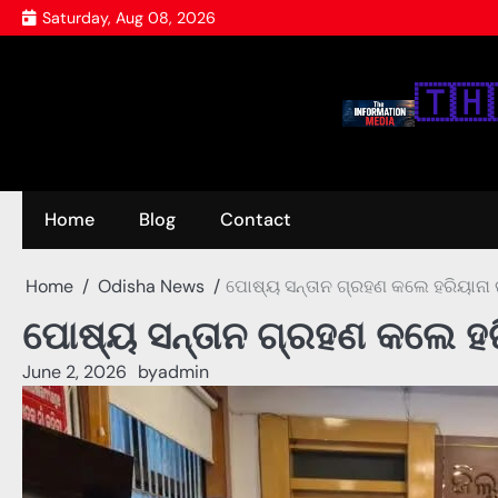
Skip
Saturday, Aug 08, 2026
to
content
🇹‌🇭‌
Home
Blog
Contact
Home
Odisha News
ପୋଷ୍ୟ ସନ୍ତାନ ଗ୍ରହଣ କଲେ ହରିୟାନା 
ପୋଷ୍ୟ ସନ୍ତାନ ଗ୍ରହଣ କଲେ ହର
June 2, 2026
by
admin