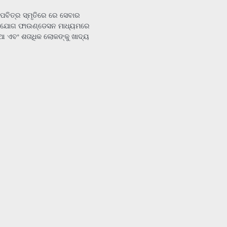
କ ପବିତ୍ର ସ୍ମୃତିରେ ରେ ସେବାର
ହଯୋଗ ଫାଉଣ୍ଡେସନ ମାଧ୍ୟମରେ
 ଏବଂ ଶତାଧିକ ଲୋକଙ୍କୁ ଖାଦ୍ୟ