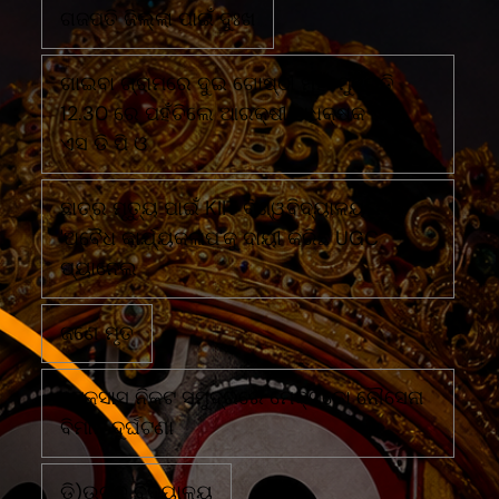
ଗଜପତି ଜିଲ୍ଲା ପାଇଁ ଦୁଃଖ
ଗାଇବା ଗ୍ରାମରେ ଦୁଇ ଗୋଷ୍ଠୀ ମୁହାଁ ମୁହିଁରାତି
12.30 ରେ ପହଁଚିଲେ ଆରକ୍ଷୀ ଅଧିକ୍ଷକ ଏବଂ
ଏସ ଡି ପି ଓ
ଛାତ୍ର ମୃତ୍ୟୁ ପାଇଁ KIIT ବିଶ୍ୱବିଦ୍ୟାଳୟର
'ଅବୈଧ କାର୍ଯ୍ୟକଳାପ'କୁ ଦାୟୀ କରିଛି UGC
ପ୍ୟାନେଲ
ଜଣେ ମୃତ
ଟେକ୍ସାସ ନିକଟ ସମୁଦ୍ରରେ ମେକ୍ସିକୋ ନୌସେନା
ବିମାନ ଦୁର୍ଘଟଣା
ଡି)ଉଚ୍ଚ ବିଦ୍ୟାଳୟ