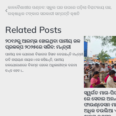
କାଳବୈଶାଖୀର ତାଣ୍ଡବ: ସ୍କୁଲ ଘର ଉପରେ ପଡ଼ିଲା ବିରାଟକାୟ ଗଛ,
Post
ଲକ୍ଷାଧିକ ଟଙ୍କାର ସରକାରୀ ସମ୍ପତ୍ତି କ୍ଷତି
navigation
Related Posts
୨୦୧୬ରୁ ଆରମ୍ଭ ହୋଇଥିବା ପାନୀୟ ଜଳ
ପ୍ରକଳ୍ପ ୨୦୨୫ରେ ସରିବ: ମନ୍ତ୍ରୀ
ପାନୀୟ ଜଳ ଯୋଗାଣ ବିଭାଗର ହିସାବ ଦେଇଛନ୍ତି ମନ୍ତ୍ରୀ
ରବି ନାରାୟଣ ନାୟକ। ସେ କହିଛନ୍ତି, ପାନୀୟ
ଜଳଯୋଗାଣରେ ବିଳମ୍ବ ହେଲେ ଅଧିକାରୀଙ୍କ ଦରମା
ବନ୍ଦ ହେବ।…
ସ୍ୱର୍ଗତ ମାତା-ପି
ରେ ସେବାର ଅନ
ଫାଉଣ୍ଡେସନ ମ
ଅଧିକ ତଉଲିଆ ଏ