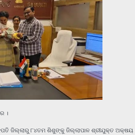
ାର ।
ତି ଜିଲ୍ଲାରୁ ୮୪ତମ ଶିଶୁଙ୍କୁ ଜିଲ୍ଲାପାଳ ଶ୍ରୀଯୁକ୍ତ ଅକ୍ଷୟ