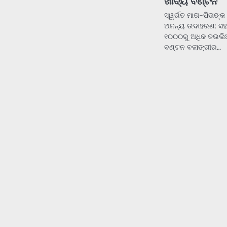
ଖାଦ୍ୟ ବଣ୍ଟନ
ସ୍ୱର୍ଗତ ମାତା-ପିତାଙ୍
ଅନନ୍ୟ ଉଦାହରଣ: ସ
୧୦୦୦ରୁ ଅଧିକ ତଉଲିଆ
ବଣ୍ଟନ ବଲାଙ୍ଗୀର…