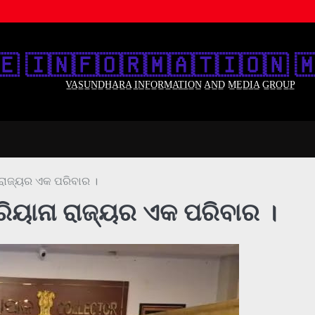
🇪‌ 🇮‌🇳‌🇫‌🇴‌🇷‌🇲‌🇦‌🇹‌🇮‌🇴‌🇳‌ 🇲
V̲A̲S̲U̲N̲D̲H̲A̲R̲A̲ I̲N̲F̲O̲R̲M̲A̲T̲I̲O̲N̲ A̲N̲D̲ M̲E̲D̲I̲A̲ G̲R̲O̲U̲P̲
ରାଜ୍ୟର ଏକ ପରିବାର ।
ିୟାନା ରାଜ୍ୟର ଏକ ପରିବାର ।