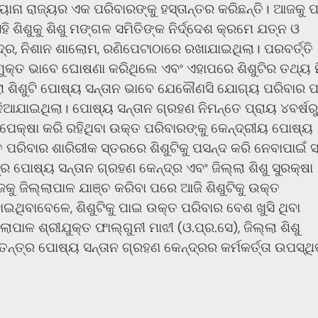
ାନା ରାଜ୍ୟର ଏକ ପରିବାରଙ୍କୁ ହସ୍ତାନ୍ତର କରିଛନ୍ତି। ଆଜକୁ ପ
 ଶିଶୁକୁ ଶିଶୁ ମଙ୍ଗଳ ସମିତିଙ୍କ ନିର୍ଦ୍ଦେଶ କ୍ରମେ ଯତ୍ନ ଓ
ଦ୍ର, ନିଶାନ ଶାଲୋମ, ରଣିପେଟାଠାରେ ରଖାଯାଇଥିଲା। ପରବର୍ତ୍ତି
ତଃ ମୁକ୍ତ ଭାବେ ଘୋଷଣା କରିଥିଲେ ଏବଂ ଏହାପରେ ଶିଶୁଟିର ତଥ୍ୟ
ାରା ଶିଶୁଟି ପୋଷ୍ୟ ସନ୍ତାନ ଭାବେ ଯେକୌଣସି ଯୋଗ୍ୟ ପରିବାର ପ
ଦିଆଯାଇଥିଲା। ପୋଷ୍ୟ ସନ୍ତାନ ଗ୍ରହଣ ନିମନ୍ତେ ପ୍ରାୟ ୪ବର୍ଷରୁ
େକ୍ଷା କରି ରହିଥିବା ଉକ୍ତ ପରିବାରଙ୍କୁ କେନ୍ଦ୍ରୀୟ ପୋଷ୍ୟ
ରିବାର ଶାରିରୀକ ସ୍ତରରେ ଶିଶୁଟିକୁ ପସନ୍ଦ କରି ନେବାପାଇଁ ସ
 ପୋଷ୍ୟ ସନ୍ତାନ ଗ୍ରହଣ କେନ୍ଦ୍ର ଏବଂ ଜିଲ୍ଲା ଶିଶୁ ସୁରକ୍ଷା
ଜକୁ ଜିଲ୍ଲାପାଳ ଯାଞ୍ଚ କରିବା ପରେ ଆଜି ଶିଶୁଟିକୁ ଉକ୍ତ
ଇଥିବାବେଳେ, ଶିଶୁଟିକୁ ପାଇ ଉକ୍ତ ପରିବାର ବେଶ ଖୁସି ଥିବା
ାଳ ଶ୍ରୀଯୁକ୍ତ ଫାଲ୍ଗୁନୀ ମାଝୀ (ଓ.ପ୍ର.ସେ), ଜିଲ୍ଲା ଶିଶୁ
ଵତନ୍ତ୍ର ପୋଷ୍ୟ ସନ୍ତାନ ଗ୍ରହଣ କେନ୍ଦ୍ରର କର୍ମକର୍ତ୍ତା ଉପସ୍ଥ