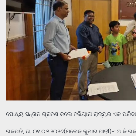
ପୋଷ୍ୟ ସନ୍ତାନ ଗ୍ରହଣ କଲେ ହରିୟାନା ରାଜ୍ୟର ଏକ ପରିବ
ଗଜପତି, ତା. ୦୧.୦୬.୨୦୨୬(ମନୋଜ କୁମାର ପାଢୀ)-: ଆଜି ଗଜପ