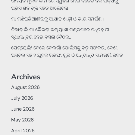
ଉନୟନ ମୂଳକ କାମ ରେ ସ୍ୱଛତା ନେଇ ବିଜେଡି ଦଳ ପକ୍ଷରୁ
ପ୍ରସାଶନ ଙ୍କ ସହିତ ଆଲୋଚନା
ମା ମଝିଘରିଆଣୀଙ୍କୁ ଆଷାଢ ଶାଢ଼ୀ ଓ ଭାର ସମର୍ପଣ।
ଟିକାବାଲି ମା ଭୈରବୀ କଲ୍ୟାଣୀ ମଣ୍ଡପରେ ଦନ୍ତାହାତୀ
ସ୍ଥାନାନ୍ତର ନେଇ ବସିଲା ବୈଠକ..
ପେଟ୍ରୋଲିଂ ବେଳେ ବେଲଗାଁ ପୋଲିସକୁ ବଡ଼ ସଫଳତା; ଦେଶୀ
ପିସ୍ତଲ ସହ ୨ ଯୁବକ ଗିରଫ, ଗୁଳି ଓ ଅନ୍ୟାନ୍ୟ ସାମଗ୍ରୀ ଜବତ
Archives
August 2026
July 2026
June 2026
May 2026
April 2026