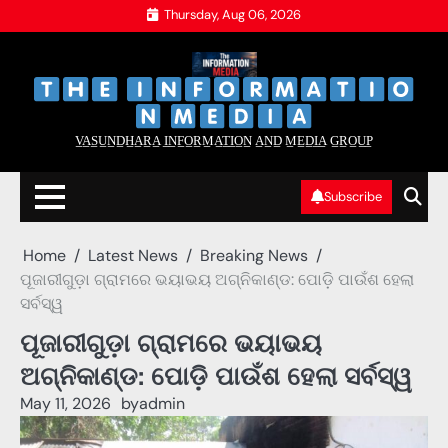
Skip
Thursday, Aug 06, 2026
to
content
‌
‌
V̲A̲S̲U̲N̲D̲H̲A̲R̲A̲ I̲N̲F̲O̲R̲M̲A̲T̲I̲O̲N̲ A̲N̲D̲ M̲E̲D̲I̲A̲ G̲R̲O̲U̲P̲
Subscribe
Home
Latest News
Breaking News
ପୂଜାରୀଗୁଡ଼ା ଗ୍ରାମରେ ଭୟାଭୟ ଅଗ୍ନିକାଣ୍ଡ: ପୋଡ଼ି ପାଉଁଶ ହେଲା
ସର୍ବସ୍ୱ
ପୂଜାରୀଗୁଡ଼ା ଗ୍ରାମରେ ଭୟାଭୟ
ଅଗ୍ନିକାଣ୍ଡ: ପୋଡ଼ି ପାଉଁଶ ହେଲା ସର୍ବସ୍ୱ
May 11, 2026
by
admin