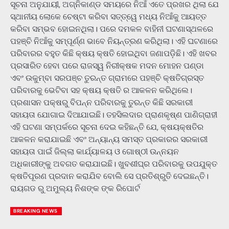
ସୂଚନା ଅନୁଯାୟୀ, ଅଗ୍ନିକାଣ୍ଡ ସମୟରେ ନିଆଁ ଏତେ ପ୍ରଖର ଥିଲା ଯେ
ସ୍ଥାନୀୟ ଲୋକେ ଚେଷ୍ଟା କରିବା ସତ୍ତ୍ୱେ ମଧ୍ୟ ନିଆଁକୁ ଆୟତ୍ତ
କରିବା ସମ୍ଭବ ହୋଇନଥିଲା। ପରେ ଦମକଳ ବାହିନୀ ଘଟଣାସ୍ଥଳରେ
ପହଞ୍ଚି ନିଆଁକୁ ସମ୍ପୂର୍ଣ୍ଣ ଭାବେ ନିୟନ୍ତ୍ରଣ କରିଥିଲା। ଏହି ଘଟଣାରେ
ପରିବାରର ବହୁତ କିଛି କ୍ଷୟ କ୍ଷତି ହୋଇଥିବା ଜଣାପଡ଼ିଛି। ଏହି ଖବର
ପ୍ରସାରିତ ହେବା ପରେ ରାଜସ୍ୱ ନିରୀକ୍ଷକ ମଦନ ମୋହନ ପଣ୍ଡା
ଏବଂ ଉକୁମ୍ବା ସରପଞ୍ଚ ତୁରନ୍ତ ଗ୍ରାମରେ ପହଞ୍ଚି କ୍ଷତିଗ୍ରସ୍ତ
ପରିବାରକୁ ଭେଟିବା ସହ କ୍ଷୟ କ୍ଷତି ର ଆକଳନ କରିଥିଲେ।
ପ୍ରଶାସନ ପକ୍ଷରୁ ବିପନ୍ନ ପରିବାରକୁ ତୁରନ୍ତ କିଛି ସରକାରୀ
ସହାୟତା ଯୋଗାଇ ଦିଆଯାଇଛି। ତହସିଲଦାର ପ୍ରାଣକୃଷ୍ଣ ପାଣିଗ୍ରାହୀ
ଏହି ଘଟଣା ସମ୍ପର୍କରେ ସୂଚନା ଦେଇ କହିଛନ୍ତି ଯେ, କ୍ଷୟକ୍ଷତିର
ଆକଳନ କରାଯାଇଛି ଏବଂ ଅନ୍ୟାନ୍ୟ ସମସ୍ତ ପ୍ରକାରର ସରକାରୀ
ସହାୟତା ପାଇଁ ଜିଲ୍ଲା କାର୍ଯ୍ୟାଳୟ ଓ ଗୋଷ୍ଠୀ ଉନ୍ନୟନ
ଅଧିକାରୀଙ୍କୁ ଅବଗତ କରାଯାଇଛି। ଖୁବଶୀଘ୍ର ପରିବାରକୁ ଉପଯୁକ୍ତ
କ୍ଷତିପୂରଣ ପ୍ରଦାନ କରାଯିବ ବୋଲି ସେ ପ୍ରତିଶ୍ରୁତି ଦେଇଛନ୍ତି।
ରାୟଗଡ ରୁ ଅମୁଲ୍ୟ ନିଶଙ୍କ ଙ୍କ ରିପୋର୍ଟ
BREAKING NEWS