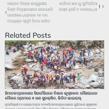
ଗଞ୍ଜାମ ଜିଲ୍ଲା ଈଶ୍ୱରୀୟ
କଇଁଝର ଛକ ରୁ ଗୁଟିଙ୍ଗିଆ
Post
ବିଶ୍ଵ ବିଦ୍ୟାଳୟରେ ରାଜଯୋଗି
ରାସ୍ତା ନୁହେଁ ତ ମରଣଯନ୍ତା
navigation
ଜଗଦୀଶଚନ୍ଦ୍ରଙ୍କ ୨୫ ତମ
ଅବ୍ୟକ୍ତ ସ୍ମୃତି ଦିବସ ପାଳିତ
Related Posts
ହିମାଚଳପ୍ରଦେଶର ସିରମୌରରେ ବିଶାଳ ଭୂସ୍ଖଳନ: ନୌହରାଧାର
ଚୌକର ଗ୍ରାମରେ ୫ ଜଣ ସୁରକ୍ଷିତ, ଭିଡିଓ ଭାଇରାଲ୍
ନୂଆଦିଲ୍ଲୀ | ୭ ସେପ୍ଟେମ୍ବର ୨୦୨୫ହିମାଚଳପ୍ରଦେଶରେ ପୁଣିଥରେ ଭୂସ୍ଖଳନ