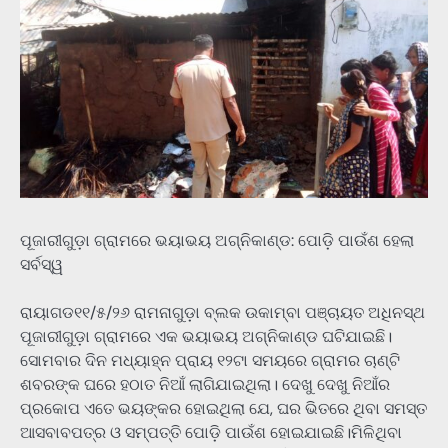
ପୂଜାରୀଗୁଡ଼ା ଗ୍ରାମରେ ଭୟାଭୟ ଅଗ୍ନିକାଣ୍ଡ: ପୋଡ଼ି ପାଉଁଶ ହେଲା
ସର୍ବସ୍ୱ
ରାୟାଗଡ୧୧/୫/୨୬ ରାମନାଗୁଡ଼ା ବ୍ଲକ ଉକାମ୍ବା ପଞ୍ଚାୟତ ଅଧିନସ୍ଥ
ପୂଜାରୀଗୁଡ଼ା ଗ୍ରାମରେ ଏକ ଭୟାଭୟ ଅଗ୍ନିକାଣ୍ଡ ଘଟିଯାଇଛି।
ସୋମବାର ଦିନ ମଧ୍ୟାହ୍ନ ପ୍ରାୟ ୧୨ଟା ସମୟରେ ଗ୍ରାମର ଚାଣ୍ଟି
ଶବରଙ୍କ ଘରେ ହଠାତ ନିଆଁ ଲାଗିଯାଇଥିଲା। ଦେଖୁ ଦେଖୁ ନିଆଁର
ପ୍ରକୋପ ଏତେ ଭୟଙ୍କର ହୋଇଥିଲା ଯେ, ଘର ଭିତରେ ଥିବା ସମସ୍ତ
ଆସବାବପତ୍ର ଓ ସମ୍ପତ୍ତି ପୋଡ଼ି ପାଉଁଶ ହୋଇଯାଇଛି।ମିଳିଥିବା