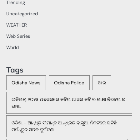
Trending
Uncategorized
WEATHER
Web Series
World
Tags
Odisha News
Odisha Police
ଆର
ଇଡିତାଲ୍ ୨୦୨୫ ଅବସରରେ କବିତା ଆସର କବି ର ଭାଷା ନିରବତା ର
ଭାଷା
ଓଡିଶା - ଆନ୍ଧ୍ର ସୀମାନ୍ତ ଆନ୍ଧ୍ରର ବାରୁଆ ନିକଟରେ ଘଟିଛି
ମର୍ମନ୍ତୁଦ ସଡକ ଦୁର୍ଘଟଣା