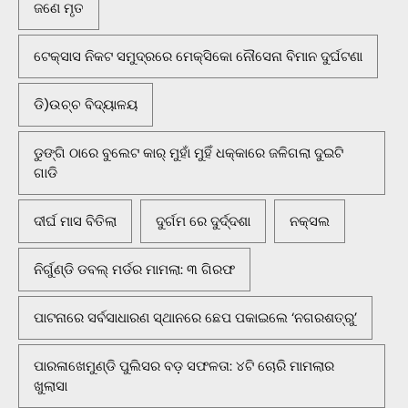
ଜଣେ ମୃତ
ଟେକ୍ସାସ ନିକଟ ସମୁଦ୍ରରେ ମେକ୍ସିକୋ ନୌସେନା ବିମାନ ଦୁର୍ଘଟଣା
ଡି)ଉଚ୍ଚ ବିଦ୍ୟାଳୟ
ଡୁଙ୍ଗି ଠାରେ ବୁଲେଟ କାର୍ ମୁହାଁ ମୁହିଁ ଧକ୍କାରେ ଜଳିଗଲା ଦୁଇଟି
ଗାଡି
ଦୀର୍ଘ ମାସ ବିତିଲା
ଦୁର୍ଗମ ରେ ଦୁର୍ଦ୍ଦଶା
ନକ୍ସଲ
ନିର୍ଗୁଣ୍ଡି ଡବଲ୍ ମର୍ଡର ମାମଲା: ୩ ଗିରଫ
ପାଟନାରେ ସର୍ବସାଧାରଣ ସ୍ଥାନରେ ଛେପ ପକାଇଲେ ‘ନଗରଶତ୍ରୁ’
ପାରଳାଖେମୁଣ୍ଡି ପୁଲିସର ବଡ଼ ସଫଳତା: ୪ଟି ଚୋରି ମାମଲାର
ଖୁଲାସା