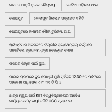
କାମରେ ଆସୁନି ସୁଲଭ ଶୌଚାଳୟ
କୋଟିଆ ଓଡ଼ିଶାର ଅଂଶ
କୋରାପୁଟ
କୋରାପୁଟ ଜିଲ୍ଲାର ପଞ୍ଚାୟତ ସମିତି
କୋରାପୁଟରେ କାଶ୍ମୀର ଶୈଳୀ ଟୁରିଜମ: ଆୟ
ଖ୍ରୀଷ୍ଟମାସ ଅବସରରେ ଦିଲ୍ଲୀର କ୍ୟାଥେଡ୍ରାଲ୍ ଚର୍ଚ୍ଚରେ
ପହଞ୍ଚିଲେ ପ୍ରଧାନମନ୍ତ୍ରୀ ନରେନ୍ଦ୍ର ମୋଦୀ
ଗଜପତି ଜିଲ୍ଲା ପାଇଁ ଦୁଃଖ
ଗାଇବା ଗ୍ରାମରେ ଦୁଇ ଗୋଷ୍ଠୀ ମୁହାଁ ମୁହିଁରାତି 12.30 ରେ ପହଁଚିଲେ
ଆରକ୍ଷୀ ଅଧିକ୍ଷକ ଏବଂ ଏସ ଡି ପି ଓ
ଛାତ୍ର ମୃତ୍ୟୁ ପାଇଁ KIIT ବିଶ୍ୱବିଦ୍ୟାଳୟର 'ଅବୈଧ
କାର୍ଯ୍ୟକଳାପ'କୁ ଦାୟୀ କରିଛି UGC ପ୍ୟାନେଲ