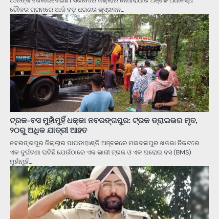
ଆତଙ୍କ ଖେଳାଇଦେଇଛି। ସିରମୌର ଜିଲ୍ଲାର ନୌହରାଧାର ଅଞ୍ଚଳ ଅଧୀନସ୍ଥ
ଚୌକର ଗ୍ରାମରେ ଆଜି ବଡ଼ ଧରଣର ଭୂସ୍ଖଳନ…
ଟ୍ରକ-ବସ ମୁହାଁମୁହିଁ ଧକ୍କା ନବରଙ୍ଗପୁର: ଟ୍ରକ ଡ୍ରାଇଭର ମୃତ,
୨୦ରୁ ଅଧିକ ଯାତ୍ରୀ ଆହତ
ନବରଙ୍ଗପୁର ଜିଲ୍ଲାର ପାପଡାହାଣ୍ଡି ଅଞ୍ଚଳରେ ମଇଦଲପୁର ଖଡକା ନିକଟରେ
ଏକ ଦୁର୍ଘଟଣା ଘଟିଛି ଯେଉଁଠାରେ ଏକ ଭାରୀ ଟ୍ରକ ଓ ଏକ ଘରୋଇ ବସ (BMS)
ମୁହାଁମୁହିଁ…