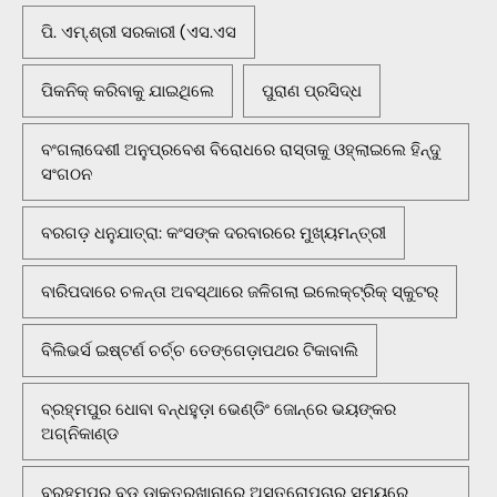
ପି. ଏମ୍.ଶ୍ରୀ ସରକାରୀ (ଏସ.ଏସ
ପିକନିକ୍‌ କରିବାକୁ ଯାଇଥିଲେ
ପୁରାଣ ପ୍ରସିଦ୍ଧ
ବଂଗଲାଦେଶୀ ଅନୁପ୍ରବେଶ ବିରୋଧରେ ରାସ୍ତାକୁ ଓହ୍ଲାଇଲେ ହିନ୍ଦୁ
ସଂଗଠନ
ବରଗଡ଼ ଧନୁଯାତ୍ରା: କଂସଙ୍କ ଦରବାରରେ ମୁଖ୍ୟମନ୍ତ୍ରୀ
ବାରିପଦାରେ ଚଳନ୍ତା ଅବସ୍ଥାରେ ଜଳିଗଲା ଇଲେକ୍ଟ୍ରିକ୍ ସ୍କୁଟର୍
ବିଲିଭର୍ସ ଇଷ୍ଟର୍ଣ ଚର୍ଚ୍ଚ ତେଙ୍ଗେଡ଼ାପଥର ଟିକାବାଲି
ବ୍ରହ୍ମପୁର ଧୋବା ବନ୍ଧହୁଡ଼ା ଭେଣ୍ଡିଂ ଜୋନ୍‌ରେ ଭୟଙ୍କର
ଅଗ୍ନିକାଣ୍ଡ
ବ୍ରହ୍ମପୁର ବଡ଼ ଡାକ୍ତରଖାନାରେ ଅସ୍ତ୍ରୋପଚାର ସମୟରେ