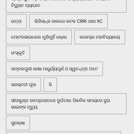
ବିଦ୍ୟୁତ ବ୍ୟାଘାତ
ଭତ୍ତା
ଭିଜିଲାନ୍ସ ଜାଲରେ କଟକ CRRI ଥାନା IIC
ମୋଟରସାଇକେଲ ମୁହାଁମୁହିଁ ଧକ୍କା
ଲରମ୍ଭା ମହାବିଦ୍ୟାଳୟ
ସଂସ୍କୃତି
ସମ୍ବଲପୁରୀ ଭାଷା ମାଧୁର୍ଯ୍ୟପୂର୍ଣ ଓ ସ୍ୱତନ୍ତ୍ର ଅଟେ
ସରସ୍ବତୀ ପୂଜା
ସି
ସୀତାକୁଣ୍ଡ ଜଳପ୍ରପାତରେ ଦୁର୍ଘଟଣା: ପିକନିକ ସମୟରେ ଦୁଇ
ଭାଇଙ୍କ ମୃତ୍ୟୁ
ସୁରକ୍ଷା