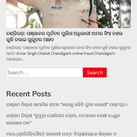
ଚଣ୍ଡିଗଡ଼: ପଞ୍ଜାବର ପୂର୍ବତନ ପୁଲିସ ଅଧିକାରୀ ଅମର ସିଂହ ଚହଲ
ଗୁଳି ଚଳାଇ ଗୁରୁତର ଆହତ
ଚଣ୍ଡିଗଡ଼: ପଞ୍ଜାବର ପୂର୍ବତନ ପୁଲିସ ଅଧିକାରୀ ଅମର ସିଂହ ଚହଲ ଗୁଳି ଚଳାଇ ଗୁରୁତର
ଆହତ Amar Singh Chahal Chandigarh online fraud Chandigarh:
ଅନଲାଇନ…
Search
for:
Recent Posts
ଗଞ୍ଜାମ ଜିଲ୍ଲା ସାମାଜିକ ନାଟକ “କାହାକୁ କହିବି ଦୁଃଖ କାହାଣୀ” ମଞ୍ଚସ୍ଥ।
ଗଞ୍ଜାମ ଜିଲ୍ଲା “ବୁଗୁଡ଼ା ପୋଲିସର ଚଢ଼ାଉ, ବେଆଇନ ଦେଶୀ ବନ୍ଧୁକ
କାରଖାନା ଠାବ”
ମହେନ୍ଦ୍ରଗିରି(ପୌର) ସରକାରୀ ଉଚ୍ଚ ବିଦ୍ୟାଳୟରେ ଶିକ୍ଷକ ଓ