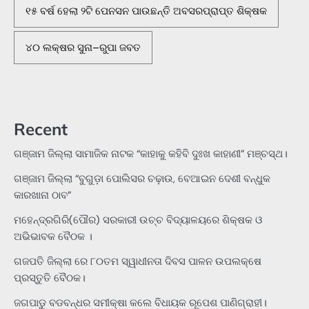
୧୫ ବର୍ଷ ହେଲା ୨ଟି ପେନସନ ପାଉଛନ୍ତି ଅବସରପ୍ରାପ୍ତ ଶିକ୍ଷକ
୪୦ ଲକ୍ଷର ସୁନା–ରୁପା ଜବତ
Recent
ଗଞ୍ଜାମ ଜିଲ୍ଲା ସାମାଜିକ ନାଟକ “କାହାକୁ କହିବି ଦୁଃଖ କାହାଣୀ” ମଞ୍ଚସ୍ଥ।
ଗଞ୍ଜାମ ଜିଲ୍ଲା “ବୁଗୁଡ଼ା ପୋଲିସର ଚଢ଼ାଉ, ବେଆଇନ ଦେଶୀ ବନ୍ଧୁକ
କାରଖାନା ଠାବ”
ମହେନ୍ଦ୍ରଗିରି(ପୌର) ସରକାରୀ ଉଚ୍ଚ ବିଦ୍ୟାଳୟରେ ଶିକ୍ଷକ ଓ
ଅଭିଭାବକ ବୈଠକ ।
ଗଜପତି ଜିଲ୍ଲା ରେ ୮୦ତମ ସ୍ୱାଧୀନତା ଦିବସ ପାଳନ ଉପଲକ୍ଷେ
ପ୍ରସ୍ତୁତି ବୈଠକ।
ଜଗପାଡୁ ବଡବନ୍ଧର ସମୀକ୍ଷା କଲେ ବିଧାୟକ ରୂପେଶ ପାଣିଗ୍ରାହୀ।