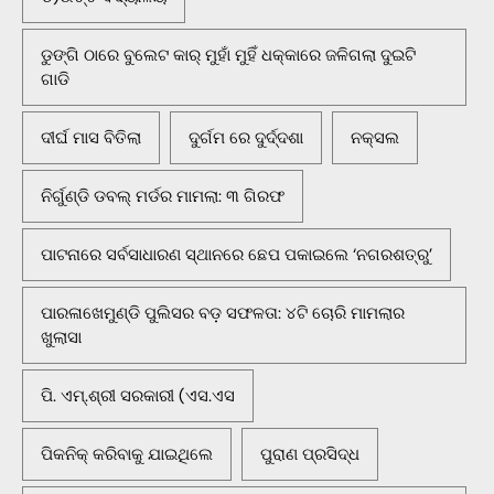
ଡୁଙ୍ଗି ଠାରେ ବୁଲେଟ କାର୍ ମୁହାଁ ମୁହିଁ ଧକ୍କାରେ ଜଳିଗଲା ଦୁଇଟି
ଗାଡି
ଦୀର୍ଘ ମାସ ବିତିଲା
ଦୁର୍ଗମ ରେ ଦୁର୍ଦ୍ଦଶା
ନକ୍ସଲ
ନିର୍ଗୁଣ୍ଡି ଡବଲ୍ ମର୍ଡର ମାମଲା: ୩ ଗିରଫ
ପାଟନାରେ ସର୍ବସାଧାରଣ ସ୍ଥାନରେ ଛେପ ପକାଇଲେ ‘ନଗରଶତ୍ରୁ’
ପାରଳାଖେମୁଣ୍ଡି ପୁଲିସର ବଡ଼ ସଫଳତା: ୪ଟି ଚୋରି ମାମଲାର
ଖୁଲାସା
ପି. ଏମ୍.ଶ୍ରୀ ସରକାରୀ (ଏସ.ଏସ
ପିକନିକ୍‌ କରିବାକୁ ଯାଇଥିଲେ
ପୁରାଣ ପ୍ରସିଦ୍ଧ