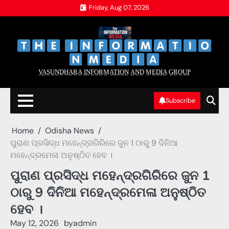
Skip
Friday, Aug 07, 2026
to
content
‌
‌
V̲A̲S̲U̲N̲D̲H̲A̲R̲A̲ I̲N̲F̲O̲R̲M̲A̲T̲I̲O̲N̲ A̲N̲D̲ M̲E̲D̲I̲A̲ G̲R̲O̲U̲P̲
Subscribe
Home
Odisha News
ପୁରାଣ ପ୍ରସିଦ୍ଧ ମହେନ୍ଦ୍ରଗିରିରେ ଜୁନ 1 ଠାରୁ 9 ଦିନିଆ
ମହେନ୍ଦ୍ରମେଳା ଅନୁଷ୍ଠିତ ହେବ ।
ପୁରାଣ ପ୍ରସିଦ୍ଧ ମହେନ୍ଦ୍ରଗିରିରେ ଜୁନ 1
ଠାରୁ 9 ଦିନିଆ ମହେନ୍ଦ୍ରମେଳା ଅନୁଷ୍ଠିତ
ହେବ ।
May 12, 2026
by
admin