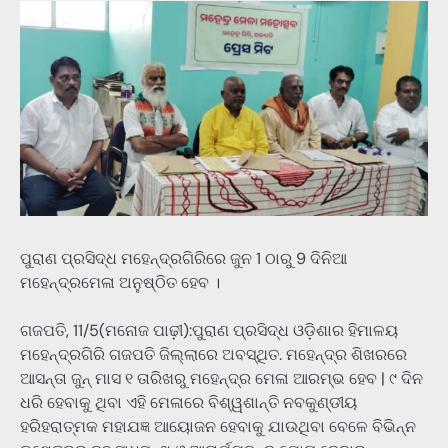
ପୁରାଣ ପ୍ରସିଦ୍ଧ ମହେନ୍ଦ୍ରଗିରିରେ ଜୁନ 1 ଠାରୁ 9 ଦିନିଆ
ମହେନ୍ଦ୍ରମେଳା ଅନୁଷ୍ଠିତ ହେବ ।
ଗଜପତି, 11/5(ମନୋଜ ପାଢ଼ୀ):ପୁରାଣ ପ୍ରସିଦ୍ଧ ଓଡ଼ିଶାର ହିମାଳୟ
ମହେନ୍ଦ୍ରଗିରି ଗଜପତି ଜିଲ୍ଲାରେ ଅବସ୍ଥିତ. ମହେନ୍ଦ୍ର ଶିଖରରେ
ଆସନ୍ତା ଜୁନ୍ ମାସ ୧ ତାରିଖରୁ ମହେନ୍ଦ୍ର ମେଳା ଆରମ୍ଭ ହେବ | ୯ ଦିନ
ଧରି ହେବାକୁ ଥିବା ଏହି ମେଳାରେ ବିଶ୍ୱଶାନ୍ତି ନବକୁଣ୍ଡୀୟ
ହରିହରାତ୍ମକ ମହାଯଜ୍ଞ ଆୟୋଜନ ହେବାକୁ ଯାଉଥିବା ବେଳେ ବିଭିନ୍ନ