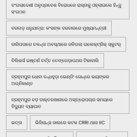
ବଂଗଲାଦେଶୀ ଅନୁପ୍ରବେଶ ବିରୋଧରେ ରାସ୍ତାକୁ ଓହ୍ଲାଇଲେ ହିନ୍ଦୁ
ସଂଗଠନ
ବରଗଡ଼ ଧନୁଯାତ୍ରା: କଂସଙ୍କ ଦରବାରରେ ମୁଖ୍ୟମନ୍ତ୍ରୀ
ବାରିପଦାରେ ଚଳନ୍ତା ଅବସ୍ଥାରେ ଜଳିଗଲା ଇଲେକ୍ଟ୍ରିକ୍ ସ୍କୁଟର୍
ବିଲିଭର୍ସ ଇଷ୍ଟର୍ଣ ଚର୍ଚ୍ଚ ତେଙ୍ଗେଡ଼ାପଥର ଟିକାବାଲି
ବ୍ରହ୍ମପୁର ଧୋବା ବନ୍ଧହୁଡ଼ା ଭେଣ୍ଡିଂ ଜୋନ୍‌ରେ ଭୟଙ୍କର
ଅଗ୍ନିକାଣ୍ଡ
ବ୍ରହ୍ମପୁର ବଡ଼ ଡାକ୍ତରଖାନାରେ ଅସ୍ତ୍ରୋପଚାର ସମୟରେ
ବିଦ୍ୟୁତ ବ୍ୟାଘାତ
ଭତ୍ତା
ଭିଜିଲାନ୍ସ ଜାଲରେ କଟକ CRRI ଥାନା IIC