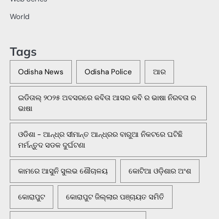
World
Tags
Odisha News
Odisha Police
ଆର
ଇଡିତାଲ୍ ୨୦୨୫ ଅବସରରେ କବିତା ଆସର କବି ର ଭାଷା ନିରବତା ର
ଭାଷା
ଓଡିଶା - ଆନ୍ଧ୍ର ସୀମାନ୍ତ ଆନ୍ଧ୍ରର ବାରୁଆ ନିକଟରେ ଘଟିଛି
ମର୍ମନ୍ତୁଦ ସଡକ ଦୁର୍ଘଟଣା
କାମରେ ଆସୁନି ସୁଲଭ ଶୌଚାଳୟ
କୋଟିଆ ଓଡ଼ିଶାର ଅଂଶ
କୋରାପୁଟ
କୋରାପୁଟ ଜିଲ୍ଲାର ପଞ୍ଚାୟତ ସମିତି