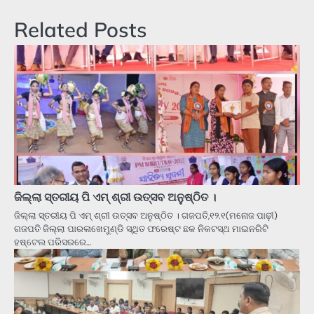
Related Posts
ଜିଲ୍ଲା ସ୍ତରୀୟ ପି ଏମ୍ ଶ୍ରୀ ଉତ୍ସବ ଅନୁଷ୍ଠିତ ।
ଜିଲ୍ଲା ସ୍ତରୀୟ ପି ଏମ୍ ଶ୍ରୀ ଉତ୍ସବ ଅନୁଷ୍ଠିତ । ଗଜପତି,୧୨.୧(ମନୋଜ ପାଢ଼ୀ)
ଗଜପତି ଜିଲ୍ଲା ପାରଳାଖେମୁଣ୍ଡି ସ୍ଥିତ ଫରେଷ୍ଟ ଛକ ନିକଟସ୍ଥ ମାଇନରିଟି
ହଷ୍ଟେଲ ପରିସରରେ…