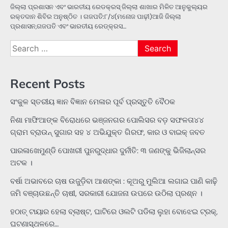
ଜିଲ୍ଲା ପ୍ରଶାସନ ଏବଂ ଭାରତୀୟ ରେଡକ୍ରସ୍ ଜିଲ୍ଲା ଶାଖାର ମିଳିତ ଆନୁକୁଲ୍ୟର
ରକ୍ତଦାନ ଶିବିର ଅନୁଷ୍ଠିତ । ଗଜପତି:୮/୪(ମନୋଜ ପାଢ଼ୀ)ଆଜି ଜିଲ୍ଲା
ପ୍ରଶାସନ,ଗଜପତି ଏବଂ ଭାରତୀୟ ରେଡ୍‌କ୍ରସ…
Search
for:
Recent Posts
ସଂକୁଳ ସ୍ତରୀୟ ଜ୍ଞାନ ବିଜ୍ଞାନ ମେଳାର ପୂର୍ବ ପ୍ରସ୍ତୁତି ବୈଠକ
ନିଶା ମାଫିଆଙ୍କ ବିରୋଧରେ ଭଞ୍ଜନଗର ପୋଲିସର ବଡ଼ ସଫଳତା୪୪
ଗ୍ରାମ ବ୍ରାଉନ୍ ସୁଗାର ସହ ୪ ଅଭିଯୁକ୍ତ ଗିରଫ, କାର ଓ ବାଇକ୍ ଜବତ
ପାରଳାଖେମୁଣ୍ଡି ପୋଖରୀ ପୁନରୁଦ୍ଧାର ଦୁର୍ନୀତି: ୩ ଜଣଙ୍କୁ ଭିଜିଲାନ୍ସର
ଅଟକ ।
ବର୍ଷା ଅଭାବରେ ଚାଷ ଉଜୁଡ଼ିବା ଆଶଙ୍କା : କୂଅରୁ ମୁଲିଆ ଲଗାଇ ପାଣି କାଢ଼ି
ଜମି ବଞ୍ଚାଉଛନ୍ତି ଚାଷୀ, ସରକାରୀ ଯୋଜନା ଉପରେ ଉଠିଲା ପ୍ରଶ୍ନ ।
ହଠାତ୍‌ ଟାୟାର ହେଲା ବ୍ଲାଷ୍ଟ, ଘାଟିରେ ଓଲଟି ପଡିଲା ଲୁହା ବୋଝେଇ ଟ୍ରକ୍‌,
ଘଟଣାସ୍ଥଳରେ…