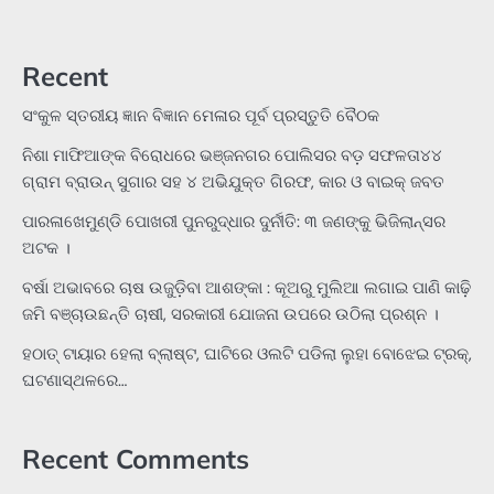
Recent
ସଂକୁଳ ସ୍ତରୀୟ ଜ୍ଞାନ ବିଜ୍ଞାନ ମେଳାର ପୂର୍ବ ପ୍ରସ୍ତୁତି ବୈଠକ
ନିଶା ମାଫିଆଙ୍କ ବିରୋଧରେ ଭଞ୍ଜନଗର ପୋଲିସର ବଡ଼ ସଫଳତା୪୪
ଗ୍ରାମ ବ୍ରାଉନ୍ ସୁଗାର ସହ ୪ ଅଭିଯୁକ୍ତ ଗିରଫ, କାର ଓ ବାଇକ୍ ଜବତ
ପାରଳାଖେମୁଣ୍ଡି ପୋଖରୀ ପୁନରୁଦ୍ଧାର ଦୁର୍ନୀତି: ୩ ଜଣଙ୍କୁ ଭିଜିଲାନ୍ସର
ଅଟକ ।
ବର୍ଷା ଅଭାବରେ ଚାଷ ଉଜୁଡ଼ିବା ଆଶଙ୍କା : କୂଅରୁ ମୁଲିଆ ଲଗାଇ ପାଣି କାଢ଼ି
ଜମି ବଞ୍ଚାଉଛନ୍ତି ଚାଷୀ, ସରକାରୀ ଯୋଜନା ଉପରେ ଉଠିଲା ପ୍ରଶ୍ନ ।
ହଠାତ୍‌ ଟାୟାର ହେଲା ବ୍ଲାଷ୍ଟ, ଘାଟିରେ ଓଲଟି ପଡିଲା ଲୁହା ବୋଝେଇ ଟ୍ରକ୍‌,
ଘଟଣାସ୍ଥଳରେ…
Recent Comments