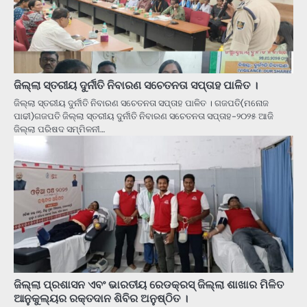
ଜିଲ୍ଲା ସ୍ତରୀୟ ଦୁର୍ନୀତି ନିବାରଣ ସଚେତନତା ସପ୍ତାହ ପାଳିତ ।
ଜିଲ୍ଲା ସ୍ତରୀୟ ଦୁର୍ନୀତି ନିବାରଣ ସଚେତନତା ସପ୍ତାହ ପାଳିତ । ଗଜପତି(ମନୋଜ
ପାଢୀ)ଗଜପତି ଜିଲ୍ଲା ସ୍ତରୀୟ ଦୁର୍ନୀତି ନିବାରଣ ସଚେତନତା ସପ୍ତାହ-୨୦୨୫ ଆଜି
ଜିଲ୍ଲା ପରିଷଦ ସମ୍ମିଳନୀ…
ଜିଲ୍ଲା ପ୍ରଶାସନ ଏବଂ ଭାରତୀୟ ରେଡକ୍ରସ୍ ଜିଲ୍ଲା ଶାଖାର ମିଳିତ
ଆନୁକୁଲ୍ୟର ରକ୍ତଦାନ ଶିବିର ଅନୁଷ୍ଠିତ ।