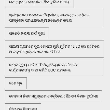
କୋରାପୁଟରେ କାଶ୍ମୀର ଶୈଳୀ ଟୁରିଜମ: ଆୟ
ଖ୍ରୀଷ୍ଟମାସ ଅବସରରେ ଦିଲ୍ଲୀର କ୍ୟାଥେଡ୍ରାଲ୍ ଚର୍ଚ୍ଚରେ
ପହଞ୍ଚିଲେ ପ୍ରଧାନମନ୍ତ୍ରୀ ନରେନ୍ଦ୍ର ମୋଦୀ
ଗଜପତି ଜିଲ୍ଲା ପାଇଁ ଦୁଃଖ
ଗାଇବା ଗ୍ରାମରେ ଦୁଇ ଗୋଷ୍ଠୀ ମୁହାଁ ମୁହିଁରାତି 12.30 ରେ ପହଁଚିଲେ
ଆରକ୍ଷୀ ଅଧିକ୍ଷକ ଏବଂ ଏସ ଡି ପି ଓ
ଛାତ୍ର ମୃତ୍ୟୁ ପାଇଁ KIIT ବିଶ୍ୱବିଦ୍ୟାଳୟର 'ଅବୈଧ
କାର୍ଯ୍ୟକଳାପ'କୁ ଦାୟୀ କରିଛି UGC ପ୍ୟାନେଲ
ଜଣେ ମୃତ
ଟେକ୍ସାସ ନିକଟ ସମୁଦ୍ରରେ ମେକ୍ସିକୋ ନୌସେନା ବିମାନ ଦୁର୍ଘଟଣା
ଡି)ଉଚ୍ଚ ବିଦ୍ୟାଳୟ