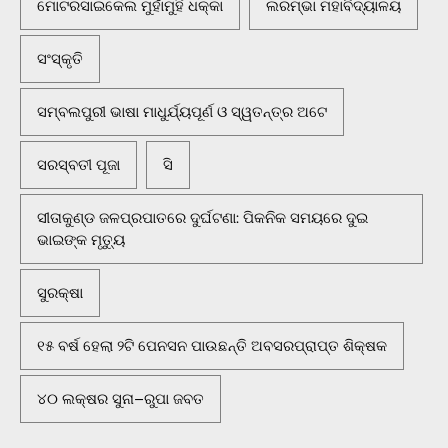
ମୋଟରସାଇକେଲ ମୁହାଁମୁହିଁ ଧକ୍କା
ଲରମ୍ଭା ମହାବିଦ୍ୟାଳୟ
ସଂସ୍କୃତି
ସମ୍ବଲପୁରୀ ଭାଷା ମାଧୁର୍ଯ୍ୟପୂର୍ଣ ଓ ସ୍ୱତନ୍ତ୍ର ଅଟେ
ସରସ୍ବତୀ ପୂଜା
ସି
ସୀତାକୁଣ୍ଡ ଜଳପ୍ରପାତରେ ଦୁର୍ଘଟଣା: ପିକନିକ ସମୟରେ ଦୁଇ
ଭାଇଙ୍କ ମୃତ୍ୟୁ
ସୁରକ୍ଷା
୧୫ ବର୍ଷ ହେଲା ୨ଟି ପେନସନ ପାଉଛନ୍ତି ଅବସରପ୍ରାପ୍ତ ଶିକ୍ଷକ
୪୦ ଲକ୍ଷର ସୁନା–ରୁପା ଜବତ