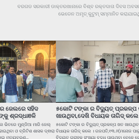
ବରଗଡ ସରକାରୀ ଡାକ୍ତରଖାନାରେ ବିଶ୍ବ ରକ୍ତଦାତା ଦିବସ ଅବ
ଭେଡେନ ଅମୃତ୍ କୁଟୁମ୍ ସମ୍ମାନିତ କରାଯାଇଥ
ାର ଜେଲରେ ସହିଦ
୫କୋଟି ଟଙ୍କା ର ବିଦ୍ୟୁତ୍ ପ୍ରକଳ୍ପ
ଙ୍କୁ ଶ୍ରଦ୍ଧାଞଳି
ଖାଉଥିବା,ଦେଖି ବିଧାୟକ ତାଗିଦ୍ କଲେ
ଲ ଭିତରେ ମୁଣ୍ଡିଆ ମାରି ଜେଲ୍
୫କୋଟି ଟଙ୍କା ର ବିଦ୍ୟୁତ୍ ପ୍ରକଳ୍ପ ଖତ ଖାଉଥିବା
ୋଇଥିବା ଓ ବ୍ରିଟିଶ ଶାସକ ଦ୍ଵାରା
ବିଧାୟକ ତାଗିଦ୍ କଲେ । ଗଜପତି,୧୩.୬(ମନୋଜ ପାଢ଼
 ହୋଇ ମୃତ୍ୟୁବରଣ…
ବିଦ୍ୟୁତ ଗ୍ରାହକ ସଂଖ୍ୟା ବୃଦ୍ଧି ପାଉଥିବା ବେଳେ 