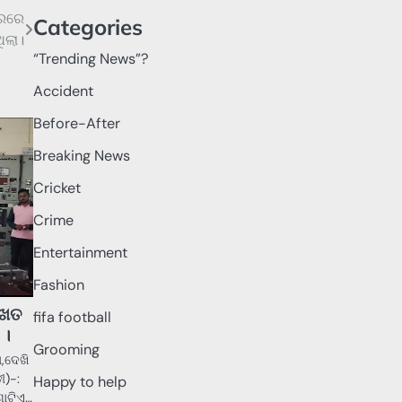
ସରରେ
Categories
ିଲା।
“Trending News”?
Accident
Before-After
Breaking News
Cricket
Crime
Entertainment
Fashion
 ଖତ
fifa football
 ।
Grooming
,ଦେଖି
ୀ)-:
Happy to help
ଗୋଟିଏ…