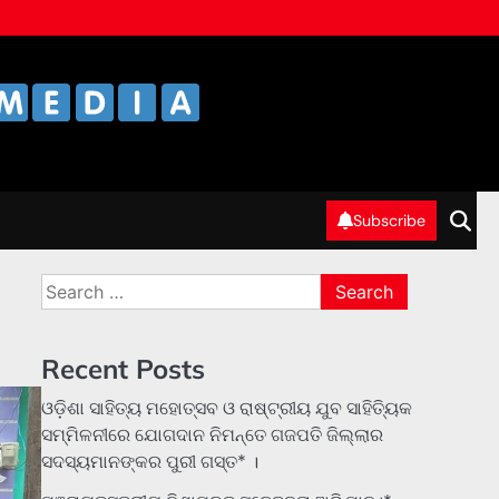
Subscribe
Search
for:
Recent Posts
ଓଡ଼ିଶା ସାହିତ୍ୟ ମହୋତ୍ସବ ଓ ରାଷ୍ଟ୍ରୀୟ ଯୁବ ସାହିତ୍ୟିକ
ସମ୍ମିଳନୀରେ ଯୋଗଦାନ ନିମନ୍ତେ ଗଜପତି ଜିଲ୍ଲାର
ସଦସ୍ୟମାନଙ୍କର ପୁରୀ ଗସ୍ତ* ।