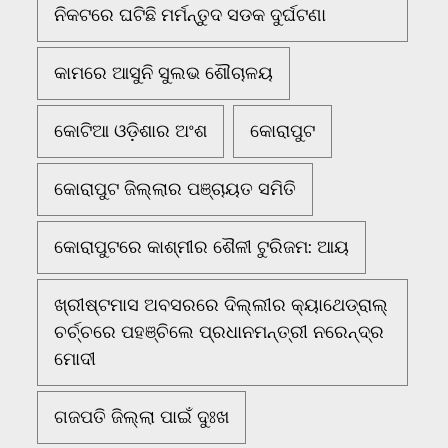
ନିକଟରେ ଘଟିଛି ମର୍ମନ୍ତୁଦ ସଡକ ଦୁର୍ଘଟଣା
କାମରେ ଆସୁନି ସୁଲଭ ଶୌଚାଳୟ
କୋଟିଆ ଓଡ଼ିଶାର ଅଂଶ
କୋରାପୁଟ
କୋରାପୁଟ ଜିଲ୍ଲାର ପଞ୍ଚାୟତ ସମିତି
କୋରାପୁଟରେ କାଶ୍ମୀର ଶୈଳୀ ଟୁରିଜମ: ଆୟ
ଖ୍ରୀଷ୍ଟମାସ ଅବସରରେ ଦିଲ୍ଲୀର କ୍ୟାଥେଡ୍ରାଲ୍
ଚର୍ଚ୍ଚରେ ପହଞ୍ଚିଲେ ପ୍ରଧାନମନ୍ତ୍ରୀ ନରେନ୍ଦ୍ର
ମୋଦୀ
ଗଜପତି ଜିଲ୍ଲା ପାଇଁ ଦୁଃଖ