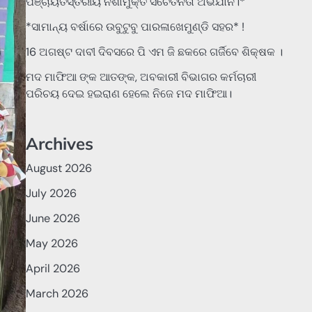
ପଞ୍ଚାୟତସ୍ତରୀୟ ନିଶାମୁକ୍ତ ସଚେତନତା ଅଭିଯାନ।*
*ସାମାନ୍ୟ ବର୍ଷାରେ ଉବୁଟୁବୁ ପାରଳାଖେମୁଣ୍ଡି ସହର* !
16 ଅଗଷ୍ଟ ଦାବୀ ଦିବସରେ ପି ଏମ ଜି ଛକରେ ଗର୍ଜିବେ ଶିକ୍ଷକ ।
ମଦ ମାଫିଆ ଙ୍କ ଆତଙ୍କ, ଅବକାରୀ ବିଭାଗର କର୍ମଚାରୀ
ପରିଚୟ ଦେଇ ହଇରାଣ ହେଲେ ନିଜେ ମଦ ମାଫିଆ।
Archives
August 2026
July 2026
June 2026
May 2026
April 2026
March 2026