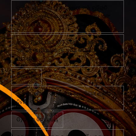
ଗାଇବା ଗ୍ରାମରେ ଦୁଇ ଗୋଷ୍ଠୀ ମୁହାଁ ମୁହିଁରାତି
12.30 ରେ ପହଁଚିଲେ ଆରକ୍ଷୀ ଅଧିକ୍ଷକ ଏବଂ
ଏସ ଡି ପି ଓ
ଛାତ୍ର ମୃତ୍ୟୁ ପାଇଁ KIIT ବିଶ୍ୱବିଦ୍ୟାଳୟର
'ଅବୈଧ କାର୍ଯ୍ୟକଳାପ'କୁ ଦାୟୀ କରିଛି UGC
ପ୍ୟାନେଲ
ଜଣେ ମୃତ
ଟେକ୍ସାସ ନିକଟ ସମୁଦ୍ରରେ ମେକ୍ସିକୋ ନୌସେନା
ବିମାନ ଦୁର୍ଘଟଣା
ଡି)ଉଚ୍ଚ ବିଦ୍ୟାଳୟ