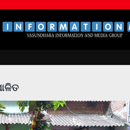
‌
‌
V̲A̲S̲U̲N̲D̲H̲A̲R̲A̲ I̲N̲F̲O̲R̲M̲A̲T̲I̲O̲N̲ A̲N̲D̲ M̲E̲D̲I̲A̲ G̲R̲O̲U̲P̲
ାଳିତ