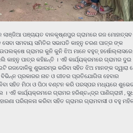
କ ଲାଞ୍ଜିଆ ପଞ୍ଚାୟତ ବାଳକୃଷ୍ଣପୁର ଗ୍ରାମରେ ରଜ ମୋହାତ୍ସବ
 ସେବା ସମବାୟ ସମିତିର ସଭାପତି କାହ୍ନୁ ଚରଣ ପାତ୍ର ଙ୍କ
ଉପଲକ୍ଷେ ଗ୍ରାମର କୁନି କୁନି ଝିଅ ମାନେ ବହୁତ୍ ହର୍ଷୋଲ୍ଲାସରେ
ଲି କାହ୍ନୁ ପାତ୍ର କହିଛନ୍ତି । ଏହି କାର୍ଯ୍ୟକ୍ରମରେ ଗ୍ରାମର ଦୁଇ 
ଇଟି ରଜଦୋଳିକୁ ଶୁଭାରମ୍ଭ କରିବା ସହିତ ଝିଅ ମାନଙ୍କ ଦ୍ୱାରା 
ତ ବିଭିନ୍ନ ପ୍ରକାରର ନାଚ ଓ ଗୀତର ପ୍ରତିଯୋଗିତା ହେବାର
େଳିବା ସହିତ ମିଠା ଓ ପିଠା ବଣ୍ଟନ କରି ପରସ୍ପର ମଧ୍ୟରେ ଶୁଭେଚ
 ଏହି କାର୍ଯ୍ୟକ୍ରମରେ ଗ୍ରାମର ହରିଶ୍ଚନ୍ଦ୍ର ପାଣିଗ୍ରାହୀ , ସ
ନା ମହାରଣା ପରିଚାଳନା କରିବା ସହିତ ଗ୍ରାମର ଗ୍ରାମବାସୀ ଓ ବହୁ ମହିଳ