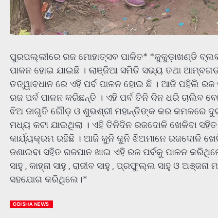
ପୁରପଲ୍ଲୀରେ ରଜ ମୋହାତ୍ସବ ପାଳିତ* *କୁକୁଡ଼ାଖଣ୍ଡି ବ୍ଲ
ପାଳନ ହୋଇ ଯାଇଛି । ଲାଞ୍ଜିଆ ସମିତି ସଭ୍ୟ ତଥା ଆମ୍ବଗଡ
ତତ୍ୱାବଧାନ ରେ ଏହି ପର୍ବ ପାଳନ ହୋଇ ଛି । ଆଜି ପହିଲି ରଜ 
ରଜ ପର୍ବ ପାଳନ କରିଛନ୍ତି । ଏହି ପର୍ବ ତିନି ଦିନ ଧରି ଚାଲିବ ବୋ
ଝିଅ ଜାଗୃତି ଗୌଡ଼ ଓ ଶୁଭଶ୍ରୀ ମହାନ୍ତିଙ୍କ କର କମଳରେ ଦୁ
ମଧ୍ୟ କଟା ଯାଇଥିଲା । ଏହି ତିନିଦିନ ରଜଦୋଳି ଖେଳିବା ସହି
କାର୍ଯ୍ୟକ୍ରମ ରହିଛି । ଆଜି କୁନି କୁନି ଝିଅମାନେ ରଜଦୋଳି ଖ
ଜଣାଇବା ସହିତ ରଜପାନ ଖାଇ ଏହି ରଜ ପର୍ବକୁ ପାଳନ କରିଥିଲେ ।
ସାହୁ , କାହ୍ନା ସାହୁ , ରାଜୀବ ସାହୁ , ପ୍ରଫୁଲ୍ଲ ସାହୁ ଓ ଅଞ୍ଜ
ସହଯୋଗ କରିଥିଲେ।*
ODISHA NEWS