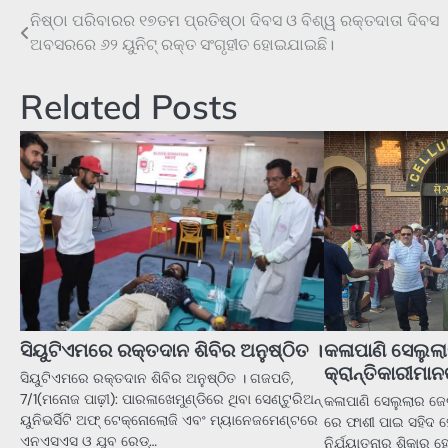
ନିଷ୍ଠା ପରିବାରର ୧୭ତମ ପ୍ରତିଷ୍ଠା ଦିବସ ଓ ବିଶ୍ୱ ରକ୍ତଦାତା ଦିବସ
Post
ଅବସରରେ ୬୨ ୟୁନିଟ୍ ରକ୍ତ ସଂଗୃହୀତ ହୋଇଯାଇଛି।
navigation
Related Posts
ସିୟୁଟିଏମରେ ରକ୍ତଦାନ ଶିବିର ଅନୁଷ୍ଠିତ ।
କଳାପାଣି ସେଲୁଲ
କ୍ରାନ୍ତିକାରୀମାନ
ସିୟୁଟିଏମରେ ରକ୍ତଦାନ ଶିବିର ଅନୁଷ୍ଠିତ । ଗଜପତି,
7/1(ମନୋଜ ପାଢ଼ୀ): ପାରଳାଖେମୁଣ୍ଡିରେ ଥିବା ସେଣ୍ଟୁରିଅନ୍
କଳାପାଣି ସେଲୁଲାର ଜେ
ୟୁନିଭର୍ସିଟି ଅଫ୍ ଟେକ୍ନୋଲୋଜି ଏବଂ ମ୍ୟାନେଜମେଣ୍ଟରେ
ରେ ଫାଶୀ ପାଇ ସହିଦ ହ
ଏନଏସଏସ ଓ ଯୁବ ରେଡ୍…
ନିର୍ଯ୍ୟାତନାର ଶିକାର