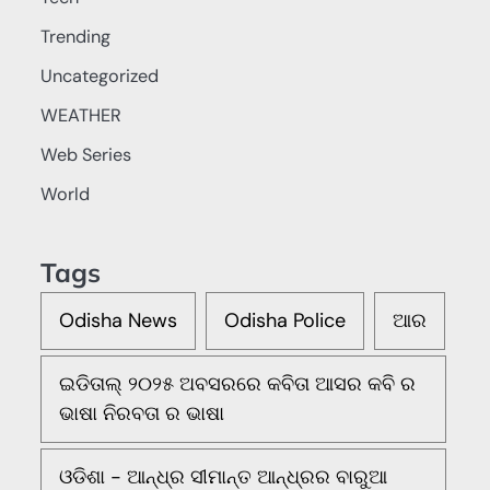
Trending
Uncategorized
WEATHER
Web Series
World
Tags
Odisha News
Odisha Police
ଆର
ଇଡିତାଲ୍ ୨୦୨୫ ଅବସରରେ କବିତା ଆସର କବି ର
ଭାଷା ନିରବତା ର ଭାଷା
ଓଡିଶା - ଆନ୍ଧ୍ର ସୀମାନ୍ତ ଆନ୍ଧ୍ରର ବାରୁଆ