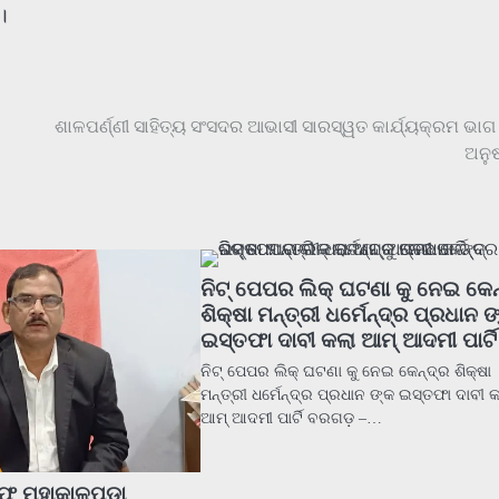
।
ଶାଳପର୍ଣ୍ଣୀ ସାହିତ୍ୟ ସଂସଦର ଆଭାସୀ ସାରସ୍ୱତ କାର୍ଯ୍ୟକ୍ରମ ଭା
ଅନୁଷ
ନିଟ୍ ପେପର ଲିକ୍ ଘଟଣା କୁ ନେଇ କେନ
ଶିକ୍ଷା ମନ୍ତ୍ରୀ ଧର୍ମେନ୍ଦ୍ର ପ୍ରଧାନ 
ଇସ୍ତଫା ଦାବୀ କଲା ଆମ୍ ଆଦମୀ ପାର୍ଟି
ନିଟ୍ ପେପର ଲିକ୍ ଘଟଣା କୁ ନେଇ କେନ୍ଦ୍ର ଶିକ୍ଷା
ମନ୍ତ୍ରୀ ଧର୍ମେନ୍ଦ୍ର ପ୍ରଧାନ ଙ୍କ ଇସ୍ତଫା ଦାବୀ 
ଆମ୍ ଆଦମୀ ପାର୍ଟି ବରଗଡ଼ –…
ରଫ ମହାକାଳପଡ଼ା