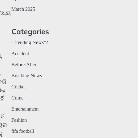
March 2025
ମଧ୍ୟ
Categories
“Trending News”?
Accident
,
Before-After
,
Breaking News
କରି
Cricket
ଠିକ
Crime
ିଁ
Entertainment
 ଓ
Fashion
ଳୟର
fifa football
ୁ