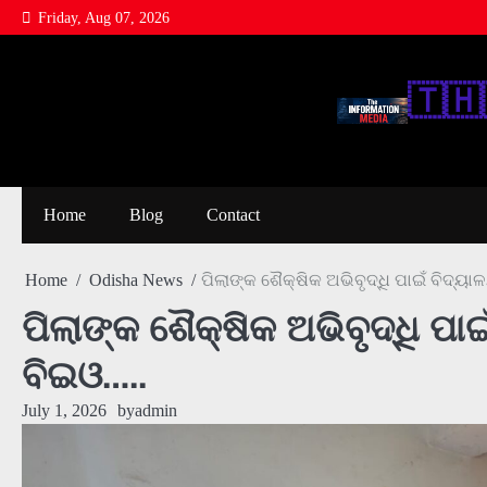
Skip
Friday, Aug 07, 2026
to
content
🇹‌🇭‌
Home
Blog
Contact
Home
Odisha News
ପିଲାଙ୍କ ଶୈକ୍ଷିକ ଅଭିବୃଦ୍ଧି ପାଇଁ ବିଦ୍ୟ
ପିଲାଙ୍କ ଶୈକ୍ଷିକ ଅଭିବୃଦ୍ଧି ପା
ବିଇଓ…..
July 1, 2026
by
admin