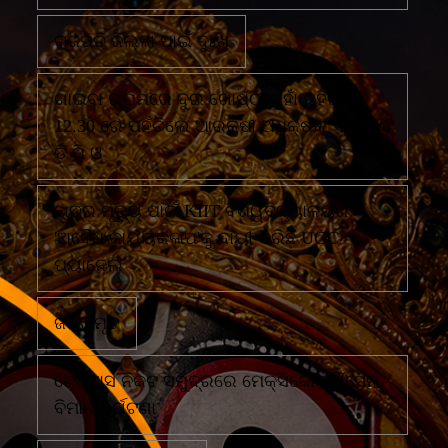
ଗଜପତି ଜିଲ୍ଲା ପାଇଁ ଦୁଃଖ
ଗାଇବା ଗ୍ରାମରେ ଦୁଇ ଗୋଷ୍ଠୀ ମୁହାଁ ମୁହିଁରାତି
12.30 ରେ ପହଁଚିଲେ ଆରକ୍ଷୀ ଅଧିକ୍ଷକ ଏବଂ ଏସ
ଡି ପି ଓ
ଛାତ୍ର ମୃତ୍ୟୁ ପାଇଁ KIIT ବିଶ୍ୱବିଦ୍ୟାଳୟର
'ଅବୈଧ କାର୍ଯ୍ୟକଳାପ'କୁ ଦାୟୀ କରିଛି UGC
ପ୍ୟାନେଲ
ଜଣେ ମୃତ
ଟେକ୍ସାସ ନିକଟ ସମୁଦ୍ରରେ ମେକ୍ସିକୋ ନୌସେନା
ବିମାନ ଦୁର୍ଘଟଣା