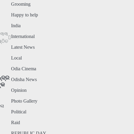
Grooming
Happy to help
India
ଗ ୩୩
International
୍ଠିତ
Latest News
Local
Odia Cinema
୍ଦ୍ର
Odisha News
ଙ୍କ
Opinion
Photo Gallery
କଲା
Political
Raid
REPUBLIC DAY