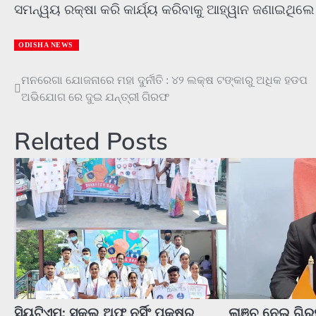
ସମନ୍ୱୟ ରକ୍ଷା କରି କାର୍ଯ୍ୟ କରିବାକୁ ଆହ୍ୱାନ ଜଣାଇଥିଲେ
ODISHA NEWS
Post
ମନରେଗା ଯୋଜନାରେ ମହା ଦୁର୍ନୀତି : ୪୨ ଲକ୍ଷ ଟଙ୍କାରୁ ଅଧିକ ହଡପ
ଅଭିଯୋଗ ରେ ଦୁଇ ଯନ୍ତ୍ରୀ ଗିରଫ
navigation
Related Posts
ସିୟୁଟିଏମ୍: ସ୍କୁଲ୍ ଅଫ୍ ନର୍ସିଂ ପକ୍ଷରୁ
ଲାଞ୍ଚ ନେଇ ଗି