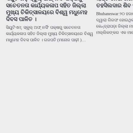
ସଚେତନତା କାର୍ଯ୍ୟକଳାପ ସହିତ ଜିଲ୍ଲା
ତହସିଲଦାର ଶିବ
ମୁଖ୍ୟ ଚିକିତ୍ସାଳୟରେ ବିଶ୍ୱ ମଧୁମେହ
Bhubaneswar:୨୦ ହଜାର
ଦିବସ ପାଳିତ ।
ଦ୍ୱାରା ଗିରଫ ହୋଇଥି
କେନ୍ଦ୍ରାପଡ଼ା ଜିଲ୍ଲା
ସିୟୁଟିଏମ୍: ସ୍କୁଲ୍ ଅଫ୍ ନର୍ସିଂ ପକ୍ଷରୁ ସଚେତନତା
ମଲ୍ଲିକଙ୍କର ଏକ ମାର
କାର୍ଯ୍ୟକଳାପ ସହିତ ଜିଲ୍ଲା ମୁଖ୍ୟ ଚିକିତ୍ସାଳୟରେ ବିଶ୍ୱ
ମଧୁମେହ ଦିବସ ପାଳିତ । ଗଜପତି (ମନୋଜ ପାଢ଼ୀ )…