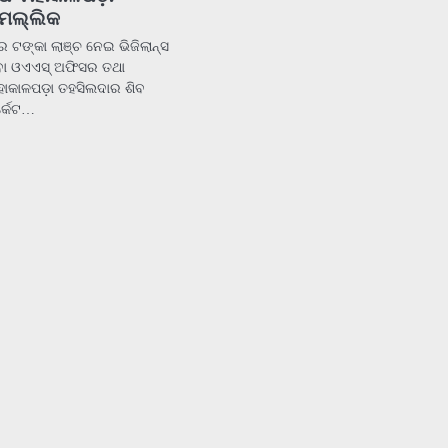
 ମଲ୍ଲିକ
 ଟଙ୍କା ଲାଞ୍ଚ ନେଇ ଭିଜିଲାନ୍ସ
ବା ଓଏଏସ୍ ଅଫିସର ତଥା
 ମହାକାଳପଡ଼ା ତହସିଲଦାର ଶିବ
୍କେଟ…