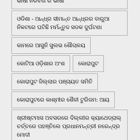
ଭାଷା ନିରବତା ର ଭାଷା
ଓଡିଶା - ଆନ୍ଧ୍ର ସୀମାନ୍ତ ଆନ୍ଧ୍ରର ବାରୁଆ
ନିକଟରେ ଘଟିଛି ମର୍ମନ୍ତୁଦ ସଡକ ଦୁର୍ଘଟଣା
କାମରେ ଆସୁନି ସୁଲଭ ଶୌଚାଳୟ
କୋଟିଆ ଓଡ଼ିଶାର ଅଂଶ
କୋରାପୁଟ
କୋରାପୁଟ ଜିଲ୍ଲାର ପଞ୍ଚାୟତ ସମିତି
କୋରାପୁଟରେ କାଶ୍ମୀର ଶୈଳୀ ଟୁରିଜମ: ଆୟ
ଖ୍ରୀଷ୍ଟମାସ ଅବସରରେ ଦିଲ୍ଲୀର କ୍ୟାଥେଡ୍ରାଲ୍
ଚର୍ଚ୍ଚରେ ପହଞ୍ଚିଲେ ପ୍ରଧାନମନ୍ତ୍ରୀ ନରେନ୍ଦ୍ର
ମୋଦୀ