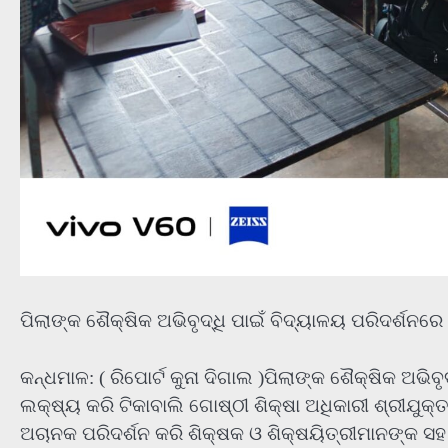
ପିଲାଙ୍କ ଶୈକ୍ଷିକ ଅଭିବୃଦ୍ଧି ପାଇଁ ବିଦ୍ୟାଳୟ ପରିଦର୍ଶନରେ
କନ୍ଧମାଳ: ( ରିପୋର୍ଟ କୁନା ଦିଗାଲ )ପିଲାଙ୍କ ଶୈକ୍ଷିକ ଅଭିବ
ଲକ୍ଷ୍ୟ କରି ଟିକାବାଲି ଗୋଷ୍ଠୀ ଶିକ୍ଷା ଅଧିକାରୀ ଶ୍ରୀଯୁକ୍ତ
ଅଚାନକ ପରିଦର୍ଶନ କରି ଶିକ୍ଷକ ଓ ଶିକ୍ଷୟିତ୍ରୀମାନଙ୍କ ସହ