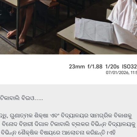
 ଟିକାବାଲି ବିଇଓ…..
ୃଦ୍ଧି, ଗୁଣାତ୍ମକ ଶିକ୍ଷା ଏବଂ ବିଦ୍ୟାଳୟର ସାମଗ୍ରିକ ବିକାଶକୁ
 ବିନୋଦ ବିହାରୀ ଦିଗାଳ ଟିକାବାଲି ବ୍ଲକର ବିଭିନ୍ନ ବିଦ୍ୟାଳୟକୁ
 ବିଭିନ୍ନ ଶୈକ୍ଷିକ ବିଷୟରେ ଆଲୋଚନା କରିଛନ୍ତି।ଏହି