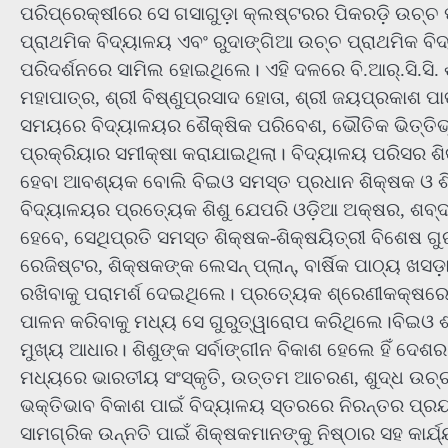
ପରିପ୍ରେକ୍ଷୀରେ ସେ ଗସାଗୁଡ଼ା କ୍ଲଷ୍ଟରର ପିକରଡ଼ି ଉଚ୍ଚ 
ପ୍ରାଥମିକ ବିଦ୍ୟାଳୟ ଏବଂ ରୁଦାଙ୍ଗିଆ ଉଚ୍ଚ ପ୍ରାଥମିକ ବ
ପରିଦର୍ଶନରେ ସାମିଲ ହୋଇଥିଲେ। ଏହି ଦଳରେ ବି.ଆର୍.ସି.ସି. ଶ୍
ମହାପାତ୍ର, ଶ୍ରୀ ବିଷ୍ଣୁପ୍ରସାଦ ହୋତା, ଶ୍ରୀ ଜୟପ୍ରକାଶ ପା
ସମୟରେ ବିଦ୍ୟାଳୟର ଶୈକ୍ଷିକ ପରିବେଶ, ଭୌତିକ ଭିତ୍ତିଭୂମି,
ପ୍ରକ୍ରିୟାର ସମୀକ୍ଷା କରାଯାଇଥିଲା। ବିଦ୍ୟାଳୟ ପରିସର ଶିକ୍
ହେବା ଆବଶ୍ୟକ ବୋଲି ବିଇଓ ସମସ୍ତ ପ୍ରଧାନ ଶିକ୍ଷକ ଓ ଶି
ବିଦ୍ୟାଳୟର ପ୍ରତ୍ୟେକ ଶିଶୁ ଯେପରି ଓଡ଼ିଆ ଅକ୍ଷର, ଶବ୍ଦ 
ହେବେ, ସେଥିପ୍ରତି ସମସ୍ତ ଶିକ୍ଷକ-ଶିକ୍ଷୟିତ୍ରୀ ବିଶେଷ ଗୁ
ରେଜିଷ୍ଟର, ଶିକ୍ଷକଙ୍କ ଲେସନ୍ ପ୍ଲାନ୍, ବାର୍ଷିକ ପାଠ୍ୟ ଖସଡ଼
ରଖିବାକୁ ପରାମର୍ଶ ଦେଇଥିଲେ। ପ୍ରତ୍ୟେକ ଶ୍ରେଣୀକକ୍ଷରେ ବ
ପାଳନ କରିବାକୁ ମଧ୍ୟ ସେ ଗୁରୁତ୍ୱାରୋପ କରିଥିଲେ।ବିଇଓ ଶ୍
ମୁଖ୍ୟ ଆଧାର। ଶିଶୁଙ୍କ ସର୍ବାଙ୍ଗୀନ ବିକାଶ ହେଲେ ହିଁ ଦେଶର
ମଧ୍ୟରେ ଭାରତୀୟ ସଂସ୍କୃତି, ଉତ୍ତମ ଆଚରଣ, ଶୁଦ୍ଧ ଉଚ୍
ଭକ୍ତିଭାବ ବିକାଶ ପାଇଁ ବିଦ୍ୟାଳୟ ସ୍ତରରେ ନିରନ୍ତର ପ୍
ସାମଗ୍ରିକ ଉନ୍ନତି ପାଇଁ ଶିକ୍ଷକମାନଙ୍କୁ ନିଷ୍ଠାର ସହ କାର୍ଯ