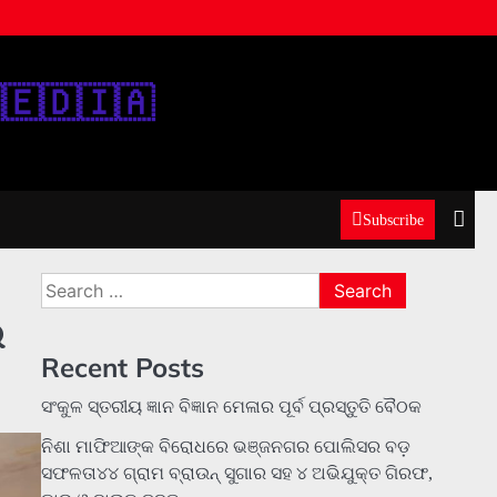
‌🇪‌🇩‌🇮‌🇦‌
Subscribe
Search
for:
ି
Recent Posts
ସଂକୁଳ ସ୍ତରୀୟ ଜ୍ଞାନ ବିଜ୍ଞାନ ମେଳାର ପୂର୍ବ ପ୍ରସ୍ତୁତି ବୈଠକ
ନିଶା ମାଫିଆଙ୍କ ବିରୋଧରେ ଭଞ୍ଜନଗର ପୋଲିସର ବଡ଼
ସଫଳତା୪୪ ଗ୍ରାମ ବ୍ରାଉନ୍ ସୁଗାର ସହ ୪ ଅଭିଯୁକ୍ତ ଗିରଫ,