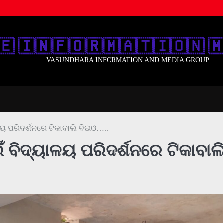
🇪‌ 🇮‌🇳‌🇫‌🇴‌🇷‌🇲‌🇦‌🇹‌🇮‌🇴‌🇳‌ 🇲
V̲A̲S̲U̲N̲D̲H̲A̲R̲A̲ I̲N̲F̲O̲R̲M̲A̲T̲I̲O̲N̲ A̲N̲D̲ M̲E̲D̲I̲A̲ G̲R̲O̲U̲P̲
ାଳୟ ପରିଦର୍ଶନରେ ଟିକାବାଲି ବିଇଓ…..
ଇଁ ବିଦ୍ୟାଳୟ ପରିଦର୍ଶନରେ ଟିକାବାଲ