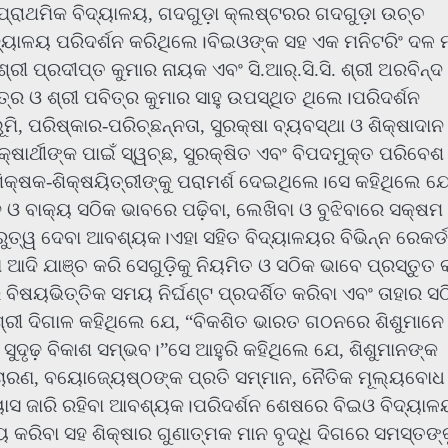
ପ୍ରାଥମିକ ବିଦ୍ୟାଳୟ, ଗଦଗୁଡ଼ା କ୍ଲଷ୍ଟରର ଗଦଗୁଡ଼ା ଉଚ୍ଚ
ିଦ୍ୟାଳୟ ପରିଦର୍ଶନ କରିଥିଲେ।ବିଇଓଙ୍କ ସହ ଏକ ମନିଟରିଂ ଦଳ 
ରୀ ପ୍ରଦୀପ୍ତ କୁମାର ନାୟକ ଏବଂ ସି.ଆର୍.ସି.ସି. ଶ୍ରୀ ଅରବିନ୍ଦ
ତ୍ର ଓ ଶ୍ରୀ ପବିତ୍ର କୁମାର ସାହୁ ଉପସ୍ଥିତ ଥିଲେ।ପରିଦର୍ଶନ
 ପରିଷ୍କାର-ପରିଚ୍ଛନ୍ନତା, ସୁରକ୍ଷା ବ୍ୟବସ୍ଥା ଓ ଶିକ୍ଷାଦାନ
ଷାର୍ଥୀଙ୍କ ପାଇଁ ସ୍ୱଚ୍ଛ, ସୁରକ୍ଷିତ ଏବଂ ବିପଦମୁକ୍ତ ପରିବେଶ
କ୍ଷକ-ଶିକ୍ଷୟିତ୍ରୀଙ୍କୁ ପରାମର୍ଶ ଦେଇଥିଲେ।ସେ କହିଥିଲେ ଯେ
ଓ ବାକ୍ୟ ସଠିକ ଭାବରେ ପଢ଼ିବା, ଲେଖିବା ଓ ବୁଝିବାରେ ସକ୍ଷମ
ରୁତ୍ୱ ଦେବା ଆବଶ୍ୟକ।ଏହା ସହିତ ବିଦ୍ୟାଳୟର ବିଭିନ୍ନ ରେକର୍ଡ
ା ଆଦି ଯାଞ୍ଚ କରି ସେଗୁଡ଼ିକୁ ନିୟମିତ ଓ ସଠିକ ଭାବେ ପ୍ରସ୍ତୁତ 
ିଷୟଭିତ୍ତିକ ସମୟ ନିର୍ଘଣ୍ଟ ପ୍ରଦର୍ଶିତ କରିବା ଏବଂ ତାହାର ସ
ରୀ ଦିଗାଳ କହିଥିଲେ ଯେ, “ବିକଶିତ ଭାରତ ଗଠନରେ ଶିଶୁମାନେ ହ
 ସୁଦୃଢ଼ ବିକାଶ ସମ୍ଭବ।”ସେ ଆହୁରି କହିଥିଲେ ଯେ, ଶିଶୁମାନଙ୍କ
ଚାରଣ, ବୟୋଜ୍ୟେଷ୍ଠଙ୍କ ପ୍ରତି ସମ୍ମାନ, ନୈତିକ ମୂଲ୍ୟବୋଧ
ରୟାସ ଜାରି ରହିବା ଆବଶ୍ୟକ।ପରିଦର୍ଶନ ଶେଷରେ ବିଇଓ ବିଦ୍ୟା
୍ୟ କରିବା ସହ ଶିକ୍ଷାର ଗୁଣାତ୍ମକ ମାନ ବୃଦ୍ଧି ଦିଗରେ ସମସ୍ତଙ୍କ