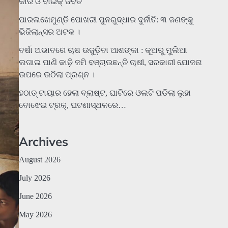
କାର ଓ ବାଇକ୍ ଜବତ
ପାରଳାଖେମୁଣ୍ଡି ପୋଖରୀ ପୁନରୁଦ୍ଧାର ଦୁର୍ନୀତି: ୩ ଜଣଙ୍କୁ
ଭିଜିଲାନ୍ସର ଅଟକ ।
ବର୍ଷା ଅଭାବରେ ଚାଷ ଉଜୁଡ଼ିବା ଆଶଙ୍କା : କୂଅରୁ ମୁଲିଆ
ଲଗାଇ ପାଣି କାଢ଼ି ଜମି ବଞ୍ଚାଉଛନ୍ତି ଚାଷୀ, ସରକାରୀ ଯୋଜନା
ଉପରେ ଉଠିଲା ପ୍ରଶ୍ନ ।
ହଠାତ୍‌ ଟାୟାର ହେଲା ବ୍ଲାଷ୍ଟ, ଘାଟିରେ ଓଲଟି ପଡିଲା ଲୁହା
ବୋଝେଇ ଟ୍ରକ୍‌, ଘଟଣାସ୍ଥଳରେ…
Archives
August 2026
July 2026
June 2026
May 2026