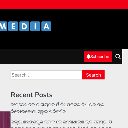
Subscribe
Search
for:
Recent Posts
କଂଗ୍ରେସ ଦଳ ର ରାୟଗଡ ଓଁ ବିଷମକଟକ ବିଧାୟକ ଙ୍କ
ରିଭୋଲକୋଣା ସ୍କୁଲ ପରିଦର୍ଶନ
କଲ୍ୟାଣସିଙ୍ଗପୁର ବ୍ଲକ ରେ ଜନସାଧାରଣ ଙ୍କ ସମସ୍ୟା ଓ