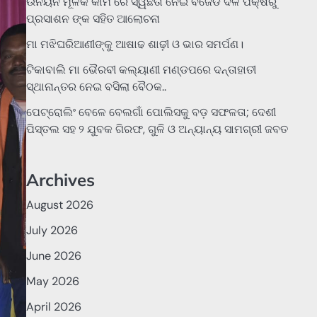
ଉନୟନ ମୂଳକ କାମ ରେ ସ୍ୱଛତା ନେଇ ବିଜେଡି ଦଳ ପକ୍ଷରୁ
ପ୍ରସାଶନ ଙ୍କ ସହିତ ଆଲୋଚନା
ମା ମଝିଘରିଆଣୀଙ୍କୁ ଆଷାଢ ଶାଢ଼ୀ ଓ ଭାର ସମର୍ପଣ।
ଟିକାବାଲି ମା ଭୈରବୀ କଲ୍ୟାଣୀ ମଣ୍ଡପରେ ଦନ୍ତାହାତୀ
ସ୍ଥାନାନ୍ତର ନେଇ ବସିଲା ବୈଠକ..
ପେଟ୍ରୋଲିଂ ବେଳେ ବେଲଗାଁ ପୋଲିସକୁ ବଡ଼ ସଫଳତା; ଦେଶୀ
ପିସ୍ତଲ ସହ ୨ ଯୁବକ ଗିରଫ, ଗୁଳି ଓ ଅନ୍ୟାନ୍ୟ ସାମଗ୍ରୀ ଜବତ
Archives
August 2026
July 2026
June 2026
May 2026
April 2026