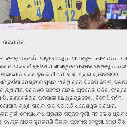
୍ଟ ଉଦଯାପିତ…
ାବାଲି ବ୍ଲକ୍ ଅନ୍ତର୍ଗତ ପାବୁରିଆ ସ୍ଥିତ ହାଇସ୍କୁଲ ଖେଳ ପଡିଆ ଠ
କ ମା ଭଗବତୀ କ୍ରୀଡ଼ା ଓ ସାଂସ୍କୃତିକ ପରିଷଦ, ପକ୍ଷରୁ ଆୟୋ
ଲାଇଯୋଡି ବନାମ ବୁଢାଦାନୀ ଏଫ୍ ସି ସି , ଟ୍ରାଇ ବ୍ରେକରରେ
 ଟୁର୍ଣ୍ଣା ମେଣ୍ଟରେ ମୁଖ୍ୟ ଅତିଥି ରୂପେ ବିଜେପି ଜିଲ୍ଲା ସଭାପତ
କହଁର ,ସ୍ଥାନୀୟ ସରପଞ୍ଚ ସଞ୍ଜୟ ନାୟକ, ଯୁବନେତା ଓଡିଶା କଂଗ୍ର
 ସି , ଇଣ୍ଟେରିଅର ପ୍ରଭାରୀ ଆନ୍ଧ୍ରପ୍ରଦେଶ , ବିଜେପି ମହିଳା
ପତି ଗୋପାଳ କୃଷ୍ଣ ନାୟକ, ଉପ ସଭାପତି ଧନେଶ୍ୱର ପ୍ରଧାନ,
ନ ବୁର୍ଗୀ କୋଷାଧକ୍ଷ ପ୍ରଣୟ ରଞ୍ଜନ ବୁର୍ଗୀ, ସହ କୋଷାଧ୍ୟକ୍
 ଚନ୍ଦ୍ର ନାୟକ,କୁମରମଣି ଦିଗାଳ, ପ୍ରକାଶ ଦେହୁରୀ, ଜ୍ୟୋତିଷ