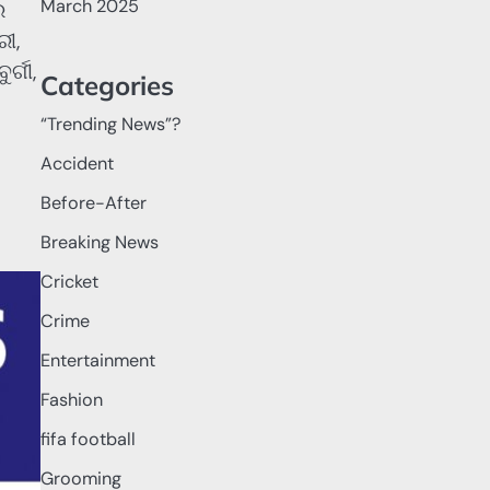
March 2025
ର
ରୀ,
୍ଗୀ,
Categories
“Trending News”?
Accident
Before-After
Breaking News
Cricket
Crime
Entertainment
Fashion
fifa football
Grooming