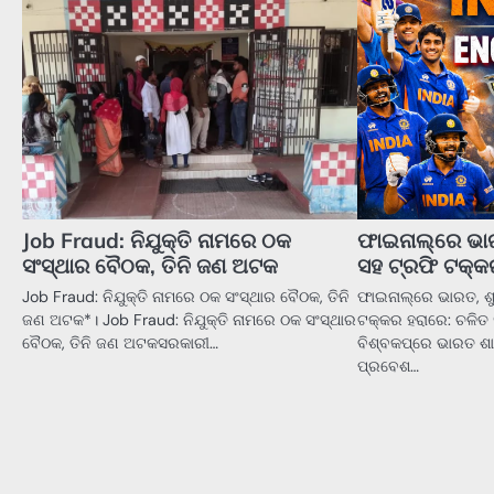
Job Fraud: ନିଯୁକ୍ତି ନାମରେ ଠକ
ଫାଇନାଲ୍‌ରେ ଭା
ସଂସ୍ଥାର ବୈଠକ, ତିନି ଜଣ ଅଟକ
ସହ ଟ୍ରଫି ଟକ୍କ
Job Fraud: ନିଯୁକ୍ତି ନାମରେ ଠକ ସଂସ୍ଥାର ବୈଠକ, ତିନି
ଫାଇନାଲ୍‌ରେ ଭାରତ, 
ଜଣ ଅଟକ*। Job Fraud: ନିଯୁକ୍ତି ନାମରେ ଠକ ସଂସ୍ଥାର
ଟକ୍କର ହରାରେ: ଚଳିତ ୧୯
ବୈଠକ, ତିନି ଜଣ ଅଟକସରକାରୀ…
ବିଶ୍ବକପ୍‌ରେ ଭାରତ ଶ
ପ୍ରବେଶ…