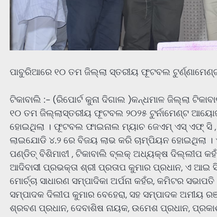
ପାବୁରିଆରେ ୧୦ ତମ ଜିଲ୍ଲା ସ୍ତରୀୟ ଫୂଟବଲ ଟୁର୍ଣ୍ଣାମେଣ
ଟିକାବାଲି :- (ରିପୋର୍ଟ କୁନା ଦିଗାଲ )କନ୍ଧମାଳ ଜିଲ୍ଲା ଟିକ
୧୦ ତମ ଜିଲ୍ଲାସ୍ତରୀୟ ଫୂଟବଲ ୨୦୨୫ ଟୁର୍ନାମେଣ୍ଟ ଆୟୋଜ
ହୋଇଥିଲା । ଫୂଟବଲ ଫାଇନାଲ ମ୍ୟାଚ ଜେଏମ୍ ଏସ୍ ଏଫ୍ ସି , 
ଲାଇଯୋଡି ୪.୨ ରେ ବିଜୟ ଲାଭ କରି ଚାମ୍ପିୟନ ହୋଇଥିଲା । ଏହି
ପଣ୍ଡିତ୍ ବିଶିମାଝୀ , ଟିକାବାଲି ବ୍ଲକ୍ ଅଧ୍ୟକ୍ଷ ଦିଲ୍ଲୀପ 
ଆଦିବାସୀ ପ୍ରଭକ୍ତା ଶ୍ରୀ ପ୍ରତାପ କୁମାର ପ୍ରଧାନ, ଏ ଆଇ ସି
ମୋର୍ଚ୍ଚା ସାଧାରଣ ସମ୍ପାଦିକା ଅର୍ପନା କହଁର, କମିଟର ସଭା
ସମ୍ପାଦକ ଦିଲୀପ କୁମାର ବେହେରା, ସହ ସମ୍ପାଦକ ଅମୀୟ ରଞ୍ଜ
ଶ୍ରବଣ ପ୍ରଧାନ, ଦେବାଶିଷ ନାୟକ, ଉମେଶ ପ୍ରଧାନ, ପ୍ରକାଶ