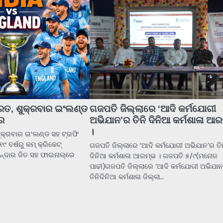
ରତ, ଶୁକ୍ରବାର ଇଂଲଣ୍ଡ
ଗଜପତି ଜିଲ୍ଲାରେ ‘ଆଦି କର୍ମଯୋଗୀ
ର
ଅଭିଯାନ’ର ତିନି ଦିନିଆ କର୍ମଶାଳା ଆ
।
ଶୁକ୍ରବାର ଇଂଲଣ୍ଡ ସହ ଟ୍ରଫି
 ବର୍ଷରୁ କମ୍‌ କ୍ରିକେଟ୍‌
ଗଜପତି ଜିଲ୍ଲାରେ ‘ଆଦି କର୍ମଯୋଗୀ ଅଭିଯାନ’ର ତି
ାନ୍ଦାର ଜିତ ସହ ଫାଇନାଲ୍‌ରେ
ଦିନିଆ କର୍ମଶାଳା ଆରମ୍ଭ । ଗଜପତି ୫/୯(ମନୋଜ
ପାଢୀ)ଗଜପତି ଜିଲ୍ଲାରେ ‘ଆଦି କର୍ମଯୋଗୀ ଅଭିଯା
ତିନିଦିନିଆ କର୍ମଶାଳା ଜିଲ୍ଲା…