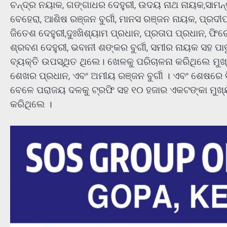
ଚନ୍ଦ୍ର ନୟାକ, ଗଙ୍ଗାଧର ଦେହୁରୀ, ଉଦୟ ନାଥ ନାୟକ,ସାମନ୍ତ
ବେହେରା, ଆଶିଷ ରଞ୍ଜନ ବୁର୍ଗୀ, ମାନସ ରଞ୍ଜନ ନାୟକ, ପ୍ରଦୀପ
ଜିତେଶ ଦେହୁରୀ,ଦୁଃଖିଶ୍ୟାମ ପ୍ରଧାନ, ପ୍ରତାପ ପ୍ରଧାନ, ଫିର
ଶ୍ରବଣ ଦେହୁରୀ, ଭବାନୀ ଶଙ୍କର ବୁର୍ଗୀ, ସମୀର ନାୟକ ସହ ପା
ବ୍ୟକ୍ତି ଉପସ୍ଥିତ ଥିଲେ। ଖେଳକୁ ପରିଚାଳନା କରିଥିଲେ ମୁଖ
ଶେଖର ପ୍ରଧାନ, ଏବଂ ଅମୀୟ ରଞ୍ଜନ ବୁର୍ଗୀ । ଏବଂ ଶେଷରେ 
ବେଳେ ପରାଜୟ ଦଳକୁ ଟ୍ରଫି ସହ ୧୦ ହଜାର ଏକଟଙ୍କା ମୁଖ୍ୟ 
କରିଥିଲେ ।