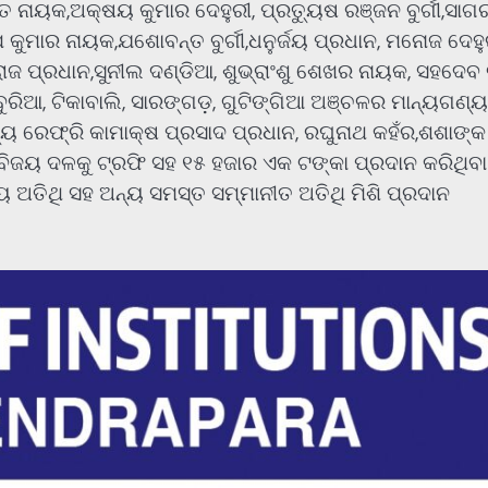
 ନାୟକ,ଅକ୍ଷୟ କୁମାର ଦେହୁରୀ, ପ୍ରତ୍ୟୁଷ ରଞ୍ଜନ ବୁର୍ଗୀ,ସାଗ
 କୁମାର ନାୟକ,ଯଶୋବନ୍ତ ବୁର୍ଗୀ,ଧନୁର୍ଜୟ ପ୍ରଧାନ, ମନୋଜ ଦେହୁ
ୋଜ ପ୍ରଧାନ,ସୁନୀଲ ଦଣ୍ଡିଆ, ଶୁଭ୍ରାଂଶୁ ଶେଖର ନାୟକ, ସହଦେବ ବୁର
ବୁରିଆ, ଟିକାବାଲି, ସାରଙ୍ଗଡ଼, ଗୁଟିଙ୍ଗିଆ ଅଞ୍ଚଳର ମାନ୍ୟଗଣ୍ୟ
୍ୟ ରେଫ୍ରି କାମାକ୍ଷ ପ୍ରସାଦ ପ୍ରଧାନ, ରଘୁନାଥ କହଁର,ଶଶାଙ୍କ
ବିଜୟ ଦଳକୁ ଟ୍ରଫି ସହ ୧୫ ହଜାର ଏକ ଟଙ୍କା ପ୍ରଦାନ କରିଥିବା
ଅତିଥି ସହ ଅନ୍ୟ ସମସ୍ତ ସମ୍ମାନୀତ ଅତିଥି ମିଶି ପ୍ରଦାନ