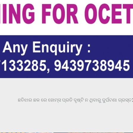
ଛତିଝାର ଛକ ରେ ହୋମ୍ସ ପ୍ରତି ଦୃଷ୍ଟି ନ ଥିବାରୁ ଦୁର୍ଘଟଣା ଗ୍ରସ୍ତ