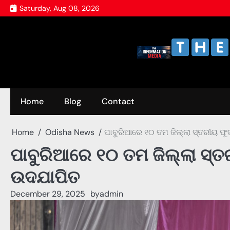
Skip
Saturday, Aug 08, 2026
to
content
Home
Blog
Contact
Home
Odisha News
ପାବୁରିଆରେ ୧୦ ତମ ଜିଲ୍ଲା ସ୍ତରୀୟ ଫୂ
ପାବୁରିଆରେ ୧୦ ତମ ଜିଲ୍ଲା ସ୍ତ
ଉଦଯାପିତ
December 29, 2025
by
admin