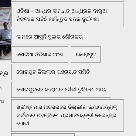
ଓଡିଶା - ଆନ୍ଧ୍ର ସୀମାନ୍ତ ଆନ୍ଧ୍ରର ବାରୁଆ
ନିକଟରେ ଘଟିଛି ମର୍ମନ୍ତୁଦ ସଡକ ଦୁର୍ଘଟଣା
କାମରେ ଆସୁନି ସୁଲଭ ଶୌଚାଳୟ
କୋଟିଆ ଓଡ଼ିଶାର ଅଂଶ
କୋରାପୁଟ
କୋରାପୁଟ ଜିଲ୍ଲାର ପଞ୍ଚାୟତ ସମିତି
ରମ୍ଭ
କୋରାପୁଟରେ କାଶ୍ମୀର ଶୈଳୀ ଟୁରିଜମ: ଆୟ
ନି
ନ’ର
ଖ୍ରୀଷ୍ଟମାସ ଅବସରରେ ଦିଲ୍ଲୀର କ୍ୟାଥେଡ୍ରାଲ୍
ଚର୍ଚ୍ଚରେ ପହଞ୍ଚିଲେ ପ୍ରଧାନମନ୍ତ୍ରୀ ନରେନ୍ଦ୍ର
ମୋଦୀ