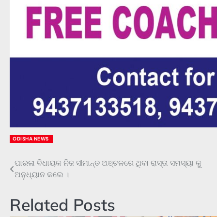
ODISHA NEWS
ପାରଳା ବିଧାୟକ ନିଜ ସୀମାନ୍ତ ଅଞ୍ଚଳରେ ଥିବା ରାସ୍ତା ସମସ୍ୟା କୁ
Post
ଅନୁଧ୍ୟାନ କଲେ ।
navigation
Related Posts