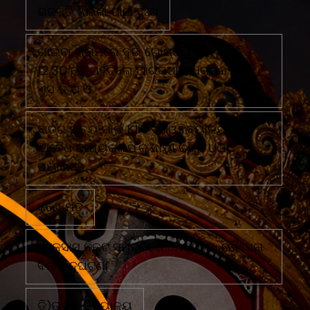
ଗଜପତି ଜିଲ୍ଲା ପାଇଁ ଦୁଃଖ
ଗାଇବା ଗ୍ରାମରେ ଦୁଇ ଗୋଷ୍ଠୀ ମୁହାଁ ମୁହିଁରାତି
12.30 ରେ ପହଁଚିଲେ ଆରକ୍ଷୀ ଅଧିକ୍ଷକ ଏବଂ
ଏସ ଡି ପି ଓ
ଛାତ୍ର ମୃତ୍ୟୁ ପାଇଁ KIIT ବିଶ୍ୱବିଦ୍ୟାଳୟର
'ଅବୈଧ କାର୍ଯ୍ୟକଳାପ'କୁ ଦାୟୀ କରିଛି UGC
ପ୍ୟାନେଲ
ଜଣେ ମୃତ
ଟେକ୍ସାସ ନିକଟ ସମୁଦ୍ରରେ ମେକ୍ସିକୋ ନୌସେନା
ବିମାନ ଦୁର୍ଘଟଣା
ଡି)ଉଚ୍ଚ ବିଦ୍ୟାଳୟ