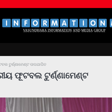
‌
‌
V̲A̲S̲U̲N̲D̲H̲A̲R̲A̲ I̲N̲F̲O̲R̲M̲A̲T̲I̲O̲N̲ A̲N̲D̲ M̲E̲D̲I̲A̲ G̲R̲O̲U̲P̲
ଟବଲ ଟୁର୍ଣ୍ଣାମେଣ୍ଟ ଉଦଯାପିତ
ରୀୟ ଫୂଟବଲ ଟୁର୍ଣ୍ଣାମେଣ୍ଟ