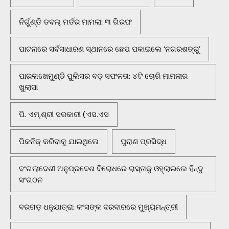
ନିର୍ଗୁଣ୍ଡି ଡବଲ୍ ମର୍ଡର ମାମଲା: ୩ ଗିରଫ
ପାଟନାରେ ସର୍ବସାଧାରଣ ସ୍ଥାନରେ ଛେପ ପକାଇଲେ ‘ନଗରଶତ୍ରୁ’
ପାରଳାଖେମୁଣ୍ଡି ପୁଲିସର ବଡ଼ ସଫଳତା: ୪ଟି ଚୋରି ମାମଲାର
ଖୁଲାସା
ପି. ଏମ୍.ଶ୍ରୀ ସରକାରୀ (ଏସ.ଏସ
ପିକନିକ୍‌ କରିବାକୁ ଯାଇଥିଲେ
ପୁରାଣ ପ୍ରସିଦ୍ଧ
ବଂଗଲାଦେଶୀ ଅନୁପ୍ରବେଶ ବିରୋଧରେ ରାସ୍ତାକୁ ଓହ୍ଲାଇଲେ ହିନ୍ଦୁ
ସଂଗଠନ
ବରଗଡ଼ ଧନୁଯାତ୍ରା: କଂସଙ୍କ ଦରବାରରେ ମୁଖ୍ୟମନ୍ତ୍ରୀ