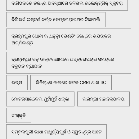
ବାରିପଦାରେ ଚଳନ୍ତା ଅବସ୍ଥାରେ ଜଳିଗଲା ଇଲେକ୍ଟ୍ରିକ୍ ସ୍କୁଟର୍
ବିଲିଭର୍ସ ଇଷ୍ଟର୍ଣ ଚର୍ଚ୍ଚ ତେଙ୍ଗେଡ଼ାପଥର ଟିକାବାଲି
ବ୍ରହ୍ମପୁର ଧୋବା ବନ୍ଧହୁଡ଼ା ଭେଣ୍ଡିଂ ଜୋନ୍‌ରେ ଭୟଙ୍କର
ଅଗ୍ନିକାଣ୍ଡ
ବ୍ରହ୍ମପୁର ବଡ଼ ଡାକ୍ତରଖାନାରେ ଅସ୍ତ୍ରୋପଚାର ସମୟରେ
ବିଦ୍ୟୁତ ବ୍ୟାଘାତ
ଭତ୍ତା
ଭିଜିଲାନ୍ସ ଜାଲରେ କଟକ CRRI ଥାନା IIC
ମୋଟରସାଇକେଲ ମୁହାଁମୁହିଁ ଧକ୍କା
ଲରମ୍ଭା ମହାବିଦ୍ୟାଳୟ
ସଂସ୍କୃତି
ସମ୍ବଲପୁରୀ ଭାଷା ମାଧୁର୍ଯ୍ୟପୂର୍ଣ ଓ ସ୍ୱତନ୍ତ୍ର ଅଟେ