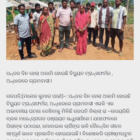
ପନ୍ଦର ଦିନ ହେଲା ଅକାମି ହୋଇଛି ବିଦ୍ୟୁତ ଟ୍ରାନ୍ସଫର୍ମର ,
ଅନ୍ଧାରରେ ଗ୍ରାମବାସୀ l
ଗଜପତି,(ମନୋଜ କୁମାର ପାଢୀ)-: ପନ୍ଦର ଦିନ ହେଲା ଅକାମି ହୋଇଛି
ବିଦ୍ୟୁତ ଟ୍ରାନ୍ସଫର୍ମର, ଅନ୍ଧାରରେ ଗ୍ରାମବାସୀ ଏଭଳି ଏକ
ଅଭାବନୀୟ ଘଟଣା ଦେଖିବାକୁ ମିଳିଛି ଗଜପତି ଜିଲ୍ଲା ରା -ଉଦୟଗିରି
ବ୍ଲକ ମହେନ୍ଦ୍ରଗଡ ପଞ୍ଚାୟତ ସନ୍ଧିସାହିରେ l ଯାହାଫଳରେ
ପିଲାଙ୍କ ପଠାପଢା, ମୋବାଇଲ ଚାର୍ଜିଙ୍ଗ ଭଳି ଦୈନନ୍ଦିନ ଜୀବନ
ସମ୍ପୂର୍ଣ ଭାବେ ପ୍ରଭାବିତ ହୋଇଯାଇଛି l ବିଶେଷକରି ଗ୍ରୀଷ୍ମଋତୁର