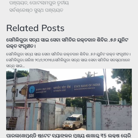
ପଞ୍ଚାୟତ, ପୋଟଲାମପୁର ତୃତୀୟ
ସର୍ବଶ୍ରେଷ୍ଠ ସୁସ୍ଥ ପଞ୍ଚାୟତ
Related Posts
ସେମିଳିଗୁଡା ସତ୍ଯ ସାଇ ସେବା ସମିତିର ରକ୍ତଦାନ ଶିବିର .୫୬ ୟୁନିଟ
ରକ୍ତ ସଂଗୃହୀତ।
ସେମିଳିଗୁଡା ସତ୍ଯ ସାଇ ସେବା ସମିତିର ରକ୍ତଦାନ ଶିବିର .୫୬ ୟୁନିଟ ରକ୍ତ ସଂଗୃହୀତ।
ସେମିଳିଗୁଡା.ତାରିଖ ୨୦,୭,୨୦୨୫,ସେମିଳିଗୁଡା ସତ୍ଯ ସାଇ ସେବା ସମିତିର ସଦସ୍ଯମାନେ
ସତ୍ଯ ସାଇ…
ପାରଳାଖେମୁଣ୍ଡି ଷ୍ଟେଟ ବ୍ୟାଙ୍କର ମୁଖ୍ୟ ଶାଖାରୁ ₹5 ଲକ୍ଷ ଚୋରି