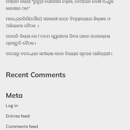
ଗଞ୍ଜାମ ଜିଲ୍ଲା “ବୁଗୁଡ଼ା ପୋଲିସର ଚଢ଼ାଉ, ବେଆଇନ ଦେଶୀ ବନ୍ଧୁକ
କାରଖାନା ଠାବ”
ମହେନ୍ଦ୍ରଗିରି(ପୌର) ସରକାରୀ ଉଚ୍ଚ ବିଦ୍ୟାଳୟରେ ଶିକ୍ଷକ ଓ
ଅଭିଭାବକ ବୈଠକ ।
ଗଜପତି ଜିଲ୍ଲା ରେ ୮୦ତମ ସ୍ୱାଧୀନତା ଦିବସ ପାଳନ ଉପଲକ୍ଷେ
ପ୍ରସ୍ତୁତି ବୈଠକ।
ଜଗପାଡୁ ବଡବନ୍ଧର ସମୀକ୍ଷା କଲେ ବିଧାୟକ ରୂପେଶ ପାଣିଗ୍ରାହୀ।
Recent Comments
Meta
Log in
Entries feed
Comments feed