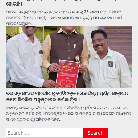
ହୋଇଛି।
ପାରଳାଖେମୁଣ୍ଡି ଷ୍ଟେଟ ବ୍ୟାଙ୍କର ମୁଖ୍ୟ ଶାଖାରୁ ₹5 ଲକ୍ଷ ଚୋରି ହୋଇଛି।
ଗଜପତି,୧.୮(ମନୋଜ ପାଢ଼ୀ)-: ସାଲଧା ଗ୍ରାମର ଏମ. ସୂର୍ଯ୍ୟ ରାଓ ଘର କାମ ପାଇଁ
ପାରଳାଖେମୁଣ୍ଡି…
ବରଗଡ଼ ସାଂସଦ ପ୍ରଦୀପ ପୁରୋହିତଙ୍କ ସୌହାର୍ଦ୍ଦ୍ୟ ପୂର୍ଣ୍ଣ ସାକ୍ଷାତ
କଲେ ସିରଜିନା ଅନୁଷ୍ଠାନର କର୍ମକାର୍ତ୍ତା ।
ବରଗଡ଼ ସାଂସଦ ପ୍ରଦୀପ ପୁରୋହିତଙ୍କ ସୌହାର୍ଦ୍ଦ୍ୟ ପୂର୍ଣ୍ଣ ସାକ୍ଷାତ କଲେ ସିରଜିନା
ଅନୁଷ୍ଠାନର କର୍ମକାର୍ତ୍ତା ।ବରଗଡ,୨୬୲୨-(ଭବାନୀ ଶଙ୍କର ପାଢ଼ୀ) ବରଗଡ଼ ମାନ୍ୟବର
ସାଂସଦ ପ୍ରଦୀପ ପୁରୋହିତଙ୍କ ସହିତ…
Search