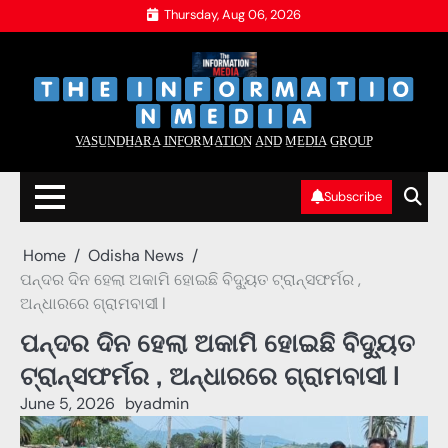
Skip
Thursday, Aug 06, 2026
to
content
‌
‌
V̲A̲S̲U̲N̲D̲H̲A̲R̲A̲ I̲N̲F̲O̲R̲M̲A̲T̲I̲O̲N̲ A̲N̲D̲ M̲E̲D̲I̲A̲ G̲R̲O̲U̲P̲
Subscribe
Home
Odisha News
ପନ୍ଦର ଦିନ ହେଲା ଅକାମି ହୋଇଛି ବିଦ୍ୟୁତ ଟ୍ରାନ୍ସଫର୍ମର ,
ଅନ୍ଧାରରେ ଗ୍ରାମବାସୀ l
ପନ୍ଦର ଦିନ ହେଲା ଅକାମି ହୋଇଛି ବିଦ୍ୟୁତ
ଟ୍ରାନ୍ସଫର୍ମର , ଅନ୍ଧାରରେ ଗ୍ରାମବାସୀ l
June 5, 2026
by
admin