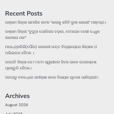
for:
Recent Posts
ଗଞ୍ଜାମ ଜିଲ୍ଲା ସାମାଜିକ ନାଟକ “କାହାକୁ କହିବି ଦୁଃଖ କାହାଣୀ” ମଞ୍ଚସ୍ଥ।
ଗଞ୍ଜାମ ଜିଲ୍ଲା “ବୁଗୁଡ଼ା ପୋଲିସର ଚଢ଼ାଉ, ବେଆଇନ ଦେଶୀ ବନ୍ଧୁକ
କାରଖାନା ଠାବ”
ମହେନ୍ଦ୍ରଗିରି(ପୌର) ସରକାରୀ ଉଚ୍ଚ ବିଦ୍ୟାଳୟରେ ଶିକ୍ଷକ ଓ
ଅଭିଭାବକ ବୈଠକ ।
ଗଜପତି ଜିଲ୍ଲା ରେ ୮୦ତମ ସ୍ୱାଧୀନତା ଦିବସ ପାଳନ ଉପଲକ୍ଷେ
ପ୍ରସ୍ତୁତି ବୈଠକ।
ଜଗପାଡୁ ବଡବନ୍ଧର ସମୀକ୍ଷା କଲେ ବିଧାୟକ ରୂପେଶ ପାଣିଗ୍ରାହୀ।
Archives
August 2026
July 2026