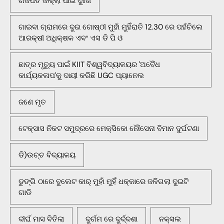
ଗଜପତି ଜିଲ୍ଲା ପାଇଁ ଦୁଃଖ
ଗାଇବା ଗ୍ରାମରେ ଦୁଇ ଗୋଷ୍ଠୀ ମୁହାଁ ମୁହିଁରାତି 12.30 ରେ ପହଁଚିଲେ
ଆରକ୍ଷୀ ଅଧିକ୍ଷକ ଏବଂ ଏସ ଡି ପି ଓ
ଛାତ୍ର ମୃତ୍ୟୁ ପାଇଁ KIIT ବିଶ୍ୱବିଦ୍ୟାଳୟର 'ଅବୈଧ
କାର୍ଯ୍ୟକଳାପ'କୁ ଦାୟୀ କରିଛି UGC ପ୍ୟାନେଲ
ଜଣେ ମୃତ
ଟେକ୍ସାସ ନିକଟ ସମୁଦ୍ରରେ ମେକ୍ସିକୋ ନୌସେନା ବିମାନ ଦୁର୍ଘଟଣା
ଡି)ଉଚ୍ଚ ବିଦ୍ୟାଳୟ
ଡୁଙ୍ଗି ଠାରେ ବୁଲେଟ କାର୍ ମୁହାଁ ମୁହିଁ ଧକ୍କାରେ ଜଳିଗଲା ଦୁଇଟି
ଗାଡି
ଦୀର୍ଘ ମାସ ବିତିଲା
ଦୁର୍ଗମ ରେ ଦୁର୍ଦ୍ଦଶା
ନକ୍ସଲ