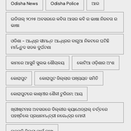
Odisha News
Odisha Police
ଆର
ଇଡିତାଲ୍ ୨୦୨୫ ଅବସରରେ କବିତା ଆସର କବି ର ଭାଷା ନିରବତା ର
ଭାଷା
ଓଡିଶା - ଆନ୍ଧ୍ର ସୀମାନ୍ତ ଆନ୍ଧ୍ରର ବାରୁଆ ନିକଟରେ ଘଟିଛି
ମର୍ମନ୍ତୁଦ ସଡକ ଦୁର୍ଘଟଣା
କାମରେ ଆସୁନି ସୁଲଭ ଶୌଚାଳୟ
କୋଟିଆ ଓଡ଼ିଶାର ଅଂଶ
କୋରାପୁଟ
କୋରାପୁଟ ଜିଲ୍ଲାର ପଞ୍ଚାୟତ ସମିତି
କୋରାପୁଟରେ କାଶ୍ମୀର ଶୈଳୀ ଟୁରିଜମ: ଆୟ
ଖ୍ରୀଷ୍ଟମାସ ଅବସରରେ ଦିଲ୍ଲୀର କ୍ୟାଥେଡ୍ରାଲ୍ ଚର୍ଚ୍ଚରେ
ପହଞ୍ଚିଲେ ପ୍ରଧାନମନ୍ତ୍ରୀ ନରେନ୍ଦ୍ର ମୋଦୀ