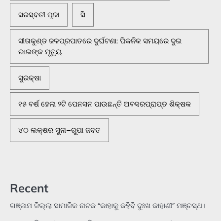
ସରସ୍ବତୀ ପୂଜା
ସି
ସୀତାକୁଣ୍ଡ ଜଳପ୍ରପାତରେ ଦୁର୍ଘଟଣା: ପିକନିକ ସମୟରେ ଦୁଇ
ଭାଇଙ୍କ ମୃତ୍ୟୁ
ସୁରକ୍ଷା
୧୫ ବର୍ଷ ହେଲା ୨ଟି ପେନସନ ପାଉଛନ୍ତି ଅବସରପ୍ରାପ୍ତ ଶିକ୍ଷକ
୪୦ ଲକ୍ଷର ସୁନା–ରୁପା ଜବତ
Recent
ଗଞ୍ଜାମ ଜିଲ୍ଲା ସାମାଜିକ ନାଟକ “କାହାକୁ କହିବି ଦୁଃଖ କାହାଣୀ” ମଞ୍ଚସ୍ଥ।