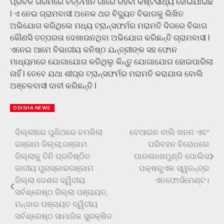
ପ୍ରବଳ ଗରମରେ ବର୍ତ୍ତମାନ ଗାଁରେ ରହିବା କଷ୍ଟସାଧ୍ୟ ହୋଇଯାଇଛି
l ଏ ନେଇ ଗ୍ରାମବାସୀ ଅନେକ ଥର ବିଦ୍ୟୁତ ବିଭାଗକୁ ଲିଖିତ
ଅଭିଯୋଗ କରିଥିଲେ ମଧ୍ୟ ଟ୍ରାନ୍ସଫର୍ମର ମରାମତି ଦିଗରେ ବିଭାଗ
କୌଣସି ତତ୍ପରତା ଦେଖାଉନଥିବା ଅଭିଯୋଗ କରିଛନ୍ତି ଗ୍ରାମବାସୀ l
ଏନେଇ ଆମେ ବିଭାଗୀୟ କନିଷ୍ଠ ଯନ୍ତ୍ରୀଙ୍କ ସହ ଫୋନ
ମାଧ୍ୟମରେ ଯୋଗାଯୋଗ କରିଥିଲୁ କିନ୍ତୁ ଯୋଗାଯୋଗ ହୋଇପାରିଲା
ନାହିଁ l ତେବେ ଯଥା ଶୀଘ୍ର ଟ୍ରାନ୍ସଫର୍ମର ମରାମତି କରାଯାଉ ବୋଲି
ଅଞ୍ଚଳବାସୀ ଦାବୀ କରିଛନ୍ତି l
ODISHA NEWS
ଦିଲ୍ଲୀରେ ପୁଣିଥରେ ଚମକିଲା
ବେଆଇନ ବାଲି ଖନନ ଏବଂ
Post
ଗଞ୍ଜାମ ଜିଲ୍ଲା,ଗଞ୍ଜାମ
ପରିବହନ ବିରୋଧରେ
navigation
ଜିଲ୍ଲାକୁ ତିନି ପ୍ରତିଷ୍ଠିତ
ପାରଳାଖେମୁଣ୍ଡି ପୋଲିସ
ଜାତୀୟ ପୁରସ୍କାରଗଞ୍ଜାମ
ପକ୍ଷରୁଏକ ସ୍ୱତନ୍ତ୍ର
ଜିଲ୍ଲା ଦେଶର ଦ୍ୱିତୀୟ
ଏନଫୋର୍ସମେଣ୍ଟ।
ସର୍ବଶ୍ରେଷ୍ଠ ଜିଲ୍ଲା ପଞ୍ଚାୟତ,
ମନ୍ଦାର ପଞ୍ଚାୟତ ଦ୍ୱିତୀୟ
ସର୍ବଶ୍ରେଷ୍ଠ ସାମାଜିକ ସୁରକ୍ଷିତ