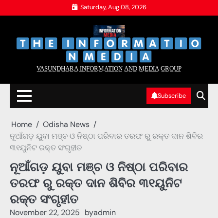
Skip
Saturday, Aug 08, 2026
to
content
‌
‌
V̲A̲S̲U̲N̲D̲H̲A̲R̲A̲ I̲N̲F̲O̲R̲M̲A̲T̲I̲O̲N̲ A̲N̲D̲ M̲E̲D̲I̲A̲ G̲R̲O̲U̲P̲
Subscribe
Home
Odisha News
ନୂଆଁଗଡ଼ ୟୁବା ମଞ୍ଚ ଓ ନିଷ୍ଠା ପରିବାର ତରଫ ରୁ ରକ୍ତ ଦାନ ଶିବିର
୩୧ୟୁନିଟ ରକ୍ତ ସଂଗୃହୀତ
ନୂଆଁଗଡ଼ ୟୁବା ମଞ୍ଚ ଓ ନିଷ୍ଠା ପରିବାର
ତରଫ ରୁ ରକ୍ତ ଦାନ ଶିବିର ୩୧ୟୁନିଟ
ରକ୍ତ ସଂଗୃହୀତ
November 22, 2025
by
admin