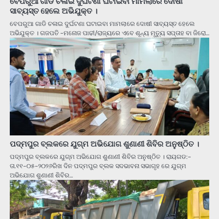
ବେପରୁଆ ଗାଡି ଚଳାଇ ଦୁର୍ଘଟଣା ଘଟାଇବା ମାମଲାରେ ଦୋଷୀ
ସାବ୍ୟସ୍ତ ହେଲେ ଅଭିଯୁକ୍ତ ।
ବେପରୁଆ ଗାଡି ଚଳାଇ ଦୁର୍ଘଟଣା ଘଟାଇବା ମାମଲାରେ ଦୋଷୀ ସାବ୍ୟସ୍ତ ହେଲେ
ଅଭିଯୁକ୍ତ । ଗଜପତି -ମନୋଜ ପାଢୀ/ରାଜ୍ୟରେ ଏବେ ଶୂନ୍ୟ ମୃତ୍ୟୁ ସପ୍ତାହ ବା ଜିରୋ…
ପଦ୍ମପୁର ବ୍ଲକରେ ଯୁଗ୍ମ ଅଭିଯୋଗ ଶୁଣାଣୀ ଶିବିର ଅନୁଷ୍ଠିତ ।
ପଦ୍ମପୁର ବ୍ଲକରେ ଯୁଗ୍ମ ଅଭିଯୋଗ ଶୁଣାଣୀ ଶିବିର ଅନୁଷ୍ଠିତ । ରାୟଗଡ:-
ତା.୧୧-୦୫-୨୦୨୬ରିଖ ଦିନ ପଦ୍ମପୁର ବ୍ଲକ ସଦଭାବନା ସଭାଗୃହ ରେ ଯୁଗ୍ମ
ଅଭିଯୋଗ ଶୁଣାଣୀ ଶିବିର…