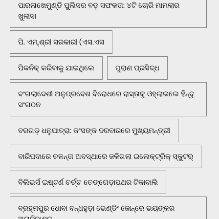
ପାରଳାଖେମୁଣ୍ଡି ପୁଲିସର ବଡ଼ ସଫଳତା: ୪ଟି ଚୋରି ମାମଲାର
ଖୁଲାସା
ପି. ଏମ୍.ଶ୍ରୀ ସରକାରୀ (ଏସ.ଏସ
ପିକନିକ୍‌ କରିବାକୁ ଯାଇଥିଲେ
ପୁରାଣ ପ୍ରସିଦ୍ଧ
ବଂଗଲାଦେଶୀ ଅନୁପ୍ରବେଶ ବିରୋଧରେ ରାସ୍ତାକୁ ଓହ୍ଲାଇଲେ ହିନ୍ଦୁ
ସଂଗଠନ
ବରଗଡ଼ ଧନୁଯାତ୍ରା: କଂସଙ୍କ ଦରବାରରେ ମୁଖ୍ୟମନ୍ତ୍ରୀ
ବାରିପଦାରେ ଚଳନ୍ତା ଅବସ୍ଥାରେ ଜଳିଗଲା ଇଲେକ୍ଟ୍ରିକ୍ ସ୍କୁଟର୍
ବିଲିଭର୍ସ ଇଷ୍ଟର୍ଣ ଚର୍ଚ୍ଚ ତେଙ୍ଗେଡ଼ାପଥର ଟିକାବାଲି
ବ୍ରହ୍ମପୁର ଧୋବା ବନ୍ଧହୁଡ଼ା ଭେଣ୍ଡିଂ ଜୋନ୍‌ରେ ଭୟଙ୍କର