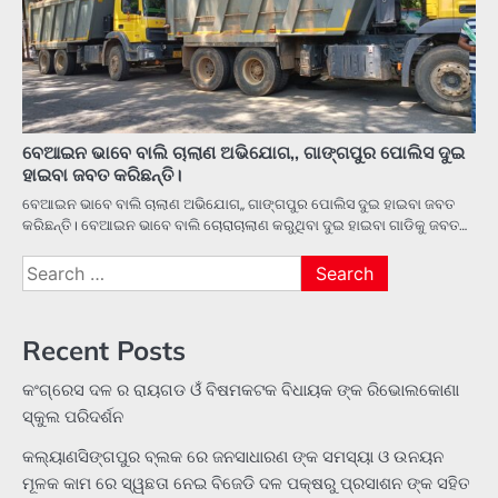
ବେଆଇନ ଭାବେ ବାଲି ଚାଲାଣ ଅଭିଯୋଗ,, ଗାଙ୍ଗପୁର ପୋଲିସ ଦୁଇ
ହାଇବା ଜବତ କରିଛନ୍ତି।
ବେଆଇନ ଭାବେ ବାଲି ଚାଲାଣ ଅଭିଯୋଗ,, ଗାଙ୍ଗପୁର ପୋଲିସ ଦୁଇ ହାଇବା ଜବତ
କରିଛନ୍ତି। ବେଆଇନ ଭାବେ ବାଲି ଚୋରାଚାଲାଣ କରୁଥିବା ଦୁଇ ହାଇବା ଗାଡିକୁ ଜବତ…
Search
for:
Recent Posts
କଂଗ୍ରେସ ଦଳ ର ରାୟଗଡ ଓଁ ବିଷମକଟକ ବିଧାୟକ ଙ୍କ ରିଭୋଲକୋଣା
ସ୍କୁଲ ପରିଦର୍ଶନ
କଲ୍ୟାଣସିଙ୍ଗପୁର ବ୍ଲକ ରେ ଜନସାଧାରଣ ଙ୍କ ସମସ୍ୟା ଓ ଉନୟନ
ମୂଳକ କାମ ରେ ସ୍ୱଛତା ନେଇ ବିଜେଡି ଦଳ ପକ୍ଷରୁ ପ୍ରସାଶନ ଙ୍କ ସହିତ