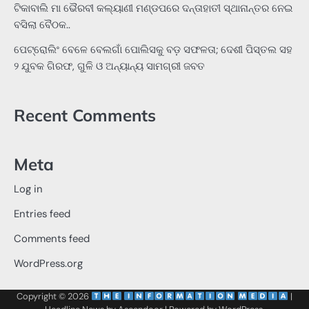
ଟିକାବାଲି ମା ଭୈରବୀ କଲ୍ୟାଣୀ ମଣ୍ଡପରେ ଦନ୍ତାହାତୀ ସ୍ଥାନାନ୍ତର ନେଇ
ବସିଲା ବୈଠକ..
ପେଟ୍ରୋଲିଂ ବେଳେ ବେଲଗାଁ ପୋଲିସକୁ ବଡ଼ ସଫଳତା; ଦେଶୀ ପିସ୍ତଲ ସହ
୨ ଯୁବକ ଗିରଫ, ଗୁଳି ଓ ଅନ୍ୟାନ୍ୟ ସାମଗ୍ରୀ ଜବତ
Recent Comments
Meta
Log in
Entries feed
Comments feed
WordPress.org
Copyright © 2026
‌
‌
|