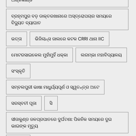
ଅଗ୍ନିକାଣ୍ଡ
ବ୍ରହ୍ମପୁର ବଡ଼ ଡାକ୍ତରଖାନାରେ ଅସ୍ତ୍ରୋପଚାର ସମୟରେ
ବିଦ୍ୟୁତ ବ୍ୟାଘାତ
ଭତ୍ତା
ଭିଜିଲାନ୍ସ ଜାଲରେ କଟକ CRRI ଥାନା IIC
ମୋଟରସାଇକେଲ ମୁହାଁମୁହିଁ ଧକ୍କା
ଲରମ୍ଭା ମହାବିଦ୍ୟାଳୟ
ସଂସ୍କୃତି
ସମ୍ବଲପୁରୀ ଭାଷା ମାଧୁର୍ଯ୍ୟପୂର୍ଣ ଓ ସ୍ୱତନ୍ତ୍ର ଅଟେ
ସରସ୍ବତୀ ପୂଜା
ସି
ସୀତାକୁଣ୍ଡ ଜଳପ୍ରପାତରେ ଦୁର୍ଘଟଣା: ପିକନିକ ସମୟରେ ଦୁଇ
ଭାଇଙ୍କ ମୃତ୍ୟୁ