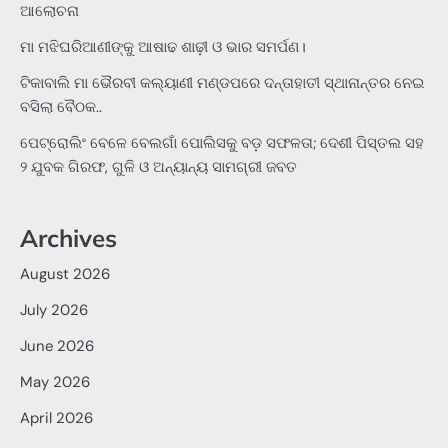
ଆଲୋଚନା
ମା ମଝିଘରିଆଣୀଙ୍କୁ ଆଷାଢ ଶାଢ଼ୀ ଓ ଭାର ସମର୍ପଣ।
ଟିକାବାଲି ମା ଭୈରବୀ କଲ୍ୟାଣୀ ମଣ୍ଡପରେ ଦନ୍ତାହାତୀ ସ୍ଥାନାନ୍ତର ନେଇ
ବସିଲା ବୈଠକ..
ପେଟ୍ରୋଲିଂ ବେଳେ ବେଲଗାଁ ପୋଲିସକୁ ବଡ଼ ସଫଳତା; ଦେଶୀ ପିସ୍ତଲ ସହ
୨ ଯୁବକ ଗିରଫ, ଗୁଳି ଓ ଅନ୍ୟାନ୍ୟ ସାମଗ୍ରୀ ଜବତ
Archives
August 2026
July 2026
June 2026
May 2026
April 2026