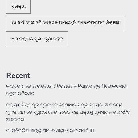
ସୁରକ୍ଷା
୧୫ ବର୍ଷ ହେଲା ୨ଟି ପେନସନ ପାଉଛନ୍ତି ଅବସରପ୍ରାପ୍ତ ଶିକ୍ଷକ
୪୦ ଲକ୍ଷର ସୁନା–ରୁପା ଜବତ
Recent
କଂଗ୍ରେସ ଦଳ ର ରାୟଗଡ ଓଁ ବିଷମକଟକ ବିଧାୟକ ଙ୍କ ରିଭୋଲକୋଣା
ସ୍କୁଲ ପରିଦର୍ଶନ
କଲ୍ୟାଣସିଙ୍ଗପୁର ବ୍ଲକ ରେ ଜନସାଧାରଣ ଙ୍କ ସମସ୍ୟା ଓ ଉନୟନ
ମୂଳକ କାମ ରେ ସ୍ୱଛତା ନେଇ ବିଜେଡି ଦଳ ପକ୍ଷରୁ ପ୍ରସାଶନ ଙ୍କ ସହିତ
ଆଲୋଚନା
ମା ମଝିଘରିଆଣୀଙ୍କୁ ଆଷାଢ ଶାଢ଼ୀ ଓ ଭାର ସମର୍ପଣ।