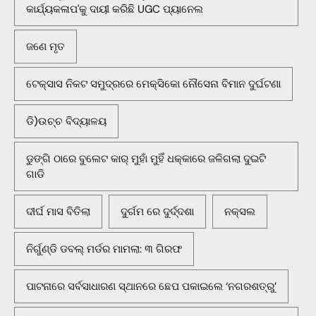
କାର୍ଯ୍ୟକଳାପ'କୁ ଦାୟୀ କରିଛି UGC ପ୍ୟାନେଲ
ଜଣେ ମୃତ
ଟେକ୍ସାସ ନିକଟ ସମୁଦ୍ରରେ ମେକ୍ସିକୋ ନୌସେନା ବିମାନ ଦୁର୍ଘଟଣା
ଡି)ଉଚ୍ଚ ବିଦ୍ୟାଳୟ
ଡୁଙ୍ଗି ଠାରେ ବୁଲେଟ କାର୍ ମୁହାଁ ମୁହିଁ ଧକ୍କାରେ ଜଳିଗଲା ଦୁଇଟି
ଗାଡି
ଦୀର୍ଘ ମାସ ବିତିଲା
ଦୁର୍ଗମ ରେ ଦୁର୍ଦ୍ଦଶା
ନକ୍ସଲ
ନିର୍ଗୁଣ୍ଡି ଡବଲ୍ ମର୍ଡର ମାମଲା: ୩ ଗିରଫ
ପାଟନାରେ ସର୍ବସାଧାରଣ ସ୍ଥାନରେ ଛେପ ପକାଇଲେ ‘ନଗରଶତ୍ରୁ’