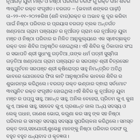
ନୂଆଁଗଡ଼ ୟୁବା ମଞ୍ଚ ଓ ନିଷ୍ଠା ପରିବାର ତରଫ ରୁ ରକ୍ତ ଦାନ ଶିବିର
୩୧ୟୁନିଟ ରକ୍ତ ସଂଗୃହୀତ। ବରଗଡ – (ଭବାନୀ ଶଙ୍କର ପାଢ଼ୀ)
ତା-୨୨-୧୧-୨୦୨୫ରିଖ (ଶନି ବାର)ରକ୍ତ ର ଅଭାବ କୁ ଦୂର କରିବା
ପାଇଁ ନିଷ୍ଠା ପରିବାର ର ପ୍ରୟାସ ବରଗଡ଼ ବ୍ଲକ ଅନ୍ତର୍ଗତ
ଖଣ୍ଡହଥା ଗ୍ରାମ ପଞ୍ଚାୟତ ର ନୂଆଁଗଡ଼ ଗ୍ରାମ ରେ ନୂଆଁଗଡ଼ ୟୁବା
ମଞ୍ଚ ଓ ନିଷ୍ଠା ପରିବାର ର ମିଳିତ ଆନୁକୁଲ୍ୟରେ ଏକ ସ୍ଵେଚ୍ଛାକୃତ
ରକ୍ତ ଦାନ ଶିବିର ଅନୁଷ୍ଠିତ ହୋଇଥିଲା। ଏହି ଶିବିର କୁ ଠିକାଦାର ସଂଘ
ର ସଭାପତି ଶ୍ରୀ ସୁଧାଂଶୁ ଗଡ଼ତିଆ ,ତାଙ୍କ ଧର୍ମ ପତ୍ନୀ ସୁସ୍ମିତା
ଗଡ଼ତିଆ ଖଣ୍ଡହଥା ଗ୍ରାମ ପଞ୍ଚାୟତ ର ସରପଞ୍ଚ ଶ୍ରୀ ଚିତ୍ରସେନ
ସାହୁ,ପୂର୍ବତନ ସରପଞ୍ଚ ଶ୍ରୀ କ୍ଷିରୋଦ୍ର ସାହୁ ନିମନ୍ତ୍ରିତ ଅତିଥି
ଭାବରେ ଯୋଗଦେଇ ଫିତା କାଟି ଆନୁଷ୍ଠାନିକ ଭାବରେ ଶିବିର ର
ଶୁଭାରମ୍ଭ କରିଥିଲେ। ବରଗଡ଼ ରକ୍ତ ଭଣ୍ଡାର ଦ୍ଵାରା ସର୍ବମୋଟ
୩୧ୟୁନିଟ ରକ୍ତ ସଂଗୃହୀତ ହୋଇଥିଲା।ଏହି ଶିବିର କୁ ନୂଆଁଗଡ଼ ୟୁବା
ମଞ୍ଚ ର ପପ୍ପୁ ସାହୁ, ଆନନ୍ଦ ସାହୁ, ଅନିଲ ବେହେରା, ପ୍ରିତମ ଭୁଏ, କୁନା
ଭୁଏ, ଆକଶ ସାହୁ, ସହଦେବ ଭୁଏ, ପ୍ରଶାନ୍ତ ଜାଲ ଅନ୍ୟ ସଦସ୍ୟ ଓ
ଲେକୃ ପଧାନ, ଗଣେଶ ଭୋଇ, କରୁଣା କର ସାହୁ ଙ୍କ ସହ ନିଷ୍ଠା
ପରିବାର ର ସମସ୍ତ ସଦସ୍ୟ ସଦସ୍ୟା ସୁପରିଚାଳନା କରିଥିଲେ। ସମସ୍ତ
ରକ୍ତ ଦାତା,ସହଯୋଗୀ,ଶୁଭେଛୁ ମାନଙ୍କୁ ନିଷ୍ଠା ପରିବାର ତରଫ ରୁ
ବହୁତ ବହୁତ ଧନ୍ୟବାଦ ଓ କୃତଜ୍ଞତା।