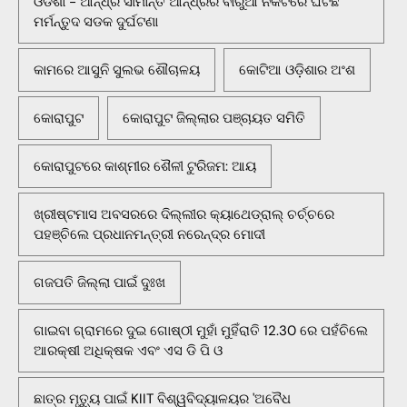
ଓଡିଶା - ଆନ୍ଧ୍ର ସୀମାନ୍ତ ଆନ୍ଧ୍ରର ବାରୁଆ ନିକଟରେ ଘଟିଛି
ମର୍ମନ୍ତୁଦ ସଡକ ଦୁର୍ଘଟଣା
କାମରେ ଆସୁନି ସୁଲଭ ଶୌଚାଳୟ
କୋଟିଆ ଓଡ଼ିଶାର ଅଂଶ
କୋରାପୁଟ
କୋରାପୁଟ ଜିଲ୍ଲାର ପଞ୍ଚାୟତ ସମିତି
କୋରାପୁଟରେ କାଶ୍ମୀର ଶୈଳୀ ଟୁରିଜମ: ଆୟ
ଖ୍ରୀଷ୍ଟମାସ ଅବସରରେ ଦିଲ୍ଲୀର କ୍ୟାଥେଡ୍ରାଲ୍ ଚର୍ଚ୍ଚରେ
ପହଞ୍ଚିଲେ ପ୍ରଧାନମନ୍ତ୍ରୀ ନରେନ୍ଦ୍ର ମୋଦୀ
ଗଜପତି ଜିଲ୍ଲା ପାଇଁ ଦୁଃଖ
ଗାଇବା ଗ୍ରାମରେ ଦୁଇ ଗୋଷ୍ଠୀ ମୁହାଁ ମୁହିଁରାତି 12.30 ରେ ପହଁଚିଲେ
ଆରକ୍ଷୀ ଅଧିକ୍ଷକ ଏବଂ ଏସ ଡି ପି ଓ
ଛାତ୍ର ମୃତ୍ୟୁ ପାଇଁ KIIT ବିଶ୍ୱବିଦ୍ୟାଳୟର 'ଅବୈଧ