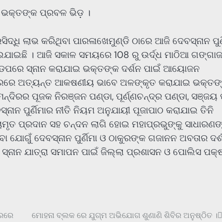
ଁ ଭକ୍ତଙ୍କ ପ୍ରବଳ ଭିଡ଼ ।
ଦ୍ଧି ଲାଭ କରିଥିବା ପାରଳାଖେମୁଣ୍ଡି ଠାରେ ଆଜି ଦେବସ୍ନାନ ପୁର୍
ଯାଇଛି । ଆଜି ସକାଳ ସମୟରେ 108 ରୁ ଉର୍ଦ୍ଧ ମାଠିଆ ଗଙ୍ଗା
ଣ୍ଡପରେ ସ୍ନାନ କରାଯାଇ ଭକ୍ତଙ୍କ ଦର୍ଶନ ପାଇଁ ଆୟୋଜନ
ତାରରେ ଅତ୍ୟନ୍ତ ଆକଷଣୀୟ ଭାବେ ଅଳଙ୍କୃତ କରାଯାଇ ଭକ୍ତଙ
ନ୍ଦିରର ପୂଜକ ନିରଞ୍ଜନ ପଣ୍ଡା, ପୂର୍ଣ୍ଣଚନ୍ଦ୍ର ପଣ୍ଡା, ସଞ୍ଜୟ ପ
ସ୍ନାନ ପୁର୍ଣିମାର ନୀତି ନିୟମ ଅନୁଯାୟୀ ପୂଜାପାଠ କରାଯାଇ ତିନି
ଚାମୃତ ପ୍ରଦାନ ସହ ଚନ୍ଦନ ଲାଗି ହୋଇ ମହାପ୍ରଭୁଙ୍କୁ ସାଧାରଣଙ
ା ଯୋଗୁଁ ଦେବସ୍ନାନ ପୁର୍ଣିମା ଓ ଠାକୁରଙ୍କ ଗଜାନନ ଅବତାର ଦର୍
ହ ସ୍ନାନ ଯାତ୍ରା ସମାପନ ପାଇଁ ଜିଲ୍ଲା ପ୍ରଶାସନ ଓ ପୋଲିସ ପକ୍
ାରରେ
ମୋହନା ବ୍ଲକ ରେ ଯୁଗ୍ମ ଅଭିଯୋଗ ଶୁଣାଣି ଶିବିର ଅନୁଷ୍ଠିତ ।