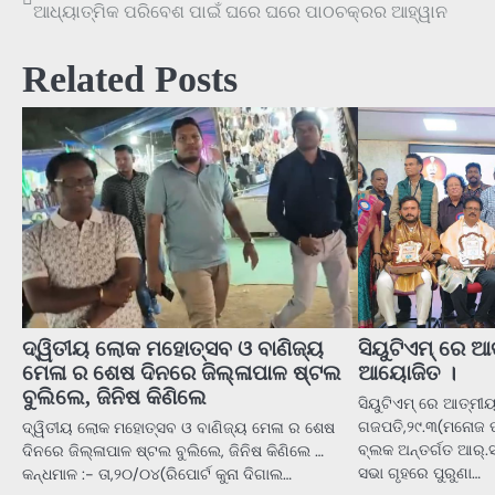
ଆଧ୍ୟାତ୍ମିକ ପରିବେଶ ପାଇଁ ଘରେ ଘରେ ପାଠଚକ୍ରର ଆହ୍ୱାନ
navigation
Related Posts
ଦ୍ୱିତୀୟ ଲୋକ ମହୋତ୍ସବ ଓ ବାଣିଜ୍ୟ
ସିୟୁଟିଏମ୍ ରେ ଆ
ମେଳା ର ଶେଷ ଦିନରେ ଜିଲ୍ଳାପାଳ ଷ୍ଟଲ
ଆୟୋଜିତ ।
ବୁଲିଲେ, ଜିନିଷ କିଣିଲେ
ସିୟୁଟିଏମ୍ ରେ ଆତ୍ମୀ
ଗଜପତି,୨୯.୩(ମନୋଜ ପା
ଦ୍ୱିତୀୟ ଲୋକ ମହୋତ୍ସବ ଓ ବାଣିଜ୍ୟ ମେଳା ର ଶେଷ
ବ୍ଲକ ଅନ୍ତର୍ଗତ ଆର୍.ସୀ
ଦିନରେ ଜିଲ୍ଳାପାଳ ଷ୍ଟଲ ବୁଲିଲେ, ଜିନିଷ କିଣିଲେ …
ସଭା ଗୃହରେ ପୁରୁଣା…
କନ୍ଧମାଳ :- ତା,୨୦/୦୪(ରିପୋର୍ଟ କୁନା ଦିଗାଲ…