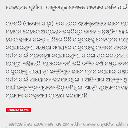
ଦେବସ୍ନାନ ପୁର୍ଣିମା : ଠାକୁରଙ୍କ ଗଜାନନ ଅବତାର ଦର୍ଶନ ପାଇ
ଗଜପତି (ମନୋଜ ପାଢ଼ୀ): ଉପାନ୍ତର ଶ୍ରୀକ୍ଷେତ୍ର ଭାବେ ପ୍ରସି
ମହାସମାରୋହରେ ଅତ୍ୟନ୍ତ ଭକ୍ତିପୂତ ଭାବେ ଅନୁଷ୍ଠିତ ହୋଇ
ହଜାର ହଜାର ପଇଡ଼ ଆଦିରେ ତିନି ଠାକୁରଙ୍କୁ ଦେବସ୍ନାନ ମ
କରାଯାଇଥିଲା. ସନ୍ଧ୍ୟା ସମୟରେ ଠାକୁରଙ୍କୁ ଗଜାନନ ଅବ
ଦର୍ଶନ ପାଇଁ ବ୍ୟବସ୍ଥା କରାଯାଇଥିଲା. ପାରଳା ଶ୍ରୀଜଗନ୍ନାଥ ମ
ପ୍ରମୁଖ କହିଛନ୍ତି, ପ୍ରତେକ ବର୍ଷ ଭଳି ଚଳିତ ବର୍ଷ ମଧ୍ୟ ଦେବ
ଠାକୁରଙ୍କୁ ଅତ୍ୟନ୍ତ ଭକ୍ତିପୂତ ଭାବେ ସ୍ନାନ କରାଯାଇ ପଞ୍
ଦର୍ଶନ ପାଇଁ ଆୟୋଜନ କରାଯାଇଥିଲା । ଆଜି ପାଗ ଅନୁକୂଳ ଥିବ
ପାଇଁ ଭକ୍ତଙ୍କ ପ୍ରବଳ ଭିଡ଼ ଜମିଥିଲା. ଶାନ୍ତି ଶୃଙ୍ଖଳାର ସ
ବ୍ୟାପକ ପଦକ୍ଷେପ ଗ୍ରହଣ କରାଯାଇଛି।
ODISHA NEWS
ଶ୍ରୀଅରବିନ୍ଦ ପାଠଚକ୍ରର ପ୍ରଥମ ବାର୍ଷିକ ଉତ୍ସବ ଅନୁଷ୍ଠିତ, ପରିବ
Post