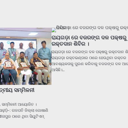
ରାୟଗଡ଼ା ରେ ବଜରଙ୍ଗ ଦଳ ପକ୍ଷରୁ
ରକ୍ତଦାନ ଶିବିର ।
ରାୟଗଡ଼ା ରେ ବଜରଙ୍ଗ ଦଳ ପକ୍ଷରୁ ରକ୍ତଦାନ ଶି
ରାୟଗଡ଼ା ରକ୍ତଭଣ୍ଡାର ଠାରେ ହେଉଥିବା ରକ୍ତର
ଆବଶ୍ୟକତାକୁ ପୁରଣ କରିବାକୁ ବଜରଙ୍ଗ ଦଳ 
ଆସିଛି।…
ତ୍ମୀୟ ସମ୍ମିଳନୀ
ୟ ସମ୍ମିଳନୀ ଆୟୋଜିତ ।
ଢ଼ୀ)-: ଗଜପତି ଜିଲ୍ଲା ଗୋଷାଣି
ତାପୁର ଠାରେ ଥିବା ସିୟୁଟିଏମ୍