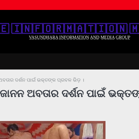
🇪‌ 🇮‌🇳‌🇫‌🇴‌🇷‌🇲‌🇦‌🇹‌🇮‌🇴‌🇳‌ 🇲
V̲A̲S̲U̲N̲D̲H̲A̲R̲A̲ I̲N̲F̲O̲R̲M̲A̲T̲I̲O̲N̲ A̲N̲D̲ M̲E̲D̲I̲A̲ G̲R̲O̲U̲P̲
 ଅବତାର ଦର୍ଶନ ପାଇଁ ଭକ୍ତଙ୍କ ପ୍ରବଳ ଭିଡ଼ ।
କ ଗଜାନନ ଅବତାର ଦର୍ଶନ ପାଇଁ ଭକ୍ତଙ