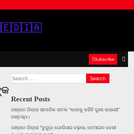
‌🇪‌🇩‌🇮‌🇦‌
Subscribe
Search
for:
୍କ
Recent Posts
ଗଞ୍ଜାମ ଜିଲ୍ଲା ସାମାଜିକ ନାଟକ “କାହାକୁ କହିବି ଦୁଃଖ କାହାଣୀ”
ମଞ୍ଚସ୍ଥ।
ଗଞ୍ଜାମ ଜିଲ୍ଲା “ବୁଗୁଡ଼ା ପୋଲିସର ଚଢ଼ାଉ, ବେଆଇନ ଦେଶୀ