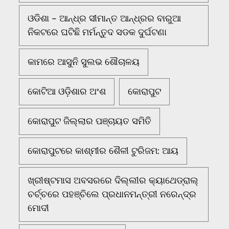
ଓଡିଶା - ଆନ୍ଧ୍ର ସୀମାନ୍ତ ଆନ୍ଧ୍ରର ବାରୁଆ
ନିକଟରେ ଘଟିଛି ମର୍ମନ୍ତୁଦ ସଡକ ଦୁର୍ଘଟଣା
କାମରେ ଆସୁନି ସୁଲଭ ଶୌଚାଳୟ
କୋଟିଆ ଓଡ଼ିଶାର ଅଂଶ
କୋରାପୁଟ
କୋରାପୁଟ ଜିଲ୍ଲାର ପଞ୍ଚାୟତ ସମିତି
କୋରାପୁଟରେ କାଶ୍ମୀର ଶୈଳୀ ଟୁରିଜମ: ଆୟ
ଖ୍ରୀଷ୍ଟମାସ ଅବସରରେ ଦିଲ୍ଲୀର କ୍ୟାଥେଡ୍ରାଲ୍
ଚର୍ଚ୍ଚରେ ପହଞ୍ଚିଲେ ପ୍ରଧାନମନ୍ତ୍ରୀ ନରେନ୍ଦ୍ର
ମୋଦୀ