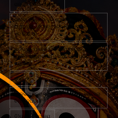
ଗଜପତି ଜିଲ୍ଲା ପାଇଁ ଦୁଃଖ
ଗାଇବା ଗ୍ରାମରେ ଦୁଇ ଗୋଷ୍ଠୀ ମୁହାଁ ମୁହିଁରାତି
12.30 ରେ ପହଁଚିଲେ ଆରକ୍ଷୀ ଅଧିକ୍ଷକ ଏବଂ
ଏସ ଡି ପି ଓ
ଛାତ୍ର ମୃତ୍ୟୁ ପାଇଁ KIIT ବିଶ୍ୱବିଦ୍ୟାଳୟର
'ଅବୈଧ କାର୍ଯ୍ୟକଳାପ'କୁ ଦାୟୀ କରିଛି UGC
ପ୍ୟାନେଲ
ଜଣେ ମୃତ
ଟେକ୍ସାସ ନିକଟ ସମୁଦ୍ରରେ ମେକ୍ସିକୋ ନୌସେନା
ବିମାନ ଦୁର୍ଘଟଣା
ଡି)ଉଚ୍ଚ ବିଦ୍ୟାଳୟ