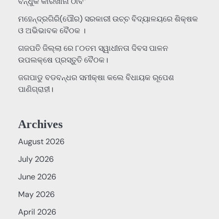
ବନ୍ଧୁକ କାରଖାନା ଠାବ”
ମହେନ୍ଦ୍ରଗିରି(ପୌର) ସରକାରୀ ଉଚ୍ଚ ବିଦ୍ୟାଳୟରେ ଶିକ୍ଷକ
ଓ ଅଭିଭାବକ ବୈଠକ ।
ଗଜପତି ଜିଲ୍ଲା ରେ ୮୦ତମ ସ୍ୱାଧୀନତା ଦିବସ ପାଳନ
ଉପଲକ୍ଷେ ପ୍ରସ୍ତୁତି ବୈଠକ।
ଜଗପାଡୁ ବଡବନ୍ଧର ସମୀକ୍ଷା କଲେ ବିଧାୟକ ରୂପେଶ
ପାଣିଗ୍ରାହୀ।
Archives
August 2026
July 2026
June 2026
May 2026
April 2026