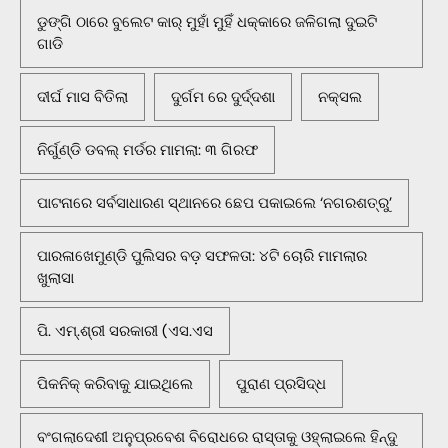
ଡୁଙ୍ଗି ଠାରେ ବୁଲେଟ କାର୍ ମୁହାଁ ମୁହିଁ ଧକ୍କାରେ ଜଳିଗଲା ଦୁଇଟି
ଗାଡି
ଦୀର୍ଘ ମାସ ବିତିଲା
ଦୁର୍ଗମ ରେ ଦୁର୍ଦ୍ଦଶା
ନକ୍ସଲ
ନିର୍ଗୁଣ୍ଡି ଡବଲ୍ ମର୍ଡର ମାମଲା: ୩ ଗିରଫ
ପାଟନାରେ ସର୍ବସାଧାରଣ ସ୍ଥାନରେ ଛେପ ପକାଇଲେ ‘ନଗରଶତ୍ରୁ’
ପାରଳାଖେମୁଣ୍ଡି ପୁଲିସର ବଡ଼ ସଫଳତା: ୪ଟି ଚୋରି ମାମଲାର
ଖୁଲାସା
ପି. ଏମ୍.ଶ୍ରୀ ସରକାରୀ (ଏସ.ଏସ
ପିକନିକ୍‌ କରିବାକୁ ଯାଇଥିଲେ
ପୁରାଣ ପ୍ରସିଦ୍ଧ
ବଂଗଲାଦେଶୀ ଅନୁପ୍ରବେଶ ବିରୋଧରେ ରାସ୍ତାକୁ ଓହ୍ଲାଇଲେ ହିନ୍ଦୁ