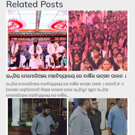
Related Posts
ଇନ୍ଦିରା ମେମୋରିଆଲ ମହାବିଦ୍ୟାଳୟ ରେ ବାର୍ଷିକ ଉତ୍ସବ ପାଳନ ।
ଇନ୍ଦିରା ମେମୋରିଆଲ ମହାବିଦ୍ୟାଳୟ ରେ ବାର୍ଷିକ ଉତ୍ସବ ପାଳନ । ଗଜପତି,୨୮.୧.
(ମନୋଜ ପାଢ଼ୀ)ଗଜପତି ଜିଲ୍ଲା ମୋହନା ବ୍ଲକ ଚାନ୍ଦିପୁଟ ସ୍ଥିତ ଇନ୍ଦିରା
ମେମୋରିଆଲ ମହାବିଦ୍ୟାଳୟ ରେ ବାର୍ଷିକ…