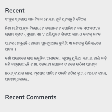
Recent
ସଂକୁଳ ସ୍ତରୀୟ ଜ୍ଞାନ ବିଜ୍ଞାନ ମେଳାର ପୂର୍ବ ପ୍ରସ୍ତୁତି ବୈଠକ
ନିଶା ମାଫିଆଙ୍କ ବିରୋଧରେ ଭଞ୍ଜନଗର ପୋଲିସର ବଡ଼ ସଫଳତା୪୪
ଗ୍ରାମ ବ୍ରାଉନ୍ ସୁଗାର ସହ ୪ ଅଭିଯୁକ୍ତ ଗିରଫ, କାର ଓ ବାଇକ୍ ଜବତ
ପାରଳାଖେମୁଣ୍ଡି ପୋଖରୀ ପୁନରୁଦ୍ଧାର ଦୁର୍ନୀତି: ୩ ଜଣଙ୍କୁ ଭିଜିଲାନ୍ସର
ଅଟକ ।
ବର୍ଷା ଅଭାବରେ ଚାଷ ଉଜୁଡ଼ିବା ଆଶଙ୍କା : କୂଅରୁ ମୁଲିଆ ଲଗାଇ ପାଣି କାଢ଼ି
ଜମି ବଞ୍ଚାଉଛନ୍ତି ଚାଷୀ, ସରକାରୀ ଯୋଜନା ଉପରେ ଉଠିଲା ପ୍ରଶ୍ନ ।
ହଠାତ୍‌ ଟାୟାର ହେଲା ବ୍ଲାଷ୍ଟ, ଘାଟିରେ ଓଲଟି ପଡିଲା ଲୁହା ବୋଝେଇ ଟ୍ରକ୍‌,
ଘଟଣାସ୍ଥଳରେ…
Recent Comments