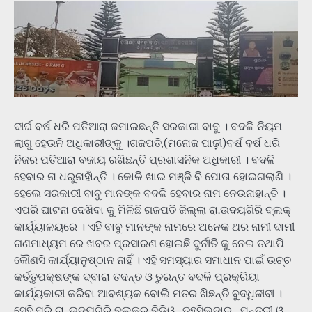
ଦୀର୍ଘ ବର୍ଷ ଧରି ପତିଆରା ଜମାଇଛନ୍ତି ସରକାରୀ ବାବୁ । ବଦଳି ନିୟମ
ଲାଗୁ ହେଉନି ଅଧିକାରୀଙ୍କୁ ।ଗଜପତି,(ମନୋଜ ପାଢ଼ୀ)ବର୍ଷ ବର୍ଷ ଧରି
ନିଜର ପତିଆରା ବଜାୟ ରଖିଛନ୍ତି ପ୍ରଶାସନିକ ଅଧିକାରୀ । ବଦଳି
ହେବାର ନା ଧରୁନାହାଁନ୍ତି । କୋଳି ଖାଇ ମଞ୍ଜି ବି ପୋତା ହୋଇଗଲାଣି ।
ହେଲେ ସରକାରୀ ବାବୁ ମାନଙ୍କ ବଦଳି ହେବାର ନାମ ନେଉନାହାନ୍ତି ।
ଏପରି ଘାଟନା ଦେଖିବା କୁ ମିଳିଛି ଗଜପତି ଜିଲ୍ଲା ରା.ଉଦୟଗିରି ବ୍ଲକ୍
କାର୍ଯ୍ୟାଳୟରେ । ଏହି ବାବୁ ମାନଙ୍କ ନାମରେ ଅନେକ ଥର ନାମୀ ଦାମୀ
ଗଣମାଧ୍ୟମ ରେ ଖବର ପ୍ରସାରଣ ହୋଇଛି ଦୁର୍ନୀତି କୁ ନେଇ ତଥାପି
କୌଣସି କାର୍ଯ୍ୟାନୁଷ୍ଠାନ ନାହିଁ । ଏହି ସମସ୍ୟାର ସମାଧାନ ପାଇଁ ଉଚ୍ଚ
କର୍ତ୍ତୃପକ୍ଷଙ୍କ ଦ୍ବାରା ତଦନ୍ତ ଓ ତୁରନ୍ତ ବଦଳି ପ୍ରକ୍ରିୟା
କାର୍ଯ୍ୟକାରୀ କରିବା ଆବଶ୍ୟକ ବୋଲି ମତର ଖିଛନ୍ତି ବୁଦ୍ଧିଜୀବୀ ।
ସେହି ପରି ରା, ଉଦୟଗିରି ବ୍ଲକର ବିଡିଓ , ତହସିଲଦାର , ଯନ୍ତ୍ରୀ ଓ