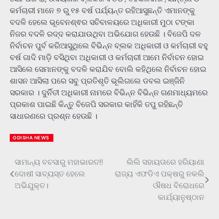
କର୍ମଚାରୀ ମାନେ ୭ ରୁ ୧୫ ବର୍ଷ ପର୍ଯ୍ୟନ୍ତ ରହିଆସୁଛନ୍ତି ଏମାନଙ୍କୁ
ବଦଳି ହେଲେ ଭୂବେନଶ୍ଵର ସଚିବାଳୟରେ ଅଧିକାରୀ ମୁଠା ଟଙ୍କା
ନିଜର ବଦଳି ରଦ୍ଦ କରାଯାଉଥିବା ଅଭିଯୋଗ ହେଉଛି । ବିଜେପି ଦଳ
ନିର୍ବାଚନ ପୁର୍ବ କରିଆସୁଥିଲେ ବିଭିନ୍ନ ବ୍ଲକ ଅଧିକାରୀ ଓ କର୍ମଚାରୀ ବହୁ
ବର୍ଷ ଗାଦି ମାଡ଼ି ବସିଥିବା ଅଧିକାରୀ ଓ କର୍ମଚାରୀ ଆମେ ନିର୍ବାଚନ ହୋଇ
ଆସିଲେ ସେମାନଙ୍କୁ ବଦଳି କରାଯିବ ବୋଲି କହିଥିଲେ ନିର୍ବାଚନ ହୋଇ
ଶାସନ ଆସିଲା ପରେ ସବୁ ପ୍ରତିଶୃତି ଭୂଲିଗଲେ ଡବଲ ଇଞ୍ଜିନି
ସରକାର । ଦୁର୍ନିତୀ ଅଧିକାରୀ ନାମରେ ବିଭିନ୍ନ ବିଭିନ୍ନ ଗଣମାଧ୍ୟମରେ
ପ୍ରକାଶ ପାଇଛି କିନ୍ତୁ ବିଜେପି ସରକାର କାହିଁକି ତପୁ ରହିଛନ୍ତି
ସାଧାରଣରେ ପ୍ରଶ୍ନ ହେଉଛି ।
ODISHA NEWS
ସାମାନ୍ୟ ବଚସାରୁ ମହାଭାରତ!!
ଲିଲି ସହାୟତାରେ ହରିୟାଣା
Post
ଦୋଷୀ ସାବ୍ୟସ୍ତ ହେଲେ
ରାଜ୍ୟ ଏଫଡିଏ ପକ୍ଷରୁ ନକଲି
navigation
ଅଭିଯୁକ୍ତ।
ଔଷଧ ବିରୋଧରେ
କାର୍ଯ୍ୟାନୁଷ୍ଠାନ