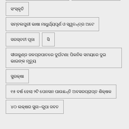
ସଂସ୍କୃତି
ସମ୍ବଲପୁରୀ ଭାଷା ମାଧୁର୍ଯ୍ୟପୂର୍ଣ ଓ ସ୍ୱତନ୍ତ୍ର ଅଟେ
ସରସ୍ବତୀ ପୂଜା
ସି
ସୀତାକୁଣ୍ଡ ଜଳପ୍ରପାତରେ ଦୁର୍ଘଟଣା: ପିକନିକ ସମୟରେ ଦୁଇ
ଭାଇଙ୍କ ମୃତ୍ୟୁ
ସୁରକ୍ଷା
୧୫ ବର୍ଷ ହେଲା ୨ଟି ପେନସନ ପାଉଛନ୍ତି ଅବସରପ୍ରାପ୍ତ ଶିକ୍ଷକ
୪୦ ଲକ୍ଷର ସୁନା–ରୁପା ଜବତ