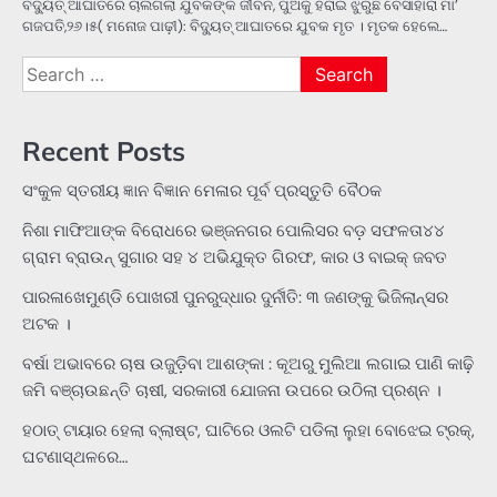
ବିଦ୍ୟୁତ୍‌ ଆଘାତରେ ଚାଲିଗଲା ଯୁବକଙ୍କ ଜୀବନ, ପୁଅକୁ ହରାଇ ଝୁରୁଛି ବେସାହାରା ମା’
ଗଜପତି,୨୬।୫( ମନୋଜ ପାଢ଼ୀ): ବିଦ୍ୟୁତ୍‌ ଆଘାତରେ ଯୁବକ ମୃତ । ମୃତକ ହେଲେ…
Search
for:
Recent Posts
ସଂକୁଳ ସ୍ତରୀୟ ଜ୍ଞାନ ବିଜ୍ଞାନ ମେଳାର ପୂର୍ବ ପ୍ରସ୍ତୁତି ବୈଠକ
ନିଶା ମାଫିଆଙ୍କ ବିରୋଧରେ ଭଞ୍ଜନଗର ପୋଲିସର ବଡ଼ ସଫଳତା୪୪
ଗ୍ରାମ ବ୍ରାଉନ୍ ସୁଗାର ସହ ୪ ଅଭିଯୁକ୍ତ ଗିରଫ, କାର ଓ ବାଇକ୍ ଜବତ
ପାରଳାଖେମୁଣ୍ଡି ପୋଖରୀ ପୁନରୁଦ୍ଧାର ଦୁର୍ନୀତି: ୩ ଜଣଙ୍କୁ ଭିଜିଲାନ୍ସର
ଅଟକ ।
ବର୍ଷା ଅଭାବରେ ଚାଷ ଉଜୁଡ଼ିବା ଆଶଙ୍କା : କୂଅରୁ ମୁଲିଆ ଲଗାଇ ପାଣି କାଢ଼ି
ଜମି ବଞ୍ଚାଉଛନ୍ତି ଚାଷୀ, ସରକାରୀ ଯୋଜନା ଉପରେ ଉଠିଲା ପ୍ରଶ୍ନ ।
ହଠାତ୍‌ ଟାୟାର ହେଲା ବ୍ଲାଷ୍ଟ, ଘାଟିରେ ଓଲଟି ପଡିଲା ଲୁହା ବୋଝେଇ ଟ୍ରକ୍‌,
ଘଟଣାସ୍ଥଳରେ…