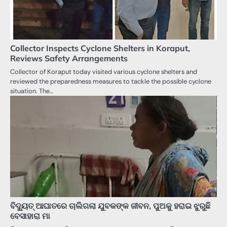
Collector Inspects Cyclone Shelters in Koraput,
Reviews Safety Arrangements
Collector of Koraput today visited various cyclone shelters and
reviewed the preparedness measures to tackle the possible cyclone
situation. The…
ବିଦ୍ୟୁତ୍‌ ଆଘାତରେ ଚାଲିଗଲା ଯୁବକଙ୍କ ଜୀବନ, ପୁଅକୁ ହରାଇ ଝୁରୁଛି
ବେସାହାରା ମା