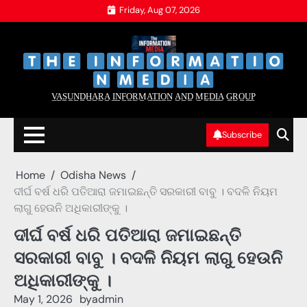
Skip
Friday, Aug 07, 2026
to
content
‌
‌
V̲A̲S̲U̲N̲D̲H̲A̲R̲A̲ I̲N̲F̲O̲R̲M̲A̲T̲I̲O̲N̲ A̲N̲D̲ M̲E̲D̲I̲A̲ G̲R̲O̲U̲P̲
Subscribe
Home
Odisha News
ଦୀର୍ଘ ବର୍ଷ ଧରି ପତିଆରା ଜମାଇଛନ୍ତି ସରକାରୀ ବାବୁ । ବଦଳି ନିୟମ
ଲାଗୁ ହେଉନି ଅଧିକାରୀଙ୍କୁ ।
ଦୀର୍ଘ ବର୍ଷ ଧରି ପତିଆରା ଜମାଇଛନ୍ତି
ସରକାରୀ ବାବୁ । ବଦଳି ନିୟମ ଲାଗୁ ହେଉନି
ଅଧିକାରୀଙ୍କୁ ।
May 1, 2026
by
admin