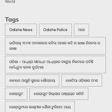
World
Tags
Odisha News
Odisha Police
ଆର
ଇଡିତାଲ୍ ୨୦୨୫ ଅବସରରେ କବିତା ଆସର କବି ର ଭାଷା ନିରବତା ର
ଭାଷା
ଓଡିଶା - ଆନ୍ଧ୍ର ସୀମାନ୍ତ ଆନ୍ଧ୍ରର ବାରୁଆ ନିକଟରେ ଘଟିଛି
ମର୍ମନ୍ତୁଦ ସଡକ ଦୁର୍ଘଟଣା
କାମରେ ଆସୁନି ସୁଲଭ ଶୌଚାଳୟ
କୋଟିଆ ଓଡ଼ିଶାର ଅଂଶ
କୋରାପୁଟ
କୋରାପୁଟ ଜିଲ୍ଲାର ପଞ୍ଚାୟତ ସମିତି
କୋରାପୁଟରେ କାଶ୍ମୀର ଶୈଳୀ ଟୁରିଜମ: ଆୟ