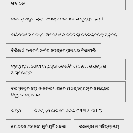
ସଂଗଠନ
ବରଗଡ଼ ଧନୁଯାତ୍ରା: କଂସଙ୍କ ଦରବାରରେ ମୁଖ୍ୟମନ୍ତ୍ରୀ
ବାରିପଦାରେ ଚଳନ୍ତା ଅବସ୍ଥାରେ ଜଳିଗଲା ଇଲେକ୍ଟ୍ରିକ୍ ସ୍କୁଟର୍
ବିଲିଭର୍ସ ଇଷ୍ଟର୍ଣ ଚର୍ଚ୍ଚ ତେଙ୍ଗେଡ଼ାପଥର ଟିକାବାଲି
ବ୍ରହ୍ମପୁର ଧୋବା ବନ୍ଧହୁଡ଼ା ଭେଣ୍ଡିଂ ଜୋନ୍‌ରେ ଭୟଙ୍କର
ଅଗ୍ନିକାଣ୍ଡ
ବ୍ରହ୍ମପୁର ବଡ଼ ଡାକ୍ତରଖାନାରେ ଅସ୍ତ୍ରୋପଚାର ସମୟରେ
ବିଦ୍ୟୁତ ବ୍ୟାଘାତ
ଭତ୍ତା
ଭିଜିଲାନ୍ସ ଜାଲରେ କଟକ CRRI ଥାନା IIC
ମୋଟରସାଇକେଲ ମୁହାଁମୁହିଁ ଧକ୍କା
ଲରମ୍ଭା ମହାବିଦ୍ୟାଳୟ