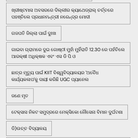
ଖ୍ରୀଷ୍ଟମାସ ଅବସରରେ ଦିଲ୍ଲୀର କ୍ୟାଥେଡ୍ରାଲ୍ ଚର୍ଚ୍ଚରେ
ପହଞ୍ଚିଲେ ପ୍ରଧାନମନ୍ତ୍ରୀ ନରେନ୍ଦ୍ର ମୋଦୀ
ଗଜପତି ଜିଲ୍ଲା ପାଇଁ ଦୁଃଖ
ଗାଇବା ଗ୍ରାମରେ ଦୁଇ ଗୋଷ୍ଠୀ ମୁହାଁ ମୁହିଁରାତି 12.30 ରେ ପହଁଚିଲେ
ଆରକ୍ଷୀ ଅଧିକ୍ଷକ ଏବଂ ଏସ ଡି ପି ଓ
ଛାତ୍ର ମୃତ୍ୟୁ ପାଇଁ KIIT ବିଶ୍ୱବିଦ୍ୟାଳୟର 'ଅବୈଧ
କାର୍ଯ୍ୟକଳାପ'କୁ ଦାୟୀ କରିଛି UGC ପ୍ୟାନେଲ
ଜଣେ ମୃତ
ଟେକ୍ସାସ ନିକଟ ସମୁଦ୍ରରେ ମେକ୍ସିକୋ ନୌସେନା ବିମାନ ଦୁର୍ଘଟଣା
ଡି)ଉଚ୍ଚ ବିଦ୍ୟାଳୟ