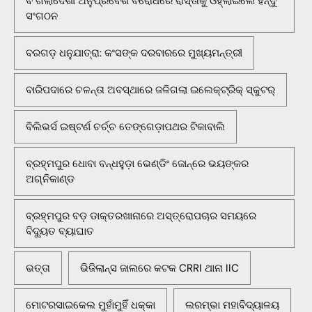
ବଂଗଲାଦେଶୀ ଅନୁପ୍ରବେଶ ବିରୋଧରେ ରାସ୍ତାକୁ ଓହ୍ଲାଇଲେ ହିନ୍ଦୁ
ସଂଗଠନ
ବରଗଡ଼ ଧନୁଯାତ୍ରା: କଂସଙ୍କ ଦରବାରରେ ମୁଖ୍ୟମନ୍ତ୍ରୀ
ବାରିପଦାରେ ଚଳନ୍ତା ଅବସ୍ଥାରେ ଜଳିଗଲା ଇଲେକ୍ଟ୍ରିକ୍ ସ୍କୁଟର୍
ବିଲିଭର୍ସ ଇଷ୍ଟର୍ଣ ଚର୍ଚ୍ଚ ତେଙ୍ଗେଡ଼ାପଥର ଟିକାବାଲି
ବ୍ରହ୍ମପୁର ଧୋବା ବନ୍ଧହୁଡ଼ା ଭେଣ୍ଡିଂ ଜୋନ୍‌ରେ ଭୟଙ୍କର
ଅଗ୍ନିକାଣ୍ଡ
ବ୍ରହ୍ମପୁର ବଡ଼ ଡାକ୍ତରଖାନାରେ ଅସ୍ତ୍ରୋପଚାର ସମୟରେ
ବିଦ୍ୟୁତ ବ୍ୟାଘାତ
ଭତ୍ତା
ଭିଜିଲାନ୍ସ ଜାଲରେ କଟକ CRRI ଥାନା IIC
ମୋଟରସାଇକେଲ ମୁହାଁମୁହିଁ ଧକ୍କା
ଲରମ୍ଭା ମହାବିଦ୍ୟାଳୟ