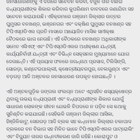
ଜନସାଧାରଣଙ୍କୁ ଏ ଦିଗରେ ସଚେତନ କରିବା, ବିଜୁଳି ତାର ବିଛାଇ
ବନ୍ୟପ୍ରାଣୀଙ୍କ ଶିକାର କରିବାର କୁପରିଣାମ ବାବଦରେ ଜଣାଯିବା ସହ
ସଚେତନ କରାଯାଉଛି। ଏହିକ୍ରମରେ ଗଞ୍ଜାମ ଜିଲ୍ଲାର ଉତ୍ତର
ଘୁମୁସର ବନଖଣ୍ଡ, ଭଞ୍ଜନଗର ଏବଂ ଦକ୍ଷିଣ ଘୁମୁସର ବନଖଣ୍ଡ ସହ
ଟିପିଏସ୍ଓଡିଏଲ ପ୍ରତି ମାସରେ ଆୟୋଜିତ ମାସିକ ସମୀକ୍ଷା
ବୈଠକରେ ଭାଗ ନେଉଛି। ଏହି ବୈଠକରେ ବନଖଣ୍ଡ ଅଧିକାରୀଙ୍କ
ସମେତ ଏସିଏଫ୍ ଏବଂ ଟିପିଏସ୍ଓଡିଏଲର ଅଧୀକ୍ଷଣ ଯନ୍ତ୍ରୀ,
କାର୍ଯ୍ୟନିର୍ବାହୀ ଯନ୍ତ୍ରୀ ଏବଂ ବିଭିନ୍ନ ସେକ୍ସନର ମୁଖ୍ୟମାନେ ଯୋଗ
ଦେଉଛନ୍ତି। ଏହି ପ୍ରୟାସ ଫଳରେ ଜଗନ୍ନାଥ ପ୍ରସାଦ, ଟିଲିସିଙ୍ଗି,
ସୋରଡ଼ା, କଣ୍ଟେଇପାଲ୍ଲୀ, କ୍ଷେତ୍ରୀୟବରପୁର, ବେଲଗୁଣ୍ଠା ଏବଂ
ବଡ଼ଗଡ଼ ଆଦି ଅଞ୍ଚଳର ଜନସାଧାରଣ ଉପକୃତ ହୋଇଛନ୍ତି ।
ଏହି ଅଞ୍ଚଳଗୁଡ଼ିକ ଜଙ୍ଗଲ ସଂଲଗ୍ନ ଅଟେ ଏଥିସହିତ ଶସ୍ୟକ୍ଷେତ୍ର
ଥିବାରୁ ଉଭୟ ବନ୍ୟପ୍ରାଣୀ ଏବଂ ବନ୍ୟପ୍ରାଣୀଙ୍କ ଶିକାର ଯୋଗୁଁ
ସାଧାରଣ ଲୋକଙ୍କ ଜୀବନ ଯେଭଳି ବିପଦରେ ନ ପଡ଼ିବ ସେ କଥାକୁ
ସୁନିଶ୍ଚିତ କରାଯାଇଛି। ସେହିଭଳି ଗଞ୍ଜାମ ଜିଲ୍ଲାର ଆସିକା,
ହିଞ୍ଜିଳିକାଟୁ, ସେରଗଡ଼ ଆଦି ବ୍ଲକ ସହ କନ୍ଧମାଳ ଜିଲ୍ଲାର ଚକାପାଦ
ବ୍ଲକରେ ବନ ବିଭାଗ ସହ ମିଳିତ ଭାବେ ଟିପିଏସ୍ଓଡିଏଲର ପାଟ୍ରୋଲିଂ
ଏବଂ ବିଦ୍ୟୁତ ତାରର ଉନ୍ନତୀକରଣ ଜାରି ରହିଛି। କୋରାପୁଟ ଓ