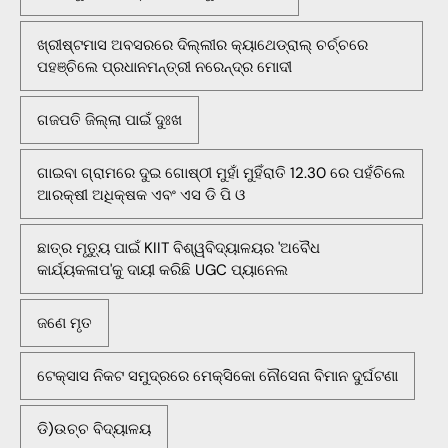
ଖ୍ରୀଷ୍ଟମାସ ଅବସରରେ ଦିଲ୍ଲୀର କ୍ୟାଥେଡ୍ରାଲ୍ ଚର୍ଚ୍ଚରେ
ପହଞ୍ଚିଲେ ପ୍ରଧାନମନ୍ତ୍ରୀ ନରେନ୍ଦ୍ର ମୋଦୀ
ଗଜପତି ଜିଲ୍ଲା ପାଇଁ ଦୁଃଖ
ଗାଇବା ଗ୍ରାମରେ ଦୁଇ ଗୋଷ୍ଠୀ ମୁହାଁ ମୁହିଁରାତି 12.30 ରେ ପହଁଚିଲେ
ଆରକ୍ଷୀ ଅଧିକ୍ଷକ ଏବଂ ଏସ ଡି ପି ଓ
ଛାତ୍ର ମୃତ୍ୟୁ ପାଇଁ KIIT ବିଶ୍ୱବିଦ୍ୟାଳୟର 'ଅବୈଧ
କାର୍ଯ୍ୟକଳାପ'କୁ ଦାୟୀ କରିଛି UGC ପ୍ୟାନେଲ
ଜଣେ ମୃତ
ଟେକ୍ସାସ ନିକଟ ସମୁଦ୍ରରେ ମେକ୍ସିକୋ ନୌସେନା ବିମାନ ଦୁର୍ଘଟଣା
ଡି)ଉଚ୍ଚ ବିଦ୍ୟାଳୟ