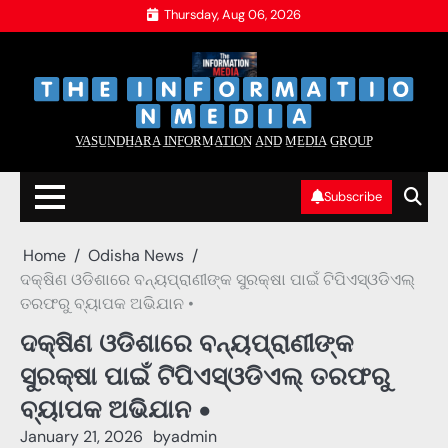
Skip
Thursday, Aug 06, 2026
to
content
‌
‌
V̲A̲S̲U̲N̲D̲H̲A̲R̲A̲ I̲N̲F̲O̲R̲M̲A̲T̲I̲O̲N̲ A̲N̲D̲ M̲E̲D̲I̲A̲ G̲R̲O̲U̲P̲
Subscribe
Home
Odisha News
ଦକ୍ଷିଣ ଓଡିଶାରେ ବନ୍ୟପ୍ରାଣୀଙ୍କ ସୁରକ୍ଷା ପାଇଁ ଟିପିଏସ୍ଓଡିଏଲ୍
ତରଫରୁ ବ୍ୟାପକ ଅଭିଯାନ •
ଦକ୍ଷିଣ ଓଡିଶାରେ ବନ୍ୟପ୍ରାଣୀଙ୍କ
ସୁରକ୍ଷା ପାଇଁ ଟିପିଏସ୍ଓଡିଏଲ୍ ତରଫରୁ
ବ୍ୟାପକ ଅଭିଯାନ •
January 21, 2026
by
admin