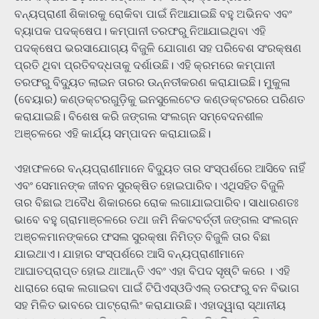
ବନ୍ୟପ୍ରାଣୀ ଶିକାରକୁ ରୋକିବା ପାଇଁ ନିଆଯାଇଛି ବହୁ ଅଭିନବ ଏବଂ
ବ୍ୟାପକ ପଦକ୍ଷେପ। କମ୍ପାନୀ ତରଫରୁ ନିଆଯାଇଥିବା ଏହି
ପଦକ୍ଷେପ ଭରସାଯୋଗ୍ୟ ବିଜୁଳି ଯୋଗାଣ ସହ ପରିବେଶ ସଂରକ୍ଷଣ
ପ୍ରତି ଥିବା ପ୍ରତିବଦ୍ଧତାକୁ ଦର୍ଶାଉଛି। ଏହି କ୍ରମରେ କମ୍ପାନୀ
ତରଫରୁ ବିଦ୍ୟୁତ ଲାଇନ ତାରର ଉନ୍ନତୀକରଣ କରାଯାଇଛି। ମୁକୁଳା
(ବେୟାର) କଣ୍ଡକ୍ଟରଗୁଡ଼ିକୁ ଇନସୁଲେଟେଡ କଣ୍ଡକ୍ଟରରେ ପରିଣତ
କରାଯାଇଛି। ବିଶେଷ କରି ଜଙ୍ଗଲ ସଂଲଗ୍ନ ସମ୍ବେଦନଶୀଳ
ଅଞ୍ଚଳରେ ଏହି କାର୍ଯ୍ୟ ସମ୍ପାଦନ କରାଯାଇଛି।
ଏହାଫଳରେ ବନ୍ୟପ୍ରାଣୀମାନେ ବିଦ୍ୟୁତ ତାର ସଂସ୍ପର୍ଶରେ ଆସିବେ ନାହିଁ
ଏବଂ ସେମାନଙ୍କ ଜୀବନ ସୁରକ୍ଷିତ ହୋଇପାରିବ। ଏଥିସହିତ ବିଜୁଳି
ତାର ବିଛାଇ ଅବୈଧ ଶିକାରରେ ରୋକ ଲଗାଯାଇପାରିବ। ସାଧାରଣତଃ
ଭାବେ ବହୁ ଗ୍ରାମାଞ୍ଚଳରେ ତଥା ଜମି ନିକଟବର୍ତ୍ତୀ ଜଙ୍ଗଲ ସଂଲଗ୍ନ
ଅଞ୍ଚଳମାନଙ୍କରେ ଫସଲ ସୁରକ୍ଷା ନିମିତ୍ତ ବିଜୁଳି ତାର ବିଛା
ଯାଇଥାଏ। ଯାହାର ସଂସ୍ପର୍ଶରେ ଆସି ବନ୍ୟପ୍ରାଣୀମାନେ
ଆଘାତପ୍ରାପ୍ତ ହୋଇ ଥାଆନ୍ତି ଏବଂ ଏହା ବିପଦ ସୃଷ୍ଟି କରେ । ଏହି
ଧାରାରେ ରୋକ ଲଗାଇବା ପାଇଁ ଟିପିଏସ୍ଓଡିଏଲ୍ ତରଫରୁ ବନ ବିଭାଗ
ସହ ମିଳିତ ଭାବରେ ପାଟ୍ରୋଲିଂ କରାଯାଉଛି। ଏହାଦ୍ୱାରା ସ୍ଥାନୀୟ