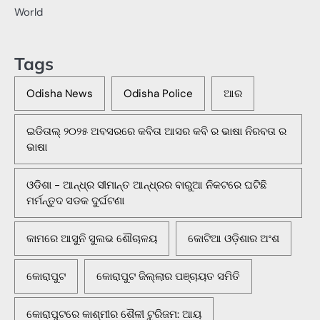
World
Tags
Odisha News
Odisha Police
ଆର
ଇଡିତାଲ୍ ୨୦୨୫ ଅବସରରେ କବିତା ଆସର କବି ର ଭାଷା ନିରବତା ର
ଭାଷା
ଓଡିଶା - ଆନ୍ଧ୍ର ସୀମାନ୍ତ ଆନ୍ଧ୍ରର ବାରୁଆ ନିକଟରେ ଘଟିଛି
ମର୍ମନ୍ତୁଦ ସଡକ ଦୁର୍ଘଟଣା
କାମରେ ଆସୁନି ସୁଲଭ ଶୌଚାଳୟ
କୋଟିଆ ଓଡ଼ିଶାର ଅଂଶ
କୋରାପୁଟ
କୋରାପୁଟ ଜିଲ୍ଲାର ପଞ୍ଚାୟତ ସମିତି
କୋରାପୁଟରେ କାଶ୍ମୀର ଶୈଳୀ ଟୁରିଜମ: ଆୟ