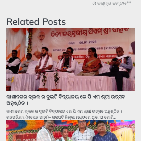
ଓ ବସ୍ତ୍ର ବଣ୍ଟନ**
Related Posts
କାଶୀନଗର ବ୍ଲକ ର ଦୁଇଟି ବିଦ୍ୟାଳୟ ରେ ପି ଏମ ଶ୍ରୀ ଉତ୍ସବ
ଅନୁଷ୍ଠିତ ।
କାଶୀନଗର ବ୍ଲକ ର ଦୁଇଟି ବିଦ୍ୟାଳୟ ରେ ପି ଏମ ଶ୍ରୀ ଉତ୍ସବ ଅନୁଷ୍ଠିତ ।
ଗଜପତି,୬.୧.(ମନୋଜ ପାଢ଼ୀ)- ଗଜପତି ଜିଲ୍ଲା ମଧ୍ୟରେ ଥିବା 13 ଗୋଟି…