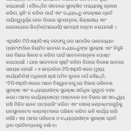
କରାଯାଉଛି । ଦୈନନ୍ଦିନ ଜୀବନରେ ସୁରକ୍ଷିତ ଅଭ୍ୟାସକୁ ଗ୍ରହଣ
କରିବା, ହୁକିଂ ନ କରିବା ପାଇଁ ଏବଂ ବନ୍ୟଜନ୍ତୁ ସଂରକ୍ଷଣ ପ୍ରତି
ଦାୟିତ୍ୱପୂର୍ଣ୍ଣ ହେବା ଦିଗରେ ସୂଚନାମୂଳକ, ଶିକ୍ଷଣୀୟ ଏବଂ
ଯୋଗାଯୋଗ ଭିତ୍ତିକ(ଆଇଇସି) ସାମଗ୍ରୀ ବଣ୍ଟନ କରାଯାଉଛି ।
ଏଥିସହିତ ଟିପିଏସ୍ଓଡିଏଲ୍ ତରଫରୁ ତାର ସାମାଜିକ ଗଣମାଧ୍ୟମ
ପ୍ଲାଟଫର୍ମରେ ନିୟମିତ ଭାବରେ ବନ୍ୟଜନ୍ତୁଙ୍କ ସୁରକ୍ଷା ଏବଂ ବିଜୁଳି
ତାର ବିଛାଇ ଶିକାର ନ କରିବା ପାଇଁ ସଚେତନତାମୂଳକ ପୋଷ୍ଟ
କରାଯାଉଛି । ଯାହା ସଚେତନତା ସୃଷ୍ଟି କରିବା ଦିଗରେ ବିଶେଷ ଭାବରେ
ସହାୟକ ହେଉଛି । ଏ ସମ୍ପର୍କରେ ଟିପିଏସ୍ଓଡିଏଲର ମୁଖ୍ୟ
କାର୍ଯ୍ୟନିର୍ବାହୀ ଅଧିକାରୀ ଶ୍ରୀ ଅମିତ କୁମାର ଗର୍ଗ କହିଛନ୍ତି,
“ଟିପିଏସ୍ଓଡିଏଲରେ ଆମେ ବିଶ୍ୱାସ କରୁ ଯେ ବିକାଶ ପରିବେଶ
ସୁରକ୍ଷା ଏବଂ ବନ୍ୟପ୍ରାଣୀଙ୍କ ସୁରକ୍ଷା ସର୍ବାଧିକ ଗୁରୁତ୍ବ ବହନ
କରେ। ଆମର କାର୍ଯ୍ୟକ୍ଷେତ୍ର ଅଞ୍ଚଳରେ ବନ ବିଭାଗ ସହ ସମନ୍ୱୟ
ରଖି ମିଳିତ ଭାବେ ପାଟ୍ରୋଲିଂ କରିବା ଏବଂ ଖୋଲା କଣ୍ଡକ୍ଟରଗୁଡ଼ିକୁ
ଇନସୁଲେଟେଡ କଣ୍ଡକ୍ଟରରେ ପରିଣତ କରିବା ଭଳି କାର୍ଯ୍ୟ ଜାରି
ରହିଛି। ଏହା ଆମର ପରିବେଶ ଓ ବନ୍ୟପ୍ରାଣୀଙ୍କ ସୁରକ୍ଷା ପ୍ରତି
ଥିବା ପ୍ରତିବଦ୍ଧତାକୁ ଦର୍ଶାଏ।