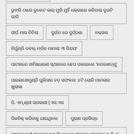
ଡୁଙ୍ଗି ଠାରେ ବୁଲେଟ କାର୍ ମୁହାଁ ମୁହିଁ ଧକ୍କାରେ ଜଳିଗଲା ଦୁଇଟି
ଗାଡି
ଦୀର୍ଘ ମାସ ବିତିଲା
ଦୁର୍ଗମ ରେ ଦୁର୍ଦ୍ଦଶା
ନକ୍ସଲ
ନିର୍ଗୁଣ୍ଡି ଡବଲ୍ ମର୍ଡର ମାମଲା: ୩ ଗିରଫ
ପାଟନାରେ ସର୍ବସାଧାରଣ ସ୍ଥାନରେ ଛେପ ପକାଇଲେ ‘ନଗରଶତ୍ରୁ’
ପାରଳାଖେମୁଣ୍ଡି ପୁଲିସର ବଡ଼ ସଫଳତା: ୪ଟି ଚୋରି ମାମଲାର
ଖୁଲାସା
ପି. ଏମ୍.ଶ୍ରୀ ସରକାରୀ (ଏସ.ଏସ
ପିକନିକ୍‌ କରିବାକୁ ଯାଇଥିଲେ
ପୁରାଣ ପ୍ରସିଦ୍ଧ