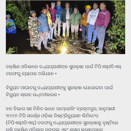
ଦକ୍ଷିଣ ଓଡିଶାରେ ବନ୍ୟପ୍ରାଣୀଙ୍କ ସୁରକ୍ଷା ପାଇଁ ଟିପିଏସ୍ଓଡିଏଲ୍
ତରଫରୁ ବ୍ୟାପକ ଅଭିଯାନ •
ବିଦ୍ୟୁତ ଆଘାତରୁ ବନ୍ୟପ୍ରାଣୀଙ୍କୁ ସୁରକ୍ଷା ଯୋଗାଇବା ପାଇଁ
ବିଦ୍ୟୁତ ଲାଇନ ଉନ୍ନତୀକରଣ •
ବନ ବିଭାଗ ସହ ମିଳିତ ଭାବେ ପାଟ୍ରୋଲିଂ ବ୍ରହ୍ମପୁର, ଜାନୁଆରୀ
୨୦୨୬: ଟିପି ସଦର୍ଣ୍ଣ ଓଡ଼ିଶା ଡିଷ୍ଟ୍ରିବ୍ୟୁସନ ଲିମିଟେଡ
(ଟିପିଏସ୍ଓଡିଏଲ୍) ତରଫରୁ ବନ୍ୟପ୍ରାଣୀଙ୍କ ସୁରକ୍ଷାକୁ ଦୃଷ୍ଟିରେ
ରଖି ଦକ୍ଷିଣ ଓଡ଼ିଶାର ଜଙ୍ଗଲ ଏବଂ ଶସ୍ୟ କ୍ଷେତ୍ରରେ