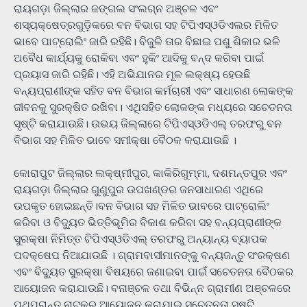
ରାୟଗଡ଼ା ଜିଲ୍ଲାର ଜଙ୍ଗଲ ସଂଲଗ୍ନ ଅଞ୍ଚଳ ଏବଂ
ଶସ୍ୟକ୍ଷେତ୍ରଗୁଡ଼ିକରେ ବନ ବିଭାଗ ସହ ଟିପିଏସ୍ଓଡିଏଲର ମିଳିତ
ଭାବେ ପାଟ୍ରୋଲିଂ ଜାରି ରହିଛି। ବିଜୁଳି ତାର ବିଛାଇ ପଶୁ ଶିକାର ଭଳି
ଅବୈଧ କାର୍ଯ୍ୟକୁ ରୋକିବା ଏବଂ ହୁକିଂ ଆଦିକୁ ବନ୍ଦ କରିବା ପାଇଁ
ପ୍ରୟାସ ଜାରି ରହିଛି। ଏହି ଅଭିଯାନର ମୂଳ ଲକ୍ଷ୍ୟ ହେଉଛି
ବନ୍ୟପ୍ରାଣୀଙ୍କ ସହିତ ବନ ବିଭାଗ କର୍ମଚାରୀ ଏବଂ ସାଧାରଣ ଲୋକଙ୍କ
ଜୀବନକୁ ସୁରକ୍ଷିତ ରଖିବା। ଏଥିସହିତ ଲୋକଙ୍କ ମଧ୍ୟରେ ସଚେତନତା
ସୃଷ୍ଟି କରାଯାଉଛି। ଉଭୟ ଜିଲ୍ଲାରେ ଟିପିଏସ୍ଓଡିଏଲ୍ ତରଫରୁ ବନ
ବିଭାଗ ସହ ମିଳିତ ଭାବେ ସମୀକ୍ଷା ବୈଠକ କରାଯାଉଛି ।
କୋରାପୁଟ ଜିଲ୍ଲାର ଲକ୍ଷ୍ମୀପୁର, କାକିରିଗୁମ୍ମା, ଦଶମନ୍ତପୁର ଏବଂ
ରାୟଗଡ଼ା ଜିଲ୍ଲାର ଗୁଣୁପୁର ଉପଖଣ୍ଡର ଜନସାଧାରଣ ଏଥିରେ
ଉପକୃତ ହୋଇଛନ୍ତି।ବନ ବିଭାଗ ସହ ମିଳିତ ଭାବରେ ପାଟ୍ରୋଲିଂ
କରିବା ଓ ବିଦ୍ୟୁତ ଭିତ୍ତିଭୂମିର ବିକାଶ କରିବା ସହ ବନ୍ୟପ୍ରାଣୀଙ୍କ
ସୁରକ୍ଷା ନିମିତ୍ତ ଟିପିଏସ୍ଓଡିଏଲ୍ ତରଫରୁ ଅନ୍ୟାନ୍ୟ ବ୍ୟାପକ
ପଦକ୍ଷେପ ନିଆଯାଉଛି । ଗ୍ରାମବାସୀମାନଙ୍କୁ ବନ୍ୟଜନ୍ତୁ ସଂରକ୍ଷଣ
ଏବଂ ବିଦ୍ୟୁତ ସୁରକ୍ଷା ବିଷୟରେ ଜଣାଇବା ପାଇଁ ସଚେତନତା ବୈଠକର
ଆୟୋଜନ କରାଯାଉଛି। ବନାଞ୍ଚଳ ତଥା ବିଭିନ୍ନ ଗ୍ରାମୀଣ ଅଞ୍ଚଳରେ
ପଥପ୍ରାନ୍ତ ନାଟକର ଆୟୋଜନ କରାଯାଇ ସଚେତନତା ସୃଷ୍ଟି