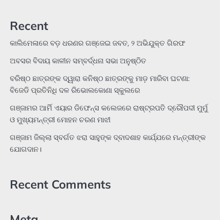
Recent
କାଲିମେଳାରେ ବଡ଼ ଧରଣର ଗଞ୍ଜେଇ ଜବତ, ୨ ଅଭିଯୁକ୍ତ ଗିରଫ
ଅବସର ବିଦାୟ କାଳୀନ ସମ୍ବର୍ଦ୍ଧନା ସଭା ଅନୁଷ୍ଠିତ
ବରିଷ୍ଠ ଛାତ୍ରଙ୍କ ଦ୍ୱାରା କନିଷ୍ଠ ଛାତ୍ରଙ୍କୁ ମାଡ଼ ମାରିବା ଘଟଣା:
ବିଜେଡି ପ୍ରତିନିଧି ଦଳ ରିଭୋଲକୋଣା ସ୍କୁଲରେ
ଗଞ୍ଜାମର ଆର୍ମି ଏୟାର ଡିଫେନ୍ସ କଲେଜରେ ରାଷ୍ଟ୍ରପତି ଦ୍ରୌପଦୀ ମୁର୍ମୁ
ଓ ମୁଖ୍ୟମନ୍ତ୍ରୀ ମୋହନ ଚରଣ ମାଝୀ
ଗଞ୍ଜାମ ଜିଲ୍ଲା ସ୍ବର୍ଗତ ଝରା ସାହୁଙ୍କ ଦ୍ବାଦଶାହ କାର୍ଯ୍ଯରେ ମନ୍ତ୍ରୀଙ୍କ
ଯୋଗଦାନ।
Recent Comments
Meta