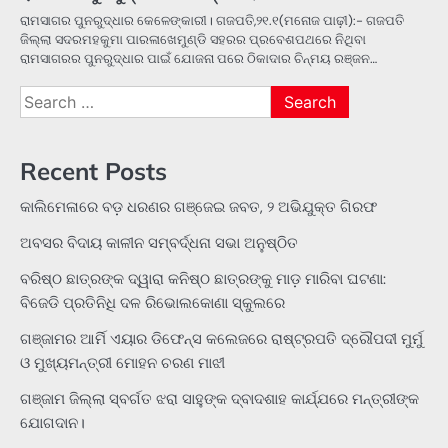
ରାମସାଗର ପୁନରୁଦ୍ଧାର କେଳେଙ୍କାରୀ। ଗଜପତି,୨୧.୧(ମନୋଜ ପାଢ଼ୀ):- ଗଜପତି
ଜିଲ୍ଲା ସଦରମହକୁମା ପାରଳାଖେମୁଣ୍ଡି ସହରର ପ୍ରବେଶପଥରେ ନିଥିବା
ରାମସାଗରର ପୁନରୁଦ୍ଧାର ପାଇଁ ଯୋଜନା ପରେ ଠିକାଦାର ଚିନ୍ମୟ ରଞ୍ଜନ…
Search
for:
Recent Posts
କାଲିମେଳାରେ ବଡ଼ ଧରଣର ଗଞ୍ଜେଇ ଜବତ, ୨ ଅଭିଯୁକ୍ତ ଗିରଫ
ଅବସର ବିଦାୟ କାଳୀନ ସମ୍ବର୍ଦ୍ଧନା ସଭା ଅନୁଷ୍ଠିତ
ବରିଷ୍ଠ ଛାତ୍ରଙ୍କ ଦ୍ୱାରା କନିଷ୍ଠ ଛାତ୍ରଙ୍କୁ ମାଡ଼ ମାରିବା ଘଟଣା:
ବିଜେଡି ପ୍ରତିନିଧି ଦଳ ରିଭୋଲକୋଣା ସ୍କୁଲରେ
ଗଞ୍ଜାମର ଆର୍ମି ଏୟାର ଡିଫେନ୍ସ କଲେଜରେ ରାଷ୍ଟ୍ରପତି ଦ୍ରୌପଦୀ ମୁର୍ମୁ
ଓ ମୁଖ୍ୟମନ୍ତ୍ରୀ ମୋହନ ଚରଣ ମାଝୀ
ଗଞ୍ଜାମ ଜିଲ୍ଲା ସ୍ବର୍ଗତ ଝରା ସାହୁଙ୍କ ଦ୍ବାଦଶାହ କାର୍ଯ୍ଯରେ ମନ୍ତ୍ରୀଙ୍କ
ଯୋଗଦାନ।