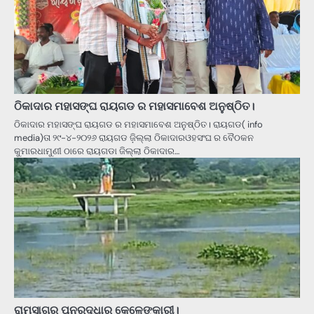
ଠିକାଦାର ମହାସଙ୍ଘ ରାୟଗଡ ର ମହାସମାବେଶ ଅନୁଷ୍ଠିତ।
ଠିକାଦାର ମହାସଙ୍ଘ ରାୟଗଡ ର ମହାସମାବେଶ ଅନୁଷ୍ଠିତ। ରାୟଗଡ( info
media)ତା ୨୯-୪-୨୦୨୬ ରାୟଗଡ ଜ଼ିଲ୍ଲା ଠିକାଦାରଓହସଂଘ ର ବୈଠକନ
କୁମାରଧାମୁଣୀ ଠାରେ ରାୟଗଡା ଜିଲ୍ଲା ଠିକାଦାର…
ରାମସାଗର ପୁନରୁଦ୍ଧାର କେଳେଙ୍କାରୀ।