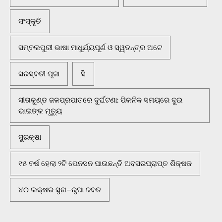
ସଂସ୍କୃତି
ସମ୍ବଲପୁରୀ ଭାଷା ମାଧୁର୍ଯ୍ୟପୂର୍ଣ ଓ ସ୍ୱତନ୍ତ୍ର ଅଟେ
ସରସ୍ବତୀ ପୂଜା
ସି
ସୀତାକୁଣ୍ଡ ଜଳପ୍ରପାତରେ ଦୁର୍ଘଟଣା: ପିକନିକ ସମୟରେ ଦୁଇ
ଭାଇଙ୍କ ମୃତ୍ୟୁ
ସୁରକ୍ଷା
୧୫ ବର୍ଷ ହେଲା ୨ଟି ପେନସନ ପାଉଛନ୍ତି ଅବସରପ୍ରାପ୍ତ ଶିକ୍ଷକ
୪୦ ଲକ୍ଷର ସୁନା–ରୁପା ଜବତ