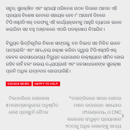
ସବୁଜ, ସୁରକ୍ଷିତ ଏବଂ ସ୍ଥାୟୀ ପରିବେଶ ଗଠନ ଦିଗରେ ଆମର ଏହି
ପ୍ରୟାସ ବିଶେଷ ଭାବରେ ସହାୟକ ହେବ।” ଆଗାମୀ ଦିନରେ
ଟିପିଏସ୍ଓଡିଏଲ୍ ତରଫରୁ ଏହି କାର୍ଯ୍ୟକ୍ରମକୁ ଆହୁରି ବ୍ୟାପକ ଭାବେ
କରାଯିବା ସହ ବହୁ ଅଞ୍ଚଳରେ ଏପରି ପଦକ୍ଷେପ ନିଆଯିବ।
ବିଦ୍ୟୁତ ଭିତ୍ତିଭୂମିର ବିକାଶ ସାଙ୍ଗକୁ, ବନ ବିଭାଗ ସହ ମିଳିତ ଭାବେ
ପାଟ୍ରୋଲିଂ ଏବଂ ସମନ୍ବୟ ରକ୍ଷା କରିବା ଦ୍ୱାରା ଟିପିଏସ୍ଓଡିଏଲ୍
କେବଳ ଭରସାଯୋଗ୍ୟ ବିଦ୍ୟୁତ ଯୋଗାଣର ଲକ୍ଷ୍ୟରେ ସୀମିତ ହୋଇ
ରହିବ ନାହିଁ ବରଂ ଉଭୟ ବନ୍ୟପ୍ରାଣୀ ଏବଂ ଜନସାଧାରଣଙ୍କ ସୁରକ୍ଷା
ପ୍ରତି ଅଧିକ ଯତ୍ନବାନ ହୋଇପାରିଛି।
ODISHA NEWS
HAPPY TO HELP
ଟିକାବାଲିରେ ଲୋକକଳା
*ବଲାଙ୍ଗିରରେ ସମାଜ ସେବାର
Post
ମହୋତ୍ସବକୁନେଇ ଅନୁଷ୍ଠିତ
ମହାନ ଉଦାହରଣ: ସହଯୋଗ
navigation
ହେଲା ପ୍ରସ୍ତୁତି ବୈଠକ
ଫାଉଣ୍ଡେସନ୍ ଓ CNC
କଲେଜର ସଂଯୁକ୍ତ ପ୍ରୟାସରେ
୭୦୦ରୁ ଅଧିକ ଲୋକଙ୍କୁ ଖାଦ୍ୟ