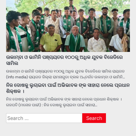
ଉକାମ୍ବା ଓ ଭାମିନି ପଞ୍ଚାୟତର ୧୦୦ରୁ ଅଧିକ ଯୁବକ ବିଜେଡିରେ
ସାମିଲ
ଉକାମ୍ବା ଓ ଭାମିନି ପଞ୍ଚାୟତର ୧୦୦ରୁ ଅଧିକ ଯୁବକ ବିଜେଡିରେ ସାମିଲ ରାୟଗଡ
(Info media) ରାୟଗଡ ଜିଲ୍ଲା ରାମନାଗୁଡା ବ୍ଲକ ଅନ୍ତର୍ଗତ ଉକାମ୍ବା ଓ ଭାମିନି…
ନିଜ ଦୋଷକୁ ଲୁଚାଇବା ପାଇଁ ଅଭିଭାବକ ଙ୍କ ସାହାରା ନେଲେ ପ୍ରଧାନ
ଶିକ୍ଷକ ।
ନିଜ ଦୋଷକୁ ଲୁଚାଇବା ପାଇଁ ଅଭିଭାବକ ଙ୍କ ସାହାରା ନେଲେ ପ୍ରଧାନ ଶିକ୍ଷକ ।
ଗଜପତି (ମନୋଜ ପାଢୀ) : ନିଜ ଦୋଷକୁ ଲୁଚାଇବା ପାଇଁ ସାହାରା…
Search
for: