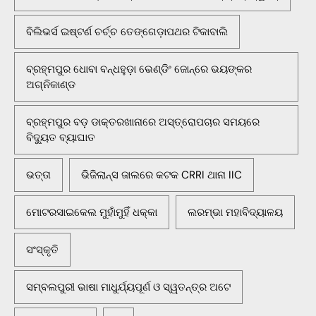
ବିଲିଭର୍ସ ଇଷ୍ଟର୍ଣ ଚର୍ଚ୍ଚ ତେଙ୍ଗେଡ଼ାପଥର ଟିକାବାଲି
ବ୍ରହ୍ମପୁର ଧୋବା ବନ୍ଧହୁଡ଼ା ଭେଣ୍ଡିଂ ଜୋନ୍‌ରେ ଭୟଙ୍କର
ଅଗ୍ନିକାଣ୍ଡ
ବ୍ରହ୍ମପୁର ବଡ଼ ଡାକ୍ତରଖାନାରେ ଅସ୍ତ୍ରୋପଚାର ସମୟରେ
ବିଦ୍ୟୁତ ବ୍ୟାଘାତ
ଭତ୍ତା
ଭିଜିଲାନ୍ସ ଜାଲରେ କଟକ CRRI ଥାନା IIC
ମୋଟରସାଇକେଲ ମୁହାଁମୁହିଁ ଧକ୍କା
ଲରମ୍ଭା ମହାବିଦ୍ୟାଳୟ
ସଂସ୍କୃତି
ସମ୍ବଲପୁରୀ ଭାଷା ମାଧୁର୍ଯ୍ୟପୂର୍ଣ ଓ ସ୍ୱତନ୍ତ୍ର ଅଟେ