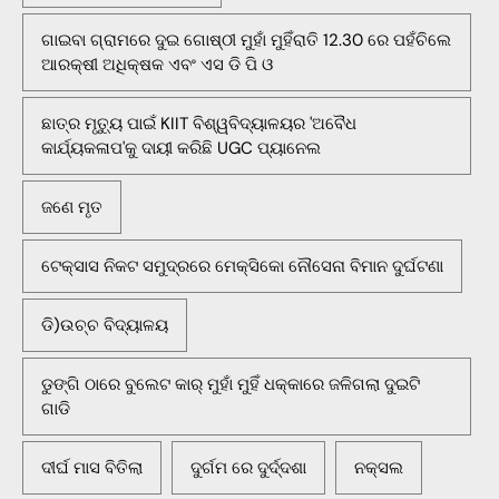
ଗାଇବା ଗ୍ରାମରେ ଦୁଇ ଗୋଷ୍ଠୀ ମୁହାଁ ମୁହିଁରାତି 12.30 ରେ ପହଁଚିଲେ
ଆରକ୍ଷୀ ଅଧିକ୍ଷକ ଏବଂ ଏସ ଡି ପି ଓ
ଛାତ୍ର ମୃତ୍ୟୁ ପାଇଁ KIIT ବିଶ୍ୱବିଦ୍ୟାଳୟର 'ଅବୈଧ
କାର୍ଯ୍ୟକଳାପ'କୁ ଦାୟୀ କରିଛି UGC ପ୍ୟାନେଲ
ଜଣେ ମୃତ
ଟେକ୍ସାସ ନିକଟ ସମୁଦ୍ରରେ ମେକ୍ସିକୋ ନୌସେନା ବିମାନ ଦୁର୍ଘଟଣା
ଡି)ଉଚ୍ଚ ବିଦ୍ୟାଳୟ
ଡୁଙ୍ଗି ଠାରେ ବୁଲେଟ କାର୍ ମୁହାଁ ମୁହିଁ ଧକ୍କାରେ ଜଳିଗଲା ଦୁଇଟି
ଗାଡି
ଦୀର୍ଘ ମାସ ବିତିଲା
ଦୁର୍ଗମ ରେ ଦୁର୍ଦ୍ଦଶା
ନକ୍ସଲ