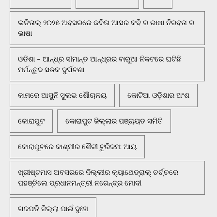
ଇଡିତାଲ୍ ୨୦୨୫ ଅବସରରେ କବିତା ଆସର କବି ର ଭାଷା ନିରବତା ର
ଭାଷା
ଓଡିଶା - ଆନ୍ଧ୍ର ସୀମାନ୍ତ ଆନ୍ଧ୍ରର ବାରୁଆ ନିକଟରେ ଘଟିଛି
ମର୍ମନ୍ତୁଦ ସଡକ ଦୁର୍ଘଟଣା
କାମରେ ଆସୁନି ସୁଲଭ ଶୌଚାଳୟ
କୋଟିଆ ଓଡ଼ିଶାର ଅଂଶ
କୋରାପୁଟ
କୋରାପୁଟ ଜିଲ୍ଲାର ପଞ୍ଚାୟତ ସମିତି
କୋରାପୁଟରେ କାଶ୍ମୀର ଶୈଳୀ ଟୁରିଜମ: ଆୟ
ଖ୍ରୀଷ୍ଟମାସ ଅବସରରେ ଦିଲ୍ଲୀର କ୍ୟାଥେଡ୍ରାଲ୍ ଚର୍ଚ୍ଚରେ
ପହଞ୍ଚିଲେ ପ୍ରଧାନମନ୍ତ୍ରୀ ନରେନ୍ଦ୍ର ମୋଦୀ
ଗଜପତି ଜିଲ୍ଲା ପାଇଁ ଦୁଃଖ