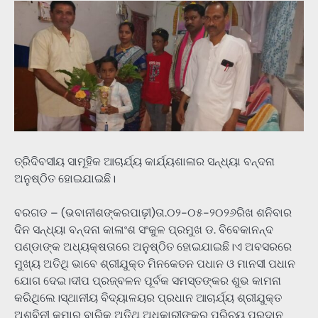
ତ୍ରିଦିବସୀୟ ସାମୂହିକ ଆଚାର୍ଯ୍ୟ କାର୍ଯ୍ୟଶାଳାର ସନ୍ଧ୍ୟା ବନ୍ଦନା
ଅନୁଷ୍ଠିତ ହୋଇଯାଇଛି।
ବରଗଡ – (ଭବାନୀଶଙ୍କରପାଢ଼ୀ)ତା.୦୨-୦୫-୨୦୨୬ରିଖ ଶନିବାର
ଦିନ ସନ୍ଧ୍ୟା ବନ୍ଦନା କାଳାଂଶ ସଂକୁଳ ପ୍ରମୁଖ ଡ. ବିବେକାନନ୍ଦ
ପଣ୍ଡାଙ୍କ ଅଧ୍ୟକ୍ଷତାରେ ଅନୁଷ୍ଠିତ ହୋଇଯାଇଛି।ଏ ଅବସରରେ
ମୁଖ୍ୟ ଅତିଥି ଭାବେ ଶ୍ରୀଯୁକ୍ତ ମିନକେତନ ପଧାନ ଓ ମାନସୀ ପଧାନ
ଯୋଗ ଦେଇ।ଦୀପ ପ୍ରଜ୍ବଳନ ପୂର୍ବକ ସମସ୍ତଙ୍କର ଶୁଭ କାମନା
କରିଥିଲେ।ସ୍ଥାନୀୟ ବିଦ୍ୟାଳୟର ପ୍ରଧାନ ଆଚାର୍ଯ୍ୟ ଶ୍ରୀଯୁକ୍ତ
ଅଶ୍ବିନୀ କୁମାର ବାରିକ ଅତିଥି ଅଧିକାରୀଙ୍କର ପରିଚୟ ପ୍ରଦାନ