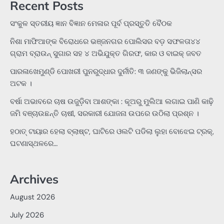
Recent Posts
ସଂକୁଳ ସ୍ତରୀୟ ଜ୍ଞାନ ବିଜ୍ଞାନ ମେଳାର ପୂର୍ବ ପ୍ରସ୍ତୁତି ବୈଠକ
ନିଶା ମାଫିଆଙ୍କ ବିରୋଧରେ ଭଞ୍ଜନଗର ପୋଲିସର ବଡ଼ ସଫଳତା୪୪
ଗ୍ରାମ ବ୍ରାଉନ୍ ସୁଗାର ସହ ୪ ଅଭିଯୁକ୍ତ ଗିରଫ, କାର ଓ ବାଇକ୍ ଜବତ
ପାରଳାଖେମୁଣ୍ଡି ପୋଖରୀ ପୁନରୁଦ୍ଧାର ଦୁର୍ନୀତି: ୩ ଜଣଙ୍କୁ ଭିଜିଲାନ୍ସର
ଅଟକ ।
ବର୍ଷା ଅଭାବରେ ଚାଷ ଉଜୁଡ଼ିବା ଆଶଙ୍କା : କୂଅରୁ ମୁଲିଆ ଲଗାଇ ପାଣି କାଢ଼ି
ଜମି ବଞ୍ଚାଉଛନ୍ତି ଚାଷୀ, ସରକାରୀ ଯୋଜନା ଉପରେ ଉଠିଲା ପ୍ରଶ୍ନ ।
ହଠାତ୍‌ ଟାୟାର ହେଲା ବ୍ଲାଷ୍ଟ, ଘାଟିରେ ଓଲଟି ପଡିଲା ଲୁହା ବୋଝେଇ ଟ୍ରକ୍‌,
ଘଟଣାସ୍ଥଳରେ…
Archives
August 2026
July 2026