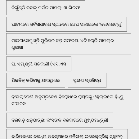
ନିର୍ଗୁଣ୍ଡି ଡବଲ୍ ମର୍ଡର ମାମଲା: ୩ ଗିରଫ
ପାଟନାରେ ସର୍ବସାଧାରଣ ସ୍ଥାନରେ ଛେପ ପକାଇଲେ ‘ନଗରଶତ୍ରୁ’
ପାରଳାଖେମୁଣ୍ଡି ପୁଲିସର ବଡ଼ ସଫଳତା: ୪ଟି ଚୋରି ମାମଲାର
ଖୁଲାସା
ପି. ଏମ୍.ଶ୍ରୀ ସରକାରୀ (ଏସ.ଏସ
ପିକନିକ୍‌ କରିବାକୁ ଯାଇଥିଲେ
ପୁରାଣ ପ୍ରସିଦ୍ଧ
ବଂଗଲାଦେଶୀ ଅନୁପ୍ରବେଶ ବିରୋଧରେ ରାସ୍ତାକୁ ଓହ୍ଲାଇଲେ ହିନ୍ଦୁ
ସଂଗଠନ
ବରଗଡ଼ ଧନୁଯାତ୍ରା: କଂସଙ୍କ ଦରବାରରେ ମୁଖ୍ୟମନ୍ତ୍ରୀ
ବାରିପଦାରେ ଚଳନ୍ତା ଅବସ୍ଥାରେ ଜଳିଗଲା ଇଲେକ୍ଟ୍ରିକ୍ ସ୍କୁଟର୍