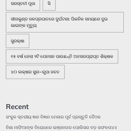
ସରସ୍ବତୀ ପୂଜା
ସି
ସୀତାକୁଣ୍ଡ ଜଳପ୍ରପାତରେ ଦୁର୍ଘଟଣା: ପିକନିକ ସମୟରେ ଦୁଇ
ଭାଇଙ୍କ ମୃତ୍ୟୁ
ସୁରକ୍ଷା
୧୫ ବର୍ଷ ହେଲା ୨ଟି ପେନସନ ପାଉଛନ୍ତି ଅବସରପ୍ରାପ୍ତ ଶିକ୍ଷକ
୪୦ ଲକ୍ଷର ସୁନା–ରୁପା ଜବତ
Recent
ସଂକୁଳ ସ୍ତରୀୟ ଜ୍ଞାନ ବିଜ୍ଞାନ ମେଳାର ପୂର୍ବ ପ୍ରସ୍ତୁତି ବୈଠକ
ନିଶା ମାଫିଆଙ୍କ ବିରୋଧରେ ଭଞ୍ଜନଗର ପୋଲିସର ବଡ଼ ସଫଳତା୪୪