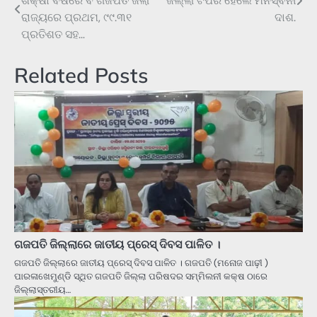
ଶିକ୍ଷା ବର୍ଷରେ ବି ଗଜପତି ଜିଲା
ଜିଲ୍ଲା ଟପର ହେଲେ ମନସ୍ଵିନୀ
navigation
ରାଜ୍ୟରେ ପ୍ରଥମ, ୯୯.୩୧
ଦାଶ.
ପ୍ରତିଶତ ସହ…
Related Posts
ଗଜପତି ଜିଲ୍ଲାରେ ଜାତୀୟ ପ୍ରେସ୍ ଦିବସ ପାଳିତ ।
ଗଜପତି ଜିଲ୍ଲାରେ ଜାତୀୟ ପ୍ରେସ୍ ଦିବସ ପାଳିତ । ଗଜପତି (ମନୋଜ ପାଢ଼ୀ )
ପାରଳାଖେମୁଣ୍ଡି ସ୍ଥିତ ଗଜପତି ଜିଲ୍ଲା ପରିଷଦର ସମ୍ମିଲନୀ କକ୍ଷ ଠାରେ
ଜିଲ୍ଲାସ୍ତରୀୟ…