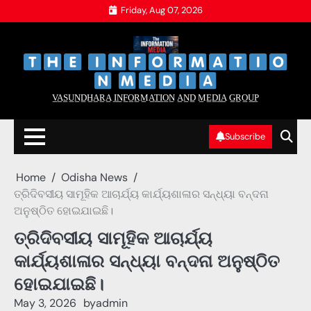
Skip
Friday, Aug 07, 2026
to
content
‌
‌
V̲A̲S̲U̲N̲D̲H̲A̲R̲A̲ I̲N̲F̲O̲R̲M̲A̲T̲I̲O̲N̲ A̲N̲D̲ M̲E̲D̲I̲A̲ G̲R̲O̲U̲P̲
Subscribe
Home
Odisha News
ତ୍ରିଦିବସୀୟ ସାମୂହିକ ଆଚାର୍ଯ୍ୟ କାର୍ଯ୍ୟଶାଳାର ସନ୍ଧ୍ୟା ବନ୍ଦନା
ଅନୁଷ୍ଠିତ ହୋଇଯାଇଛି।
ତ୍ରିଦିବସୀୟ ସାମୂହିକ ଆଚାର୍ଯ୍ୟ
କାର୍ଯ୍ୟଶାଳାର ସନ୍ଧ୍ୟା ବନ୍ଦନା ଅନୁଷ୍ଠିତ
ହୋଇଯାଇଛି।
May 3, 2026
by
admin