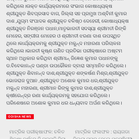
କରିଥିଲେ।ଉକ୍ତ କାର୍ଯ୍ୟକ୍ରମରେ ସଂଭାଗ କୋଷାଧ୍ୟକ୍ଷ
ଶ୍ରୀଯୁକ୍ତ ଶିବପ୍ରସାଦ ବାଗ, ଜିଲ୍ଲା ସହ ପ୍ରମୁଖ ଅଶ୍ବିନୀ କୁମାର
ଦାଶ ,ଯୁଗ୍ମ ସଂପାଦକ ଶ୍ରୀଯୁକ୍ତ ବଳିଷ୍ଠ ଦେହେରୀ, କୋଷାଧ୍ୟକ୍ଷ
ଶ୍ରୀଯୁକ୍ତ ନିରଞ୍ଜନ ପଧାନ,ମାତୃଭାରତୀ ସଦସ୍ୟା ଶ୍ରୀମତୀ ରିଙ୍କି
ମେହେର, ସଙ୍ଗୀତା ମେହେର ଓ ଶ୍ରୀମତୀ ଝରଣା ଦାଶ ଉପସ୍ଥିତ
ଥିଲେ।କାର୍ଯ୍ୟକ୍ରମକୁ ଶ୍ରୀଯୁକ୍ତ ମକୁନ୍ଦ ମହାରଣା ପରିଚାଳନା
କରିଥିଲେ।ଭାରତୀ କୃଷ୍ଣ ଗଣିତ ପ୍ରତିଭା ପରୀକ୍ଷାରେ ଅଷ୍ଟମ
ସ୍ଥାନ ଅଧିକାର କରିଥିବା ଶ୍ରୀମାନ୍ ଜିଜ୍ଞେଶ କୁମାର ପଧାନଙ୍କୁ
ଡ.ବିବେକାନନ୍ଦ ପଣ୍ଡା ଉପଢୌକନ ଦ୍ବାରା ସମ୍ମାନିତ କରିଥିଲେ।
ଶ୍ରୀଯୁକ୍ତ ଶିବାନନ୍ଦ ଦାଶ,ଶ୍ରୀଯୁକ୍ତ ଶଙ୍କର୍ଷଣ ମିଶ୍ର,ଶ୍ରୀଯୁକ୍ତ
ଭୋଜରାଜ ଦୁଆନ ,ଶ୍ରୀଯୁକ୍ତ ଅଶୋକ କୁମାର ଧର,ଶ୍ରୀଯୁକ୍ତ
ମକୁନ୍ଦ ମହାରଣା, ଶ୍ରୀମାନ ରିଙ୍କୁ କୁମାର ଦାଶ,ଶ୍ରୀଯୁକ୍ତ
କ୍ଷୀରେନ୍ଦ୍ର ରଣା କାର୍ଯ୍ୟକ୍ରମକୁ ସହଯୋଗ କରିଥିଲେ।
ପରିଶେଷରେ ଅଶୋକ କୁମାର ଧର ଧନ୍ୟବାଦ ଅର୍ପଣ କରିଥିଲେ।
ODISHA NEWS
ମାଟ୍ରିକ ପରୀକ୍ଷାଫଳ: ଚଳିତ
ମାଟ୍ରିକ ଫଳାଫଳ : ରାୟଗଡା
Post