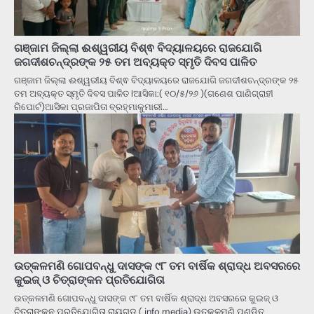
ଗଞ୍ଜାମ ଜିଲ୍ଲା ଈଶ୍ୱରୀୟ ବିଶ୍ଵ ବିଦ୍ୟାଳୟରେ ରାଜଯୋଗି
ଜଗଦୀଶଚନ୍ଦ୍ରଙ୍କ ୨୫ ତମ ଅବ୍ୟକ୍ତ ସ୍ମୃତି ଦିବସ ପାଳିତ
ଗଞ୍ଜାମ ଜିଲ୍ଲା ଈଶ୍ୱରୀୟ ବିଶ୍ଵ ବିଦ୍ୟାଳୟରେ ରାଜଯୋଗି ଜଗଦୀଶଚନ୍ଦ୍ରଙ୍କ ୨୫
ତମ ଅବ୍ୟକ୍ତ ସ୍ମୃତି ଦିବସ ପାଳିତ lଆସିକା:( ୧୦/୫/୨୬ )(ଗଣେଶ ପାଣିଗ୍ରାହୀ
ରିପୋର୍ଟ)ଆସିକା ପ୍ରଜାପିତା ବ୍ରହ୍ମାକୁମାରୀ…
ଉତ୍କଳମଣି ଗୋପବନ୍ଧୁ ଦାସଙ୍କ ୯୮ ତମ ବାର୍ଷିକ ଶ୍ରାଦ୍ଧ ଅବସରରେ
କୁଇଜ୍ ଓ ଚିତ୍ରାଙ୍କନ ପ୍ରତିଯୋଗିତା
ଉତ୍କଳମଣି ଗୋପବନ୍ଧୁ ଦାସଙ୍କ ୯୮ ତମ ବାର୍ଷିକ ଶ୍ରାଦ୍ଧ ଅବସରରେ କୁଇଜ୍ ଓ
ଚିତ୍ରାଙ୍କନ ପ୍ରତିଯୋଗିତା ରାୟଗଡ ( info media) ଉତ୍କଳମଣି ପଣ୍ଡିତ