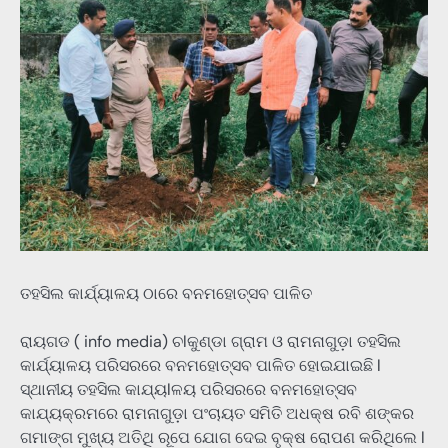
ତହସିଲ କାର୍ଯ୍ୟାଳୟ ଠାରେ ବନମହୋତ୍ସବ ପାଳିତ
ରାୟଗଡ ( info media) ଚlକୁଣ୍ଡା ଗ୍ରାମ ଓ ରାମନାଗୁଡ଼ା ତହସିଲ
କାର୍ଯ୍ୟାଳୟ ପରିସରରେ ବନମହୋତ୍ସବ ପାଳିତ ହୋଇଯାଇଛି l
ସ୍ଥାନୀୟ ତହସିଲ କାଯ୍ୟlଳୟ ପରିସରରେ ବନମହୋତ୍ସବ
କାଯ୍ୟକ୍ରମରେ ରାମନାଗୁଡ଼ା ପଂଚାୟତ ସମିତି ଅଧକ୍ଷ ରବି ଶଙ୍କର
ଗମାଙ୍ଗ ମୁଖ୍ୟ ଅତିଥି ରୂପେ ଯୋଗ ଦେଇ ବୃକ୍ଷ ରୋପଣ କରିଥିଲେ l