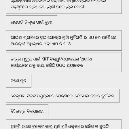
ଖ୍ରୀଷ୍ଟମାସ ଅବସରରେ ଦିଲ୍ଲୀର କ୍ୟାଥେଡ୍ରାଲ୍ ଚର୍ଚ୍ଚରେ
ପହଞ୍ଚିଲେ ପ୍ରଧାନମନ୍ତ୍ରୀ ନରେନ୍ଦ୍ର ମୋଦୀ
ଗଜପତି ଜିଲ୍ଲା ପାଇଁ ଦୁଃଖ
ଗାଇବା ଗ୍ରାମରେ ଦୁଇ ଗୋଷ୍ଠୀ ମୁହାଁ ମୁହିଁରାତି 12.30 ରେ ପହଁଚିଲେ
ଆରକ୍ଷୀ ଅଧିକ୍ଷକ ଏବଂ ଏସ ଡି ପି ଓ
ଛାତ୍ର ମୃତ୍ୟୁ ପାଇଁ KIIT ବିଶ୍ୱବିଦ୍ୟାଳୟର 'ଅବୈଧ
କାର୍ଯ୍ୟକଳାପ'କୁ ଦାୟୀ କରିଛି UGC ପ୍ୟାନେଲ
ଜଣେ ମୃତ
ଟେକ୍ସାସ ନିକଟ ସମୁଦ୍ରରେ ମେକ୍ସିକୋ ନୌସେନା ବିମାନ ଦୁର୍ଘଟଣା
ଡି)ଉଚ୍ଚ ବିଦ୍ୟାଳୟ
ଡୁଙ୍ଗି ଠାରେ ବୁଲେଟ କାର୍ ମୁହାଁ ମୁହିଁ ଧକ୍କାରେ ଜଳିଗଲା ଦୁଇଟି