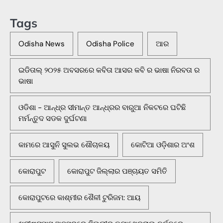
Tags
Odisha News
Odisha Police
ଆର
ଇଡିତାଲ୍ ୨୦୨୫ ଅବସରରେ କବିତା ଆସର କବି ର ଭାଷା ନିରବତା ର
ଭାଷା
ଓଡିଶା - ଆନ୍ଧ୍ର ସୀମାନ୍ତ ଆନ୍ଧ୍ରର ବାରୁଆ ନିକଟରେ ଘଟିଛି
ମର୍ମନ୍ତୁଦ ସଡକ ଦୁର୍ଘଟଣା
କାମରେ ଆସୁନି ସୁଲଭ ଶୌଚାଳୟ
କୋଟିଆ ଓଡ଼ିଶାର ଅଂଶ
କୋରାପୁଟ
କୋରାପୁଟ ଜିଲ୍ଲାର ପଞ୍ଚାୟତ ସମିତି
କୋରାପୁଟରେ କାଶ୍ମୀର ଶୈଳୀ ଟୁରିଜମ: ଆୟ