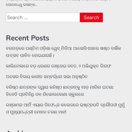
ଗୋପବନ୍ଧୁ ଦାସଙ୍କ…
Search
for:
Recent Posts
ବରଗଡ଼ରେ ପଶ୍ଚିମ ଓଡ଼ିଶା ୱେବ୍ ମିଡିଆ ଆସୋସିଏସନର ଷଷ୍ଠ ବାର୍ଷିକ
ଉତ୍ସବ ପାଳିତ ହୋଇଯାଇଛି।
କାଲିମେଳାରେ ବଡ଼ ଧରଣର ଗଞ୍ଜେଇ ଜବତ, ୨ ଅଭିଯୁକ୍ତ ଗିରଫ
ଅବସର ବିଦାୟ କାଳୀନ ସମ୍ବର୍ଦ୍ଧନା ସଭା ଅନୁଷ୍ଠିତ
ବରିଷ୍ଠ ଛାତ୍ରଙ୍କ ଦ୍ୱାରା କନିଷ୍ଠ ଛାତ୍ରଙ୍କୁ ମାଡ଼ ମାରିବା ଘଟଣା:
ବିଜେଡି ପ୍ରତିନିଧି ଦଳ ରିଭୋଲକୋଣା ସ୍କୁଲରେ
ଗଞ୍ଜାମର ଆର୍ମି ଏୟାର ଡିଫେନ୍ସ କଲେଜରେ ରାଷ୍ଟ୍ରପତି ଦ୍ରୌପଦୀ ମୁର୍ମୁ
ଓ ମୁଖ୍ୟମନ୍ତ୍ରୀ ମୋହନ ଚରଣ ମାଝୀ