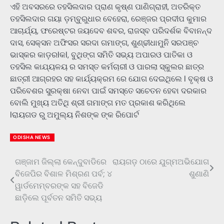
ଏହି ଅବସରରେ ତହସିଲଦାର ପ୍ରାଣ କୃଷ୍ଣ ପାଣିଗ୍ରାହୀ, ଅତରିକ୍ତ
ତହସିଲଦାର ଗୟା ଡ଼ମ୍ବୁରୁଧାର ବେହେରା, ରେଞ୍ଜର ପ୍ରଦୀପ କୁମାର
ଆଚାର୍ଯ୍ୟ, ଫରେଷ୍ଟର ଜୟଦେବ ଶବର, ରାଜସ୍ବ ପରିଦର୍ଶକ ବିବାନନ୍ଦ
ଦାସ, ସେକ୍ସନ ଅଫିସର ସରଦା ଗମାଙ୍ଗ, ଶୁଣ୍ଢୀଧାମୁନି ସରପଞ୍ଚ
ଭାସ୍କର କାଡ଼ରlକl, ବୁଥିଙ୍ଗ ସମିତି ସଭ୍ୟ ଅପାରଓ ପାତିକା ଓ
ତହସିଲ କାଯ୍ୟଳୟ ର ସମସ୍ତ କର୍ମଚାରୀ ଓ ପାରଲା ସ୍କୁଲର ଛାତ୍ର
ଛାତ୍ରୀ ଆଗ୍ରହର ସହ କାର୍ଯ୍ୟକ୍ରମ ରେ ଯୋଗ ଦେଇଥିଲେ l ବୃକ୍ଷ ଓ
ପରିବେଶର ସୁରକ୍ଷା ନେବା ପାଇଁ ସମସ୍ତେ ସଚେତନ ହେବା ଦରକାର
ବୋଲି ମୁଖ୍ୟ ଅତିଥି ଶ୍ରୀ ଗମାଙ୍ଗ ମତ ପ୍ରକାଶ କରିଥିଲେ
lରାୟଗଡ ରୁ ଅମୁଲ୍ୟ ନିଶଙ୍କ ଙ୍କ ରିପୋର୍ଟ
ODISHA NEWS
ଗଞ୍ଜାମ ଜିଲ୍ଲା କେନ୍ଦୁବାଡିରେ
ରାୟଗଡ଼ ଠାରେ ଯୁଗ୍ମଅଭିଯୋଗ
Post
ବିଜେପିର ବିଶାଳ ମିଶ୍ରଣ ପର୍ବ; ୪
ଶୁଣାଣି
navigation
ୱାର୍ଡମେମ୍ବରଙ୍କ ସହ ବିଜେଡି
ଛାଡି଼ଲେ ପୂର୍ବତନ ସମିତି ସଭ୍ୟ