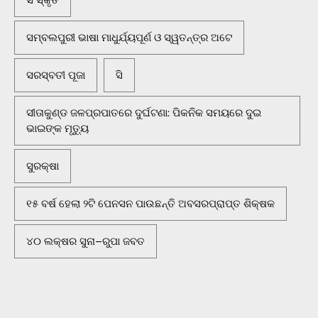
ସମ୍ବଲପୁରୀ ଭାଷା ମାଧୁର୍ଯ୍ୟପୂର୍ଣ ଓ ସ୍ୱତନ୍ତ୍ର ଅଟେ
ସରସ୍ବତୀ ପୂଜା
ସି
ସୀତାକୁଣ୍ଡ ଜଳପ୍ରପାତରେ ଦୁର୍ଘଟଣା: ପିକନିକ ସମୟରେ ଦୁଇ
ଭାଇଙ୍କ ମୃତ୍ୟୁ
ସୁରକ୍ଷା
୧୫ ବର୍ଷ ହେଲା ୨ଟି ପେନସନ ପାଉଛନ୍ତି ଅବସରପ୍ରାପ୍ତ ଶିକ୍ଷକ
୪୦ ଲକ୍ଷର ସୁନା–ରୁପା ଜବତ