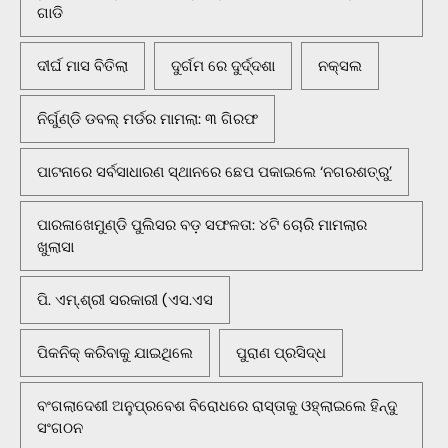
ଗାଡି
ଦୀର୍ଘ ମାସ ବିତିଲା
ଦୁର୍ଗମ ରେ ଦୁର୍ଦ୍ଦଶା
ନକ୍ସଲ
ନିର୍ଗୁଣ୍ଡି ଡବଲ୍ ମର୍ଡର ମାମଲା: ୩ ଗିରଫ
ପାଟନାରେ ସର୍ବସାଧାରଣ ସ୍ଥାନରେ ଛେପ ପକାଇଲେ ‘ନଗରଶତ୍ରୁ’
ପାରଳାଖେମୁଣ୍ଡି ପୁଲିସର ବଡ଼ ସଫଳତା: ୪ଟି ଚୋରି ମାମଲାର
ଖୁଲାସା
ପି. ଏମ୍.ଶ୍ରୀ ସରକାରୀ (ଏସ.ଏସ
ପିକନିକ୍‌ କରିବାକୁ ଯାଇଥିଲେ
ପୁରାଣ ପ୍ରସିଦ୍ଧ
ବଂଗଲାଦେଶୀ ଅନୁପ୍ରବେଶ ବିରୋଧରେ ରାସ୍ତାକୁ ଓହ୍ଲାଇଲେ ହିନ୍ଦୁ
ସଂଗଠନ