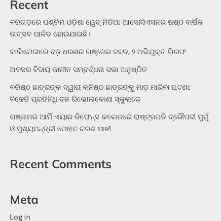
Recent
ବରଗଡ଼ରେ ପଶ୍ଚିମ ଓଡ଼ିଶା ୱେବ୍ ମିଡିଆ ଆସୋସିଏସନର ଷଷ୍ଠ ବାର୍ଷିକ
ଉତ୍ସବ ପାଳିତ ହୋଇଯାଇଛି।
କାଲିମେଳାରେ ବଡ଼ ଧରଣର ଗଞ୍ଜେଇ ଜବତ, ୨ ଅଭିଯୁକ୍ତ ଗିରଫ
ଅବସର ବିଦାୟ କାଳୀନ ସମ୍ବର୍ଦ୍ଧନା ସଭା ଅନୁଷ୍ଠିତ
ବରିଷ୍ଠ ଛାତ୍ରଙ୍କ ଦ୍ୱାରା କନିଷ୍ଠ ଛାତ୍ରଙ୍କୁ ମାଡ଼ ମାରିବା ଘଟଣା:
ବିଜେଡି ପ୍ରତିନିଧି ଦଳ ରିଭୋଲକୋଣା ସ୍କୁଲରେ
ଗଞ୍ଜାମର ଆର୍ମି ଏୟାର ଡିଫେନ୍ସ କଲେଜରେ ରାଷ୍ଟ୍ରପତି ଦ୍ରୌପଦୀ ମୁର୍ମୁ
ଓ ମୁଖ୍ୟମନ୍ତ୍ରୀ ମୋହନ ଚରଣ ମାଝୀ
Recent Comments
Meta
Log in