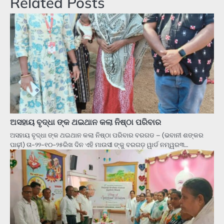
Related Posts
ଅସହାୟ ବୃଦ୍ଧା ଙ୍କ ଥଇଥାନ କଲା ନିଷ୍ଠା ପରିବାର
ଅସହାୟ ବୃଦ୍ଧା ଙ୍କ ଥଇଥାନ କଲା ନିଷ୍ଠା ପରିବାର ବରଗଡ – (ଭବାନୀ ଶଙ୍କର
ପାଢ଼ୀ) ତା-୨୨-୧୦-୨୫ରିଖ ଦିନ ଏହି ମାଉସୀ ଙ୍କୁ ବରଗଡ଼ ୱାର୍ଡ ନମ୍ୱର୩…