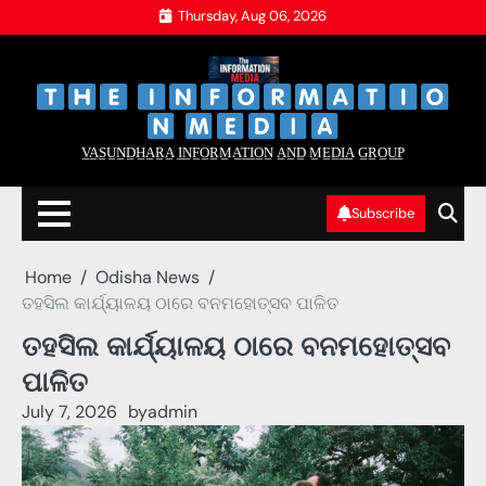
Skip
Thursday, Aug 06, 2026
to
content
‌
‌
V̲A̲S̲U̲N̲D̲H̲A̲R̲A̲ I̲N̲F̲O̲R̲M̲A̲T̲I̲O̲N̲ A̲N̲D̲ M̲E̲D̲I̲A̲ G̲R̲O̲U̲P̲
Subscribe
Home
Odisha News
ତହସିଲ କାର୍ଯ୍ୟାଳୟ ଠାରେ ବନମହୋତ୍ସବ ପାଳିତ
ତହସିଲ କାର୍ଯ୍ୟାଳୟ ଠାରେ ବନମହୋତ୍ସବ
ପାଳିତ
July 7, 2026
by
admin