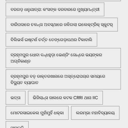
ବରଗଡ଼ ଧନୁଯାତ୍ରା: କଂସଙ୍କ ଦରବାରରେ ମୁଖ୍ୟମନ୍ତ୍ରୀ
ବାରିପଦାରେ ଚଳନ୍ତା ଅବସ୍ଥାରେ ଜଳିଗଲା ଇଲେକ୍ଟ୍ରିକ୍ ସ୍କୁଟର୍
ବିଲିଭର୍ସ ଇଷ୍ଟର୍ଣ ଚର୍ଚ୍ଚ ତେଙ୍ଗେଡ଼ାପଥର ଟିକାବାଲି
ବ୍ରହ୍ମପୁର ଧୋବା ବନ୍ଧହୁଡ଼ା ଭେଣ୍ଡିଂ ଜୋନ୍‌ରେ ଭୟଙ୍କର
ଅଗ୍ନିକାଣ୍ଡ
ବ୍ରହ୍ମପୁର ବଡ଼ ଡାକ୍ତରଖାନାରେ ଅସ୍ତ୍ରୋପଚାର ସମୟରେ
ବିଦ୍ୟୁତ ବ୍ୟାଘାତ
ଭତ୍ତା
ଭିଜିଲାନ୍ସ ଜାଲରେ କଟକ CRRI ଥାନା IIC
ମୋଟରସାଇକେଲ ମୁହାଁମୁହିଁ ଧକ୍କା
ଲରମ୍ଭା ମହାବିଦ୍ୟାଳୟ
ସଂସ୍କୃତି