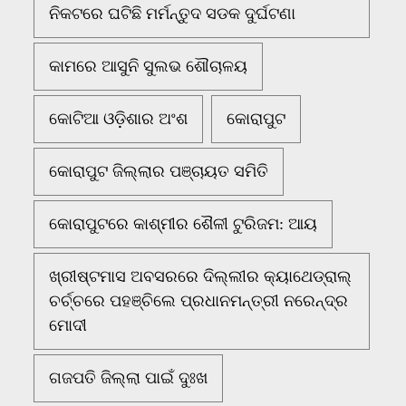
ନିକଟରେ ଘଟିଛି ମର୍ମନ୍ତୁଦ ସଡକ ଦୁର୍ଘଟଣା
କାମରେ ଆସୁନି ସୁଲଭ ଶୌଚାଳୟ
କୋଟିଆ ଓଡ଼ିଶାର ଅଂଶ
କୋରାପୁଟ
କୋରାପୁଟ ଜିଲ୍ଲାର ପଞ୍ଚାୟତ ସମିତି
କୋରାପୁଟରେ କାଶ୍ମୀର ଶୈଳୀ ଟୁରିଜମ: ଆୟ
ଖ୍ରୀଷ୍ଟମାସ ଅବସରରେ ଦିଲ୍ଲୀର କ୍ୟାଥେଡ୍ରାଲ୍
ଚର୍ଚ୍ଚରେ ପହଞ୍ଚିଲେ ପ୍ରଧାନମନ୍ତ୍ରୀ ନରେନ୍ଦ୍ର
ମୋଦୀ
ଗଜପତି ଜିଲ୍ଲା ପାଇଁ ଦୁଃଖ