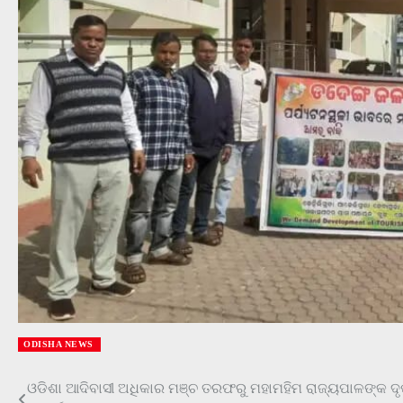
ODISHA NEWS
ଓଡିଶା ଆଦିବାସୀ ଅଧିକାର ମଞ୍ଚ ତରଫରୁ ମହାମହିମ ରାଜ୍ୟପାଳଙ୍କ ଦୃଷ
Post