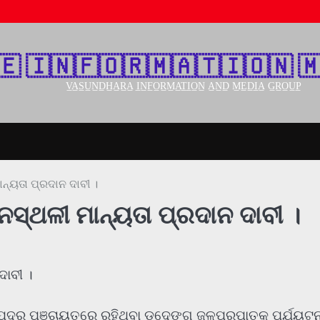
🇪‌ 🇮‌🇳‌🇫‌🇴‌🇷‌🇲‌🇦‌🇹‌🇮‌🇴‌🇳‌ 🇲
V̲A̲S̲U̲N̲D̲H̲A̲R̲A̲ I̲N̲F̲O̲R̲M̲A̲T̲I̲O̲N̲ A̲N̲D̲ M̲E̲D̲I̲A̲ G̲R̲O̲U̲P̲
ନ୍ୟତା ପ୍ରଦାନ ଦାବୀ ।
ସ୍ଥଳୀ ମାନ୍ୟତା ପ୍ରଦାନ ଦାବୀ ।
ଦାବୀ ।
ପଦର ପଞ୍ଚାୟତରେ ରହିଥିବା ଡଦେଙ୍ଗ ଜଳପ୍ରପାତକୁ ପର୍ଯ୍ୟଟ