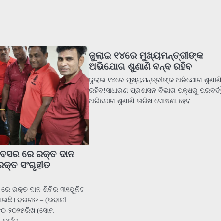
ଜୁଲାଇ ୧୪ରେ ମୁଖ୍ୟମନ୍ତ୍ରୀଙ୍କ
ଅଭିଯୋଗ ଶୁଣାଣି ବନ୍ଦ ରହିବ
ଜୁଲାଇ ୧୪ରେ ମୁଖ୍ୟମନ୍ତ୍ରୀଙ୍କ ଅଭିଯୋଗ ଶୁଣାଣ
ରହିବ!ସାଧାରଣ ପ୍ରଶାସନ ବିଭାଗ ପକ୍ଷରୁ ପରବର୍ତ୍
ଅଭିଯୋଗ ଶୁଣାଣି ତାରିଖ ଘୋଷଣା ହେବ
ଅବସର ରେ ରକ୍ତ ଦାନ
ରକ୍ତ ସଂଗୃହୀତ
 ରେ ରକ୍ତ ଦାନ ଶିବିର ୩୧ୟୁନିଟ
ାଇଛି। ବରଗଡ – (ଭବାନୀ
-୧୦-୨୦୨୫ରିଖ (ସୋମ
ନ୍ତର୍ଗତ…