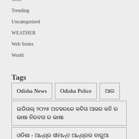
Trending
Uncategorized
WEATHER
Web Series
World
Tags
Odisha News
Odisha Police
ଆର
ଇଡିତାଲ୍ ୨୦୨୫ ଅବସରରେ କବିତା ଆସର କବି ର
ଭାଷା ନିରବତା ର ଭାଷା
ଓଡିଶା - ଆନ୍ଧ୍ର ସୀମାନ୍ତ ଆନ୍ଧ୍ରର ବାରୁଆ