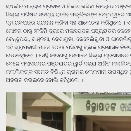
ସ୍ଥଳୀର ମାନ୍ୟତା ପ୍ରଦାନ ଓ ବିକାଶ କରିବା ନିମନ୍ତେ ଅଞ୍ଚ
ଜିଲ୍ଲା ପରିଷଦ ସଦସ୍ୟ ରାଜୀବ ମଲ୍ଲିକଙ୍କ ନେତୃତ୍ୱରେ ଏକ
ସ୍ମାରକପତ୍ର ପ୍ରଦାନ କରିବା ସହ ଆଲୋଚନା କରିଥିଲେ । ଏହି
ମୋହନା ଠାରୁ ୨୮କିମି ଦୂରରେ ମଳାସପଦର ପଞ୍ଚାୟତର କେହେଲି
କେନ୍ଦୁପଦା, ବାଞ୍ଜମା, ଦେବାଗୁଡା, କେହେଲିଗୁଡା ଓ ପାକେଲ
ଏହି ଗ୍ରାମବାସୀ ମାନେ ୨୦୨୪ ମସିହାରୁ ବ୍ଲକ ପ୍ରଶାସନ ନିକ
ଦେଉନଥିଲେ । ସେହି କାରଣରୁ ସେମାନେ ଜିଲ୍ଲା ପ୍ରଶାସନର ଦ
ବେଳେ ମଲାସପଦର ପଞ୍ଚୟତର ୱାର୍ଡ ସଭ୍ୟ ଅଜିତ ମଲ୍ଲିକ, 
ମଲ୍ଲିକଙ୍କ ସମେତ ବିଭିନ୍ନ ଗ୍ରାମର ଲୋକମାନ ଉପସ୍ଥିତ ଥି
ଅବଗତ କରାଇବେ ବୋଲି କହିଥିଲେ ।