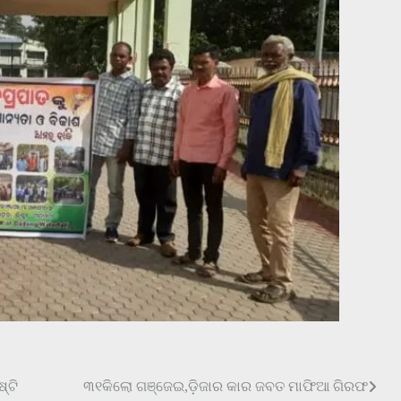
୍ଟି
୩୧କିଲୋ ଗଞ୍ଜେଇ,ଡ଼ିଜାର କାର ଜବତ ମାଫିଆ ଗିରଫ