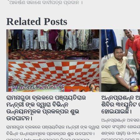
ଆକର୍ଷଣ ସକାଶେ ଦାବୀପତ୍ର ପ୍ରଦାନ ।
navigation
Related Posts
ରାମନାଗୁଡା ବ୍ଲକରେ ପଞ୍ଚାୟତିରାଜ
ଅନ୍ନପ୍ରାଶନ୍ନ 
ମନ୍ତ୍ରୀ ଙ୍କ ଦ୍ୱାରା ବିଭିନ୍ନ
ଶିବିର ୩୧ୟୁନିଟ 
ଉନ୍ନୟନମୂଳକ ପ୍ରକଳ୍ପର ଶୁଭ
ହୋଇଯାଇଛି।
ଉଦଘାଟନ।
ଅନ୍ନପ୍ରାଶନ୍ନ ଅବସର
ରକ୍ତ ସଂଗୃହୀତ ହୋଇଯ
ରାମନାଗୁଡା ବ୍ଲକରେ ପଞ୍ଚାୟତିରାଜ ମନ୍ତ୍ରୀ ଙ୍କ ଦ୍ୱାରା
ଶଙ୍କର ପାଢ଼ୀ) ତା-୨୭
ବିଭିନ୍ନ ଉନ୍ନୟନମୂଳକ ପ୍ରକଳ୍ପର ଶୁଭ ଉଦଘାଟନ।
ବାର)ବରଗଡ଼ ବ୍ଲକ ଅ