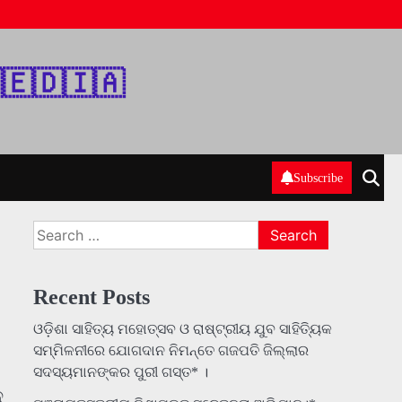
‌🇪‌🇩‌🇮‌🇦‌
Subscribe
Search
for:
Recent Posts
ଓଡ଼ିଶା ସାହିତ୍ୟ ମହୋତ୍ସବ ଓ ରାଷ୍ଟ୍ରୀୟ ଯୁବ ସାହିତ୍ୟିକ
ସମ୍ମିଳନୀରେ ଯୋଗଦାନ ନିମନ୍ତେ ଗଜପତି ଜିଲ୍ଲାର
ସଦସ୍ୟମାନଙ୍କର ପୁରୀ ଗସ୍ତ* ।
ନ