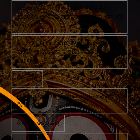
ଗାଇବା ଗ୍ରାମରେ ଦୁଇ ଗୋଷ୍ଠୀ ମୁହାଁ ମୁହିଁରାତି
12.30 ରେ ପହଁଚିଲେ ଆରକ୍ଷୀ ଅଧିକ୍ଷକ ଏବଂ ଏସ
ଡି ପି ଓ
ଛାତ୍ର ମୃତ୍ୟୁ ପାଇଁ KIIT ବିଶ୍ୱବିଦ୍ୟାଳୟର
'ଅବୈଧ କାର୍ଯ୍ୟକଳାପ'କୁ ଦାୟୀ କରିଛି UGC
ପ୍ୟାନେଲ
ଜଣେ ମୃତ
ଟେକ୍ସାସ ନିକଟ ସମୁଦ୍ରରେ ମେକ୍ସିକୋ ନୌସେନା
ବିମାନ ଦୁର୍ଘଟଣା
ଡି)ଉଚ୍ଚ ବିଦ୍ୟାଳୟ