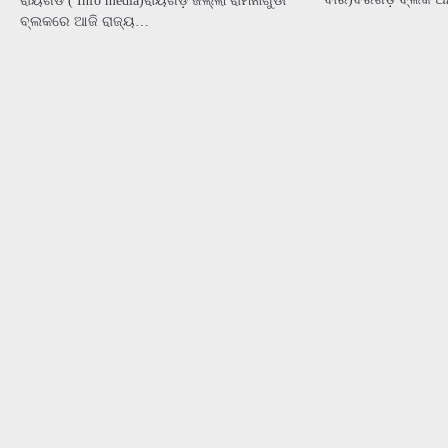
ରାୟଗଡ ( Info media)ରାୟଗଡ଼ ଜିଲ୍ଲା ରାମନାଗୁଡା
ବ୍ଲକରେ ଆଜି ରାଜ୍ୟ…