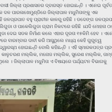
ଳବାସୀ ଜିଲ୍ଲା ପ୍ରଶାସନର ଦ୍ବାରସ୍ତ ହୋଇଛନ୍ତି । ଏନେଇ ପୂର୍ବ
 ଦଳ ପାରଳାଖେମୁଣ୍ଡିରେ ଜିଲ୍ଲାପାଳ ମଧୁମିତାଙ୍କୁ ଏକ
 ଜଳପ୍ରପାତ ବହୁ ପ୍ରାଚୀନ କାଳରୁ ରହିଛି । ଡଦେଙ୍ଗ ଜଳପ୍ରପ
ଗୁଡା ଓ ପାକେଲିଗୁଡା ଗ୍ରାମ ନିକଟରେ ରହିଛି ।ଯଦି ମୋହନା ଠା
ିଗୁଡା ଦେଇ ସଡକ ନିର୍ମାଣ କଲେ ଏହାର ଦୂରତା ୧୫କିମି ହେବ । ଏ
ଟରେ ବାରମ୍ବାର ଦାବୀ କରି ଆସୁଥିଲେ ମଧ୍ୟ କେହି ଗୁରୁତ୍ୱ
୍ୱାରସ୍ଥ ହୋଇଛନ୍ତି ବୋଲି କହିଛନ୍ତି । ଏହି ସ୍ମାରକପତ୍ର ପ୍
କାଳୁଚରଣ ମଲ୍ଲିକ, ମନୋଜ ମଲ୍ଲିକ, ସୁରେଶ ମଲ୍ଲିକ, ତାମ୍
ଲେ । ଜିଲ୍ଲାପାଳ ମଧୁମିତା ଏ ବିଷୟରେ ପର୍ଯ୍ୟଟନ ବିଭାଗକୁ