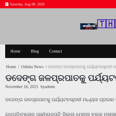
Skip
Saturday, Aug 08, 2026
to
content
🇹‌🇭‌
Home
Blog
Contact
Home
Odisha News
ଡଦେଙ୍ଗ ଜଳପ୍ରପାତକୁ ପର୍ଯ୍ୟଟନସ୍ଥଳୀ ମା
ଡଦେଙ୍ଗ ଜଳପ୍ରପାତକୁ ପର୍ଯ୍ୟଟନ
November 18, 2025
by
admin
ଡଦେଙ୍ଗ ଜଳପ୍ରପାତକୁ ପର୍ଯ୍ୟଟନସ୍ଥଳୀ ମାନ୍ୟତା ପ୍ରଦାନ 
ଗଜପତି(ମନୋଜ ପାଢୀ)ଗଜପତି ଜିଲ୍ଲା ମୋହନା ବ୍ଲକ ମଳାସ