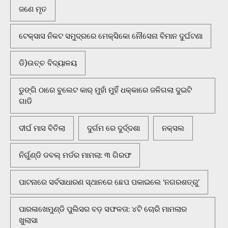
ଜଣେ ମୃତ
ଟେକ୍ସାସ ନିକଟ ସମୁଦ୍ରରେ ମେକ୍ସିକୋ ନୌସେନା ବିମାନ ଦୁର୍ଘଟଣା
ଡି)ଉଚ୍ଚ ବିଦ୍ୟାଳୟ
ଡୁଙ୍ଗି ଠାରେ ବୁଲେଟ କାର୍ ମୁହାଁ ମୁହିଁ ଧକ୍କାରେ ଜଳିଗଲା ଦୁଇଟି
ଗାଡି
ଦୀର୍ଘ ମାସ ବିତିଲା
ଦୁର୍ଗମ ରେ ଦୁର୍ଦ୍ଦଶା
ନକ୍ସଲ
ନିର୍ଗୁଣ୍ଡି ଡବଲ୍ ମର୍ଡର ମାମଲା: ୩ ଗିରଫ
ପାଟନାରେ ସର୍ବସାଧାରଣ ସ୍ଥାନରେ ଛେପ ପକାଇଲେ ‘ନଗରଶତ୍ରୁ’
ପାରଳାଖେମୁଣ୍ଡି ପୁଲିସର ବଡ଼ ସଫଳତା: ୪ଟି ଚୋରି ମାମଲାର
ଖୁଲାସା