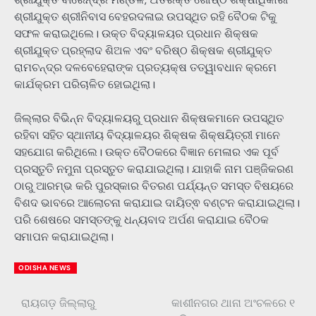
ଶ୍ରୀଯୁକ୍ତ ଶ୍ରୀନିବାସ ବେହରଦଳାଇ ଉପସ୍ଥିତ ରହି ବୈଠକ ଟିକୁ
ସଫଳ କରାଇଥିଲେ। ଉକ୍ତ ବିଦ୍ୟାଳୟର ପ୍ରଧାନ ଶିକ୍ଷକ
ଶ୍ରୀଯୁକ୍ତ ପ୍ରହ୍ଲାଦ ଶିଅଳ ଏବଂ ବରିଷ୍ଠ ଶିକ୍ଷକ ଶ୍ରୀଯୁକ୍ତ
ରାମଚନ୍ଦ୍ର ଦଳବେହେରାଙ୍କ ପ୍ରତ୍ୟକ୍ଷ ତତ୍ୱାବଧାନ କ୍ରମେ
କାର୍ଯକ୍ରମ ପରିଚାଳିତ ହୋଇଥିଲା।
ଜିଲ୍ଲାର ବିଭିନ୍ନ ବିଦ୍ୟାଳୟରୁ ପ୍ରଧାନ ଶିକ୍ଷକମାନେ ଉପସ୍ଥିତ
ରହିବା ସହିତ ସ୍ଥାନୀୟ ବିଦ୍ୟାଳୟର ଶିକ୍ଷକ ଶିକ୍ଷୟିତ୍ରୀ ମାନେ
ସହଯୋଗ କରିଥିଲେ। ଉକ୍ତ ବୈଠକରେ ବିଜ୍ଞାନ ମେଳାର ଏକ ପୂର୍ବ
ପ୍ରସ୍ତୁତି ନମୁନା ପ୍ରସ୍ତୁତ କରାଯାଇଥିଲା। ଯାହାକି ନାମ ପଞ୍ଜିକରଣ
ଠାରୁ ଆରମ୍ଭ କରି ପୁରସ୍କାର ବିତରଣ ପର୍ଯ୍ୟନ୍ତ ସମସ୍ତ ବିଷୟରେ
ବିଶଦ ଭାବରେ ଆଲୋଚନା କରାଯାଇ ଦାୟିତ୍ଵ ବଣ୍ଟନ କରାଯାଇଥିଲା।
ପରି ଶେଷରେ ସମସ୍ତଙ୍କୁ ଧନ୍ୟବାଦ ଅର୍ପଣ କରାଯାଇ ବୈଠକ
ସମାପନ କରାଯାଇଥିଲା।
ODISHA NEWS
ରାୟଗଡ଼ ଜିଲ୍ଲାରୁ
କାଶୀନଗର ଥାନା ଅଂଚଳରେ ୧
Post