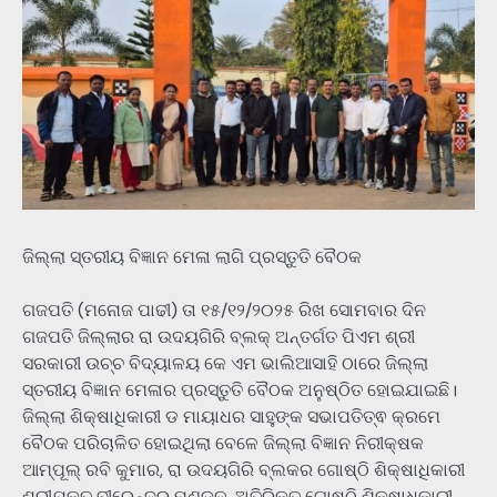
ଜିଲ୍ଲା ସ୍ତରୀୟ ବିଜ୍ଞାନ ମେଳା ଲାଗି ପ୍ରସ୍ତୁତି ବୈଠକ
ଗଜପତି (ମନୋଜ ପାଢୀ) ତା ୧୫/୧୨/୨୦୨୫ ରିଖ ସୋମବାର ଦିନ
ଗଜପତି ଜିଲ୍ଲାର ରା ଉଦୟଗିରି ବ୍ଲକ୍ ଅନ୍ତର୍ଗତ ପିଏମ ଶ୍ରୀ
ସରକାରୀ ଉଚ୍ଚ ବିଦ୍ୟାଳୟ କେ ଏମ ଭାଲିଆସାହି ଠାରେ ଜିଲ୍ଲା
ସ୍ତରୀୟ ବିଜ୍ଞାନ ମେଳାର ପ୍ରସ୍ତୁତି ବୈଠକ ଅନୁଷ୍ଠିତ ହୋଇଯାଇଛି।
ଜିଲ୍ଲା ଶିକ୍ଷାଧିକାରୀ ଡ ମାୟାଧର ସାହୁଙ୍କ ସଭାପତିତ୍ଵ କ୍ରମେ
ବୈଠକ ପରିଚାଳିତ ହୋଇଥିଲା ବେଳେ ଜିଲ୍ଲା ବିଜ୍ଞାନ ନିରୀକ୍ଷକ
ଆମ୍ପୂଲ୍ ରବି କୁମାର, ରା ଉଦୟଗିରି ବ୍ଲକର ଗୋଷ୍ଠି ଶିକ୍ଷାଧିକାରୀ
ଶ୍ରୀଯୁକ୍ତ ବୀରେନ୍ଦ୍ର ମଣ୍ଡଳ, ଅତିରିକ୍ତ ଗୋଷ୍ଠି ଶିକ୍ଷାଧିକାରୀ