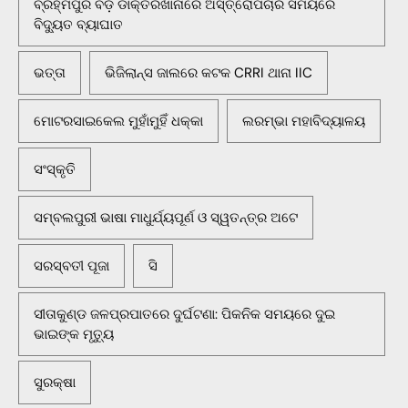
ବ୍ରହ୍ମପୁର ବଡ଼ ଡାକ୍ତରଖାନାରେ ଅସ୍ତ୍ରୋପଚାର ସମୟରେ
ବିଦ୍ୟୁତ ବ୍ୟାଘାତ
ଭତ୍ତା
ଭିଜିଲାନ୍ସ ଜାଲରେ କଟକ CRRI ଥାନା IIC
ମୋଟରସାଇକେଲ ମୁହାଁମୁହିଁ ଧକ୍କା
ଲରମ୍ଭା ମହାବିଦ୍ୟାଳୟ
ସଂସ୍କୃତି
ସମ୍ବଲପୁରୀ ଭାଷା ମାଧୁର୍ଯ୍ୟପୂର୍ଣ ଓ ସ୍ୱତନ୍ତ୍ର ଅଟେ
ସରସ୍ବତୀ ପୂଜା
ସି
ସୀତାକୁଣ୍ଡ ଜଳପ୍ରପାତରେ ଦୁର୍ଘଟଣା: ପିକନିକ ସମୟରେ ଦୁଇ
ଭାଇଙ୍କ ମୃତ୍ୟୁ
ସୁରକ୍ଷା