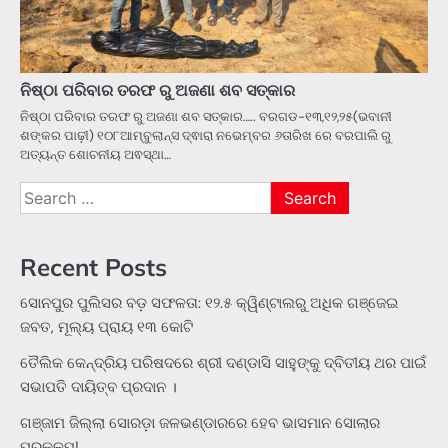
ନିଷ୍ଠା ପରିବାର ତରଫ ରୁ ଅଜଣା ଶବ ସତ୍କାର
ନିଷ୍ଠା ପରିବାର ତରଫ ରୁ ଅଜଣା ଶବ ସତ୍କାର….. ବରଗଡ-୧୩,୧୨,୨୫(ଭବାନୀ
ଶଙ୍କର ପାଢ଼ୀ) ୧୦୮ଆମ୍ବୁଲାନ୍ସ ଦ୍ଵାରା ନଭେମ୍ବର ୬ତାରିଖ ରେ ବରପାଲି ରୁ
ଅତ୍ୟନ୍ତ ଶୋଚନୀୟ ଅଵସ୍ଥା…
Search
for:
Recent Posts
ସୋନପୁର ପୁଲିସର ବଡ଼ ସଫଳତା: ୧୨.୫ କ୍ୱିଣ୍ଟାଲରୁ ଅଧିକ ଗଞ୍ଜେଇ
ଜବତ, ମୂଲ୍ୟ ପ୍ରାୟ ୧୩ କୋଟି
ତୈଲିକ କେନ୍ଦ୍ରିୟ ପରିଷଦରେ ଶ୍ରୀ ଦଣ୍ଡାସି ସାହୁଙ୍କୁ ଦ୍ବିତୀୟ ଥର ପାଇଁ
ସଭାପତି ଦାୟିତ୍ବ ପ୍ରଦାନ ।
ଗଞ୍ଜାମ ଜିଲ୍ଲା ସୋରଡ଼ା ଜଳଭଣ୍ଡାରରେ ହେବ ଭାସମାନ ସୋଲାର
ପ୍ରକଳ୍ପ!