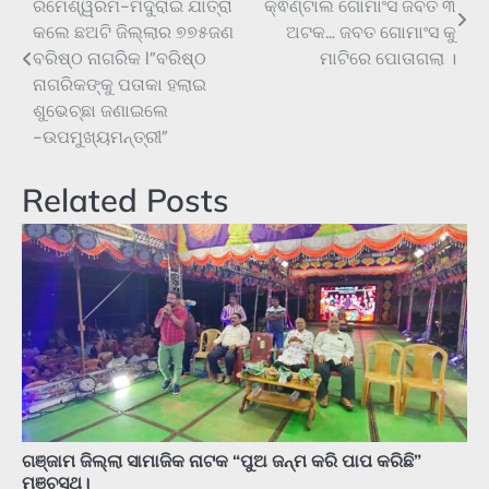
ରମେଶ୍ୱରମ-ମଦୁରାଇ ଯାତ୍ରା
କ୍ଵିଣ୍ଟାଲ ଗୋମାଂସ ଜବତ ୩
navigation
କଲେ ଛଅଟି ଜିଲ୍ଲାର ୭୭୫ଜଣ
ଅଟକ… ଜବତ ଗୋମାଂସ କୁ
ବରିଷ୍ଠ ନାଗରିକ l”ବରିଷ୍ଠ
ମାଟିରେ ପୋତାଗଲା ।
ନାଗରିକଙ୍କୁ ପତାକା ହଲାଇ
ଶୁଭେଚ୍ଛା ଜଣାଇଲେ
-ଉପମୁଖ୍ୟମନ୍ତ୍ରୀ”
Related Posts
ଗଞ୍ଜାମ ଜିଲ୍ଲା ସାମାଜିକ ନାଟକ “ପୁଅ ଜନ୍ମ କରି ପାପ କରିଛି”
ମଞ୍ଚସ୍ଥ।