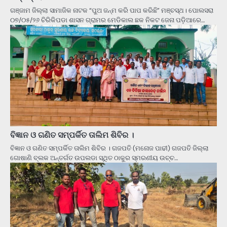
ଗଞ୍ଜାମ ଜିଲ୍ଲା ସାମାଜିକ ନାଟକ “ପୁଅ ଜନ୍ମ କରି ପାପ କରିଛି” ମଞ୍ଚସ୍ଥ। ପୋଲସରା
୦୭/୦୫/୨୬ ଚିରିକିପଡା ଶାସନ ଗ୍ରାମର ମେଡିକାଲ ଛକ ନିକଟ ଜେନା ପଡ଼ିଆରେ…
ବିଜ୍ଞାନ ଓ ଗଣିତ ସମ୍ପର୍କିତ ତାଲିମ ଶିବିର ।
ବିଜ୍ଞାନ ଓ ଗଣିତ ସମ୍ପର୍କିତ ତାଲିମ ଶିବିର । ଗଜପତି (ମନୋଜ ପାଢୀ) ଗଜପତି ଜିଲ୍ଲା
ଗୋଷାଣି ବ୍ଲକ ଅନ୍ତର୍ଗତ ଉପଲଡା ସ୍ଥିତ ଠାକୁର ସ୍ମରଣୀୟ ଉଚ୍ଚ…