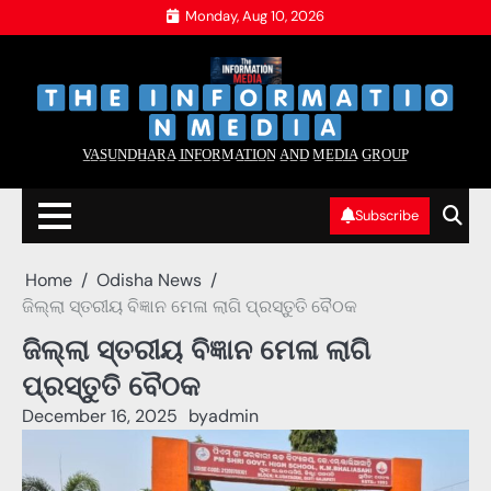
Skip
Monday, Aug 10, 2026
to
content
‌
‌
V̲A̲S̲U̲N̲D̲H̲A̲R̲A̲ I̲N̲F̲O̲R̲M̲A̲T̲I̲O̲N̲ A̲N̲D̲ M̲E̲D̲I̲A̲ G̲R̲O̲U̲P̲
Subscribe
Home
Odisha News
ଜିଲ୍ଲା ସ୍ତରୀୟ ବିଜ୍ଞାନ ମେଳା ଲାଗି ପ୍ରସ୍ତୁତି ବୈଠକ
ଜିଲ୍ଲା ସ୍ତରୀୟ ବିଜ୍ଞାନ ମେଳା ଲାଗି
ପ୍ରସ୍ତୁତି ବୈଠକ
December 16, 2025
by
admin