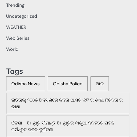
Trending
Uncategorized
WEATHER
Web Series
World
Tags
Odisha News
Odisha Police
ଆର
ଇଡିତାଲ୍ ୨୦୨୫ ଅବସରରେ କବିତା ଆସର କବି ର ଭାଷା ନିରବତା ର
ଭାଷା
ଓଡିଶା - ଆନ୍ଧ୍ର ସୀମାନ୍ତ ଆନ୍ଧ୍ରର ବାରୁଆ ନିକଟରେ ଘଟିଛି
ମର୍ମନ୍ତୁଦ ସଡକ ଦୁର୍ଘଟଣା