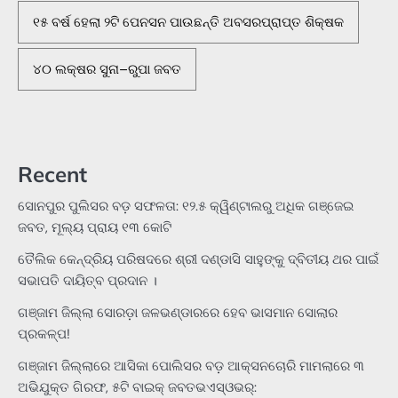
୧୫ ବର୍ଷ ହେଲା ୨ଟି ପେନସନ ପାଉଛନ୍ତି ଅବସରପ୍ରାପ୍ତ ଶିକ୍ଷକ
୪୦ ଲକ୍ଷର ସୁନା–ରୁପା ଜବତ
Recent
ସୋନପୁର ପୁଲିସର ବଡ଼ ସଫଳତା: ୧୨.୫ କ୍ୱିଣ୍ଟାଲରୁ ଅଧିକ ଗଞ୍ଜେଇ
ଜବତ, ମୂଲ୍ୟ ପ୍ରାୟ ୧୩ କୋଟି
ତୈଲିକ କେନ୍ଦ୍ରିୟ ପରିଷଦରେ ଶ୍ରୀ ଦଣ୍ଡାସି ସାହୁଙ୍କୁ ଦ୍ବିତୀୟ ଥର ପାଇଁ
ସଭାପତି ଦାୟିତ୍ବ ପ୍ରଦାନ ।
ଗଞ୍ଜାମ ଜିଲ୍ଲା ସୋରଡ଼ା ଜଳଭଣ୍ଡାରରେ ହେବ ଭାସମାନ ସୋଲାର
ପ୍ରକଳ୍ପ!
ଗଞ୍ଜାମ ଜିଲ୍ଲାରେ ଆସିକା ପୋଲିସର ବଡ଼ ଆକ୍ସନଚୋରି ମାମଲାରେ ୩
ଅଭିଯୁକ୍ତ ଗିରଫ, ୫ଟି ବାଇକ୍ ଜବତଭଏସ୍‌ଓଭର୍: