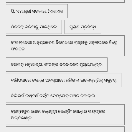
ପି. ଏମ୍.ଶ୍ରୀ ସରକାରୀ (ଏସ.ଏସ
ପିକନିକ୍‌ କରିବାକୁ ଯାଇଥିଲେ
ପୁରାଣ ପ୍ରସିଦ୍ଧ
ବଂଗଲାଦେଶୀ ଅନୁପ୍ରବେଶ ବିରୋଧରେ ରାସ୍ତାକୁ ଓହ୍ଲାଇଲେ ହିନ୍ଦୁ
ସଂଗଠନ
ବରଗଡ଼ ଧନୁଯାତ୍ରା: କଂସଙ୍କ ଦରବାରରେ ମୁଖ୍ୟମନ୍ତ୍ରୀ
ବାରିପଦାରେ ଚଳନ୍ତା ଅବସ୍ଥାରେ ଜଳିଗଲା ଇଲେକ୍ଟ୍ରିକ୍ ସ୍କୁଟର୍
ବିଲିଭର୍ସ ଇଷ୍ଟର୍ଣ ଚର୍ଚ୍ଚ ତେଙ୍ଗେଡ଼ାପଥର ଟିକାବାଲି
ବ୍ରହ୍ମପୁର ଧୋବା ବନ୍ଧହୁଡ଼ା ଭେଣ୍ଡିଂ ଜୋନ୍‌ରେ ଭୟଙ୍କର
ଅଗ୍ନିକାଣ୍ଡ