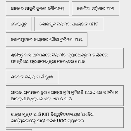
କାମରେ ଆସୁନି ସୁଲଭ ଶୌଚାଳୟ
କୋଟିଆ ଓଡ଼ିଶାର ଅଂଶ
କୋରାପୁଟ
କୋରାପୁଟ ଜିଲ୍ଲାର ପଞ୍ଚାୟତ ସମିତି
କୋରାପୁଟରେ କାଶ୍ମୀର ଶୈଳୀ ଟୁରିଜମ: ଆୟ
ଖ୍ରୀଷ୍ଟମାସ ଅବସରରେ ଦିଲ୍ଲୀର କ୍ୟାଥେଡ୍ରାଲ୍ ଚର୍ଚ୍ଚରେ
ପହଞ୍ଚିଲେ ପ୍ରଧାନମନ୍ତ୍ରୀ ନରେନ୍ଦ୍ର ମୋଦୀ
ଗଜପତି ଜିଲ୍ଲା ପାଇଁ ଦୁଃଖ
ଗାଇବା ଗ୍ରାମରେ ଦୁଇ ଗୋଷ୍ଠୀ ମୁହାଁ ମୁହିଁରାତି 12.30 ରେ ପହଁଚିଲେ
ଆରକ୍ଷୀ ଅଧିକ୍ଷକ ଏବଂ ଏସ ଡି ପି ଓ
ଛାତ୍ର ମୃତ୍ୟୁ ପାଇଁ KIIT ବିଶ୍ୱବିଦ୍ୟାଳୟର 'ଅବୈଧ
କାର୍ଯ୍ୟକଳାପ'କୁ ଦାୟୀ କରିଛି UGC ପ୍ୟାନେଲ