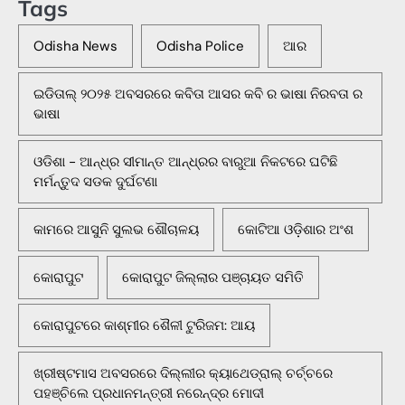
Tags
Odisha News
Odisha Police
ଆର
ଇଡିତାଲ୍ ୨୦୨୫ ଅବସରରେ କବିତା ଆସର କବି ର ଭାଷା ନିରବତା ର
ଭାଷା
ଓଡିଶା - ଆନ୍ଧ୍ର ସୀମାନ୍ତ ଆନ୍ଧ୍ରର ବାରୁଆ ନିକଟରେ ଘଟିଛି
ମର୍ମନ୍ତୁଦ ସଡକ ଦୁର୍ଘଟଣା
କାମରେ ଆସୁନି ସୁଲଭ ଶୌଚାଳୟ
କୋଟିଆ ଓଡ଼ିଶାର ଅଂଶ
କୋରାପୁଟ
କୋରାପୁଟ ଜିଲ୍ଲାର ପଞ୍ଚାୟତ ସମିତି
କୋରାପୁଟରେ କାଶ୍ମୀର ଶୈଳୀ ଟୁରିଜମ: ଆୟ
ଖ୍ରୀଷ୍ଟମାସ ଅବସରରେ ଦିଲ୍ଲୀର କ୍ୟାଥେଡ୍ରାଲ୍ ଚର୍ଚ୍ଚରେ
ପହଞ୍ଚିଲେ ପ୍ରଧାନମନ୍ତ୍ରୀ ନରେନ୍ଦ୍ର ମୋଦୀ