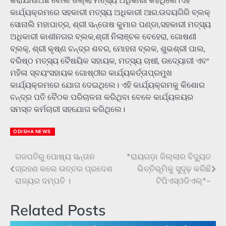
କରାଯାଉଅଛି ବୋଲି ଜିଲ୍ଲା ମତ୍ସ୍ୟ ଅଧିକାରୀ କହିଥିଲେ।ଏହି
କାର୍ଯ୍ୟକ୍ରମରେ ସହକାରୀ ମତ୍ସ୍ୟ ଅଧିକାରୀ ଆର.ଉଦୟଗିରି ବ୍ଲକ୍
ସୋନାଲି ମହାପାତ୍ର, ଶ୍ରୀ ସନ୍ତୋଷ କୁମାର ପଣ୍ଡା,ସହକାରୀ ମତ୍ସ୍ୟ
ଅଧିକାରୀ କାଶୀନଗର ବ୍ଲକ,ଶ୍ରୀ ନିଲାଞ୍ଚଳ ବେହେରା, ଗୋଷଣୀ
ବ୍ଲକ୍, ଶ୍ରୀ କୃଷ୍ଣ ଚନ୍ଦ୍ର ଶବର, ମୋହନା ବ୍ଲକ, ଶୁଭଶ୍ରୀ ପାଲ,
ବରିଷ୍ଠ ମତ୍ସ୍ୟ ବୈଷୟିକ ସହାୟକ, ମତ୍ସ୍ୟ ଚାଷୀ, ଉଦ୍ୟୋଗୀ ଏବଂ
ମହିଳା ସ୍ବୟଂସହାୟକ ଗୋଷ୍ଠୀର କାର୍ଯ୍ୟକର୍ତ୍ତାପ୍ରମୁଖ
କାର୍ଯ୍ୟକ୍ରମରେ ଯୋଗ ଦେଇଥିଲେ। ଏହି କାର୍ଯ୍ୟକ୍ରମକୁ କିଶୋର
ଚନ୍ଦ୍ର ପତି ବୈଠକ ପରିଚାଳନା କରିଥିବା ବେଳେ କାର୍ଯ୍ୟଳୟର
ସମସ୍ତ କର୍ମଚାରୀ ସହଯୋଗ କରିଥିଲେ।
ODISHA NEWS
ଗଜପତିରୁ ପୋଷ୍ୟ ସନ୍ତାନ
*ରାୟଗଡ଼ା ଜିଲ୍ଲାର ବିଦ୍ୟୁତ
Post
ଗ୍ରହଣ କଲେ ଉତ୍ତର ପ୍ରଦେଶ
ଭିତ୍ତିଭୂମିକୁ ସୁଦୃଢ଼ କରିଛି
navigation
ରାଜ୍ୟର ଦମ୍ପତି ।
ଟିପିଏସ୍ଓଡିଏଲ୍*-
Related Posts