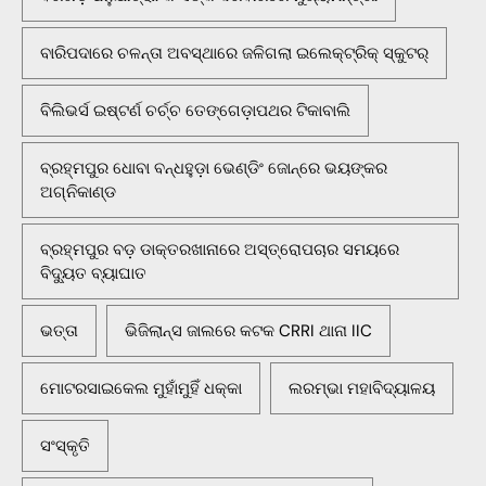
ବାରିପଦାରେ ଚଳନ୍ତା ଅବସ୍ଥାରେ ଜଳିଗଲା ଇଲେକ୍ଟ୍ରିକ୍ ସ୍କୁଟର୍
ବିଲିଭର୍ସ ଇଷ୍ଟର୍ଣ ଚର୍ଚ୍ଚ ତେଙ୍ଗେଡ଼ାପଥର ଟିକାବାଲି
ବ୍ରହ୍ମପୁର ଧୋବା ବନ୍ଧହୁଡ଼ା ଭେଣ୍ଡିଂ ଜୋନ୍‌ରେ ଭୟଙ୍କର
ଅଗ୍ନିକାଣ୍ଡ
ବ୍ରହ୍ମପୁର ବଡ଼ ଡାକ୍ତରଖାନାରେ ଅସ୍ତ୍ରୋପଚାର ସମୟରେ
ବିଦ୍ୟୁତ ବ୍ୟାଘାତ
ଭତ୍ତା
ଭିଜିଲାନ୍ସ ଜାଲରେ କଟକ CRRI ଥାନା IIC
ମୋଟରସାଇକେଲ ମୁହାଁମୁହିଁ ଧକ୍କା
ଲରମ୍ଭା ମହାବିଦ୍ୟାଳୟ
ସଂସ୍କୃତି