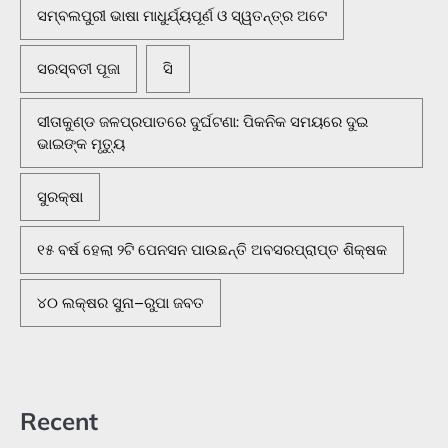
ସମ୍ବଲପୁରୀ ଭାଷା ମାଧୁର୍ଯ୍ୟପୂର୍ଣ ଓ ସ୍ୱତନ୍ତ୍ର ଅଟେ
ସରସ୍ବତୀ ପୂଜା
ସି
ସୀତାକୁଣ୍ଡ ଜଳପ୍ରପାତରେ ଦୁର୍ଘଟଣା: ପିକନିକ ସମୟରେ ଦୁଇ
ଭାଇଙ୍କ ମୃତ୍ୟୁ
ସୁରକ୍ଷା
୧୫ ବର୍ଷ ହେଲା ୨ଟି ପେନସନ ପାଉଛନ୍ତି ଅବସରପ୍ରାପ୍ତ ଶିକ୍ଷକ
୪୦ ଲକ୍ଷର ସୁନା–ରୁପା ଜବତ
Recent