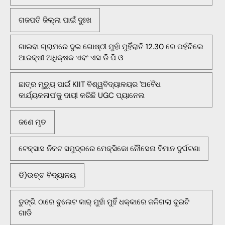
ଗଜପତି ଜିଲ୍ଲା ପାଇଁ ଦୁଃଖ
ଗାଇବା ଗ୍ରାମରେ ଦୁଇ ଗୋଷ୍ଠୀ ମୁହାଁ ମୁହିଁରାତି 12.30 ରେ ପହଁଚିଲେ
ଆରକ୍ଷୀ ଅଧିକ୍ଷକ ଏବଂ ଏସ ଡି ପି ଓ
ଛାତ୍ର ମୃତ୍ୟୁ ପାଇଁ KIIT ବିଶ୍ୱବିଦ୍ୟାଳୟର 'ଅବୈଧ
କାର୍ଯ୍ୟକଳାପ'କୁ ଦାୟୀ କରିଛି UGC ପ୍ୟାନେଲ
ଜଣେ ମୃତ
ଟେକ୍ସାସ ନିକଟ ସମୁଦ୍ରରେ ମେକ୍ସିକୋ ନୌସେନା ବିମାନ ଦୁର୍ଘଟଣା
ଡି)ଉଚ୍ଚ ବିଦ୍ୟାଳୟ
ଡୁଙ୍ଗି ଠାରେ ବୁଲେଟ କାର୍ ମୁହାଁ ମୁହିଁ ଧକ୍କାରେ ଜଳିଗଲା ଦୁଇଟି
ଗାଡି