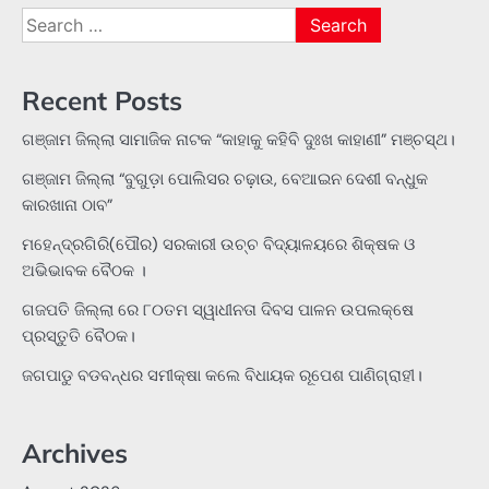
Search
for:
Recent Posts
ଗଞ୍ଜାମ ଜିଲ୍ଲା ସାମାଜିକ ନାଟକ “କାହାକୁ କହିବି ଦୁଃଖ କାହାଣୀ” ମଞ୍ଚସ୍ଥ।
ଗଞ୍ଜାମ ଜିଲ୍ଲା “ବୁଗୁଡ଼ା ପୋଲିସର ଚଢ଼ାଉ, ବେଆଇନ ଦେଶୀ ବନ୍ଧୁକ
କାରଖାନା ଠାବ”
ମହେନ୍ଦ୍ରଗିରି(ପୌର) ସରକାରୀ ଉଚ୍ଚ ବିଦ୍ୟାଳୟରେ ଶିକ୍ଷକ ଓ
ଅଭିଭାବକ ବୈଠକ ।
ଗଜପତି ଜିଲ୍ଲା ରେ ୮୦ତମ ସ୍ୱାଧୀନତା ଦିବସ ପାଳନ ଉପଲକ୍ଷେ
ପ୍ରସ୍ତୁତି ବୈଠକ।
ଜଗପାଡୁ ବଡବନ୍ଧର ସମୀକ୍ଷା କଲେ ବିଧାୟକ ରୂପେଶ ପାଣିଗ୍ରାହୀ।
Archives