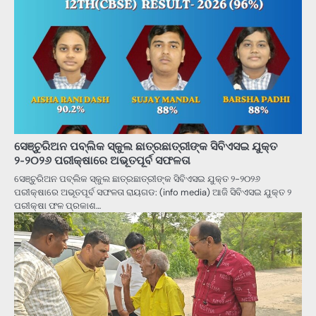
ସେଞ୍ଚୁରିଅନ ପବ୍ଲିକ ସ୍କୁଲ ଛାତ୍ରଛାତ୍ରୀଙ୍କ ସିବିଏସଇ ଯୁକ୍ତ
୨-୨୦୨୬ ପରୀକ୍ଷାରେ ଅଭୂତପୂର୍ବ ସଫଳତା
ସେଞ୍ଚୁରିଅନ ପବ୍ଲିକ ସ୍କୁଲ ଛାତ୍ରଛାତ୍ରୀଙ୍କ ସିବିଏସଇ ଯୁକ୍ତ ୨-୨୦୨୬
ପରୀକ୍ଷାରେ ଅଭୂତପୂର୍ବ ସଫଳତା ରାୟଗଡ: (info media) ଆଜି ସିବିଏସଇ ଯୁକ୍ତ ୨
ପରୀକ୍ଷା ଫଳ ପ୍ରକାଶ…