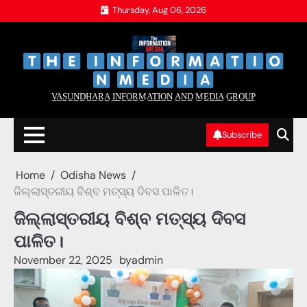
Skip
Thursday, Aug 06, 2026
to
content
‌
‌
V̲A̲S̲U̲N̲D̲H̲A̲R̲A̲ I̲N̲F̲O̲R̲M̲A̲T̲I̲O̲N̲ A̲N̲D̲ M̲E̲D̲I̲A̲ G̲R̲O̲U̲P̲
Subscribe
Home
Odisha News
ଜିଲ୍ଲାସ୍ତରୀୟ ବିଶ୍ବ ମତ୍ସ୍ୟ ଦିବସ ପାଳିତ।
ଜିଲ୍ଲାସ୍ତରୀୟ ବିଶ୍ବ ମତ୍ସ୍ୟ ଦିବସ
ପାଳିତ।
November 22, 2025
by
admin