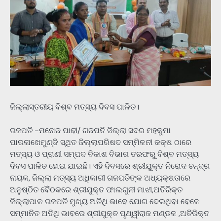
ଜିଲ୍ଲାସ୍ତରୀୟ ବିଶ୍ବ ମତ୍ସ୍ୟ ଦିବସ ପାଳିତ।
ଗଜପତି -ମନୋଜ ପାଢୀ/ ଗଜପତି ଜିଲ୍ଲା ସଦର ମହକୁମା
ପାରଳାଖେମୁଣ୍ଡି ସ୍ଥିତ ଜିଲ୍ଲାପରିଷଦ ସମ୍ମିଳନୀ କକ୍ଷ ଠାରେ
ମତ୍ସ୍ୟ ଓ ପ୍ରାଣୀ ସମ୍ପଦ ବିକାଶ ବିଭାଗ ତରଫରୁ ବିଶ୍ବ ମତ୍ସ୍ୟ
ଦିବସ ପାଳିତ ହୋଇ ଯାଇଛି। ଏହି ଦିବସରେ ଶ୍ରୀଯୁକ୍ତ ନିରୋଦ ଚନ୍ଦ୍ର
ନାୟକ, ଜିଲ୍ଲା ମତ୍ସ୍ୟ ଅଧିକାରୀ ଗଜପତିଙ୍କ ଅଧ୍ୟକ୍ଷତାରେ
ଅନୁଷ୍ଠିତ ବୈଠକରେ ଶ୍ରୀଯୁକ୍ତ ଫାଲଗୁନୀ ମାଝୀ,ଅତିରିକ୍ତ
ଜିଲ୍ଲାପାଳ ଗଜପତି ମୁଖ୍ୟ ଅତିଥି ଭାବେ ଯୋଗ ଦେଇଥିବା ବେଳେ
ସମ୍ମାନିତ ଅତିଥି ଭାବରେ ଶ୍ରୀଯୁକ୍ତ ପୃଥ୍ୱୀରାଜ ମଣ୍ଡଳ ,ଅତିରିକ୍ତ