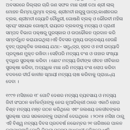
ଅବସରରେ ଜିଲ୍ଲାର ଚାରି ଜଣ ସଫଳ ମାଛ ଚାଷୀ ତଥା ଶ୍ରୀ ଲାଲ୍
ମୋହନ ଲିମ୍ମା,ଗୁମ୍ମା ବ୍ଲକ୍, ଶ୍ରୀମତୀ ନାରୁସୁ ପାତ୍ର,କାଶୀନଗର
ବ୍ଲକ, ଶ୍ରୀମତୀ ଜ୍ୟୋତି ଚୌଧୁରୀ, ଗୋଷଣି ବ୍ଲକ୍ ଓ ଭୌରବୀ ମହିଳା
ସ୍ବୟଂ ସହାୟକ ଗୋଷ୍ଠୀ, ରାୟଗଡ ବ୍ଲକଙ୍କୁ ମତ୍ସ୍ୟ ଓ ପ୍ରାଣୀ
ସମ୍ପଦ ବିଭାଗ ପକ୍ଷରୁ ପୁରସ୍କାର ଓ ଉପଢୌକନ ପ୍ରଦାନ କରି
ସମ୍ବର୍ଦ୍ଧିତ କରାଯାଇଥିଲା।ଏହି ଦିବସର ମୁଖ୍ୟ ଉଦ୍ଦେଶ୍ୟ ହେଉଛି
ବୃହତ୍ ପ୍ରାକୃତିକ ଜଳାଶୟ ଯଥା:- ସମୁନ୍ଦ୍ର, ହ୍ରଦ ଓ ନଦୀ ଇତ୍ୟାଦି
ପ୍ରଦୂଷଣ ମୁକ୍ତ ରଖିବା। ସେହିପରି ମତ୍ସ୍ୟ ବଂଶ ଓ ତାହାର ସଂଖ୍ୟା
ବୃଦ୍ଧିର ସୁରକ୍ଷା କରିବା । ଛୋଟ ମତ୍ସ୍ୟ ଜିବୀଙ୍କ ଜୀବନ ଜୀବିକାର
ସୁରକ୍ଷା କରିବା, ଅତ୍ୟଧିକ ମାଛ ଧରି ମତ୍ସ୍ୟ ବଂଶ ଲୋପ କରିବା
ବଦଳରେ ଦୀର୍ଘ କାଳୀନ ସ୍ଥାୟୀ ମତ୍ସ୍ୟ ଚାଷ କରିବାକୁ ପ୍ରାଧାନ୍ୟ
ଦେବା ।
୧୯୯୭ ମସିହାରେ ୧୮ ଗୋଟି ଦେଶର ମତ୍ସ୍ୟ ବ୍ୟବସାୟ ଓ ମତ୍ସ୍ୟ
ଜିବୀ ସଂଘଠନ କର୍ମକର୍ତ୍ତାଙ୍କୁ ନେଇ ନୂଆଦିଲ୍ଲୀ ଠାରେ ଏକାଠି ହୋଇ
ବିଶ୍ବ ମତ୍ସ୍ୟ ମଞ୍ଚ ଗଠନ କରିଥିଲେ ଏଵଂ ଜଳାଶୟ ଜଳଜୀବଙ୍କର
ସୁରକ୍ଷା ପାଇ ସରକାରଙ୍କୁ ପରାମର୍ଶ ଦେଇଥିଲେ । ୨୦୧୫ ମସିହା ଠାରୁ
ଏହି ବିଶ୍ୱ ମତ୍ସ୍ୟ ଦିବସ ପ୍ରତବର୍ଷ ନଭେମ୍ବର ୨୧ ତାରିଖରେ ପାଳନ