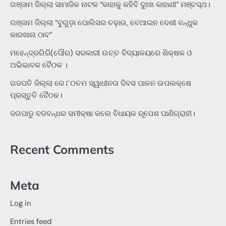
ଗଞ୍ଜାମ ଜିଲ୍ଲା ସାମାଜିକ ନାଟକ “କାହାକୁ କହିବି ଦୁଃଖ କାହାଣୀ” ମଞ୍ଚସ୍ଥ।
ଗଞ୍ଜାମ ଜିଲ୍ଲା “ବୁଗୁଡ଼ା ପୋଲିସର ଚଢ଼ାଉ, ବେଆଇନ ଦେଶୀ ବନ୍ଧୁକ
କାରଖାନା ଠାବ”
ମହେନ୍ଦ୍ରଗିରି(ପୌର) ସରକାରୀ ଉଚ୍ଚ ବିଦ୍ୟାଳୟରେ ଶିକ୍ଷକ ଓ
ଅଭିଭାବକ ବୈଠକ ।
ଗଜପତି ଜିଲ୍ଲା ରେ ୮୦ତମ ସ୍ୱାଧୀନତା ଦିବସ ପାଳନ ଉପଲକ୍ଷେ
ପ୍ରସ୍ତୁତି ବୈଠକ।
ଜଗପାଡୁ ବଡବନ୍ଧର ସମୀକ୍ଷା କଲେ ବିଧାୟକ ରୂପେଶ ପାଣିଗ୍ରାହୀ।
Recent Comments
Meta
Log in
Entries feed