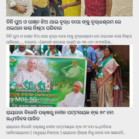
ତିନି ପୁଅ ଓ ପାଞ୍ଚ ଝିଅ ଥାଇ ବୃଦ୍ଧ ବାପା ଙ୍କୁ ବୃଦ୍ଧାଶ୍ରମ ରେ
ଥଇଥାନ କଲା ନିଷ୍ଠା ପରିବାର
ତିନି ପୁଅ ଓ ପାଞ୍ଚ ଝିଅ ଥାଇ ବୃଦ୍ଧ ବାପା ଙ୍କୁ ବୃଦ୍ଧାଶ୍ରମ ରେ ଥଇଥାନ କଲା ନିଷ୍ଠା
ପରିବାର…… ବରଗଡ -(ଭବାନୀ ଶଙ୍କର ପାଢ଼ୀ) ତା-୨୫-୦୯-୨୦୨୫ରିଖ…
ରାୟଗଡା ବିଜେଡି ପକ୍ଷରୁ ନବୀନ ପଟ୍ଟନାୟକ ଙ୍କ ୭୯ ତମ
ଜନ୍ମଦିବସ ପାଳିତ
ରାୟଗଡା ବିଜେଡି ପକ୍ଷରୁ ନବୀନ ପଟ୍ଟନାୟକ ଙ୍କ ୭୯ ତମ ଜନ୍ମଦିବସ
ପାଳିତରାୟଗଡା ( ଅମୁଲ୍ୟ ନିଶଙ୍କ ) ରାୟଗଡା ଜ଼ିଲ୍ଲା ବିଜୁ ଜନତା ଦଳ ସଭାପତି…