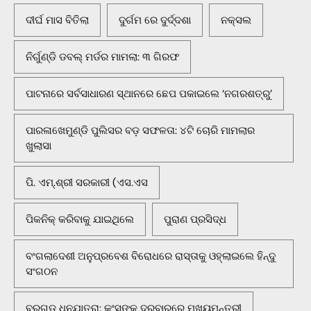
ଦୀର୍ଘ ମାସ ବିତିଲା
ଦୁର୍ଗମ ରେ ଦୁର୍ଦ୍ଦଶା
ନକ୍ସଲ
ନିର୍ଗୁଣ୍ଡି ଡବଲ୍ ମର୍ଡର ମାମଲା: ୩ ଗିରଫ
ପାଟନାରେ ସର୍ବସାଧାରଣ ସ୍ଥାନରେ ଛେପ ପକାଇଲେ ‘ନଗରଶତ୍ରୁ’
ପାରଳାଖେମୁଣ୍ଡି ପୁଲିସର ବଡ଼ ସଫଳତା: ୪ଟି ଚୋରି ମାମଲାର
ଖୁଲାସା
ପି. ଏମ୍.ଶ୍ରୀ ସରକାରୀ (ଏସ.ଏସ
ପିକନିକ୍‌ କରିବାକୁ ଯାଇଥିଲେ
ପୁରାଣ ପ୍ରସିଦ୍ଧ
ବଂଗଲାଦେଶୀ ଅନୁପ୍ରବେଶ ବିରୋଧରେ ରାସ୍ତାକୁ ଓହ୍ଲାଇଲେ ହିନ୍ଦୁ
ସଂଗଠନ
ବରଗଡ଼ ଧନୁଯାତ୍ରା: କଂସଙ୍କ ଦରବାରରେ ମୁଖ୍ୟମନ୍ତ୍ରୀ