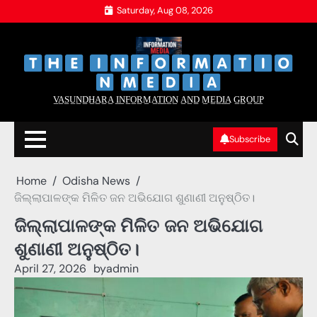
Skip
Saturday, Aug 08, 2026
to
content
‌
‌
V̲A̲S̲U̲N̲D̲H̲A̲R̲A̲ I̲N̲F̲O̲R̲M̲A̲T̲I̲O̲N̲ A̲N̲D̲ M̲E̲D̲I̲A̲ G̲R̲O̲U̲P̲
Subscribe
Home
Odisha News
ଜିଲ୍ଲାପାଳଙ୍କ ମିଳିତ ଜନ ଅଭିଯୋଗ ଶୁଣାଣୀ ଅନୁଷ୍ଠିତ।
ଜିଲ୍ଲାପାଳଙ୍କ ମିଳିତ ଜନ ଅଭିଯୋଗ
ଶୁଣାଣୀ ଅନୁଷ୍ଠିତ।
April 27, 2026
by
admin