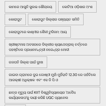
କାମରେ ଆସୁନି ସୁଲଭ ଶୌଚାଳୟ
କୋଟିଆ ଓଡ଼ିଶାର ଅଂଶ
କୋରାପୁଟ
କୋରାପୁଟ ଜିଲ୍ଲାର ପଞ୍ଚାୟତ ସମିତି
କୋରାପୁଟରେ କାଶ୍ମୀର ଶୈଳୀ ଟୁରିଜମ: ଆୟ
ଖ୍ରୀଷ୍ଟମାସ ଅବସରରେ ଦିଲ୍ଲୀର କ୍ୟାଥେଡ୍ରାଲ୍ ଚର୍ଚ୍ଚରେ
ପହଞ୍ଚିଲେ ପ୍ରଧାନମନ୍ତ୍ରୀ ନରେନ୍ଦ୍ର ମୋଦୀ
ଗଜପତି ଜିଲ୍ଲା ପାଇଁ ଦୁଃଖ
ଗାଇବା ଗ୍ରାମରେ ଦୁଇ ଗୋଷ୍ଠୀ ମୁହାଁ ମୁହିଁରାତି 12.30 ରେ ପହଁଚିଲେ
ଆରକ୍ଷୀ ଅଧିକ୍ଷକ ଏବଂ ଏସ ଡି ପି ଓ
ଛାତ୍ର ମୃତ୍ୟୁ ପାଇଁ KIIT ବିଶ୍ୱବିଦ୍ୟାଳୟର 'ଅବୈଧ
କାର୍ଯ୍ୟକଳାପ'କୁ ଦାୟୀ କରିଛି UGC ପ୍ୟାନେଲ