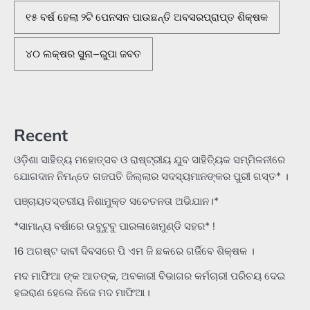
୧୫ ବର୍ଷ ହେଲା ୨ଟି ପେନସନ ପାଉଛନ୍ତି ଅବସରପ୍ରାପ୍ତ ଶିକ୍ଷକ
୪୦ ଲକ୍ଷର ସୁନା–ରୁପା ଜବତ
Recent
ଓଡ଼ିଶା ସାହିତ୍ୟ ମହୋତ୍ସବ ଓ ରାଷ୍ଟ୍ରୀୟ ଯୁବ ସାହିତ୍ୟିକ ସମ୍ମିଳନୀରେ
ଯୋଗଦାନ ନିମନ୍ତେ ଗଜପତି ଜିଲ୍ଲାର ସଦସ୍ୟମାନଙ୍କର ପୁରୀ ଗସ୍ତ* ।
ପଞ୍ଚାୟତସ୍ତରୀୟ ନିଶାମୁକ୍ତ ସଚେତନତା ଅଭିଯାନ।*
*ସାମାନ୍ୟ ବର୍ଷାରେ ଉବୁଟୁବୁ ପାରଳାଖେମୁଣ୍ଡି ସହର* !
16 ଅଗଷ୍ଟ ଦାବୀ ଦିବସରେ ପି ଏମ ଜି ଛକରେ ଗର୍ଜିବେ ଶିକ୍ଷକ ।
ମଦ ମାଫିଆ ଙ୍କ ଆତଙ୍କ, ଅବକାରୀ ବିଭାଗର କର୍ମଚାରୀ ପରିଚୟ ଦେଇ
ହଇରାଣ ହେଲେ ନିଜେ ମଦ ମାଫିଆ।