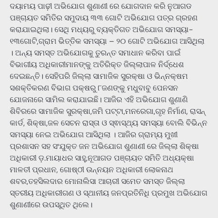
ଦୟାମୟ ପାଢ଼ୀ ଅଭିଯୋଗ ଶୁଣାଣୀ ରେ ଯୋଗଦାନ କରି ନୁଆଗଡ
ପଞ୍ଚାୟତ ସମିତିର ସମୁଦାୟ ୩୩ ଗୋଟି ଅଭିଯୋଗ ପତ୍ର ଗ୍ରହଣ
କରାଯାଇଥିଲା। ସେଥି ମଧ୍ୟରୁ ବ୍ୟକ୍ତିଗତ ଅଭିଯୋଗ ସମସ୍ୟା-
୧୩ଗୋଟି,ଗ୍ରାମ ଭିତ୍ତିକ ସମସ୍ୟା – ୨୦ ଗୋଟି ଅଭିଯୋଗ ଆସିଥିଲା
। ଅନ୍ୟ ସମସ୍ତ ଅଭିଯୋଗକୁ ତୁରନ୍ତ ସମାଧାନ କରିବା ପାଇଁ
ବିଭାଗୀୟ ଅଧିକାରୀମାନଙ୍କୁ ଅତିରିକ୍ତ ଜିଲ୍ଲାପାଳ ନିର୍ଦ୍ଧେଶ
ଦେଇଛନ୍ତି। ସେହିପରି ଜିଲ୍ଲା ସାମାଜିକ ସୁରକ୍ଷା ଓ ଭିନ୍ନକ୍ଷମ
ସଶକ୍ତିକରଣ ବିଭାଗ ପକ୍ଷରୁ ୮ଜଣଙ୍କୁ ମଧୁବାବୁ ପେନସନ
ଯୋଜନାରେ ସାମିଲ କରାଯାଇଛି। ଆଜିର ଏହି ଅଭିଯୋଗ ଶୁଣାଣି
ଶିବିରରେ ସାମାଜିକ ସୁରକ୍ଷା,ଜମି ପଟ୍ଟା,ମନରେଗା,ଗୃହ ନିର୍ମାଣ, ରାସନ୍
କାର୍ଡ, ଶିକ୍ଷା,ଜଳ ସେଚନ ରାସ୍ତା ଓ ସ୍ଵାସ୍ଥ୍ୟ ସମସ୍ୟା ବୋଲି ବିଭିନ୍ନ
ସମସ୍ୟା ନେଇ ଅଭିଯୋଗ ଆସିଥିଲା । ଆଜିର ଗ୍ରାମ୍ୟ ମୁଖୀ
ପ୍ରଶାସନ ସହ ସଂଯୁକ୍ତ ଜନ ଅଭିଯୋଗ ଶୁଣାଣୀ ରେ ଜିଲ୍ଲା ଶିକ୍ଷା
ଅଧିକାରୀ ଡ଼.ମାୟାଧର ସାହୁ,ନୂଆଗଡ ପଞ୍ଚାୟତ ସମିତି ଅଧ୍ୟକ୍ଷା
ମାଳତୀ ପ୍ରଧାନ, ଗୋଷ୍ଠୀ ଉନ୍ନୟନ ଅଧିକାରୀ ଲୋକନାଥ
ଶବର,ତହସିଲଦାର ମୋନାଲିସା ଆଚାରୀ ସମେତ ସମସ୍ତ ଜିଲ୍ଲା
ସ୍ତରୀୟ ଅଧିକାରୀଗଣ ଓ ସ୍ଥାନୀୟ ଜନପ୍ରତିନିଧି ପ୍ରମୁଖ ଅଭିଯୋଗ
ଶୁଣାଣୀରେ ଉପସ୍ଥିତ ଥିଲେ।