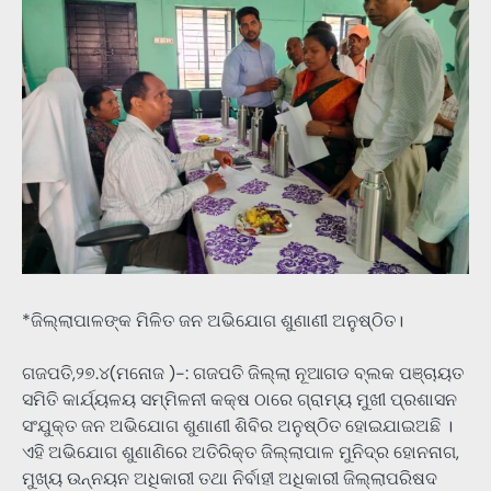
*ଜିଲ୍ଲାପାଳଙ୍କ ମିଳିତ ଜନ ଅଭିଯୋଗ ଶୁଣାଣୀ ଅନୁଷ୍ଠିତ।
ଗଜପତି,୨୭.୪(ମନୋଜ )-: ଗଜପତି ଜିଲ୍ଲା ନୂଆଗଡ ବ୍ଲକ ପଞ୍ଚାୟତ
ସମିତି କାର୍ଯ୍ୟଳୟ ସମ୍ମିଳନୀ କକ୍ଷ ଠାରେ ଗ୍ରାମ୍ୟ ମୁଖୀ ପ୍ରଶାସନ
ସଂଯୁକ୍ତ ଜନ ଅଭିଯୋଗ ଶୁଣାଣୀ ଶିବିର ଅନୁଷ୍ଠିତ ହୋଇଯାଇଅଛି ।
ଏହି ଅଭିଯୋଗ ଶୁଣାଣିରେ ଅତିରିକ୍ତ ଜିଲ୍ଲାପାଳ ମୁନିଦ୍ର ହୋନନାଗ,
ମୁଖ୍ୟ ଉନ୍ନୟନ ଅଧିକାରୀ ତଥା ନିର୍ବାହୀ ଅଧିକାରୀ ଜିଲ୍ଲାପରିଷଦ