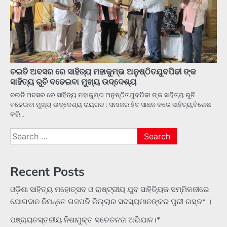
ଚଇତି ଅବସର ରେ ସାହିତ୍ୟ ମହାକୁମ୍ଭ ଅନୁଷ୍ଠିତଯୁବପିଢୀ ଙ୍କ
ସାହିତ୍ୟ ରୁଚି ବଢେଇବା ମୁଖ୍ୟ ଉଦ୍ଦେଶ୍ୟ
ଚଇତି ଅବସର ରେ ସାହିତ୍ୟ ମହାକୁମ୍ଭ ଅନୁଷ୍ଠିତଯୁବପିଢୀ ଙ୍କ ସାହିତ୍ୟ ରୁଚି
ବଢେଇବା ମୁଖ୍ୟ ଉଦ୍ଦେଶ୍ୟ ରାୟଗଡ : ସମାଜର ହିତ ସାଧନ କରେ ସାହିତ୍ୟ,ବିଶେଷ
କରି…
Search
for:
Recent Posts
ଓଡ଼ିଶା ସାହିତ୍ୟ ମହୋତ୍ସବ ଓ ରାଷ୍ଟ୍ରୀୟ ଯୁବ ସାହିତ୍ୟିକ ସମ୍ମିଳନୀରେ
ଯୋଗଦାନ ନିମନ୍ତେ ଗଜପତି ଜିଲ୍ଲାର ସଦସ୍ୟମାନଙ୍କର ପୁରୀ ଗସ୍ତ* ।
ପଞ୍ଚାୟତସ୍ତରୀୟ ନିଶାମୁକ୍ତ ସଚେତନତା ଅଭିଯାନ।*