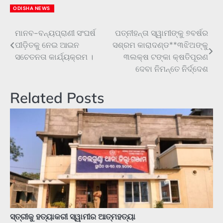
ODISHA NEWS
ମାନବ-ବନ୍ୟପ୍ରାଣୀ ସଂଘର୍ଷ
ପତ୍ନୀହନ୍ତା ସ୍ୱାମୀଙ୍କୁ ୭ବର୍ଷର
Post
ପୀଡ଼ିତକୁ ନେଇ ଆଇନ
ସଶ୍ରମ କାରାଦଣ୍ଡ**୩ଝିଅଙ୍କୁ
navigation
ସଚେତନତା କାର୍ଯ୍ୟକ୍ରମ ।
୩ଲକ୍ଷ ଟଙ୍କା କ୍ଷତିପୂରଣ
ଦେବା ନିମନ୍ତେ ନିର୍ଦ୍ଦେଶ
Related Posts
ସ୍ତ୍ରୀକୁ ହତ୍ୟାକରୀ ସ୍ୱାମୀର ଆତ୍ମହତ୍ୟା