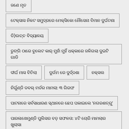
ଜଣେ ମୃତ
ଟେକ୍ସାସ ନିକଟ ସମୁଦ୍ରରେ ମେକ୍ସିକୋ ନୌସେନା ବିମାନ ଦୁର୍ଘଟଣା
ଡି)ଉଚ୍ଚ ବିଦ୍ୟାଳୟ
ଡୁଙ୍ଗି ଠାରେ ବୁଲେଟ କାର୍ ମୁହାଁ ମୁହିଁ ଧକ୍କାରେ ଜଳିଗଲା ଦୁଇଟି
ଗାଡି
ଦୀର୍ଘ ମାସ ବିତିଲା
ଦୁର୍ଗମ ରେ ଦୁର୍ଦ୍ଦଶା
ନକ୍ସଲ
ନିର୍ଗୁଣ୍ଡି ଡବଲ୍ ମର୍ଡର ମାମଲା: ୩ ଗିରଫ
ପାଟନାରେ ସର୍ବସାଧାରଣ ସ୍ଥାନରେ ଛେପ ପକାଇଲେ ‘ନଗରଶତ୍ରୁ’
ପାରଳାଖେମୁଣ୍ଡି ପୁଲିସର ବଡ଼ ସଫଳତା: ୪ଟି ଚୋରି ମାମଲାର
ଖୁଲାସା