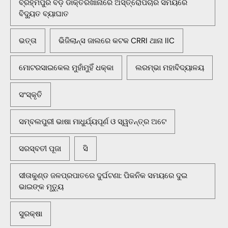
ବ୍ରହ୍ମପୁର ବଡ଼ ଡାକ୍ତରଖାନାରେ ଅସ୍ତ୍ରୋପଚାର ସମୟରେ
ବିଦ୍ୟୁତ ବ୍ୟାଘାତ
ଭତ୍ତା
ଭିଜିଲାନ୍ସ ଜାଲରେ କଟକ CRRI ଥାନା IIC
ମୋଟରସାଇକେଲ ମୁହାଁମୁହିଁ ଧକ୍କା
ଲରମ୍ଭା ମହାବିଦ୍ୟାଳୟ
ସଂସ୍କୃତି
ସମ୍ବଲପୁରୀ ଭାଷା ମାଧୁର୍ଯ୍ୟପୂର୍ଣ ଓ ସ୍ୱତନ୍ତ୍ର ଅଟେ
ସରସ୍ବତୀ ପୂଜା
ସି
ସୀତାକୁଣ୍ଡ ଜଳପ୍ରପାତରେ ଦୁର୍ଘଟଣା: ପିକନିକ ସମୟରେ ଦୁଇ
ଭାଇଙ୍କ ମୃତ୍ୟୁ
ସୁରକ୍ଷା