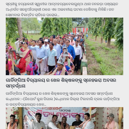
ସ୍ତ୍ରୀକୁ ହତ୍ୟାକରୀ ସ୍ୱାମୀର ଆତ୍ମହତ୍ୟାବେଲଗୁଣ୍ଠା ଥାନା ତନରଡ଼ା ପଞ୍ଚାୟତ
ଅନ୍ତର୍ଗତ ସରନୁଆଁପଲ୍ଲୀ ଠାରେ ଏକ ଅଭବନୀୟ ଘଟଣା ଦେଖିବାକୁ ମିଳିଛି। ଗତ
ସୋମବାର ବିଳମ୍ବିତ ରାତିରେ ଘରୋଇ…
ଗାର୍ଡିଙ୍ଗିଆ ବିଦ୍ୟାଳୟ ର ଖେଳ ଶିକ୍ଷକଙ୍କୁ ସ୍ନେହଭରା ଅବସର
ସମ୍ବର୍ଦ୍ଧନା
ଗାର୍ଡିଙ୍ଗିଆ ବିଦ୍ୟାଳୟ ର ଖେଳ ଶିକ୍ଷକଙ୍କୁ ସ୍ନେହଭରା ଅବସର ସମ୍ବର୍ଦ୍ଧନା
କନ୍ଧମାଳ :-(ରିପୋର୍ଟ କୁନା ଦିଗାଲ )କନ୍ଧମାଳ ଜିଲ୍ଲା ଟିକାବାଲି ବ୍ଲକ ଗାଡ଼ିଙ୍ଗିଆ
ର ଉଚ୍ଚବିଦ୍ୟାଳୟର ଖେଳ…