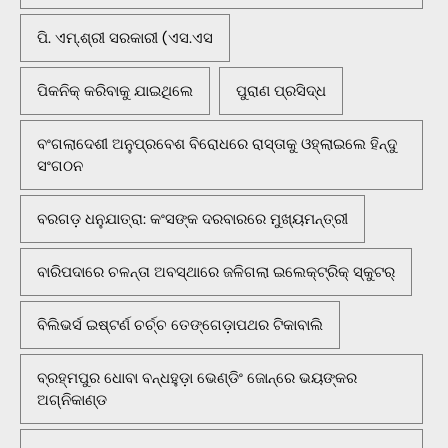
ପି. ଏମ୍.ଶ୍ରୀ ସରକାରୀ (ଏସ.ଏସ
ପିକନିକ୍‌ କରିବାକୁ ଯାଇଥିଲେ
ପୁରାଣ ପ୍ରସିଦ୍ଧ
ବଂଗଲାଦେଶୀ ଅନୁପ୍ରବେଶ ବିରୋଧରେ ରାସ୍ତାକୁ ଓହ୍ଲାଇଲେ ହିନ୍ଦୁ
ସଂଗଠନ
ବରଗଡ଼ ଧନୁଯାତ୍ରା: କଂସଙ୍କ ଦରବାରରେ ମୁଖ୍ୟମନ୍ତ୍ରୀ
ବାରିପଦାରେ ଚଳନ୍ତା ଅବସ୍ଥାରେ ଜଳିଗଲା ଇଲେକ୍ଟ୍ରିକ୍ ସ୍କୁଟର୍
ବିଲିଭର୍ସ ଇଷ୍ଟର୍ଣ ଚର୍ଚ୍ଚ ତେଙ୍ଗେଡ଼ାପଥର ଟିକାବାଲି
ବ୍ରହ୍ମପୁର ଧୋବା ବନ୍ଧହୁଡ଼ା ଭେଣ୍ଡିଂ ଜୋନ୍‌ରେ ଭୟଙ୍କର
ଅଗ୍ନିକାଣ୍ଡ