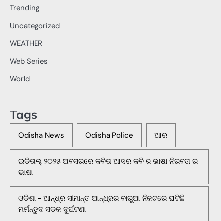
Trending
Uncategorized
WEATHER
Web Series
World
Tags
Odisha News
Odisha Police
ଆର
ଇଡିତାଲ୍ ୨୦୨୫ ଅବସରରେ କବିତା ଆସର କବି ର ଭାଷା ନିରବତା ର
ଭାଷା
ଓଡିଶା - ଆନ୍ଧ୍ର ସୀମାନ୍ତ ଆନ୍ଧ୍ରର ବାରୁଆ ନିକଟରେ ଘଟିଛି
ମର୍ମନ୍ତୁଦ ସଡକ ଦୁର୍ଘଟଣା