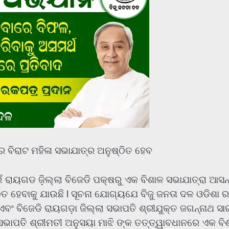
ରେ ବିରାଟ ମହିଳା ସଭାଯାତ୍ର ଅନୁଷ୍ଠିତ ହେବ
ଁ ରାୟଗଡ ଜ଼ିଲ୍ଲା ବିଜେଡି ପକ୍ଷରୁ ଏକ ବିଶାଳ ସଭାଯାତ୍ରା ଆସନ୍
ତ ହେବାକୁ ଯାଉଛି l ସୂଚନା ଯୋଗ୍ୟଯେ ବିଜୁ ଜନତା ଦଳ ଓଡିଶା ର
ବଂ ବିଜେଡି ରାୟଗଡ଼ା ଜିଲ୍ଲା ସଭାପତି ଶ୍ରୀଯୁକ୍ତ ଜଗନ୍ନାଥ ସା
ର ସଭାପତି ଶ୍ରୀମତୀ ଅନୁସୟା ମାଝି ଙ୍କ ତତ୍ତ୍ୱାବଧାନରେ ଏକ ବି