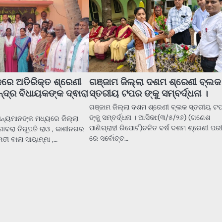
ରେ ଅତିରିକ୍ତ ଶ୍ରେଣୀ
ଗଞ୍ଜାମ ଜିଲ୍ଲା ଦଶମ ଶ୍ରେଣୀ ବ୍ଲକ
ନ୍ଦ୍ର ବିଧାୟକଙ୍କ ଦ୍ଵାରା
ସ୍ତରୀୟ ଟପର ଙ୍କୁ ସମ୍ବର୍ଦ୍ଧନା ।
ଗଞ୍ଜାମ ଜିଲ୍ଲା ଦଶମ ଶ୍ରେଣୀ ବ୍ଲକ ସ୍ତରୀୟ ଟ
ଙ୍କୁ ସମ୍ବର୍ଦ୍ଧନା । ଆସିକା:(୩/୫/୨୬) (ଗଣେଶ
 ଅନ୍ୟମାନଙ୍କ ମଧ୍ୟରେ ଜିଲ୍ଲା
ପାଣିଗ୍ରାହୀ ରିପୋର୍ଟ)ଚଳିତ ବର୍ଷ ଦଶମ ଶ୍ରେଣୀ ପରୀ
ଗାବରା ତିରୁପତି ରାଓ , କାଶୀନଗର
ରେ ସର୍ବୋଚ୍ଚ…
ତୀ ବାଲା ସାୟାମ୍ମା ,…