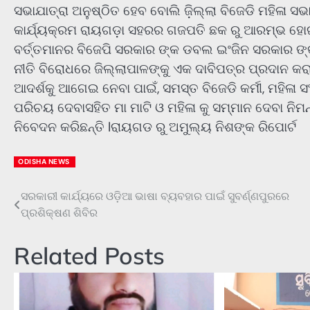
ସଭାଯାତ୍ରା ଅନୁଷ୍ଠିତ ହେବ ବୋଲି ଜ଼ିଲ୍ଲା ବିଜେଡି ମହିଳା ସଭା
କାର୍ଯ୍ୟକ୍ରମ ରାୟଗଡ଼ା ସହରର ଗଜପତି ଛକ ରୁ ଆରମ୍ଭ ହୋଇ ଜ
ବର୍ତ୍ତମାନର ବିଜେପି ସରକାର ଙ୍କ ଡବଲ ଇଂଜିନ ସରକାର ଙ୍କ ଶ
ନୀତି ବିରୋଧରେ ଜିଲ୍ଲାପାଳଙ୍କୁ ଏକ ଦାବିପତ୍ର ପ୍ରଦାନ କରାଯ
ଆଦର୍ଶକୁ ଆଗେଇ ନେବା ପାଇଁ, ସମସ୍ତ ବିଜେଡି କର୍ମୀ, ମହିଳ
ପରିଚୟ ଦେବାସହିତ ମା ମାଟି ଓ ମହିଳା କୁ ସମ୍ମାନ ଦେବା ନିମନ
ନିବେଦନ କରିଛନ୍ତି lରାୟଗଡ ରୁ ଅମୁଲ୍ୟ ନିଶଙ୍କ ରିପୋର୍ଟ
ODISHA NEWS
ସରକାରୀ କାର୍ଯ୍ୟରେ ଓଡ଼ିଆ ଭାଷା ବ୍ୟବହାର ପାଇଁ ସୁବର୍ଣ୍ଣପୁରରେ
Post
ପ୍ରଶିକ୍ଷଣ ଶିବିର
navigation
Related Posts