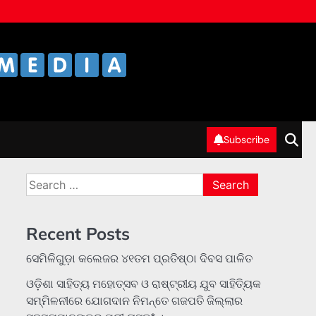
Subscribe
Search
for:
Recent Posts
ସେମିଳିଗୁଡ଼ା କଲେଜର ୪୧ତମ ପ୍ରତିଷ୍ଠା ଦିବସ ପାଳିତ
ଓଡ଼ିଶା ସାହିତ୍ୟ ମହୋତ୍ସବ ଓ ରାଷ୍ଟ୍ରୀୟ ଯୁବ ସାହିତ୍ୟିକ
ସମ୍ମିଳନୀରେ ଯୋଗଦାନ ନିମନ୍ତେ ଗଜପତି ଜିଲ୍ଲାର