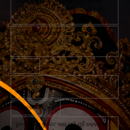
ଗାଇବା ଗ୍ରାମରେ ଦୁଇ ଗୋଷ୍ଠୀ ମୁହାଁ ମୁହିଁରାତି
12.30 ରେ ପହଁଚିଲେ ଆରକ୍ଷୀ ଅଧିକ୍ଷକ ଏବଂ
ଏସ ଡି ପି ଓ
ଛାତ୍ର ମୃତ୍ୟୁ ପାଇଁ KIIT ବିଶ୍ୱବିଦ୍ୟାଳୟର
'ଅବୈଧ କାର୍ଯ୍ୟକଳାପ'କୁ ଦାୟୀ କରିଛି UGC
ପ୍ୟାନେଲ
ଜଣେ ମୃତ
ଟେକ୍ସାସ ନିକଟ ସମୁଦ୍ରରେ ମେକ୍ସିକୋ ନୌସେନା
ବିମାନ ଦୁର୍ଘଟଣା
ଡି)ଉଚ୍ଚ ବିଦ୍ୟାଳୟ
ଡୁଙ୍ଗି ଠାରେ ବୁଲେଟ କାର୍ ମୁହାଁ ମୁହିଁ ଧକ୍କାରେ