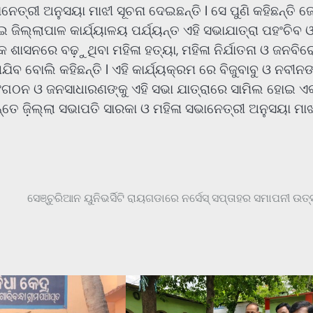
ନେତ୍ରୀ ଅନୁସୟା ମାଝୀ ସୂଚନା ଦେଇଛନ୍ତି l ସେ ପୁଣି କହିଛନ୍ତି ଜେ
ିଲ୍ଲାପାଳ କାର୍ଯ୍ୟାଳୟ ପର୍ଯ୍ୟନ୍ତ ଏହି ସଭାଯାତ୍ରା ପହଂଚିବ 
ାସନରେ ବଢ଼ୁଥିବା ମହିଳା ହତ୍ୟା, ମହିଳା ନିର୍ଯାତନା ଓ ଜନବିର
ିବ ବୋଲି କହିଛନ୍ତି l ଏହି କାର୍ଯ୍ୟକ୍ରମ ରେ ବିଜୁବାବୁ ଓ ନବୀନ
ା ସଂଗଠନ ଓ ଜନସାଧାରଣଙ୍କୁ ଏହି ସଭା ଯାତ୍ରାରେ ସାମିଲ ହୋଇ 
୍ତେ ଜ଼ିଲ୍ଲା ସଭାପତି ସାରକା ଓ ମହିଳା ସଭାନେତ୍ରୀ ଅନୁସୟା ମାଝ
ସେଞ୍ଚୁରିଆନ ୟୁନିଭର୍ସିଟି ରାୟଗଡାରେ ନର୍ସେସ୍‌ ସପ୍ତାହର ସମାପନୀ ଉତ