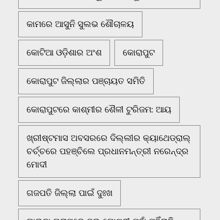
କାମରେ ଆସୁନି ସୁଲଭ ଶୌଚାଳୟ
କୋଟିଆ ଓଡ଼ିଶାର ଅଂଶ
କୋରାପୁଟ
କୋରାପୁଟ ଜିଲ୍ଲାର ପଞ୍ଚାୟତ ସମିତି
କୋରାପୁଟରେ କାଶ୍ମୀର ଶୈଳୀ ଟୁରିଜମ: ଆୟ
ଖ୍ରୀଷ୍ଟମାସ ଅବସରରେ ଦିଲ୍ଲୀର କ୍ୟାଥେଡ୍ରାଲ୍
ଚର୍ଚ୍ଚରେ ପହଞ୍ଚିଲେ ପ୍ରଧାନମନ୍ତ୍ରୀ ନରେନ୍ଦ୍ର
ମୋଦୀ
ଗଜପତି ଜିଲ୍ଲା ପାଇଁ ଦୁଃଖ