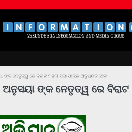
‌
‌
V̲A̲S̲U̲N̲D̲H̲A̲R̲A̲ I̲N̲F̲O̲R̲M̲A̲T̲I̲O̲N̲ A̲N̲D̲ M̲E̲D̲I̲A̲ G̲R̲O̲U̲P̲
ସୟା ଙ୍କ ନେତୃତ୍ୱ ରେ ବିରାଟ ମହିଳା ସଭାଯାତ୍ର ଅନୁଷ୍ଠିତ ହେବ
ରୀ ଅନୁସୟା ଙ୍କ ନେତୃତ୍ୱ ରେ ବିରାଟ