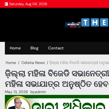
Skip
Saturday, Aug 08, 2026
to
content
Home
Blog
Contact
Home
Odisha News
ଜ଼ିଲ୍ଲା ମହିଳା ବିଜେଡି ସଭାନେତ୍ରୀ ଅନୁ
ଜ଼ିଲ୍ଲା ମହିଳା ବିଜେଡି ସଭାନେତ୍
ମହିଳା ସଭାଯାତ୍ର ଅନୁଷ୍ଠିତ ହେବ
May 13, 2026
by
admin