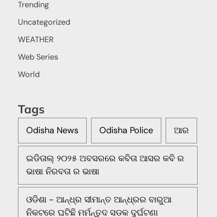
Trending
Uncategorized
WEATHER
Web Series
World
Tags
Odisha News
Odisha Police
ଆର
ଇଡିତାଲ୍ ୨୦୨୫ ଅବସରରେ କବିତା ଆସର କବି ର
ଭାଷା ନିରବତା ର ଭାଷା
ଓଡିଶା - ଆନ୍ଧ୍ର ସୀମାନ୍ତ ଆନ୍ଧ୍ରର ବାରୁଆ
ନିକଟରେ ଘଟିଛି ମର୍ମନ୍ତୁଦ ସଡକ ଦୁର୍ଘଟଣା