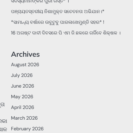
ସଦସ୍ୟମାନଙ୍କର ପୁରୀ ଗସ୍ତ* ।
ପଞ୍ଚାୟତସ୍ତରୀୟ ନିଶାମୁକ୍ତ ସଚେତନତା ଅଭିଯାନ।*
*ସାମାନ୍ୟ ବର୍ଷାରେ ଉବୁଟୁବୁ ପାରଳାଖେମୁଣ୍ଡି ସହର* !
16 ଅଗଷ୍ଟ ଦାବୀ ଦିବସରେ ପି ଏମ ଜି ଛକରେ ଗର୍ଜିବେ ଶିକ୍ଷକ ।
Archives
August 2026
July 2026
June 2026
May 2026
ତା
April 2026
March 2026
ରକା
ଶାଳ
February 2026