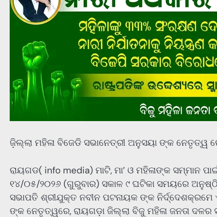
ଜ଼ିଲ୍ଲା ମହିଳା ବିଜେଡି ସଭାନେତ୍ରୀ ଅନୁସୟା ଙ୍କ ନେତୃତ୍ୱ 
ରାୟଗଡ( info media) ମାଟି, ମା’ ଓ ମହିଳାଙ୍କ ସମ୍ମାନ ପାଇ
୧୪/୦୫/୨୦୨୬ (ଗୁରୁବାର) ସକାଳ ୯ ଘଟିକା ସମୟରେ ଅନୁଷ୍ଠି
ସଭାପତି ଶ୍ରୀଯୁକ୍ତ ନବୀନ ପଟନାୟକ ଙ୍କ ନିର୍ଦ୍ଦେଶକ୍ରମେ ଏ
ଙ୍କ ନେତୃତ୍ୱରେ, ରାୟଗଡ଼ା ଜିଲ୍ଲା ବିଜୁ ମହିଳା ଜନତା ଦଳ