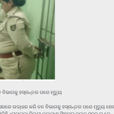
ବିଭାଗକୁ ହସ୍ତାନ୍ତର ପରେ ମୃତ୍ୟୁ
ିସରରେ ଉଦ୍ଧାର କରି ବନ ବିଭାଗକୁ ହସ୍ତାନ୍ତର ପରେ ମୃତ୍ୟୁ ହୋ
ମିଳିଛି ।ରାୟଗଡା ଜିଲ୍ଲା କଲ୍ୟାଣ ସିଂହପୁର ବ୍ଲକ ସଦର ର ରେ