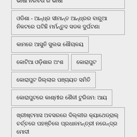
ଭାଷା ନିରବତା ର ଭାଷା
ଓଡିଶା - ଆନ୍ଧ୍ର ସୀମାନ୍ତ ଆନ୍ଧ୍ରର ବାରୁଆ
ନିକଟରେ ଘଟିଛି ମର୍ମନ୍ତୁଦ ସଡକ ଦୁର୍ଘଟଣା
କାମରେ ଆସୁନି ସୁଲଭ ଶୌଚାଳୟ
କୋଟିଆ ଓଡ଼ିଶାର ଅଂଶ
କୋରାପୁଟ
କୋରାପୁଟ ଜିଲ୍ଲାର ପଞ୍ଚାୟତ ସମିତି
କୋରାପୁଟରେ କାଶ୍ମୀର ଶୈଳୀ ଟୁରିଜମ: ଆୟ
ଖ୍ରୀଷ୍ଟମାସ ଅବସରରେ ଦିଲ୍ଲୀର କ୍ୟାଥେଡ୍ରାଲ୍
ଚର୍ଚ୍ଚରେ ପହଞ୍ଚିଲେ ପ୍ରଧାନମନ୍ତ୍ରୀ ନରେନ୍ଦ୍ର
ମୋଦୀ