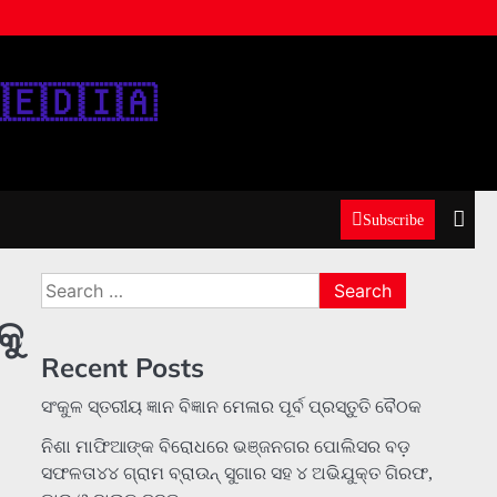
‌🇪‌🇩‌🇮‌🇦‌
Subscribe
Search
for:
କୁ
Recent Posts
ସଂକୁଳ ସ୍ତରୀୟ ଜ୍ଞାନ ବିଜ୍ଞାନ ମେଳାର ପୂର୍ବ ପ୍ରସ୍ତୁତି ବୈଠକ
ନିଶା ମାଫିଆଙ୍କ ବିରୋଧରେ ଭଞ୍ଜନଗର ପୋଲିସର ବଡ଼
ସଫଳତା୪୪ ଗ୍ରାମ ବ୍ରାଉନ୍ ସୁଗାର ସହ ୪ ଅଭିଯୁକ୍ତ ଗିରଫ,