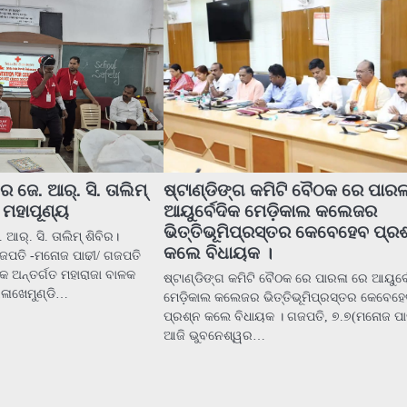
ଜେ. ଆର୍. ସି. ତାଲିମ୍
ଷ୍ଟାଣ୍ଡିଙ୍ଗ କମିଟି ବୈଠକ ରେ ପାରଳ
 ମହାପୂଣ୍ୟ
ଆୟୁର୍ବେଦିକ ମେଡ଼ିକାଲ କଲେଜର
ଭିତ୍ତିଭୂମିପ୍ରସ୍ତର କେବେହେବ ପ୍ର
ର୍. ସି. ତାଲିମ୍ ଶିବିର।
କଲେ ବିଧାୟକ ।
ଜପତି -ମନୋଜ ପାଢୀ/ ଗଜପତି
କ ଅନ୍ତର୍ଗତ ମହାରାଜା ବାଳକ
ଷ୍ଟାଣ୍ଡିଙ୍ଗ କମିଟି ବୈଠକ ରେ ପାରଳା ରେ ଆୟୁର୍ବ
ଳାଖେମୁଣ୍ଡି…
ମେଡ଼ିକାଲ କଲେଜର ଭିତ୍ତିଭୂମିପ୍ରସ୍ତର କେବେହ
ପ୍ରଶ୍ନ କଲେ ବିଧାୟକ । ଗଜପତି, ୭.୭(ମନୋଜ ପାଢ଼
ଆଜି ଭୁବନେଶ୍ୱର…