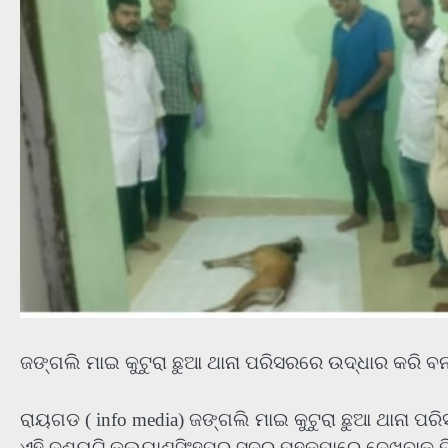
ଜଙ୍ଗଲି ମାଇ କୁଟୁରା ଛୁଆ ଥାନା ପରିସରରେ ଉଦ୍ଧାର କରି ବନ 
ରାୟଗଡ ( info media) ଜଙ୍ଗଲି ମାଇ କୁଟୁରା ଛୁଆ ଥାନା ପର
ଏହି ଦୃଶ୍ୟଟି କଲ୍ୟାଣସିଂହପୁର ସଦର ମହକୁମାରେ ଦେଖୁବାକୁ 