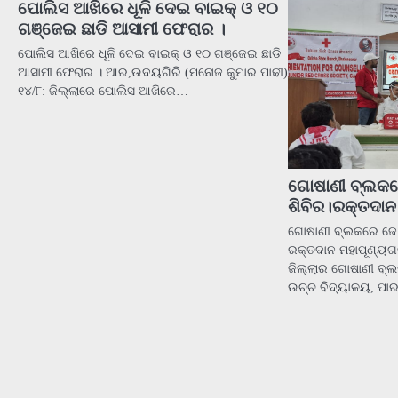
ପୋଲିସ ଆଖିରେ ଧୂଳି ଦେଇ ବାଇକ୍ ଓ ୧୦
ଗଞ୍ଜେଇ ଛାଡି ଆସାମୀ ଫେରାର ।
ପୋଲିସ ଆଖିରେ ଧୂଳି ଦେଇ ବାଇକ୍ ଓ ୧୦ ଗଞ୍ଜେଇ ଛାଡି
ଆସାମୀ ଫେରାର । ଆର,ଉଦୟଗିରି (ମନୋଜ କୁମାର ପାଢୀ)
୧୪/୮: ଜିଲ୍ଲାରେ ପୋଲିସ ଆଖିରେ…
ଗୋଷାଣୀ ବ୍ଲକରେ 
ଶିବିର।ରକ୍ତଦାନ
ଗୋଷାଣୀ ବ୍ଲକରେ ଜେ. ଆ
ରକ୍ତଦାନ ମହାପୂଣ୍ୟଗ
ଜିଲ୍ଲାର ଗୋଷାଣୀ ବ୍ଲ
ଉଚ୍ଚ ବିଦ୍ୟାଳୟ, ପାର