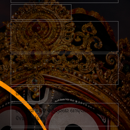
ଗଜପତି ଜିଲ୍ଲା ପାଇଁ ଦୁଃଖ
ଗାଇବା ଗ୍ରାମରେ ଦୁଇ ଗୋଷ୍ଠୀ ମୁହାଁ ମୁହିଁରାତି
12.30 ରେ ପହଁଚିଲେ ଆରକ୍ଷୀ ଅଧିକ୍ଷକ ଏବଂ ଏସ
ଡି ପି ଓ
ଛାତ୍ର ମୃତ୍ୟୁ ପାଇଁ KIIT ବିଶ୍ୱବିଦ୍ୟାଳୟର
'ଅବୈଧ କାର୍ଯ୍ୟକଳାପ'କୁ ଦାୟୀ କରିଛି UGC
ପ୍ୟାନେଲ
ଜଣେ ମୃତ
ଟେକ୍ସାସ ନିକଟ ସମୁଦ୍ରରେ ମେକ୍ସିକୋ ନୌସେନା
ବିମାନ ଦୁର୍ଘଟଣା