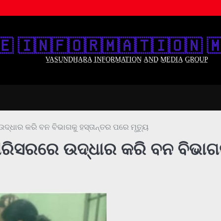
🇪‌ 🇮‌🇳‌🇫‌🇴‌🇷‌🇲‌🇦‌🇹‌🇮‌🇴‌🇳‌ 🇲
V̲A̲S̲U̲N̲D̲H̲A̲R̲A̲ I̲N̲F̲O̲R̲M̲A̲T̲I̲O̲N̲ A̲N̲D̲ M̲E̲D̲I̲A̲ G̲R̲O̲U̲P̲
ଉଦ୍ଧାର କରି ବନ ବିଭାଗକୁ ହସ୍ତାନ୍ତର ପରେ ମୃତ୍ୟୁ
 ପରିସରରେ ଉଦ୍ଧାର କରି ବନ ବିଭାଗ