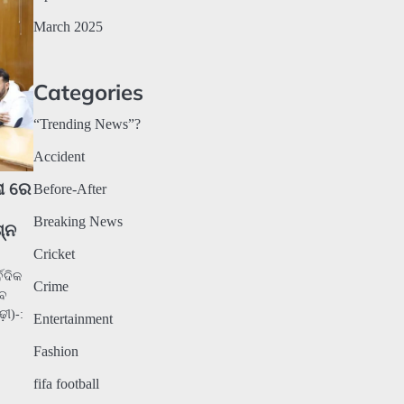
March 2025
Categories
“Trending News”?
Accident
ା ରେ
Before-After
Breaking News
ଶ୍ନ
Cricket
େଦିକ
Crime
େବ
ୀ)-:
Entertainment
Fashion
fifa football