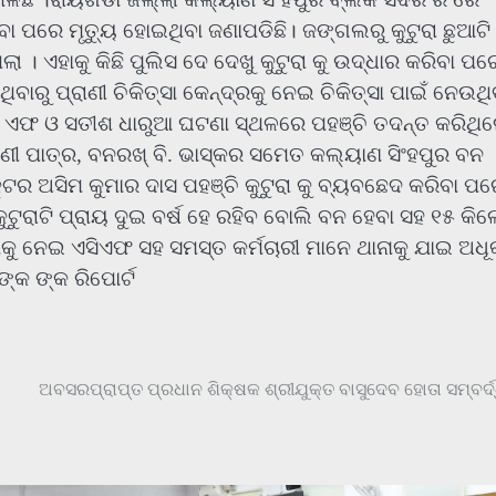
ା ପରେ ମୃତ୍ୟୁ ହୋଇଥିବା ଜଣାପଡିଛି। ଜଙ୍ଗଲରୁ କୁଟୁରା ଛୁଆଟି
ା । ଏହାକୁ କିଛି ପୁଲିସ ଦେ ଦେଖୁ କୁଟୁରା କୁ ଉଦ୍ଧାର କରିବା ପର
ିବାରୁ ପ୍ରାଣୀ ଚିକିତ୍ସା କେନ୍ଦ୍ରକୁ ନେଇ ଚିକିତ୍ସା ପାଇଁ ନେଉଥି
ି ଏଫ ଓ ସତୀଶ ଧାରୁଆ ଘଟଣା ସ୍ଥଳରେ ପହଞ୍ଚି ତଦନ୍ତ କରିଥି
ାଣୀ ପାତ୍ର, ବନରଖ୍ ବି. ଭାସ୍କର ସମେତ କଲ୍ୟାଣ ସିଂହପୁର ବନ
କ୍ଟର ଅସିମ କୁମାର ଦାସ ପହଞ୍ଚି କୁଟୁରା କୁ ବ୍ୟବଛେଦ କରିବା ପ
ଟୁରାଟି ପ୍ରାୟ ଦୁଇ ବର୍ଷ ହେ ରହିବ ବୋଲି ବନ ହେବା ସହ ୧୫ କି
ଣାକୁ ନେଇ ଏସିଏଫ ସହ ସମସ୍ତ କର୍ମଚାରୀ ମାନେ ଥାନାକୁ ଯାଇ ଅଧୂ
ଙ୍କ ଙ୍କ ରିପୋର୍ଟ
ଅବସରପ୍ରାପ୍ତ ପ୍ରଧାନ ଶିକ୍ଷକ ଶ୍ରୀଯୁକ୍ତ ବାସୁଦେବ ହୋତା ସମ୍ବର୍ଦ୍