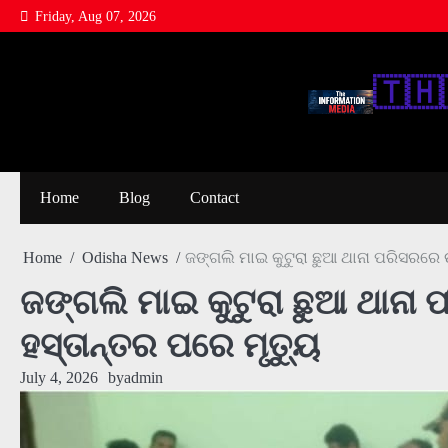
Skip
Friday, Aug 07, 2026
to
content
🇹‌🇭‌
Home
Blog
Contact
Home
Odisha News
ଜଙ୍ଗଲି ମାଇ କୁଟୁରା ଛୁଆ ଥାନା ପରିସରରେ 
ଜଙ୍ଗଲି ମାଇ କୁଟୁରା ଛୁଆ ଥାନା
ହସ୍ତାନ୍ତର ପରେ ମୃତ୍ୟୁ
July 4, 2026
by
admin