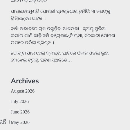
କାର ଓ ବାଇକ୍ ଜବତ
ପାରଳାଖେମୁଣ୍ଡି ପୋଖରୀ ପୁନରୁଦ୍ଧାର ଦୁର୍ନୀତି: ୩ ଜଣଙ୍କୁ
ଭିଜିଲାନ୍ସର ଅଟକ ।
ବର୍ଷା ଅଭାବରେ ଚାଷ ଉଜୁଡ଼ିବା ଆଶଙ୍କା : କୂଅରୁ ମୁଲିଆ
ଲଗାଇ ପାଣି କାଢ଼ି ଜମି ବଞ୍ଚାଉଛନ୍ତି ଚାଷୀ, ସରକାରୀ ଯୋଜନା
ଉପରେ ଉଠିଲା ପ୍ରଶ୍ନ ।
ହଠାତ୍‌ ଟାୟାର ହେଲା ବ୍ଲାଷ୍ଟ, ଘାଟିରେ ଓଲଟି ପଡିଲା ଲୁହା
ବୋଝେଇ ଟ୍ରକ୍‌, ଘଟଣାସ୍ଥଳରେ…
Archives
August 2026
July 2026
June 2026
ଇଛି ।
May 2026