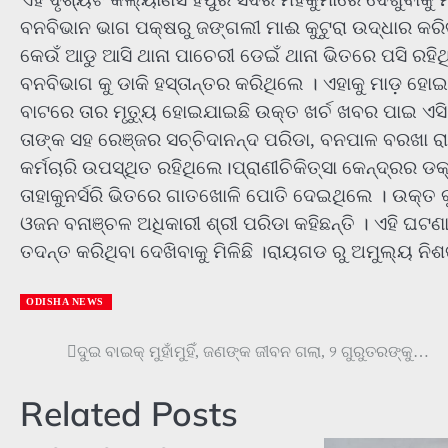
ବନବିଭାନ ଭାଗ ପକ୍ଷରୁ ଜଙ୍ଗଲୀ ମାଈ କୁଟୁରା ଉଦ୍ଧାର କରିବ
କେଉଁ ଆଡୁ ଆସି ଥାନା ପାଚେରୀ ଡେଇଁ ଥାନା ଭିତରେ ପସି ରହିଥିଲ
ବନବିଭାଗ କୁ ଡାକି ହସ୍ତାନ୍ତର କରିଥିଲେ । ଏହାକୁ ମାଡ଼ ହୋଇଥ
ବାଟରେ ତାର ମୃତ୍ୟୁ ହୋଇଯାଇଛି ଉକ୍ତ ଖର୍ଚ ଖବର ପାଇ ଏସ
ତାଙ୍କ ସହ ରେଞ୍ଜର ସଚ୍ଚିଦାନନ୍ଦ ପରିଡା, ବନପାଳ ବରଖା ର
କର୍ମଚାରି ଉପସ୍ଥିତ ରହିଥିଲେ।ପ୍ରାଣୀଚିକିତ୍ସା କେନ୍ଦ୍ରର ଡ
ତାହାକୁନର୍ସରି ଭିତରେ ଗାତଖୋଳି ପୋତି ଦେଇଥିଲେ । ଉକ୍ତ କୁ
ଓଜନ ବନାଞ୍ଚଳ ଅଧିକାରୀ ଶ୍ରୀ ପରିଡା କହିଛନ୍ତି । ଏହି ଘଟ
ତଦନ୍ତ କରିଥିବା ଦେଖ‌ିବାକୁ ମିଳିଛି ।ରାୟଗଡ ରୁ ଅମୁଲ୍ୟ ନିଶ
ODISHA NEWS
Post
ଦୁଇ ବାଇକ୍‌ ମୁହାଁମୁହିଁ, ଜଣଙ୍କ ଜୀବନ ଗଲା, ୨ ଗୁରୁତରଙ୍କୁ…
navigation
Related Posts