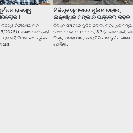
ୂର୍ବତନ ରାଜସ୍ୱ
ବିଭିନ୍ନ ସ୍ଥାନରେ ପୁଲିସ ଚଢାଉ,
 ପରଲୋକ l
ଲକ୍ଷାଧିକ ଟଙ୍କାର ଗଞ୍ଜେଇ ଜବତ 
ତନ ରାଜସ୍ୱ ନିରୀକ୍ଷକ ଙ୍କ
ବିଭିନ୍ନ ସ୍ଥାନରେ ପୁଲିସ ଚଢାଉ, ଲକ୍ଷାଧିକ ଟଙ୍କ
/5/2026) (ଗଣେଶ ପାଣିଗ୍ରାହୀ
ଗଞ୍ଜେଇ ଜବତ । ଗଜପତି,13.3 (ମନୋଜ ପାଢ଼ୀ) ଗ
ଣ୍ଡ ସାହି ନିବାସୀ ତଥା ପୂର୍ବତନ
ଜିଲ୍ଲା ଅଡବା ଆର,ଉଦୟଗିରି ଥାନା ଦୁର୍ଗମ ଗାଁରେ
୍ବନାଥ…
ପୋଲିସ…