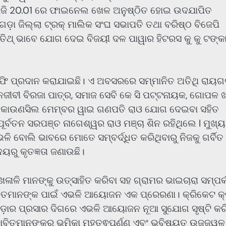
୍ଟ ଆଜି 20.01 ରେ ଫାଇନେଲ ଖେଳ ଅନୁଷ୍ଠିତ ହୋଇ ଉଦଯାପିତ
 ଜିଲ୍ଲା ଟ୍ରକ୍ ମାଲିକ ସଂଘ ସଭାପତି ତଥା ବରିଷ୍ଠ ବିଜେପି
ଅତିଥ୍ ଭାବେ ଯୋଗ ଦେଇ ବିଜୟୀ ଦଳ ପାୱାର ହିଟରସ କୁ କୁ ଟଙ୍କ
୍ରଫି ପ୍ରଦାନ କରାଯାଇଛି। ଏ ଅବସରରେ ସମ୍ମାନିତ ଅତିଥି ରାୟ
ଇନଜୀବୀ ବିରଜା ପାତ୍ର, ସମାଜ ସେବି କେ ସି ପଟ୍ଟନାୟକ, ଗୋପଳ ଖ
ାସନଲ କାଉଣସିଲ ମେମ୍ବର ୱାଇ ଗଣପତି ରାଓ ଯୋଗ ଦେଇବା ସହିତ
ର୍ବତନ ସରପଞ୍ଚ ନାଗେଶ୍ୱର ରାଓ ମଞ୍ଚା ଶିନ ରହିଥିଲେ l ମୁଖ୍ୟ
ି ବୋଲି ଭାବରେ ମୋତେ ସମ୍ବର୍ଦ୍ଧିତ କରିଥିବାରୁ ନିଜକୁ ଗର୍ବିତ
ୟରୁ କୃତଜ୍ଞତା ଜଣାଉଛି।
ାଳି ମାନଙ୍କୁ ଉତ୍ସାହିତ କରିବା ସହ ଗ୍ରାମର ଭାଇଚାରା ସମ୍ପର୍
଼ାବିତମାନଙ୍କ ପାଇଁ ଏଭଳି ଆୟୋଜନ ଏକ ପ୍ରେରଣା। କ୍ରିକେଟ କ୍ର
ୀଡ଼ାର ପ୍ରସାର ଦିଗରେ ଏଭଳି ଆୟୋଜନ ନୂଆ ସୁଯୋଗ ସୃଷ୍ଟି କରି
଼ାବିତମାନଙ୍କର ଭୂମିକା ମହତ୍ଵପୂର୍ଣ୍ଣ ଏବଂ ଭବିଷ୍ୟତ ଉଜ୍ଜ୍ୱଳ