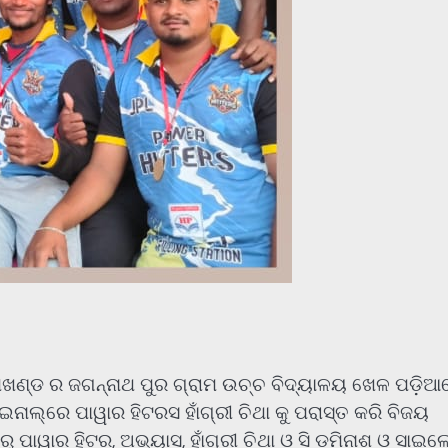
ଉପଖଣ୍ଡ ର ଜଗନ୍ନାଥ ପୁର ଗ୍ରାମ ଉଚ୍ଚ ବିଦ୍ୟାଳୟ ଖେଳ ପଡ଼ିଆ
ାଇନାଲ୍‌ରେ ପାୱାର ହିଟରସ ହାଁଗ୍ରୀ ଚିଥା କୁ ପରାସ୍ତ କରି ବିଜୟ
ାରୁ ପାୱାର ହିଟର, ଅଭ୍ୟାସ, ହାଁଗ୍ରୀ ଚିଥା ଓ ସି ଡମିନାଶ ଓ ସାଇଲ