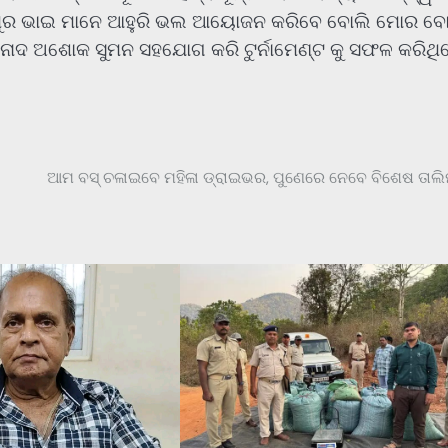
ନାଥପୁର ଭାଇ ମାନେ ଆହୁରି ଭଲ ଆୟୋଜନ କରିବେ ବୋଲି ମୋର ବ
 ବିନୋଦ ଅଶୋକ ସୁମନ ସହଯୋଗ କରି ଟୁର୍ନାମେଣ୍ଟ କୁ ସଫଳ କରିଥ
ଆମ ବସ୍‌ ଚଳାଇବେ ମହିଳା ଡ୍ରାଇଭର, ପୁଣେରେ ନେବେ ବିଶେଷ ତାଲ