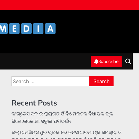
Subscribe
Search
for:
Recent Posts
କଂଗ୍ରେସ ଦଳ ର ରାୟଗଡ ଓଁ ବିଷମକଟକ ବିଧାୟକ ଙ୍କ
ରିଭୋଲକୋଣା ସ୍କୁଲ ପରିଦର୍ଶନ
କଲ୍ୟାଣସିଙ୍ଗପୁର ବ୍ଲକ ରେ ଜନସାଧାରଣ ଙ୍କ ସମସ୍ୟା ଓ