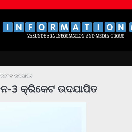
‌
‌
V̲A̲S̲U̲N̲D̲H̲A̲R̲A̲ I̲N̲F̲O̲R̲M̲A̲T̲I̲O̲N̲ A̲N̲D̲ M̲E̲D̲I̲A̲ G̲R̲O̲U̲P̲
କ୍ରିକେଟ ଉଦଯାପିତ
ିଜନ-3 କ୍ରିକେଟ ଉଦଯାପିତ