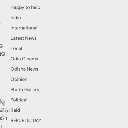
Happy to help
India
ା
International
Latest News
ଗଡ
Local
ରା,
Odia Cinema
Odisha News
Opinion
Photo Gallery
Political
କକୁ
ୀଡ଼ା
Raid
ଛି।
REPUBLIC DAY
।