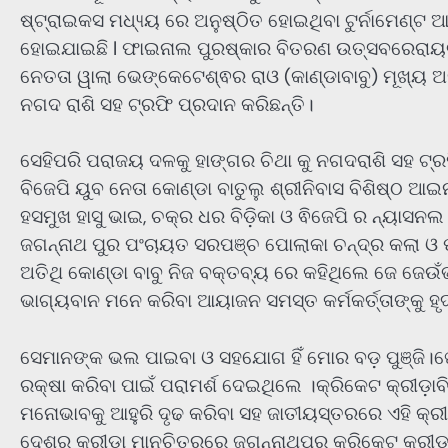
ଷ୍ଟ୍ରାଇକସ ମଧ୍ୟ୍ୟ ରେ ଅନୁଷ୍ଠିତ ହୋଇଥିବା ଟୁର୍ନାମେଣ
ହୋଇଯାଇଛି l ଫାଇନାଲ ପୁରଷ୍କାର ବିତରଣ ଉତ୍ସବରେରାୟଗଡ଼ା
ନେତତା ୱାଲା ଭେଙ୍କେଟେଶ୍ଵର ରାଓ (କାଣ୍ଡାବାବୁ) ମୂଖ୍ୟ 
ନଗଦ ରାଶି ସହ ଟ୍ରଫି ପ୍ରଦାନ କରିଛନ୍ତି।
ସେହିପରି ପରାଜୟ ଦଳକୁ ହାଙ୍ଗର ଚିଥା କୁ ନଗଦରାଶି ସହ ଟ
ବିଜେପି ୟୁବ ନେତା କୋଣ୍ଡା ବାତୁଲୁ ଶ୍ରୀନିବାସ ବିଶିଷ୍ଠ ଆ
ହସମୁଖ ହାସୁ ଭାଇ, ଚକ୍ର ଧର ବିଡ଼ିକା ଓ ଵିଜେପି ର ନ୍ୟ
ଜଗନ୍ନାଥ ପୁର ପଂଚାୟତ ସରପଞ୍ଚ ପୋଲାକା ଚନ୍ଦ୍ର କଲା ଓ ପୂ
ଅତିଥି କୋଣ୍ଡା ବାବୁ ନିଜ ବକ୍ତବ୍ୟ ରେ କହିଥିଲେ ଜେ ଜେଉଁଭଳ
ଭାଗ୍ୟବାନ ମନେ କରିବା ଆୟାଜନ ସମସ୍ତ କର୍ମକର୍ତ୍ତାଙ୍କୁ ହୃଦ
ସେମାନଙ୍କ ଭଲ ପାଇବା ଓ ସହଯୋଗ ହିଁ ମୋର ବଡ଼ ପୁଞ୍ଜି।ଖେଳ
ରକ୍ଷା କରିବା ପାଇଁ ପରାମର୍ଶ ଦେଇଥିଲେ ।କ୍ରିକେଟ କ୍ରୀଡ
ମନୋଭାବକୁ ଆହୁରି ଦୃଢ କରିବା ସହ ଜାତୀୟସ୍ତରରେ ଏହି କ୍ର
ଦେଶର କ୍ରୀଡ଼ା ମାନଚିତ୍ରରେ ଜଗନ୍ନାଥପୁର କ୍ରିକେଟ କ୍ରୀଡ