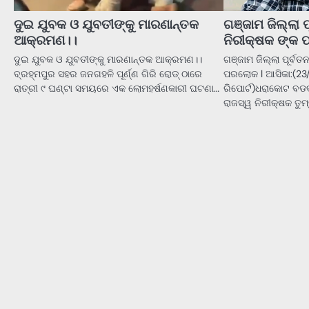
ଦୁଇ ଯୁବକ ଓ ଯୁବତୀଙ୍କୁ ମାରଣାନ୍ତକ
ଗଞ୍ଜାମ ଜିଲ୍ଲା ପ
ଆକ୍ରମଣ।।
ନିରୀକ୍ଷକ ଙ୍କ
ଦୁଇ ଯୁବକ ଓ ଯୁବତୀଙ୍କୁ ମାରଣାନ୍ତକ ଆକ୍ରମଣ।।
ଗଞ୍ଜାମ ଜିଲ୍ଲା ପୂର୍ବ
ବ୍ରହ୍ମପୁର ସହର ଜନଗହଳି ପୂର୍ଣ୍ଣ ଗିରି ରୋଡ୍ ଠାରେ
ପରଲୋକ l ଆସିକା:(23
ରାତ୍ରୀ ୯ ଘଣ୍ଟା ସମୟରେ ଏକ ଲୋମହର୍ଷଣକାରୀ ଘଟଣା…
ରିପୋର୍ଟ)ଧରାକୋଟ ବଡଦା
ରାଜସ୍ୱ ନିରୀକ୍ଷକ ତୁମ