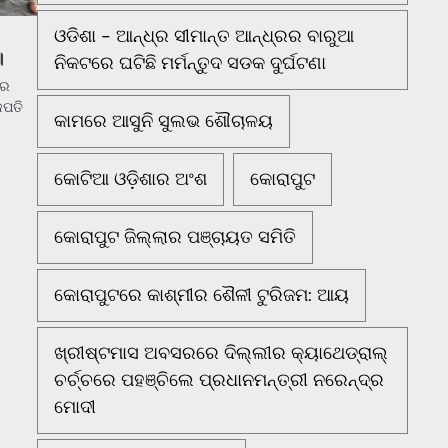
ଓଡିଶା - ଆନ୍ଧ୍ର ସୀମାନ୍ତ ଆନ୍ଧ୍ରର ବାରୁଆ
।
ନିକଟରେ ଘଟିଛି ମର୍ମନ୍ତୁଦ ସଡକ ଦୁର୍ଘଟଣା
ାର
ଜପତି
କାମରେ ଆସୁନି ସୁଲଭ ଶୌଚାଳୟ
କୋଟିଆ ଓଡ଼ିଶାର ଅଂଶ
କୋରାପୁଟ
କୋରାପୁଟ ଜିଲ୍ଲାର ପଞ୍ଚାୟତ ସମିତି
କୋରାପୁଟରେ କାଶ୍ମୀର ଶୈଳୀ ଟୁରିଜମ: ଆୟ
ଖ୍ରୀଷ୍ଟମାସ ଅବସରରେ ଦିଲ୍ଲୀର କ୍ୟାଥେଡ୍ରାଲ୍
ଚର୍ଚ୍ଚରେ ପହଞ୍ଚିଲେ ପ୍ରଧାନମନ୍ତ୍ରୀ ନରେନ୍ଦ୍ର
ମୋଦୀ