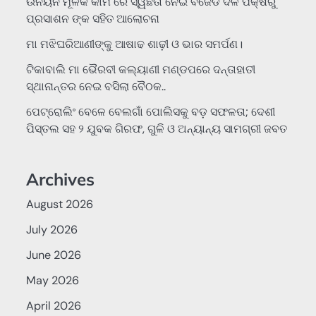
ଉନୟନ ମୂଳକ କାମ ରେ ସ୍ୱଛତା ନେଇ ବିଜେଡି ଦଳ ପକ୍ଷରୁ
ପ୍ରସାଶନ ଙ୍କ ସହିତ ଆଲୋଚନା
ମା ମଝିଘରିଆଣୀଙ୍କୁ ଆଷାଢ ଶାଢ଼ୀ ଓ ଭାର ସମର୍ପଣ।
ଟିକାବାଲି ମା ଭୈରବୀ କଲ୍ୟାଣୀ ମଣ୍ଡପରେ ଦନ୍ତାହାତୀ
ସ୍ଥାନାନ୍ତର ନେଇ ବସିଲା ବୈଠକ..
ପେଟ୍ରୋଲିଂ ବେଳେ ବେଲଗାଁ ପୋଲିସକୁ ବଡ଼ ସଫଳତା; ଦେଶୀ
ପିସ୍ତଲ ସହ ୨ ଯୁବକ ଗିରଫ, ଗୁଳି ଓ ଅନ୍ୟାନ୍ୟ ସାମଗ୍ରୀ ଜବତ
Archives
August 2026
July 2026
June 2026
May 2026
April 2026