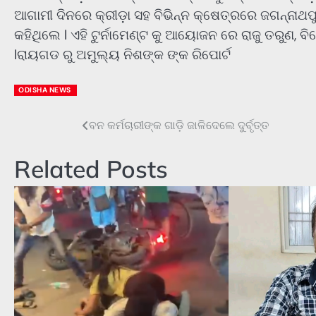
ଆଗାମୀ ଦିନରେ କ୍ରୀଡ଼ା ସହ ବିଭିନ୍ନ କ୍ଷେତ୍ରରେ ଜଗନ୍
କହିଥିଲେ l ଏହି ଟୁର୍ନାମେଣ୍ଟ କୁ ଆୟୋଜନ ରେ ରାଜୁ ତରୁଣ,
lରାୟଗଡ ରୁ ଅମୁଲ୍ୟ ନିଶଙ୍କ ଙ୍କ ରିପୋର୍ଟ
ODISHA NEWS
ବନ କର୍ମଚାରୀଙ୍କ ଗାଡ଼ି ଜାଳିଦେଲେ ଦୁର୍ବୃତ୍ତ
Post
navigation
Related Posts