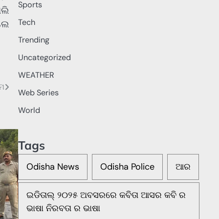
Sports
ୋଲି
Tech
ିଲେ
Trending
Uncategorized
WEATHER
ିମ
Web Series
World
Tags
Odisha News
Odisha Police
ଆର
ଇଡିତାଲ୍ ୨୦୨୫ ଅବସରରେ କବିତା ଆସର କବି ର
ଭାଷା ନିରବତା ର ଭାଷା