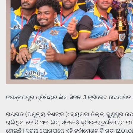
ଜଗନ୍ନାଥପୁର ପ୍ରିମିୟର ଲିଗ ସିଜନ, 3 କ୍ରିକେଟ ଉଦଯାପିତ
ରାୟଗଡ (ଅମୁଲ୍ୟ ନିଶଙ୍କ ): ରାୟଗଡ଼ା ଜିଲ୍ଲା ଗୁଣୁପୁର 
ଚାଲିଥିବା ଜେ ପି ଏଲ ଲିଗ୍ ସିଜନ-3 କ୍ରିକେଟ୍ ଟୁର୍ଣମେଣ୍ଟ ଫ
ହୋଇଛି l ସୂଚନା ଯୋଗ୍ୟଜେ ଏହି ଟୁର୍ନାମେଣ୍ଟ ଟି ଗତ 12.01.ଠ