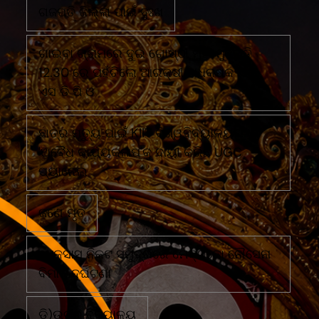
ଗଜପତି ଜିଲ୍ଲା ପାଇଁ ଦୁଃଖ
ଗାଇବା ଗ୍ରାମରେ ଦୁଇ ଗୋଷ୍ଠୀ ମୁହାଁ ମୁହିଁରାତି
12.30 ରେ ପହଁଚିଲେ ଆରକ୍ଷୀ ଅଧିକ୍ଷକ ଏବଂ
ଏସ ଡି ପି ଓ
ଛାତ୍ର ମୃତ୍ୟୁ ପାଇଁ KIIT ବିଶ୍ୱବିଦ୍ୟାଳୟର
'ଅବୈଧ କାର୍ଯ୍ୟକଳାପ'କୁ ଦାୟୀ କରିଛି UGC
ପ୍ୟାନେଲ
ଜଣେ ମୃତ
ଟେକ୍ସାସ ନିକଟ ସମୁଦ୍ରରେ ମେକ୍ସିକୋ ନୌସେନା
ବିମାନ ଦୁର୍ଘଟଣା
ଡି)ଉଚ୍ଚ ବିଦ୍ୟାଳୟ