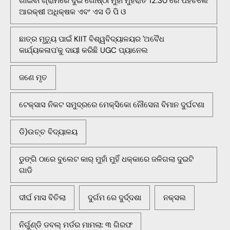
ଗାଇବା ଗ୍ରାମରେ ଦୁଇ ଗୋଷ୍ଠୀ ମୁହାଁ ମୁହିଁରାତି 12.30 ରେ ପହଁଚିଲେ
ଆରକ୍ଷୀ ଅଧିକ୍ଷକ ଏବଂ ଏସ ଡି ପି ଓ
ଛାତ୍ର ମୃତ୍ୟୁ ପାଇଁ KIIT ବିଶ୍ୱବିଦ୍ୟାଳୟର 'ଅବୈଧ
କାର୍ଯ୍ୟକଳାପ'କୁ ଦାୟୀ କରିଛି UGC ପ୍ୟାନେଲ
ଜଣେ ମୃତ
ଟେକ୍ସାସ ନିକଟ ସମୁଦ୍ରରେ ମେକ୍ସିକୋ ନୌସେନା ବିମାନ ଦୁର୍ଘଟଣା
ଡି)ଉଚ୍ଚ ବିଦ୍ୟାଳୟ
ଡୁଙ୍ଗି ଠାରେ ବୁଲେଟ କାର୍ ମୁହାଁ ମୁହିଁ ଧକ୍କାରେ ଜଳିଗଲା ଦୁଇଟି
ଗାଡି
ଦୀର୍ଘ ମାସ ବିତିଲା
ଦୁର୍ଗମ ରେ ଦୁର୍ଦ୍ଦଶା
ନକ୍ସଲ
ନିର୍ଗୁଣ୍ଡି ଡବଲ୍ ମର୍ଡର ମାମଲା: ୩ ଗିରଫ