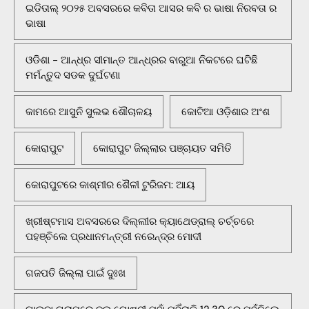
ଇଡିତାଲ୍ ୨୦୨୫ ଅବସରରେ କବିତା ଆସର କବି ର ଭାଷା ନିରବତା ର
ଭାଷା
ଓଡିଶା - ଆନ୍ଧ୍ର ସୀମାନ୍ତ ଆନ୍ଧ୍ରର ବାରୁଆ ନିକଟରେ ଘଟିଛି
ମର୍ମନ୍ତୁଦ ସଡକ ଦୁର୍ଘଟଣା
କାମରେ ଆସୁନି ସୁଲଭ ଶୌଚାଳୟ
କୋଟିଆ ଓଡ଼ିଶାର ଅଂଶ
କୋରାପୁଟ
କୋରାପୁଟ ଜିଲ୍ଲାର ପଞ୍ଚାୟତ ସମିତି
କୋରାପୁଟରେ କାଶ୍ମୀର ଶୈଳୀ ଟୁରିଜମ: ଆୟ
ଖ୍ରୀଷ୍ଟମାସ ଅବସରରେ ଦିଲ୍ଲୀର କ୍ୟାଥେଡ୍ରାଲ୍ ଚର୍ଚ୍ଚରେ
ପହଞ୍ଚିଲେ ପ୍ରଧାନମନ୍ତ୍ରୀ ନରେନ୍ଦ୍ର ମୋଦୀ
ଗଜପତି ଜିଲ୍ଲା ପାଇଁ ଦୁଃଖ