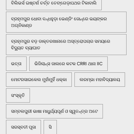
ବିଲିଭର୍ସ ଇଷ୍ଟର୍ଣ ଚର୍ଚ୍ଚ ତେଙ୍ଗେଡ଼ାପଥର ଟିକାବାଲି
ବ୍ରହ୍ମପୁର ଧୋବା ବନ୍ଧହୁଡ଼ା ଭେଣ୍ଡିଂ ଜୋନ୍‌ରେ ଭୟଙ୍କର
ଅଗ୍ନିକାଣ୍ଡ
ବ୍ରହ୍ମପୁର ବଡ଼ ଡାକ୍ତରଖାନାରେ ଅସ୍ତ୍ରୋପଚାର ସମୟରେ
ବିଦ୍ୟୁତ ବ୍ୟାଘାତ
ଭତ୍ତା
ଭିଜିଲାନ୍ସ ଜାଲରେ କଟକ CRRI ଥାନା IIC
ମୋଟରସାଇକେଲ ମୁହାଁମୁହିଁ ଧକ୍କା
ଲରମ୍ଭା ମହାବିଦ୍ୟାଳୟ
ସଂସ୍କୃତି
ସମ୍ବଲପୁରୀ ଭାଷା ମାଧୁର୍ଯ୍ୟପୂର୍ଣ ଓ ସ୍ୱତନ୍ତ୍ର ଅଟେ
ସରସ୍ବତୀ ପୂଜା
ସି