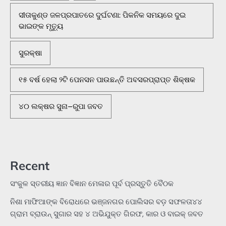
ସୀତାକୁଣ୍ଡ ଜଳପ୍ରପାତରେ ଦୁର୍ଘଟଣା: ପିକନିକ ସମୟରେ ଦୁଇ
ଭାଇଙ୍କ ମୃତ୍ୟୁ
ସୁରକ୍ଷା
୧୫ ବର୍ଷ ହେଲା ୨ଟି ପେନସନ ପାଉଛନ୍ତି ଅବସରପ୍ରାପ୍ତ ଶିକ୍ଷକ
୪୦ ଲକ୍ଷର ସୁନା–ରୁପା ଜବତ
Recent
ସଂକୁଳ ସ୍ତରୀୟ ଜ୍ଞାନ ବିଜ୍ଞାନ ମେଳାର ପୂର୍ବ ପ୍ରସ୍ତୁତି ବୈଠକ
ନିଶା ମାଫିଆଙ୍କ ବିରୋଧରେ ଭଞ୍ଜନଗର ପୋଲିସର ବଡ଼ ସଫଳତା୪୪
ଗ୍ରାମ ବ୍ରାଉନ୍ ସୁଗାର ସହ ୪ ଅଭିଯୁକ୍ତ ଗିରଫ, କାର ଓ ବାଇକ୍ ଜବତ