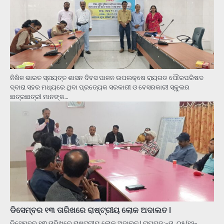
ନିଖିଳ ଭାରତ ସ୍ନାୟତ୍ତ ଶାସନ ଦିବସ ପାଳନ ଉପଲକ୍ଷେ ରାୟଗଡ ପୌରପରିଷଦ
ଦ୍ବାରା ସହର ମଧ୍ୟରେ ଥିବା ପ୍ରତ୍ୟେକ ସରକାରୀ ଓ ବେସରକାରୀ ସ୍କୁଲର
ଛାତ୍ରଛାତ୍ରୀ ମାନଙ୍କ…
ଡିସେମ୍ବର ୧୩ ତାରିଖରେ ରାଷ୍ଟ୍ରୀୟ ଲୋକ ଅଦାଲତ l
ଡିସେମ୍ବର ୧୩ ତାରିଖରେ ରାଷ୍ଟ୍ରୀୟ ଲୋକ ଅଦାଲତ l ରାୟଗଡ:-ତା. ୦୫/୧୨-