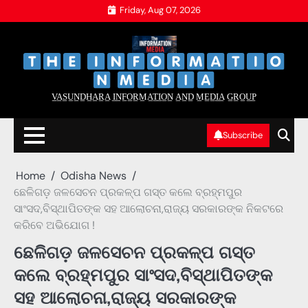
Skip
Friday, Aug 07, 2026
to
content
‌
‌
V̲A̲S̲U̲N̲D̲H̲A̲R̲A̲ I̲N̲F̲O̲R̲M̲A̲T̲I̲O̲N̲ A̲N̲D̲ M̲E̲D̲I̲A̲ G̲R̲O̲U̲P̲
Subscribe
Home
Odisha News
ଛେଳିଗଡ଼ ଜଳସେଚନ ପ୍ରକଳ୍ପ ଗସ୍ତ କଲେ ବ୍ରହ୍ମପୁର
ସାଂସଦ,ବିସ୍ଥାପିତଙ୍କ ସହ ଆଲୋଚନା,ରାଜ୍ୟ ସରକାରଙ୍କ ନିକଟରେ
କରିବେ ଅଭିଯୋଗ !
ଛେଳିଗଡ଼ ଜଳସେଚନ ପ୍ରକଳ୍ପ ଗସ୍ତ
କଲେ ବ୍ରହ୍ମପୁର ସାଂସଦ,ବିସ୍ଥାପିତଙ୍କ
ସହ ଆଲୋଚନା,ରାଜ୍ୟ ସରକାରଙ୍କ