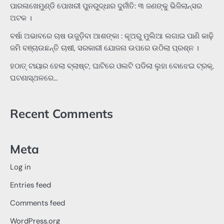
ପାରଳାଖେମୁଣ୍ଡି ପୋଖରୀ ପୁନରୁଦ୍ଧାର ଦୁର୍ନୀତି: ୩ ଜଣଙ୍କୁ ଭିଜିଲାନ୍ସର
ଅଟକ ।
ବର୍ଷା ଅଭାବରେ ଚାଷ ଉଜୁଡ଼ିବା ଆଶଙ୍କା : କୂଅରୁ ମୁଲିଆ ଲଗାଇ ପାଣି କାଢ଼ି
ଜମି ବଞ୍ଚାଉଛନ୍ତି ଚାଷୀ, ସରକାରୀ ଯୋଜନା ଉପରେ ଉଠିଲା ପ୍ରଶ୍ନ ।
ହଠାତ୍‌ ଟାୟାର ହେଲା ବ୍ଲାଷ୍ଟ, ଘାଟିରେ ଓଲଟି ପଡିଲା ଲୁହା ବୋଝେଇ ଟ୍ରକ୍‌,
ଘଟଣାସ୍ଥଳରେ…
Recent Comments
Meta
Log in
Entries feed
Comments feed
WordPress.org