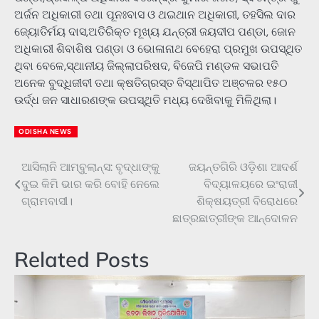
ଅର୍ଜନ ଅଧିକାରୀ ତଥା ପୂନଃବାସ ଓ ଥଇଥାନ ଅଧିକାରୀ, ତହସିଲ ଦାର
ଜ୍ୟୋତିର୍ମୟ ଦାସ,ଅତିରିକ୍ତ ମୂଖ୍ୟ ଯନ୍ତ୍ରୀ ଜୟଦୀପ ପଣ୍ଡା, ଜୋନ
ଅଧିକାରୀ ଶିବାଶିଷ ପଣ୍ଡା ଓ ଭୋଳାନାଥ ବେହେରା ପ୍ରମୁଖ ଉପସ୍ଥିତ
ଥିବା ବେଳେ,ସ୍ଥାନୀୟ ଜିଲ୍ଲାପରିଷଦ, ବିଜେପି ମଣ୍ଡଳ ସଭାପତି
ଅନେକ ବୁଦ୍ଧିଜୀବୀ ତଥା କ୍ଷତିଗ୍ରସ୍ତ ବିସ୍ଥାପିତ ଅଞ୍ଚଳର ୧୫୦
ଉର୍ଦ୍ଧ ଜନ ସାଧାରଣଙ୍କ ଉପସ୍ଥିତି ମଧ୍ୟ ଦେଖିବାକୁ ମିଳିଥିଲା।
ODISHA NEWS
ଆସିଲାନି ଆମ୍ବୁଲାନ୍ସ: ବୃଦ୍ଧାଙ୍କୁ
ଜୟନ୍ତଗିରି ଓଡ଼ିଶା ଆଦର୍ଶ
Post
ଦୁଇ କିମି ଭାର କରି ବୋହି ନେଲେ
ବିଦ୍ୟାଳୟରେ ଇଂରାଜୀ
navigation
ଗ୍ରାମବାସୀ।
ଶିକ୍ଷୟତ୍ରୀ ବିରୋଧରେ
ଛାତ୍ରଛାତ୍ରୀଙ୍କ ଆନ୍ଦୋଳନ
Related Posts