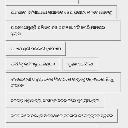
ପାଟନାରେ ସର୍ବସାଧାରଣ ସ୍ଥାନରେ ଛେପ ପକାଇଲେ ‘ନଗରଶତ୍ରୁ’
ପାରଳାଖେମୁଣ୍ଡି ପୁଲିସର ବଡ଼ ସଫଳତା: ୪ଟି ଚୋରି ମାମଲାର
ଖୁଲାସା
ପି. ଏମ୍.ଶ୍ରୀ ସରକାରୀ (ଏସ.ଏସ
ପିକନିକ୍‌ କରିବାକୁ ଯାଇଥିଲେ
ପୁରାଣ ପ୍ରସିଦ୍ଧ
ବଂଗଲାଦେଶୀ ଅନୁପ୍ରବେଶ ବିରୋଧରେ ରାସ୍ତାକୁ ଓହ୍ଲାଇଲେ ହିନ୍ଦୁ
ସଂଗଠନ
ବରଗଡ଼ ଧନୁଯାତ୍ରା: କଂସଙ୍କ ଦରବାରରେ ମୁଖ୍ୟମନ୍ତ୍ରୀ
ବାରିପଦାରେ ଚଳନ୍ତା ଅବସ୍ଥାରେ ଜଳିଗଲା ଇଲେକ୍ଟ୍ରିକ୍ ସ୍କୁଟର୍