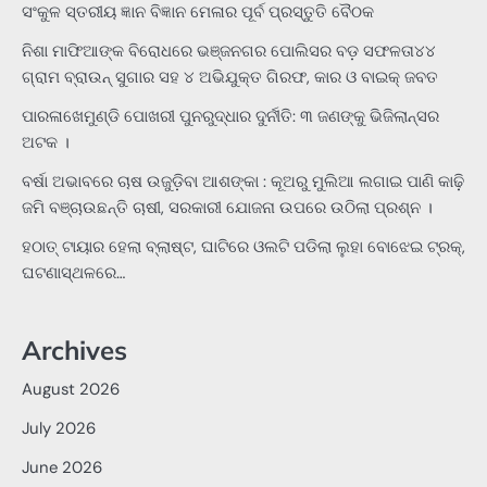
ସଂକୁଳ ସ୍ତରୀୟ ଜ୍ଞାନ ବିଜ୍ଞାନ ମେଳାର ପୂର୍ବ ପ୍ରସ୍ତୁତି ବୈଠକ
ନିଶା ମାଫିଆଙ୍କ ବିରୋଧରେ ଭଞ୍ଜନଗର ପୋଲିସର ବଡ଼ ସଫଳତା୪୪
ଗ୍ରାମ ବ୍ରାଉନ୍ ସୁଗାର ସହ ୪ ଅଭିଯୁକ୍ତ ଗିରଫ, କାର ଓ ବାଇକ୍ ଜବତ
ପାରଳାଖେମୁଣ୍ଡି ପୋଖରୀ ପୁନରୁଦ୍ଧାର ଦୁର୍ନୀତି: ୩ ଜଣଙ୍କୁ ଭିଜିଲାନ୍ସର
ଅଟକ ।
ବର୍ଷା ଅଭାବରେ ଚାଷ ଉଜୁଡ଼ିବା ଆଶଙ୍କା : କୂଅରୁ ମୁଲିଆ ଲଗାଇ ପାଣି କାଢ଼ି
ଜମି ବଞ୍ଚାଉଛନ୍ତି ଚାଷୀ, ସରକାରୀ ଯୋଜନା ଉପରେ ଉଠିଲା ପ୍ରଶ୍ନ ।
ହଠାତ୍‌ ଟାୟାର ହେଲା ବ୍ଲାଷ୍ଟ, ଘାଟିରେ ଓଲଟି ପଡିଲା ଲୁହା ବୋଝେଇ ଟ୍ରକ୍‌,
ଘଟଣାସ୍ଥଳରେ…
Archives
August 2026
July 2026
June 2026