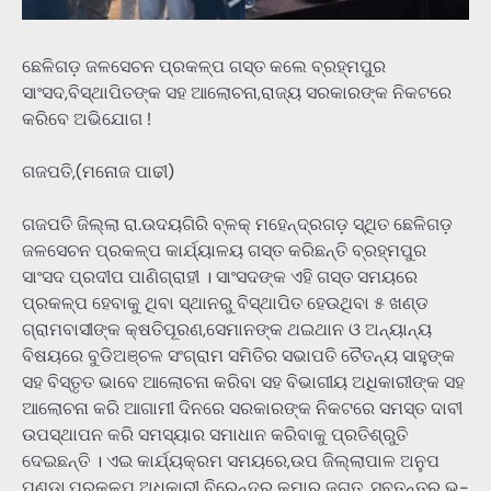
ଛେଳିଗଡ଼ ଜଳସେଚନ ପ୍ରକଳ୍ପ ଗସ୍ତ କଲେ ବ୍ରହ୍ମପୁର
ସାଂସଦ,ବିସ୍ଥାପିତଙ୍କ ସହ ଆଲୋଚନା,ରାଜ୍ୟ ସରକାରଙ୍କ ନିକଟରେ
କରିବେ ଅଭିଯୋଗ !
ଗଜପତି,(ମନୋଜ ପାଢୀ)
ଗଜପତି ଜିଲ୍ଲା ରା.ଉଦୟଗିରି ବ୍ଳକ୍ ମହେନ୍ଦ୍ରଗଡ଼ ସ୍ଥିତ ଛେଳିଗଡ଼
ଜଳସେଚନ ପ୍ରକଳ୍ପ କାର୍ଯ୍ୟାଳୟ ଗସ୍ତ କରିଛନ୍ତି ବ୍ରହ୍ମପୁର
ସାଂସଦ ପ୍ରଦୀପ ପାଣିଗ୍ରାହୀ । ସାଂସଦଙ୍କ ଏହି ଗସ୍ତ ସମୟରେ
ପ୍ରକଳ୍ପ ହେବାକୁ ଥିବା ସ୍ଥାନରୁ ବିସ୍ଥାପିତ ହେଉଥିବା ୫ ଖଣ୍ଡ
ଗ୍ରାମବାସୀଙ୍କ କ୍ଷତିପୂରଣ,ସେମାନଙ୍କ ଥଇଥାନ ଓ ଅନ୍ୟାନ୍ୟ
ବିଷୟରେ ବୁଡିଅଞ୍ଚଳ ସଂଗ୍ରାମ ସମିତିର ସଭାପତି ଚୈତନ୍ୟ ସାହୁଙ୍କ
ସହ ବିସ୍ତୃତ ଭାବେ ଆଲୋଚନା କରିବା ସହ ବିଭାଗୀୟ ଅଧିକାରୀଙ୍କ ସହ
ଆଲୋଚନା କରି ଆଗାମୀ ଦିନରେ ସରକାରଙ୍କ ନିକଟରେ ସମସ୍ତ ଦାବୀ
ଉପସ୍ଥାପନ କରି ସମସ୍ୟାର ସମାଧାନ କରିବାକୁ ପ୍ରତିଶ୍ରୁତି
ଦେଇଛନ୍ତି । ଏଇ କାର୍ଯ୍ୟକ୍ରମ ସମୟରେ,ଉପ ଜିଲ୍ଲାପାଳ ଅନୁପ
ପଣ୍ଡା,ପ୍ରକଳ୍ପ ଅଧିକାରୀ ବିରେନ୍ଦ୍ର କୁମାର ଜଗତ, ସ୍ବତନ୍ତ୍ର ଭୁ-