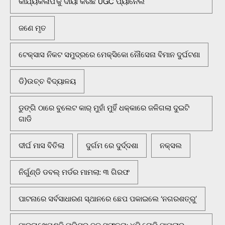
କାର୍ଯ୍ୟକଳାପ'କୁ ଦାୟୀ କରିଛି UGC ପ୍ୟାନେଲ
ଜଣେ ମୃତ
ଟେକ୍ସାସ ନିକଟ ସମୁଦ୍ରରେ ମେକ୍ସିକୋ ନୌସେନା ବିମାନ ଦୁର୍ଘଟଣା
ଡି)ଉଚ୍ଚ ବିଦ୍ୟାଳୟ
ଡୁଙ୍ଗି ଠାରେ ବୁଲେଟ କାର୍ ମୁହାଁ ମୁହିଁ ଧକ୍କାରେ ଜଳିଗଲା ଦୁଇଟି
ଗାଡି
ଦୀର୍ଘ ମାସ ବିତିଲା
ଦୁର୍ଗମ ରେ ଦୁର୍ଦ୍ଦଶା
ନକ୍ସଲ
ନିର୍ଗୁଣ୍ଡି ଡବଲ୍ ମର୍ଡର ମାମଲା: ୩ ଗିରଫ
ପାଟନାରେ ସର୍ବସାଧାରଣ ସ୍ଥାନରେ ଛେପ ପକାଇଲେ ‘ନଗରଶତ୍ରୁ’