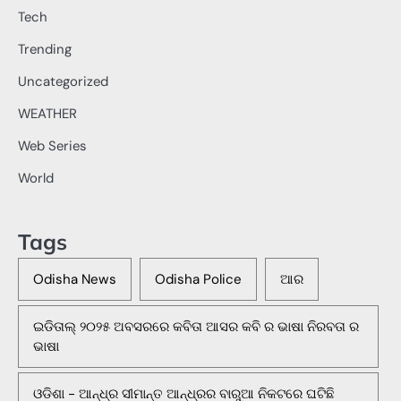
Tech
Trending
Uncategorized
WEATHER
Web Series
World
Tags
Odisha News
Odisha Police
ଆର
ଇଡିତାଲ୍ ୨୦୨୫ ଅବସରରେ କବିତା ଆସର କବି ର ଭାଷା ନିରବତା ର
ଭାଷା
ଓଡିଶା - ଆନ୍ଧ୍ର ସୀମାନ୍ତ ଆନ୍ଧ୍ରର ବାରୁଆ ନିକଟରେ ଘଟିଛି