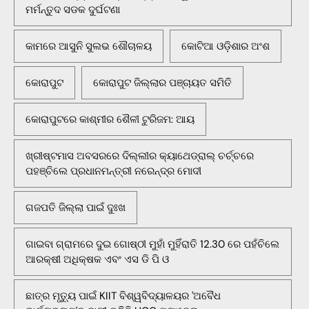
ମର୍ମନ୍ତୁଦ ସଡକ ଦୁର୍ଘଟଣା
କାମରେ ଆସୁନି ସୁଲଭ ଶୌଚାଳୟ
କୋଟିଆ ଓଡ଼ିଶାର ଅଂଶ
କୋରାପୁଟ
କୋରାପୁଟ ଜିଲ୍ଲାର ପଞ୍ଚାୟତ ସମିତି
କୋରାପୁଟରେ କାଶ୍ମୀର ଶୈଳୀ ଟୁରିଜମ: ଆୟ
ଖ୍ରୀଷ୍ଟମାସ ଅବସରରେ ଦିଲ୍ଲୀର କ୍ୟାଥେଡ୍ରାଲ୍ ଚର୍ଚ୍ଚରେ
ପହଞ୍ଚିଲେ ପ୍ରଧାନମନ୍ତ୍ରୀ ନରେନ୍ଦ୍ର ମୋଦୀ
ଗଜପତି ଜିଲ୍ଲା ପାଇଁ ଦୁଃଖ
ଗାଇବା ଗ୍ରାମରେ ଦୁଇ ଗୋଷ୍ଠୀ ମୁହାଁ ମୁହିଁରାତି 12.30 ରେ ପହଁଚିଲେ
ଆରକ୍ଷୀ ଅଧିକ୍ଷକ ଏବଂ ଏସ ଡି ପି ଓ
ଛାତ୍ର ମୃତ୍ୟୁ ପାଇଁ KIIT ବିଶ୍ୱବିଦ୍ୟାଳୟର 'ଅବୈଧ