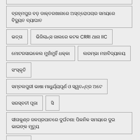
ବ୍ରହ୍ମପୁର ବଡ଼ ଡାକ୍ତରଖାନାରେ ଅସ୍ତ୍ରୋପଚାର ସମୟରେ
ବିଦ୍ୟୁତ ବ୍ୟାଘାତ
ଭତ୍ତା
ଭିଜିଲାନ୍ସ ଜାଲରେ କଟକ CRRI ଥାନା IIC
ମୋଟରସାଇକେଲ ମୁହାଁମୁହିଁ ଧକ୍କା
ଲରମ୍ଭା ମହାବିଦ୍ୟାଳୟ
ସଂସ୍କୃତି
ସମ୍ବଲପୁରୀ ଭାଷା ମାଧୁର୍ଯ୍ୟପୂର୍ଣ ଓ ସ୍ୱତନ୍ତ୍ର ଅଟେ
ସରସ୍ବତୀ ପୂଜା
ସି
ସୀତାକୁଣ୍ଡ ଜଳପ୍ରପାତରେ ଦୁର୍ଘଟଣା: ପିକନିକ ସମୟରେ ଦୁଇ
ଭାଇଙ୍କ ମୃତ୍ୟୁ