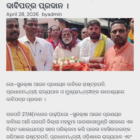
ଦାବିପତ୍ର ପ୍ରଦାନ ।
April 28, 2026
by
admin
ଗୋ-ସୁରକ୍ଷା ଆଇନ ପ୍ରଣୟନ ଦାବିରେ ରାଷ୍ଟ୍ରପତି,
ପ୍ରଧାନମନ୍ତ୍ରୀ, ରାଜ୍ୟପାଳ ଓ ମୁଖ୍ୟମନ୍ତ୍ରୀଙ୍କ ଉଦେଶ୍ୟରେ
ଦାବିପତ୍ର ପ୍ରଦାନ ।
ଗଜପତି 27/4(ମନୋଜ ପାଢ଼ୀ):ଗୋ -ସୁରକ୍ଷା ଆଇନ ପ୍ରଣୟନ
ଦାବିରେ ଆଜି ଗଜପତି ଜିଲ୍ଲା ମହକୁମା ପାରଳାଖେମୁଣ୍ଡି ସହରରେ ଏକ
ବିରାଟ ଶୋଭାଯାତ୍ରା ସହର ପରିକ୍ରମା କରି ପାରଳା ତହସିଲଦାରଙ୍କ
ଜରିଆରେ ରାଷ୍ଟ୍ରପତି, ପ୍ରଧାନମନ୍ତ୍ରୀ, ଓଡ଼ିଶାରେ ରାଜ୍ୟପାଳ ଏବଂ