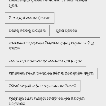
ପାରଳାଖେମୁଣ୍ଡି ପୁଲିସର ବଡ଼ ସଫଳତା: ୪ଟି ଚୋରି ମାମଲାର
ଖୁଲାସା
ପି. ଏମ୍.ଶ୍ରୀ ସରକାରୀ (ଏସ.ଏସ
ପିକନିକ୍‌ କରିବାକୁ ଯାଇଥିଲେ
ପୁରାଣ ପ୍ରସିଦ୍ଧ
ବଂଗଲାଦେଶୀ ଅନୁପ୍ରବେଶ ବିରୋଧରେ ରାସ୍ତାକୁ ଓହ୍ଲାଇଲେ ହିନ୍ଦୁ
ସଂଗଠନ
ବରଗଡ଼ ଧନୁଯାତ୍ରା: କଂସଙ୍କ ଦରବାରରେ ମୁଖ୍ୟମନ୍ତ୍ରୀ
ବାରିପଦାରେ ଚଳନ୍ତା ଅବସ୍ଥାରେ ଜଳିଗଲା ଇଲେକ୍ଟ୍ରିକ୍ ସ୍କୁଟର୍
ବିଲିଭର୍ସ ଇଷ୍ଟର୍ଣ ଚର୍ଚ୍ଚ ତେଙ୍ଗେଡ଼ାପଥର ଟିକାବାଲି
ବ୍ରହ୍ମପୁର ଧୋବା ବନ୍ଧହୁଡ଼ା ଭେଣ୍ଡିଂ ଜୋନ୍‌ରେ ଭୟଙ୍କର
ଅଗ୍ନିକାଣ୍ଡ