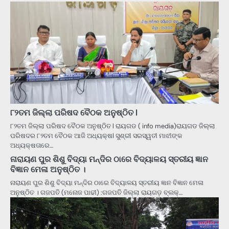
୮୨ତମ ଜିଲ୍ଲା ପରିଷଦ ବୈଠକ ଅନୁଷ୍ଠିତ l
୮୨ତମ ଜିଲ୍ଲା ପରିଷଦ ବୈଠକ ଅନୁଷ୍ଠିତ l ରାୟଗଡ ( info media)ରାୟଗଡ ଜିଲ୍ଲା
ପରିଷଦର ୮୨ତମ ବୈଠକ ଆଜି ଅଧ୍ୟକ୍ଷl ସୁଶ୍ରୀ ସରସ୍ୱତୀ ମାଝୀଙ୍କ
ଅଧ୍ୟକ୍ଷତାରେ…
ନାରାୟଣ ପୁର ଶିଶୁ ବିଦ୍ୟା ମନ୍ଦିର ଠାରେ ବିଦ୍ୟାଳୟ ସ୍ତରୀୟ ଜ୍ଞାନ
ବିଜ୍ଞାନ ମେଳା ଅନୁଷ୍ଠିତ ।
ନାରାୟଣ ପୁର ଶିଶୁ ବିଦ୍ୟା ମନ୍ଦିର ଠାରେ ବିଦ୍ୟାଳୟ ସ୍ତରୀୟ ଜ୍ଞାନ ବିଜ୍ଞାନ ମେଳା
ଅନୁଷ୍ଠିତ । ଗଜପତି (ମନୋଜ ପାଢୀ) :ଗଜପତି ଜିଲ୍ଲା ରାୟଗଡ଼ ବ୍ଲକ୍…