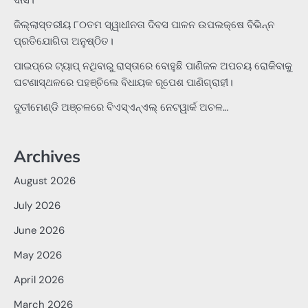
ଦାସ।
ଜିଲ୍ଲାସ୍ତରୀୟ ୮୦ତମ ସ୍ୱାଧୀନତା ଦିବସ ପାଳନ ଉପଲକ୍ଷେ ବିଭିନ୍ନ
ପ୍ରତିଯୋଗିତା ଅନୁଷ୍ଠିତ।
ପାଇପ୍‌ରେ ଟ୍ୟାପ୍‌ ନଥିବାରୁ ରାସ୍ତାରେ ବୋହୁଛି ପାଣିଜଳ ଅପଚୟ ରୋକିବାକୁ
ଘଟଣାସ୍ଥଳରେ ପହଞ୍ଚିଲେ ବିଧାୟକ ରୂପେଶ ପାଣିଗ୍ରାହୀ।
ଦୁତୀମେଣ୍ଡି ଅଞ୍ଚଳରେ ବିଏସ୍‌ଏନ୍‌ଏଲ୍‌ ନେଟୱାର୍କ ଅଚଳ…
Archives
August 2026
July 2026
June 2026
May 2026
April 2026
March 2026