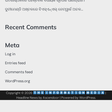
ଘଟଣାସ୍ଥଳରେ ପହଞ୍ଚିଲେ ବିଧାୟକ ରୂପେଶ ପାଣିଗ୍ରାହୀ।
ଦୁତୀମେଣ୍ଡି ଅଞ୍ଚଳରେ ବିଏସ୍‌ଏନ୍‌ଏଲ୍‌ ନେଟୱାର୍କ ଅଚଳ…
Recent Comments
Meta
Log in
Entries feed
Comments feed
WordPress.org
Copyright © 2026
‌
‌
|
Headline News by
Ascendoor
| Powered by
WordPress
.