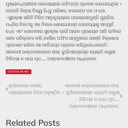
ମୁଖ୍ୟମନ୍ତ୍ରୀଙ୍କ ଉଦେଶ୍ୟରେ ଦାବିପତ୍ର ପ୍ରଦାନ କରାଯାଇଥିଲା ।
ଗଜପତି ଜିଲ୍ଲା ବିଶ୍ୱ ହିନ୍ଦୁ ପରିଷଦ, ବଜରଙ୍ଗ ଦଳ ଓ ଗୋ
-ସୁରକ୍ଷା ସମିତି ମିଳିତ ଆନୁକୂଲ୍ୟରେ ପାରଳାଖେମୁଣ୍ଡି ଗୁଣ୍ଡିଚା
ମନ୍ଦିର ନିକଟରୁ ଏକ ବିଶାଳ ଶୋଭାଯାତ୍ରା ଗୋହତ୍ୟାକୁ ସମ୍ପୂର୍ଣ
ବନ୍ଦ ଏବଂ ଗୋମାତାର ସୁରକ୍ଷା ପାଇଁ ଆଇନ ପ୍ରଣୟନ ଆଦି ଦାବିରେ
ସହର ପରିକ୍ରମା କରି ତହସିଲ ଅଫିସ ସମ୍ମୁଖରେ ପହଞ୍ଚି ବିକ୍ଷୋଭ
ପ୍ରଦଶନ କରିବା ସହ ଦାବିପତ୍ର ପ୍ରଦାନ କରିଥିଲେ.ଗଜପତି :
ସରକାରୀ ଡାକ୍ତରଖାନାରେ ତାଲା, ଦୁର୍ଘଟଣାଗ୍ରସ୍ତ ବ୍ୟକ୍ତି ଜରୁରୀ
ଚିକିତ୍ସା ନ ପାଇ ମୃତ…… ଅଞ୍ଚଳବାସୀଙ୍କ ଆନ୍ଦୋଳନ
ODISHA NEWS
ନୁଆଗଡରେ ଜାତୀୟ
ସରକାରୀ ଡାକ୍ତରଖାନାରେ ତାଲା,
Post
ପଞ୍ଚାୟତରାଜ ଦିବସ ଅନୁଷ୍ଠିତ ।
ଦୁର୍ଘଟଣାଗ୍ରସ୍ତ ବ୍ୟକ୍ତି ଜରୁରୀ
navigation
ଚିକିତ୍ସା ନ ପାଇ ମୃତ……
ଅଞ୍ଚଳବାସୀଙ୍କ ଆନ୍ଦୋଳନ.
Related Posts