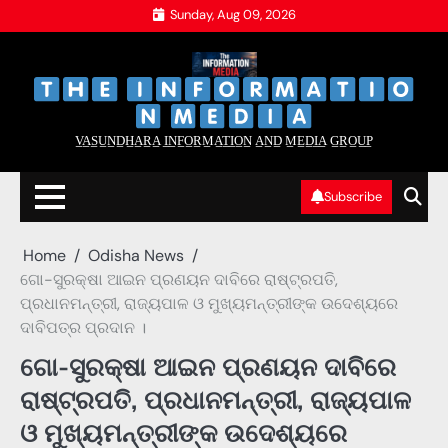
Skip
Sunday, Aug 09, 2026
to
content
‌
‌
V̲A̲S̲U̲N̲D̲H̲A̲R̲A̲ I̲N̲F̲O̲R̲M̲A̲T̲I̲O̲N̲ A̲N̲D̲ M̲E̲D̲I̲A̲ G̲R̲O̲U̲P̲
Subscribe
Home
Odisha News
ଗୋ-ସୁରକ୍ଷା ଆଇନ ପ୍ରଣୟନ ଦାବିରେ ରାଷ୍ଟ୍ରପତି,
ପ୍ରଧାନମନ୍ତ୍ରୀ, ରାଜ୍ୟପାଳ ଓ ମୁଖ୍ୟମନ୍ତ୍ରୀଙ୍କ ଉଦେଶ୍ୟରେ
ଦାବିପତ୍ର ପ୍ରଦାନ ।
ଗୋ-ସୁରକ୍ଷା ଆଇନ ପ୍ରଣୟନ ଦାବିରେ
ରାଷ୍ଟ୍ରପତି, ପ୍ରଧାନମନ୍ତ୍ରୀ, ରାଜ୍ୟପାଳ
ଓ ମୁଖ୍ୟମନ୍ତ୍ରୀଙ୍କ ଉଦେଶ୍ୟରେ