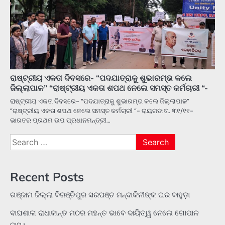
ରାଷ୍ଟ୍ରୀୟ ଏକତା ଦିବସରେ- “ପଦଯାତ୍ରାକୁ ଶୁଭାରମ୍ଭ କଲେ
ଜିଲ୍ଲାପାଳ” “ରାଷ୍ଟ୍ରୀୟ ଏକତା ଶପଥ ନେଲେ ସମସ୍ତ କର୍ମଚାରୀ “-
ରାଷ୍ଟ୍ରୀୟ ଏକତା ଦିବସରେ- “ପଦଯାତ୍ରାକୁ ଶୁଭାରମ୍ଭ କଲେ ଜିଲ୍ଲାପାଳ”
“ରାଷ୍ଟ୍ରୀୟ ଏକତା ଶପଥ ନେଲେ ସମସ୍ତ କର୍ମଚାରୀ “- ରାୟଗଡ:ତା. ୩୧/୧୧-
ଭାରତର ପ୍ରଥମ ଉପ ପ୍ରଧାନମନ୍ତ୍ରୀ…
Search
for:
Recent Posts
ଗଞ୍ଜାମ ଜିଲ୍ଲା ବିରଞ୍ଚିପୁର ସରପଞ୍ଚ ମନ୍ଦାକିନୀଙ୍କ ଘର ବାହୁଡ଼ା
ବାଘଶାଳା ରାଧାକାନ୍ତ ମଠର ମହନ୍ତ ଭାବେ ଦାୟିତ୍ୱ ନେଲେ ଗୋପାଳ