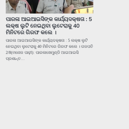
ପାରଳା ଆଇଆଇସିଙ୍କ କାର୍ଯ୍ୟଦକ୍ଷତା : 5
ଲକ୍ଷ ଲୁଟି ନେଇଥିବା ଲୁଟେରାକୁ 40
ମିନିଟରେ ଗିରଫ କଲେ ।
ପାରଳା ଆଇଆଇସିଙ୍କ କାର୍ଯ୍ୟଦକ୍ଷତା : 5 ଲକ୍ଷ ଲୁଟି
ନେଇଥିବା ଲୁଟେରାକୁ 40 ମିନିଟରେ ଗିରଫ କଲେ । ଗଜପତି
2/8(ମନୋଜ ପାଢ଼ୀ): ପାରଳାଖେମୁଣ୍ଡି ଆଇଆଇସି
ପ୍ରଶାନ୍ତ…