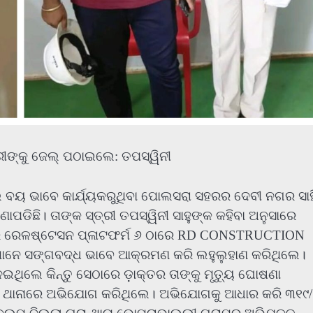
ାରୀଙ୍କୁ ଜେଲ୍ ପଠାଇଲେ: ତପସ୍ୱିନୀ
 ବୟ ଭାବେ କାର୍ଯ୍ୟକରୁଥିବା ପୋଲସରା ସହରର ଦେବୀ ନଗର ସା
ପଡିଛି। ତାଙ୍କ ସ୍ତ୍ରୀ ତପସ୍ୱିନୀ ସାହୁଙ୍କ କହିବା ଅନୁସାରେ
ଶ୍ୱର ରେଳଷ୍ଟେସନ ପ୍ଳାଟଫର୍ମ ୬ ଠାରେ RD CONSTRUCTION
ୀ ମାନେ ସଙ୍ଗବଦ୍ଧ ଭାବେ ଆକ୍ରମଣ କରି ଲହୁଲୁହାଣ କରିଥିଲେ।
ନେଇଥିଲେ କିନ୍ତୁ ସେଠାରେ ଡ଼ାକ୍ତର ତାଙ୍କୁ ମୃତ୍ୟୁ ଘୋଷଣା
ର ଥାନାରେ ଅଭିଯୋଗ କରିଥିଲେ। ଅଭିଯୋଗକୁ ଆଧାର କରି ୩୧୯