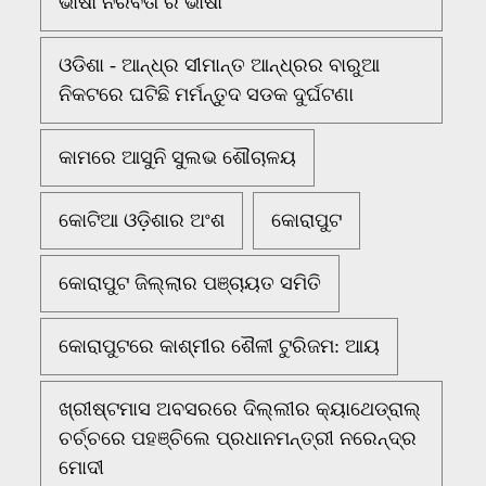
ଭାଷା ନିରବତା ର ଭାଷା
ଓଡିଶା - ଆନ୍ଧ୍ର ସୀମାନ୍ତ ଆନ୍ଧ୍ରର ବାରୁଆ
ନିକଟରେ ଘଟିଛି ମର୍ମନ୍ତୁଦ ସଡକ ଦୁର୍ଘଟଣା
କାମରେ ଆସୁନି ସୁଲଭ ଶୌଚାଳୟ
କୋଟିଆ ଓଡ଼ିଶାର ଅଂଶ
କୋରାପୁଟ
କୋରାପୁଟ ଜିଲ୍ଲାର ପଞ୍ଚାୟତ ସମିତି
କୋରାପୁଟରେ କାଶ୍ମୀର ଶୈଳୀ ଟୁରିଜମ: ଆୟ
ଖ୍ରୀଷ୍ଟମାସ ଅବସରରେ ଦିଲ୍ଲୀର କ୍ୟାଥେଡ୍ରାଲ୍
ଚର୍ଚ୍ଚରେ ପହଞ୍ଚିଲେ ପ୍ରଧାନମନ୍ତ୍ରୀ ନରେନ୍ଦ୍ର
ମୋଦୀ