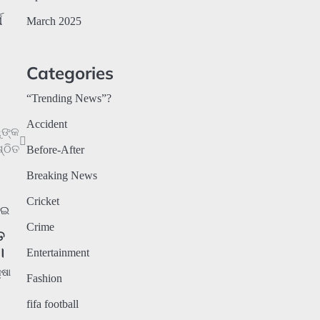
ଘ
March 2025
Categories
“Trending News”?
Accident
ୁଙ୍କ
୍ଠିତ
Before-After
Breaking News
Cricket
Crime
ତ
।
Entertainment
୍ଷା
Fashion
fifa football