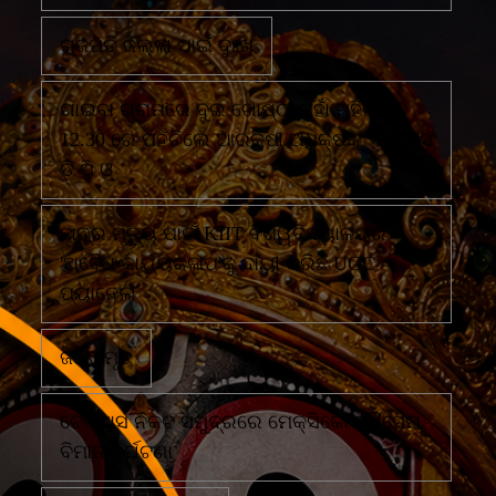
ଗଜପତି ଜିଲ୍ଲା ପାଇଁ ଦୁଃଖ
ଗାଇବା ଗ୍ରାମରେ ଦୁଇ ଗୋଷ୍ଠୀ ମୁହାଁ ମୁହିଁରାତି
12.30 ରେ ପହଁଚିଲେ ଆରକ୍ଷୀ ଅଧିକ୍ଷକ ଏବଂ ଏସ
ଡି ପି ଓ
ଛାତ୍ର ମୃତ୍ୟୁ ପାଇଁ KIIT ବିଶ୍ୱବିଦ୍ୟାଳୟର
'ଅବୈଧ କାର୍ଯ୍ୟକଳାପ'କୁ ଦାୟୀ କରିଛି UGC
ପ୍ୟାନେଲ
ଜଣେ ମୃତ
ଟେକ୍ସାସ ନିକଟ ସମୁଦ୍ରରେ ମେକ୍ସିକୋ ନୌସେନା
ବିମାନ ଦୁର୍ଘଟଣା