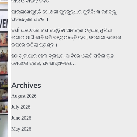
କାର ଓ ବାଇକ୍ ଜବତ
ପାରଳାଖେମୁଣ୍ଡି ପୋଖରୀ ପୁନରୁଦ୍ଧାର ଦୁର୍ନୀତି: ୩ ଜଣଙ୍କୁ
ଭିଜିଲାନ୍ସର ଅଟକ ।
ବର୍ଷା ଅଭାବରେ ଚାଷ ଉଜୁଡ଼ିବା ଆଶଙ୍କା : କୂଅରୁ ମୁଲିଆ
ଲଗାଇ ପାଣି କାଢ଼ି ଜମି ବଞ୍ଚାଉଛନ୍ତି ଚାଷୀ, ସରକାରୀ ଯୋଜନା
ଉପରେ ଉଠିଲା ପ୍ରଶ୍ନ ।
ହଠାତ୍‌ ଟାୟାର ହେଲା ବ୍ଲାଷ୍ଟ, ଘାଟିରେ ଓଲଟି ପଡିଲା ଲୁହା
ବୋଝେଇ ଟ୍ରକ୍‌, ଘଟଣାସ୍ଥଳରେ…
Archives
August 2026
July 2026
June 2026
May 2026