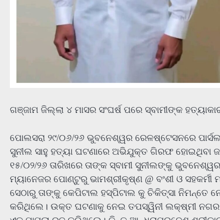
ଗଞ୍ଜାମ ଜିଲ୍ଲା ୪ ମାସର ସଂଘର୍ଷ ପରେ ସ୍ବାମୀଙ୍କ ହତ୍ୟାକ
ପୋଲସରା ୨୯/୦୬/୨୬ ଭୁବନେଶ୍ୱର ରେଳଷ୍ଟେସନରେ ପାର୍ସଲ
ସୁନୀଲ ସାହୁ ହତ୍ୟା ଘଟଣାରେ ଅଭିଯୁକ୍ତ ଗିରଫ ହୋଇଥିବା ଜଣା
୧୫/୦୨/୨୬ ତାରିଖରେ ତାଙ୍କ ସ୍ବାମୀ ସୁନୀଲଙ୍କୁ ଭୁବନେ
ମ୍ୟାନେଜର ପୋଣ୍ଟୁରୁ ଭାମଶ୍ରୀକୃଷ୍ଣ @ ବଂଶୀ ଓ ସହକର୍ମ
ସେଠାରୁ ତାଙ୍କୁ କେପିଟାଲ ହସ୍ପିଟାଲ କୁ ଚିକିତ୍ସା ନିମନ୍ତେ 
କରିଥିଲେ। ଉକ୍ତ ଘଟଣାକୁ ନେଇ ତପସ୍ୱିନୀ ଲକ୍ଷ୍ମୀ ନଗ