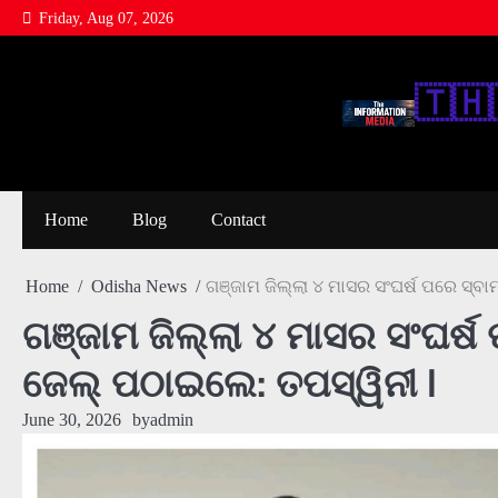
Skip
Friday, Aug 07, 2026
to
content
🇹‌🇭‌
Home
Blog
Contact
Home
Odisha News
ଗଞ୍ଜାମ ଜିଲ୍ଲା ୪ ମାସର ସଂଘର୍ଷ ପରେ ସ୍ବା
ଗଞ୍ଜାମ ଜିଲ୍ଲା ୪ ମାସର ସଂଘର୍ଷ
ଜେଲ୍ ପଠାଇଲେ: ତପସ୍ୱିନୀ l
June 30, 2026
by
admin