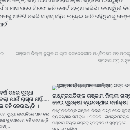
ାକୁଲମ ଜିଲ୍ଲା ଗରା ଥାନା ଭୋମରାଭାଲ୍ଲୀ ଗ୍ରାମର ଅଭିଯୁକ୍ତ
୍ଘ ୪ ମାସ ପରେ ଗିରଫ କରି କୋର୍ଟ ଚାଲାଣ କରିଛି। ତପସ୍ୱିନୀ ଦିର୍
ଧମକୁ ଖାତିରି ନକରି ସାହାସ୍ ସହିତ ଲଢେ଼ଇ ଜାରି ରହିଥିବାରୁ ତାଙ୍କ
ର୍ଟ
ାର
ଗଞ୍ଜାମ ଜିଲ୍ଲା ବୁଗୁଡ଼ାର ଶ୍ରୀ ବଳଦେବଜୀଉ ମନ୍ଦିରରେ ମହାପ୍ରଭ
ସ୍ନାନଯାତ୍ରା ଅନୁଷ
ର୍ଷ ପରେ ସୁଦ୍ଧା
ରାଷ୍ଟ୍ରପତିଙ୍କ ଗଞ୍ଜାମ ଜିଲ୍ଲା ଗସ୍
 ପାଇଁ ରାସ୍ତା ନାହିଁ…..
ନେଇ ସୁରକ୍ଷା ବ୍ୟବସ୍ଥାର ସମୀକ୍ଷା 
େ ବହି ନେଉଛନ୍ତି ।
ରାଷ୍ଟ୍ରପତିଙ୍କ ଗଞ୍ଜାମ ଜିଲ୍ଲା ଗସ୍ତ ନେଇ ସୁରକ
 ପରେ ସୁଦ୍ଧା ଗଜପତିରେ ପାଦ ଚଲା
ବ୍ୟବସ୍ଥାର ସମୀକ୍ଷା । ଗଜପତି : ରାଷ୍ଟ୍ରପତିଙ୍କ
 ରୋଗୀ କୁ ଦୋଳାରେ ବହି ନେଉଛନ୍ତି ।
ଗଞ୍ଜାମ ଜିଲ୍ଲା ଗସ୍ତକୁ ସୁରକ୍ଷିତ ଓ ସୁଚାରୁରୂପେ
ପାଢୀ)…
ସମ୍ପନ୍ନ କରିବା…