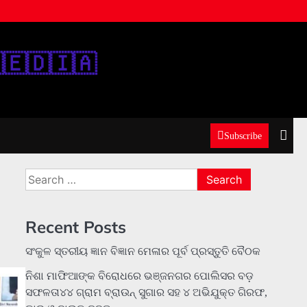
‌🇪‌🇩‌🇮‌🇦‌
Subscribe
Search
for:
Recent Posts
ସଂକୁଳ ସ୍ତରୀୟ ଜ୍ଞାନ ବିଜ୍ଞାନ ମେଳାର ପୂର୍ବ ପ୍ରସ୍ତୁତି ବୈଠକ
ନିଶା ମାଫିଆଙ୍କ ବିରୋଧରେ ଭଞ୍ଜନଗର ପୋଲିସର ବଡ଼
ସଫଳତା୪୪ ଗ୍ରାମ ବ୍ରାଉନ୍ ସୁଗାର ସହ ୪ ଅଭିଯୁକ୍ତ ଗିରଫ,