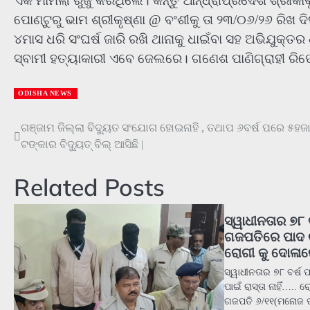
ଏକ ମାମଲା ରୁଜୁ କରିଥିଲେ। କିନ୍ତୁ ଆନ୍ଧ୍ରାପ୍ରଦେଶ ଶ୍ରୀକ
ପୋଣ୍ଟୁରୁ ଭାମ ଶ୍ରୀକୃଷ୍ଣା @ ବଂଶୀକୁ ତା ୨୩/୦୬/୨୬ ରିଖ ଦିର
୪ମାସ ଧରି ସଂଘର୍ଷ ଜାରି ରଖି ଥାନାକୁ ଧାଇଁବା ସହ ଅଭିଯୁକ୍ତର 
ସ୍ବାମୀ ହତ୍ୟାକାରୀ ଏବେ ଜେଲରେ। ଗଣେଶ ପାଣିଗ୍ରାହୀ ରିପୋ
ODISHA NEWS
Post
ଗଞ୍ଜାମ ଜିଲ୍ଲା ବିଦ୍ୟୁତ ସଂଯୋଗ ହୋଇନାହି , ତଥାପ ୬ବର୍ଷ ପରେ ୫ହଜ
ଟଙ୍କାର ବିଦ୍ୟୁତ୍ ବିଲ୍ ଆସିଛି |
navigation
Related Posts
ସ୍ୱାଧୀନତାର ୭୮ ବ
ଗଜପତିରେ ପାଦ ଚଲା
ରୋଗୀ କୁ ଦୋଳାର
ସ୍ୱାଧୀନତାର ୭୮ ବର୍ଷ
ପାଇଁ ରାସ୍ତା ନାହିଁ…..
ଗଜପତି ୬/୧୧(ମନୋଜ 