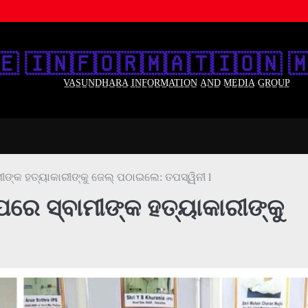
🇪‌ 🇮‌🇳‌🇫‌🇴‌🇷‌🇲‌🇦‌🇹‌🇮‌🇴‌🇳‌ 🇲
V̲A̲S̲U̲N̲D̲H̲A̲R̲A̲ I̲N̲F̲O̲R̲M̲A̲T̲I̲O̲N̲ A̲N̲D̲ M̲E̲D̲I̲A̲ G̲R̲O̲U̲P̲
ମୀଙ୍କ ହତ୍ୟାକାରୀଙ୍କୁ ଜେଲ୍ ପଠାଇଲେ: ତପସ୍ୱିନୀ l
 ପରେ ସ୍ବାମୀଙ୍କ ହତ୍ୟାକାରୀଙ୍କୁ