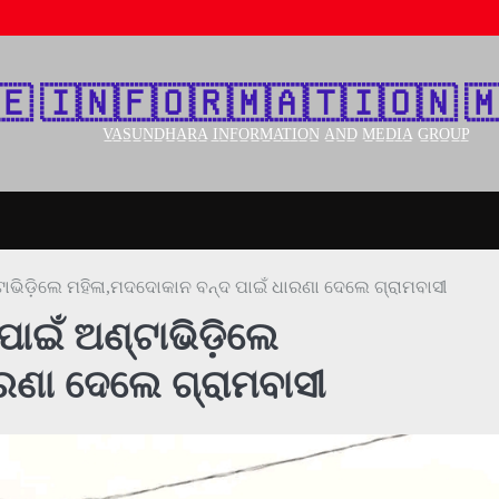
🇪‌ 🇮‌🇳‌🇫‌🇴‌🇷‌🇲‌🇦‌🇹‌🇮‌🇴‌🇳‌ 🇲
V̲A̲S̲U̲N̲D̲H̲A̲R̲A̲ I̲N̲F̲O̲R̲M̲A̲T̲I̲O̲N̲ A̲N̲D̲ M̲E̲D̲I̲A̲ G̲R̲O̲U̲P̲
୍ଟାଭିଡ଼ିଲେ ମହିଳା,ମଦଦୋକାନ ବନ୍ଦ ପାଇଁ ଧାରଣା ଦେଲେ ଗ୍ରାମବାସୀ
ପାଇଁ ଅଣ୍ଟାଭିଡ଼ିଲେ
ରଣା ଦେଲେ ଗ୍ରାମବାସୀ