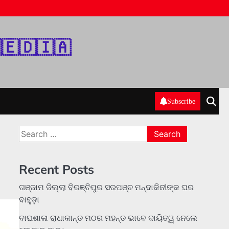
‌🇪‌🇩‌🇮‌🇦‌
Subscribe
Search
for:
Recent Posts
ଗଞ୍ଜାମ ଜିଲ୍ଲା ବିରଞ୍ଚିପୁର ସରପଞ୍ଚ ମନ୍ଦାକିନୀଙ୍କ ଘର
ବାହୁଡ଼ା
ବାଘଶାଳା ରାଧାକାନ୍ତ ମଠର ମହନ୍ତ ଭାବେ ଦାୟିତ୍ୱ ନେଲେ