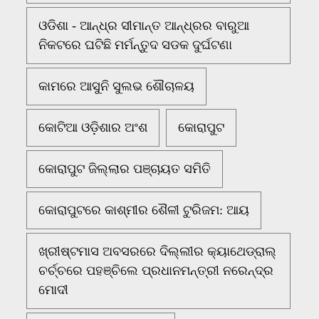
ଓଡିଶା - ଆନ୍ଧ୍ର ସୀମାନ୍ତ ଆନ୍ଧ୍ରର ବାରୁଆ
ନିକଟରେ ଘଟିଛି ମର୍ମନ୍ତୁଦ ସଡକ ଦୁର୍ଘଟଣା
କାମରେ ଆସୁନି ସୁଲଭ ଶୌଚାଳୟ
କୋଟିଆ ଓଡ଼ିଶାର ଅଂଶ
କୋରାପୁଟ
କୋରାପୁଟ ଜିଲ୍ଲାର ପଞ୍ଚାୟତ ସମିତି
କୋରାପୁଟରେ କାଶ୍ମୀର ଶୈଳୀ ଟୁରିଜମ: ଆୟ
ଖ୍ରୀଷ୍ଟମାସ ଅବସରରେ ଦିଲ୍ଲୀର କ୍ୟାଥେଡ୍ରାଲ୍
ଚର୍ଚ୍ଚରେ ପହଞ୍ଚିଲେ ପ୍ରଧାନମନ୍ତ୍ରୀ ନରେନ୍ଦ୍ର
ମୋଦୀ