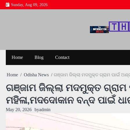
Skip
Sunday, Aug 09, 2026
to
content
🇹‌🇭‌
Home
Blog
Contact
Home
Odisha News
ଗଞ୍ଜାମ ଜିଲ୍ଲା ମଦମୁକ୍ତ ଗ୍ରାମ ପାଇଁ ଅଣ
ଗଞ୍ଜାମ ଜିଲ୍ଲା ମଦମୁକ୍ତ ଗ୍ରାମ 
ମହିଳା,ମଦଦୋକାନ ବନ୍ଦ ପାଇଁ ଧା
May 20, 2026
by
admin