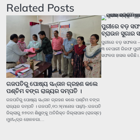
navigation
Related Posts
ପୁରୀରେ ବଡ଼ ସଫ
ବ୍ରାଉନ ସୁଗାର 
ପୁରୀରେ ବଡ଼ ସଫଳତା –
୩ ବେପାରୀ ଗିରଫ ପୁରୀ:
ସଫଳତା ହାସଲ କରିଛି
ଗଜପତିରୁ ପୋଷ୍ୟ ସନ୍ତାନ ଗ୍ରହଣ କଲେ
ପଶ୍ଚିମ ବଙ୍ଗ ରାଜ୍ୟର ଦମ୍ପତି ।
ଗଜପତିରୁ ପୋଷ୍ୟ ସନ୍ତାନ ଗ୍ରହଣ କଲେ ପଶ୍ଚିମ ବଙ୍ଗ
ରାଜ୍ୟର ଦମ୍ପତି । ଗଜପତି,୧୦.୨(ମନୋଜ ପାଢ଼ୀ)-:ଗଜପତି
ଜିଲ୍ଲାରୁ ୭୭ତମ ଶିଶୁଙ୍କୁ ଅତିରିକ୍ତ ଜିଲ୍ଲାପାଳ (ରାଜସ୍ବ)
ମୁନୀନ୍ଦ୍ର ହୋନନଗା…