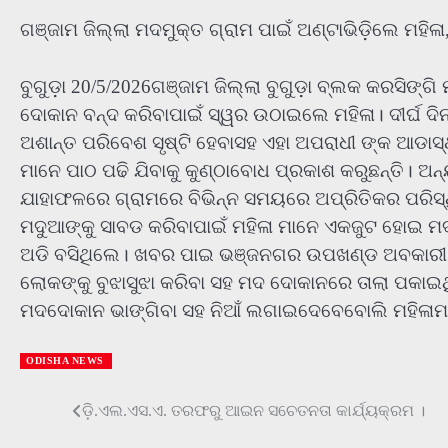
ଗଞ୍ଜାମ ଜିଲ୍ଲା ମଦମୁକ୍ତ ଗ୍ରାମ ପାଇଁ ଅଣ୍ଟାଭିଡ଼ିଲେ ମହି
ବୁଗୁଡ଼ା 20/5/2026ଗଞ୍ଜାମ ଜିଲ୍ଲା ବୁଗୁଡ଼ା ବ୍ଲକ କରସିଙ୍ଗି
ଦୋକାନ ବନ୍ଦ କରିବାପାଇଁ ସ୍ୱର ଉଠାଇଲେ ମହିଳା। ଦୀର୍ଘ ଦ
ଅଶାନ୍ତ ପରିବେଶ ସୃଷ୍ଟି ହେବାସହ ଏହା ଅପରାଧୀ ଙ୍କ ଆଡାସ୍
ମାନେ ପାଠ ପଢି ଯିବାକୁ କୁଣ୍ଠାବୋଧ ପ୍ରକାଶ କରୁଛନ୍ତି।
ଯାହାଫଳରେ ଗ୍ରାମରେ ବିଭିନ୍ନ ସମୟରେ ଅପ୍ରିତିକର ପରିସ୍ଥିତି
ମଦୁଆଙ୍କୁ ସାବଡ କରିବାପାଇଁ ମହିଳା ମାନେ ଏକଜୁଟ ହୋଇ 
ଅଡି ବସିଥିଲେ। ଖବର ପାଇ ଭଞ୍ଜନଗର ଉପଖଣ୍ଡ ଅବକାରୀ ଅ
ଲୋକଙ୍କୁ ବୁଝାସୁଝା କରିବା ସହ ମଦ ଦୋକାନରେ ତାଲା ପକ
ମଦଦୋକାନ ଭାଙ୍ଗିବା ସହ ନିଆଁ ଲଗାଇଦେବେବୋଲି ମହିଳାମାନ
ODISHA NEWS
Post
ଡ଼ି.ଏଲ.ଏସ.ଏ. ତରଫରୁ ଆଇନ ସଚେତନତା କାର୍ଯ୍ୟକ୍ରମ ।