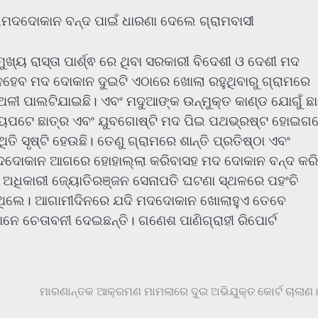
ଳା,ମଦଦୋକାନ ବନ୍ଦ ପାଇଁ ଧାରଣା ଦେଲେ ଗ୍ରାମବାସୀ
 ମୁଖ୍ୟ ରାସ୍ତା ପାର୍ଶ୍ଵ ରେ ଥିବା ସରକାରୀ ବିଦେଶୀ ଓ ଦେଶୀ ମଦ
ିନହେବ ମଦ ଦୋକାନ ଦୁଇଟି ଏଠାରେ ଖୋଲା ରହୁଥିବାରୁ ଗ୍ରାମରେ
ଥଳୀ ପାଲଟିଯାଇଛି। ଏବଂ ମଦୁଆଙ୍କ ଉନ୍ମୁକ୍ତ କାଣ୍ଡ ଯୋଗୁଁ ଛା
 ଅନ୍ୟପଟେ ଛାତ୍ର ଏବଂ ଯୁବଗୋଷ୍ଟି ମଦ ପିଇ ପଥଭ୍ରଷ୍ଟ ହୋଇଗ
 ସୃଷ୍ଟି ହେଉଛି। ତେଣୁ ଗ୍ରାମରେ ଶାନ୍ତି ପ୍ରତିଷ୍ଠା ଏବଂ
ମଦଦୋକାନ ଆଗରେ ହୋହାଲ୍ଲା କରିବାସହ ମଦ ଦୋକାନ ବନ୍ଦ କରି
ଧିକାରୀ ଜ୍ୟୋତିରଞ୍ଜନ ସେନାପତି ଘଟଣା ସ୍ଥଳରେ ପହଂଚି
ାଇଥିଲେ। ଆଗାମୀଦିନରେ ଯଦି ମଦଦୋକାନ ଖୋଲାହୁଏ ତେବେ
େ ଚେତାବନୀ ଦେଇଛନ୍ତି। ଗଣେଶ ପାଣିଗ୍ରାହୀ ରିପୋର୍ଟ
ମାରଣାନ୍ତକ ଆକ୍ରମଣ ମାମଲାରେ ଦୁଇ ଅଭିଯୁକ୍ତ କୋର୍ଟ ଚାଲାଣ।