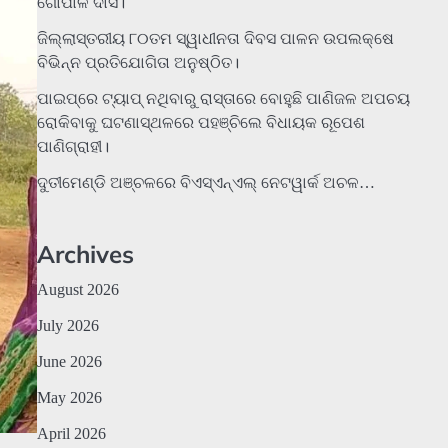
ଗୋପାଳ ଦାସ।
ଜିଲ୍ଲାସ୍ତରୀୟ ୮୦ତମ ସ୍ୱାଧୀନତା ଦିବସ ପାଳନ ଉପଲକ୍ଷେ
ବିଭିନ୍ନ ପ୍ରତିଯୋଗିତା ଅନୁଷ୍ଠିତ।
ପାଇପ୍‌ରେ ଟ୍ୟାପ୍‌ ନଥିବାରୁ ରାସ୍ତାରେ ବୋହୁଛି ପାଣିଜଳ ଅପଚୟ
ରୋକିବାକୁ ଘଟଣାସ୍ଥଳରେ ପହଞ୍ଚିଲେ ବିଧାୟକ ରୂପେଶ
ପାଣିଗ୍ରାହୀ।
ଦୁତୀମେଣ୍ଡି ଅଞ୍ଚଳରେ ବିଏସ୍‌ଏନ୍‌ଏଲ୍‌ ନେଟୱାର୍କ ଅଚଳ…
Archives
August 2026
July 2026
June 2026
May 2026
April 2026