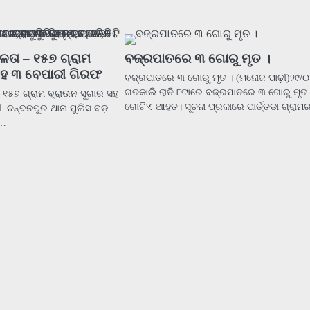
ଳତା – ୧୫୭ ଗ୍ରାମ
ବଜ୍ରପାତରେ ୩ ଗୋରୁ ମୃତ ।
ସହ ୩ ବେପାରୀ ଗିରଫ
ବଜ୍ରପାତରେ ୩ ଗୋରୁ ମୃତ । (ମନୋଜ ପାଢ଼ୀ)୨୯/
ଗତକାଲି ରାତି ୮ଟାରେ ବଜ୍ରପାତରେ ୩ ଗୋରୁ ମୃତ
 ୧୫୭ ଗ୍ରାମ ବ୍ରାଉନ ସୁଗାର ସହ
ଗୋଟିଏ ଆହତ। ସୂଚନା ପ୍ରକାରେ ପାର୍ତ୍ତଡା ଗ୍ରା
 ଚନ୍ଦନପୁର ଥାନା ପୁଲିସ ବଡ଼
।…