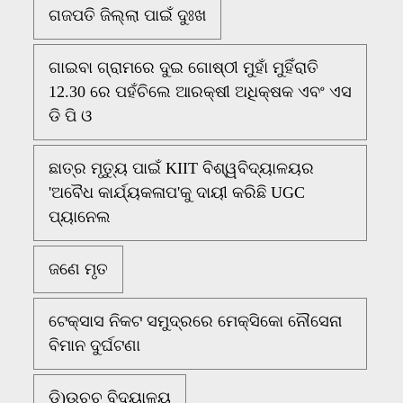
ଗଜପତି ଜିଲ୍ଲା ପାଇଁ ଦୁଃଖ
ଗାଇବା ଗ୍ରାମରେ ଦୁଇ ଗୋଷ୍ଠୀ ମୁହାଁ ମୁହିଁରାତି
12.30 ରେ ପହଁଚିଲେ ଆରକ୍ଷୀ ଅଧିକ୍ଷକ ଏବଂ ଏସ
ଡି ପି ଓ
ଛାତ୍ର ମୃତ୍ୟୁ ପାଇଁ KIIT ବିଶ୍ୱବିଦ୍ୟାଳୟର
'ଅବୈଧ କାର୍ଯ୍ୟକଳାପ'କୁ ଦାୟୀ କରିଛି UGC
ପ୍ୟାନେଲ
ଜଣେ ମୃତ
ଟେକ୍ସାସ ନିକଟ ସମୁଦ୍ରରେ ମେକ୍ସିକୋ ନୌସେନା
ବିମାନ ଦୁର୍ଘଟଣା
ଡି)ଉଚ୍ଚ ବିଦ୍ୟାଳୟ