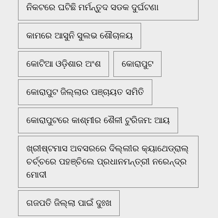
ନିକଟରେ ଘଟିଛି ମର୍ମନ୍ତୁଦ ସଡକ ଦୁର୍ଘଟଣା
କାମରେ ଆସୁନି ସୁଲଭ ଶୌଚାଳୟ
କୋଟିଆ ଓଡ଼ିଶାର ଅଂଶ
କୋରାପୁଟ
କୋରାପୁଟ ଜିଲ୍ଲାର ପଞ୍ଚାୟତ ସମିତି
କୋରାପୁଟରେ କାଶ୍ମୀର ଶୈଳୀ ଟୁରିଜମ: ଆୟ
ଖ୍ରୀଷ୍ଟମାସ ଅବସରରେ ଦିଲ୍ଲୀର କ୍ୟାଥେଡ୍ରାଲ୍
ଚର୍ଚ୍ଚରେ ପହଞ୍ଚିଲେ ପ୍ରଧାନମନ୍ତ୍ରୀ ନରେନ୍ଦ୍ର
ମୋଦୀ
ଗଜପତି ଜିଲ୍ଲା ପାଇଁ ଦୁଃଖ