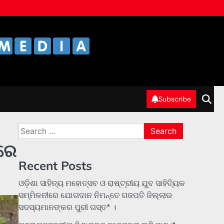
Subscribe
Search
for:
ପରେ
Recent Posts
ଓଡ଼ିଶା ସାହିତ୍ୟ ମହୋତ୍ସବ ଓ ରାଷ୍ଟ୍ରୀୟ ଯୁବ ସାହିତ୍ୟିକ
ସମ୍ମିଳନୀରେ ଯୋଗଦାନ ନିମନ୍ତେ ଗଜପତି ଜିଲ୍ଲାର
ସଦସ୍ୟମାନଙ୍କର ପୁରୀ ଗସ୍ତ* ।