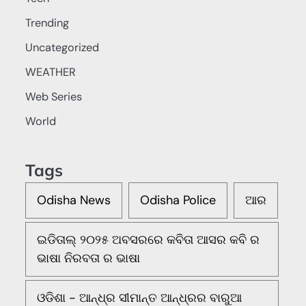
Trending
Uncategorized
WEATHER
Web Series
World
Tags
Odisha News
Odisha Police
ଆର
ଇଡିତାଲ୍ ୨୦୨୫ ଅବସରରେ କବିତା ଆସର କବି ର
ଭାଷା ନିରବତା ର ଭାଷା
ଓଡିଶା - ଆନ୍ଧ୍ର ସୀମାନ୍ତ ଆନ୍ଧ୍ରର ବାରୁଆ