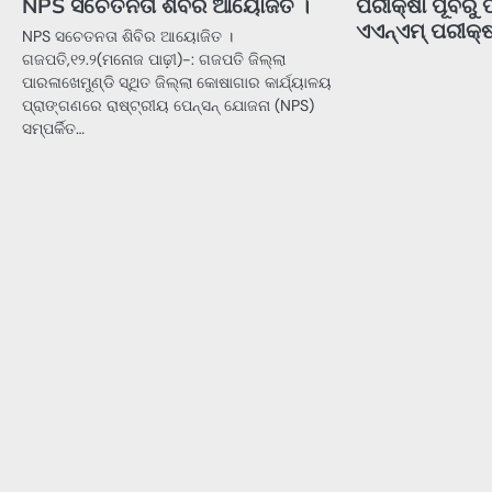
NPS ସଚେତନତା ଶିବିର ଆୟୋଜିତ ।
ପରୀକ୍ଷା ପୂର୍ବରୁ
ଏଏନ୍‌ଏମ୍‌ ପରୀକ୍
NPS ସଚେତନତା ଶିବିର ଆୟୋଜିତ ।
ଗଜପତି,୧୨.୨(ମନୋଜ ପାଢ଼ୀ)-: ଗଜପତି ଜିଲ୍ଲା
ପାରଳାଖେମୁଣ୍ଡି ସ୍ଥିତ ଜିଲ୍ଲା କୋଷାଗାର କାର୍ଯ୍ୟାଳୟ
ପ୍ରାଙ୍ଗଣରେ ରାଷ୍ଟ୍ରୀୟ ପେନ୍‌ସନ୍‌ ଯୋଜନା (NPS)
ସମ୍ପର୍କିତ…