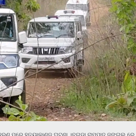
ଅପହରଣ ପରେ ହତ୍ୟାକାଣ୍ଡ ଘଟଣା ।ବୁଗୁଡା ରାମପାଦ ଜଙ୍ଗଲ ରେ