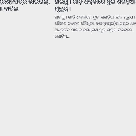
 ପ୍ରଶ୍ନପତ୍ର ଭାଇରାଲ୍‌,
ହାଇୱ। ଗାଡ଼ି ଧକ୍କାରେ ଦୁଇ ଶଗଡ଼ିଆ
ଷା ବାତିଲ
ମୃତ୍ୟୁ।
ହାଇୱ। ଗାଡ଼ି ଧକ୍କାରେ ଦୁଇ ଶଗଡ଼ିଆ ଙ୍କ ମୃତ୍ୟୁ।
କୈଳାଶ ଚନ୍ଦ୍ର ଚୌଧୁରୀ, ବ୍ରହ୍ମପୁର)ପାଟପୁର ଥାନ
ଅନ୍ତର୍ଗତ ପାଇକ ଜଗନ୍ନାଥ ପୁର ଗ୍ରାମ ନିକଟରେ
ଗୋଟିଏ…