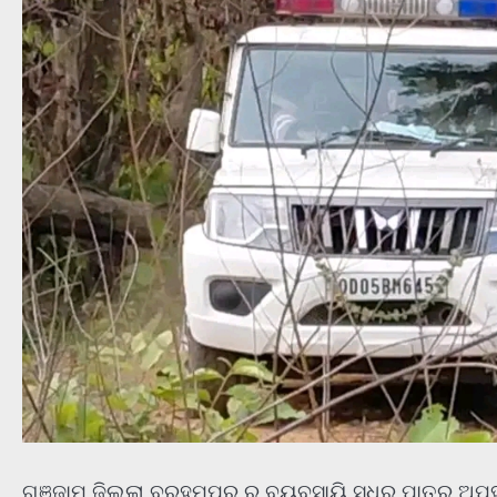
ଗଞ୍ଜାମ ଜିଲ୍ଲା ବ୍ରହ୍ମପୁର ର ବ୍ୟବସାୟି ସୁଧିର ପାତ୍ର 