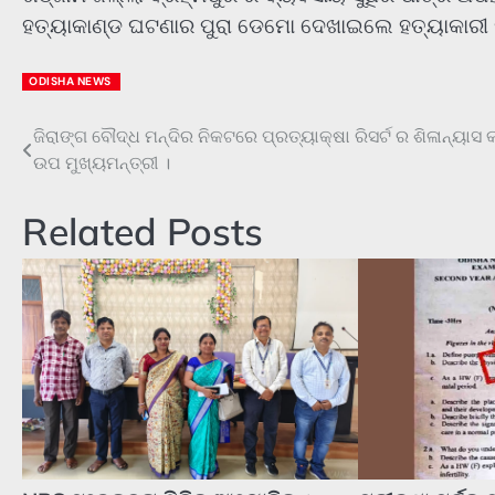
ହତ୍ୟାକାଣ୍ଡ ଘଟଣାର ପୁରା ଡେମୋ ଦେଖାଇଲେ ହତ୍ୟାକାରୀ ମା
ODISHA NEWS
ଜିରାଙ୍ଗ ବୌଦ୍ଧ ମନ୍ଦିର ନିକଟରେ ପ୍ରତ୍ୟାକ୍ଷା ରିସର୍ଟ ର ଶିଳାନ୍ୟାସ
Post
ଉପ ମୁଖ୍ୟମନ୍ତ୍ରୀ ।
navigation
Related Posts