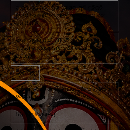
ଗାଇବା ଗ୍ରାମରେ ଦୁଇ ଗୋଷ୍ଠୀ ମୁହାଁ ମୁହିଁରାତି
12.30 ରେ ପହଁଚିଲେ ଆରକ୍ଷୀ ଅଧିକ୍ଷକ ଏବଂ
ଏସ ଡି ପି ଓ
ଛାତ୍ର ମୃତ୍ୟୁ ପାଇଁ KIIT ବିଶ୍ୱବିଦ୍ୟାଳୟର
'ଅବୈଧ କାର୍ଯ୍ୟକଳାପ'କୁ ଦାୟୀ କରିଛି UGC
ପ୍ୟାନେଲ
ଜଣେ ମୃତ
ଟେକ୍ସାସ ନିକଟ ସମୁଦ୍ରରେ ମେକ୍ସିକୋ ନୌସେନା
ବିମାନ ଦୁର୍ଘଟଣା
ଡି)ଉଚ୍ଚ ବିଦ୍ୟାଳୟ