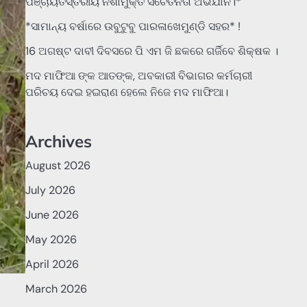
ପଞ୍ଚାୟତସ୍ତରୀୟ ନିଶାମୁକ୍ତ ସଚେତନତା ଅଭିଯାନ।*
*ସାମାନ୍ୟ ବର୍ଷାରେ ଉବୁଟୁବୁ ପାରଳାଖେମୁଣ୍ଡି ସହର* !
16 ଅଗଷ୍ଟ ଦାବୀ ଦିବସରେ ପି ଏମ ଜି ଛକରେ ଗର୍ଜିବେ ଶିକ୍ଷକ ।
ମଦ ମାଫିଆ ଙ୍କ ଆତଙ୍କ, ଅବକାରୀ ବିଭାଗର କର୍ମଚାରୀ
ପରିଚୟ ଦେଇ ହଇରାଣ ହେଲେ ନିଜେ ମଦ ମାଫିଆ।
Archives
August 2026
July 2026
June 2026
May 2026
April 2026
March 2026