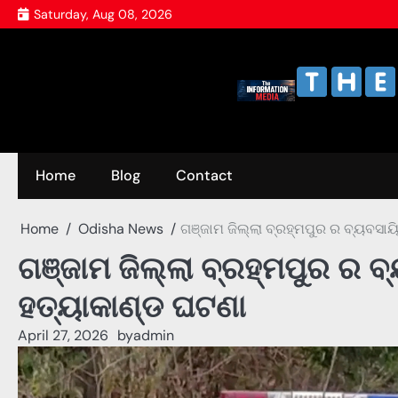
Skip
Saturday, Aug 08, 2026
to
content
Home
Blog
Contact
Home
Odisha News
ଗଞ୍ଜାମ ଜିଲ୍ଲା ବ୍ରହ୍ମପୁର ର ବ୍ୟବସା
ଗଞ୍ଜାମ ଜିଲ୍ଲା ବ୍ରହ୍ମପୁର ର 
ହତ୍ୟାକାଣ୍ଡ ଘଟଣା
April 27, 2026
by
admin