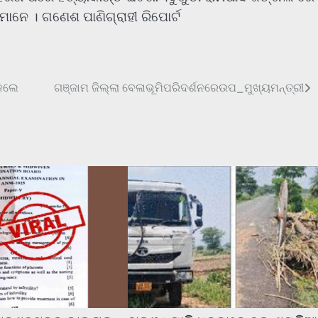
ନେ । ଗଣେଶ ପାଣିଗ୍ରାହୀ ରିପୋର୍ଟ
 କଲେ
ଗଞ୍ଜାମ ଜିଲ୍ଲା ବେଳାଭୂମିପରିଦର୍ଶନରେଉପ_ମୁଖ୍ୟମନ୍ତ୍ରୀ