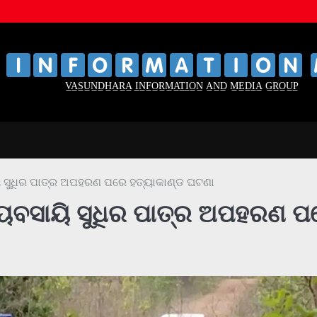
‌
‌
V̲A̲S̲U̲N̲D̲H̲A̲R̲A̲ I̲N̲F̲O̲R̲M̲A̲T̲I̲O̲N̲ A̲N̲D̲ M̲E̲D̲I̲A̲ G̲R̲O̲U̲P̲
ୟି ସୁଧିର ପାତ୍ର ଅପହରଣ ପରେ ହତ୍ୟାକାଣ୍ଡ ଘଟଣା
ବ୍ୟବସାୟି ସୁଧିର ପାତ୍ର ଅପହରଣ 